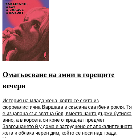
Омагьосване на змии в горещите
вечери
История на млада жена, която се скита из
сюрреалистична Варшава в скъсана сватбена рокля. Тя
е изцапана със златна боя, вместо чанта държи бутилка
вино, а в корсета си крие откраднат предмет.
Завръщането ѝ у дома е затруднено от апокалиптичната
жега и облака черен дим, който се носи над града.