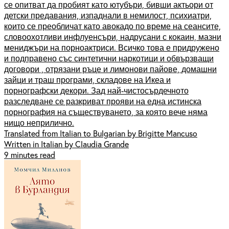
се опитват да пробият като ютубъри, бивши актьори от
детски предавания, изпаднали в немилост, психиатри,
които се преобличат като авокадо по време на сеансите,
словоохотливи инфлуенсъри, надрусани с кокаин, мазни
мениджъри на порноактриси. Всичко това е придружено
и подправено със синтетични наркотици и обвързващи
договори , отрязани ръце и лимонови пайове, домашни
зайци и траш програми, складове на Икеа и
порнографски декори. Зад най-чистосърдечното
разследване се разкриват прояви на една истинска
порнография на съществуването, за която вече няма
нищо неприлично.
Translated from Italian to Bulgarian by Brigitte Mancuso
Written in Italian by Claudia Grande
9 minutes read