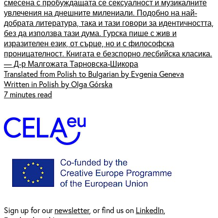
смесена с пробуждащата се сексуалност и музикалните
увлечения на днешните милениали. Подобно на най-
добрата литература, така и тази говори за идентичността,
без да използва тази дума. Гурска пише с жив и
изразителен език, от сърце, но и с философска
проницателност. Книгата е безспорно лесбийска класика.
— Д-р Малгожата Тарновска-Шикора
Translated from Polish to Bulgarian by Evgenia Geneva
Written in Polish by Olga Górska
7 minutes read
Sign up for our
newsl
etter
, or find us on
LinkedIn
,