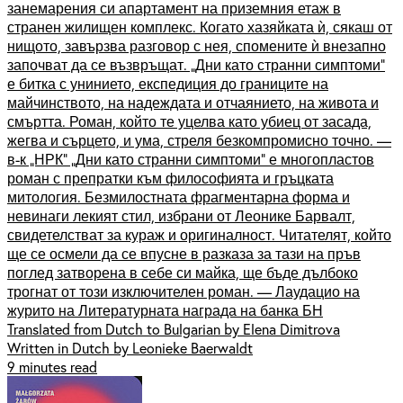
занемарения си апартамент на приземния етаж в
странен жилищен комплекс. Когато хазяйката ѝ, сякаш от
нищото, завързва разговор с нея, спомените ѝ внезапно
започват да се възвръщат. „Дни като странни симптоми”
е битка с унинието, експедиция до границите на
майчинството, на надеждата и отчаянието, на живота и
смъртта. Роман, който те уцелва като убиец от засада,
жегва и сърцето, и ума, стреля безкомпромисно точно. —
в-к „НРК” „Дни като странни симптоми” е многопластов
роман с препратки към философията и гръцката
митология. Безмилостната фрагментарна форма и
невинаги лекият стил, избрани от Леонике Барвалт,
свидетелстват за кураж и оригиналност. Читателят, който
ще се осмели да се впусне в разказа за тази на пръв
поглед затворена в себе си майка, ще бъде дълбоко
трогнат от този изключителен роман. — Лаудацио на
журито на Литературната награда на банка БН
Translated from Dutch to Bulgarian by Elena Dimitrova
Written in Dutch by Leonieke Baerwaldt
9 minutes read