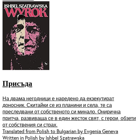
Присъда
На двама негодници е наредено да екзекутират
доносник. Скитайки се из планини и села, те са
преследвани от собственото си минало. Онирична
притча, развиваща се в един жесток свят, с герои, обзети
от собствения си страх.
Translated from Polish to Bulgarian by Evgenia Geneva
Written in Polish by Ishbel Szatrawska