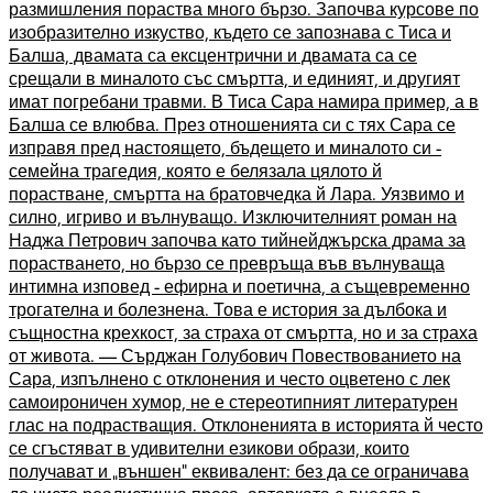
размишления пораства много бързо. Започва курсове по
изобразително изкуство, където се запознава с Тиса и
Балша, двамата са ексцентрични и двамата са се
срещали в миналото със смъртта, и единият, и другият
имат погребани травми. В Тиса Сара намира пример, а в
Балша се влюбва. През отношенията си с тях Сара се
изправя пред настоящето, бъдещето и миналото си -
семейна трагедия, която е белязала цялото й
порастване, смъртта на братовчедка й Лара. Уязвимо и
силно, игриво и вълнуващо. Изключителният роман на
Наджа Петрович започва като тийнейджърска драма за
порастването, но бързо се превръща във вълнуваща
интимна изповед - ефирна и поетична, а същевременно
трогателна и болезнена. Това е история за дълбока и
същностна крехкост, за страха от смъртта, но и за страха
от живота. — Сърджан Голубович Повествованието на
Сара, изпълнено с отклонения и често оцветено с лек
самоироничен хумор, не е стереотипният литературен
глас на подрастващия. Отклоненията в историята й често
се сгъстяват в удивителни езикови образи, които
получават и „външен“ еквивалент: без да се ограничава