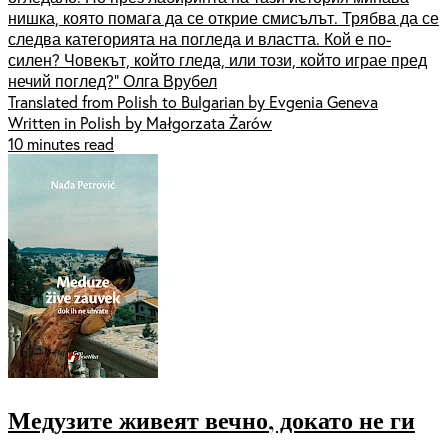
нишка, която помага да се открие смисълът. Трябва да се
следва категорията на погледа и властта. Кой е по-
силен? Човекът, който гледа, или този, който играе пред
нечий поглед?“ Олга Врубел
Translated from Polish to Bulgarian by Evgenia Geneva
Written in Polish by Małgorzata Żarów
10 minutes read
Медузите живеят вечно, докато не ги