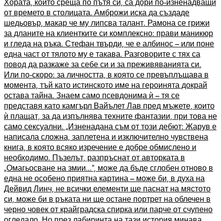
Хората, които среща по пътя си, са дори по-изненадващи
от времето в столицата. Амброжи иска да създаде
шедьовър, макар че му липсва талант. Рамона се грижи
за дланите на клиентките си комплексно: прави маникюр
и гледа на ръка. Стефан твърди, че е албинос – или поне
една част от тялото му е такава. Разговорите с тях са
повод да разкаже за себе си и за преживяванията си.
Или по-скоро: за личността, в която се превъплъщава в
момента, тъй като истинското име на героинята докрай
остава тайна. Знаем само псевдонима ѝ – тя се
представя като камгърл Вайълет Лав пред мъжете, които
ѝ плащат, за да изпълнява техните фантазии, при това не
само сексуални. „Изненадана съм от този дебют: Жарув е
написала сложна, заплетена и изключително чувствена
книга, в която всяко изречение е добре обмислено и
необходимо. Пъзелът, разпръснат от авторката в
„Омагьосване на змии...“, може да бъде сглобен отново в
една не особено приятна картина – може би, в духа на
Дейвид Линч, не всички елементи ще паснат на мястото
си, може би в ръката ни ще остане портрет на облечен в
черно човек от крайградска спирка или парче от счупено
огледало. Но през лабиринта на тази история минава