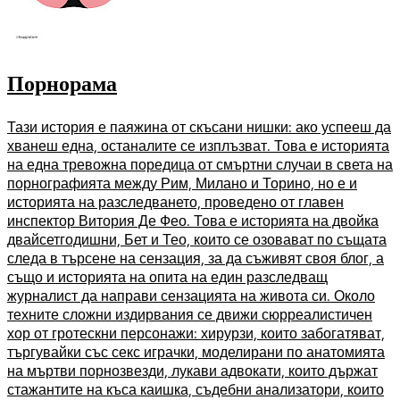
Порнорама
Тази история е паяжина от скъсани нишки: ако успееш да
хванеш една, останалите се изплъзват. Това е историята
на една тревожна поредица от смъртни случаи в света на
порнографията между Рим, Милано и Торино, но е и
историята на разследването, проведено от главен
инспектор Витория Де Фео. Това е историята на двойка
двайсетгодишни, Бет и Тео, които се озовават по същата
следа в търсене на сензация, за да съживят своя блог, а
също и историята на опита на един разследващ
журналист да направи сензацията на живота си. Около
техните сложни издирвания се движи сюрреалистичен
хор от гротескни персонажи: хирурзи, които забогатяват,
търгувайки със секс играчки, моделирани по анатомията
на мъртви порнозвезди, лукави адвокати, които държат
стажантите на къса каишка, съдебни анализатори, които