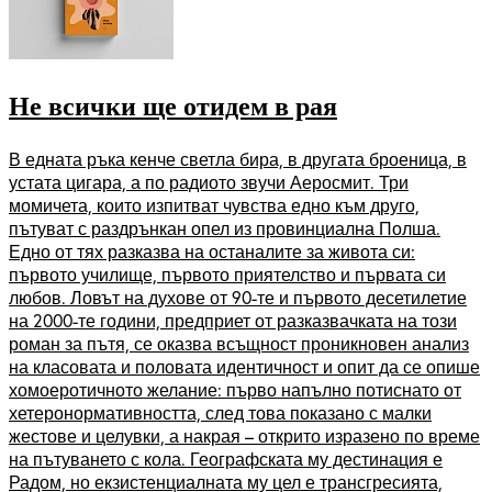
Не всички ще отидем в рая
В едната ръка кенче светла бира, в другата броеница, в
устата цигара, а по радиото звучи Аеросмит. Три
момичета, които изпитват чувства едно към друго,
пътуват с раздрънкан опел из провинциална Полша.
Едно от тях разказва на останалите за живота си:
първото училище, първото приятелство и първата си
любов. Ловът на духове от 90-те и първото десетилетие
на 2000-те години, предприет от разказвачката на този
роман за пътя, се оказва всъщност проникновен анализ
на класовата и половата идентичност и опит да се опише
хомоеротичното желание: първо напълно потиснато от
хетеронормативността, след това показано с малки
жестове и целувки, а накрая – открито изразено по време
на пътуването с кола. Географската му дестинация е
Радом, но екзистенциалната му цел е трансгресията,