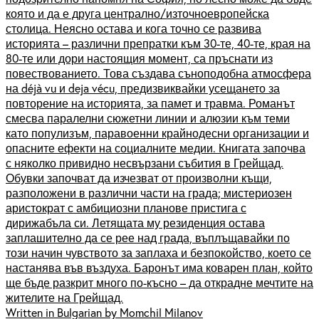
която и да е друга централно/източноевропейска
столица. Неясно остава и кога точно се развива
историята – различни препратки към 30-те, 40-те, края на
80-те или дори настоящия момент, са пръснати из
повествованието. Това създава съноподобна атмосфера
на déjà vu и deja vécu, предизвиквайки усещането за
повторение на историята, за памет и травма. Романът
смесва паралелни сюжетни линии и алюзии към теми
като популизъм, паравоенни крайнодесни организации и
опасните ефекти на социалните медии. Книгата започва
с няколко привидно несвързани събития в Грейщад.
Обувки започват да изчезват от произволни къщи,
разположени в различни части на града; мистериозен
аристократ с амбициозни планове пристига с
дирижабъла си. Летящата му резиденция остава
заплашително да се рее над града, въплъщавайки по
този начин чувството за заплаха и безпокойство, което се
настанява във въздуха. Баронът има коварен план, който
ще бъде разкрит много по-късно – да открадне мечтите на
жителите на Грейщад.
Written in Bulgarian by Momchil Milanov