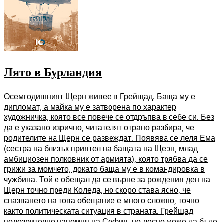
Лято в Бурландия
Осемгодишният Щерн живее в Грейщад. Баща му е
дипломат, а майка му е затворена по характер
художничка, която все повече се отдръпва в себе си. Без
да е указано изрично, читателят отрано разбира, че
родителите на Щерн се развеждат. Появява се леля Ема
(сестра на близък приятел на бащата на Щерн, млад
амбициозен полковник от армията), която трябва да се
грижи за момчето, докато баща му е в командировка в
чужбина. Той е обещал да се върне за рождения ден на
Щерн точно преди Коледа, но скоро става ясно, че
спазването на това обещание е много сложно, точно
както политическата ситуация в страната. Грейщад
подозрително напомня на София, но лесно може да бъде