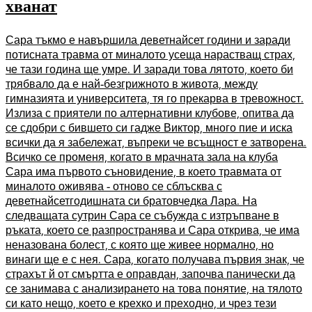
хванат
Сара тъкмо е навършила деветнайсет години и заради
потисната травма от миналото усеща нарастващ страх,
че тази година ще умре. И заради това лятото, което би
трябвало да е най-безгрижното в живота, между
гимназията и университета, тя го прекарва в тревожност.
Излиза с приятели по алтернативни клубове, опитва да
се сдобри с бившето си гадже Виктор, много пие и иска
всички да я забележат, въпреки че всъщност е затворена.
Всичко се променя, когато в мрачната зала на клуба
Сара има първото съновидение, в което травмата от
миналото оживява - отново се сблъсква с
деветнайсетгодишната си братовчедка Лара. На
следващата сутрин Сара се събужда с изтръпване в
ръката, което се разпространява и Сара открива, че има
неназована болест, с която ще живее нормално, но
винаги ще е с нея. Сара, когато получава първия знак, че
страхът й от смъртта е оправдан, започва панически да
се занимава с анализирането на това понятие, на тялото
си като нещо, което е крехко и преходно, и чрез тези