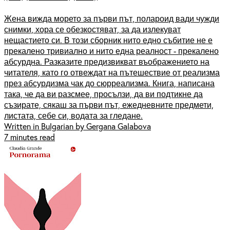
Жена вижда морето за първи път, полароид вади чужди
снимки, хора се обезкостяват, за да излекуват
нещастието си. В този сборник нито едно събитие не е
прекалено тривиално и нито една реалност - прекалено
абсурдна. Разказите предизвикват въображението на
читателя, като го отвеждат на пътешествие от реализма
през абсурдизма чак до сюрреализма. Книга, написана
така, че да ви разсмее, просълзи, да ви подтикне да
съзирате, сякаш за първи път, ежедневните предмети,
листата, себе си, водата за гледане.
Written in Bulgarian by Gergana Galabova
7 minutes read