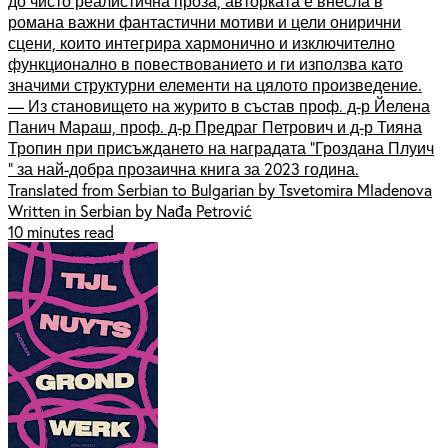
до чисто реалистична проза, авторката е внесла в
романа важни фантастични мотиви и цели онирични
сцени, които интегрира хармонично и изключително
функционално в повествованието и ги използва като
значими структурни елементи на цялото произведение.
— Из становището на журито в състав проф. д-р Йелена
Панич Мараш, проф. д-р Предраг Петрович и д-р Тияна
Тропин при присъждането на наградата "Гроздана Плуич
" за най-добра прозаична книга за 2023 година.
Translated from Serbian to Bulgarian by Tsvetomira Mladenova
Written in Serbian by Nađa Petrović
10 minutes read