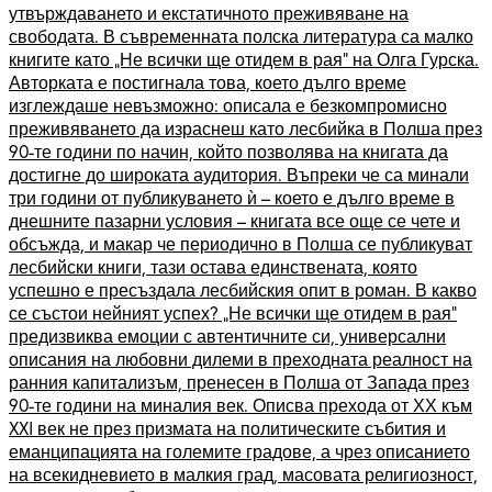
утвърждаването и екстатичното преживяване на
свободата. В съвременната полска литература са малко
книгите като „Не всички ще отидем в рая“ на Олга Гурска.
Авторката е постигнала това, което дълго време
изглеждаше невъзможно: описала е безкомпромисно
преживяването да израснеш като лесбийка в Полша през
90-те години по начин, който позволява на книгата да
достигне до широката аудитория. Въпреки че са минали
три години от публикуването ѝ – което е дълго време в
днешните пазарни условия – книгата все още се чете и
обсъжда, и макар че периодично в Полша се публикуват
лесбийски книги, тази остава единствената, която
успешно е пресъздала лесбийския опит в роман. В какво
се състои нейният успех? „Не всички ще отидем в рая“
предизвиква емоции с автентичните си, универсални
описания на любовни дилеми в преходната реалност на
ранния капитализъм, пренесен в Полша от Запада през
90-те години на миналия век. Описва прехода от ХХ към
XXI век не през призмата на политическите събития и
еманципацията на големите градове, а чрез описанието
на всекидневието в малкия град, масовата религиозност,