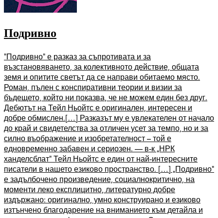
Подривно
“Подривно” е разказ за съпротивата и за
възстановяването, за колективното действие, общата
земя и опитите светът да се направи обитаемо място.
Роман, пълен с конспиративни теории и визии за
бъдещето, който ни показва, че не можем един без друг.
Дебютът на Тейл Ньойтс е оригинален, интересен и
добре обмислен.[…] Разказът му е увлекателен от начало
до край и свидетелства за отличен усет за темпо, но и за
силно въображение и изобретателност – той е
едновременно забавен и сериозен. — в-к „НРК
ханделсблат” Тейл Ньойтс е един от най-интересните
писатели в нашето езиково пространство. […] „Подривно”
е задълбочено произведение, социалнокритично, на
моменти леко експлицитно, литературно добре
издържано: оригинално, умно конструирано и езиково
изтънчено благодарение на вниманието към детайла и