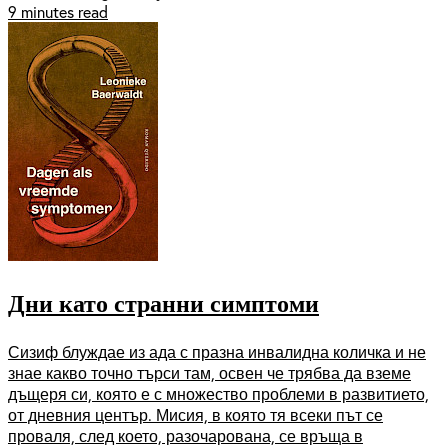
9 minutes read
Дни като странни симптоми
Сизиф блуждае из ада с празна инвалидна количка и не
знае какво точно търси там, освен че трябва да вземе
дъщеря си, която е с множество проблеми в развитието,
от дневния център. Мисия, в която тя всеки път се
проваля, след което, разочарована, се връща в