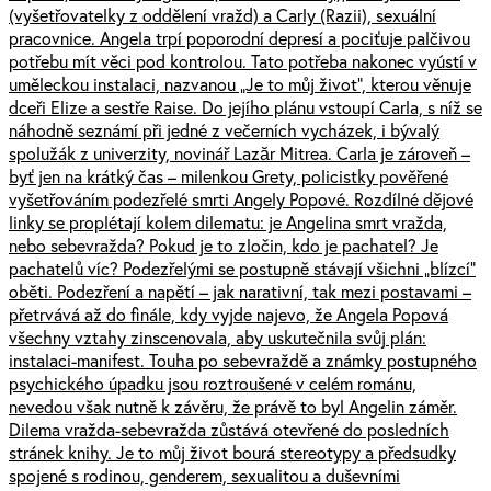
(vyšetřovatelky z oddělení vražd) a Carly (Razii), sexuální
pracovnice. Angela trpí poporodní depresí a pociťuje palčivou
potřebu mít věci pod kontrolou. Tato potřeba nakonec vyústí v
uměleckou instalaci, nazvanou „Je to můj život“, kterou věnuje
dceři Elize a sestře Raise. Do jejího plánu vstoupí Carla, s níž se
náhodně seznámí při jedné z večerních vycházek, i bývalý
spolužák z univerzity, novinář Lazăr Mitrea. Carla je zároveň –
byť jen na krátký čas – milenkou Grety, policistky pověřené
vyšetřováním podezřelé smrti Angely Popové. Rozdílné dějové
linky se proplétají kolem dilematu: je Angelina smrt vražda,
nebo sebevražda? Pokud je to zločin, kdo je pachatel? Je
pachatelů víc? Podezřelými se postupně stávají všichni „blízcí“
oběti. Podezření a napětí – jak narativní, tak mezi postavami –
přetrvává až do finále, kdy vyjde najevo, že Angela Popová
všechny vztahy zinscenovala, aby uskutečnila svůj plán:
instalaci-manifest. Touha po sebevraždě a známky postupného
psychického úpadku jsou roztroušené v celém románu,
nevedou však nutně k závěru, že právě to byl Angelin záměr.
Dilema vražda-sebevražda zůstává otevřené do posledních
stránek knihy. Je to můj život bourá stereotypy a předsudky
spojené s rodinou, genderem, sexualitou a duševními