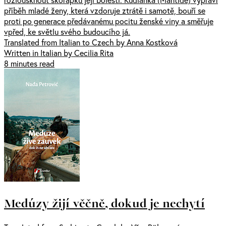
příběh mladé ženy, která vzdoruje ztrátě i samotě, bouří se
proti po generace předávanému pocitu ženské viny a směřuje
vpřed, ke světlu svého budoucího já.
Translated from Italian to Czech by Anna Kostková
Written in Italian by Cecilia Rita
8 minutes read
Medúzy žijí věčně, dokud je nechytí