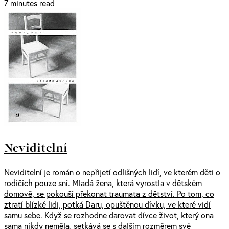
7 minutes read
Neviditelní
Neviditelní je román o nepřijetí odlišných lidí, ve kterém děti o
rodičích pouze sní. Mladá žena, která vyrostla v dětském
domově, se pokouší překonat traumata z dětství. Po tom, co
ztratí blízké lidi, potká Daru, opuštěnou dívku, ve které vidí
samu sebe. Když se rozhodne darovat dívce život, který ona
sama nikdy neměla, setkává se s dalším rozměrem své