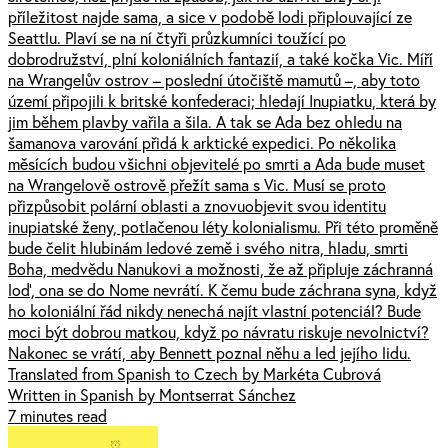
příležitost najde sama, a sice v podobě lodi připlouvající ze
Seattlu. Plaví se na ní čtyři průzkumníci toužící po
dobrodružství, plní koloniálních fantazií, a také kočka Vic. Míří
na Wrangelův ostrov – poslední útočiště mamutů –, aby toto
území připojili k britské konfederaci; hledají Inupiatku, která by
jim během plavby vařila a šila. A tak se Ada bez ohledu na
šamanova varování přidá k arktické expedici. Po několika
měsících budou všichni objevitelé po smrti a Ada bude muset
na Wrangelově ostrově přežít sama s Vic. Musí se proto
přizpůsobit polární oblasti a znovuobjevit svou identitu
inupiatské ženy, potlačenou léty kolonialismu. Při této proměně
bude čelit hlubinám ledové země i svého nitra, hladu, smrti
Boha, medvědu Nanukovi a možnosti, že až připluje záchranná
loď, ona se do Nome nevrátí. K čemu bude záchrana syna, když
ho koloniální řád nikdy nenechá najít vlastní potenciál? Bude
moci být dobrou matkou, když po návratu riskuje nevolnictví?
Nakonec se vrátí, aby Bennett poznal něhu a led jejího lidu.
Translated from Spanish to Czech by Markéta Cubrová
Written in Spanish by Montserrat Sánchez
7 minutes read