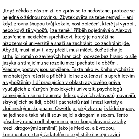
„Když někdo z nás zmizí, do zpráv se to nedostane, protože se
nejedná o žádnou novinku. Zbytek světa na tebe nemyslí – ani
když zrovna šňupou tvůj kokain, nosí oblečení, které jsi vyrobil,
nebo když tě vyhošťují ze země.“ Příběh pojednává o Alexovi,
uzavřeném mexickém uprchlíkovi, který je na stáži na
nizozemské univerzitě a snaží se zachránit, co zachránit jde.
Aby žil, musí mluvit, aby přežil, musí mlčet. Buď zticha je
strhující román o zavřených hranicích, odvaze bez hranic, o síle
jazyka a stírajícímu se rozdílu mezi pachateli a oběťmi.
Všechny postavy jsou smyšlené. Fakta nikoliv. Kniha vychází z
mnohaletých rešerší a příběhů lidí se zkušeností s uprchlictvím
a vyhoštěním, lidí pracujících v oblasti azylového práva,
vyučujících z různých (mexických) univerzit, psychologů
zaměřujících se na traumata, lidskoprávních aktivistů, novinářů,
skrývajících se lidí, obětí i pachatelů násilí mezi kartely a
zločineckými skupinami. Osvětluje, jaký vliv mají vládní orgány
na jedince a také násilí související s drogami a sexem. Tento
působivý román odhaluje mimo jiné i komplikované vztahy
mezi „drogovými zeměmi“, jako je Mexiko, a Evropou,
kontinentem, který žadatelům o azyl stále častěji zavírá