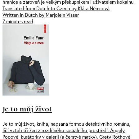
hranice a zároveň je velkým překupníkem i uživatelem kokainu.
Translated from Dutch to Czech by Klára Němcová
Written in Dutch by Marjolein Visser
7 minutes read
Je to můj život
Je to můj život, kniha, napsaná formou detektivního románu,
líčí vztah tří žen z rozdílného sociálního prostředí: Angely
Popové, kurátorky v galerii (a čerstvé matky), Grety Rothové