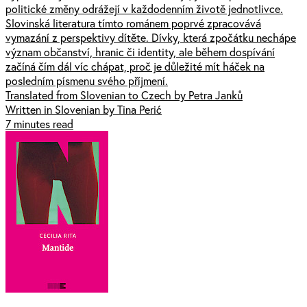
politické změny odrážejí v každodenním životě jednotlivce.
Slovinská literatura tímto románem poprvé zpracovává
vymazání z perspektivy dítěte. Dívky, která zpočátku nechápe
význam občanství, hranic či identity, ale během dospívání
začíná čím dál víc chápat, proč je důležité mít háček na
posledním písmenu svého příjmení.
Translated from Slovenian to Czech by Petra Janků
Written in Slovenian by Tina Perić
7 minutes read