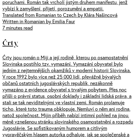
poruchami. Román tak vrcholí jistým druhem manifestu, jenž
vybízí k zamyšlení, přijetí, porozumění a empatii.
Translated from Romanian to Czech by Klára Našincová
Written in Romanian by Emilia Faur
7 minutes read
Ćrty
Ćrty jsou román o Miji a její rodině, kterou po osamostatnění
Slovinska postihlo tzv. vymazání. Vymazání obyvatel bylo
jedním z nejtemnějších okamžiků v moderní historii Slovinska.
V roce 1992 bylo více než 25 000 lidí, převážně bývalých
občanů ostatních jugoslávských republik, nezákonně
vymazáno z evidence obyvatel s trvalým pobytem. Přes noc
přišli o právní status, osobní doklady i základní lidská práva, a
stali se tak neviditelnými ve vlastní zemi. Román prolamuje
ticho, které toto trauma obklopuje. Nemluví o něm ani rodina,
natož společnost. Mijin příběh nabízí intimní pohled na jinou,
méně vznešenou stránku slovinského osamostatnění a rozpadu
Jugoslávie. Se sofistikovaným humorem a citlivým
vypravěčským hlasem autorka odhaluje, jak se společenské a