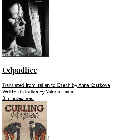
Odpadlice
Translated from Italian to Czech by Anna Kostková
Written in Italian by Valeria Usala
8 minutes read