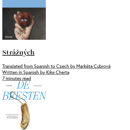
Strážných
Translated from Spanish to Czech by Markéta Cubrová
Written in Spanish by Kike Cherta
7 minutes read