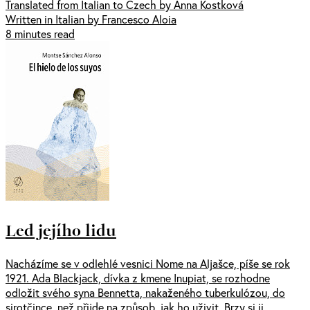
Translated from Italian to Czech by Anna Kostková
Written in Italian by Francesco Aloia
8 minutes read
Led jejího lidu
Nacházíme se v odlehlé vesnici Nome na Aljašce, píše se rok
1921. Ada Blackjack, dívka z kmene Inupiat, se rozhodne
odložit svého syna Bennetta, nakaženého tuberkulózou, do
sirotčince, než přijde na způsob, jak ho uživit. Brzy si ji