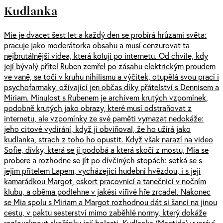
Kudlanka
Mie je dvacet šest let a každý den se probírá hrůzami světa:
pracuje jako moderátorka obsahu a musí cenzurovat ta
nejbrutálnější videa, která kolují po internetu. Od chvíle, kdy
její bývalý přítel Ruben zemřel po zásahu elektrickým proudem
ve vaně, se točí v kruhu nihilismu a výčitek, otupělá svou prací i
psychofarmaky, ožívající jen občas díky přátelství s Dennisem a
Miriam. Minulost s Rubenem je archivem krutých vzpomínek,
podobně krutých jako obrazy, které musí odstraňovat z
internetu, ale vzpomínky ze své paměti vymazat nedokáže:
jeho citové vydírání, když ji obviňoval, že ho užírá jako
kudlanka, strach z toho ho opustit. Když však narazí na video
Sofie, dívky, která se jí podobá a která skočí z mostu, Mia se
probere a rozhodne se jít po dívčiných stopách: setká se s
jejím přítelem Lapem, vycházející hudební hvězdou, i s její
kamarádkou Margot, eskort pracovnicí a tanečnicí v nočním
klubu, a oběma podlehne v jakési vířivé hře zrcadel. Nakonec
se Mia spolu s Miriam a Margot rozhodnou dát si šanci na jinou
cestu, v paktu sesterství mimo zaběhlé normy, který dokáže
rozlousknout skořápku její bolesti. Kudlanka (Mantide) vypráví