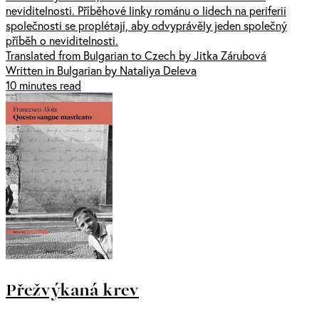
neviditelnosti. Příběhové linky románu o lidech na periferii
společnosti se proplétají, aby odvyprávěly jeden společný
příběh o neviditelnosti.
Translated from Bulgarian to Czech by Jitka Zárubová
Written in Bulgarian by Nataliya Deleva
10 minutes read
Přežvýkaná krev