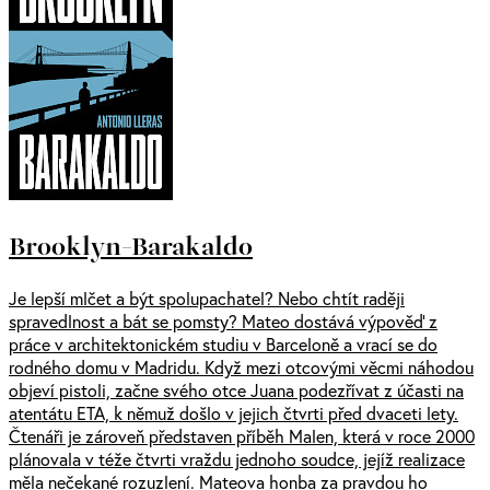
Brooklyn-Barakaldo
Je lepší mlčet a být spolupachatel? Nebo chtít raději
spravedlnost a bát se pomsty? Mateo dostává výpověď z
práce v architektonickém studiu v Barceloně a vrací se do
rodného domu v Madridu. Když mezi otcovými věcmi náhodou
objeví pistoli, začne svého otce Juana podezřívat z účasti na
atentátu ETA, k němuž došlo v jejich čtvrti před dvaceti lety.
Čtenáři je zároveň představen příběh Malen, která v roce 2000
plánovala v téže čtvrti vraždu jednoho soudce, jejíž realizace
měla nečekané rozuzlení. Mateova honba za pravdou ho