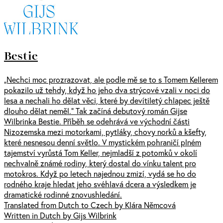
Bestie
„Nechci moc prozrazovat, ale podle mě se to s Tomem Kellerem
pokazilo už tehdy, když ho jeho dva strýcové vzali v noci do
lesa a nechali ho dělat věci, které by devítiletý chlapec ještě
dlouho dělat neměl.“ Tak začíná debutový román Gijse
Wilbrinka Bestie. Příběh se odehrává ve východní části
Nizozemska mezi motorkami, pytláky, chovy norků a kšefty,
které nesnesou denní světlo. V mystickém pohraničí plném
tajemství vyrůstá Tom Keller, nejmladší z potomků v okolí
nechvalně známé rodiny, který dostal do vínku talent pro
motokros. Když po letech najednou zmizí, vydá se ho do
rodného kraje hledat jeho svéhlavá dcera a výsledkem je
dramatické rodinné znovushledání.
Translated from Dutch to Czech by Klára Němcová
Written in Dutch by Gijs Wilbrink