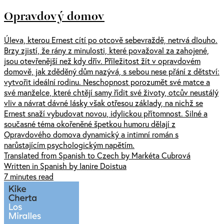
Opravdový domov
Úleva, kterou Ernest cítí po otcově sebevraždě, netrvá dlouho.
Brzy zjistí, že rány z minulosti, které považoval za zahojené,
jsou otevřenější než kdy dřív. Příležitost žít v opravdovém
domově, jak zděděný dům nazývá, s sebou nese přání z dětství:
vytvořit ideální rodinu. Neschopnost porozumět své matce a
své manželce, které chtějí samy řídit své životy, otcův neustálý
vliv a návrat dávné lásky však otřesou základy, na nichž se
Ernest snaží vybudovat novou, idylickou přítomnost. Silné a
současné téma okořeněné špetkou humoru dělají z
Opravdového domova dynamický a intimní román s
narůstajícím psychologickým napětím.
Translated from Spanish to Czech by Markéta Cubrová
Written in Spanish by Ianire Doistua
7 minutes read