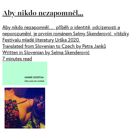
Aby nikdo nezapomněl…
Aby nikdo nezapomněl…, příběh o identitě, odcizenosti a
neporozumění, je prvním románem Selmy Skenderović, vítězky
Festivalu mladé literatury Urška 2020.
Translated from Slovenian to Czech by Petra Janků
Written in Slovenian by Selma Skenderović
7 minutes read