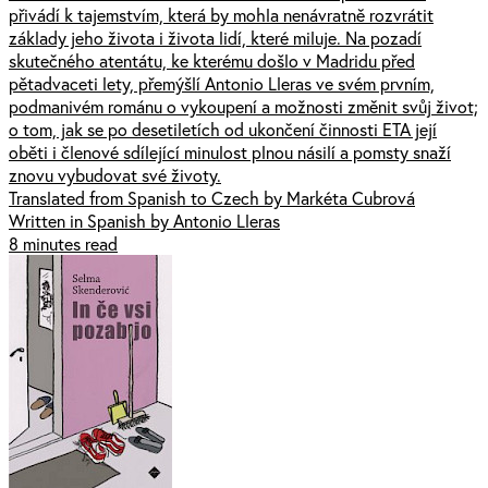
přivádí k tajemstvím, která by mohla nenávratně rozvrátit
základy jeho života i života lidí, které miluje. Na pozadí
skutečného atentátu, ke kterému došlo v Madridu před
pětadvaceti lety, přemýšlí Antonio Lleras ve svém prvním,
podmanivém románu o vykoupení a možnosti změnit svůj život;
o tom, jak se po desetiletích od ukončení činnosti ETA její
oběti i členové sdílející minulost plnou násilí a pomsty snaží
znovu vybudovat své životy.
Translated from Spanish to Czech by Markéta Cubrová
Written in Spanish by Antonio Lleras
8 minutes read