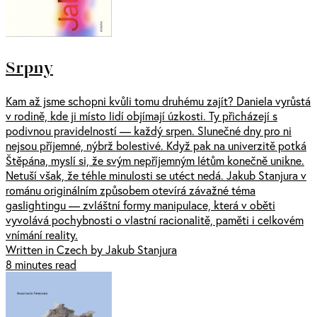
Srpny
Kam až jsme schopni kvůli tomu druhému zajít? Daniela vyrůstá
v rodině, kde ji místo lidí objímají úzkosti. Ty přicházejí s
podivnou pravidelností — každý srpen. Slunečné dny pro ni
nejsou příjemné, nýbrž bolestivé. Když pak na univerzitě potká
Štěpána, myslí si, že svým nepříjemným létům konečně unikne.
Netuší však, že téhle minulosti se utéct nedá. Jakub Stanjura v
románu originálním způsobem otevírá závažné téma
gaslightingu — zvláštní formy manipulace, která v oběti
vyvolává pochybnosti o vlastní racionalitě, paměti i celkovém
vnímání reality.
Written in Czech by Jakub Stanjura
8 minutes read