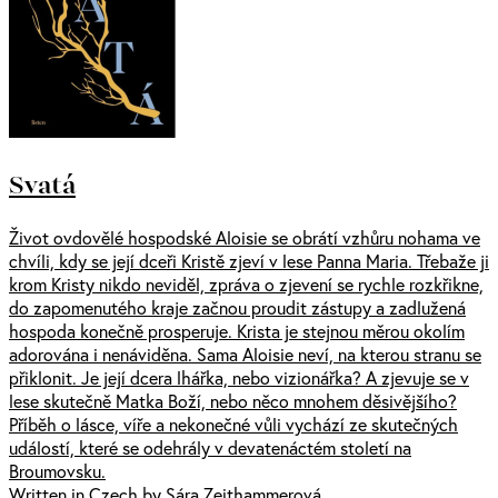
Svatá
Život ovdovělé hospodské Aloisie se obrátí vzhůru nohama ve
chvíli, kdy se její dceři Kristě zjeví v lese Panna Maria. Třebaže ji
krom Kristy nikdo neviděl, zpráva o zjevení se rychle rozkřikne,
do zapomenutého kraje začnou proudit zástupy a zadlužená
hospoda konečně prosperuje. Krista je stejnou měrou okolím
adorována i nenáviděna. Sama Aloisie neví, na kterou stranu se
přiklonit. Je její dcera lhářka, nebo vizionářka? A zjevuje se v
lese skutečně Matka Boží, nebo něco mnohem děsivějšího?
Příběh o lásce, víře a nekonečné vůli vychází ze skutečných
událostí, které se odehrály v devatenáctém století na
Broumovsku.
Written in Czech by Sára Zeithammerová