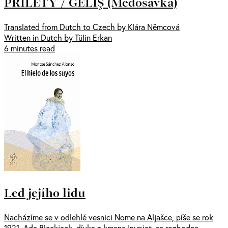
PŘÍLETY / GELİŞ (Medosavka)
Translated from Dutch to Czech by Klára Němcová
Written in Dutch by Tülin Erkan
6 minutes read
Led jejího lidu
Nacházíme se v odlehlé vesnici Nome na Aljašce, píše se rok
1921. Ada Blackjack, dívka z kmene Inupiat, se rozhodne