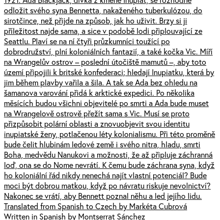
odložit svého syna Bennetta, nakaženého tuberkulózou, do
sirotčince, než přijde na způsob, jak ho uživit. Brzy si ji
příležitost najde sama, a sice v podobě lodi připlouvající ze
Seattlu. Plaví se na ní čtyři průzkumníci toužící po
dobrodružství, plní koloniálních fantazií, a také kočka Vic. Míří
na Wrangelův ostrov – poslední útočiště mamutů –, aby toto
území připojili k britské konfederaci; hledají Inupiatku, která by
jim během plavby vařila a šila. A tak se Ada bez ohledu na
šamanova varování přidá k arktické expedici. Po několika
měsících budou všichni objevitelé po smrti a Ada bude muset
na Wrangelově ostrově přežít sama s Vic. Musí se proto
přizpůsobit polární oblasti a znovuobjevit svou identitu
inupiatské ženy, potlačenou léty kolonialismu. Při této proměně
bude čelit hlubinám ledové země i svého nitra, hladu, smrti
Boha, medvědu Nanukovi a možnosti, že až připluje záchranná
loď, ona se do Nome nevrátí. K čemu bude záchrana syna, když
ho koloniální řád nikdy nenechá najít vlastní potenciál? Bude
moci být dobrou matkou, když po návratu riskuje nevolnictví?
Nakonec se vrátí, aby Bennett poznal něhu a led jejího lidu.
Translated from Spanish to Czech by Markéta Cubrová
Written in Spanish by Montserrat Sánchez