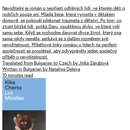
Neviditelní je román o nepřijetí odlišných lidí, ve kterém děti o
rodičích pouze sní. Mladá žena, která vyrostla v dětském
domově, se pokouší překonat traumata z dětství. Po tom, co
ztratí blízké lidi, potká Daru, opuštěnou dívku, ve které vidí
samu sebe. Když se rozhodne darovat dívce život, který ona
sama nikdy neměla, setkává se s dalším rozměrem své
neviditelnosti. Příběhové linky románu o lidech na periferii
společnosti se proplétají, aby odvyprávěly jeden společný
příběh o neviditelnosti.
Translated from Bulgarian to Czech by Jitka Zárubová
Written in Bulgarian by Nataliya Deleva
10 minutes read