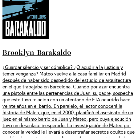
Brooklyn-Barakaldo
¿Guardar silencio y ser cómplice? ¿O acudir a la justicia y
temer venganza? Mateo vuelve a la casa familiar en Madrid
después de haber sido despedido del estudio de arquitectura
en el que trabajaba en Barcelona. Cuando por azar encuentra
una pistola entre las pertenencias de Juan, su padre, sospecha
que este tuvo relación con un atentado de ETA ocurrido hace
veinte años en el barrio. En paralelo, el lector conocerá la
historia de Malen, que, en el 2000, planificó el asesinato de un
juez en el mismo barrio de Juan y Mateo, pero cuya ejecución
tuvo un desenlace inesperado. La investigación de Mateo por
conocer la verdad le llevará a desentrañar secretos ocultos que