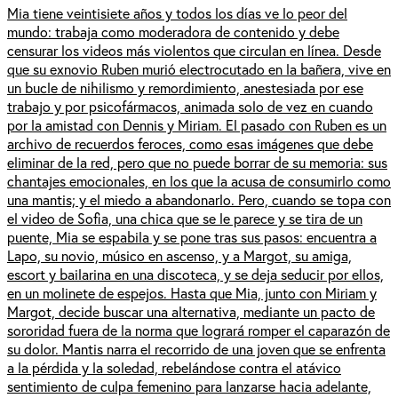
Mia tiene veintisiete años y todos los días ve lo peor del
mundo: trabaja como moderadora de contenido y debe
censurar los videos más violentos que circulan en línea. Desde
que su exnovio Ruben murió electrocutado en la bañera, vive en
un bucle de nihilismo y remordimiento, anestesiada por ese
trabajo y por psicofármacos, animada solo de vez en cuando
por la amistad con Dennis y Miriam. El pasado con Ruben es un
archivo de recuerdos feroces, como esas imágenes que debe
eliminar de la red, pero que no puede borrar de su memoria: sus
chantajes emocionales, en los que la acusa de consumirlo como
una mantis; y el miedo a abandonarlo. Pero, cuando se topa con
el video de Sofia, una chica que se le parece y se tira de un
puente, Mia se espabila y se pone tras sus pasos: encuentra a
Lapo, su novio, músico en ascenso, y a Margot, su amiga,
escort y bailarina en una discoteca, y se deja seducir por ellos,
en un molinete de espejos. Hasta que Mia, junto con Miriam y
Margot, decide buscar una alternativa, mediante un pacto de
sororidad fuera de la norma que logrará romper el caparazón de
su dolor. Mantis narra el recorrido de una joven que se enfrenta
a la pérdida y la soledad, rebelándose contra el atávico
sentimiento de culpa femenino para lanzarse hacia adelante,