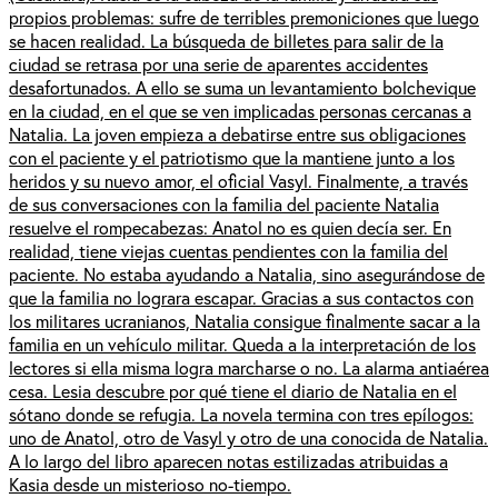
propios problemas: sufre de terribles premoniciones que luego
se hacen realidad. La búsqueda de billetes para salir de la
ciudad se retrasa por una serie de aparentes accidentes
desafortunados. A ello se suma un levantamiento bolchevique
en la ciudad, en el que se ven implicadas personas cercanas a
Natalia. La joven empieza a debatirse entre sus obligaciones
con el paciente y el patriotismo que la mantiene junto a los
heridos y su nuevo amor, el oficial Vasyl. Finalmente, a través
de sus conversaciones con la familia del paciente Natalia
resuelve el rompecabezas: Anatol no es quien decía ser. En
realidad, tiene viejas cuentas pendientes con la familia del
paciente. No estaba ayudando a Natalia, sino asegurándose de
que la familia no lograra escapar. Gracias a sus contactos con
los militares ucranianos, Natalia consigue finalmente sacar a la
familia en un vehículo militar. Queda a la interpretación de los
lectores si ella misma logra marcharse o no. La alarma antiaérea
cesa. Lesia descubre por qué tiene el diario de Natalia en el
sótano donde se refugia. La novela termina con tres epílogos:
uno de Anatol, otro de Vasyl y otro de una conocida de Natalia.
A lo largo del libro aparecen notas estilizadas atribuidas a
Kasia desde un misterioso no-tiempo.