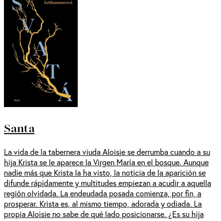
Santa
La vida de la tabernera viuda Aloisie se derrumba cuando a su
hija Krista se le aparece la Virgen María en el bosque. Aunque
nadie más que Krista la ha visto, la noticia de la aparición se
difunde rápidamente y multitudes empiezan a acudir a aquella
región olvidada. La endeudada posada comienza, por fin, a
prosperar. Krista es, al mismo tiempo, adorada y odiada. La
propia Aloisie no sabe de qué lado posicionarse. ¿Es su hija