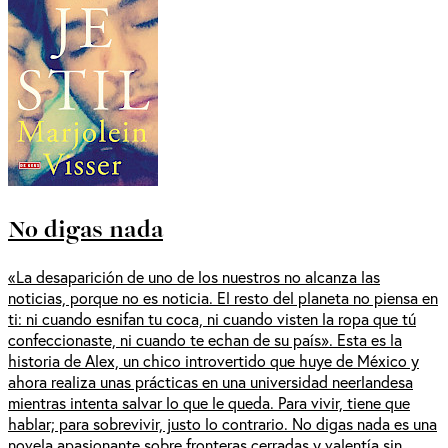
No digas nada
«La desaparición de uno de los nuestros no alcanza las
noticias, porque no es noticia. El resto del planeta no piensa en
ti: ni cuando esnifan tu coca, ni cuando visten la ropa que tú
confeccionaste, ni cuando te echan de su país». Esta es la
historia de Alex, un chico introvertido que huye de México y
ahora realiza unas prácticas en una universidad neerlandesa
mientras intenta salvar lo que le queda. Para vivir, tiene que
hablar; para sobrevivir, justo lo contrario. No digas nada es una
novela apasionante sobre fronteras cerradas y valentía sin