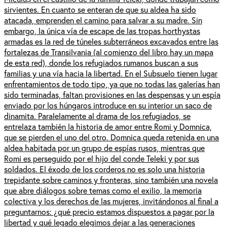
sirvientes. En cuanto se enteran de que su aldea ha sido
atacada, emprenden el camino para salvar a su madre. Sin
embargo, la única vía de escape de las tropas horthystas
armadas es la red de túneles subterráneos excavados entre las
fortalezas de Transilvania (al comienzo del libro hay un mapa
de esta red), donde los refugiados rumanos buscan a sus
familias y una vía hacia la libertad. En el Subsuelo tienen lugar
enfrentamientos de todo tipo, ya que no todas las galerías han
sido terminadas, faltan provisiones en las despensas y un espía
enviado por los húngaros introduce en su interior un saco de
dinamita. Paralelamente al drama de los refugiados, se
entrelaza también la historia de amor entre Romi y Domnica,
que se pierden el uno del otro. Domnica queda retenida en una
aldea habitada por un grupo de espías rusos, mientras que
Romi es perseguido por el hijo del conde Teleki y por sus
soldados. El éxodo de los corderos no es solo una historia
trepidante sobre caminos y fronteras, sino también una novela
que abre diálogos sobre temas como el exilio, la memoria
colectiva y los derechos de las mujeres, invitándonos al final a
preguntarnos: ¿qué precio estamos dispuestos a pagar por la
libertad y qué legado elegimos dejar a las generaciones