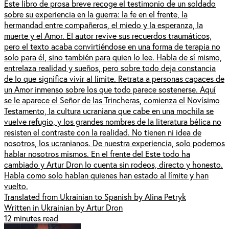
Este libro de prosa breve recoge el testimonio de un soldado
sobre su experiencia en la guerra: la fe en el frente, la
hermandad entre compañeros, el miedo y la esperanza, la
muerte y el Amor. El autor revive sus recuerdos traumáticos,
pero el texto acaba convirtiéndose en una forma de terapia no
solo para él, sino también para quien lo lee. Habla de sí mismo,
entrelaza realidad y sueños, pero sobre todo deja constancia
de lo que significa vivir al límite. Retrata a personas capaces de
un Amor inmenso sobre los que todo parece sostenerse. Aquí
se le aparece el Señor de las Trincheras, comienza el Novísimo
Testamento, la cultura ucraniana que cabe en una mochila se
vuelve refugio, y los grandes nombres de la literatura bélica no
resisten el contraste con la realidad. No tienen ni idea de
nosotros, los ucranianos. De nuestra experiencia, solo podemos
hablar nosotros mismos. En el frente del Este todo ha
cambiado y Artur Dron lo cuenta sin rodeos, directo y honesto.
Habla como solo hablan quienes han estado al límite y han
vuelto.
Translated from Ukrainian to Spanish by Alina Petryk
Written in Ukrainian by Artur Dron
12 minutes read