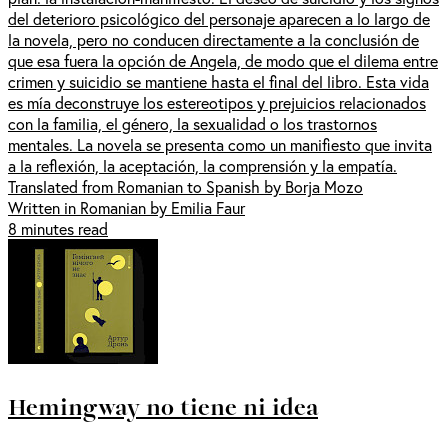
del deterioro psicológico del personaje aparecen a lo largo de
la novela, pero no conducen directamente a la conclusión de
que esa fuera la opción de Angela, de modo que el dilema entre
crimen y suicidio se mantiene hasta el final del libro. Esta vida
es mía deconstruye los estereotipos y prejuicios relacionados
con la familia, el género, la sexualidad o los trastornos
mentales. La novela se presenta como un manifiesto que invita
a la reflexión, la aceptación, la comprensión y la empatía.
Translated from Romanian to Spanish by Borja Mozo
Written in Romanian by Emilia Faur
8 minutes read
Hemingway no tiene ni idea