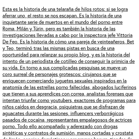
Esta es la historia de una telaraña de hilos rotos: si se logra
aferrar uno, el resto se nos escapan. Es la historia de una
inquietante serie de muertos en el mundo del porno entre
Roma, Milán y Túrin, pero es también la historia de las
investigaciones llevadas a cabo por la inspectora jefe Vittoria
De Feo. Es la historia de cómo una pareja de veinteañeros, Bet
y Teo, terminó tras las mismas pistas en busca de una
oportunidad para relanzar su propio blog, y es la historia del
intento de un periodista de cotilleo de conseguir la primicia de
su vida. En torno a sus complicadas pesquisas se mueve un
coro surreal de personajes grotescos: cirujanos que se
enriquecen comerciando juguetes sexuales inspirados en la
anatomía de las estrellas porno fallecidas, abogados luciferinos
que tienen a sus aprendices con correa, analistas forenses que
intentan triunfar como youtubers, exactores de programas para
niños caídos en desgracia, psiquiatras que se disfrazan de
aguacates durante las sesiones, influencers verborrágicos
pasados de cocaína, representantes empalagosos de actrices
porno. Todo ello acompañado y aderezado con drogas
sintéticas y contratos de sumisión, manos cortadas y crostata