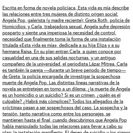
Escrita en forma de novela policíaca, Esta vida es mía describe
las relaciones entre tres mujeres de distinto origen social:
Angela Pop, galerista (y madre reciente); Greta Roth, policía de
Homicidios; y Carla, trabajadora sexual. Angela sufre depresión
posparto y siente una imperiosa la necesidad de control,
necesidad que finalmente toma la forma de una instalación
titulada «Esta vida es mía», dedicada a su hija Eliza y a su
hermana Raisa. En su plan entran Carla, a quien conoce por
casualidad en una de sus salidas nocturnas, y un antiguo
compañero de la universidad, el periodista Lázar Mitrea. Carla
es también la pareja —durante un breve periodo de tiempo—
de Greta, la policía encargada de investigar la sospechosa
muerte de Angela Pop. Las distintas líneas narrativas de la
novela se entretejen en torno a un dilema: ¿la muerte de Angela
es un homicidio o un suicidio? Si es un crimen, ¿quién es el
culpable? ¿Habrá más cómplices? Todos los allegados de la
«víctima» pasan a ser sospechosos del caso. La sospecha y la
tensión, tanto narrativa como entre los personajes, se
mantienen hasta el final, cuando descubrimos que Angela Pop
había manipulado todas las relaciones para llevar a cabo su
plan: la instalación-manifiesto. El deseo de suicidio y los signos