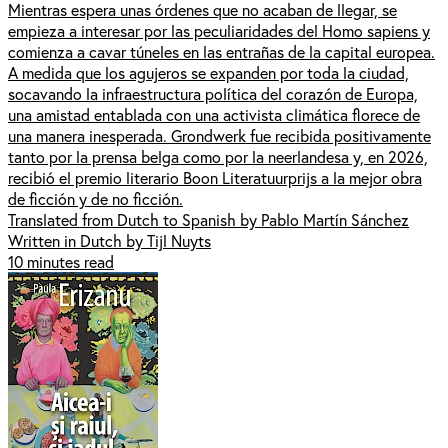
Mientras espera unas órdenes que no acaban de llegar, se
empieza a interesar por las peculiaridades del Homo sapiens y
comienza a cavar túneles en las entrañas de la capital europea.
A medida que los agujeros se expanden por toda la ciudad,
socavando la infraestructura política del corazón de Europa,
una amistad entablada con una activista climática florece de
una manera inesperada. Grondwerk fue recibida positivamente
tanto por la prensa belga como por la neerlandesa y, en 2026,
recibió el premio literario Boon Literatuurprijs a la mejor obra
de ficción y de no ficción.
Translated from Dutch to Spanish by Pablo Martín Sánchez
Written in Dutch by Tijl Nuyts
10 minutes read