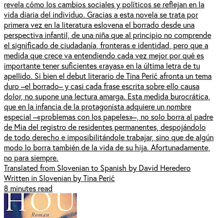
revela cómo los cambios sociales y políticos se reflejan en la
vida diaria del individuo. Gracias a esta novela se trata por
primera vez en la literatura eslovena el borrado desde una
perspectiva infantil, de una niña que al principio no comprende
el significado de ciudadanía, fronteras e identidad, pero que a
medida que crece va entendiendo cada vez mejor por qué es
importante tener suficientes «rayas» en la última letra de tu
apellido. Si bien el debut literario de Tina Perić afronta un tema
duro –el borrado– y casi cada frase escrita sobre ello causa
dolor, no supone una lectura amarga. Esta medida burocrática,
que en la infancia de la protagonista adquiere un nombre
especial –«problemas con los papeles»–, no solo borra al padre
de Mia del registro de residentes permanentes, despojándolo
de todo derecho e imposibilitándole trabajar, sino que de algún
modo lo borra también de la vida de su hija. Afortunadamente,
no para siempre.
Translated from Slovenian to Spanish by David Heredero
Written in Slovenian by Tina Perić
8 minutes read