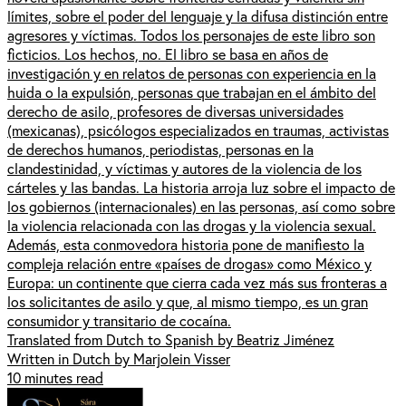
límites, sobre el poder del lenguaje y la difusa distinción entre
agresores y víctimas. Todos los personajes de este libro son
ficticios. Los hechos, no. El libro se basa en años de
investigación y en relatos de personas con experiencia en la
huida o la expulsión, personas que trabajan en el ámbito del
derecho de asilo, profesores de diversas universidades
(mexicanas), psicólogos especializados en traumas, activistas
de derechos humanos, periodistas, personas en la
clandestinidad, y víctimas y autores de la violencia de los
cárteles y las bandas. La historia arroja luz sobre el impacto de
los gobiernos (internacionales) en las personas, así como sobre
la violencia relacionada con las drogas y la violencia sexual.
Además, esta conmovedora historia pone de manifiesto la
compleja relación entre «países de drogas» como México y
Europa: un continente que cierra cada vez más sus fronteras a
los solicitantes de asilo y que, al mismo tiempo, es un gran
consumidor y transitario de cocaína.
Translated from Dutch to Spanish by Beatriz Jiménez
Written in Dutch by Marjolein Visser
10 minutes read