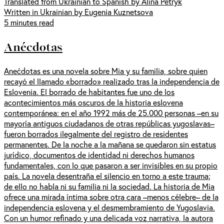
Translated from Ukrainian to Spanish by Alina Petryk
Written in Ukrainian by Eugenia Kuznetsova
5 minutes read
Anécdotas
Anećdotas es una novela sobre Mia y su familia, sobre quien
recayó el llamado «borrado» realizado tras la independencia de
Eslovenia. El borrado de habitantes fue uno de los
acontecimientos más oscuros de la historia eslovena
contemporánea: en el año 1992 más de 25.000 personas –en su
mayoría antiguos ciudadanos de otras repúblicas yugoslavas–
fueron borrados ilegalmente del registro de residentes
permanentes. De la noche a la mañana se quedaron sin estatus
jurídico, documentos de identidad ni derechos humanos
fundamentales, con lo que pasaron a ser invisibles en su propio
país. La novela desentraña el silencio en torno a este trauma;
de ello no habla ni su familia ni la sociedad. La historia de Mia
ofrece una mirada íntima sobre otra cara –menos célebre– de la
independencia eslovena y el desmembramiento de Yugoslavia.
Con un humor refinado y una delicada voz narrativa, la autora