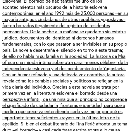
Eslovenia. El borrado de habitantes fue uno de los
acontecimientos más oscuros de la historia eslovena
contemporánea: en el año 1992 más de 25.000 personas –en su
mayoría antiguos ciudadanos de otras repúblicas yugoslavas–
fueron borrados ilegalmente del registro de residentes
permanentes. De la noche a la mañana se quedaron sin estatus
jurídico, documentos de identidad ni derechos humanos
fundamentales, con lo que pasaron a ser invisibles en su propio
país. La novela desentraña el silencio en torno a este trauma;
de ello no habla ni su familia ni la sociedad. La historia de Mia
ofrece una mirada íntima sobre otra cara –menos célebre– de la
independencia eslovena y el desmembramiento de Yugoslavia.
Con un humor refinado y una delicada voz narrativa, la autora
revela cómo los cambios sociales y políticos se reflejan en la
vida diaria del individuo. Gracias a esta novela se trata por
primera vez en la literatura eslovena el borrado desde una
perspectiva infantil, de una niña que al principio no comprende
el significado de ciudadanía, fronteras e identidad, pero que a
medida que crece va entendiendo cada vez mejor por qué es
importante tener suficientes «rayas» en la última letra de tu
apellido. Si bien el debut literario de Tina Perić afronta un tema
duro –el borrado– y casi cada frase escrita sobre ello causa