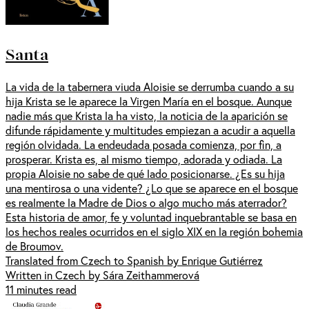
Santa
La vida de la tabernera viuda Aloisie se derrumba cuando a su
hija Krista se le aparece la Virgen María en el bosque. Aunque
nadie más que Krista la ha visto, la noticia de la aparición se
difunde rápidamente y multitudes empiezan a acudir a aquella
región olvidada. La endeudada posada comienza, por fin, a
prosperar. Krista es, al mismo tiempo, adorada y odiada. La
propia Aloisie no sabe de qué lado posicionarse. ¿Es su hija
una mentirosa o una vidente? ¿Lo que se aparece en el bosque
es realmente la Madre de Dios o algo mucho más aterrador?
Esta historia de amor, fe y voluntad inquebrantable se basa en
los hechos reales ocurridos en el siglo XIX en la región bohemia
de Broumov.
Translated from Czech to Spanish by Enrique Gutiérrez
Written in Czech by Sára Zeithammerová
11 minutes read