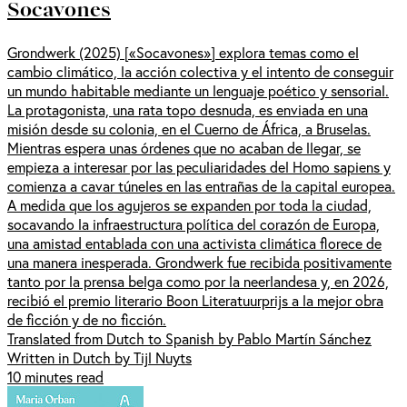
Socavones
Grondwerk (2025) [«Socavones»] explora temas como el
cambio climático, la acción colectiva y el intento de conseguir
un mundo habitable mediante un lenguaje poético y sensorial.
La protagonista, una rata topo desnuda, es enviada en una
misión desde su colonia, en el Cuerno de África, a Bruselas.
Mientras espera unas órdenes que no acaban de llegar, se
empieza a interesar por las peculiaridades del Homo sapiens y
comienza a cavar túneles en las entrañas de la capital europea.
A medida que los agujeros se expanden por toda la ciudad,
socavando la infraestructura política del corazón de Europa,
una amistad entablada con una activista climática florece de
una manera inesperada. Grondwerk fue recibida positivamente
tanto por la prensa belga como por la neerlandesa y, en 2026,
recibió el premio literario Boon Literatuurprijs a la mejor obra
de ficción y de no ficción.
Translated from Dutch to Spanish by Pablo Martín Sánchez
Written in Dutch by Tijl Nuyts
10 minutes read