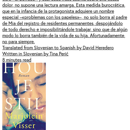
dolor, no supone una lectura amarga. Esta medida burocrática,
que en la infancia de la protagonista adquiere un nombre
especial –«problemas con los papeles»–, no solo borra al padre
de Mia del registro de residentes permanentes, despojándolo
de todo derecho e imposibilitándole trabajar, sino que de algún
modo lo borra también de la vida de su hija. Afortunadamente,
no para siempre.
Translated from Slovenian to Spanish by David Heredero
Written in Slovenian by Tina Perić
8 minutes read