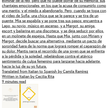
eliminar de la red, pero que no puede borrar de su memoria: sus
chantajes emocionales, en los que la acusa de consumirlo como
una mantis; y el miedo a abandonarlo. Pero, cuando se topa con
el video de Sofia, una chica que se le parece y se tira de un
puente, Mia se espabila y se pone tras sus pasos: encuentra a
Lapo, su novio, músico en ascenso, y a Margot, su amiga,
escort y bailarina en una discoteca, y se deja seducir por ellos,
en un molinete de espejos. Hasta que Mia, junto con Miriam y
Margot, decide buscar una alternativa, mediante un pacto de
sororidad fuera de la norma que logrará romper el caparazón de
su dolor. Mantis narra el recorrido de una joven que se enfrenta
a la pérdida y la soledad, rebelándose contra el atávico
sentimiento de culpa femenino para lanzarse hacia adelante,
hacia la luz de su yo futura.
Translated from Italian to Spanish by Camila Ramírez
Written in Italian by Cecilia Rita
9 minutes read