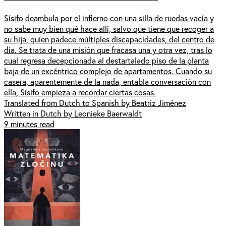
Sísifo deambula por el infierno con una silla de ruedas vacía y
no sabe muy bien qué hace allí, salvo que tiene que recoger a
su hija, quien padece múltiples discapacidades, del centro de
día. Se trata de una misión que fracasa una y otra vez, tras lo
cual regresa decepcionada al destartalado piso de la planta
baja de un excéntrico complejo de apartamentos. Cuando su
casera, aparentemente de la nada, entabla conversación con
ella, Sísifo empieza a recordar ciertas cosas.
Translated from Dutch to Spanish by Beatriz Jiménez
Written in Dutch by Leonieke Baerwaldt
9 minutes read