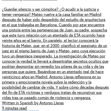
¿Guardar silencio y ser cómplice? ¿O acudir a la justicia y
temer venganza? Mateo vuelve a la casa familiar en Madrid
después de haber sido despedido del estudio de arquitectura
en el que trabajaba en Barcelona. Cuando por azar encuentra
una pistola entre las pertenencias de Juan, su padre, sospecha
que este tuvo relación con un atentado de ETA ocurrido hace
veinte años en el barrio. En paralelo, el lector conocerá la
historia de Malen, que, en el 2000, planificó el asesinato de un
juez en el mismo barrio de Juan y Mateo, pero cuya ejecución
tuvo un desenlace inesperado. La investigación de Mateo por
conocer la verdad le llevará a desentrañar secretos ocultos que
podrían desmontar sin remedio los pilares de su vida y de las
personas que quiere. Basándose en un atentado real de hace
veinticinco años en Madrid, Antonio Lleras reflexiona en su
primera y emocionante novela sobre la redención y la
posibilidad de cambiar de vida. Y sobre cómo décadas después
del fin de ETA víctimas y verdugos tratan de reconstruir sus
vidas tras un pasado común de violencia y venganza.
Written in Spanish by Antonio Lleras
9 minutes read