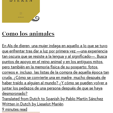
Como los animales
En Als de dieren, una mujer indaga en aquello a lo que se tuvo
que enfrentar tras dar a luz por primera vez —una experiencia
tan oscura que se resiste a la lengua y al significado—. Busca
puntos de apoyo en el reino animal y en los antiguos mitos,
pero también en la memoria física de su posparto: fotos,
correos e, incluso, las listas de la compra de aquella época tan
cruda. ¿Cómo se convierte una en madre, mucho después de
haber traído a alguien al mundo? ¿Y cómo se pueden volver a
juntar los pedazos de una persona después de que se haya
desmoronado?
Translated from Dutch to Spanish by Pablo Martín Sánchez
Written in Dutch by Lieselot Mariën
9 minutes read