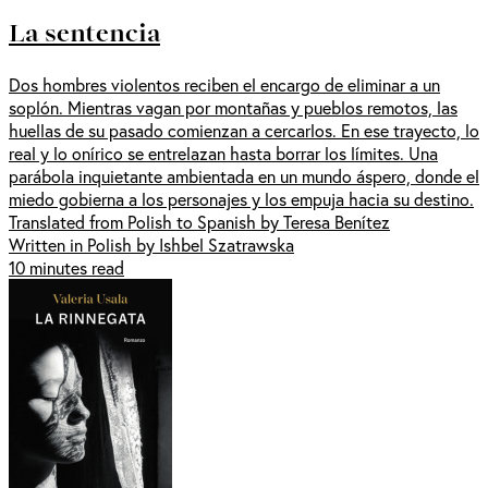
La sentencia
Dos hombres violentos reciben el encargo de eliminar a un
soplón. Mientras vagan por montañas y pueblos remotos, las
huellas de su pasado comienzan a cercarlos. En ese trayecto, lo
real y lo onírico se entrelazan hasta borrar los límites. Una
parábola inquietante ambientada en un mundo áspero, donde el
miedo gobierna a los personajes y los empuja hacia su destino.
Translated from Polish to Spanish by Teresa Benítez
Written in Polish by Ishbel Szatrawska
10 minutes read