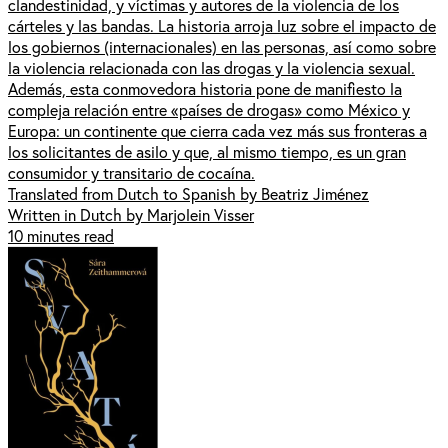
clandestinidad, y víctimas y autores de la violencia de los
cárteles y las bandas. La historia arroja luz sobre el impacto de
los gobiernos (internacionales) en las personas, así como sobre
la violencia relacionada con las drogas y la violencia sexual.
Además, esta conmovedora historia pone de manifiesto la
compleja relación entre «países de drogas» como México y
Europa: un continente que cierra cada vez más sus fronteras a
los solicitantes de asilo y que, al mismo tiempo, es un gran
consumidor y transitario de cocaína.
Translated from Dutch to Spanish by Beatriz Jiménez
Written in Dutch by Marjolein Visser
10 minutes read