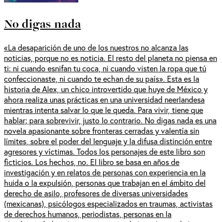
No digas nada
«La desaparición de uno de los nuestros no alcanza las
noticias, porque no es noticia. El resto del planeta no piensa en
ti: ni cuando esnifan tu coca, ni cuando visten la ropa que tú
confeccionaste, ni cuando te echan de su país». Esta es la
historia de Alex, un chico introvertido que huye de México y
ahora realiza unas prácticas en una universidad neerlandesa
mientras intenta salvar lo que le queda. Para vivir, tiene que
hablar; para sobrevivir, justo lo contrario. No digas nada es una
novela apasionante sobre fronteras cerradas y valentía sin
límites, sobre el poder del lenguaje y la difusa distinción entre
agresores y víctimas. Todos los personajes de este libro son
ficticios. Los hechos, no. El libro se basa en años de
investigación y en relatos de personas con experiencia en la
huida o la expulsión, personas que trabajan en el ámbito del
derecho de asilo, profesores de diversas universidades
(mexicanas), psicólogos especializados en traumas, activistas
de derechos humanos, periodistas, personas en la