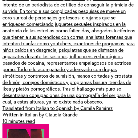
intento de un periodista de cotilleo de conseguir la primicia de
su vida. En torno a sus complicadas pesquisas se mueve un
coro surreal de personajes grotescos: cirujanos que se
enriquecen comerciando juguetes sexuales inspirados en la
anatomía de las estrellas porno fallecidas, abogados luciferinos
que tienen a sus aprendices con correa, analistas forenses que
intentan triunfar como youtubers, exactores de programas para
niños caídos en desgracia, psiquiatras que se disfrazan de
aguacates durante las sesiones, influencers verborrágicos
pasados de cocaína, representantes empalagosos de actrices
porno. Todo ello acompañado y aderezado con drogas
sintéticas y contratos de sumisión, manos cortadas y crostata
de limón, conejos domésticos y programas basura, tiendas de
Ikea y platós pornográficos. Tras el hallazgo más puro se
desentrañan conjugaciones de una pornografía del ser para la
cual, a estas alturas, ya no existe nada obsceno.
Translated from Italian to Spanish by Camila Ramírez
Written in Italian by Claudia Grande
10 minutes read