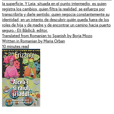
la superficie. Y Leia, situada en el punto intermedio, es quien
registra los cambios, quien filtra la realidad, se esfuerza por
transcribirla y darle sentido; quien negocia constantemente su
identidad, en un intento de descubrir quién queda fuera de los
roles de hija y de madre y de encontrar un camino hacia puerto
seguro.- Eli Bădică, editor.
Translated from Romanian to Spanish by Borja Mozo
Written in Romanian by Maria Orban
10 minutes read