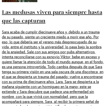
Las medusas viven para siempre hasta
que las capturan
Sara acaba de cumplir diecinueve años y, debido a un trauma
de su pasado, siente un creciente miedo a morir ese año. Por
eso, lo que debería ser el verano más despreocupado de su
vida, entre el instituto y la universidad, lo pasa bajo la sombra
de la ansiedad. Sale con sus amigos por pubs alternativos,
intenta reconciliarse con su exnovio Viktor, bebe en exceso y
quiere llamar la atención de todo el mundo aunque, en el fondo,
es una persona introvertida. Todo cambia después de que Sara
tenga su primera visión en una sala oscura de una discoteca, en
el que se despierta un trauma del pasado: vuelve a encontrarse
con su prima de diecinueve años, Lara. Sara se despierta a la
mañana siguiente con un hormigueo en la mano; este se
extiende y Sara descubre que padece una enfermedad sin
nombre, con la que vivirá con normalidad, pero que la
acompañará para siempre. Sara, al recibir la primera señal de