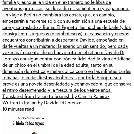
familia y, aunque la vida en el extranjero no le libra de
aventuras grotescas, su día a día es somnoliento y vagabundo.
Un viaje a Berlín no cambiará las cosas, que, en cambio,
empezarán a moverse solo con su admisión a una escuela de
cine y su traslado a Roma. El Pigneto, las noches de baile (y los
consiguientes regresos rocambolescos), el cansancio y nuevos
encuentros contribuirán a despertar a Davide, empeñado en
darle vueltas a un misterio: la aparición sin sentido, pero cada
vez más frecuente, de un huevo roto en el rellano. Davide Di
Lorenzo consigue contar con irónica fidelidad la vida cotidiana
de un chico en el umbral de la edad adulta, tanto en su
dimensión doméstica y melancólica como en las infinitas tardes
romanas, o en las fiestas alcohólicas por toda Europa. Seré
breve es una novela desenfadada y conmovedora, que conserva
el ritmo desenfrenado y la frescura de los veinte años.
Translated from Italian to Spanish by Camila Ramírez
Written in Italian by Davide Di Lorenzo
10 minutes read