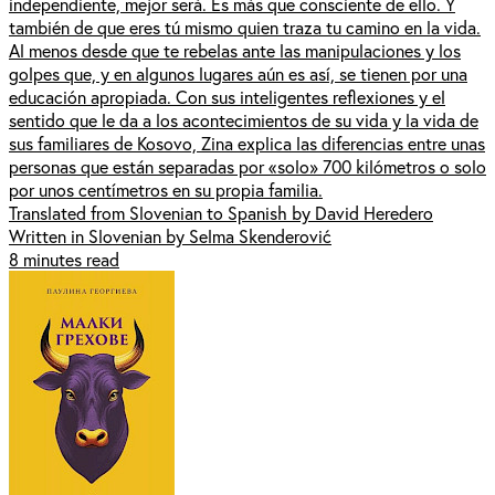
independiente, mejor será. Es más que consciente de ello. Y
también de que eres tú mismo quien traza tu camino en la vida.
Al menos desde que te rebelas ante las manipulaciones y los
golpes que, y en algunos lugares aún es así, se tienen por una
educación apropiada. Con sus inteligentes reflexiones y el
sentido que le da a los acontecimientos de su vida y la vida de
sus familiares de Kosovo, Zina explica las diferencias entre unas
personas que están separadas por «solo» 700 kilómetros o solo
por unos centímetros en su propia familia.
Translated from Slovenian to Spanish by David Heredero
Written in Slovenian by Selma Skenderović
8 minutes read