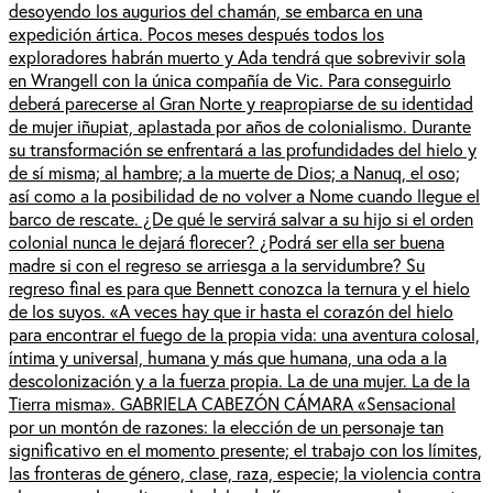
desoyendo los augurios del chamán, se embarca en una
expedición ártica. Pocos meses después todos los
exploradores habrán muerto y Ada tendrá que sobrevivir sola
en Wrangell con la única compañía de Vic. Para conseguirlo
deberá parecerse al Gran Norte y reapropiarse de su identidad
de mujer iñupiat, aplastada por años de colonialismo. Durante
su transformación se enfrentará a las profundidades del hielo y
de sí misma; al hambre; a la muerte de Dios; a Nanuq, el oso;
así como a la posibilidad de no volver a Nome cuando llegue el
barco de rescate. ¿De qué le servirá salvar a su hijo si el orden
colonial nunca le dejará florecer? ¿Podrá ser ella ser buena
madre si con el regreso se arriesga a la servidumbre? Su
regreso final es para que Bennett conozca la ternura y el hielo
de los suyos. «A veces hay que ir hasta el corazón del hielo
para encontrar el fuego de la propia vida: una aventura colosal,
íntima y universal, humana y más que humana, una oda a la
descolonización y a la fuerza propia. La de una mujer. La de la
Tierra misma». GABRIELA CABEZÓN CÁMARA «Sensacional
por un montón de razones: la elección de un personaje tan
significativo en el momento presente; el trabajo con los límites,
las fronteras de género, clase, raza, especie; la violencia contra