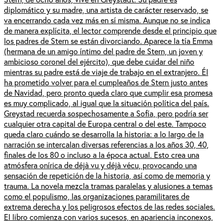
diplomático y su madre, una artista de carácter reservado, se
va encerrando cada vez más en sí misma. Aunque no se indica
de manera explícita, el lector comprende desde el principio que
los padres de Stern se están divorciando. Aparece la tía Emma
(hermana de un amigo íntimo del padre de Stern, un joven y
ambicioso coronel del ejército), que debe cuidar del niño
mientras su padre está de viaje de trabajo en el extranjero. Él
ha prometido volver para el cumpleaños de Stern justo antes
de Navidad, pero pronto queda claro que cumplir esa promesa
es muy complicado, al igual que la situación política del país.
Greystad recuerda sospechosamente a Sofía, pero podría ser
cualquier otra capital de Europa central o del este. Tampoco
queda claro cuándo se desarrolla la historia: a lo largo de la
narración se intercalan diversas referencias a los años 30, 40,
finales de los 80 o incluso a la época actual. Esto crea una
atmósfera onírica de déjà vu y déjà vécu, provocando una
sensación de repetición de la historia, así como de memoria y
trauma. La novela mezcla tramas paralelas y alusiones a temas
como el populismo, las organizaciones paramilitares de
extrema derecha y los peligrosos efectos de las redes sociales.
El libro comienza con varios sucesos, en apariencia inconexos,