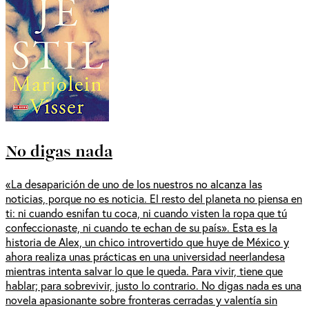
No digas nada
«La desaparición de uno de los nuestros no alcanza las
noticias, porque no es noticia. El resto del planeta no piensa en
ti: ni cuando esnifan tu coca, ni cuando visten la ropa que tú
confeccionaste, ni cuando te echan de su país». Esta es la
historia de Alex, un chico introvertido que huye de México y
ahora realiza unas prácticas en una universidad neerlandesa
mientras intenta salvar lo que le queda. Para vivir, tiene que
hablar; para sobrevivir, justo lo contrario. No digas nada es una
novela apasionante sobre fronteras cerradas y valentía sin