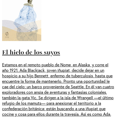
El hielo de los suyos
Estamos en el remoto pueblo de Nome, en Alaska, y corre el
año 1921. Ada Blackjack, joven iñupiat, decide dejar en un
hospicio a su hijo Bennett, enfermo de tuberculosis, hasta que
encuentre la forma de mantenerlo. Pronto una oportunidad le
cae del cielo: un barco proveniente de Seattle. En él van cuatro
exploradores con ansia de aventuras y fantasías coloniales,
también la gata Vic. Se dirigen a la isla de Wrangell —el último
refugio de los mamuts— para anexionar el territorio a la
confederación británica; están buscando a una iñupiat que
cocine y cosa para ellos durante la travesía. Así es como Ada,