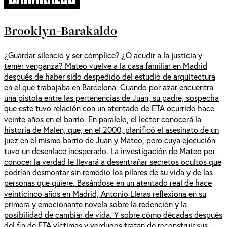
Brooklyn-Barakaldo
¿Guardar silencio y ser cómplice? ¿O acudir a la justicia y
temer venganza? Mateo vuelve a la casa familiar en Madrid
después de haber sido despedido del estudio de arquitectura
en el que trabajaba en Barcelona. Cuando por azar encuentra
una pistola entre las pertenencias de Juan, su padre, sospecha
que este tuvo relación con un atentado de ETA ocurrido hace
veinte años en el barrio. En paralelo, el lector conocerá la
historia de Malen, que, en el 2000, planificó el asesinato de un
juez en el mismo barrio de Juan y Mateo, pero cuya ejecución
tuvo un desenlace inesperado. La investigación de Mateo por
conocer la verdad le llevará a desentrañar secretos ocultos que
podrían desmontar sin remedio los pilares de su vida y de las
personas que quiere. Basándose en un atentado real de hace
veinticinco años en Madrid, Antonio Lleras reflexiona en su
primera y emocionante novela sobre la redención y la
posibilidad de cambiar de vida. Y sobre cómo décadas después
del fin de ETA víctimas y verdugos tratan de reconstruir sus