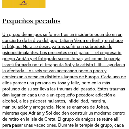
Pequeños pecados
Un grupo de amigos se forma tras un incidente ocurrido en un
concierto de la diva del pop italiana Verda en Berlín, en el que
la búlgara Nora se desmaya tras sufrir una sobredosis de
psicoestimulantes. Los presentes en el palco —el empresario
griego Adrián y el fotógrafo sueco Johan, así como la pareja
israelí formada por el terapeuta Sol y la artista Lilit— ayudan a
la afectada. Los seis se van acercando poco a poco y
comienzan a verse en distintos lugares de Europa. Cada uno de
ellos parece una persona exitosa y feliz, pero en lo más
profundo de su ser lleva las traumas del pasado. Estos traumas
dan lugar en cada uno a un «pequeño pecado»: adicción al
alcohol, a los psicoestimulantes, infidelidad, mentira,
manipulación y arrogancia. Nora se enamora de Johan,
mientras que Adrián y Sol deciden construir un moderno centro
de retiro en la isla de Creta. El grupo de amigos se reúne allí
para pasar unas vacaciones. Durante la terapia de grupo, cada