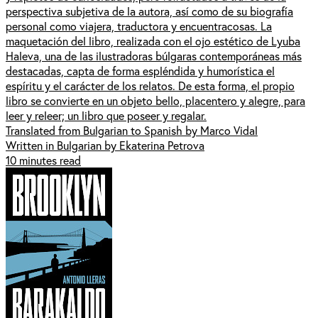
perspectiva subjetiva de la autora, así como de su biografía
personal como viajera, traductora y encuentracosas. La
maquetación del libro, realizada con el ojo estético de Lyuba
Haleva, una de las ilustradoras búlgaras contemporáneas más
destacadas, capta de forma espléndida y humorística el
espíritu y el carácter de los relatos. De esta forma, el propio
libro se convierte en un objeto bello, placentero y alegre, para
leer y releer; un libro que poseer y regalar.
Translated from Bulgarian to Spanish by Marco Vidal
Written in Bulgarian by Ekaterina Petrova
10 minutes read