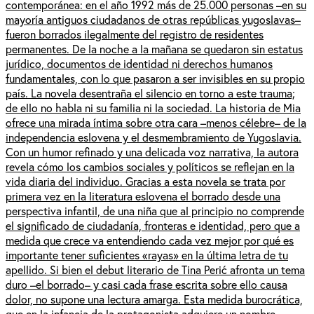
contemporánea: en el año 1992 más de 25.000 personas –en su
mayoría antiguos ciudadanos de otras repúblicas yugoslavas–
fueron borrados ilegalmente del registro de residentes
permanentes. De la noche a la mañana se quedaron sin estatus
jurídico, documentos de identidad ni derechos humanos
fundamentales, con lo que pasaron a ser invisibles en su propio
país. La novela desentraña el silencio en torno a este trauma;
de ello no habla ni su familia ni la sociedad. La historia de Mia
ofrece una mirada íntima sobre otra cara –menos célebre– de la
independencia eslovena y el desmembramiento de Yugoslavia.
Con un humor refinado y una delicada voz narrativa, la autora
revela cómo los cambios sociales y políticos se reflejan en la
vida diaria del individuo. Gracias a esta novela se trata por
primera vez en la literatura eslovena el borrado desde una
perspectiva infantil, de una niña que al principio no comprende
el significado de ciudadanía, fronteras e identidad, pero que a
medida que crece va entendiendo cada vez mejor por qué es
importante tener suficientes «rayas» en la última letra de tu
apellido. Si bien el debut literario de Tina Perić afronta un tema
duro –el borrado– y casi cada frase escrita sobre ello causa
dolor, no supone una lectura amarga. Esta medida burocrática,
que en la infancia de la protagonista adquiere un nombre