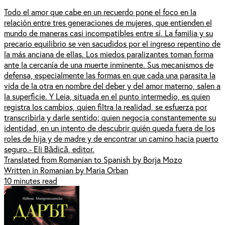
Todo el amor que cabe en un recuerdo pone el foco en la
relación entre tres generaciones de mujeres, que entienden el
mundo de maneras casi incompatibles entre sí. La familia y su
precario equilibrio se ven sacudidos por el ingreso repentino de
la más anciana de ellas. Los miedos paralizantes toman forma
ante la cercanía de una muerte inminente. Sus mecanismos de
defensa, especialmente las formas en que cada una parasita la
vida de la otra en nombre del deber y del amor materno, salen a
la superficie. Y Leia, situada en el punto intermedio, es quien
registra los cambios, quien filtra la realidad, se esfuerza por
transcribirla y darle sentido; quien negocia constantemente su
identidad, en un intento de descubrir quién queda fuera de los
roles de hija y de madre y de encontrar un camino hacia puerto
seguro.- Eli Bădică, editor.
Translated from Romanian to Spanish by Borja Mozo
Written in Romanian by Maria Orban
10 minutes read