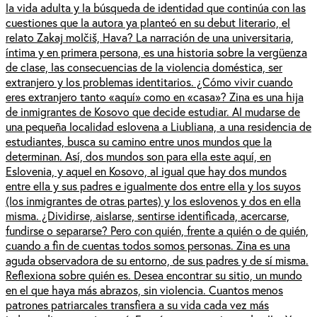
la vida adulta y la búsqueda de identidad que continúa con las
cuestiones que la autora ya planteó en su debut literario, el
relato Zakaj molčiš, Hava? La narración de una universitaria,
íntima y en primera persona, es una historia sobre la vergüenza
de clase, las consecuencias de la violencia doméstica, ser
extranjero y los problemas identitarios. ¿Cómo vivir cuando
eres extranjero tanto «aquí» como en «casa»? Zina es una hija
de inmigrantes de Kosovo que decide estudiar. Al mudarse de
una pequeña localidad eslovena a Liubliana, a una residencia de
estudiantes, busca su camino entre unos mundos que la
determinan. Así, dos mundos son para ella este aquí, en
Eslovenia, y aquel en Kosovo, al igual que hay dos mundos
entre ella y sus padres e igualmente dos entre ella y los suyos
(los inmigrantes de otras partes) y los eslovenos y dos en ella
misma. ¿Dividirse, aislarse, sentirse identificada, acercarse,
fundirse o separarse? Pero con quién, frente a quién o de quién,
cuando a fin de cuentas todos somos personas. Zina es una
aguda observadora de su entorno, de sus padres y de sí misma.
Reflexiona sobre quién es. Desea encontrar su sitio, un mundo
en el que haya más abrazos, sin violencia. Cuantos menos
patrones patriarcales transfiera a su vida cada vez más