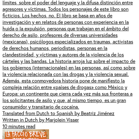
límites, sobre el poder del lenguaje y la difusa distinción entre
agresores y víctimas. Todos los personajes de este libro son
ficticios. Los hechos, no. El libro se basa en años de
investigación y en relatos de personas con experiencia en la
huida o la expulsión, personas que trabajan en el ámbito del
derecho de asilo, profesores de diversas universidades
(mexicanas), psicólogos especializados en traumas, activistas
de derechos humanos, periodistas, personas en la
clandestinidad, y víctimas y autores de la violencia de los
cárteles y las bandas. La historia arroja luz sobre el impacto de
los gobiernos (internacionales) en las personas, así como sobre
la violencia relacionada con las drogas y la violencia sexual.
Además, esta conmovedora historia pone de manifiesto la
compleja relación entre «países de drogas» como México y
Europa: un continente que cierra cada vez más sus fronteras a
los solicitantes de asilo y que, al mismo tiempo, es un gran
consumidor y transitario de cocaína.
Translated from Dutch to Spanish by Beatriz Jiménez
Written in Dutch by Marjolein Visser
10 minutes read