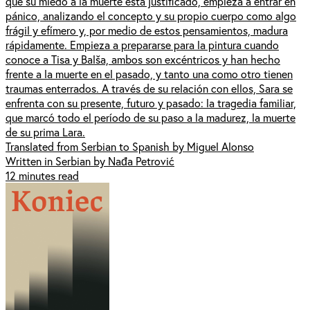
que su miedo a la muerte está justificado, empieza a entrar en
pánico, analizando el concepto y su propio cuerpo como algo
frágil y efímero y, por medio de estos pensamientos, madura
rápidamente. Empieza a prepararse para la pintura cuando
conoce a Tisa y Balša, ambos son excéntricos y han hecho
frente a la muerte en el pasado, y tanto una como otro tienen
traumas enterrados. A través de su relación con ellos, Sara se
enfrenta con su presente, futuro y pasado: la tragedia familiar,
que marcó todo el período de su paso a la madurez, la muerte
de su prima Lara.
Translated from Serbian to Spanish by Miguel Alonso
Written in Serbian by Nađa Petrović
12 minutes read