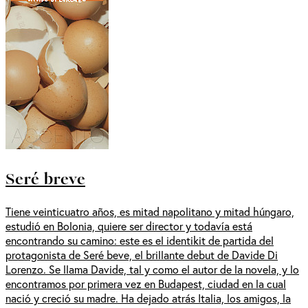
Seré breve
Tiene veinticuatro años, es mitad napolitano y mitad húngaro,
estudió en Bolonia, quiere ser director y todavía está
encontrando su camino: este es el identikit de partida del
protagonista de Seré beve, el brillante debut de Davide Di
Lorenzo. Se llama Davide, tal y como el autor de la novela, y lo
encontramos por primera vez en Budapest, ciudad en la cual
nació y creció su madre. Ha dejado atrás Italia, los amigos, la