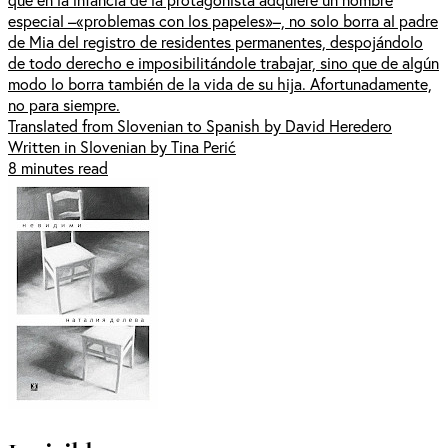
especial –«problemas con los papeles»–, no solo borra al padre
de Mia del registro de residentes permanentes, despojándolo
de todo derecho e imposibilitándole trabajar, sino que de algún
modo lo borra también de la vida de su hija. Afortunadamente,
no para siempre.
Translated from Slovenian to Spanish by David Heredero
Written in Slovenian by Tina Perić
8 minutes read