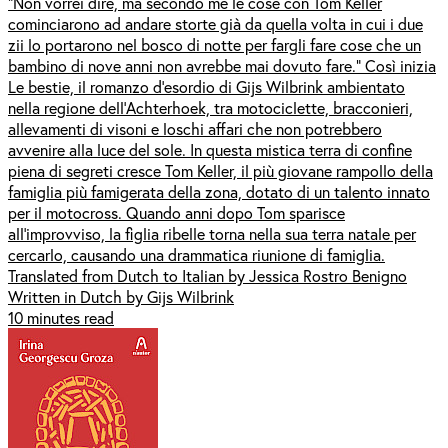
“Non vorrei dire, ma secondo me le cose con Tom Keller
cominciarono ad andare storte già da quella volta in cui i due
zii lo portarono nel bosco di notte per fargli fare cose che un
bambino di nove anni non avrebbe mai dovuto fare.” Così inizia
Le bestie, il romanzo d’esordio di Gijs Wilbrink ambientato
nella regione dell’Achterhoek, tra motociclette, bracconieri,
allevamenti di visoni e loschi affari che non potrebbero
avvenire alla luce del sole. In questa mistica terra di confine
piena di segreti cresce Tom Keller, il più giovane rampollo della
famiglia più famigerata della zona, dotato di un talento innato
per il motocross. Quando anni dopo Tom sparisce
all’improvviso, la figlia ribelle torna nella sua terra natale per
cercarlo, causando una drammatica riunione di famiglia.
Translated from Dutch to Italian by Jessica Rostro Benigno
Written in Dutch by Gijs Wilbrink
10 minutes read