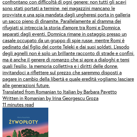
confrontano con difficoltà di ogni genere: non tutti gli scavi
sono stati portati a termine, nei magazzini mancano le
provviste e una spia mandata dagli ungheresi porta in galleria
un sacco pieno di dinamite. Parallelamente al dramma dei
rifugiati si intreccia la storia d’amore tra Romi e Domnica,
separati dagli eventi. Domnica rimane in ostaggio presso un
casale occupato da un gruppo di spie russe, mentre Romi è
pedinato dal figlio del conte Teleki e dai suoi soldati. L’esodo
degli agnelli non è solo un brillante racconto di strade e confini,
ma è anche il genere di romanzo che si apre a dialoghi e temi
quali l’esilio, la memoria collettiva e i diritti delle donne,
invitandoci a riflettere sul prezzo che saremmo disposti a
pagare in cambio della libertà e quale eredità vogliamo lasciare
alle generazioni future.
Translated from Romanian to Italian by Barbara Pavetto
Written in Romanian by Irina Georgescu Groza
11 minutes read