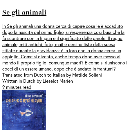
Se gli animali
In Se gli animali una donna cerca di capire cosa le è accaduto
dopo la nascita del primo figlio, un’esperienza così buia che la
fa scontrare con la lingua e il significato delle parole. Il regno
animale, miti antichi, foto, mail e persino liste della spesa
stilate durante la gravidanza: è in loro che la donna cerca un
appiglio. Come si diventa, anche tempo dopo aver messo al
mondo il proprio figlio, comunque madri? E come si riuniscono i
cocci di un essere umano, dopo che è andato in frantumi?
Translated from Dutch to Italian by Matilde Soliani
Written in Dutch by Lieselot Mariën
9 minutes read