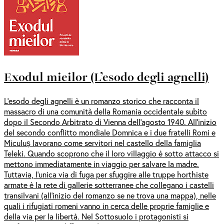
Exodul mieilor (L’esodo degli agnelli)
L’esodo degli agnelli è un romanzo storico che racconta il
massacro di una comunità della Romania occidentale subito
dopo il Secondo Arbitrato di Vienna dell’agosto 1940. All’inizio
del secondo conflitto mondiale Domnica e i due fratelli Romi e
Miculuș lavorano come servitori nel castello della famiglia
Teleki. Quando scoprono che il loro villaggio è sotto attacco si
mettono immediatamente in viaggio per salvare la madre.
Tuttavia, l’unica via di fuga per sfuggire alle truppe horthiste
armate è la rete di gallerie sotterranee che collegano i castelli
transilvani (all’inizio del romanzo se ne trova una mappa), nelle
quali i rifugiati romeni vanno in cerca delle proprie famiglie e
della via per la libertà. Nel Sottosuolo i protagonisti si