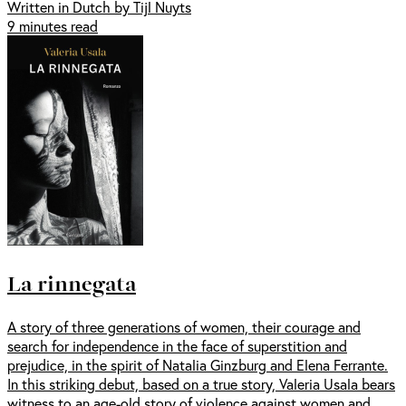
Written in Dutch by Tijl Nuyts
9 minutes read
La rinnegata
A story of three generations of women, their courage and
search for independence in the face of superstition and
prejudice, in the spirit of Natalia Ginzburg and Elena Ferrante.
In this striking debut, based on a true story, Valeria Usala bears
witness to an age-old story of violence against women and