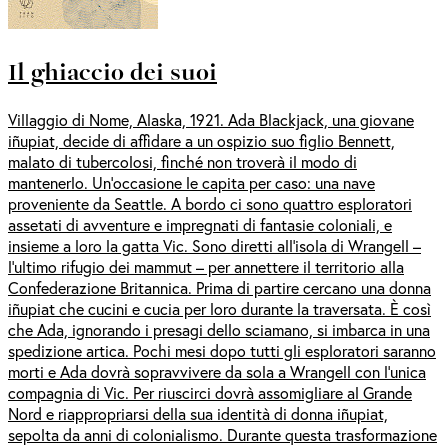
Il ghiaccio dei suoi
Villaggio di Nome, Alaska, 1921. Ada Blackjack, una giovane
iñupiat, decide di affidare a un ospizio suo figlio Bennett,
malato di tubercolosi, finché non troverà il modo di
mantenerlo. Un’occasione le capita per caso: una nave
proveniente da Seattle. A bordo ci sono quattro esploratori
assetati di avventure e impregnati di fantasie coloniali, e
insieme a loro la gatta Vic. Sono diretti all’isola di Wrangell –
l’ultimo rifugio dei mammut – per annettere il territorio alla
Confederazione Britannica. Prima di partire cercano una donna
iñupiat che cucini e cucia per loro durante la traversata. È così
che Ada, ignorando i presagi dello sciamano, si imbarca in una
spedizione artica. Pochi mesi dopo tutti gli esploratori saranno
morti e Ada dovrà sopravvivere da sola a Wrangell con l’unica
compagnia di Vic. Per riuscirci dovrà assomigliare al Grande
Nord e riappropriarsi della sua identità di donna iñupiat,
sepolta da anni di colonialismo. Durante questa trasformazione