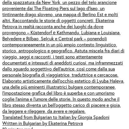
della spazzatura da New York, un pezzo del telo arancione
proveniente dai The Floating Piers sul lago d’Iseo, un
tintinnante drago sloveno, una mappa di Berlino Est e molti
altri. Raccontando le storie di oggetti concreti, Ekaterina
Petrova in realtà racconta anche dei luoghi da dove
provengono – Küstendorf е Kathmandu, Lubiana e Louisiana,
Belvedere e Bilbao, Selçuk e Central park – ponendoli
contemporaneamente in un più ampio contesto linguistico,
storico, antropologico e geografico. Astuta miscela fra diari di
viaggio, saggi e racconti, i testi sono attentamente
documentati e intessuti di aneddoti curiosi, ma inframmezzati
dallo sguardo soggettivo dell’autrice, così come dalla sua
personale biografia di viaggiatrice, traduttrice e cercacose.
Elaborato artisticamente dall’occhio estetico di Lyuba Haleva,
una delle più eminenti illustratrici bulgare contemporanee,
l’impostazione grafica del libro è superba e con umorismo
coglie l’anima e l’umore delle storie. In questo modo anche il
libro stesso diventa un bell’oggetto carico di piacere e gioia,
da leggere e rileggere, da avere e regalare.
Translated from Bulgarian to Italian by Giorgia Spadoni
Written in Bulgarian by Ekaterina Petrova