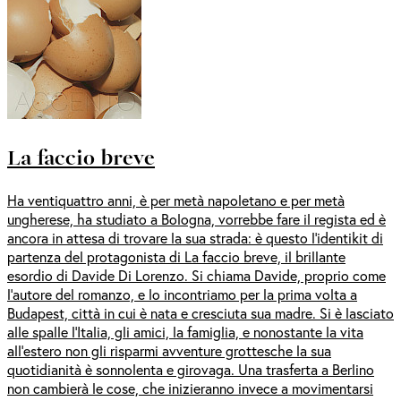
La faccio breve
Ha ventiquattro anni, è per metà napoletano e per metà
ungherese, ha studiato a Bologna, vorrebbe fare il regista ed è
ancora in attesa di trovare la sua strada: è questo l’identikit di
partenza del protagonista di La faccio breve, il brillante
esordio di Davide Di Lorenzo. Si chiama Davide, proprio come
l’autore del romanzo, e lo incontriamo per la prima volta a
Budapest, città in cui è nata e cresciuta sua madre. Si è lasciato
alle spalle l’Italia, gli amici, la famiglia, e nonostante la vita
all’estero non gli risparmi avventure grottesche la sua
quotidianità è sonnolenta e girovaga. Una trasferta a Berlino
non cambierà le cose, che inizieranno invece a movimentarsi