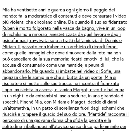
Mia ha ventisette anni e guarda ogni giorno il peggio del
mondo: fa la moderatrice di contenuti e deve censurare i video
più violenti che circolano online. Da quando il suo ex fidanzato
Ruben è morto folgorato nella vasca da bagno, vive in un loop
di nichilismo e rimorso, anestetizzata da quel lavoro e dagli
psicofarmaci, ravvivata solo a tratti dall’amicizia di Dennis e
Miriam. Il passato con Ruben è un archivio di ricordi feroci
come quelle immagini che deve rimuovere dalla rete ma non
può cancellare dalla sua memoria: ricatti emotivi di lui, che la
accusa di consumarlo come una mantide; e paura di
abbandonarlo. Ma quando si imbatte nel video di Sofia, una
ragazza che le somiglia e che si butta da un ponte, Mia si
riscuote e si mette sulle sue tracce: ne incontra il fidanzato
Lapo, musicista in ascesa, e l’amica Margot, escort e ballerina
in un night, e da entrambi si lascia sedurre, in una girandola di
specchi. Finché Mia, con Miriam e Margot, decide di darsi
un’alternativa, in un patto di sorellanza fuori dagli schemi che
riuscirà a rompere il guscio del suo dolore. “Mantide” racconta il
percorso di una giovane donna che sfida la perdita e la
solitudine, ribellandosi all’atavico senso di colpa femminile per