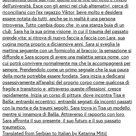
dell’università. Esce con gli amici nei club alternativi, cerca di
riconciliarsi con l’ex ragazzo Viktor, beve molto e desidera
essere notata da tutti, anche se in realtà è una persona
introversa. Tutto cambia dopo che, in una stanza buia di un
club, Sara ha la sua prima visione, in cui il trauma del passato
prende vita: si ritrova di nuovo faccia a faccia con Lara, sua
cugina morta proprio a diciannove anni. Sara si sveglia la
mattina seguente con un formicolio al braccio; la sensazione si
diffonde e Sara scopre di avere una malattia senza nome, con
cui potrà convivere normalmente ma che la accompagnerà per
sempre. Prendendolo come un primo segnale che la sua paura
della morte potrebbe essere fondata, Sara inizia a dedicarsi
ossessivamente all’analisi del proprio corpo come qualcosa di
fragile e transitorio e, attraverso queste riflessioni, cresce
rapidamente. Inizia un corso di pittura, dove incontra Tisa e
Balša: entrambi eccentrici, entrambi segnati da incontri passati
con la morte e da traumi sepolti. Sara trova in Tisa un modello,
mentre si innamora di Balša. Attraverso il rapporto con loro,
Sara affronta il suo presente, il suo futuro e il suo passato
traumatico.
Translated from Serbian to Italian by Katarina Mitić