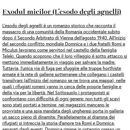
Exodul mieilor (L’esodo degli agnelli)
L’esodo degli agnelli è un romanzo storico che racconta il
massacro di una comunità della Romania occidentale subito
dopo il Secondo Arbitrato di Vienna dell’agosto 1940. All’inizio
del secondo conflitto mondiale Domnica e i due fratelli Romi e
Miculuș lavorano come servitori nel castello della famiglia
Teleki. Quando scoprono che il loro villaggio è sotto attacco si
mettono immediatamente in viaggio per salvare la madre.
Tuttavia, l’unica via di fuga per sfuggire alle truppe horthiste
armate è la rete di gallerie sotterranee che collegano i castelli
transilvani (all’inizio del romanzo se ne trova una mappa), nelle
quali i rifugiati romeni vanno in cerca delle proprie famiglie e
della via per la libertà. Nel Sottosuolo i protagonisti si
confrontano con difficoltà di ogni genere: non tutti gli scavi
sono stati portati a termine, nei magazzini mancano le
provviste e una spia mandata dagli ungheresi porta in galleria
un sacco pieno di dinamite. Parallelamente al dramma dei
rifugiati si intreccia la storia d’amore tra Romi e Domnica,
separati dagli eventi. Domnica rimane in ostaggio presso un