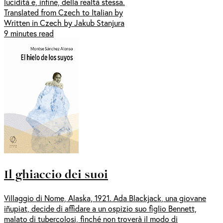
lucidità e, infine, della realtà stessa.
Translated from Czech to Italian by
Written in Czech by Jakub Stanjura
9 minutes read
Il ghiaccio dei suoi
Villaggio di Nome, Alaska, 1921. Ada Blackjack, una giovane
iñupiat, decide di affidare a un ospizio suo figlio Bennett,
malato di tubercolosi, finché non troverà il modo di