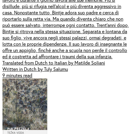
disillude, più si rifugia nell’alcol e più diventa aggressivo in
casa. Nonostante tutto, Bintje adora suo padre e cerca di
riportarlo sulla retta via. Ma quando diventa chiaro che non
può essere salvato, interrompe ogni contatto. Trent’anni dopo,
Bintje si ritrova nella stessa situazione. Separata e lontana da
suo figlio, vive ancora negli stessi palazzi, ormai degradati, e
lotta con le proprie dipendenze. Il suo lavoro di insegnante le
offre un appiglio, finché anche a scuola non perde il controllo
ed è costretta ad affrontare i traumi della sua infanzia.
Translated from Dutch to Italian by Matilde Soliani
Written in Dutch by Tuly Salumu
9 minutes read