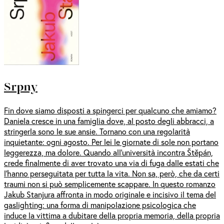
Srpny
Fin dove siamo disposti a spingerci per qualcuno che amiamo?
Daniela cresce in una famiglia dove, al posto degli abbracci, a
stringerla sono le sue ansie. Tornano con una regolarità
inquietante: ogni agosto. Per lei le giornate di sole non portano
leggerezza, ma dolore. Quando all’università incontra Štěpán,
crede finalmente di aver trovato una via di fuga dalle estati che
l’hanno perseguitata per tutta la vita. Non sa, però, che da certi
traumi non si può semplicemente scappare. In questo romanzo
Jakub Stanjura affronta in modo originale e incisivo il tema del
gaslighting: una forma di manipolazione psicologica che
induce la vittima a dubitare della propria memoria, della propria