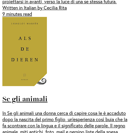
proiettarsi in avanti, verso la luce di una se stessa futura.
Written in Italian by Cecilia Rita
9 minutes read
Se gli animali
In Se gli animali una donna cerca di capire cosa le è accaduto
dopo la nascita del primo figlio, un’esperienza così buia che la
fa scontrare con la lingua e il significato delle parole. Il regno
animale, miti antichi, foto, mail e persino liste della spesa