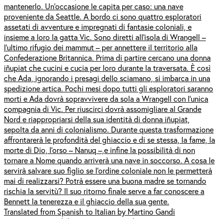
mantenerlo. Un’occasione le capita per caso: una nave
proveniente da Seattle. A bordo ci sono quattro esploratori
assetati di avventure e impregnati di fantasie coloniali, e
insieme a loro la gatta Vic. Sono diretti all’isola di Wrangell –
l’ultimo rifugio dei mammut – per annettere il territorio alla
Confederazione Britannica. Prima di partire cercano una donna
iñupiat che cucini e cucia per loro durante la traversata. È così
che Ada, ignorando i presagi dello sciamano, si imbarca in una
spedizione artica. Pochi mesi dopo tutti gli esploratori saranno
morti e Ada dovrà sopravvivere da sola a Wrangell con l’unica
compagnia di Vic. Per riuscirci dovrà assomigliare al Grande
Nord e riappropriarsi della sua identità di donna iñupiat,
sepolta da anni di colonialismo. Durante questa trasformazione
affrontarerà le profondità del ghiaccio e di se stessa, la fame, la
morte di Dio, l’orso – Nanuq –,e infine la possibilità di non
tornare a Nome quando arriverà una nave in soccorso. A cosa le
servirà salvare suo figlio se l’ordine coloniale non le permetterà
mai di realizzarsi? Potrà essere una buona madre se tornando
rischia la servitù? Il suo ritorno finale serve a far conoscere a
Bennett la tenerezza e il ghiaccio della sua gente.
Translated from Spanish to Italian by Martino Gandi