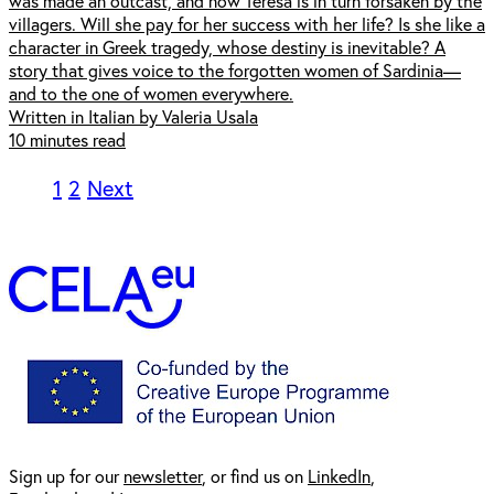
was made an outcast, and now Teresa is in turn forsaken by the
villagers. Will she pay for her success with her life? Is she like a
character in Greek tragedy, whose destiny is inevitable? A
story that gives voice to the forgotten women of Sardinia—
and to the one of women everywhere.
Written in Italian by Valeria Usala
10 minutes read
1
2
Next
Sign up for our
newsl
etter
, or find us on
LinkedIn
,