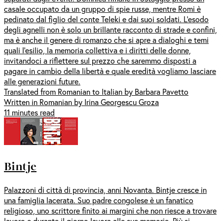
casale occupato da un gruppo di spie russe, mentre Romi è
pedinato dal figlio del conte Teleki e dai suoi soldati. L’esodo
degli agnelli non è solo un brillante racconto di strade e confini,
ma è anche il genere di romanzo che si apre a dialoghi e temi
quali l’esilio, la memoria collettiva e i diritti delle donne,
invitandoci a riflettere sul prezzo che saremmo disposti a
pagare in cambio della libertà e quale eredità vogliamo lasciare
alle generazioni future.
Translated from Romanian to Italian by Barbara Pavetto
Written in Romanian by Irina Georgescu Groza
11 minutes read
Bintje
Palazzoni di città di provincia, anni Novanta. Bintje cresce in
una famiglia lacerata. Suo padre congolese è un fanatico
religioso, uno scrittore finito ai margini che non riesce a trovare
lavoro e durante il giorno lavora alle sue memorie. Più si