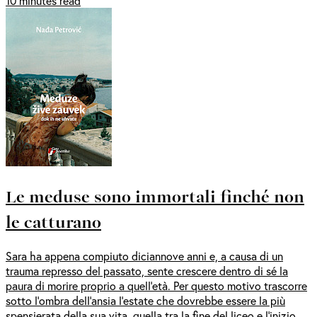
10 minutes read
Le meduse sono immortali finché non
le catturano
Sara ha appena compiuto diciannove anni e, a causa di un
trauma represso del passato, sente crescere dentro di sé la
paura di morire proprio a quell’età. Per questo motivo trascorre
sotto l’ombra dell’ansia l’estate che dovrebbe essere la più
spensierata della sua vita, quella tra la fine del liceo e l’inizio