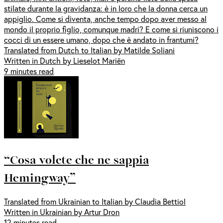
stilate durante la gravidanza: è in loro che la donna cerca un
appiglio. Come si diventa, anche tempo dopo aver messo al
mondo il proprio figlio, comunque madri? E come si riuniscono i
cocci di un essere umano, dopo che è andato in frantumi?
Translated from Dutch to Italian by Matilde Soliani
Written in Dutch by Lieselot Mariën
9 minutes read
“Cosa volete che ne sappia
Hemingway”
Translated from Ukrainian to Italian by Claudia Bettiol
Written in Ukrainian by Artur Dron
12 minutes read