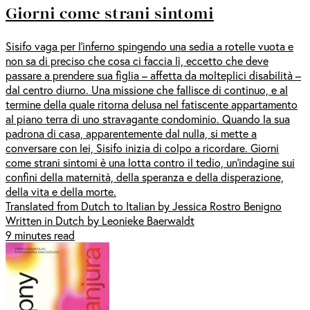
Giorni come strani sintomi
Sisifo vaga per l’inferno spingendo una sedia a rotelle vuota e
non sa di preciso che cosa ci faccia lì, eccetto che deve
passare a prendere sua figlia – affetta da molteplici disabilità –
dal centro diurno. Una missione che fallisce di continuo, e al
termine della quale ritorna delusa nel fatiscente appartamento
al piano terra di uno stravagante condominio. Quando la sua
padrona di casa, apparentemente dal nulla, si mette a
conversare con lei, Sisifo inizia di colpo a ricordare. Giorni
come strani sintomi è una lotta contro il tedio, un’indagine sui
confini della maternità, della speranza e della disperazione,
della vita e della morte.
Translated from Dutch to Italian by Jessica Rostro Benigno
Written in Dutch by Leonieke Baerwaldt
9 minutes read