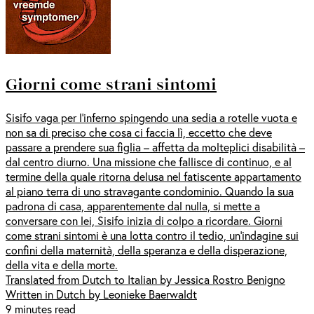
Giorni come strani sintomi
Sisifo vaga per l’inferno spingendo una sedia a rotelle vuota e
non sa di preciso che cosa ci faccia lì, eccetto che deve
passare a prendere sua figlia – affetta da molteplici disabilità –
dal centro diurno. Una missione che fallisce di continuo, e al
termine della quale ritorna delusa nel fatiscente appartamento
al piano terra di uno stravagante condominio. Quando la sua
padrona di casa, apparentemente dal nulla, si mette a
conversare con lei, Sisifo inizia di colpo a ricordare. Giorni
come strani sintomi è una lotta contro il tedio, un’indagine sui
confini della maternità, della speranza e della disperazione,
della vita e della morte.
Translated from Dutch to Italian by Jessica Rostro Benigno
Written in Dutch by Leonieke Baerwaldt
9 minutes read