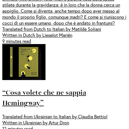
stilate durante la gravidanza: è in loro che la donna cerca un
appiglio. Come si diventa, anche tempo dopo aver messo al
mondo il proprio figlio, comunque madri? E come si riuniscono i
cocci di un essere umano, dopo che è andato in frantumi?
Translated from Dutch to Italian by Matilde Soliani
Written in Dutch by Lieselot Mariën
9 minutes read
“Cosa volete che ne sappia
Hemingway”
Translated from Ukrainian to Italian by Claudia Bettiol
Written in Ukrainian by Artur Dron
12 minutes read