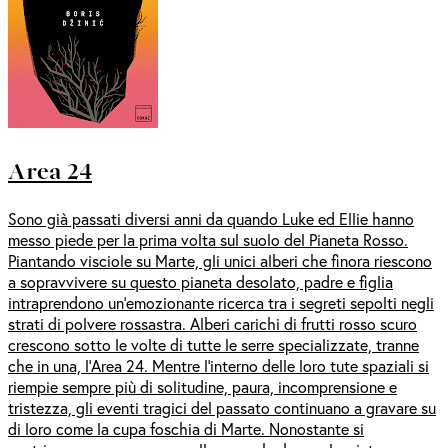
Area 24
Sono già passati diversi anni da quando Luke ed Ellie hanno
messo piede per la prima volta sul suolo del Pianeta Rosso.
Piantando visciole su Marte, gli unici alberi che finora riescono
a sopravvivere su questo pianeta desolato, padre e figlia
intraprendono un’emozionante ricerca tra i segreti sepolti negli
strati di polvere rossastra. Alberi carichi di frutti rosso scuro
crescono sotto le volte di tutte le serre specializzate, tranne
che in una, l’Area 24. Mentre l’interno delle loro tute spaziali si
riempie sempre più di solitudine, paura, incomprensione e
tristezza, gli eventi tragici del passato continuano a gravare su
di loro come la cupa foschia di Marte. Nonostante si