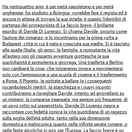
Ha ventiquattro anni, è per metà napoletano e per metà
ungherese, ha studiato a Bologna, vorrebbe fare il regista ed è
ancora in attesa di trovare la sua strada: è questo l’identikit di
partenza del protagonista di La faccio breve, il brillante
esordio di Davide Di Lorenzo. Si chiama Davide, proprio come
l’autore del romanzo, e lo incontriamo per la prima volta a
Budapest, città in cui è nata e cresciuta sua madre. Si è lasciato
alle spalle l’Italia, gli amici, la famiglia, e nonostante la vita
all’estero non gli risparmi avventure grottesche la sua
quotidianità è sonnolenta e girovaga. Una trasferta a Berlino
non cambierà le cose, che inizieranno invece a movimentarsi
solo con l’ammissione a una scuola di cinema e il trasferimento
a Roma. Il Pigneto, le nottate a ballare (e i conseguenti
rocamboleschi rientri), la stanchezza e i nuovi incontri
contribuiranno a risvegliare Davide, intento ad arrovellarsi su
un mistero: la comparsa insensata, ma sempre più frequente, di
un uovo rotto sul pianerottolo. Davide Di Lorenzo riesce a
raccontare con fedeltà ironica la vita quotidiana di un ragazzo
sulla soglia dell’età adulta, tanto nella sua dimensione
domestica e malinconica quanto nelle infinite serate romane, o
nelle feste alcoliche in giro per l’Europa. La faccio breve è un