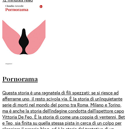
Pornorama
Questa storia è una ragnatela di fili spezzati: se si riesce ad
afferrarne uno, il resto scivola via. È la storia di un'inquietante
serie di morti nel mondo del porno tra Roma, Milano e Torino,
ma è anche la storia dell'indagine condotta dall'ispettore capo
Vittoria De Feo. È la storia di come una coppia di ventenni, Bet
e Teo, sia finita su quella stessa pista in cerca di un colpo per
rilanciare il proprio blog, ed è la storia del tentativo di un