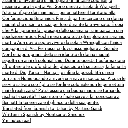
assetati di avventure e impregnati di fantasie coloniali, e
insieme a loro la gatta Vic. Sono diretti all’isola di Wrangell –
l’ultimo rifugio dei mammut – per annettere il territorio alla
Confederazione Britannica. Prima di partire cercano una donna
iñupiat che cucini e cucia per loro durante la traversata. È così
che Ada, ignorando i presagi dello sciamano, si imbarca in una
spedizione artica. Pochi mesi dopo tutti gli esploratori saranno
morti e Ada dovrà sopravvivere da sola a Wrangell con l’unica
compagnia di Vic. Per riuscirci dovrà assomigliare al Grande
Nord e riappropriarsi della sua identità di donna iñupiat,
sepolta da anni di colonialismo. Durante questa trasformazione
affrontarerà le profondità del ghiaccio e di se stessa, la fame, la
morte di Dio, l’orso – Nanuq –,e infine la possibilità di non
tornare a Nome quando arriverà una nave in soccorso. A cosa le
servirà salvare suo figlio se l’ordine coloniale non le permetterà
mai di realizzarsi? Potrà essere una buona madre se tornando
rischia la servitù? Il suo ritorno finale serve a far conoscere a
Bennett la tenerezza e il ghiaccio della sua gente.
Translated from Spanish to Italian by Martino Gandi
Written in Spanish by Montserrat Sánchez
9 minutes read