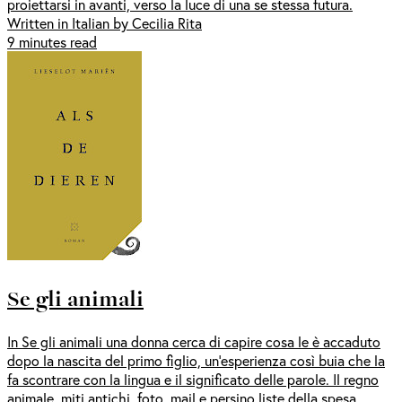
proiettarsi in avanti, verso la luce di una se stessa futura.
Written in Italian by Cecilia Rita
9 minutes read
Se gli animali
In Se gli animali una donna cerca di capire cosa le è accaduto
dopo la nascita del primo figlio, un’esperienza così buia che la
fa scontrare con la lingua e il significato delle parole. Il regno
animale, miti antichi, foto, mail e persino liste della spesa