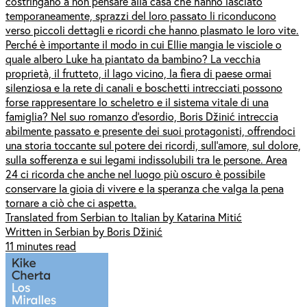
costringano a non pensare alla casa che hanno lasciato
temporaneamente, sprazzi del loro passato li riconducono
verso piccoli dettagli e ricordi che hanno plasmato le loro vite.
Perché è importante il modo in cui Ellie mangia le visciole o
quale albero Luke ha piantato da bambino? La vecchia
proprietà, il frutteto, il lago vicino, la fiera di paese ormai
silenziosa e la rete di canali e boschetti intrecciati possono
forse rappresentare lo scheletro e il sistema vitale di una
famiglia? Nel suo romanzo d’esordio, Boris Džinić intreccia
abilmente passato e presente dei suoi protagonisti, offrendoci
una storia toccante sul potere dei ricordi, sull’amore, sul dolore,
sulla sofferenza e sui legami indissolubili tra le persone. Area
24 ci ricorda che anche nel luogo più oscuro è possibile
conservare la gioia di vivere e la speranza che valga la pena
tornare a ciò che ci aspetta.
Translated from Serbian to Italian by Katarina Mitić
Written in Serbian by Boris Džinić
11 minutes read