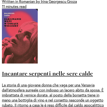
Written in Romanian by Irina Georgescu Groza
11 minutes read
Incantare serpenti nelle sere calde
La storia di una giovane donna che vaga per una Varsavia
dall'atmosfera surreale con indosso un lacero abito da sposa. È
imbrattata di vernice dorata, al posto della borsetta tiene in
mano una bottiglia di vino e nel corsetto nasconde un oggetto
rubato. Il ritorno a casa le è reso difficile dal caldo apocalittico