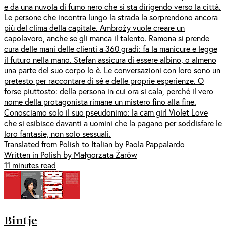
e da una nuvola di fumo nero che si sta dirigendo verso la città.
Le persone che incontra lungo la strada la sorprendono ancora
più del clima della capitale. Ambroży vuole creare un
capolavoro, anche se gli manca il talento. Ramona si prende
cura delle mani delle clienti a 360 gradi: fa la manicure e legge
il futuro nella mano. Stefan assicura di essere albino, o almeno
una parte del suo corpo lo è. Le conversazioni con loro sono un
pretesto per raccontare di sé e delle proprie esperienze. O
forse piuttosto: della persona in cui ora si cala, perché il vero
nome della protagonista rimane un mistero fino alla fine.
Conosciamo solo il suo pseudonimo: la cam girl Violet Love
che si esibisce davanti a uomini che la pagano per soddisfare le
loro fantasie, non solo sessuali.
Translated from Polish to Italian by Paola Pappalardo
Written in Polish by Małgorzata Żarów
11 minutes read
Bintje