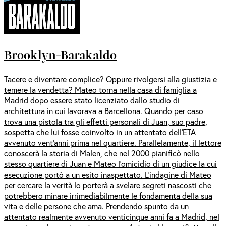
Brooklyn-Barakaldo
Tacere e diventare complice? Oppure rivolgersi alla giustizia e
temere la vendetta? Mateo torna nella casa di famiglia a
Madrid dopo essere stato licenziato dallo studio di
architettura in cui lavorava a Barcellona. Quando per caso
trova una pistola tra gli effetti personali di Juan, suo padre,
sospetta che lui fosse coinvolto in un attentato dell’ETA
avvenuto vent’anni prima nel quartiere. Parallelamente, il lettore
conoscerà la storia di Malen, che nel 2000 pianificò nello
stesso quartiere di Juan e Mateo l’omicidio di un giudice la cui
esecuzione portò a un esito inaspettato. L’indagine di Mateo
per cercare la verità lo porterà a svelare segreti nascosti che
potrebbero minare irrimediabilmente le fondamenta della sua
vita e delle persone che ama. Prendendo spunto da un
attentato realmente avvenuto venticinque anni fa a Madrid, nel