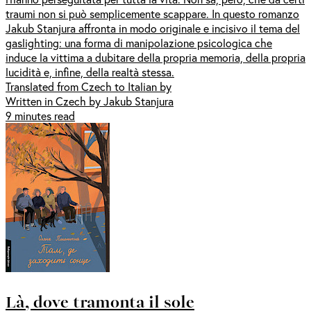
traumi non si può semplicemente scappare. In questo romanzo
Jakub Stanjura affronta in modo originale e incisivo il tema del
gaslighting: una forma di manipolazione psicologica che
induce la vittima a dubitare della propria memoria, della propria
lucidità e, infine, della realtà stessa.
Translated from Czech to Italian by
Written in Czech by Jakub Stanjura
9 minutes read
Là, dove tramonta il sole