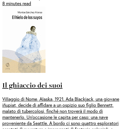
8 minutes read
Il ghiaccio dei suoi
Villaggio di Nome, Alaska, 1921. Ada Blackjack, una giovane
iñupiat, decide di affidare a un ospizio suo figlio Bennett,
malato di tubercolosi, finché non troverà il modo di
mantenerlo. Un’occasione le capita per caso: una nave
proveniente da Seattle. A bordo ci sono quattro esploratori