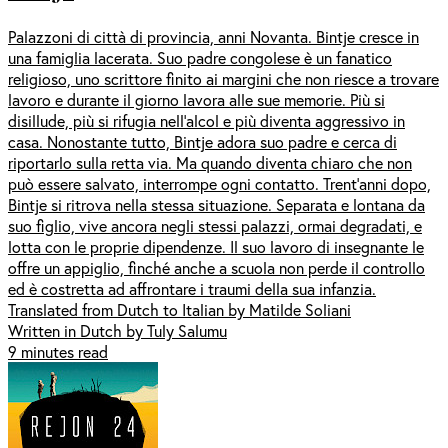
Palazzoni di città di provincia, anni Novanta. Bintje cresce in
una famiglia lacerata. Suo padre congolese è un fanatico
religioso, uno scrittore finito ai margini che non riesce a trovare
lavoro e durante il giorno lavora alle sue memorie. Più si
disillude, più si rifugia nell’alcol e più diventa aggressivo in
casa. Nonostante tutto, Bintje adora suo padre e cerca di
riportarlo sulla retta via. Ma quando diventa chiaro che non
può essere salvato, interrompe ogni contatto. Trent’anni dopo,
Bintje si ritrova nella stessa situazione. Separata e lontana da
suo figlio, vive ancora negli stessi palazzi, ormai degradati, e
lotta con le proprie dipendenze. Il suo lavoro di insegnante le
offre un appiglio, finché anche a scuola non perde il controllo
ed è costretta ad affrontare i traumi della sua infanzia.
Translated from Dutch to Italian by Matilde Soliani
Written in Dutch by Tuly Salumu
9 minutes read