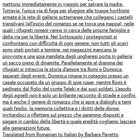
mettono immediatamente in viaggio per salvare la madre.
Tuttavia, l’unica via di fuga per sfuggire alle truppe horthiste
armate è la rete di gallerie sotterranee che collegano i castelli
transilvani (all’inizio del romanzo se ne trova una mappa), nelle
quali i rifugiati romeni vanno in cerca delle proprie famiglie e
della via per la libertà. Nel Sottosuolo i protagonisti si
confrontano con difficoltà di ogni genere: non tutti gli scavi
sono stati portati a termine, nei magazzini mancano le
provviste e una spia mandata dagli ungheresi porta in galleria
un sacco pieno di dinamite. Parallelamente al dramma dei
rifugiati si intreccia la storia d’amore tra Romi e Domnica,
separati dagli eventi. Domnica rimane in ostaggio presso un
casale occupato da un gruppo di spie russe, mentre Romi è
pedinato dal figlio del conte Teleki e dai suoi soldati. L’esodo
degli agnelli non è solo un brillante racconto di strade e confini,
ma è anche il genere di romanzo che si apre a dialoghi e temi
quali l’esilio, la memoria collettiva e i diritti delle donne,
invitandoci a riflettere sul prezzo che saremmo disposti a
pagare in cambio della libertà e quale eredità vogliamo lasciare
alle generazioni future.
Translated from Romanian to Italian by Barbara Pavetto