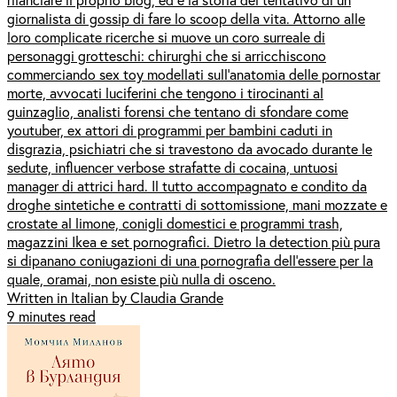
giornalista di gossip di fare lo scoop della vita. Attorno alle
loro complicate ricerche si muove un coro surreale di
personaggi grotteschi: chirurghi che si arricchiscono
commerciando sex toy modellati sull'anatomia delle pornostar
morte, avvocati luciferini che tengono i tirocinanti al
guinzaglio, analisti forensi che tentano di sfondare come
youtuber, ex attori di programmi per bambini caduti in
disgrazia, psichiatri che si travestono da avocado durante le
sedute, influencer verbose strafatte di cocaina, untuosi
manager di attrici hard. Il tutto accompagnato e condito da
droghe sintetiche e contratti di sottomissione, mani mozzate e
crostate al limone, conigli domestici e programmi trash,
magazzini Ikea e set pornografici. Dietro la detection più pura
si dipanano coniugazioni di una pornografia dell’essere per la
quale, oramai, non esiste più nulla di osceno.
Written in Italian by Claudia Grande
9 minutes read