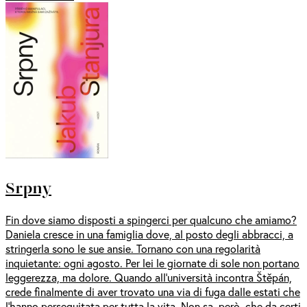
Srpny
Fin dove siamo disposti a spingerci per qualcuno che amiamo?
Daniela cresce in una famiglia dove, al posto degli abbracci, a
stringerla sono le sue ansie. Tornano con una regolarità
inquietante: ogni agosto. Per lei le giornate di sole non portano
leggerezza, ma dolore. Quando all’università incontra Štěpán,
crede finalmente di aver trovato una via di fuga dalle estati che
l’hanno perseguitata per tutta la vita. Non sa, però, che da certi