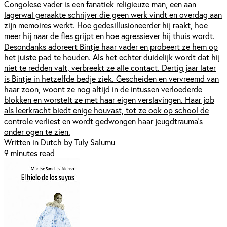
Congolese vader is een fanatiek religieuze man, een aan
lagerwal geraakte schrijver die geen werk vindt en overdag aan
zijn memoires werkt. Hoe gedesillusioneerder hij raakt, hoe
meer hij naar de fles grijpt en hoe agressiever hij thuis wordt.
Desondanks adoreert Bintje haar vader en probeert ze hem op
het juiste pad te houden. Als het echter duidelijk wordt dat hij
niet te redden valt, verbreekt ze alle contact. Dertig jaar later
is Bintje in hetzelfde bedje ziek. Gescheiden en vervreemd van
haar zoon, woont ze nog altijd in de intussen verloederde
blokken en worstelt ze met haar eigen verslavingen. Haar job
als leerkracht biedt enige houvast, tot ze ook op school de
controle verliest en wordt gedwongen haar jeugdtrauma’s
onder ogen te zien.
Written in Dutch by Tuly Salumu
9 minutes read