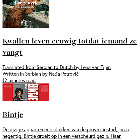
Kwallen leven eeuwig totdat iemand ze
vangt
Translated from Serbian to Dutch by Lena van Tijen
Written in Serbian by Nađa Petrović
12 minutes read
Bintje
De rijzige appartementsblokken van de provinciestad, jaren
negentig. Bintje groeit op in een verscheurd gezin. Haar