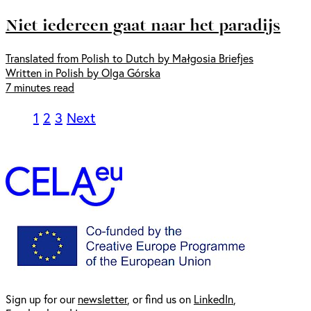
Niet iedereen gaat naar het paradijs
Translated from Polish to Dutch by Małgosia Briefjes
Written in Polish by Olga Górska
7 minutes read
1
2
3
Next
Sign up for our
newsl
etter
, or find us on
LinkedIn
,