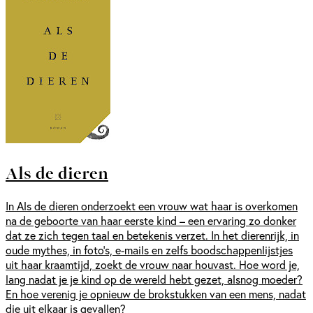
Als de dieren
In Als de dieren onderzoekt een vrouw wat haar is overkomen
na de geboorte van haar eerste kind – een ervaring zo donker
dat ze zich tegen taal en betekenis verzet. In het dierenrijk, in
oude mythes, in foto’s, e-mails en zelfs boodschappenlijstjes
uit haar kraamtijd, zoekt de vrouw naar houvast. Hoe word je,
lang nadat je je kind op de wereld hebt gezet, alsnog moeder?
En hoe verenig je opnieuw de brokstukken van een mens, nadat
die uit elkaar is gevallen?