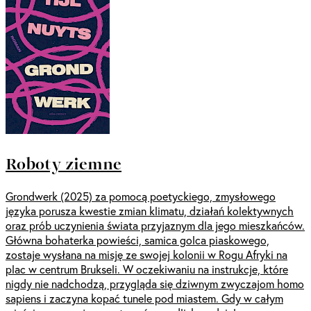
Roboty ziemne
Grondwerk (2025) za pomocą poetyckiego, zmysłowego
języka porusza kwestie zmian klimatu, działań kolektywnych
oraz prób uczynienia świata przyjaznym dla jego mieszkańców.
Główna bohaterka powieści, samica golca piaskowego,
zostaje wysłana na misję ze swojej kolonii w Rogu Afryki na
plac w centrum Brukseli. W oczekiwaniu na instrukcje, które
nigdy nie nadchodzą, przygląda się dziwnym zwyczajom homo
sapiens i zaczyna kopać tunele pod miastem. Gdy w całym