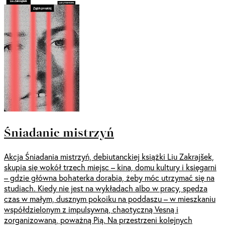
Śniadanie mistrzyń
Akcja Śniadania mistrzyń, debiutanckiej książki Liu Zakrajšek,
skupia się wokół trzech miejsc – kina, domu kultury i księgarni
– gdzie główna bohaterka dorabia, żeby móc utrzymać się na
studiach. Kiedy nie jest na wykładach albo w pracy, spędza
czas w małym, dusznym pokoiku na poddaszu – w mieszkaniu
współdzielonym z impulsywną, chaotyczną Vesną i
zorganizowaną, poważną Pią. Na przestrzeni kolejnych