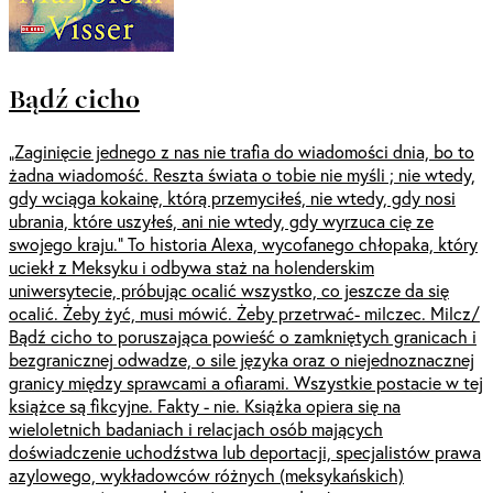
Bądź cicho
„Zaginięcie jednego z nas nie trafia do wiadomości dnia, bo to
żadna wiadomość. Reszta świata o tobie nie myśli ; nie wtedy,
gdy wciąga kokainę, którą przemyciłeś, nie wtedy, gdy nosi
ubrania, które uszyłeś, ani nie wtedy, gdy wyrzuca cię ze
swojego kraju.” To historia Alexa, wycofanego chłopaka, który
uciekł z Meksyku i odbywa staż na holenderskim
uniwersytecie, próbując ocalić wszystko, co jeszcze da się
ocalić. Żeby żyć, musi mówić. Żeby przetrwać- milczec. Milcz/
Bądź cicho to poruszająca powieść o zamkniętych granicach i
bezgranicznej odwadze, o sile języka oraz o niejednoznacznej
granicy między sprawcami a ofiarami. Wszystkie postacie w tej
książce są fikcyjne. Fakty - nie. Książka opiera się na
wieloletnich badaniach i relacjach osób mających
doświadczenie uchodźstwa lub deportacji, specjalistów prawa
azylowego, wykładowców różnych (meksykańskich)