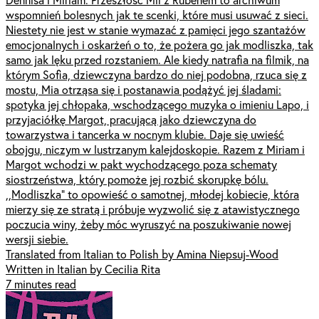
wspomnień bolesnych jak te scenki, które musi usuwać z sieci.
Niestety nie jest w stanie wymazać z pamięci jego szantażów
emocjonalnych i oskarżeń o to, że pożera go jak modliszka, tak
samo jak lęku przed rozstaniem. Ale kiedy natrafia na filmik, na
którym Sofia, dziewczyna bardzo do niej podobna, rzuca się z
mostu, Mia otrząsa się i postanawia podążyć jej śladami:
spotyka jej chłopaka, wschodzącego muzyka o imieniu Lapo, i
przyjaciółkę Margot, pracującą jako dziewczyna do
towarzystwa i tancerka w nocnym klubie. Daje się uwieść
obojgu, niczym w lustrzanym kalejdoskopie. Razem z Miriam i
Margot wchodzi w pakt wychodzącego poza schematy
siostrzeństwa, który pomoże jej rozbić skorupkę bólu.
,,Modliszka” to opowieść o samotnej, młodej kobiecie, która
mierzy się ze stratą i próbuje wyzwolić się z atawistycznego
poczucia winy, żeby móc wyruszyć na poszukiwanie nowej
wersji siebie.
Translated from Italian to Polish by Amina Niepsuj-Wood
Written in Italian by Cecilia Rita
7 minutes read