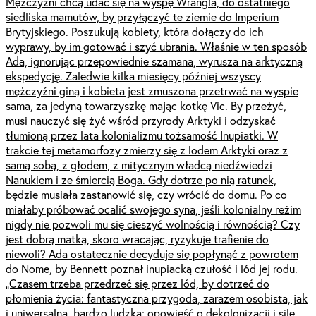
Mężczyźni chcą udać się na wyspę Wrangla, do ostatniego
siedliska mamutów, by przyłączyć te ziemie do Imperium
Brytyjskiego. Poszukują kobiety, która dołączy do ich
wyprawy, by im gotować i szyć ubrania. Właśnie w ten sposób
Ada, ignorując przepowiednie szamana, wyrusza na arktyczną
ekspedycję. Zaledwie kilka miesięcy później wszyscy
mężczyźni giną i kobieta jest zmuszona przetrwać na wyspie
sama, za jedyną towarzyszkę mając kotkę Vic. By przeżyć,
musi nauczyć się żyć wśród przyrody Arktyki i odzyskać
tłumioną przez lata kolonializmu tożsamość Inupiatki. W
trakcie tej metamorfozy zmierzy się z lodem Arktyki oraz z
samą sobą, z głodem, z mitycznym władcą niedźwiedzi
Nanukiem i ze śmiercią Boga. Gdy dotrze po nią ratunek,
będzie musiała zastanowić się, czy wrócić do domu. Po co
miałaby próbować ocalić swojego syna, jeśli kolonialny reżim
nigdy nie pozwoli mu się cieszyć wolnością i równością? Czy
jest dobrą matką, skoro wracając, ryzykuje trafienie do
niewoli? Ada ostatecznie decyduje się popłynąć z powrotem
do Nome, by Bennett poznał inupiacką czułość i lód jej rodu.
„Czasem trzeba przedrzeć się przez lód, by dotrzeć do
płomienia życia: fantastyczna przygoda, zarazem osobista, jak
i uniwersalna, bardzo ludzka; opowieść o dekolonizacji i sile