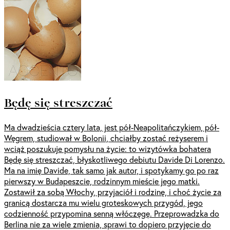
Będę się streszczać
Ma dwadzieścia cztery lata, jest pół-Neapolitańczykiem, pół-
Węgrem, studiował w Bolonii, chciałby zostać reżyserem i
wciąż poszukuje pomysłu na życie: to wizytówka bohatera
Będę się streszczać, błyskotliwego debiutu Davide Di Lorenzo.
Ma na imię Davide, tak samo jak autor, i spotykamy go po raz
pierwszy w Budapeszcie, rodzinnym mieście jego matki.
Zostawił za sobą Włochy, przyjaciół i rodzinę, i choć życie za
granicą dostarcza mu wielu groteskowych przygód, jego
codzienność przypomina senną włóczęgę. Przeprowadzka do
Berlina nie za wiele zmienia, sprawi to dopiero przyjęcie do