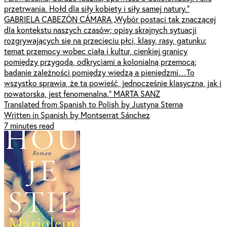
przetrwania. Hołd dla siły kobiety i siły samej natury.”
GABRIELA CABEZÓN CÁMARA „Wybór postaci tak znaczącej
dla kontekstu naszych czasów; opisy skrajnych sytuacji
rozgrywających się na przecięciu płci, klasy, rasy, gatunku;
temat przemocy wobec ciała i kultur, cienkiej granicy
pomiędzy przygodą, odkryciami a kolonialną przemocą;
badanie zależności pomiędzy wiedzą a pieniędzmi…To
wszystko sprawia, że ta powieść, jednocześnie klasyczna, jak i
nowatorska, jest fenomenalna.” MARTA SANZ
Translated from Spanish to Polish by Justyna Sterna
Written in Spanish by Montserrat Sánchez
7 minutes read