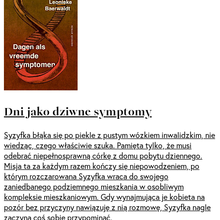
Dni jako dziwne symptomy
Syzyfka błąka się po piekle z pustym wózkiem inwalidzkim, nie
wiedząc, czego właściwie szuka. Pamięta tylko, że musi
odebrać niepełnosprawną córkę z domu pobytu dziennego.
Misja ta za każdym razem kończy się niepowodzeniem, po
którym rozczarowana Syzyfka wraca do swojego
zaniedbanego podziemnego mieszkania w osobliwym
kompleksie mieszkaniowym. Gdy wynajmująca je kobieta na
pozór bez przyczyny nawiązuję z nią rozmowę, Syzyfka nagle
zaczyna coś sobie przypominać.