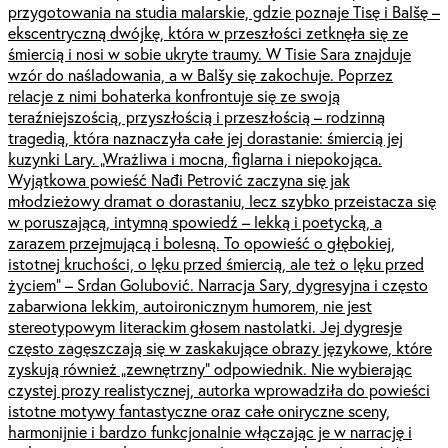
przygotowania na studia malarskie, gdzie poznaje Tisę i Balšę –
ekscentryczną dwójkę, która w przeszłości zetknęła się ze
śmiercią i nosi w sobie ukryte traumy. W Tisie Sara znajduje
wzór do naśladowania, a w Balšy się zakochuje. Poprzez
relacje z nimi bohaterka konfrontuje się ze swoją
teraźniejszością, przyszłością i przeszłością – rodzinną
tragedią, która naznaczyła całe jej dorastanie: śmiercią jej
kuzynki Lary. „Wrażliwa i mocna, figlarna i niepokojąca.
Wyjątkowa powieść Nađi Petrović zaczyna się jak
młodzieżowy dramat o dorastaniu, lecz szybko przeistacza się
w poruszającą, intymną spowiedź – lekką i poetycką, a
zarazem przejmującą i bolesną. To opowieść o głębokiej,
istotnej kruchości, o lęku przed śmiercią, ale też o lęku przed
życiem” – Srdan Golubović. Narracja Sary, dygresyjna i często
zabarwiona lekkim, autoironicznym humorem, nie jest
stereotypowym literackim głosem nastolatki. Jej dygresje
często zagęszczają się w zaskakujące obrazy językowe, które
zyskują również „zewnętrzny” odpowiednik. Nie wybierając
czystej prozy realistycznej, autorka wprowadziła do powieści
istotne motywy fantastyczne oraz całe oniryczne sceny,
harmonijnie i bardzo funkcjonalnie włączając je w narrację i