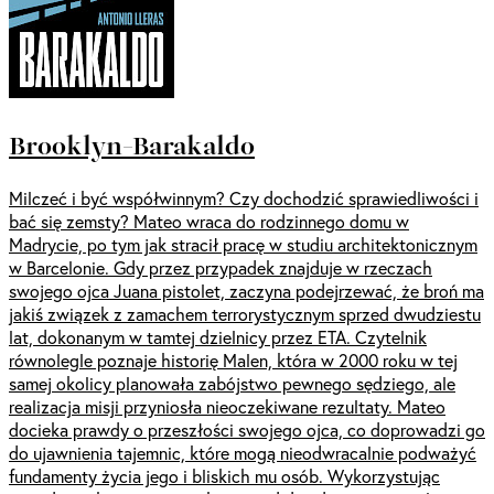
Brooklyn-Barakaldo
Milczeć i być współwinnym? Czy dochodzić sprawiedliwości i
bać się zemsty? Mateo wraca do rodzinnego domu w
Madrycie, po tym jak stracił pracę w studiu architektonicznym
w Barcelonie. Gdy przez przypadek znajduje w rzeczach
swojego ojca Juana pistolet, zaczyna podejrzewać, że broń ma
jakiś związek z zamachem terrorystycznym sprzed dwudziestu
lat, dokonanym w tamtej dzielnicy przez ETA. Czytelnik
równolegle poznaje historię Malen, która w 2000 roku w tej
samej okolicy planowała zabójstwo pewnego sędziego, ale
realizacja misji przyniosła nieoczekiwane rezultaty. Mateo
docieka prawdy o przeszłości swojego ojca, co doprowadzi go
do ujawnienia tajemnic, które mogą nieodwracalnie podważyć
fundamenty życia jego i bliskich mu osób. Wykorzystując