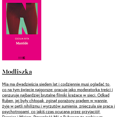
Modliszka
Mia ma dwadzieścia siedem lat i codziennie musi oglądać to,
co na tym świecie najgorsze: pracuje jako moderatorka treści i
cenzuruje najbardziej brutalne filmiki krążące w sieci. Odkąd
Ruben, jej były chłopak, zginął porażony prądem w wannie,
żyje w pętli nihilizmu i wyrzutów sumienia, znieczula się pracą i
psychotropami, co jakiś czas ocucana przez przyjaciół,
Dennisa i Miriam. Przeszłość Mii z Rubenem to archiwum