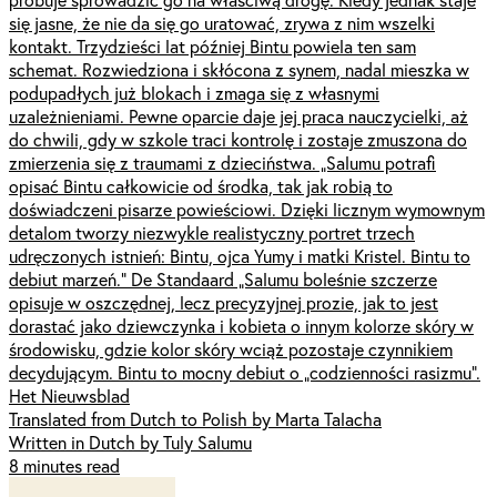
się jasne, że nie da się go uratować, zrywa z nim wszelki
kontakt. Trzydzieści lat później Bintu powiela ten sam
schemat. Rozwiedziona i skłócona z synem, nadal mieszka w
podupadłych już blokach i zmaga się z własnymi
uzależnieniami. Pewne oparcie daje jej praca nauczycielki, aż
do chwili, gdy w szkole traci kontrolę i zostaje zmuszona do
zmierzenia się z traumami z dzieciństwa. „Salumu potrafi
opisać Bintu całkowicie od środka, tak jak robią to
doświadczeni pisarze powieściowi. Dzięki licznym wymownym
detalom tworzy niezwykle realistyczny portret trzech
udręczonych istnień: Bintu, ojca Yumy i matki Kristel. Bintu to
debiut marzeń.” De Standaard „Salumu boleśnie szczerze
opisuje w oszczędnej, lecz precyzyjnej prozie, jak to jest
dorastać jako dziewczynka i kobieta o innym kolorze skóry w
środowisku, gdzie kolor skóry wciąż pozostaje czynnikiem
decydującym. Bintu to mocny debiut o „codzienności rasizmu”.
Het Nieuwsblad
Translated from Dutch to Polish by Marta Talacha
Written in Dutch by Tuly Salumu
8 minutes read