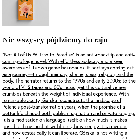
Nie wszyscy pójdziemy do raju
“Not All of Us Will Go to Paradise” is an anti-road-trip and anti-
coming-of-age novel. With effortless audacity and a keen
awareness of its own genre boundaries, it portrays coming out
as a journey—through memory, shame, class, religion, and the
body. The narrator returns to the 1990s and early 2000s: to the
world of VHS tapes and 00’s music, yet this cultural veneer
crumbles beneath the weight of individual experience. With
remarkable acuity, Górska reconstructs the landscape of
Poland's post-transformation years, when the promise of a
better life shaped both public imagination and private longing.
It is a meditation on language itself: on how much it makes
possible, how much it withholds, how deeply it can wound,
and how ecstatically it can liberate. Górska is not writing a