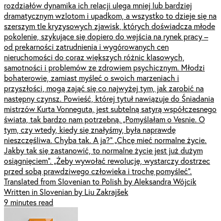
rozdziałów dynamika ich relacji ulega mniej lub bardziej
dramatycznym wzlotom i upadkom, a wszystko to dzieje się na
szerszym tle kryzysowych zjawisk, których doświadcza młode
pokolenie, szykujące się dopiero do wejścia na rynek pracy –
od prekarności zatrudnienia i wygórowanych cen
nieruchomości do coraz większych różnic klasowych,
samotności i problemów ze zdrowiem psychicznym. Młodzi
bohaterowie, zamiast myśleć o swoich marzeniach i
przyszłości, mogą zająć się co najwyżej tym, jak zarobić na
następny czynsz. Powieść, której tytuł nawiązuje do Śniadania
mistrzów Kurta Vonneguta, jest subtelną satyrą współczesnego
świata, tak bardzo nam potrzebną. „Pomyślałam o Vesnie. O
tym, czy wtedy, kiedy się znałyśmy, była naprawdę
nieszczęśliwa. Chyba tak. A ja?” „Chcę mieć normalne życie.
Jakby tak się zastanowić, to normalne życie jest już dużym
osiągnięciem”. „Żeby wywołać rewolucję, wystarczy dostrzec
przed sobą prawdziwego człowieka i trochę pomyśleć”.
Translated from Slovenian to Polish by Aleksandra Wójcik
Written in Slovenian by Liu Zakrajšek
9 minutes read