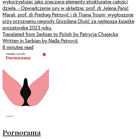
wykorzystując jako znaczące elementy strukturalne całości
dzieła. - Oświadczenie jury w składzie: prof. dr Jelena Panić
Maraš, prof. dr Predrag Petrović i dr Tijana Tropin, wygłoszone
przy przyznaniu nagrody Grozdana Olujić za najlepszą książkę
prozatorską 2023 roku.
Translated from Serbian to Polish by Patrycja Chajęcka
Written in Serbian by Nađa Petrović
8 minutes read
Pornorama