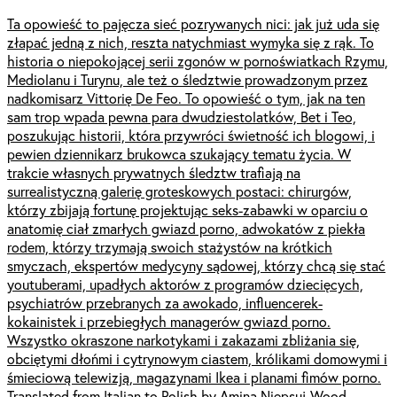
Ta opowieść to pajęcza sieć pozrywanych nici: jak już uda się
złapać jedną z nich, reszta natychmiast wymyka się z rąk. To
historia o niepokojącej serii zgonów w pornoświatkach Rzymu,
Mediolanu i Turynu, ale też o śledztwie prowadzonym przez
nadkomisarz Vittorię De Feo. To opowieść o tym, jak na ten
sam trop wpada pewna para dwudziestolatków, Bet i Teo,
poszukując historii, która przywróci świetność ich blogowi, i
pewien dziennikarz brukowca szukający tematu życia. W
trakcie własnych prywatnych śledztw trafiają na
surrealistyczną galerię groteskowych postaci: chirurgów,
którzy zbijają fortunę projektując seks-zabawki w oparciu o
anatomię ciał zmarłych gwiazd porno, adwokatów z piekła
rodem, którzy trzymają swoich stażystów na krótkich
smyczach, ekspertów medycyny sądowej, którzy chcą się stać
youtuberami, upadłych aktorów z programów dziecięcych,
psychiatrów przebranych za awokado, influencerek-
kokainistek i przebiegłych managerów gwiazd porno.
Wszystko okraszone narkotykami i zakazami zbliżania się,
obciętymi dłońmi i cytrynowym ciastem, królikami domowymi i
śmieciową telewizją, magazynami Ikea i planami fimów porno.
Translated from Italian to Polish by Amina Niepsuj-Wood