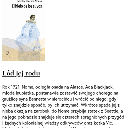
Lód jej rodu
Rok 1921, Nome, odległa osada na Alasce. Ada Blackjack,
młoda Inupiatka, postanawia zostawić swojego chorego na
gruźlicę syna Bennetta w sierocińcu i wrócić po niego, gdy
tylko znajdzie sposób, by ich utrzymać. Wkrótce spada jej z
nieba okazja na zarobek: do Nome przybija statek z Seattle, a
na jego pokładzie znajduje się czterech spragnionych przygód
i żądnych kolonialnej władzy odkrywców oraz kotka Vic.