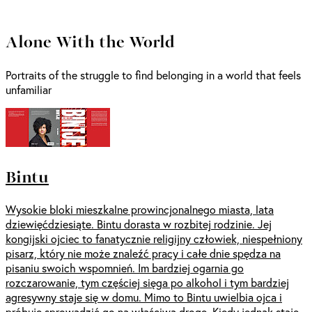
Alone With the World
Portraits of the struggle to find belonging in a world that feels
unfamiliar
Bintu
Wysokie bloki mieszkalne prowincjonalnego miasta, lata
dziewięćdziesiąte. Bintu dorasta w rozbitej rodzinie. Jej
kongijski ojciec to fanatycznie religijny człowiek, niespełniony
pisarz, który nie może znaleźć pracy i całe dnie spędza na
pisaniu swoich wspomnień. Im bardziej ogarnia go
rozczarowanie, tym częściej sięga po alkohol i tym bardziej
agresywny staje się w domu. Mimo to Bintu uwielbia ojca i
próbuje sprowadzić go na właściwą drogę. Kiedy jednak staje