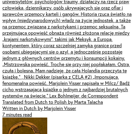
uniwersytetów, psychologów traumy, działaczy na rzecz praw
człowieka, dziennikarzy, osób ukrywających się oraz ofiar i
sprawców przemocy karteli i gangów. Historia rzuca światło na
wpływ (międzynarodowych) władz na życie jednostek, a także
na przemoc związaną z narkotykami i przemoc seksualną. Ta
przejmująca opowieść obnaża również złożoną relację między
„krajami narkotykowymi”, takimi jak Meksyk, a Europą,
kontynentem, który coraz szczelniej zamyka granice przed
osobami ubiegającymi się o azyl, a jednocześnie pozostaje
jednym z głównych centrów przemytu i konsumpcji kokainy.
„Mistrzowska powieść. Trochę się przy niej popłakałam. Ostra,
czuła i bolesna. Mam nadzieję, że cała Holandia przeczyta tę
książkę.” , Nikki Dekker (pisarka z CELA #2) „Imponująca,
fenomenalna powieść. Marjolein Visser napisała w Milcz/ Bądź
cicho wstrząsającą książkę o jednym z najbardziej brutalnych
systemów na świecie.” Lex Bohlmeijer, de Correspondent
Translated from Dutch to Polish by Marta Talacha
Written in Dutch by Marjolein Visser
7 minutes read