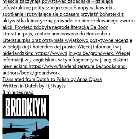
mieście zaczynają powstawać zapadliska – dzielące
infrastrukturę politycznego serca Europy na kawałki –
spotkanie i rozwijająca się z czasem przyjaźń bohaterki z
aktywistką klimatyczną prowadzi do nieoczekiwanego zwrotu
akcji. Powieść zdobyła nagrodę literacką De Boon
Literatuurprijs, została nominowana do Boekenbon
Literatuurpijs oraz otrzymała wyjątkowo pozytywne recenzje
w belgijskiej i holenderskiej prasie. Więcej informacji w j.
niderlandzkim: https://www.tijlnuyts.be/grondwerk. Więcej
informacji w j. angielskim, w tym fragmenty w j. angielskim i
niemieckim: https://www.flandersliterature.be/books-and-
authors/book/groundwork
Translated from Dutch to Polish by Anna Opara
Written in Dutch by Tijl Nuyts
8 minutes read