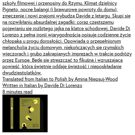
szkoły filmowej i przenosiny do Rzymu. Klimat dzielnicy
Pigneto, nocne balangi (i brawurowe powroty do domu),
zmęczenie i nowi znajomi wybudzą Davide z letargu. Skupi się
na rozwikłaniu absurdalnej zagadki: coraz częstszemu
pojawianiu się rozbitego jajka na klatce schodowej. Davide Di
Lorenzo z pełną ironii wiarygodnością opisuje codzienne życie
chłopaka u progu dorosłości. Opowiada o przepełnionym
melancholią życiu domowym, niekończących się rzymskich
wieczorach i grubo zakrapianych imprezach w trakcie podróży
przez Europę. Będę się streszczać to fikuśna i wzruszająca
powieść, która świetnie oddaje świeżość i nieposkładanie
dwudziestolatków.
Translated from Italian to Polish by Amina Niepsuj-Wood
Written in Italian by Davide Di Lorenzo
8 minutes read