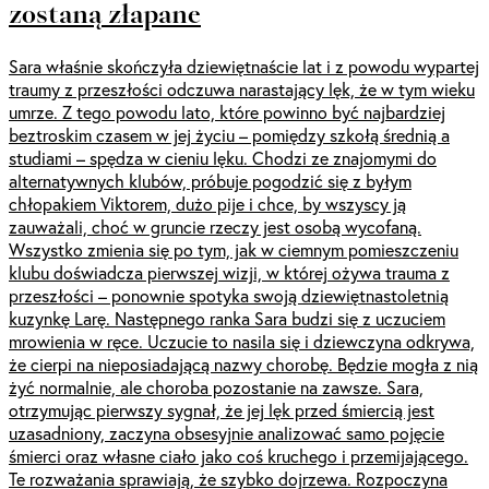
zostaną złapane
Sara właśnie skończyła dziewiętnaście lat i z powodu wypartej
traumy z przeszłości odczuwa narastający lęk, że w tym wieku
umrze. Z tego powodu lato, które powinno być najbardziej
beztroskim czasem w jej życiu – pomiędzy szkołą średnią a
studiami – spędza w cieniu lęku. Chodzi ze znajomymi do
alternatywnych klubów, próbuje pogodzić się z byłym
chłopakiem Viktorem, dużo pije i chce, by wszyscy ją
zauważali, choć w gruncie rzeczy jest osobą wycofaną.
Wszystko zmienia się po tym, jak w ciemnym pomieszczeniu
klubu doświadcza pierwszej wizji, w której ożywa trauma z
przeszłości – ponownie spotyka swoją dziewiętnastoletnią
kuzynkę Larę. Następnego ranka Sara budzi się z uczuciem
mrowienia w ręce. Uczucie to nasila się i dziewczyna odkrywa,
że cierpi na nieposiadającą nazwy chorobę. Będzie mogła z nią
żyć normalnie, ale choroba pozostanie na zawsze. Sara,
otrzymując pierwszy sygnał, że jej lęk przed śmiercią jest
uzasadniony, zaczyna obsesyjnie analizować samo pojęcie
śmierci oraz własne ciało jako coś kruchego i przemijającego.
Te rozważania sprawiają, że szybko dojrzewa. Rozpoczyna