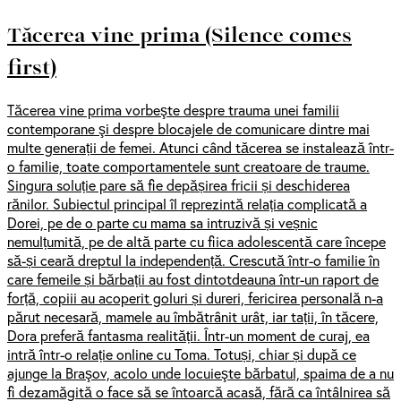
Tăcerea vine prima (Silence comes
first)
Tăcerea vine prima vorbeşte despre trauma unei familii
contemporane şi despre blocajele de comunicare dintre mai
multe generații de femei. Atunci când tăcerea se instalează într-
o familie, toate comportamentele sunt creatoare de traume.
Singura soluție pare să fie depășirea fricii și deschiderea
rănilor. Subiectul principal îl reprezintă relația complicată a
Dorei, pe de o parte cu mama sa intruzivă și veșnic
nemulțumită, pe de altă parte cu fiica adolescentă care începe
să-și ceară dreptul la independență. Crescută într-o familie în
care femeile și bărbații au fost dintotdeauna într-un raport de
forță, copiii au acoperit goluri și dureri, fericirea personală n-a
părut necesară, mamele au îmbătrânit urât, iar tații, în tăcere,
Dora preferă fantasma realității. Într-un moment de curaj, ea
intră într-o relație online cu Toma. Totuși, chiar și după ce
ajunge la Braşov, acolo unde locuieşte bărbatul, spaima de a nu
fi dezamăgită o face să se întoarcă acasă, fără ca întâlnirea să