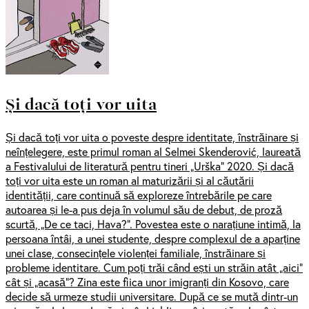
Și dacă toți vor uita
Și dacă toți vor uita o poveste despre identitate, înstrăinare și
neînțelegere, este primul roman al Selmei Skenderović, laureată
a Festivalului de literatură pentru tineri „Urška” 2020. Și dacă
toți vor uita este un roman al maturizării și al căutării
identității, care continuă să exploreze întrebările pe care
autoarea și le-a pus deja în volumul său de debut, de proză
scurtă, „De ce taci, Hava?”. Povestea este o narațiune intimă, la
persoana întâi, a unei studente, despre complexul de a aparține
unei clase, consecințele violenței familiale, înstrăinare și
probleme identitare. Cum poți trăi când ești un străin atât „aici”
cât și „acasă”? Zina este fiica unor imigranți din Kosovo, care
decide să urmeze studii universitare. După ce se mută dintr-un