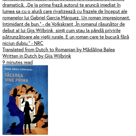
dramatică. „De la prima frază autorul te aruncă imediat în
lumea sa cu o alură care rivalizează cu frazele de început ale
romanelor lui Gabriel Garcia Márquez. Un roman impresionant.
Intimidant de bun.” - de Volkskrant „În romanul răsunător de
debut al lui Gijs Wilbrink, simți cum stau la pândă privirile
pătrunzătoare ale vieții rurale. E un roman care te bucură fără
niciun dubiu.” - NRC
Translated from Dutch to Romanian by Mădălina Balea
Written in Dutch by Gijs Wilbrink
9 minutes read