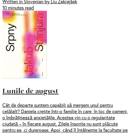
Written in Slovenian by Liu Zakrajšek
10 minutes read
Lunile de august
Cât de departe suntem capabili să mergem unul pentru
celălalt? Daniela crește într-o familie în care, în loc de oameni,
o îmbrățișează anxietățile. Acestea vin cu o regularitate
ciudată – în fiecare august. Zilele însorite nu sunt plăcute
pentru ea, ci dureroase. Apoi, când îl întâlnește la facultate pe