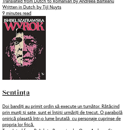
Translated from Dutch to Romanian by Andreea Bălteanu
Written in Dutch by Tijl Nuyts
9 minutes read
Sentința
Doi bandiți au primit ordin să execute un turnător. Rătăcind
prin munți și sate, sunt ei înșiși urmăriți de trecut. O parabolă
onirică plasată într-o lume brutală, cu personaje cuprinse de
propria lor frică.