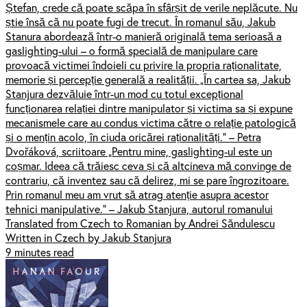
Ștefan, crede că poate scăpa în sfârșit de verile neplăcute. Nu
știe însă că nu poate fugi de trecut. În romanul său, Jakub
Stanura abordează într-o manieră originală tema serioasă a
gaslighting-ului – o formă specială de manipulare care
provoacă victimei îndoieli cu privire la propria raționalitate,
memorie și percepție generală a realității. „În cartea sa, Jakub
Stanjura dezvăluie într-un mod cu totul excepțional
funcționarea relației dintre manipulator și victima sa și expune
mecanismele care au condus victima către o relație patologică
și o mențin acolo, în ciuda oricărei raționalități.” – Petra
Dvořáková, scriitoare „Pentru mine, gaslighting-ul este un
coșmar. Ideea că trăiesc ceva și că altcineva mă convinge de
contrariu, că inventez sau că delirez, mi se pare îngrozitoare.
Prin romanul meu am vrut să atrag atenție asupra acestor
tehnici manipulative.” – Jakub Stanjura, autorul romanului
Translated from Czech to Romanian by Andrei Săndulescu
Written in Czech by Jakub Stanjura
9 minutes read