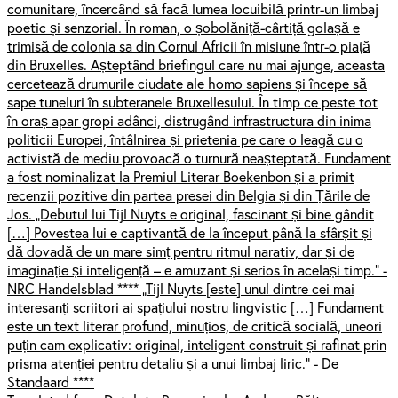
comunitare, încercând să facă lumea locuibilă printr-un limbaj
poetic și senzorial. În roman, o șobolăniță-cârtiță golașă e
trimisă de colonia sa din Cornul Africii în misiune într-o piață
din Bruxelles. Așteptând briefingul care nu mai ajunge, aceasta
cercetează drumurile ciudate ale homo sapiens și începe să
sape tuneluri în subteranele Bruxellesului. În timp ce peste tot
în oraș apar gropi adânci, distrugând infrastructura din inima
politicii Europei, întâlnirea și prietenia pe care o leagă cu o
activistă de mediu provoacă o turnură neașteptată. Fundament
a fost nominalizat la Premiul Literar Boekenbon și a primit
recenzii pozitive din partea presei din Belgia și din Țările de
Jos. „Debutul lui Tijl Nuyts e original, fascinant și bine gândit
[…] Povestea lui e captivantă de la început până la sfârșit și
dă dovadă de un mare simț pentru ritmul narativ, dar și de
imaginație și inteligență – e amuzant și serios în același timp.” -
NRC Handelsblad **** „Tijl Nuyts [este] unul dintre cei mai
interesanți scriitori ai spațiului nostru lingvistic […] Fundament
este un text literar profund, minuțios, de critică socială, uneori
puțin cam explicativ: original, inteligent construit și rafinat prin
prisma atenției pentru detaliu și a unui limbaj liric.” - De
Standaard ****