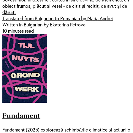
obiect frumos, plăcut și vesel - de citit și recitit, de avut și de
dăruit.
Translated from Bulgarian to Romanian by Maria Andrei
Written in Bulgarian by Ekaterina Petrova
10 minutes read
Fundament
Fundament (2025) explorează schimbările climatice și acțiunile