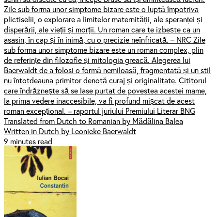
Zile sub forma unor simptome bizare este o luptă împotriva
plictiselii, o explorare a limitelor maternității, ale speranței și
disperării, ale vieții și morții. Un roman care te izbește ca un
asasin, în cap și în inimă, cu o precizie neînfricată. – NRC Zile
sub forma unor simptome bizare este un roman complex, plin
de referințe din filozofie și mitologia greacă. Alegerea lui
Baerwaldt de a folosi o formă nemiloasă, fragmentată și un stil
nu întotdeauna primitor denotă curaj și originalitate. Cititorul
care îndrăznește să se lase purtat de povestea acestei mame,
la prima vedere inaccesibile, va fi profund mișcat de acest
roman excepțional. – raportul juriului Premiului Literar BNG
Translated from Dutch to Romanian by Mădălina Balea
Written in Dutch by Leonieke Baerwaldt
9 minutes read