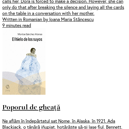
calls her, Dora is forced to make a decision. However, she can
only do that after breaking the silence and laying all the cards
on the table in a conversation with her mother.
Written in Romanian by Ioana Maria Stăncescu
9 minutes read
Poporul de gheață
Ne aflăm în îndepărtatul sat Nome, în Alaska, în 1921. Ada
Blackjack, o tânără iñupiat, hotărăște să-și lase fiul, Bennett,