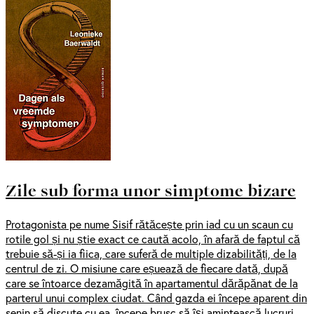
Zile sub forma unor simptome bizare
Protagonista pe nume Sisif rătăcește prin iad cu un scaun cu
rotile gol și nu știe exact ce caută acolo, în afară de faptul că
trebuie să-și ia fiica, care suferă de multiple dizabilități, de la
centrul de zi. O misiune care eșuează de fiecare dată, după
care se întoarce dezamăgită în apartamentul dărăpănat de la
parterul unui complex ciudat. Când gazda ei începe aparent din
senin să discute cu ea, începe brusc să își amintească lucruri.