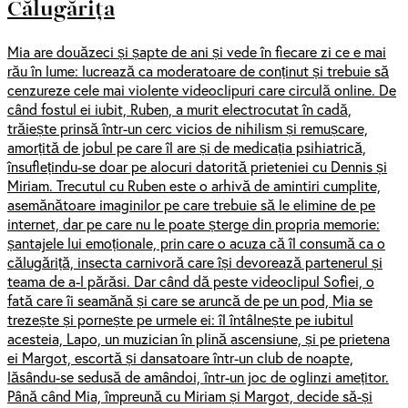
Călugărița
Mia are douăzeci și șapte de ani și vede în fiecare zi ce e mai
rău în lume: lucrează ca moderatoare de conținut și trebuie să
cenzureze cele mai violente videoclipuri care circulă online. De
când fostul ei iubit, Ruben, a murit electrocutat în cadă,
trăiește prinsă într-un cerc vicios de nihilism și remușcare,
amorțită de jobul pe care îl are și de medicația psihiatrică,
însuflețindu-se doar pe alocuri datorită prieteniei cu Dennis și
Miriam. Trecutul cu Ruben este o arhivă de amintiri cumplite,
asemănătoare imaginilor pe care trebuie să le elimine de pe
internet, dar pe care nu le poate șterge din propria memorie:
șantajele lui emoționale, prin care o acuza că îl consumă ca o
călugăriță, insecta carnivoră care își devorează partenerul și
teama de a-l părăsi. Dar când dă peste videoclipul Sofiei, o
fată care îi seamănă și care se aruncă de pe un pod, Mia se
trezește și pornește pe urmele ei: îl întâlnește pe iubitul
acesteia, Lapo, un muzician în plină ascensiune, și pe prietena
ei Margot, escortă și dansatoare într-un club de noapte,
lăsându-se sedusă de amândoi, într-un joc de oglinzi amețitor.
Până când Mia, împreună cu Miriam și Margot, decide să-și