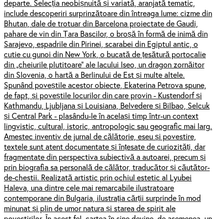
departe. Selecția neobișnuită și variată, aranjată tematic,
include descoperiri surprinzătoare din întreaga lume: cizme din
Bhutan, dale de trotuar din Barcelona proiectate de Gaudi,
pahare de vin din Țara Bascilor, o broșă în formă de inimă din
Sarajevo, espadrile din Pirinei, scarabei din Egiptul antic, o
cutie cu gunoi din New York, o bucată de țesătură portocalie
din „cheiurile plutitoare” ale lacului Iseo, un dragon zornăitor
din Slovenia, o hartă a Berlinului de Est și multe altele.
Spunând poveștile acestor obiecte, Ekaterina Petrova spune,
de fapt, și poveștile locurilor din care provin - Kustendorf și
Kathmandu, Ljubljana și Louisiana, Belvedere și Bilbao, Selcuk
și Central Park - plasându-le în același timp într-un context
lingvistic, cultural, istoric, antropologic sau geografic mai larg.
Amestec inventiv de jurnal de călătorie, eseu și povestire,
textele sunt atent documentate și înțesate de curiozități, dar
fragmentate din perspectiva subiectivă a autoarei, precum și
prin biografia sa personală de călător, traducător și căutător-
de-chestii. Realizată artistic prin ochiul estetic al Lyubei
Haleva, una dintre cele mai remarcabile ilustratoare
contemporane din Bulgaria, ilustrația cărții surprinde în mod
minunat și plin de umor natura și starea de spirit ale
povestirilor. În acest fel, cartea în sine devine, de asemenea, un