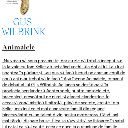
Animalele
„Nu vreau să spun prea multe, dar eu zic că totul a început s-o
ia la vale cu Tom Keller atunci când unchii ăia doi ai lui l-au luat
noaptea în pădure și l-au pus să facă lucruri pe care un copil de
nouă ani n-ar trebui să le facă.” Așa începe Animalele, romanul
de debut al lui Gijs Wilbrink. Acțiunea se desfășoară în
provincia neerlandeză Achterhoek, printre motociclete,
braconieri, crescătorii de nurci și afaceri clandestine. În
această zonă mistică limitrofă, plină de secrete, crește Tom
Keller, mezinul celei mai cunoscute familii din regiune,
binecuvântat cu un talent divin pentru motocross. Când, ani
mai târziu, dispare brusc, fiica sa răzvrătită se întoarce în satul
lui natal ca să-l caute, ceea ce duce la o reuniune de familie