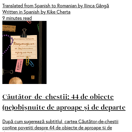
Translated from Spanish to Romanian by Ilinca Gângă
Written in Spanish by Kike Cherta
9 minutes read
Căutător-de-chestii: 44 de obiecte
(ne)obișnuite de aproape și de departe
După cum sugerează subtitlul, cartea Căutător-de-chestii
conține povești despre 44 de obiecte de aproape și de