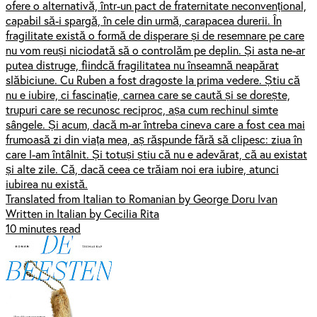
ofere o alternativă, într-un pact de fraternitate neconvențional,
capabil să-i spargă, în cele din urmă, carapacea durerii. În
fragilitate există o formă de disperare și de resemnare pe care
nu vom reuși niciodată să o controlăm pe deplin. Și asta ne-ar
putea distruge, fiindcă fragilitatea nu înseamnă neapărat
slăbiciune. Cu Ruben a fost dragoste la prima vedere. Știu că
nu e iubire, ci fascinație, carnea care se caută și se dorește,
trupuri care se recunosc reciproc, așa cum rechinul simte
sângele. Și acum, dacă m-ar întreba cineva care a fost cea mai
frumoasă zi din viața mea, aș răspunde fără să clipesc: ziua în
care l-am întâlnit. Și totuși știu că nu e adevărat, că au existat
și alte zile. Că, dacă ceea ce trăiam noi era iubire, atunci
iubirea nu există.
Translated from Italian to Romanian by George Doru Ivan
Written in Italian by Cecilia Rita
10 minutes read