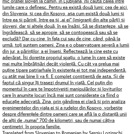
mic orășel sloven la cămin, în Ljubljana, își caută calea între
lumile care o definesc. Pentru ea există două lumi: cea de aici,
din Slovenia, și cea din Kosovo, așa cum există două lumi și
între ea și părinți, între ea și „ai ei” (imigranți din alte părți) și
sloveni, dar și altele două, în ea însăși. Să se distanțeze, să se
îngrădească, să se apropie, să se contopească sau să se
excludă? Dar cu cine, în fața cui sau de cine, când, până la
urmă, toți suntem oameni. Zina e o observatoare severă a lumii
din jur, a părinților, a ei înseși. Reflectează la cine este cu
adevărat. Își dorește propriul spațiu, o lume în care să existe
mai multe îmbrățișări decât violență. Cu cât va prelua mai
puține tipare patriarhale în existența ei tot mai independentă,
cu atât mai bine îi va fi. E complet conștientă de asta. Și de
faptul că singur îți trasezi drumul în viață. Cel puțin din
momentul în care te împotrivești manipulărilor și loviturilor
care în anumite locuri încă mai sunt considerate ca fiind o
educație adecvată. Zina, prin gândirea ei clară și prin analiza
evenimentelor din viața ei și a rudelor din Kosovo, vorbește
despre diferențele dintre oameni care se află la o distanță unii
de alții de „numai” 700 de kilometri, sau de numai câțiva
centimetri, în propria familie.
Translated from Slovenian to Romanian by Sergiu Lozinschi