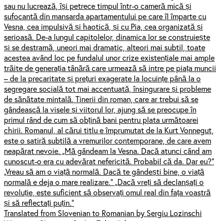
sau nu lucrează, își petrece timpul într-o cameră mică și
sufocantă din mansarda apartamentului pe care îl împarte cu
Vesna, cea impulsivă și haotică, și cu Pia, cea organizată și
serioasă. De-a lungul capitolelor, dinamica lor se construiește
și se destramă, uneori mai dramatic, alteori mai subtil, toate
acestea având loc pe fundalul unor crize existențiale mai ample
trăite de generația tânără care urmează să intre pe piața muncii
– de la precaritate și prețuri exagerate la locuințe până la o
segregare socială tot mai accentuată, însingurare și probleme
de sănătate mintală. Tinerii din roman, care ar trebui să se
gândească la visele și viitorul lor, ajung să se preocupe în
primul rând de cum să obțină bani pentru plata următoarei
chirii. Romanul, al cărui titlu e împrumutat de la Kurt Vonnegut,
este o satiră subtilă a vremurilor contemporane, de care avem
neapărat nevoie. „Mă gândeam la Vesna. Dacă atunci când am
cunoscut-o era cu adevărat nefericită. Probabil că da. Dar eu?”
„Vreau să am o viață normală. Dacă te gândești bine, o viață
normală e deja o mare realizare.” „Dacă vreți să declanșați o
revoluție, este suficient să observați omul real din fața voastră
și să reflectați puțin.”
Translated from Slovenian to Romanian by Sergiu Lozinschi