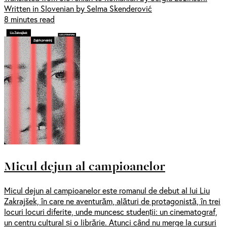
Written in Slovenian by Selma Skenderović
8 minutes read
Micul dejun al campioanelor
Micul dejun al campioanelor este romanul de debut al lui Liu
Zakrajšek, în care ne aventurăm, alături de protagonistă, în trei
locuri locuri diferite, unde muncesc studenții: un cinematograf,
un centru cultural și o librărie. Atunci când nu merge la cursuri