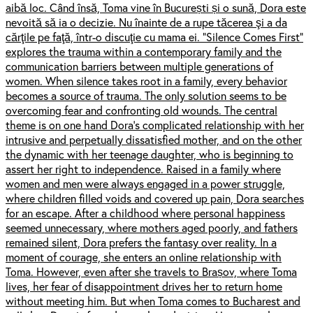
aibă loc. Când însă, Toma vine în București și o sună, Dora este
nevoită să ia o decizie. Nu înainte de a rupe tăcerea şi a da
cărţile pe faţă, într-o discuţie cu mama ei. “Silence Comes First"
explores the trauma within a contemporary family and the
communication barriers between multiple generations of
women. When silence takes root in a family, every behavior
becomes a source of trauma. The only solution seems to be
overcoming fear and confronting old wounds. The central
theme is on one hand Dora's complicated relationship with her
intrusive and perpetually dissatisfied mother, and on the other
the dynamic with her teenage daughter, who is beginning to
assert her right to independence. Raised in a family where
women and men were always engaged in a power struggle,
where children filled voids and covered up pain, Dora searches
for an escape. After a childhood where personal happiness
seemed unnecessary, where mothers aged poorly, and fathers
remained silent, Dora prefers the fantasy over reality. In a
moment of courage, she enters an online relationship with
Toma. However, even after she travels to Brașov, where Toma
lives, her fear of disappointment drives her to return home
without meeting him. But when Toma comes to Bucharest and