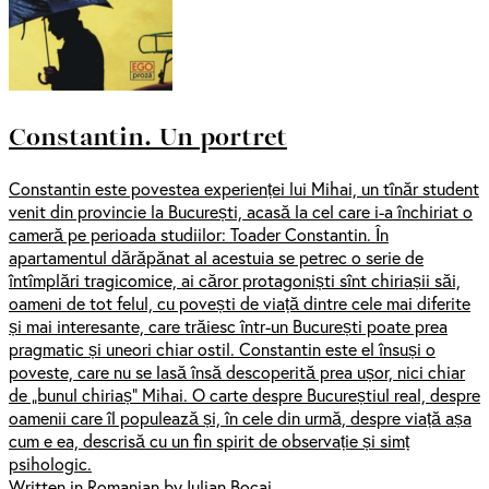
Constantin. Un portret
Constantin este povestea experienței lui Mihai, un tînăr student
venit din provincie la București, acasă la cel care i-a închiriat o
cameră pe perioada studiilor: Toader Constantin. În
apartamentul dărăpănat al acestuia se petrec o serie de
întîmplări tragicomice, ai căror protagoniști sînt chiriașii săi,
oameni de tot felul, cu povești de viață dintre cele mai diferite
și mai interesante, care trăiesc într-un București poate prea
pragmatic și uneori chiar ostil. Constantin este el însuși o
poveste, care nu se lasă însă descoperită prea ușor, nici chiar
de „bunul chiriaș” Mihai. O carte despre Bucureștiul real, despre
oamenii care îl populează și, în cele din urmă, despre viață așa
cum e ea, descrisă cu un fin spirit de observație și simț
psihologic.
Written in Romanian by Iulian Bocai