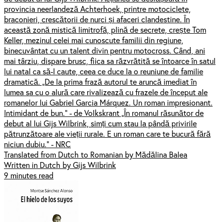
provincia neerlandeză Achterhoek, printre motociclete,
braconieri, crescătorii de nurci și afaceri clandestine. În
această zonă mistică limitrofă, plină de secrete, crește Tom
Keller, mezinul celei mai cunoscute familii din regiune,
binecuvântat cu un talent divin pentru motocross. Când, ani
mai târziu, dispare brusc, fiica sa răzvrătită se întoarce în satul
lui natal ca să-l caute, ceea ce duce la o reuniune de familie
dramatică. „De la prima frază autorul te aruncă imediat în
lumea sa cu o alură care rivalizează cu frazele de început ale
romanelor lui Gabriel Garcia Márquez. Un roman impresionant.
Intimidant de bun.” - de Volkskrant „În romanul răsunător de
debut al lui Gijs Wilbrink, simți cum stau la pândă privirile
pătrunzătoare ale vieții rurale. E un roman care te bucură fără
niciun dubiu.” - NRC
Translated from Dutch to Romanian by Mădălina Balea
Written in Dutch by Gijs Wilbrink
9 minutes read