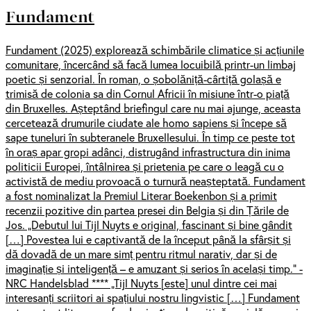
Fundament
Fundament (2025) explorează schimbările climatice și acțiunile
comunitare, încercând să facă lumea locuibilă printr-un limbaj
poetic și senzorial. În roman, o șobolăniță-cârtiță golașă e
trimisă de colonia sa din Cornul Africii în misiune într-o piață
din Bruxelles. Așteptând briefingul care nu mai ajunge, aceasta
cercetează drumurile ciudate ale homo sapiens și începe să
sape tuneluri în subteranele Bruxellesului. În timp ce peste tot
în oraș apar gropi adânci, distrugând infrastructura din inima
politicii Europei, întâlnirea și prietenia pe care o leagă cu o
activistă de mediu provoacă o turnură neașteptată. Fundament
a fost nominalizat la Premiul Literar Boekenbon și a primit
recenzii pozitive din partea presei din Belgia și din Țările de
Jos. „Debutul lui Tijl Nuyts e original, fascinant și bine gândit
[…] Povestea lui e captivantă de la început până la sfârșit și
dă dovadă de un mare simț pentru ritmul narativ, dar și de
imaginație și inteligență – e amuzant și serios în același timp.” -
NRC Handelsblad **** „Tijl Nuyts [este] unul dintre cei mai
interesanți scriitori ai spațiului nostru lingvistic […] Fundament