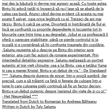
mai des la băutură și devine mai agresiv acasă. Cu toate astea,
Bintu își adoră tatăl și încearcă să nu-l lase să se abată de la
calea cea bună. Atunci când devine evident că acesta nu mai
poate fi salvat, rupe orice legătură cu el. Treizeci de ani mai
târziu, Bintu îi calcă pe urme. Divorțată și înstrăinată de fiul ei,
încă se confruntă cu propriile dependențe și locuiește tot în
blocurile care între timp s-au degradat. Jobul ei ca profesoară îi
oferă o oarecare stabilitate, până ce pierde controlul și la
școală și e constrânsă să își confrunte traumele din copilărie.
„Salumu reușește să o descrie pe Bintu din interior spre
exterior, așa cum fac autorii de romane experimentați. Prin
intermediul detaliilor expresive, Salumu realizează un portret
autentic al trei vieți chinuite: cea a lui Bintu, cea a tatălui Yuma
și cea a mamei Kristel. Bintu e un debut de vis.” - De Standaard
**** „Salumu descrie dureros de sincer, într-o proză sumbră, dar
precisă, cum e să trăiești ca fată și femeie de culoare într-o
lume în care culoarea pielii continuă să fie un factor decisiv.
Bintu e un debut puternic despre ‘rasismul din viața de zi cu zi’.”
- Het Nieuwsblad ****
Translated from Dutch to Romanian by Andreea Bălteanu
Written in Dutch by Tuly Salumu