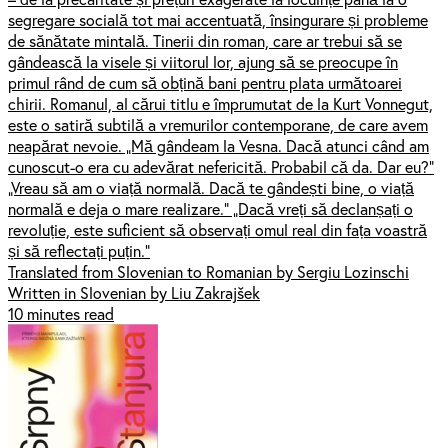
segregare socială tot mai accentuată, însingurare și probleme
de sănătate mintală. Tinerii din roman, care ar trebui să se
gândească la visele și viitorul lor, ajung să se preocupe în
primul rând de cum să obțină bani pentru plata următoarei
chirii. Romanul, al cărui titlu e împrumutat de la Kurt Vonnegut,
este o satiră subtilă a vremurilor contemporane, de care avem
neapărat nevoie. „Mă gândeam la Vesna. Dacă atunci când am
cunoscut-o era cu adevărat nefericită. Probabil că da. Dar eu?”
„Vreau să am o viață normală. Dacă te gândești bine, o viață
normală e deja o mare realizare.” „Dacă vreți să declanșați o
revoluție, este suficient să observați omul real din fața voastră
și să reflectați puțin.”
Translated from Slovenian to Romanian by Sergiu Lozinschi
Written in Slovenian by Liu Zakrajšek
10 minutes read