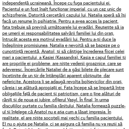
independență ucraineană. Începe cu fuga pacientului ei.
Pacientul e un fost înalt funcționar imperial, cu un caz unic de
schizofrenie. Datorită cercetării cazului lui, Natalia speră să își
facă un renume în psihiatrie. Pentru a avea acces la pacient,
fata trebuie să prevină următoarele lui evadări. Reușește să ia
pe umerii ei responsabilitatea salvării familiei lui din oraș,
întrucât acesta era motivul evadării lui. Pentru a-și duce la
îndeplinire promisiunea, Natalia e nevoită să se bazeze pe o
cunoștință recentă, Anatol, și să câștige încrederea fiicei celei
mari a pacientului, a Kasiei (Kassandra). Kasia e capul familiei și
are propriile ei probleme, are niște vedenii groaznice, care se
adeveresc. Încercările Nataliei de a găsi bilete de plecare sunt
încetinite de un șir de întâmplări aparent obișnuite, dar
nefericite. Acestora li se adaugă revolta bolșevicilor din oraș,
căreia i se alătură apropiații ei. Fata începe să se împartă între
obligațiile față de pacient și patriotism, care o ține alături de
răniți și de noua ei iubire, ofițerul Vasyl. În final, în urma
discuțiilor purtate cu familia rănitului, Natalia formează puzzle-
ul și înțelege că Anatol nu e așa cum a lăsat impresia. În
realitate, el are niște socoteli mai vechi cu familia pacientului.
El nu o ajuta pe Natalia, ci se asigura că familia nu va reuși să