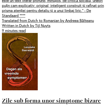
este un text literar profund, minuțios, de critică socială, uneori
puțin cam explicativ: original, inteligent construit și rafinat prin
prisma atenției pentru detaliu și a unui limbaj liric.” - De
Standaard ****
Translated from Dutch to Romanian by Andreea Bălteanu
Written in Dutch by Tijl Nuyts
9 minutes read
Zile sub forma unor simptome bizare