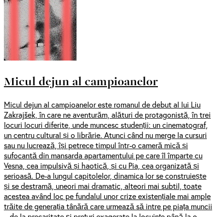
Micul dejun al campioanelor
Micul dejun al campioanelor este romanul de debut al lui Liu
Zakrajšek, în care ne aventurăm, alături de protagonistă, în trei
locuri locuri diferite, unde muncesc studenții: un cinematograf,
un centru cultural și o librărie. Atunci când nu merge la cursuri
sau nu lucrează, își petrece timpul într-o cameră mică și
sufocantă din mansarda apartamentului pe care îl împarte cu
Vesna, cea impulsivă și haotică, și cu Pia, cea organizată și
serioasă. De-a lungul capitolelor, dinamica lor se construiește
și se destramă, uneori mai dramatic, alteori mai subtil, toate
acestea având loc pe fundalul unor crize existențiale mai ample
trăite de generația tânără care urmează să intre pe piața muncii
– de la precaritate și prețuri exagerate la locuințe până la o