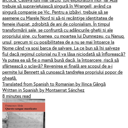
trebuie să supraviețuiască singură în Wrangell, având ca
singură companie pe Vic. Pentru a izbăvi, trebuie să se
asemene cu Marele Nord și să-și recâștige identitatea de
femeie iñupiat, zdrobită de ani de colonialism. În timpul
transformării sale, se confruntă cu adâncurile gheții și ale
propriului sine, cu foamea, cu moartea lui Dumnezeu, cu Nanuq,
ursul, precum și cu posibilitatea de a nu se mai întoarce la
Nome când va sosi barca de salvare. La ce bun să își salveze
fiul dacă regimul colonial nu îl va lăsa niciodată să înflorească?
Va putea ea să fie o mamă bună dacă, la întoarcere, riscă să
sfârșească o sclavă? Revenirea ei finală are scopul de a-i
permite lui Bennett să cunoască tandrețea propriului popor de
gheață.
Translated from Spanish to Romanian by Ilinca Gângă
Written in Spanish by Montserrat Sánchez
8 minutes read