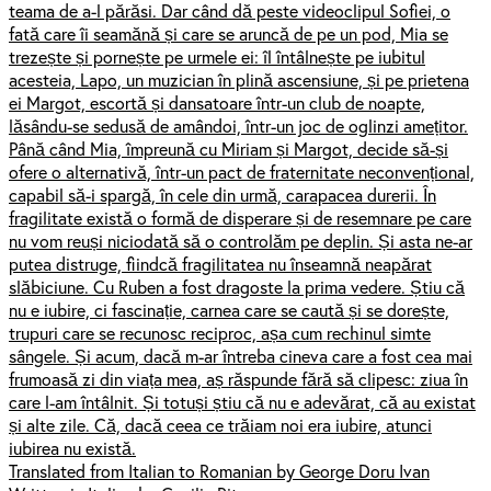
teama de a-l părăsi. Dar când dă peste videoclipul Sofiei, o
fată care îi seamănă și care se aruncă de pe un pod, Mia se
trezește și pornește pe urmele ei: îl întâlnește pe iubitul
acesteia, Lapo, un muzician în plină ascensiune, și pe prietena
ei Margot, escortă și dansatoare într-un club de noapte,
lăsându-se sedusă de amândoi, într-un joc de oglinzi amețitor.
Până când Mia, împreună cu Miriam și Margot, decide să-și
ofere o alternativă, într-un pact de fraternitate neconvențional,
capabil să-i spargă, în cele din urmă, carapacea durerii. În
fragilitate există o formă de disperare și de resemnare pe care
nu vom reuși niciodată să o controlăm pe deplin. Și asta ne-ar
putea distruge, fiindcă fragilitatea nu înseamnă neapărat
slăbiciune. Cu Ruben a fost dragoste la prima vedere. Știu că
nu e iubire, ci fascinație, carnea care se caută și se dorește,
trupuri care se recunosc reciproc, așa cum rechinul simte
sângele. Și acum, dacă m-ar întreba cineva care a fost cea mai
frumoasă zi din viața mea, aș răspunde fără să clipesc: ziua în
care l-am întâlnit. Și totuși știu că nu e adevărat, că au existat
și alte zile. Că, dacă ceea ce trăiam noi era iubire, atunci
iubirea nu există.
Translated from Italian to Romanian by George Doru Ivan