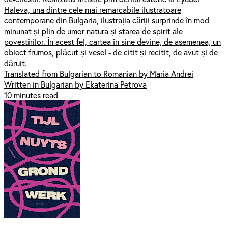
Haleva, una dintre cele mai remarcabile ilustratoare
contemporane din Bulgaria, ilustrația cărții surprinde în mod
minunat și plin de umor natura și starea de spirit ale
povestirilor. În acest fel, cartea în sine devine, de asemenea, un
obiect frumos, plăcut și vesel - de citit și recitit, de avut și de
dăruit.
Translated from Bulgarian to Romanian by Maria Andrei
Written in Bulgarian by Ekaterina Petrova
10 minutes read