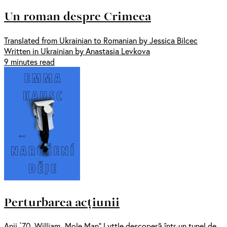
Un roman despre Crimeea
Translated from Ukrainian to Romanian by Jessica Bilcec
Written in Ukrainian by Anastasia Levkova
9 minutes read
Perturbarea acțiunii
Anii `70. William „Mole Man” Lyttle descoperă într-un tunel de