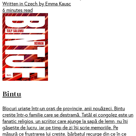
Written in Czech by Emma Kausc
6 minutes read
Bintu
Blocuri uriașe într-un oraș de provincie, anii nouăzeci. Bintu
crește într-o familie care se destramă. Tatăl ei congolez este un
fanatic religios, un scriitor care ajunge la sapă de lemn, nu își
găsește de lucru, iar pe timp de zi își scrie memoriile. Pe
măsură ce frustrarea lui crește, bărbatul recurge din ce în ce