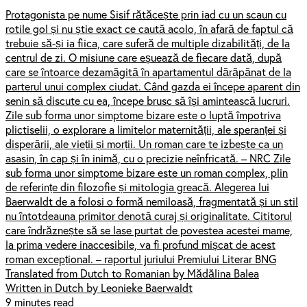
Protagonista pe nume Sisif rătăcește prin iad cu un scaun cu
rotile gol și nu știe exact ce caută acolo, în afară de faptul că
trebuie să-și ia fiica, care suferă de multiple dizabilități, de la
centrul de zi. O misiune care eșuează de fiecare dată, după
care se întoarce dezamăgită în apartamentul dărăpănat de la
parterul unui complex ciudat. Când gazda ei începe aparent din
senin să discute cu ea, începe brusc să își amintească lucruri.
Zile sub forma unor simptome bizare este o luptă împotriva
plictiselii, o explorare a limitelor maternității, ale speranței și
disperării, ale vieții și morții. Un roman care te izbește ca un
asasin, în cap și în inimă, cu o precizie neînfricată. – NRC Zile
sub forma unor simptome bizare este un roman complex, plin
de referințe din filozofie și mitologia greacă. Alegerea lui
Baerwaldt de a folosi o formă nemiloasă, fragmentată și un stil
nu întotdeauna primitor denotă curaj și originalitate. Cititorul
care îndrăznește să se lase purtat de povestea acestei mame,
la prima vedere inaccesibile, va fi profund mișcat de acest
roman excepțional. – raportul juriului Premiului Literar BNG
Translated from Dutch to Romanian by Mădălina Balea
Written in Dutch by Leonieke Baerwaldt
9 minutes read