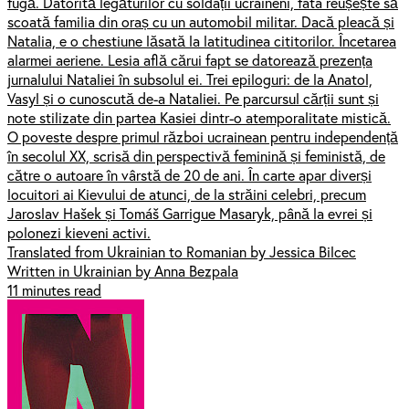
fugă. Datorită legăturilor cu soldații ucraineni, fata reușește să
scoată familia din oraș cu un automobil militar. Dacă pleacă și
Natalia, e o chestiune lăsată la latitudinea cititorilor. Încetarea
alarmei aeriene. Lesia află cărui fapt se datorează prezența
jurnalului Nataliei în subsolul ei. Trei epiloguri: de la Anatol,
Vasyl și o cunoscută de-a Nataliei. Pe parcursul cărții sunt și
note stilizate din partea Kasiei dintr-o atemporalitate mistică.
O poveste despre primul război ucrainean pentru independență
în secolul XX, scrisă din perspectivă feminină și feministă, de
către o autoare în vârstă de 20 de ani. În carte apar diverși
locuitori ai Kievului de atunci, de la străini celebri, precum
Jaroslav Hašek și Tomáš Garrigue Masaryk, până la evrei și
polonezi kieveni activi.
Translated from Ukrainian to Romanian by Jessica Bilcec
Written in Ukrainian by Anna Bezpala
11 minutes read