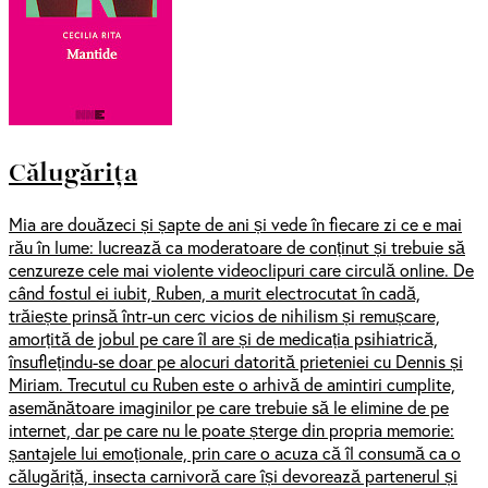
Călugărița
Mia are douăzeci și șapte de ani și vede în fiecare zi ce e mai
rău în lume: lucrează ca moderatoare de conținut și trebuie să
cenzureze cele mai violente videoclipuri care circulă online. De
când fostul ei iubit, Ruben, a murit electrocutat în cadă,
trăiește prinsă într-un cerc vicios de nihilism și remușcare,
amorțită de jobul pe care îl are și de medicația psihiatrică,
însuflețindu-se doar pe alocuri datorită prieteniei cu Dennis și
Miriam. Trecutul cu Ruben este o arhivă de amintiri cumplite,
asemănătoare imaginilor pe care trebuie să le elimine de pe
internet, dar pe care nu le poate șterge din propria memorie:
șantajele lui emoționale, prin care o acuza că îl consumă ca o
călugăriță, insecta carnivoră care își devorează partenerul și