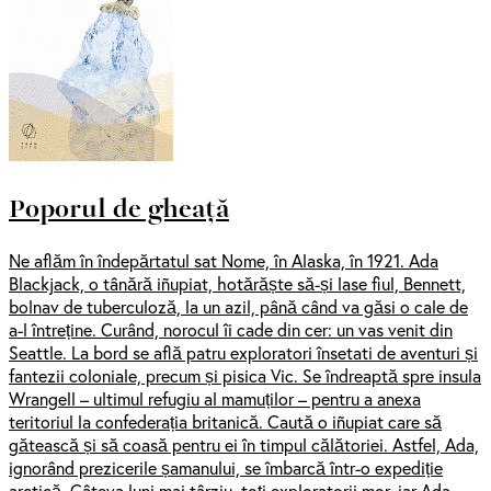
Poporul de gheață
Ne aflăm în îndepărtatul sat Nome, în Alaska, în 1921. Ada
Blackjack, o tânără iñupiat, hotărăște să-și lase fiul, Bennett,
bolnav de tuberculoză, la un azil, până când va găsi o cale de
a-l întreține. Curând, norocul îi cade din cer: un vas venit din
Seattle. La bord se află patru exploratori însetati de aventuri și
fantezii coloniale, precum și pisica Vic. Se îndreaptă spre insula
Wrangell – ultimul refugiu al mamuților – pentru a anexa
teritoriul la confederația britanică. Caută o iñupiat care să
gătească și să coasă pentru ei în timpul călătoriei. Astfel, Ada,
ignorând prezicerile șamanului, se îmbarcă într-o expediție
arctică. Câteva luni mai târziu, toți exploratorii mor, iar Ada