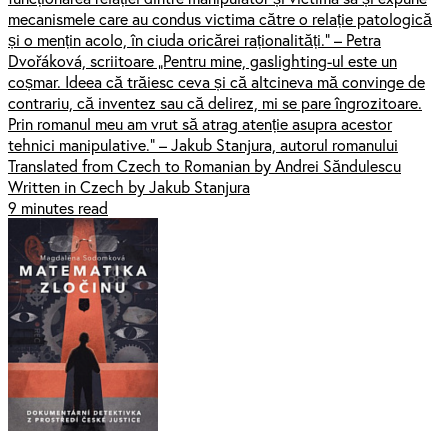
mecanismele care au condus victima către o relație patologică
și o mențin acolo, în ciuda oricărei raționalități.” – Petra
Dvořáková, scriitoare „Pentru mine, gaslighting-ul este un
coșmar. Ideea că trăiesc ceva și că altcineva mă convinge de
contrariu, că inventez sau că delirez, mi se pare îngrozitoare.
Prin romanul meu am vrut să atrag atenție asupra acestor
tehnici manipulative.” – Jakub Stanjura, autorul romanului
Translated from Czech to Romanian by Andrei Săndulescu
Written in Czech by Jakub Stanjura
9 minutes read