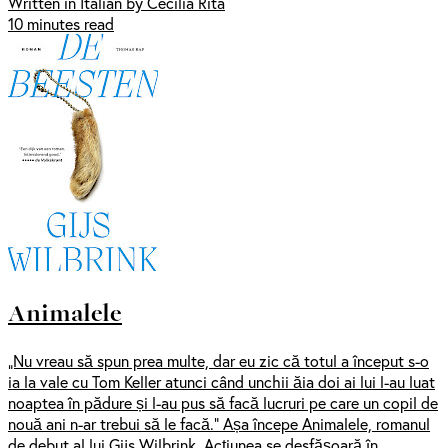
Written in Italian by Cecilia Rita
10 minutes read
Animalele
„Nu vreau să spun prea multe, dar eu zic că totul a început s-o
ia la vale cu Tom Keller atunci când unchii ăia doi ai lui l-au luat
noaptea în pădure și l-au pus să facă lucruri pe care un copil de
nouă ani n-ar trebui să le facă.” Așa începe Animalele, romanul
de debut al lui Gijs Wilbrink. Acțiunea se desfășoară în