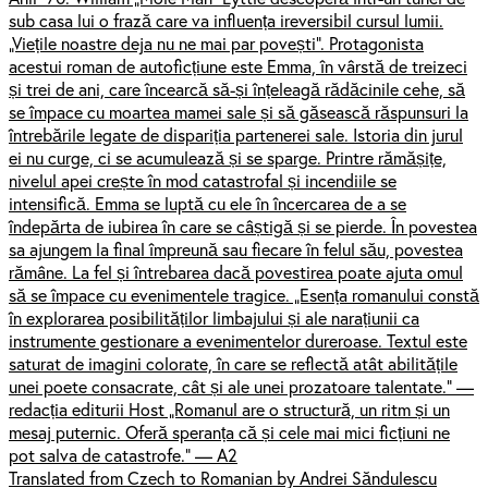
sub casa lui o frază care va influența ireversibil cursul lumii.
„Viețile noastre deja nu ne mai par povești”. Protagonista
acestui roman de autoficțiune este Emma, în vârstă de treizeci
și trei de ani, care încearcă să-și înțeleagă rădăcinile cehe, să
se împace cu moartea mamei sale și să găsească răspunsuri la
întrebările legate de dispariția partenerei sale. Istoria din jurul
ei nu curge, ci se acumulează și se sparge. Printre rămășițe,
nivelul apei crește în mod catastrofal și incendiile se
intensifică. Emma se luptă cu ele în încercarea de a se
îndepărta de iubirea în care se câștigă și se pierde. În povestea
sa ajungem la final împreună sau fiecare în felul său, povestea
rămâne. La fel și întrebarea dacă povestirea poate ajuta omul
să se împace cu evenimentele tragice. „Esența romanului constă
în explorarea posibilităților limbajului și ale narațiunii ca
instrumente gestionare a evenimentelor dureroase. Textul este
saturat de imagini colorate, în care se reflectă atât abilitățile
unei poete consacrate, cât și ale unei prozatoare talentate.” —
redacția editurii Host „Romanul are o structură, un ritm și un
mesaj puternic. Oferă speranța că și cele mai mici ficțiuni ne
pot salva de catastrofe.” — A2
Translated from Czech to Romanian by Andrei Săndulescu