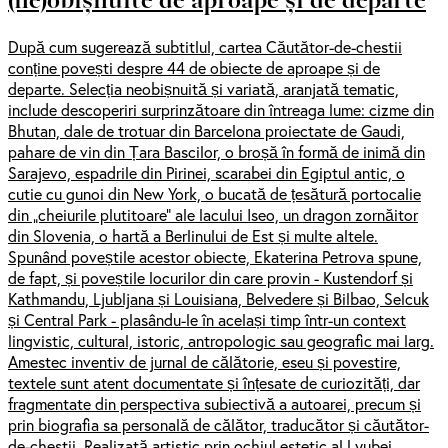
După cum sugerează subtitlul, cartea Căutător-de-chestii
conține povești despre 44 de obiecte de aproape și de
departe. Selecția neobișnuită și variată, aranjată tematic,
include descoperiri surprinzătoare din întreaga lume: cizme din
Bhutan, dale de trotuar din Barcelona proiectate de Gaudi,
pahare de vin din Țara Bascilor, o broșă în formă de inimă din
Sarajevo, espadrile din Pirinei, scarabei din Egiptul antic, o
cutie cu gunoi din New York, o bucată de țesătură portocalie
din „cheiurile plutitoare” ale lacului Iseo, un dragon zornăitor
din Slovenia, o hartă a Berlinului de Est și multe altele.
Spunând poveștile acestor obiecte, Ekaterina Petrova spune,
de fapt, și poveștile locurilor din care provin - Kustendorf și
Kathmandu, Ljubljana și Louisiana, Belvedere și Bilbao, Selcuk
și Central Park - plasându-le în același timp într-un context
lingvistic, cultural, istoric, antropologic sau geografic mai larg.
Amestec inventiv de jurnal de călătorie, eseu și povestire,
textele sunt atent documentate și înțesate de curiozități, dar
fragmentate din perspectiva subiectivă a autoarei, precum și
prin biografia sa personală de călător, traducător și căutător-
de-chestii. Realizată artistic prin ochiul estetic al Lyubei