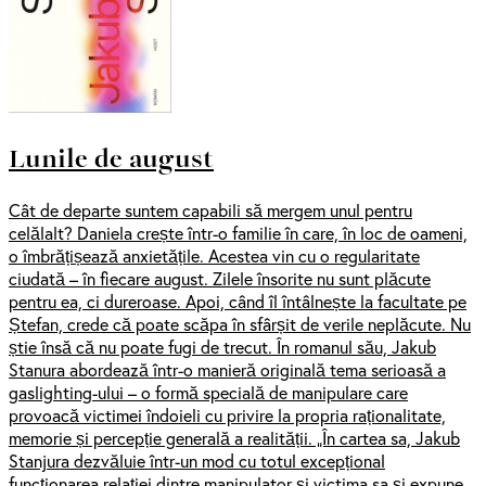
Lunile de august
Cât de departe suntem capabili să mergem unul pentru
celălalt? Daniela crește într-o familie în care, în loc de oameni,
o îmbrățișează anxietățile. Acestea vin cu o regularitate
ciudată – în fiecare august. Zilele însorite nu sunt plăcute
pentru ea, ci dureroase. Apoi, când îl întâlnește la facultate pe
Ștefan, crede că poate scăpa în sfârșit de verile neplăcute. Nu
știe însă că nu poate fugi de trecut. În romanul său, Jakub
Stanura abordează într-o manieră originală tema serioasă a
gaslighting-ului – o formă specială de manipulare care
provoacă victimei îndoieli cu privire la propria raționalitate,
memorie și percepție generală a realității. „În cartea sa, Jakub
Stanjura dezvăluie într-un mod cu totul excepțional
funcționarea relației dintre manipulator și victima sa și expune