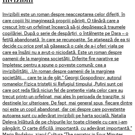
Invizibili este un roman despre neacceptarea celor diferiți, în
care copiii își imaginează propriii părinți. O tânără care a
crescut într-un orfelinat încearcă să-şi depășească traumele
copilăriei. După o serie de despărțiri, o întâlnește pe Dara – o
fetiță abandonată, în care se recunoaște. Se atașează de ea și
decide cu orice preț să găsească o cale de a-i oferi viața pe
care ea însăși nu a avut-o niciodată. Este un roman despre
oamenii de la marginea societății. Diferite fire narative se
împletesc pentru a spune o poveste comună: cea a
invizibilității. „Un roman despre oamenii de la marginea
societății..., care te ia de gât.” Georgi Gospodinov, autorul
romanelor Fizica tristeții și Refugiul timpului „Puțini sunt cei
care pot reda fără niciun fel de pretenție viața celor care au
trecut printr-un orfelinat, mai ales în perioada de tranziție, și
destinele lor ulterioare. De fapt, mai general spus, fiecare dintre
noi este un copil abandonat, dar cei despre care povestește
autoarea sunt cu adevărat invizibili pe harta socială. Natalia
Deleva înlătură de pe chipurile lor toate clișeele cu care i-am
pângărit. O carte dificilă, importantă, cu adevărat importantă.”
Marin Bodakov, ziarul Cultura “The narrator in Four Minutes