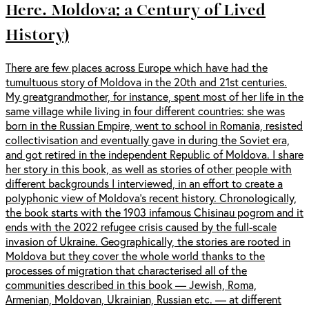
Here. Moldova: a Century of Lived
History)
There are few places across Europe which have had the
tumultuous story of Moldova in the 20th and 21st centuries.
My greatgrandmother, for instance, spent most of her life in the
same village while living in four different countries: she was
born in the Russian Empire, went to school in Romania, resisted
collectivisation and eventually gave in during the Soviet era,
and got retired in the independent Republic of Moldova. I share
her story in this book, as well as stories of other people with
different backgrounds I interviewed, in an effort to create a
polyphonic view of Moldova’s recent history. Chronologically,
the book starts with the 1903 infamous Chisinau pogrom and it
ends with the 2022 refugee crisis caused by the full-scale
invasion of Ukraine. Geographically, the stories are rooted in
Moldova but they cover the whole world thanks to the
processes of migration that characterised all of the
communities described in this book — Jewish, Roma,
Armenian, Moldovan, Ukrainian, Russian etc. — at different