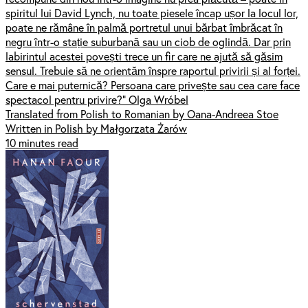
spiritul lui David Lynch, nu toate piesele încap ușor la locul lor,
poate ne rămâne în palmă portretul unui bărbat îmbrăcat în
negru într-o stație suburbană sau un ciob de oglindă. Dar prin
labirintul acestei povești trece un fir care ne ajută să găsim
sensul. Trebuie să ne orientăm înspre raportul privirii și al forței.
Care e mai puternică? Persoana care privește sau cea care face
spectacol pentru privire?” Olga Wróbel
Translated from Polish to Romanian by Oana-Andreea Stoe
Written in Polish by Małgorzata Żarów
10 minutes read