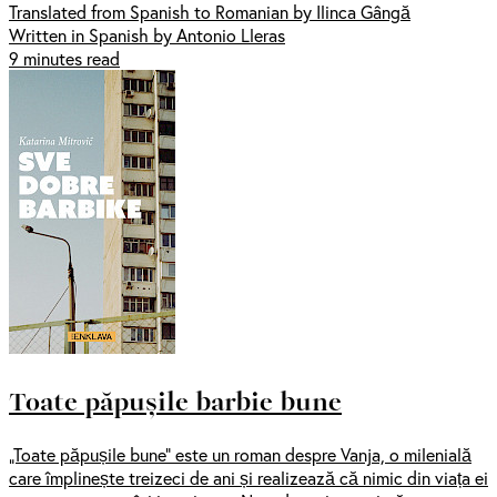
Translated from Spanish to Romanian by Ilinca Gângă
Written in Spanish by Antonio Lleras
9 minutes read
Toate păpușile barbie bune
„Toate păpușile bune” este un roman despre Vanja, o milenială
care împlinește treizeci de ani și realizează că nimic din viața ei