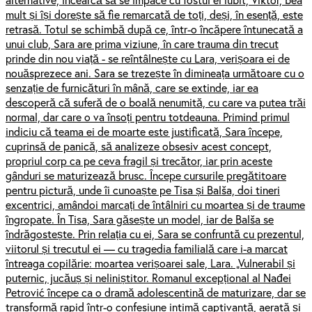
mult și își dorește să fie remarcată de toți, deși, în esență, este
retrasă. Totul se schimbă după ce, într-o încăpere întunecată a
unui club, Sara are prima viziune, în care trauma din trecut
prinde din nou viață - se reîntâlnește cu Lara, verișoara ei de
nouăsprezece ani. Sara se trezește în dimineața următoare cu o
senzație de furnicături în mână, care se extinde, iar ea
descoperă că suferă de o boală nenumită, cu care va putea trăi
normal, dar care o va însoți pentru totdeauna. Primind primul
indiciu că teama ei de moarte este justificată, Sara începe,
cuprinsă de panică, să analizeze obsesiv acest concept,
propriul corp ca pe ceva fragil și trecător, iar prin aceste
gânduri se maturizează brusc. Începe cursurile pregătitoare
pentru pictură, unde îi cunoaște pe Tisa și Balša, doi tineri
excentrici, amândoi marcați de întâlniri cu moartea și de traume
îngropate. În Tisa, Sara găsește un model, iar de Balša se
îndrăgostește. Prin relația cu ei, Sara se confruntă cu prezentul,
viitorul și trecutul ei — cu tragedia familială care i-a marcat
întreaga copilărie: moartea verișoarei sale, Lara. „Vulnerabil și
puternic, jucăuș și neliniștitor. Romanul excepțional al Nađei
Petrović începe ca o dramă adolescentină de maturizare, dar se
transformă rapid într-o confesiune intimă captivantă, aerată și