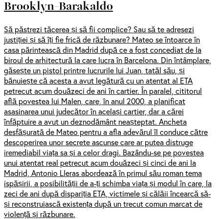
Brooklyn-Barakaldo
Să păstrezi tăcerea și să fii complice? Sau să te adresezi
justiției și să îți fie frică de răzbunare? Mateo se întoarce în
casa părintească din Madrid după ce a fost concediat de la
biroul de arhitectură la care lucra în Barcelona. Din întâmplare,
găsește un pistol printre lucrurile lui Juan, tatăl său, și
bănuiește că acesta a avut legătură cu un atentat al ETA
petrecut acum douăzeci de ani în cartier. În paralel, cititorul
află povestea lui Malen, care, în anul 2000, a planificat
asasinarea unui judecător în același cartier, dar a cărei
înfăptuire a avut un deznodământ neașteptat. Ancheta
desfășurată de Mateo pentru a afla adevărul îl conduce către
descoperirea unor secrete ascunse care ar putea distruge
iremediabil viața sa și a celor dragi. Bazându-se pe povestea
unui atentat real petrecut acum douăzeci și cinci de ani la
Madrid, Antonio Lleras abordează în primul său roman tema
ispășirii, a posibilității de a-ți schimba viața și modul în care, la
zeci de ani după dispariția ETA, victimele și călăii încearcă să-
și reconstruiască existența după un trecut comun marcat de
violență și răzbunare.