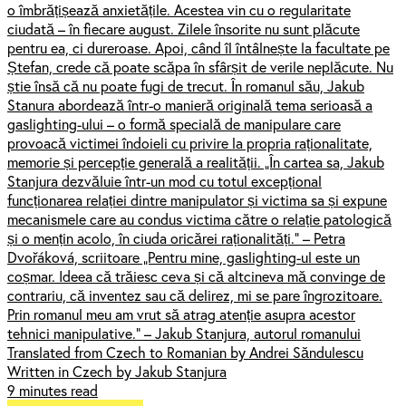
o îmbrățișează anxietățile. Acestea vin cu o regularitate
ciudată – în fiecare august. Zilele însorite nu sunt plăcute
pentru ea, ci dureroase. Apoi, când îl întâlnește la facultate pe
Ștefan, crede că poate scăpa în sfârșit de verile neplăcute. Nu
știe însă că nu poate fugi de trecut. În romanul său, Jakub
Stanura abordează într-o manieră originală tema serioasă a
gaslighting-ului – o formă specială de manipulare care
provoacă victimei îndoieli cu privire la propria raționalitate,
memorie și percepție generală a realității. „În cartea sa, Jakub
Stanjura dezvăluie într-un mod cu totul excepțional
funcționarea relației dintre manipulator și victima sa și expune
mecanismele care au condus victima către o relație patologică
și o mențin acolo, în ciuda oricărei raționalități.” – Petra
Dvořáková, scriitoare „Pentru mine, gaslighting-ul este un
coșmar. Ideea că trăiesc ceva și că altcineva mă convinge de
contrariu, că inventez sau că delirez, mi se pare îngrozitoare.
Prin romanul meu am vrut să atrag atenție asupra acestor
tehnici manipulative.” – Jakub Stanjura, autorul romanului
Translated from Czech to Romanian by Andrei Săndulescu
Written in Czech by Jakub Stanjura
9 minutes read