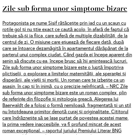
Zile sub forma unor simptome bizare
Protagonista pe nume Sisif rătăcește prin iad cu un scaun cu
rotile gol și nu știe exact ce caută acolo, în afară de faptul că
trebuie să-și ia fiica, care suferă de multiple dizabilități, de la
centrul de zi. O misiune care eșuează de fiecare dată, după
care se întoarce dezamăgită în apartamentul dărăpănat de la
parterul unui complex ciudat. Când gazda ei începe aparent din
senin să discute cu ea, începe brusc să își amintească lucruri.
Zile sub forma unor simptome bizare este o luptă împotriva
plictiselii, o explorare a limitelor maternității, ale speranței și
disperării, ale vieții și morții. Un roman care te izbește ca un
asasin, în cap și în inimă, cu o precizie neînfricată. – NRC Zile
sub forma unor simptome bizare este un roman complex, plin
de referințe din filozofie și mitologia greacă. Alegerea lui
Baerwaldt de a folosi o formă nemiloasă, fragmentată și un stil
nu întotdeauna primitor denotă curaj și originalitate. Cititorul
care îndrăznește să se lase purtat de povestea acestei mame,
la prima vedere inaccesibile, va fi profund mișcat de acest
roman excepțional. – raportul juriului Premiului Literar BNG