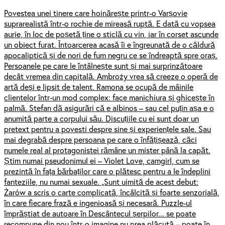
Povestea unei tinere care hoinărește printr-o Varșovie
suprarealistă într-o rochie de mireasă ruptă. E dată cu vopsea
aurie, în loc de poșetă ține o sticlă cu vin, iar în corset ascunde
un obiect furat. Întoarcerea acasă îi e îngreunată de o căldură
apocaliptică și de nori de fum negru ce se îndreaptă spre oraș.
Persoanele pe care le întâlnește sunt și mai surprinzătoare
decât vremea din capitală. Ambroży vrea să creeze o operă de
artă deși e lipsit de talent. Ramona se ocupă de mâinile
clientelor într-un mod complex: face manichiura și ghicește în
palmă. Stefan dă asigurări că e albinos – sau cel puțin așa e o
anumită parte a corpului său. Discuțiile cu ei sunt doar un
pretext pentru a povesti despre sine și experiențele sale. Sau
mai degrabă despre persoana pe care o înfățișează, căci
numele real al protagonistei rămâne un mister până la capăt.
Știm numai pseudonimul ei – Violet Love, camgirl, cum se
prezintă în fața bărbaților care o plătesc pentru a le îndeplini
fanteziile, nu numai sexuale. „Sunt uimită de acest debut:
Żarów a scris o carte complicată, încâlcită și foarte senzorială,
în care fiecare frază e ingenioasă și necesară. Puzzle-ul
împrăștiat de autoare în Descântecul șerpilor... se poate
recompune din nou într-o imagine nu prea plăcută – poate în