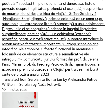
poetică, în același timp emoționantă și dureroasă. Este o
poveste despre fragilitatea profundă și esențială, despre frica
de moarte, dar și despre frica de viață.” - Srđan Golubović
„Narațiunea Sarei, digresivă, adesea colorată de un umor ușor,
autoironic, nu este vocea literară stereotipă a unui adolescent.
Digresiunile ei se coagulează adesea în imagini lingvistice
surprinzătoare, care capătă și un echivalent “exterior”:
neoptând pentru o proză strict realistă, autoarea introduce în
roman motive fantastice importante și întregi scene onirice,
integrându-le armonios și foarte funcțional în narațiune și
folosindu-le ca elemente structurale semnificative ale
întregului.” - Comunicatul juriului format din prof. dr. Jelena
Panić Maraš, prof. dr. Predrag Petrović și dr. Tijana Tropin, la
acordarea premiului „Grozdana Olujić” pentru cea mai bună
carte de proză a anului 2023
Translated from Serbian to Romanian by Aleksandra Petrov
Written in Serbian by Nađa Petrović
10 minutes read