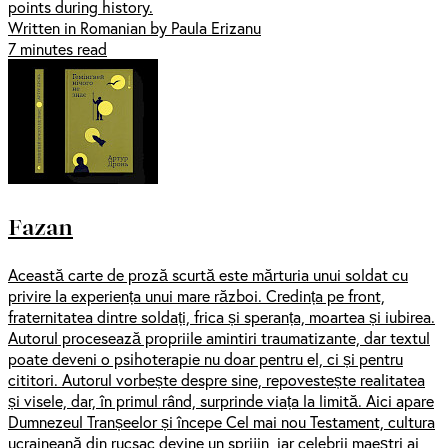
points during history.
Written in Romanian by Paula Erizanu
7 minutes read
Fazan
Această carte de proză scurtă este mărturia unui soldat cu
privire la experiența unui mare război. Credința pe front,
fraternitatea dintre soldați, frica și speranța, moartea și iubirea.
Autorul procesează propriile amintiri traumatizante, dar textul
poate deveni o psihoterapie nu doar pentru el, ci și pentru
cititori. Autorul vorbește despre sine, repovestește realitatea
și visele, dar, în primul rând, surprinde viața la limită. Aici apare
Dumnezeul Tranșeelor și începe Cel mai nou Testament, cultura
ucraineană din rucsac devine un sprijin, iar celebrii maeștri ai