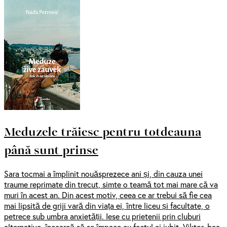
Meduzele trăiesc pentru totdeauna
până sunt prinse
Sara tocmai a împlinit nouăsprezece ani și, din cauza unei
traume reprimate din trecut, simte o teamă tot mai mare că va
muri în acest an. Din acest motiv, ceea ce ar trebui să fie cea
mai lipsită de griji vară din viața ei, între liceu și facultate, o
petrece sub umbra anxietății. Iese cu prietenii prin cluburi
alternative, încearcă să se împace cu fostul ei iubit, Viktor, bea