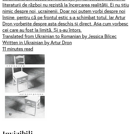
literaturii de război nu rezistă la încercarea realității. Ei nu știu
nimic despre noi, ucrainenii. Doar noi putem vorbi despre noi
înșine, pentru că pe frontul estic s-a schimbat totul. Iar Artur
Dron vorbește despre asta deschis și direct. Așa cum vorbesc
cei care au fost la limită. Și s-au întors.
Translated from Ukrainian to Romanian by Jessica Bilcec
Written in Ukrainian by Artur Dron
11 minutes read
Invizibili