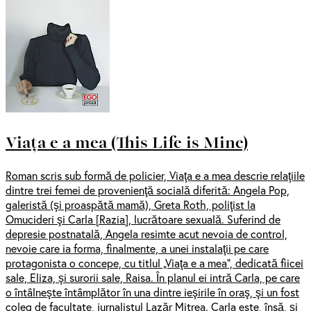
Viața e a mea (This Life is Mine)
Roman scris sub formă de policier, Viaţa e a mea descrie relaţiile
dintre trei femei de provenienţă socială diferită: Angela Pop,
galeristă (şi proaspătă mamă), Greta Roth, poliţist la
Omucideri şi Carla [Razia], lucrătoare sexuală. Suferind de
depresie postnatală, Angela resimte acut nevoia de control,
nevoie care ia forma, finalmente, a unei instalaţii pe care
protagonista o concepe, cu titlul „Viaţa e a mea”, dedicată fiicei
sale, Eliza, şi surorii sale, Raisa. În planul ei intră Carla, pe care
o întâlneşte întâmplător în una dintre ieşirile în oraş, şi un fost
coleg de facultate, jurnalistul Lazăr Mitrea. Carla este, însă, şi