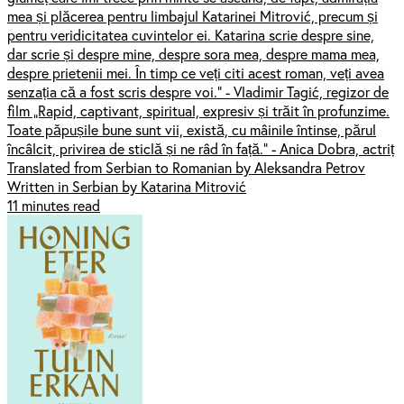
mea și plăcerea pentru limbajul Katarinei Mitrović, precum și
pentru veridicitatea cuvintelor ei. Katarina scrie despre sine,
dar scrie și despre mine, despre sora mea, despre mama mea,
despre prietenii mei. În timp ce veți citi acest roman, veți avea
senzația că a fost scris despre voi.” - Vladimir Tagić, regizor de
film „Rapid, captivant, spiritual, expresiv și trăit în profunzime.
Toate păpușile bune sunt vii, există, cu mâinile întinse, părul
încâlcit, privirea de sticlă și ne râd în față.” - Anica Dobra, actriț
Translated from Serbian to Romanian by Aleksandra Petrov
Written in Serbian by Katarina Mitrović
11 minutes read