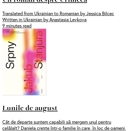
Translated from Ukrainian to Romanian by Jessica Bilcec
Written in Ukrainian by Anastasia Levkova
9 minutes read
Lunile de august
Cât de departe suntem capabili să mergem unul pentru
celălalt? Daniela crește într-o familie în care, în loc de oameni,