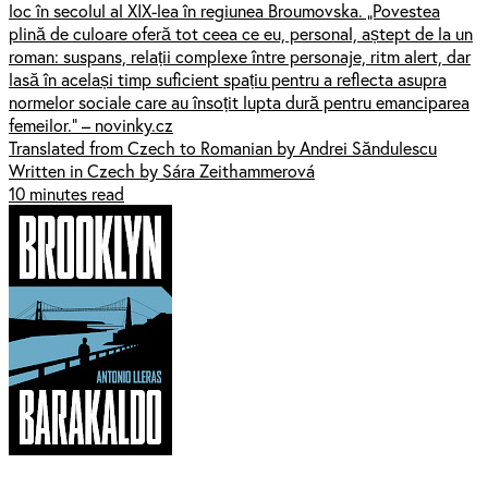
loc în secolul al XIX-lea în regiunea Broumovska. „Povestea
plină de culoare oferă tot ceea ce eu, personal, aștept de la un
roman: suspans, relații complexe între personaje, ritm alert, dar
lasă în același timp suficient spațiu pentru a reflecta asupra
normelor sociale care au însoțit lupta dură pentru emanciparea
femeilor.” – novinky.cz
Translated from Czech to Romanian by Andrei Săndulescu
Written in Czech by Sára Zeithammerová
10 minutes read