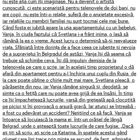
nu este așa cum își imaginase. Nu a devenit o artistă
cunoscută, ci este scenaristă pentru telenovele de doi bani, nu
are copii, nu este într-o relație, suferă de o anxietate excesivă,
iar relațiile cu membrii familiei nu sunt tocmai cele mai bune.
Când fosta ei iubită apare la ușa apartamentului cu un bebeluș,
Vanja, în ciuda faptului că Svetlana i-a frânt inima, o lasă să
rămână la ea o vreme. Acest lucru o determină să-și reevalueze
viața. Sfâșiată între dorința de a face ceea ce iubește și nevoia
de a supraviețui în Belgradul de astăzi, Vanja își dă seama că
trebuie să schimbe ceva. Își dă impulsiv demisia de la
telenovela pe care o scrie, iar în același timp proprietarul o dă
afară din apartament pentru a-l închiria unui cuplu din Rusia, de
la care poate obține o chirie mult mai mare. Svetlana pleacă, o
părăsește din nou, iar Vanja rămâne singură și, deodată, se
simte ca o fetiță care nu poate avea grijă de ea însăși. În timp
ce își împachetează lucrurile, varsă din greșeală apă clocotită
pe picior și își provoacă o arsură gravă. Iar atunci se întreabă -
a fost cu adevărat un accident? Neștiind ce să facă, Vanja se
întoarce să locuiască la mama ei, într-un orășel de lângă
Belgrad, unde o așteaptă toate lucrurile de care fugise. „Dacă
aș ști să scriu, aș scrie ca Katarina. În spatele acestui gând
glumeț care îmi trece prin minte se ascund, de fapt, admirația