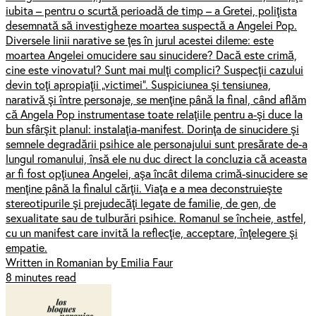
iubita – pentru o scurtă perioadă de timp – a Gretei, poliţista
desemnată să investigheze moartea suspectă a Angelei Pop.
Diversele linii narative se ţes în jurul acestei dileme: este
moartea Angelei omucidere sau sinucidere? Dacă este crimă,
cine este vinovatul? Sunt mai mulţi complici? Suspecţii cazului
devin toţi apropiaţii „victimei”. Suspiciunea şi tensiunea,
narativă şi între personaje, se menţine până la final, când aflăm
că Angela Pop instrumentase toate relaţiile pentru a-şi duce la
bun sfârşit planul: instalaţia-manifest. Dorinţa de sinucidere şi
semnele degradării psihice ale personajului sunt presărate de-a
lungul romanului, însă ele nu duc direct la concluzia că aceasta
ar fi fost opţiunea Angelei, aşa încât dilema crimă-sinucidere se
menţine până la finalul cărţii. Viaţa e a mea deconstruieşte
stereotipurile şi prejudecăţi legate de familie, de gen, de
sexualitate sau de tulburări psihice. Romanul se încheie, astfel,
cu un manifest care invită la reflecţie, acceptare, înţelegere şi
empatie.
Written in Romanian by Emilia Faur
8 minutes read