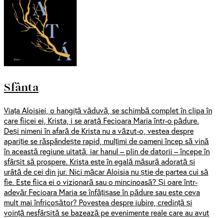
Sfânta
Viața Aloisiei, o hangiță văduvă, se schimbă complet în clipa în
care fiicei ei, Krista, i se arată Fecioara Maria într-o pădure.
Deși nimeni în afară de Krista nu a văzut-o, vestea despre
apariție se răspândește rapid, mulțimi de oameni încep să vină
în această regiune uitată, iar hanul – plin de datorii – începe în
sfârșit să prospere. Krista este în egală măsură adorată și
urâtă de cei din jur. Nici măcar Aloisia nu știe de partea cui să
fie. Este fiica ei o vizionară sau o mincinoasă? Și oare într-
adevăr Fecioara Maria se înfățișase în pădure sau este ceva
mult mai înfricoșător? Povestea despre iubire, credință și
voință nesfârșită se bazează pe evenimente reale care au avut