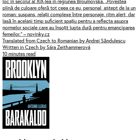
loc în secolul al XIX-lea în regiunea Broumovska. „Povestea
plină de culoare oferă tot ceea ce eu, personal, aștept de la un
roman: suspans, relații complexe între personaje, ritm alert, dar
lasă în același timp suficient spațiu pentru a reflecta asupra
normelor sociale care au însoțit lupta dură pentru emanciparea
femeilor.” – novinky.cz
Translated from Czech to Romanian by Andrei Săndulescu
Written in Czech by Sára Zeithammerová
10 minutes read