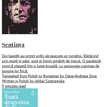
Sentința
Doi bandiți au primit ordin să execute un turnător. Rătăcind
prin munți și sate, sunt ei înșiși urmăriți de trecut. O parabolă
onirică plasată într-o lume brutală, cu personaje cuprinse de
propria lor frică.
Translated from Polish to Romanian by Oana-Andreea Stoe
Written in Polish by Ishbel Szatrawska
9 minutes read