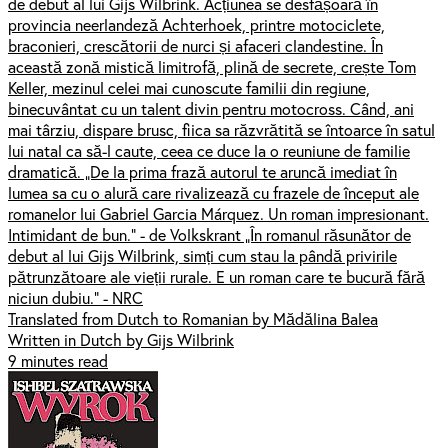
de debut al lui Gijs Wilbrink. Acțiunea se desfășoară în
provincia neerlandeză Achterhoek, printre motociclete,
braconieri, crescătorii de nurci și afaceri clandestine. În
această zonă mistică limitrofă, plină de secrete, crește Tom
Keller, mezinul celei mai cunoscute familii din regiune,
binecuvântat cu un talent divin pentru motocross. Când, ani
mai târziu, dispare brusc, fiica sa răzvrătită se întoarce în satul
lui natal ca să-l caute, ceea ce duce la o reuniune de familie
dramatică. „De la prima frază autorul te aruncă imediat în
lumea sa cu o alură care rivalizează cu frazele de început ale
romanelor lui Gabriel Garcia Márquez. Un roman impresionant.
Intimidant de bun.” - de Volkskrant „În romanul răsunător de
debut al lui Gijs Wilbrink, simți cum stau la pândă privirile
pătrunzătoare ale vieții rurale. E un roman care te bucură fără
niciun dubiu.” - NRC
Translated from Dutch to Romanian by Mădălina Balea
Written in Dutch by Gijs Wilbrink
9 minutes read