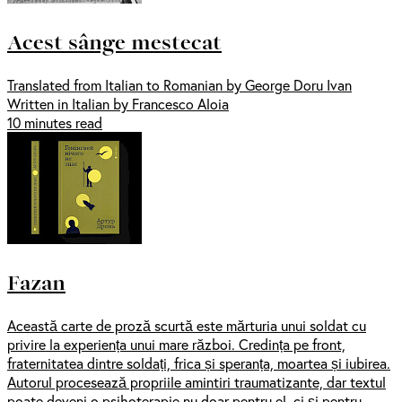
Acest sânge mestecat
Translated from Italian to Romanian by George Doru Ivan
Written in Italian by Francesco Aloia
10 minutes read
Fazan
Această carte de proză scurtă este mărturia unui soldat cu
privire la experiența unui mare război. Credința pe front,
fraternitatea dintre soldați, frica și speranța, moartea și iubirea.
Autorul procesează propriile amintiri traumatizante, dar textul
poate deveni o psihoterapie nu doar pentru el, ci și pentru