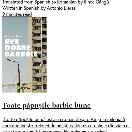
Translated from Spanish to Romanian by Ilinca Gângă
Written in Spanish by Antonio Lleras
9 minutes read
Toate păpușile barbie bune
„Toate păpușile bune” este un roman despre Vanja, o milenială
care împlinește treizeci de ani și realizează că nimic din viața ei
nu este așa cum își imaginase. Nu a devenit o artistă