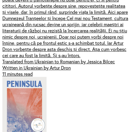
cititori. Autorul vorbește despre sine, repovestește realitatea
și visele, dar, în primul rând, surprinde viața la limită. Aici apare
Dumnezeul Tranșeelor și începe Cel mai nou Testament, cultura
ucraineană din rucsac devine un sprijin, iar celebrii maeștri ai
literaturii de război nu rezistă la încercarea realității. Ei nu știu
nimic despre noi, ucrainenii. Doar noi putem vorbi despre noi
înșine, pentru că pe frontul estic s-a schimbat totul. Iar Artur
Dron vorbește despre asta deschis și direct. Așa cum vorbesc
cei care au fost la limită. Și s-au întors.
Translated from Ukrainian to Romanian by Jessica Bilcec
Written in Ukrainian by Artur Dron
11 minutes read