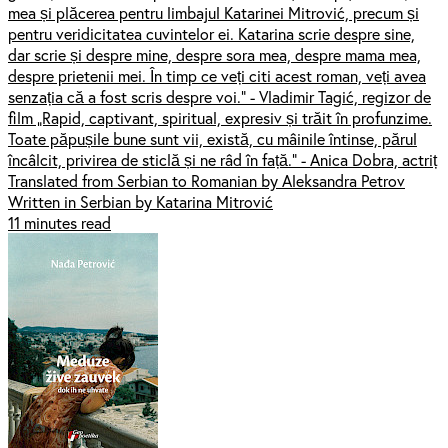
mea și plăcerea pentru limbajul Katarinei Mitrović, precum și
pentru veridicitatea cuvintelor ei. Katarina scrie despre sine,
dar scrie și despre mine, despre sora mea, despre mama mea,
despre prietenii mei. În timp ce veți citi acest roman, veți avea
senzația că a fost scris despre voi.” - Vladimir Tagić, regizor de
film „Rapid, captivant, spiritual, expresiv și trăit în profunzime.
Toate păpușile bune sunt vii, există, cu mâinile întinse, părul
încâlcit, privirea de sticlă și ne râd în față.” - Anica Dobra, actriț
Translated from Serbian to Romanian by Aleksandra Petrov
Written in Serbian by Katarina Mitrović
11 minutes read