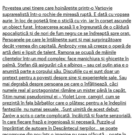
Povestea unei tinere care hoinărește printr-o Varșovie
suprarealistă într-o rochie de mireasă ruptă. E dată cu vopsea
aurie, în loc de poșetă ține o sticlă cu vin, iar în corset ascunde
un obiect furat. Întoarcerea acasă îi e îngreunată de o căldură
apocaliptică și de nori de fum negru ce se îndreaptă spre oraș.
Persoanele pe care le întâlnește sunt și mai surprinzătoare
decât vremea din capitală. Ambroży vrea să creeze o operă de
artă deși e lipsit de talent. Ramona se ocupă de mâinile
clientelor într-un mod complex: face manichiura și ghicește în
palmă. Stefan dă asigurări că e albinos – sau cel puțin așa e o
anumită parte a corpului său. Discuțiile cu ei sunt doar un
pretext pentru a povesti despre sine și experiențele sale. Sau
mai degrabă despre persoana pe care o înfățișează, căci
numele real al protagonistei rămâne un mister până la capăt.
Știm numai pseudonimul ei – Violet Love, camgirl, cum se
prezintă în fața bărbaților care o plătesc pentru a le îndeplini
fanteziile, nu numai sexuale. „Sunt uimită de acest debut:
Żarów a scris o carte complicată, încâlcită și foarte senzorială,
în care fiecare frază e ingenioasă și necesară. Puzzle-ul
împrăștiat de autoare în Descântecul șerpilor... se poate
recompune din nou într-o imagine nu prea plăcută – poate în