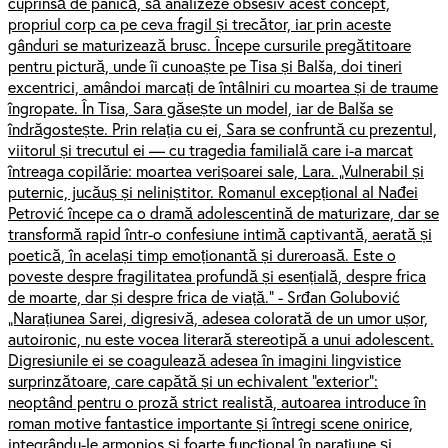
cuprinsă de panică, să analizeze obsesiv acest concept,
propriul corp ca pe ceva fragil și trecător, iar prin aceste
gânduri se maturizează brusc. Începe cursurile pregătitoare
pentru pictură, unde îi cunoaște pe Tisa și Balša, doi tineri
excentrici, amândoi marcați de întâlniri cu moartea și de traume
îngropate. În Tisa, Sara găsește un model, iar de Balša se
îndrăgostește. Prin relația cu ei, Sara se confruntă cu prezentul,
viitorul și trecutul ei — cu tragedia familială care i-a marcat
întreaga copilărie: moartea verișoarei sale, Lara. „Vulnerabil și
puternic, jucăuș și neliniștitor. Romanul excepțional al Nađei
Petrović începe ca o dramă adolescentină de maturizare, dar se
transformă rapid într-o confesiune intimă captivantă, aerată și
poetică, în același timp emoționantă și dureroasă. Este o
poveste despre fragilitatea profundă și esențială, despre frica
de moarte, dar și despre frica de viață.” - Srđan Golubović
„Narațiunea Sarei, digresivă, adesea colorată de un umor ușor,
autoironic, nu este vocea literară stereotipă a unui adolescent.
Digresiunile ei se coagulează adesea în imagini lingvistice
surprinzătoare, care capătă și un echivalent “exterior”:
neoptând pentru o proză strict realistă, autoarea introduce în
roman motive fantastice importante și întregi scene onirice,
integrându-le armonios și foarte funcțional în narațiune și