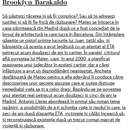
Brooklyn-Barakaldo
Să păstrezi tăcerea și să fii complice? Sau să te adresezi
justiției și să îți fie frică de răzbunare? Mateo se întoarce în
casa părintească din Madrid după ce a fost concediat de la
biroul de arhitectură la care lucra în Barcelona. Din întâmplare,
găsește un pistol printre lucrurile lui Juan, tatăl său, și
bănuiește că acesta a avut legătură cu un atentat al ETA
petrecut acum douăzeci de ani în cartier. În paralel, cititorul
află povestea lui Malen, care, în anul 2000, a planificat
asasinarea unui judecător în același cartier, dar a cărei
înfăptuire a avut un deznodământ neașteptat. Ancheta
desfășurată de Mateo pentru a afla adevărul îl conduce către
descoperirea unor secrete ascunse care ar putea distruge
iremediabil viața sa și a celor dragi. Bazându-se pe povestea
unui atentat real petrecut acum douăzeci și cinci de ani la
Madrid, Antonio Lleras abordează în primul său roman tema
ispășirii, a posibilității de a-ți schimba viața și modul în care, la
zeci de ani după dispariția ETA, victimele și călăii încearcă să-
și reconstruiască existența după un trecut comun marcat de
violență și răzbunare.