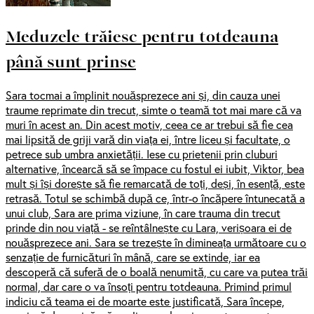
Meduzele trăiesc pentru totdeauna
până sunt prinse
Sara tocmai a împlinit nouăsprezece ani și, din cauza unei
traume reprimate din trecut, simte o teamă tot mai mare că va
muri în acest an. Din acest motiv, ceea ce ar trebui să fie cea
mai lipsită de griji vară din viața ei, între liceu și facultate, o
petrece sub umbra anxietății. Iese cu prietenii prin cluburi
alternative, încearcă să se împace cu fostul ei iubit, Viktor, bea
mult și își dorește să fie remarcată de toți, deși, în esență, este
retrasă. Totul se schimbă după ce, într-o încăpere întunecată a
unui club, Sara are prima viziune, în care trauma din trecut
prinde din nou viață - se reîntâlnește cu Lara, verișoara ei de
nouăsprezece ani. Sara se trezește în dimineața următoare cu o
senzație de furnicături în mână, care se extinde, iar ea
descoperă că suferă de o boală nenumită, cu care va putea trăi
normal, dar care o va însoți pentru totdeauna. Primind primul
indiciu că teama ei de moarte este justificată, Sara începe,