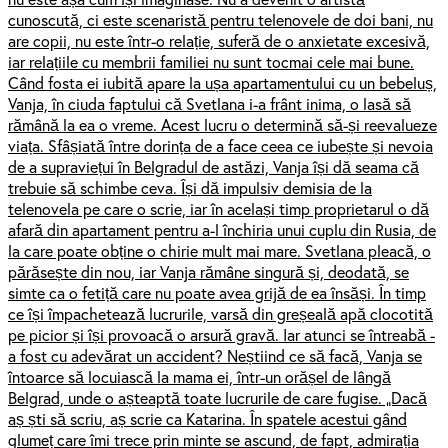
cunoscută, ci este scenaristă pentru telenovele de doi bani, nu
are copii, nu este într-o relație, suferă de o anxietate excesivă,
iar relațiile cu membrii familiei nu sunt tocmai cele mai bune.
Când fosta ei iubită apare la ușa apartamentului cu un bebeluș,
Vanja, în ciuda faptului că Svetlana i-a frânt inima, o lasă să
rămână la ea o vreme. Acest lucru o determină să-și reevalueze
viața. Sfâșiată între dorința de a face ceea ce iubește și nevoia
de a supraviețui în Belgradul de astăzi, Vanja își dă seama că
trebuie să schimbe ceva. Își dă impulsiv demisia de la
telenovela pe care o scrie, iar în același timp proprietarul o dă
afară din apartament pentru a-l închiria unui cuplu din Rusia, de
la care poate obține o chirie mult mai mare. Svetlana pleacă, o
părăsește din nou, iar Vanja rămâne singură și, deodată, se
simte ca o fetiță care nu poate avea grijă de ea însăși. În timp
ce își împachetează lucrurile, varsă din greșeală apă clocotită
pe picior și își provoacă o arsură gravă. Iar atunci se întreabă -
a fost cu adevărat un accident? Neștiind ce să facă, Vanja se
întoarce să locuiască la mama ei, într-un orășel de lângă
Belgrad, unde o așteaptă toate lucrurile de care fugise. „Dacă
aș ști să scriu, aș scrie ca Katarina. În spatele acestui gând
glumeț care îmi trece prin minte se ascund, de fapt, admirația