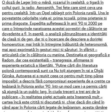
O doză de Lager într-o mână, rozariul în cealaltă, o țigară în
colțul gurii, la radio, Aerosmith. Trei fete care simt ceva una
pentru cealaltă, într-un Opel rablagit prin Polonia rurală. Una le
povestește celorlalte viața ei: prima școală, prima prietenie și
prima dragoste. Expediția sufletească în anii '90 și 2000 pe
care o întreprinde naratoarea acestei povestiri de călătorie se
dovedește a fi, în esență, o analiză pătrunzătoare a identității
de clasă și de gen, dar și o încercare de descriere a dorinței
homoerotice: mai întâi în întregime înăbușită de heteronormă,
mai apoi exprimată în gesturi mici și săruturi, în sfârșit –
articulată clar în călătoria cu mașina. Destinația ei geografică e
Radom, dar cea existențială – transgresia, afirmarea și
experiența extatică a libertății. "Puține cărți din literatura
polonă contemporană sunt ca Nu toți ajungem în rai a Olgăi
Górska. Autoarea ei a reușit ceea ce pentru mult timp părea
imposibil: a descris fără compromisuri experiența de a crește ca
lesbiană în Polonia anilor '90, într-un mod care i-a permis cărții
să ajungă la un public larg. În ciuda trecerii a trei ani de la
publicare – în realitatea pieței actuale asta înseamnă mult –
cartea încă este citită și discutată și, chiar dacă din când în
când apar în Polonia cărți legate de lesbianism, acesta rămâne