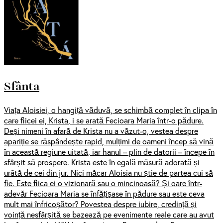
Sfânta
Viața Aloisiei, o hangiță văduvă, se schimbă complet în clipa în
care fiicei ei, Krista, i se arată Fecioara Maria într-o pădure.
Deși nimeni în afară de Krista nu a văzut-o, vestea despre
apariție se răspândește rapid, mulțimi de oameni încep să vină
în această regiune uitată, iar hanul – plin de datorii – începe în
sfârșit să prospere. Krista este în egală măsură adorată și
urâtă de cei din jur. Nici măcar Aloisia nu știe de partea cui să
fie. Este fiica ei o vizionară sau o mincinoasă? Și oare într-
adevăr Fecioara Maria se înfățișase în pădure sau este ceva
mult mai înfricoșător? Povestea despre iubire, credință și
voință nesfârșită se bazează pe evenimente reale care au avut