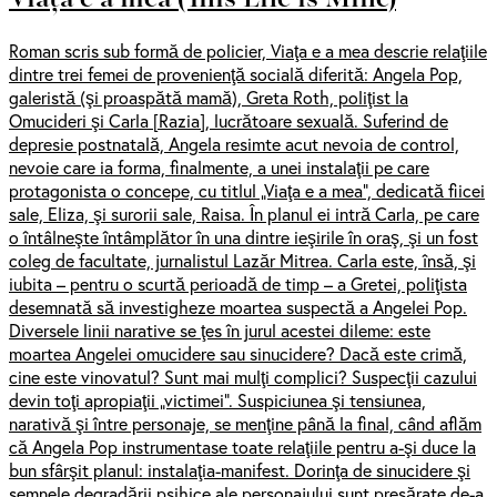
Roman scris sub formă de policier, Viaţa e a mea descrie relaţiile
dintre trei femei de provenienţă socială diferită: Angela Pop,
galeristă (şi proaspătă mamă), Greta Roth, poliţist la
Omucideri şi Carla [Razia], lucrătoare sexuală. Suferind de
depresie postnatală, Angela resimte acut nevoia de control,
nevoie care ia forma, finalmente, a unei instalaţii pe care
protagonista o concepe, cu titlul „Viaţa e a mea”, dedicată fiicei
sale, Eliza, şi surorii sale, Raisa. În planul ei intră Carla, pe care
o întâlneşte întâmplător în una dintre ieşirile în oraş, şi un fost
coleg de facultate, jurnalistul Lazăr Mitrea. Carla este, însă, şi
iubita – pentru o scurtă perioadă de timp – a Gretei, poliţista
desemnată să investigheze moartea suspectă a Angelei Pop.
Diversele linii narative se ţes în jurul acestei dileme: este
moartea Angelei omucidere sau sinucidere? Dacă este crimă,
cine este vinovatul? Sunt mai mulţi complici? Suspecţii cazului
devin toţi apropiaţii „victimei”. Suspiciunea şi tensiunea,
narativă şi între personaje, se menţine până la final, când aflăm
că Angela Pop instrumentase toate relaţiile pentru a-şi duce la
bun sfârşit planul: instalaţia-manifest. Dorinţa de sinucidere şi
semnele degradării psihice ale personajului sunt presărate de-a