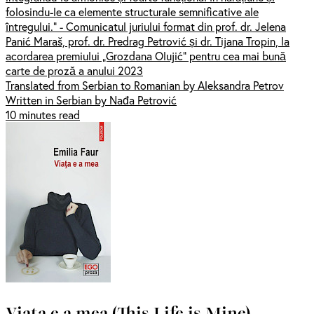
folosindu-le ca elemente structurale semnificative ale
întregului.” - Comunicatul juriului format din prof. dr. Jelena
Panić Maraš, prof. dr. Predrag Petrović și dr. Tijana Tropin, la
acordarea premiului „Grozdana Olujić” pentru cea mai bună
carte de proză a anului 2023
Translated from Serbian to Romanian by Aleksandra Petrov
Written in Serbian by Nađa Petrović
10 minutes read
Viața e a mea (This Life is Mine)