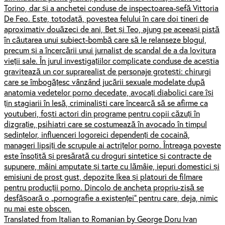
Torino, dar și a anchetei conduse de inspectoarea-șefă Vittoria
De Feo. Este, totodată, povestea felului în care doi tineri de
aproximativ douăzeci de ani, Bet și Teo, ajung pe aceeași pistă
în căutarea unui subiect-bombă care să le relanseze blogul,
precum și a încercării unui jurnalist de scandal de a da lovitura
vieții sale. În jurul investigațiilor complicate conduse de aceștia
gravitează un cor suprarealist de personaje grotești: chirurgi
care se îmbogățesc vânzând jucării sexuale modelate după
anatomia vedetelor porno decedate, avocați diabolici care își
țin stagiarii în lesă, criminaliști care încearcă să se afirme ca
youtuberi, foști actori din programe pentru copii căzuți în
dizgrație, psihiatri care se costumează în avocado în timpul
ședințelor, influenceri logoreici dependenți de cocaină,
manageri lipsiți de scrupule ai actrițelor porno. Întreaga poveste
este însoțită și presărată cu droguri sintetice și contracte de
supunere, mâini amputate și tarte cu lămâie, iepuri domestici și
emisiuni de prost gust, depozite Ikea și platouri de filmare
pentru producții porno. Dincolo de ancheta propriu-zisă se
desfășoară o „pornografie a existenței” pentru care, deja, nimic
nu mai este obscen.
Translated from Italian to Romanian by George Doru Ivan