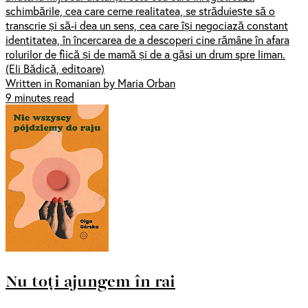
schimbările, cea care cerne realitatea, se străduiește să o
transcrie și să-i dea un sens, cea care își negociază constant
identitatea, în încercarea de a descoperi cine rămâne în afara
rolurilor de fiică și de mamă și de a găsi un drum spre liman.
(Eli Bădică, editoare)
Written in Romanian by Maria Orban
9 minutes read
Nu toți ajungem în rai