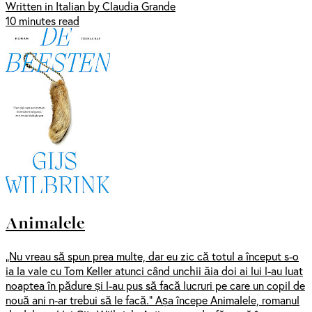
Written in Italian by Claudia Grande
10 minutes read
Animalele
„Nu vreau să spun prea multe, dar eu zic că totul a început s-o
ia la vale cu Tom Keller atunci când unchii ăia doi ai lui l-au luat
noaptea în pădure și l-au pus să facă lucruri pe care un copil de
nouă ani n-ar trebui să le facă.” Așa începe Animalele, romanul