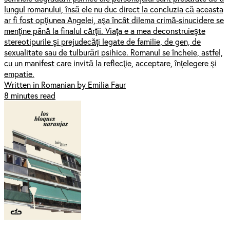
lungul romanului, însă ele nu duc direct la concluzia că aceasta
ar fi fost opţiunea Angelei, aşa încât dilema crimă-sinucidere se
menţine până la finalul cărţii. Viaţa e a mea deconstruieşte
stereotipurile şi prejudecăţi legate de familie, de gen, de
sexualitate sau de tulburări psihice. Romanul se încheie, astfel,
cu un manifest care invită la reflecţie, acceptare, înţelegere şi
empatie.
Written in Romanian by Emilia Faur
8 minutes read