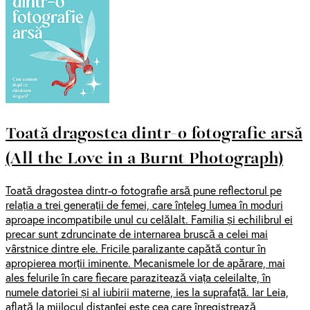
Toată dragostea dintr-o fotografie arsă
(All the Love in a Burnt Photograph)
Toată dragostea dintr-o fotografie arsă pune reflectorul pe
relația a trei generații de femei, care înțeleg lumea în moduri
aproape incompatibile unul cu celălalt. Familia și echilibrul ei
precar sunt zdruncinate de internarea bruscă a celei mai
vârstnice dintre ele. Fricile paralizante capătă contur în
apropierea morții iminente. Mecanismele lor de apărare, mai
ales felurile în care fiecare parazitează viața celeilalte, în
numele datoriei și al iubirii materne, ies la suprafață. Iar Leia,
aflată la mijlocul distanței este cea care înregistrează