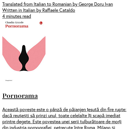
Translated from Italian to Romanian by George Doru Ivan
Written in Italian by Raffaele Cataldo
4 minutes read
Pornorama
Această poveste este o pânză de păianjen țesută din fire rupte:
dacă reușești să prinzi unul, toate celelalte îți scapă imediat
printre degete. Este povestea unei serii tulburătoare de morți
din industria pornografiei, petrecute între Roma, Milano și