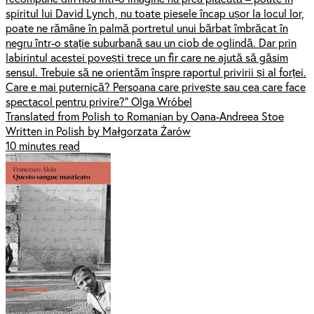
spiritul lui David Lynch, nu toate piesele încap ușor la locul lor,
poate ne rămâne în palmă portretul unui bărbat îmbrăcat în
negru într-o stație suburbană sau un ciob de oglindă. Dar prin
labirintul acestei povești trece un fir care ne ajută să găsim
sensul. Trebuie să ne orientăm înspre raportul privirii și al forței.
Care e mai puternică? Persoana care privește sau cea care face
spectacol pentru privire?” Olga Wróbel
Translated from Polish to Romanian by Oana-Andreea Stoe
Written in Polish by Małgorzata Żarów
10 minutes read