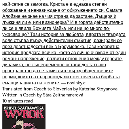
най-сетне се замогва. Криста е в еднаква степен
обожавана и ненавиждана от обкръжението си. Самата
Алойзие не знае на чия страна да застане. Дъщеря ѝ
лъжкиня ли е, или визионерка? И в гората действително
ли се е явила Божията Майка, или нещо много по-
ужасяващо? Тази история за любовта, вярата и твърдата
воля стъпва върху действителни събития, разиграли се
през деветнадесети век в Броумовско. Тази колоритна
история предлага всичко, което аз лично очаквам от един
роман: напрежение, развити отношения между героите,
динамика, но същевременно оставя достатъчно
пространство да се замислите върху обществените
норми, които са съпровождали ожесточената борба за
еманципацията на жените. — novinky.c
Translated from Czech to Slovenian by Katerina Stoyanova
Written in Czech by Sára Zeithammerová
10 minutes read