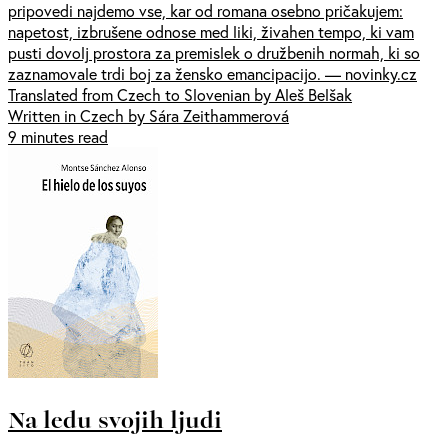
pripovedi najdemo vse, kar od romana osebno pričakujem:
napetost, izbrušene odnose med liki, živahen tempo, ki vam
pusti dovolj prostora za premislek o družbenih normah, ki so
zaznamovale trdi boj za žensko emancipacijo. — novinky.cz
Translated from Czech to Slovenian by Aleš Belšak
Written in Czech by Sára Zeithammerová
9 minutes read
Na ledu svojih ljudi