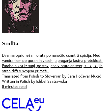
Sodba
Dva malopridneža morata po naročilu usmrtiti špiclja. Med
vandranjem po gorah in vaseh ju preganja lastna preteklost.
Parabola kot iz sanj, postavljena v brutalen svet, z liki, ki jih
strah drži v svojem primežu.
Translated from Polish to Slovenian by Sara Hočevar Mucić
Written in Polish by Ishbel Szatrawska
8 minutes read