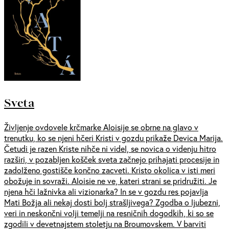
Sveta
Življenje ovdovele krčmarke Aloisije se obrne na glavo v
trenutku, ko se njeni hčeri Kristi v gozdu prikaže Devica Marija.
Četudi je razen Kriste nihče ni videl, se novica o videnju hitro
razširi, v pozabljen košček sveta začnejo prihajati procesije in
zadolženo gostišče končno zacveti. Kristo okolica v isti meri
obožuje in sovraži. Aloisie ne ve, kateri strani se pridružiti. Je
njena hči lažnivka ali vizionarka? In se v gozdu res pojavlja
Mati Božja ali nekaj dosti bolj strašljivega? Zgodba o ljubezni,
veri in neskončni volji temelji na resničnih dogodkih, ki so se
zgodili v devetnajstem stoletju na Broumovskem. V barviti