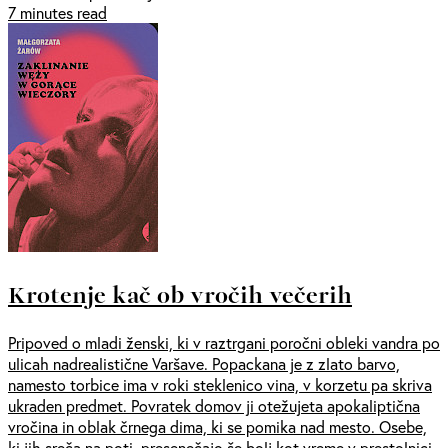
7 minutes read
Krotenje kač ob vročih večerih
Pripoved o mladi ženski, ki v raztrgani poročni obleki vandra po
ulicah nadrealistične Varšave. Popackana je z zlato barvo,
namesto torbice ima v roki steklenico vina, v korzetu pa skriva
ukraden predmet. Povratek domov ji otežujeta apokaliptična
vročina in oblak črnega dima, ki se pomika nad mesto. Osebe,
ki jih sreča na poti, presenečajo še bolj kot vreme v prestolnici.