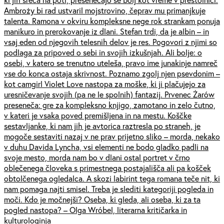
Ambroży bi rad ustvaril mojstrovino, čeprav mu primanjkuje
talenta. Ramona v okviru kompleksne nege rok strankam ponuja
manikuro in prerokovanje iz dlani. Stefan trdi, da je albin – in
vsaj eden od njegovih telesnih delov je res. Pogovori z njimi so
podlaga za pripoved o sebi in svojih izkušnjah. Ali bolje: o
osebi, v katero se trenutno uteleša, pravo ime junakinje namreč
vse do konca ostaja skrivnost. Poznamo zgolj njen psevdonim –
kot camgirl Violet Love nastopa za moške, ki ji plačujejo za
uresničevanje svojih (pa ne le spolnih) fantazij. Prvenec Żarów
preseneča: gre za kompleksno knjigo, zamotano in zelo čutno,
v kateri je vsaka poved premišljena in na mestu. Koščke
sestavljanke, ki nam jih je avtorica raztresla po straneh, je
mogoče sestaviti nazaj v ne prav prijetno sliko – morda, nekako
v duhu Davida Lyncha, vsi elementi ne bodo gladko padli na
svoje mesto, morda nam bo v dlani ostal portret v črno
oblečenega človeka s primestnega postajališča ali pa košček
obtolčenega ogledalca. A skozi labirint tega romana teče nit, ki
nam pomaga najti smisel. Treba je slediti kategoriji pogleda in
moči. Kdo je močnejši? Oseba, ki gleda, ali oseba, ki za ta
pogled nastopa? – Olga Wróbel, literarna kritičarka in
kulturologinja