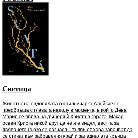
Светица
Животът на овдовялата гостилничарка Алойзие се
преобръща с главата надолу в момента, в който Дева
Мария се явява на дъщеря ѝ Криста в гората. Макар
освен Криста никой друг да не я е видял, вестта за
явяването бързо се разнася – тълпи от хора започват да
се стичат към забравения край и западналата кръчма