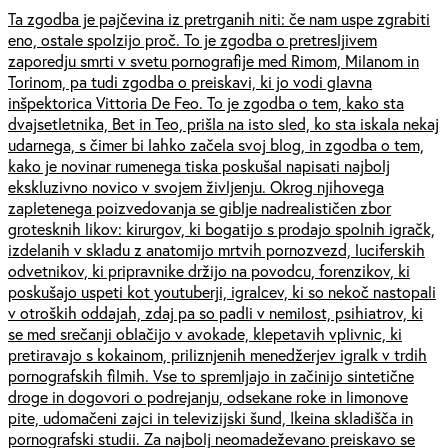
Ta zgodba je pajčevina iz pretrganih niti: če nam uspe zgrabiti
eno, ostale spolzijo proč. To je zgodba o pretresljivem
zaporedju smrti v svetu pornografije med Rimom, Milanom in
Torinom, pa tudi zgodba o preiskavi, ki jo vodi glavna
inšpektorica Vittoria De Feo. To je zgodba o tem, kako sta
dvajsetletnika, Bet in Teo, prišla na isto sled, ko sta iskala nekaj
udarnega, s čimer bi lahko začela svoj blog, in zgodba o tem,
kako je novinar rumenega tiska poskušal napisati najbolj
ekskluzivno novico v svojem življenju. Okrog njihovega
zapletenega poizvedovanja se giblje nadrealističen zbor
grotesknih likov: kirurgov, ki bogatijo s prodajo spolnih igračk,
izdelanih v skladu z anatomijo mrtvih pornozvezd, luciferskih
odvetnikov, ki pripravnike držijo na povodcu, forenzikov, ki
poskušajo uspeti kot youtuberji, igralcev, ki so nekoč nastopali
v otroških oddajah, zdaj pa so padli v nemilost, psihiatrov, ki
se med srečanji oblačijo v avokade, klepetavih vplivnic, ki
pretiravajo s kokainom, priliznjenih menedžerjev igralk v trdih
pornografskih filmih. Vse to spremljajo in začinijo sintetične
droge in dogovori o podrejanju, odsekane roke in limonove
pite, udomačeni zajci in televizijski šund, Ikeina skladišča in
pornografski studii. Za najbolj neomadeževano preiskavo se