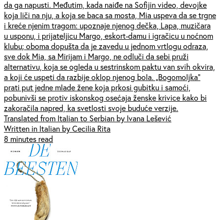
da ga napusti. Međutim, kada naiđe na Sofijin video, devojke
koja liči na nju, a koja se baca sa mosta, Mia uspeva da se trgne
i kreće njenim tragom: upoznaje njenog dečka, Lapa, muzičara
u usponu, i prijateljicu Margo, eskort-damu i igračicu u noćnom
klubu; oboma dopušta da je zavedu u jednom vrtlogu odraza,
sve dok Mia, sa Mirijam i Margo, ne odluči da sebi pruži
alternativu, koja se ogleda u sestrinskom paktu van svih okvira,
a koji će uspeti da razbije oklop njenog bola. „Bogomoljka”
prati put jedne mlade žene koja prkosi gubitku i samoći,
pobunivši se protiv iskonskog osećaja ženske krivice kako bi
zakoračila napred, ka svetlosti svoje buduće verzije.
Translated from Italian to Serbian by Ivana Lešević
Written in Italian by Cecilia Rita
8 minutes read