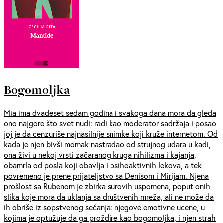
Bogomoljka
Mia ima dvadeset sedam godina i svakoga dana mora da gleda
ono najgore što svet nudi: radi kao moderator sadržaja i posao
joj je da cenzuriše najnasilnije snimke koji kruže internetom. Od
kada je njen bivši momak nastradao od strujnog udara u kadi,
ona živi u nekoj vrsti začaranog kruga nihilizma i kajanja,
obamrla od posla koji obavlja i psihoaktivnih lekova, a tek
povremeno je prene prijateljstvo sa Denisom i Mirijam. Njena
prošlost sa Rubenom je zbirka surovih uspomena, poput onih
slika koje mora da uklanja sa društvenih mreža, ali ne može da
ih obriše iz sopstvenog sećanja: njegove emotivne ucene, u
kojima je optužuje da ga proždire kao bogomoljka, i njen strah