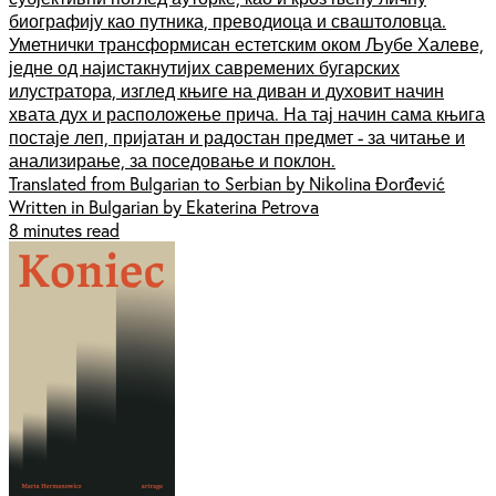
биографију као путника, преводиоца и сваштоловца.
Уметнички трансформисан естетским оком Љубе Халеве,
једне од најистакнутијих савремених бугарских
илустратора, изглед књиге на диван и духовит начин
хвата дух и расположење прича. На тај начин сама књига
постаје леп, пријатан и радостан предмет - за читање и
анализирање, за поседовање и поклон.
Translated from Bulgarian to Serbian by Nikolina Đorđević
Written in Bulgarian by Ekaterina Petrova
8 minutes read