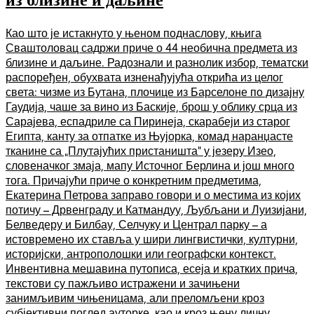
Као што је истакнуто у њеном поднаслову, књига
Сваштоловац садржи приче о 44 необична предмета из
близине и даљине. Радознали и разнолик избор, тематски
распоређен, обухвата изненађујућа открића из целог
света: чизме из Бутана, плочице из Барселоне по дизајну
Гаудија, чаше за вино из Баскије, брош у облику срца из
Сарајева, еспадриле са Пиринеја, скарабеји из старог
Египта, канту за отпатке из Њујорка, комад наранџасте
тканине са „Плутајућих пристаништа“ у језеру Изео,
словеначког змаја, мапу Источног Берлина и још много
тога. Причајући приче о конкретним предметима,
Екатерина Петрова заправо говори и о местима из којих
потичу – Дрвенграду и Катмандуу, Љубљани и Луизијани,
Белведеру и Билбау, Селчуку и Централ парку – а
истовремено их ставља у шири лингвистички, културни,
историјски, антрополошки или географски контекст.
Инвентивна мешавина путописа, есеја и кратких прича,
текстови су пажљиво истражени и зачињени
занимљивим чињеницама, али преломљени кроз
субјективни поглед ауторке, као и кроз њену личну