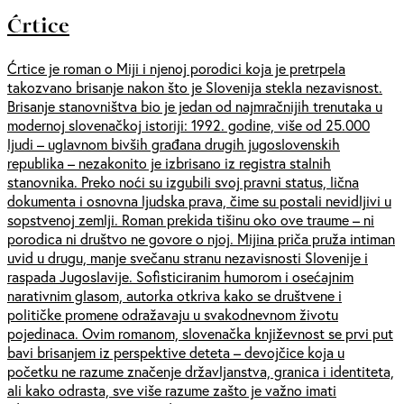
Ćrtice
Ćrtice je roman o Miji i njenoj porodici koja je pretrpela
takozvano brisanje nakon što je Slovenija stekla nezavisnost.
Brisanje stanovništva bio je jedan od najmračnijih trenutaka u
modernoj slovenačkoj istoriji: 1992. godine, više od 25.000
ljudi – uglavnom bivših građana drugih jugoslovenskih
republika – nezakonito je izbrisano iz registra stalnih
stanovnika. Preko noći su izgubili svoj pravni status, lična
dokumenta i osnovna ljudska prava, čime su postali nevidljivi u
sopstvenoj zemlji. Roman prekida tišinu oko ove traume – ni
porodica ni društvo ne govore o njoj. Mijina priča pruža intiman
uvid u drugu, manje svečanu stranu nezavisnosti Slovenije i
raspada Jugoslavije. Sofisticiranim humorom i osećajnim
narativnim glasom, autorka otkriva kako se društvene i
političke promene odražavaju u svakodnevnom životu
pojedinaca. Ovim romanom, slovenačka književnost se prvi put
bavi brisanjem iz perspektive deteta – devojčice koja u
početku ne razume značenje državljanstva, granica i identiteta,
ali kako odrasta, sve više razume zašto je važno imati