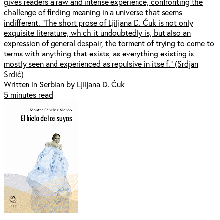
gives readers a raw and intense experience, confronting the
challenge of finding meaning in a universe that seems
indifferent. "The short prose of Ljiljana D. Ćuk is not only
exquisite literature, which it undoubtedly is, but also an
expression of general despair, the torment of trying to come to
terms with anything that exists, as everything existing is
mostly seen and experienced as repulsive in itself." (Srdjan
Srdić)
Written in Serbian by Ljiljana D. Ćuk
5 minutes read