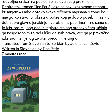
„dovoljno crtica” na poslednjem slovu svog prezimena.
Debitantski roman Tine Perić, iako se bavi izazovnom temom –
brisanjem – i iako gotovo svaka rečenica napisana o tome boli,
nije gorko štivo. Birokratski potez koji je dobio posebni naziv u
detinjstvu glavne junakinje – „problem s papirima” – ne samo da
je izbrisao Mijinog oca iz registra stalnog stanovništva, učinio
ga nesposobnim za rad i lišio ga svih prava, već ga je praktično
izbrisao i iz njenog života. Srećom, ne trajno.
Translated from Slovenian to Serbian by Jelena Ivanišević
Written in Slovenian by Tina Perić
7 minutes read