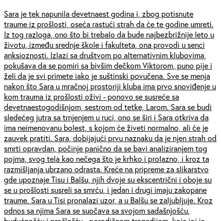
Sara je tek napunila devetnaest godina i, zbog potisnute
traume iz prošlosti, oseća rastući strah da će te godine umreti.
Iz tog razloga, ono što bi trebalo da bude najbezbrižnije leto u
životu, između srednje škole i fakulteta, ona provodi u senci
anksioznosti. Izlazi sa društvom po alternativnim klubovima,
pokušava da se pomiri sa bivšim dečkom Viktorom, puno pije i
želi da je svi primete iako je suštinski povučena. Sve se menja
nakon što Sara u mračnoj prostoriji kluba ima prvo snoviđenje u
kom trauma iz prošlosti oživi - ponovo se susreće sa
devetnaestogodišnjom, sestrom od tetke, Larom. Sara se budi
sledećeg jutra sa trnjenjem u ruci, ono se širi i Sara otkriva da
ima neimenovanu bolest, s kojom će živeti normalno, ali će je
zauvek pratiti. Sara, dobijajući prvu naznaku da je njen strah od
smrti opravdan, počinje panično da se bavi analiziranjem tog
pojma, svog tela kao nečega što je krhko i prolazno, i kroz ta
razmišljanja ubrzano odrasta. Kreće na pripreme za slikarstvo
gde upoznaje Tisu i Balšu, njih dvoje su ekscentrični i oboje su
se u prošlosti susreli sa smrću, i jedan i drugi imaju zakopane
traume. Sara u Tisi pronalazi uzor, a u Balšu se zaljubljuje. Kroz
odnos sa njima Sara se suočava sa svojom sadašnjošću,
budućnošću i prošlošću - porodičnom tragedijom, koja joj je