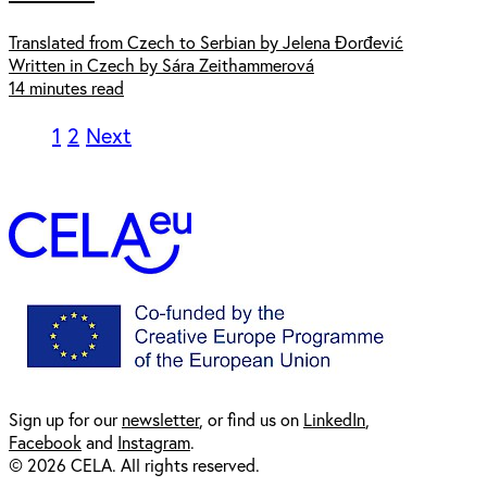
Translated from Czech to Serbian by Jelena Đorđević
Written in Czech by Sára Zeithammerová
14 minutes read
1
2
Next
Sign up for our
newsl
etter
, or find us on
LinkedIn
,
Facebook
and
Instagram
.
© 2026 CELA. All rights reserved.