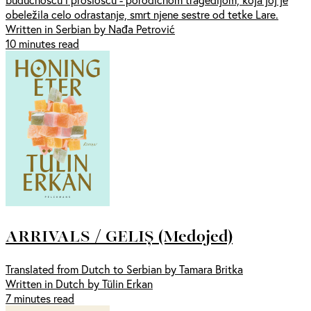
obeležila celo odrastanje, smrt njene sestre od tetke Lare.
Written in Serbian by Nađa Petrović
10 minutes read
ARRIVALS / GELIȘ (Medojed)
Translated from Dutch to Serbian by Tamara Britka
Written in Dutch by Tülin Erkan
7 minutes read