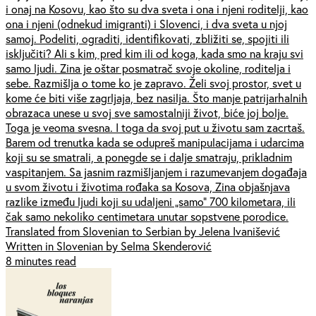
i onaj na Kosovu, kao što su dva sveta i ona i njeni roditelji, kao
ona i njeni (odnekud imigranti) i Slovenci, i dva sveta u njoj
samoj. Podeliti, ograditi, identifikovati, zbližiti se, spojiti ili
isključiti? Ali s kim, pred kim ili od koga, kada smo na kraju svi
samo ljudi. Zina je oštar posmatrač svoje okoline, roditelja i
sebe. Razmišlja o tome ko je zapravo. Želi svoj prostor, svet u
kome će biti više zagrljaja, bez nasilja. Što manje patrijarhalnih
obrazaca unese u svoj sve samostalniji život, biće joj bolje.
Toga je veoma svesna. I toga da svoj put u životu sam zacrtaš.
Barem od trenutka kada se odupreš manipulacijama i udarcima
koji su se smatrali, a ponegde se i dalje smatraju, prikladnim
vaspitanjem. Sa jasnim razmišljanjem i razumevanjem događaja
u svom životu i životima rođaka sa Kosova, Zina objašnjava
razlike između ljudi koji su udaljeni „samo” 700 kilometara, ili
čak samo nekoliko centimetara unutar sopstvene porodice.
Translated from Slovenian to Serbian by Jelena Ivanišević
Written in Slovenian by Selma Skenderović
8 minutes read