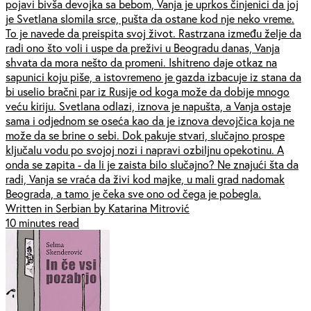
pojavi bivša devojka sa bebom, Vanja je uprkos činjenici da joj
je Svetlana slomila srce, pušta da ostane kod nje neko vreme.
To je navede da preispita svoj život. Rastrzana između želje da
radi ono što voli i uspe da preživi u Beogradu danas, Vanja
shvata da mora nešto da promeni. Ishitreno daje otkaz na
sapunici koju piše, a istovremeno je gazda izbacuje iz stana da
bi uselio bračni par iz Rusije od koga može da dobije mnogo
veću kiriju. Svetlana odlazi, iznova je napušta, a Vanja ostaje
sama i odjednom se oseća kao da je iznova devojčica koja ne
može da se brine o sebi. Dok pakuje stvari, slučajno prospe
ključalu vodu po svojoj nozi i napravi ozbiljnu opekotinu. A
onda se zapita - da li je zaista bilo slučajno? Ne znajući šta da
radi, Vanja se vraća da živi kod majke, u mali grad nadomak
Beograda, a tamo je čeka sve ono od čega je pobegla.
Written in Serbian by Katarina Mitrović
10 minutes read