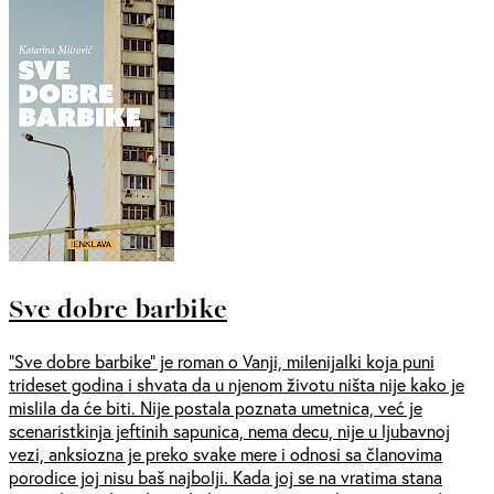
Sve dobre barbike
“Sve dobre barbike” je roman o Vanji, milenijalki koja puni
trideset godina i shvata da u njenom životu ništa nije kako je
mislila da će biti. Nije postala poznata umetnica, već je
scenaristkinja jeftinih sapunica, nema decu, nije u ljubavnoj
vezi, anksiozna je preko svake mere i odnosi sa članovima
porodice joj nisu baš najbolji. Kada joj se na vratima stana