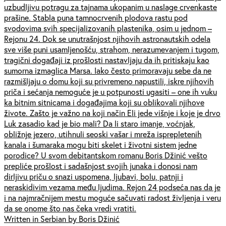
uzbudljivu potragu za tajnama ukopanim u naslage crvenkaste
prašine. Stabla puna tamnocrvenih plodova rastu pod
svodovima svih specijalizovanih plastenika, osim u jednom –
Rejonu 24. Dok se unutrašnjost njihovih astronautskih odela
sve više puni usamljenošću, strahom, nerazumevanjem i tugom,
tragični događaji iz prošlosti nastavljaju da ih pritiskaju kao
sumorna izmaglica Marsa. Iako često primoravaju sebe da ne
razmišljaju o domu koji su privremeno napustili, iskre njihovih
priča i sećanja nemoguće je u potpunosti ugasiti – one ih vuku
ka bitnim sitnicama i događajima koji su oblikovali njihove
živote. Zašto je važno na koji način Eli jede višnje i koje je drvo
Luk zasadio kad je bio mali? Da li staro imanje, voćnjak,
obližnje jezero, utihnuli seoski vašar i mreža isprepletenih
kanala i šumaraka mogu biti skelet i životni sistem jedne
porodice? U svom debitantskom romanu Boris Džinić vešto
prepliće prošlost i sadašnjost svojih junaka i donosi nam
dirljivu priču o snazi uspomena, ljubavi, bolu, patnji i
neraskidivim vezama među ljudima. Rejon 24 podseća nas da je
i na najmračnijem mestu moguće sačuvati radost življenja i veru
da se onome što nas čeka vredi vratiti.
Written in Serbian by Boris Džinić