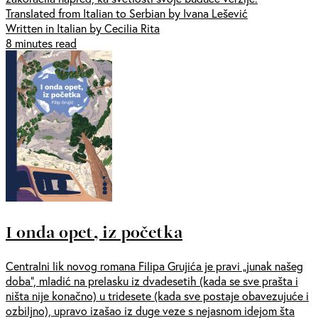
Translated from Italian to Serbian by Ivana Lešević
Written in Italian by Cecilia Rita
8 minutes read
I onda opet, iz početka
Centralni lik novog romana Filipa Grujića je pravi „junak našeg
doba“, mladić na prelasku iz dvadesetih (kada se sve prašta i
ništa nije konačno) u tridesete (kada sve postaje obavezujuće i
ozbiljno), upravo izašao iz duge veze s nejasnom idejom šta