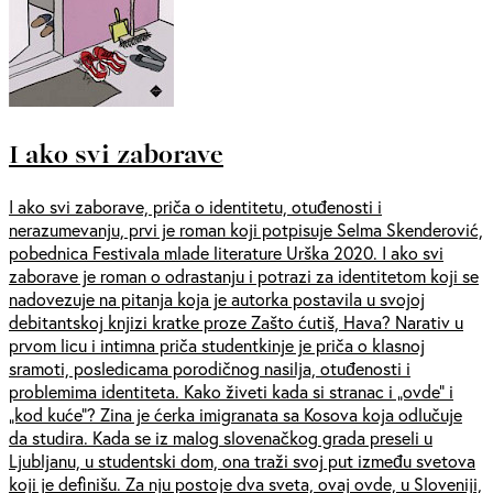
I ako svi zaborave
I ako svi zaborave, priča o identitetu, otuđenosti i
nerazumevanju, prvi je roman koji potpisuje Selma Skenderović,
pobednica Festivala mlade literature Urška 2020. I ako svi
zaborave je roman o odrastanju i potrazi za identitetom koji se
nadovezuje na pitanja koja je autorka postavila u svojoj
debitantskoj knjizi kratke proze Zašto ćutiš, Hava? Narativ u
prvom licu i intimna priča studentkinje je priča o klasnoj
sramoti, posledicama porodičnog nasilja, otuđenosti i
problemima identiteta. Kako živeti kada si stranac i „ovde” i
„kod kuće”? Zina je ćerka imigranata sa Kosova koja odlučuje
da studira. Kada se iz malog slovenačkog grada preseli u
Ljubljanu, u studentski dom, ona traži svoj put između svetova
koji je definišu. Za nju postoje dva sveta, ovaj ovde, u Sloveniji,