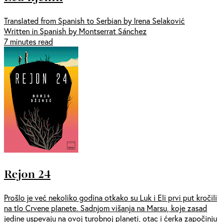
Translated from Spanish to Serbian by Irena Selaković
Written in Spanish by Montserrat Sánchez
7 minutes read
Rejon 24
Prošlo je već nekoliko godina otkako su Luk i Eli prvi put kročili
na tlo Crvene planete. Sadnjom višanja na Marsu, koje zasad
jedine uspevaju na ovoj turobnoj planeti, otac i ćerka započinju