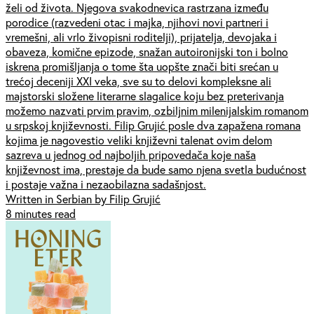
želi od života. Njegova svakodnevica rastrzana između
porodice (razvedeni otac i majka, njihovi novi partneri i
vremešni, ali vrlo živopisni roditelji), prijatelja, devojaka i
obaveza, komične epizode, snažan autoironijski ton i bolno
iskrena promišljanja o tome šta uopšte znači biti srećan u
trećoj deceniji XXI veka, sve su to delovi kompleksne ali
majstorski složene literarne slagalice koju bez preterivanja
možemo nazvati prvim pravim, ozbiljnim milenijalskim romanom
u srpskoj književnosti. Filip Grujić posle dva zapažena romana
kojima je nagovestio veliki književni talenat ovim delom
sazreva u jednog od najboljih pripovedača koje naša
književnost ima, prestaje da bude samo njena svetla budućnost
i postaje važna i nezaobilazna sadašnjost.
Written in Serbian by Filip Grujić
8 minutes read