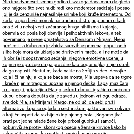
Mia ima dvadeset sedam godina i svakoga dana mora da gleda
ono najgore što svet nudi: radi kao moderator sadržaja i posao
joj je da cenzuriše najnasilnije snimke koji kruže internetom. Od
kada je njen bivši momak nastradao od strujnog udara u kadi,
ona živi u nekoj vrsti začaranog kruga nihilizma i kajanja,
obamrla od posla koji obavlja i psihoaktivnih lekova, a tek
povremeno je prene prijateljstvo sa Denisom i Mirijam. Njena
prošlost sa Rubenom je zbirka surovih uspomena, poput onih
slika koje mora da uklanja sa društvenih mreža, ali ne može da
ih obriše iz sopstvenog sećanja: njegove emotivne ucene, u
kojima je optužuje da ga proždire kao bogomoljka, i njen strah
da ga napusti. Međutim, kada naiđe na Sofijin video, devojke
koja liči na nju, a koja se baca sa mosta, Mia uspeva da se trgne
i kreće njenim tragom: upoznaje njenog dečka, Lapa, muzičara
u usponu, i prijateljicu Margo, eskort-damu i igračicu u noćnom
klubu; oboma dopušta da je zavedu u jednom vrtlogu odraza,
sve dok Mia, sa Mirijam i Margo, ne odluči da sebi pruži
alternativu, koja se ogleda u sestrinskom paktu van svih okvira,
a koji će uspeti da razbije oklop njenog bola. „Bogomoljka”
prati put jedne mlade žene koja prkosi gubitku i samoći,
pobunivši se protiv iskonskog osećaja ženske krivice kako bi
zakoračila napred, ka svetlosti svoje buduće verzije.