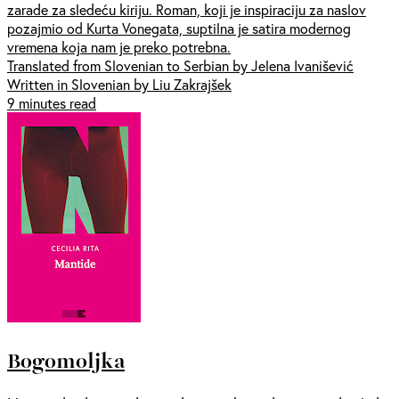
zarade za sledeću kiriju. Roman, koji je inspiraciju za naslov
pozajmio od Kurta Vonegata, suptilna je satira modernog
vremena koja nam je preko potrebna.
Translated from Slovenian to Serbian by Jelena Ivanišević
Written in Slovenian by Liu Zakrajšek
9 minutes read
Bogomoljka