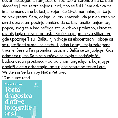
devetnaestogodišnjom, sestrom od tetke, Larom. Sara se budi
sledećeg jutra sa trnjenjem u ruci, ono se širi i Sara otkriva da
ima neimenovanu bolest, s kojom će živeti normalno, ali će je
zauvek pratiti. Sara, dobijajući prvu naznaku da je njen strah od
smrti opravdan, počinje panično da se bavi analiziranjem tog
pojma, svog tela kao nečega što je krhko i prolazno, i kroz ta
razmišljanja ubrzano odrasta. Kreće na pripreme za slikarstvo
gde upoznaje Tisu i Balšu, njih dvoje su ekscentrični i oboje su
se u prošlosti susreli sa smrću, i jedan i drugi imaju zakopane
traume. Sara u Tisi pronalazi uzor, a u Balšu se zaljubljuje. Kroz
odnos sa njima Sara se suočava sa svojom sadašnjošću,
budućnošću i prošlošću - porodičnom tragedijom, koja joj je
obeležila celo odrastanje, smrt njene sestre od tetke Lare.
Written in Serbian by Nađa Petrović
10 minutes read