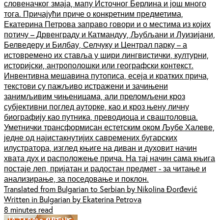
словеначког змаја, мапу Источног Берлина и још много
тога. Причајући приче о конкретним предметима,
Екатерина Петрова заправо говори и о местима из којих
потичу – Дрвенграду и Катмандуу, Љубљани и Луизијани,
Белведеру и Билбау, Селчуку и Централ парку – а
истовремено их ставља у шири лингвистички, културни,
историјски, антрополошки или географски контекст.
Инвентивна мешавина путописа, есеја и кратких прича,
текстови су пажљиво истражени и зачињени
занимљивим чињеницама, али преломљени кроз
субјективни поглед ауторке, као и кроз њену личну
биографију као путника, преводиоца и сваштоловца.
Уметнички трансформисан естетским оком Љубе Халеве,
једне од најистакнутијих савремених бугарских
илустратора, изглед књиге на диван и духовит начин
хвата дух и расположење прича. На тај начин сама књига
постаје леп, пријатан и радостан предмет - за читање и
анализирање, за поседовање и поклон.
Translated from Bulgarian to Serbian by Nikolina Đorđević
Written in Bulgarian by Ekaterina Petrova
8 minutes read