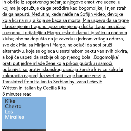
ih obriše iz sopstvenog sećanja: njegove emotivne ucene, u
kojima je optužuje da ga proždire kao bogomoljka, i njen strah
da ga napusti. Međutim, kada naiđe na Sofijin video, devojke
koja liči na nju, a koja se baca sa mosta, Mia uspeva da se trgne
i kreće njenim tragom: upoznaje njenog dečka, Lapa, muzičara
u usponu, i prijateljicu Margo, eskort-damu i igračicu u noćnom
klubu; oboma dopušta da je zavedu u jednom vrtlogu odraza,
sve dok Mia, sa Mirijam i Margo, ne odluči da sebi pruži
alternativu, koja se ogleda u sestrinskom paktu van svih okvira,
a koji će uspeti da razbije oklop njenog bola. „Bogomoljka”
prati put jedne mlade žene koja prkosi gubitku i samoći,
pobunivši se protiv iskonskog osećaja ženske krivice kako bi
zakoračila napred, ka svetlosti svoje buduće verzije.
Translated from Italian to Serbian by Ivana Lešević
Written in Italian by Cecilia Rita
8 minutes read