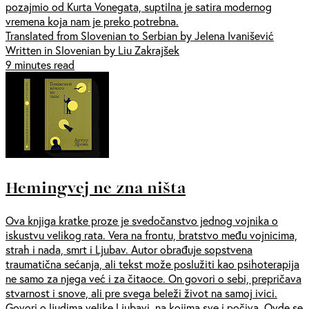
pozajmio od Kurta Vonegata, suptilna je satira modernog
vremena koja nam je preko potrebna.
Translated from Slovenian to Serbian by Jelena Ivanišević
Written in Slovenian by Liu Zakrajšek
9 minutes read
Hemingvej ne zna ništa
Ova knjiga kratke proze je svedočanstvo jednog vojnika o
iskustvu velikog rata. Vera na frontu, bratstvo među vojnicima,
strah i nada, smrt i Ljubav. Autor obrađuje sopstvena
traumatična sećanja, ali tekst može poslužiti kao psihoterapija
ne samo za njega već i za čitaoce. On govori o sebi, prepričava
stvarnost i snove, ali pre svega beleži život na samoj ivici.
Govori o ljudima velike Ljubavi, na kojima sve i počiva. Ovde se