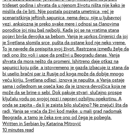
trideset godina i shvata da u njenom životu ništa nije kako je
mislila da će biti. Nije postala poznata umetnica, već je
scenaristkinja jeftinih sapunica, nema decu, nije u ljubavnoj
vezi, anksiozna je preko svake mere i odnosi sa članovima
porodice joj nisu baš najbolji. Kada joj se na vratima stana
pojavi bivša devojka sa bebom, Vanja je uprkos činjenici da joj
je Svetlana slomila srce, pušta da ostane kod nje neko vreme.
To je navede da preispita svoj život. Rastrzana između želje da
radi ono što voli i uspe da preživi u Beogradu danas, Vanja
shvata da mora nešto da promeni. Ishitreno daje otkaz na
sapunici koju piše, a istovremeno je gazda izbacuje iz stana da
bi uselio bračni par iz Rusije od koga može da dobije mnogo
veću kiriju. Svetlana odlazi, iznova je napušta, a Vanja ostaje
sama i odjednom se oseća kao da je iznova devojčica koja ne
može da se brine o sebi. Dok pakuje stvari, slučajno prospe
ključalu vodu po svojoj nozi i napravi ozbiljnu opekotinu. A
onda se zapita - da li je zaista bilo slučajno? Ne znajući šta da
radi, Vanja se vraća da živi kod majke, u mali grad nadomak
Beograda, a tamo je čeka sve ono od čega je pobegla.
Written in Serbian by Katarina Mitrović
10 minutes read