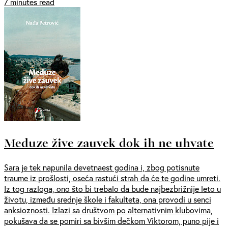
7 minutes read
Meduze žive zauvek dok ih ne uhvate
Sara je tek napunila devetnaest godina i, zbog potisnute
traume iz prošlosti, oseća rastući strah da će te godine umreti.
Iz tog razloga, ono što bi trebalo da bude najbezbrižnije leto u
životu, između srednje škole i fakulteta, ona provodi u senci
anksioznosti. Izlazi sa društvom po alternativnim klubovima,
pokušava da se pomiri sa bivšim dečkom Viktorom, puno pije i