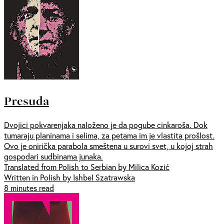
Presuda
Dvojici pokvarenjaka naloženo je da pogube cinkaroša. Dok
tumaraju planinama i selima, za petama im je vlastita prošlost.
Ovo je onirička parabola smeštena u surovi svet, u kojoj strah
gospodari sudbinama junaka.
Translated from Polish to Serbian by Milica Kozić
Written in Polish by Ishbel Szatrawska
8 minutes read