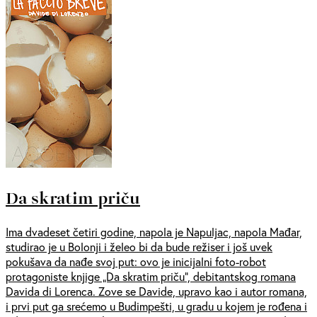
Da skratim priču
Ima dvadeset četiri godine, napola je Napuljac, napola Mađar,
studirao je u Bolonji i želeo bi da bude režiser i još uvek
pokušava da nađe svoj put: ovo je inicijalni foto-robot
protagoniste knjige „Da skratim priču“, debitantskog romana
Davida di Lorenca. Zove se Davide, upravo kao i autor romana,
i prvi put ga srećemo u Budimpešti, u gradu u kojem je rođena i