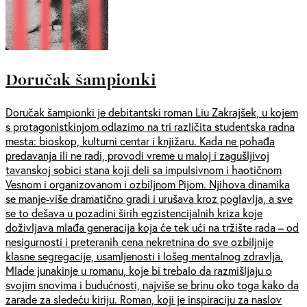
Doručak šampionki
Doručak šampionki je debitantski roman Liu Zakrajšek, u kojem
s protagonistkinjom odlazimo na tri različita studentska radna
mesta: bioskop, kulturni centar i knjižaru. Kada ne pohađa
predavanja ili ne radi, provodi vreme u maloj i zagušljivoj
tavanskoj sobici stana koji deli sa impulsivnom i haotičnom
Vesnom i organizovanom i ozbiljnom Pijom. Njihova dinamika
se manje-više dramatično gradi i urušava kroz poglavlja, a sve
se to dešava u pozadini širih egzistencijalnih kriza koje
doživljava mlađa generacija koja će tek ući na tržište rada – od
nesigurnosti i preteranih cena nekretnina do sve ozbiljnije
klasne segregacije, usamljenosti i lošeg mentalnog zdravlja.
Mlade junakinje u romanu, koje bi trebalo da razmišljaju o
svojim snovima i budućnosti, najviše se brinu oko toga kako da
zarade za sledeću kiriju. Roman, koji je inspiraciju za naslov