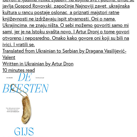
javlja Gospod Rovovski, započinje Najnoviji zavet, ukrajinska
kultura u rancu postaje oslonac, a priznati majstori ratne
književnosti ne izdržavaju ispit stvarnosti. Oni o nama,
Ukrajincima, ne znaju ništa. O sebi možemo govoriti samo mi
sami, jer je na Istoku svašta novo. I Artur Dronj o tome govori
otvoreno i neposredno. Onako kako govore oni koji su bili na
ivici. I vratili se.
Translated from Ukrainian to Serbian by Dragana Vasilijević-
Valent
Written in Ukrainian by Artur Dron
10 minutes read