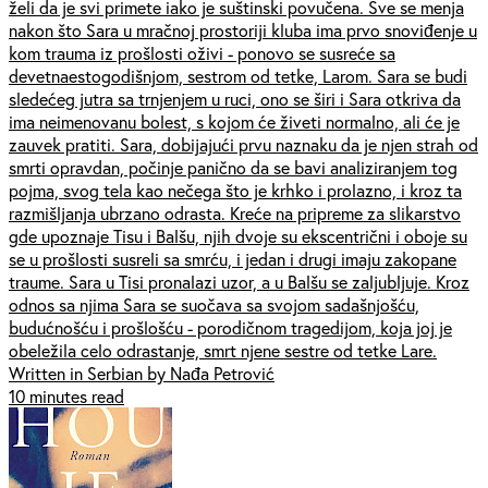
želi da je svi primete iako je suštinski povučena. Sve se menja
nakon što Sara u mračnoj prostoriji kluba ima prvo snoviđenje u
kom trauma iz prošlosti oživi - ponovo se susreće sa
devetnaestogodišnjom, sestrom od tetke, Larom. Sara se budi
sledećeg jutra sa trnjenjem u ruci, ono se širi i Sara otkriva da
ima neimenovanu bolest, s kojom će živeti normalno, ali će je
zauvek pratiti. Sara, dobijajući prvu naznaku da je njen strah od
smrti opravdan, počinje panično da se bavi analiziranjem tog
pojma, svog tela kao nečega što je krhko i prolazno, i kroz ta
razmišljanja ubrzano odrasta. Kreće na pripreme za slikarstvo
gde upoznaje Tisu i Balšu, njih dvoje su ekscentrični i oboje su
se u prošlosti susreli sa smrću, i jedan i drugi imaju zakopane
traume. Sara u Tisi pronalazi uzor, a u Balšu se zaljubljuje. Kroz
odnos sa njima Sara se suočava sa svojom sadašnjošću,
budućnošću i prošlošću - porodičnom tragedijom, koja joj je
obeležila celo odrastanje, smrt njene sestre od tetke Lare.
Written in Serbian by Nađa Petrović
10 minutes read