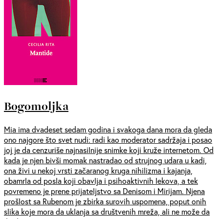
Bogomoljka
Mia ima dvadeset sedam godina i svakoga dana mora da gleda
ono najgore što svet nudi: radi kao moderator sadržaja i posao
joj je da cenzuriše najnasilnije snimke koji kruže internetom. Od
kada je njen bivši momak nastradao od strujnog udara u kadi,
ona živi u nekoj vrsti začaranog kruga nihilizma i kajanja,
obamrla od posla koji obavlja i psihoaktivnih lekova, a tek
povremeno je prene prijateljstvo sa Denisom i Mirijam. Njena
prošlost sa Rubenom je zbirka surovih uspomena, poput onih
slika koje mora da uklanja sa društvenih mreža, ali ne može da