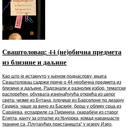
Сваштоловац: 44 (не)обична предмета
из близине и даљине
Као што је истакнуто у њеном поднаслову, књига
Сваштоловац садржи приче о 44 необична предмета из
близине и даљине. Радознали и разнолик избор, тематски
распоређен, обухвата изненађујућа открића из целог
света: чизме из Бутана, плочице из Барселоне по дизајну
Гаудија, чаше за вино из Баскије, брош у облику срца из
Сарајева, еспадриле са Пиринеја, скарабеји из старог
Египта, канту за отпатке из Њујорка, комад наранџасте
тканине са „Плутајућих пристаништа“ у језеру Изео,