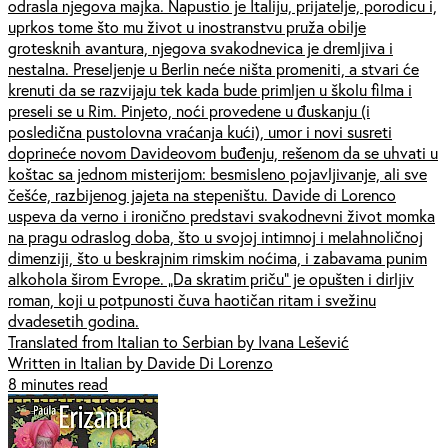
odrasla njegova majka. Napustio je Italiju, prijatelje, porodicu i,
uprkos tome što mu život u inostranstvu pruža obilje
grotesknih avantura, njegova svakodnevica je dremljiva i
nestalna. Preseljenje u Berlin neće ništa promeniti, a stvari će
krenuti da se razvijaju tek kada bude primljen u školu filma i
preseli se u Rim. Pinjeto, noći provedene u đuskanju (i
posledična pustolovna vraćanja kući), umor i novi susreti
doprineće novom Davideovom buđenju, rešenom da se uhvati u
koštac sa jednom misterijom: besmisleno pojavljivanje, ali sve
češće, razbijenog jajeta na stepeništu. Davide di Lorenco
uspeva da verno i ironično predstavi svakodnevni život momka
na pragu odraslog doba, što u svojoj intimnoj i melahnoličnoj
dimenziji, što u beskrajnim rimskim noćima, i zabavama punim
alkohola širom Evrope. „Da skratim priču” je opušten i dirljiv
roman, koji u potpunosti čuva haotičan ritam i svežinu
dvadesetih godina.
Translated from Italian to Serbian by Ivana Lešević
Written in Italian by Davide Di Lorenzo
8 minutes read