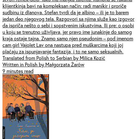
klijentkinja bavi na kompleksan način: radi manikir i proriče
sudbinu iz dlanova. Stefan tvrdi da je albino – ili je to barem
jedan deo njegovog tela. Razgovori sa njima služe kao izgovor
da ispriča nešto o sebi i sopstvenim iskustvima. Ili pre: o osobi
u koju se trenutno uživljava, jer pravo ime junakinje do samog
kraja ostaje tajna. Znamo samo njen pseudonim – pod imenom
cam girl Vajolet Lav ona nastupa pred muškarcima koji joj
plaćaju za ispunjavanje fantazija, i to ne samo seksualnih.
Translated from Polish to Serbian by Milica Kozić
Written in Polish by Małgorzata Żarów
9 minutes read