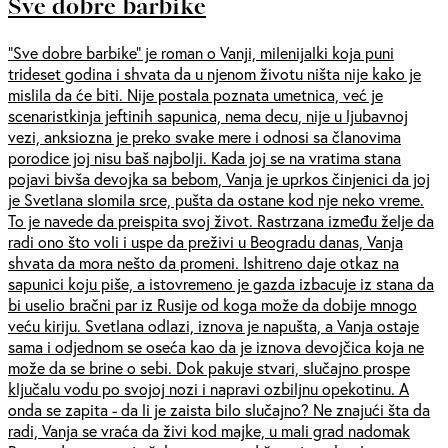
Sve dobre barbike
“Sve dobre barbike” je roman o Vanji, milenijalki koja puni
trideset godina i shvata da u njenom životu ništa nije kako je
mislila da će biti. Nije postala poznata umetnica, već je
scenaristkinja jeftinih sapunica, nema decu, nije u ljubavnoj
vezi, anksiozna je preko svake mere i odnosi sa članovima
porodice joj nisu baš najbolji. Kada joj se na vratima stana
pojavi bivša devojka sa bebom, Vanja je uprkos činjenici da joj
je Svetlana slomila srce, pušta da ostane kod nje neko vreme.
To je navede da preispita svoj život. Rastrzana između želje da
radi ono što voli i uspe da preživi u Beogradu danas, Vanja
shvata da mora nešto da promeni. Ishitreno daje otkaz na
sapunici koju piše, a istovremeno je gazda izbacuje iz stana da
bi uselio bračni par iz Rusije od koga može da dobije mnogo
veću kiriju. Svetlana odlazi, iznova je napušta, a Vanja ostaje
sama i odjednom se oseća kao da je iznova devojčica koja ne
može da se brine o sebi. Dok pakuje stvari, slučajno prospe
ključalu vodu po svojoj nozi i napravi ozbiljnu opekotinu. A
onda se zapita - da li je zaista bilo slučajno? Ne znajući šta da
radi, Vanja se vraća da živi kod majke, u mali grad nadomak