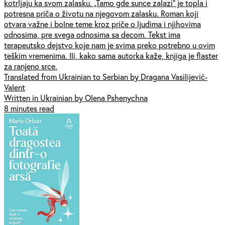
kotrljaju ka svom zalasku. „Tamo gde sunce zalazi“ je topla i
potresna priča o životu na njegovom zalasku. Roman koji
otvara važne i bolne teme kroz priče o ljudima i njihovima
odnosima, pre svega odnosima sa decom. Tekst ima
terapeutsko dejstvo koje nam je svima preko potrebno u ovim
teškim vremenima. Ili, kako sama autorka kaže, knjiga je flaster
za ranjeno srce.
Translated from Ukrainian to Serbian by Dragana Vasilijević-
Valent
Written in Ukrainian by Olena Pshenychna
8 minutes read