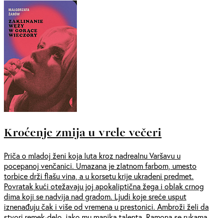
Kroćenje zmija u vrele večeri
Priča o mladoj ženi koja luta kroz nadrealnu Varšavu u
pocepanoj venčanici. Umazana je zlatnom farbom, umesto
torbice drži flašu vina, a u korsetu krije ukradeni predmet.
Povratak kući otežavaju joj apokaliptična žega i oblak crnog
dima koji se nadvija nad gradom. Ljudi koje sreće usput
iznenađuju čak i više od vremena u prestonici. Ambroži želi da
stvori remek-delo, iako mu manjka talenta. Ramona se rukama