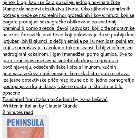
njihov blog, kao i priča o pokušaju jednog novinara žute
štampe da napravi ekskluzivu života. Oko njihovih zamršenih
potraga kreće se nadrealni hor grotesknih likova: hirurzi koji se
bogate prodajući seks-igračke oblikovane po anatomiji
preminulih porno zvezda, đavolji advokati koji drže pripravnike
na uzici, forenzički analitičari koji pokušavaju da se probiju kao
jutjuberi, bivši glumci iz dečjih emisija pali u nemilost, psihijatri
koji se prerušavaju u avokado tokom seansi, brbljivi influenseri
nadrogirani kokainom, ljigavi menadžeri porno glumica. Sve to
prati i začinjava mešavina sintetičkih droga i ugovora o
potčinjavanju, odsečenih šaka i pita s limunom, kućnih
ljubimaca zečeva i treš emisija, Ikea skladišta i porno setova.
Iza jasne detektivske priče raspliću se oblici jedne pornografije
postojanja za koju, danas, više ne postoji ništa što bi bilo
opsceno.
Translated from Italian to Serbian by Ivana Lešević
Written in Italian by Claudia Grande
9 minutes read