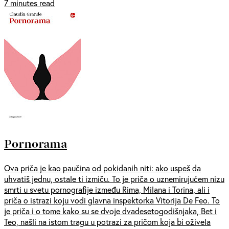
7 minutes read
Pornorama
Ova priča je kao paučina od pokidanih niti: ako uspeš da
uhvatiš jednu, ostale ti izmiču. To je priča o uznemirujućem nizu
smrti u svetu pornografije između Rima, Milana i Torina, ali i
priča o istrazi koju vodi glavna inspektorka Vitorija De Feo. To
je priča i o tome kako su se dvoje dvadesetogodišnjaka, Bet i
Teo, našli na istom tragu u potrazi za pričom koja bi oživela