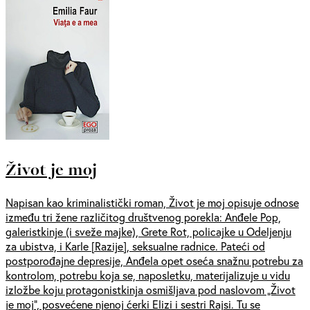
Život je moj
Napisan kao kriminalistički roman, Život je moj opisuje odnose
između tri žene različitog društvenog porekla: Anđele Pop,
galeristkinje (i sveže majke), Grete Rot, policajke u Odeljenju
za ubistva, i Karle [Razije], seksualne radnice. Pateći od
postporođajne depresije, Anđela opet oseća snažnu potrebu za
kontrolom, potrebu koja se, naposletku, materijalizuje u vidu
izložbe koju protagonistkinja osmišljava pod naslovom „Život
je moj”, posvećene njenoj ćerki Elizi i sestri Rajsi. Tu se