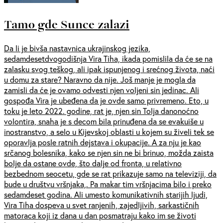
Tamo gde Sunce zalazi
Da li je bivša nastavnica ukrajinskog jezika,
sedamdesetdvogodišnja Vira Tiha, ikada pomislila da će se na
zalasku svog teškog, ali ipak ispunjenog i srećnog života, naći
u domu za stare? Naravno da nije. Još manje je mogla da
zamisli da će je ovamo odvesti njen voljeni sin jedinac. Ali
gospođa Vira je ubeđena da je ovde samo privremeno. Eto, u
toku je leto 2022. godine, rat je, njen sin Tolja danonoćno
volontira, snaha je s decom bila prinuđena da se evakuiše u
inostranstvo, a selo u Kijevskoj oblasti u kojem su živeli tek se
oporavlja posle ratnih dejstava i okupacije. A za nju je kao
srčanog bolesnika, kako se njen sin ne bi brinuo, možda zaista
bolje da ostane ovde, što dalje od fronta, u relativno
bezbednom seocetu, gde se rat prikazuje samo na televiziji, da
bude u društvu vršnjaka,. Pa makar tim vršnjacima bilo i preko
sedamdeset godina. Ali umesto komunikativnih starijih ljudi,
Vira Tiha dospeva u svet ranjenih, zajedljivih, sarkastičnih
matoraca koji iz dana u dan posmatraju kako im se životi