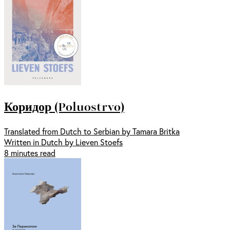
Коридор (Poluostrvo)
Translated from Dutch to Serbian by Tamara Britka
Written in Dutch by Lieven Stoefs
8 minutes read