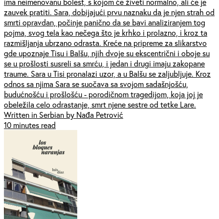
ima neimenovanu bolest, s kojom će živeti normalno, ali će je
zauvek pratiti. Sara, dobijajući prvu naznaku da je njen strah od
smrti opravdan, počinje panično da se bavi analiziranjem tog
pojma, svog tela kao nečega što je krhko i prolazno, i kroz ta
razmišljanja ubrzano odrasta. Kreće na pripreme za slikarstvo
gde upoznaje Tisu i Balšu, njih dvoje su ekscentrični i oboje su
se u prošlosti susreli sa smrću, i jedan i drugi imaju zakopane
traume. Sara u Tisi pronalazi uzor, a u Balšu se zaljubljuje. Kroz
odnos sa njima Sara se suočava sa svojom sadašnjošću,
budućnošću i prošlošću - porodičnom tragedijom, koja joj je
obeležila celo odrastanje, smrt njene sestre od tetke Lare.
Written in Serbian by Nađa Petrović
10 minutes read