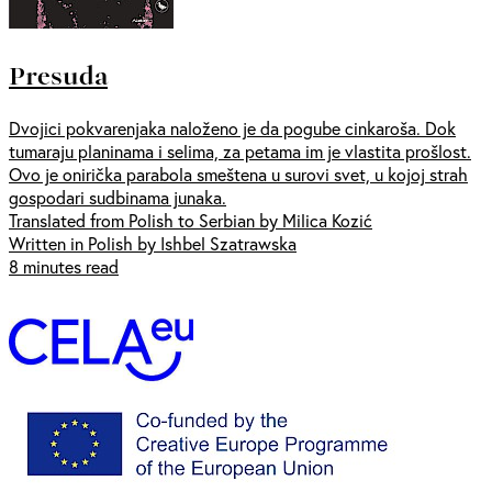
Presuda
Dvojici pokvarenjaka naloženo je da pogube cinkaroša. Dok
tumaraju planinama i selima, za petama im je vlastita prošlost.
Ovo je onirička parabola smeštena u surovi svet, u kojoj strah
gospodari sudbinama junaka.
Translated from Polish to Serbian by Milica Kozić
Written in Polish by Ishbel Szatrawska
8 minutes read