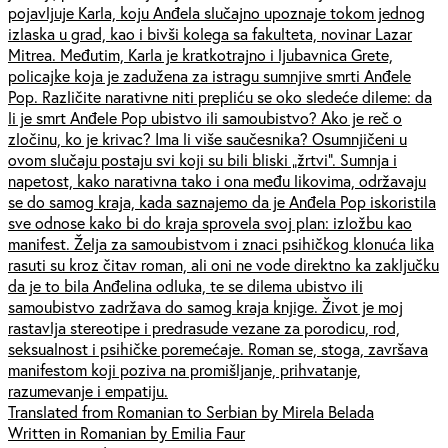
pojavljuje Karla, koju Anđela slučajno upoznaje tokom jednog
izlaska u grad, kao i bivši kolega sa fakulteta, novinar Lazar
Mitrea. Međutim, Karla je kratkotrajno i ljubavnica Grete,
policajke koja je zadužena za istragu sumnjive smrti Anđele
Pop. Različite narativne niti prepliću se oko sledeće dileme: da
li je smrt Anđele Pop ubistvo ili samoubistvo? Ako je reč o
zločinu, ko je krivac? Ima li više saučesnika? Osumnjičeni u
ovom slučaju postaju svi koji su bili bliski „žrtvi”. Sumnja i
napetost, kako narativna tako i ona među likovima, održavaju
se do samog kraja, kada saznajemo da je Anđela Pop iskoristila
sve odnose kako bi do kraja sprovela svoj plan: izložbu kao
manifest. Želja za samoubistvom i znaci psihičkog klonuća lika
rasuti su kroz čitav roman, ali oni ne vode direktno ka zaključku
da je to bila Anđelina odluka, te se dilema ubistvo ili
samoubistvo zadržava do samog kraja knjige. Život je moj
rastavlja stereotipe i predrasude vezane za porodicu, rod,
seksualnost i psihičke poremećaje. Roman se, stoga, završava
manifestom koji poziva na promišljanje, prihvatanje,
razumevanje i empatiju.
Translated from Romanian to Serbian by Mirela Belada
Written in Romanian by Emilia Faur