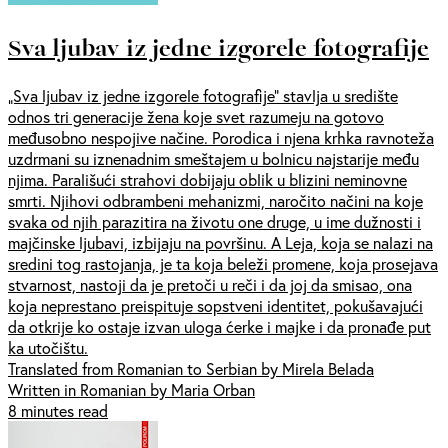
Sva ljubav iz jedne izgorele fotografije
„Sva ljubav iz jedne izgorele fotografije” stavlja u središte
odnos tri generacije žena koje svet razumeju na gotovo
međusobno nespojive načine. Porodica i njena krhka ravnoteža
uzdrmani su iznenadnim smeštajem u bolnicu najstarije među
njima. Parališući strahovi dobijaju oblik u blizini neminovne
smrti. Njihovi odbrambeni mehanizmi, naročito načini na koje
svaka od njih parazitira na životu one druge, u ime dužnosti i
majčinske ljubavi, izbijaju na površinu. A Leja, koja se nalazi na
sredini tog rastojanja, je ta koja beleži promene, koja prosejava
stvarnost, nastoji da je pretoči u reči i da joj da smisao, ona
koja neprestano preispituje sopstveni identitet, pokušavajući
da otkrije ko ostaje izvan uloga ćerke i majke i da pronađe put
ka utočištu.
Translated from Romanian to Serbian by Mirela Belada
Written in Romanian by Maria Orban
8 minutes read