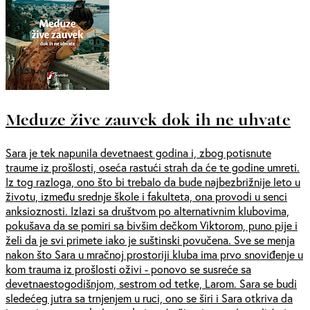
Meduze žive zauvek dok ih ne uhvate
Sara je tek napunila devetnaest godina i, zbog potisnute
traume iz prošlosti, oseća rastući strah da će te godine umreti.
Iz tog razloga, ono što bi trebalo da bude najbezbrižnije leto u
životu, između srednje škole i fakulteta, ona provodi u senci
anksioznosti. Izlazi sa društvom po alternativnim klubovima,
pokušava da se pomiri sa bivšim dečkom Viktorom, puno pije i
želi da je svi primete iako je suštinski povučena. Sve se menja
nakon što Sara u mračnoj prostoriji kluba ima prvo snoviđenje u
kom trauma iz prošlosti oživi - ponovo se susreće sa
devetnaestogodišnjom, sestrom od tetke, Larom. Sara se budi
sledećeg jutra sa trnjenjem u ruci, ono se širi i Sara otkriva da