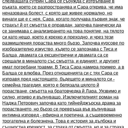
следващата сутрин Сара се събужда с изтръпване в
ръката, което се разпространява и Сара открива, че има
неназована болест, с която ще живее нормално, но
винаги ще е с нея. Сара, когато получава първия знак, че
страхът й от смъртта е оправдан, започва панически да
се занимава с анализирането на това понятие, на тялото
си като нещо, което е крехко и преходно, и чрез тези
размишления пораства много бързо. Започва курсове по
изобразително изкуство, където се запознава с Тиса и
Балша, двамата са ексцентрични и двамата са се
срещали в миналото със смъртта, и единият, и другият
имат погребани травми. В Тиса Сара намира пример, а в
Балша се влюбва. През отношенията си с тях Сара се
изправя пред настоящето, бъдещето и миналото си -
семейна трагедия, която е белязала цялото й
порастване, смъртта на братовчедка й Лара. Уязвимо и
силно, игриво и вълнуващо. Изключителният роман на
Наджа Петрович започва като тийнейджърска драма за
порастването, но бързо се превръща във вълнуваща
интимна изповед - ефирна и поетична, а същевременно
трогателна и болезнена. Това е история за дълбока и
същностна крехкост, за страха от смъртта, но и за страха