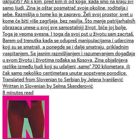
isključiti? Ali s kim, pred kim ili od koga, kada smo na kraju svi
samo ljudi. Zina je oštar posmatrač svoje okoline, roditelja i
sebe. Razmišlja o tome ko je zapravo. Želi svoj prostor, svet u
kome će biti više zagrljaja, bez nasilja. Što manje patrijarhalnih
obrazaca unese u svoj sve samostalniji život, biće joj bolje.
Toga je veoma svesna. I toga da svoj put u životu sam zacrtaš.
Barem od trenutka kada se odupreš manipulacijama i udarcima
koji su se smatrali, a ponegde se i dalje smatraju, prikladnim
vaspitanjem. Sa jasnim razmišljanjem i razumevanjem događaja
u svom životu i životima rođaka sa Kosova, Zina objašnjava
razlike između ljudi koji su udaljeni „samo” 700 kilometara, ili
čak samo nekoliko centimetara unutar sopstvene porodice.
Translated from Slovenian to Serbian by Jelena Ivanišević
Written in Slovenian by Selma Skenderović
8 minutes read