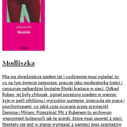
Modliszka
Mia ma dwadzieścia siedem lat i codziennie musi oglądać to,
co na tym świecie najgorsze: pracuje jako moderatorka treści i
cenzuruje najbardziej brutalne filmiki krążące w sieci. Odkąd
Ruben, jej były chłopak, zginął porażony prądem w wannie,
żyje w pętli nihilizmu i wyrzutów sumienia, znieczula się pracą i
psychotropami, co jakiś czas ocucana przez przyjaciół,
Dennisa i Miriam. Przeszłość Mii z Rubenem to archiwum
wspomnień bolesnych jak te scenki, które musi usuwać z sieci.
Niestety nie jest w stanie wymazać z pamięci jego szantażów