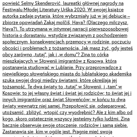
powieść Selmy Skenderović, laureatki głównej nagrody na
Festiwalu Młodej Literatury Urška 2020. W swojej książce
autorka zadaje pytania, które wybrzmiały już w jej debiucie –
zbiorze opowiadań Zakaj molčiš, Hava? (Dlaczego milczysz,
Hava?). To utrzymana w intymnej narracji pierwszoosobowej
historia o dorastaniu, wstydzie związanym z pochodzeniem
społecznym, konsekwencjach przemocy w rodzinie, poczuciu
obcości i problemach z tożsamością. Jak masz żyć, gdy jesteś
obcy zarówno „tutaj”, jak i „w domu”? Zina to córka
mieszkających w Słowenii imigrantów z Kosowa, która
postanawia studiować w Lublanie. Przy przeprowadzce z
niewielkiego słoweńskiego miasta do lublańskiego akademika
szuka swojej drogi między światami, które określają jej
tożsamość. Te dwa światy to „tutaj” w Słowenii, i „tam” w
Kosowie; to jej własny świat i świat jej rodziców; to świat jej i
innych imigrantów oraz świat Słoweńców; w końcu to dwa
światy wewnątrz niej samej. Przepołowić się, odseparować,
utożsamić, zbliżyć, wtopić czy wyodrębnić? Ale z kim albo od
kogo, skoro ostatecznie wszyscy jesteśmy tylko ludźmi. Zina
bacznie obserwuje swoje otoczenie, rodziców i samą siebie.
Zastanawia się, kim w ogóle jest. Pragnie mieć swoją