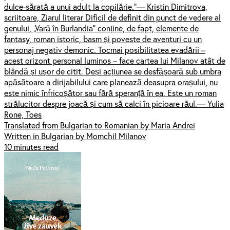
dulce-sărată a unui adult la copilărie.”— Kristin Dimitrova,
scriitoare, Ziarul literar Dificil de definit din punct de vedere al
genului, „Vară în Burlandia” conține, de fapt, elemente de
fantasy, roman istoric, basm și poveste de aventuri cu un
personaj negativ demonic. Tocmai posibilitatea evadării –
acest orizont personal luminos – face cartea lui Milanov atât de
blândă și ușor de citit. Deși acțiunea se desfășoară sub umbra
apăsătoare a dirijabilului care planează deasupra orașului, nu
este nimic înfricoșător sau fără speranță în ea. Este un roman
strălucitor despre joacă și cum să calci în picioare răul.— Yulia
Rone, Toes
Translated from Bulgarian to Romanian by Maria Andrei
Written in Bulgarian by Momchil Milanov
10 minutes read