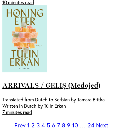
10 minutes read
ARRIVALS / GELIȘ (Medojed)
Translated from Dutch to Serbian by Tamara Britka
Written in Dutch by Tülin Erkan
7 minutes read
Prev
1
2
3
4
5
6
7
8
9
10
…
24
Next