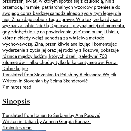
przestrzeń, świat, w którym spotka się z czułością, nie z
przemocą. Im mniej patriarchalnych wzorców przeniesie do
swojego coraz bardziej samodzielnego życia, tym lepiej dla
niej. Zina zdaje sobie z tego sprawę. Wie też, że każdy sam
wyznacza sobie ścieżkę życiową – przynajmniej od momentu,
gdy zdobędzie się na powiedzenie „nie” manipulacji i biciu,
które niekiedy wciąż uchodzą za właściwą metodę
wychowawczą. Zina, przenikliwie analizując i komentując
wydarzenia z życia jej oraz jej rodziny z Kosowa, pokazuje
różnice między ludźmi, których dzieli „zaledwie” 700
kilometrów – albo choćby tylko kilka centymetrów. Portal
Dobre knjige
Translated from Slovenian to Polish by Aleksandra Wójcik
Written in Slovenian by Selma Skenderović
7 minutes read
Sinopsis
Translated from Italian to Serbian by Ana Popović
Written in Italian by Arianna Giorgia Bonazzi
4 minutes read