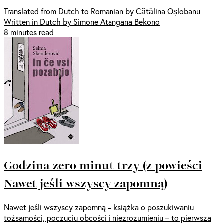
Translated from Dutch to Romanian by Cătălina Oșlobanu
Written in Dutch by Simone Atangana Bekono
8 minutes read
Godzina zero minut trzy (z powieści
Nawet jeśli wszyscy zapomną)
Nawet jeśli wszyscy zapomną – książka o poszukiwaniu
tożsamości, poczuciu obcości i niezrozumieniu – to pierwsza