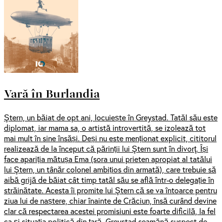
Vară în Burlandia
Ştern, un băiat de opt ani, locuiește în Greystad. Tatăl său este
diplomat, iar mama sa, o artistă introvertită, se izolează tot
mai mult în sine însăși. Deși nu este menționat explicit, cititorul
realizează de la început că părinții lui Ştern sunt în divorţ. Își
face apariția mătușa Ema (sora unui prieten apropiat al tatălui
lui Ştern, un tânăr colonel ambițios din armată), care trebuie să
aibă grijă de băiat cât timp tatăl său se află într-o delegație în
străinătate. Acesta îi promite lui Ştern că se va întoarce pentru
ziua lui de naștere, chiar înainte de Crăciun, însă curând devine
clar că respectarea acestei promisiuni este foarte dificilă, la fel
ca și situația politică din țară. Greystad seamănă suspect de