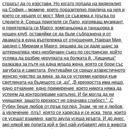
страхът да го изостави. Но когато попада на видеоклип
на София – момиче, което поразително прилича на нея и
което се хвърля от мост, Мия се съвзема и тръгва по
следите ѝ. Среща приятеля си Лапо, изгряващ музикант,
и приятелката си Марго, компаньонка и танцьорка в
нощен клуб, оставяйки се да бъде съблазнена и от
двамата в една въртележка от отношения. Накрая Мия,
заедно с Мириам и Марго, решава да си даде шанс за
алтернатива чрез необичаен съюз по сестрински, който
успява да разбие черупката на болката й. „Хищница“
разказва за пътя на една млада жена, която се бори със
загубата и самотата, бунтувайки се срещу атавистичното
женско чувство за вина, за да се устреми напред към
светлината на бъдещото си „аз“. „В крехкостта има нещо,
едно отчаяние, едно примирение, което никога няма да
успеем да контролираме напълно. И би могла да ни
унищожи, защото крехкост не означава слабост.“ „С
Рубен беше любов от пръв поглед. Знам, че не е любов,
а увлечение, плът, която се харесва и се иска, тела, които
се усещат взаимно, както акула усеща кръвта. И до днес,
ако някой ме попита кой е бил най-хубавият ден в живота