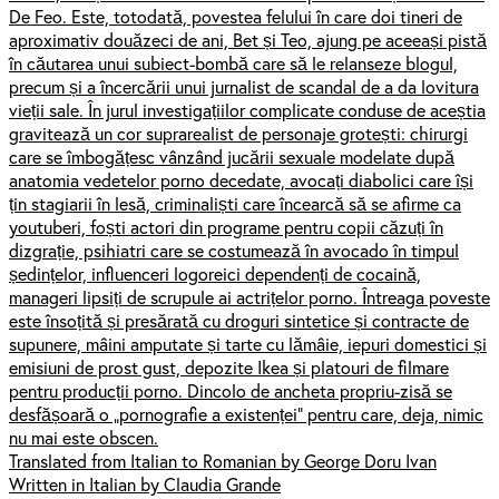
De Feo. Este, totodată, povestea felului în care doi tineri de
aproximativ douăzeci de ani, Bet și Teo, ajung pe aceeași pistă
în căutarea unui subiect-bombă care să le relanseze blogul,
precum și a încercării unui jurnalist de scandal de a da lovitura
vieții sale. În jurul investigațiilor complicate conduse de aceștia
gravitează un cor suprarealist de personaje grotești: chirurgi
care se îmbogățesc vânzând jucării sexuale modelate după
anatomia vedetelor porno decedate, avocați diabolici care își
țin stagiarii în lesă, criminaliști care încearcă să se afirme ca
youtuberi, foști actori din programe pentru copii căzuți în
dizgrație, psihiatri care se costumează în avocado în timpul
ședințelor, influenceri logoreici dependenți de cocaină,
manageri lipsiți de scrupule ai actrițelor porno. Întreaga poveste
este însoțită și presărată cu droguri sintetice și contracte de
supunere, mâini amputate și tarte cu lămâie, iepuri domestici și
emisiuni de prost gust, depozite Ikea și platouri de filmare
pentru producții porno. Dincolo de ancheta propriu-zisă se
desfășoară o „pornografie a existenței” pentru care, deja, nimic
nu mai este obscen.
Translated from Italian to Romanian by George Doru Ivan
Written in Italian by Claudia Grande