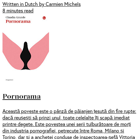
Written in Dutch by Carmien Michels
8 minutes read
Pornorama
Această poveste este o pânză de păianjen țesută din fire rupte:
dacă reușești să prinzi unul, toate celelalte îți scapă imediat
printre degete. Este povestea unei serii tulburătoare de morți
din industria pornografiei, petrecute între Roma, Milano și
Torino, dar și a anchetei conduse de inspectoarea-șefă Vittoria