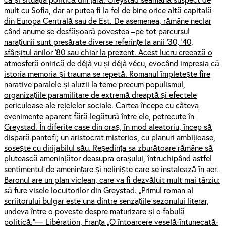
mult cu Sofia, dar ar putea fi la fel de bine orice altă capitală
din Europa Centrală sau de Est. De asemenea, rămâne neclar
când anume se desfășoară povestea –pe tot parcursul
narațiunii sunt presărate diverse referințe la anii ’30, ’40,
sfârșitul anilor ’80 sau chiar la prezent. Acest lucru creează o
atmosferă onirică de déjà vu și déjà vécu, evocând impresia că
istoria memoria și trauma se repetă. Romanul împletește fire
narative paralele și aluzii la teme precum populismul,
organizațiile paramilitare de extremă dreaptă și efectele
periculoase ale rețelelor sociale. Cartea începe cu câteva
evenimente aparent fără legătură între ele, petrecute în
Greystad. În diferite case din oraș, în mod aleatoriu, încep să
dispară pantofi; un aristocrat misterios, cu planuri ambițioase,
sosește cu dirijabilul său. Reședința sa zburătoare rămâne să
plutească amenințător deasupra orașului, întruchipând astfel
sentimentul de amenințare și neliniște care se instalează în aer.
Baronul are un plan viclean, care va fi dezvăluit mult mai târziu:
să fure visele locuitorilor din Greystad. „Primul roman al
scriitorului bulgar este una dintre senzațiile sezonului literar,
undeva între o poveste despre maturizare și o fabulă
politică.”— Libération, Franța „O întoarcere veselă-întunecată-