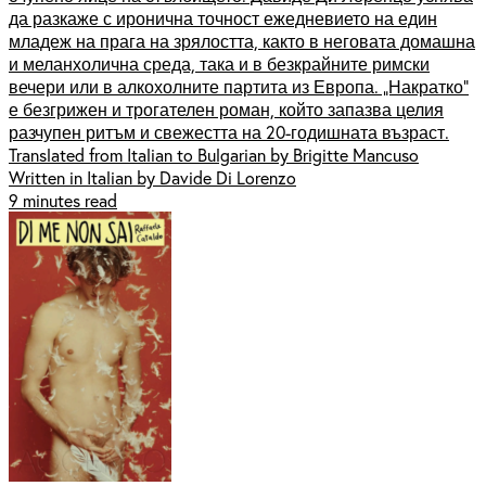
да разкаже с иронична точност ежедневието на един
младеж на прага на зрялостта, както в неговата домашна
и меланхолична среда, така и в безкрайните римски
вечери или в алкохолните партита из Европа. „Накратко”
е безгрижен и трогателен роман, който запазва целия
разчупен ритъм и свежестта на 20-годишната възраст.
Translated from Italian to Bulgarian by Brigitte Mancuso
Written in Italian by Davide Di Lorenzo
9 minutes read