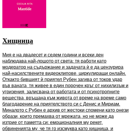
Хищница
Мия е на двадесет и седем години и всеки ден
наблюдава най-лошото от света: тя работи като
модератор на съдържание и задачата ѝ е да цензурира
най-насилствените видеоклипове, циркулиращи онлайн.
Откакто бившият ѝ приятел Рубен загива от токов удар
във ваната, тя живее в един порочен кръг от нихилизъм и
угризения, залисвана от работата и от психотропните
вещества, връщана към живота от време на време само
благодарение на приятелството си с Денис и Мириам.
Миналото с Рубен е архив от жестоки спомени като онези
образи, които премахва от мрежата, но не може да
изтрие от паметта си: емоционалния му рекет,
обвиненията му, че тя го изсмуква като хищница, и