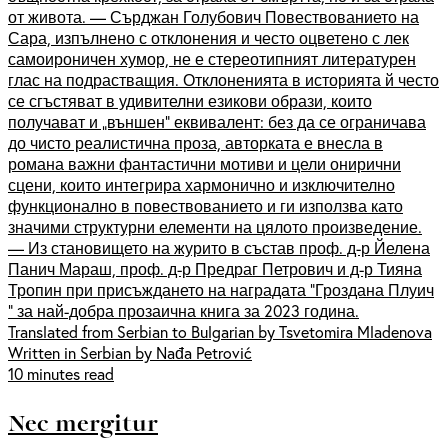
от живота. — Сърджан Голубович Повествованието на
Сара, изпълнено с отклонения и често оцветено с лек
самоироничен хумор, не е стереотипният литературен
глас на подрастващия. Отклоненията в историята й често
се сгъстяват в удивителни езикови образи, които
получават и „външен“ еквивалент: без да се ограничава
до чисто реалистична проза, авторката е внесла в
романа важни фантастични мотиви и цели онирични
сцени, които интегрира хармонично и изключително
функционално в повествованието и ги използва като
значими структурни елементи на цялото произведение.
— Из становището на журито в състав проф. д-р Йелена
Панич Мараш, проф. д-р Предраг Петрович и д-р Тияна
Тропин при присъждането на наградата "Гроздана Плуич
" за най-добра прозаична книга за 2023 година.
Translated from Serbian to Bulgarian by Tsvetomira Mladenova
Written in Serbian by Nađa Petrović
10 minutes read
Nec mergitur