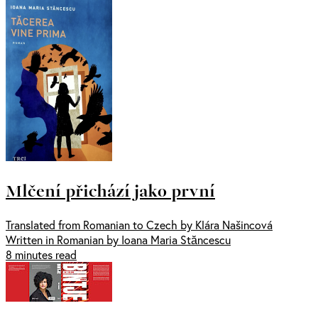
Mlčení přichází jako první
Translated from Romanian to Czech by Klára Našincová
Written in Romanian by Ioana Maria Stăncescu
8 minutes read