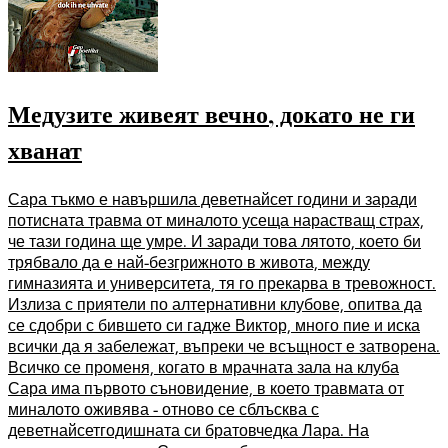
Медузите живеят вечно, докато не ги
хванат
Сара тъкмо е навършила деветнайсет години и заради
потисната травма от миналото усеща нарастващ страх,
че тази година ще умре. И заради това лятото, което би
трябвало да е най-безгрижното в живота, между
гимназията и университета, тя го прекарва в тревожност.
Излиза с приятели по алтернативни клубове, опитва да
се сдобри с бившето си гадже Виктор, много пие и иска
всички да я забележат, въпреки че всъщност е затворена.
Всичко се променя, когато в мрачната зала на клуба
Сара има първото съновидение, в което травмата от
миналото оживява - отново се сблъсква с
деветнайсетгодишната си братовчедка Лара. На