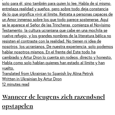
solo para él, sino también para quien lo lee. Habla de sí mismo,
entrelaza realidad y sueños, pero sobre todo deja constancia
de lo que significa vivir al límite. Retrata a personas capaces de
un Amor inmenso sobre los que todo parece sostenerse. Aquí
se le aparece el Señor de las Trincheras, comienza el Novísimo
Testamento, la cultura ucraniana que cabe en una mochila se
vuelve refugio, y los grandes nombres de la literatura bélica no
resisten el contraste con la realidad. No tienen ni idea de
nosotros, los ucranianos. De nuestra experiencia, solo podemos
hablar nosotros mismos. En el frente del Este todo ha
cambiado y Artur Dron lo cuenta sin rodeos, directo y honesto.
Habla como solo hablan quienes han estado al límite y han
vuelto.
Translated from Ukrainian to Spanish by Alina Petryk
Written in Ukrainian by Artur Dron
12 minutes read
Wanneer de leugens zich razendsnel
opstapelen