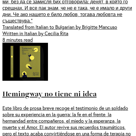
ми, без да се замисля бих отговорила: денят, в който го
срещнах. И все пак знам, че не е така, че е имало и други
дни. Че ако нашето е било любов, тогава любовта не
съществува.“
Translated from Italian to Bulgarian by Brigitte Mancuso
Written in Italian by Cecilia Rita
8 minutes read
Hemingway no tiene ni idea
Este libro de prosa breve recoge el testimonio de un soldado
sobre su experiencia en la guerra: la fe en el frente, la
hermandad entre compañeros, el miedo y la esperanza, la
muerte y el Amor. El autor revive sus recuerdos traumáticos,
pero el texto acaba convirtiéndose en una forma de terapia no