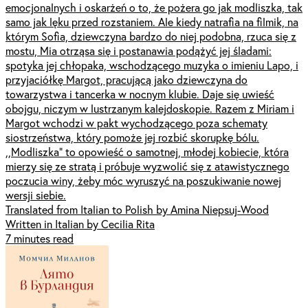
emocjonalnych i oskarżeń o to, że pożera go jak modliszka, tak
samo jak lęku przed rozstaniem. Ale kiedy natrafia na filmik, na
którym Sofia, dziewczyna bardzo do niej podobna, rzuca się z
mostu, Mia otrząsa się i postanawia podążyć jej śladami:
spotyka jej chłopaka, wschodzącego muzyka o imieniu Lapo, i
przyjaciółkę Margot, pracującą jako dziewczyna do
towarzystwa i tancerka w nocnym klubie. Daje się uwieść
obojgu, niczym w lustrzanym kalejdoskopie. Razem z Miriam i
Margot wchodzi w pakt wychodzącego poza schematy
siostrzeństwa, który pomoże jej rozbić skorupkę bólu.
,,Modliszka” to opowieść o samotnej, młodej kobiecie, która
mierzy się ze stratą i próbuje wyzwolić się z atawistycznego
poczucia winy, żeby móc wyruszyć na poszukiwanie nowej
wersji siebie.
Translated from Italian to Polish by Amina Niepsuj-Wood
Written in Italian by Cecilia Rita
7 minutes read