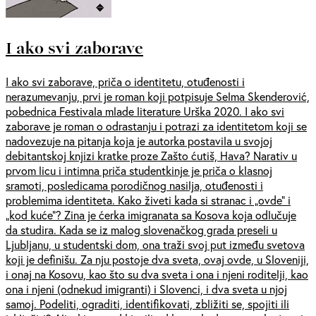
I ako svi zaborave
I ako svi zaborave, priča o identitetu, otuđenosti i
nerazumevanju, prvi je roman koji potpisuje Selma Skenderović,
pobednica Festivala mlade literature Urška 2020. I ako svi
zaborave je roman o odrastanju i potrazi za identitetom koji se
nadovezuje na pitanja koja je autorka postavila u svojoj
debitantskoj knjizi kratke proze Zašto ćutiš, Hava? Narativ u
prvom licu i intimna priča studentkinje je priča o klasnoj
sramoti, posledicama porodičnog nasilja, otuđenosti i
problemima identiteta. Kako živeti kada si stranac i „ovde” i
„kod kuće”? Zina je ćerka imigranata sa Kosova koja odlučuje
da studira. Kada se iz malog slovenačkog grada preseli u
Ljubljanu, u studentski dom, ona traži svoj put između svetova
koji je definišu. Za nju postoje dva sveta, ovaj ovde, u Sloveniji,
i onaj na Kosovu, kao što su dva sveta i ona i njeni roditelji, kao
ona i njeni (odnekud imigranti) i Slovenci, i dva sveta u njoj
samoj. Podeliti, ograditi, identifikovati, zbližiti se, spojiti ili