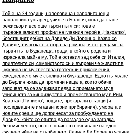
Той е на 24 години, наполовина неаполитанец и
наполовина унгарец, учил е в Болоня, иска да стане
режисьор и все още търси пътя си: това е
първоначалният профил на главния герой в „Накратко“,
блестящият дебют на Давиде Ди Лоренцо. Казва се
Давиде, точно като автора на романа, и го срещаме за
първи път в Будапеща, града, в който е родена и
израснала майка му. Той е оставил зад себе си Италия,
приятелите си, семейството си и въпреки че животът в
чужбина не му спестява гротескни приключения,
ежедневието му е сънливо и блуждаещо. Едно пътуване
до Берлин няма да промени нещата, които обаче
започват да се задвижват едва с приемането му в
училището за киноизкуство и преместването му в Рим.
Квартал „Пинието“, нощите, прекарани в танци (и
последващите им авантюрни прибирания), умората и
новите срещи ще допринесат за пробуждането на
Давиде, който се опитва да разгадае една загадка:
безсмисленото, но все по-често появяване на едно
счупено яйце на стълбището. Давиде Ди Лоренцо успява