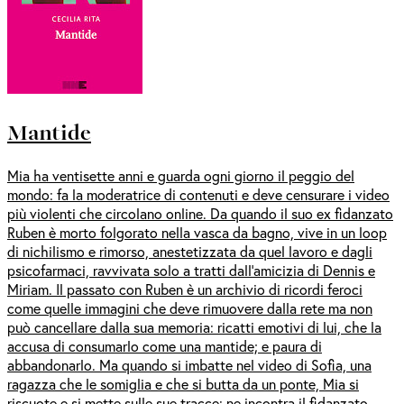
Mantide
Mia ha ventisette anni e guarda ogni giorno il peggio del
mondo: fa la moderatrice di contenuti e deve censurare i video
più violenti che circolano online. Da quando il suo ex fidanzato
Ruben è morto folgorato nella vasca da bagno, vive in un loop
di nichilismo e rimorso, anestetizzata da quel lavoro e dagli
psicofarmaci, ravvivata solo a tratti dall’amicizia di Dennis e
Miriam. Il passato con Ruben è un archivio di ricordi feroci
come quelle immagini che deve rimuovere dalla rete ma non
può cancellare dalla sua memoria: ricatti emotivi di lui, che la
accusa di consumarlo come una mantide; e paura di
abbandonarlo. Ma quando si imbatte nel video di Sofia, una
ragazza che le somiglia e che si butta da un ponte, Mia si
riscuote e si mette sulle sue tracce: ne incontra il fidanzato