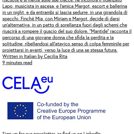
Lapo, musicista in ascesa, e l’amica Margot, escort e ballerina
in un night, e da entrambi si lascia sedurre, in una girandola di
specchi. Finché Mia, con Miriam e Margot, decide di darsi
un’alternativa, in un patto di sorellanza fuori dagli schemi che
riuscirà a rompere il guscio del suo dolore. “Mantide” racconta il
percorso di una giovane donna che sfida la perdita e la
solitudine, ribellandosi all’atavico senso di colpa femminile per
proiettarsi in avanti, verso la luce di una se stessa futura.
Written in Italian by Cecilia Rita
9 minutes read
Sign up for our
newsl
etter
, or find us on
LinkedIn
,