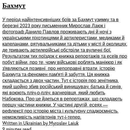
Бахмут
У період найінтенсивніших боїв за Бахмут узимку та в
березні 2023 року письменник Мирослав Лаюк і
фотограф Данило Павлов проживають дні й ночі з
українськими піхотинцями й артилеристами, медиками й
капеланами, рятувальниками та дітьми у місті й околицях,
де тривають артилерійські обстріли та вуличні бої.
Результатом тих поїздок є книжка репортажів та есеїв про
побут війни, про те, чому військові роблять манікюр і як
зʼявляються позивні, про непоправні втрати, історію
Бахмута та феномен пам’яті й забуття. Ця книжка
складається з двох частин. Тут є історія про зенітника,
який щойно збив російський винищувач; батька й синів,
які воюють пліч-о-пліч; вагнерівця, який любить
Набокова. Про це йдеться в репортажах, що складають
першу частини книжки. У частині другій, есеях —
рефлексії про історію міста і культурну спадкоємність,
неможливість напівтонів тут-і-тепер.
Written in Ukrainian by Myroslav Laiuk
9 minutes read