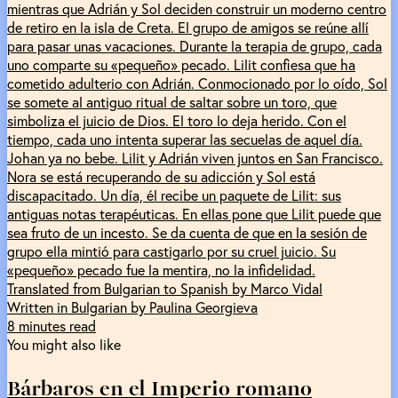
mientras que Adrián y Sol deciden construir un moderno centro
de retiro en la isla de Creta. El grupo de amigos se reúne allí
para pasar unas vacaciones. Durante la terapia de grupo, cada
uno comparte su «pequeño» pecado. Lilit confiesa que ha
cometido adulterio con Adrián. Conmocionado por lo oído, Sol
se somete al antiguo ritual de saltar sobre un toro, que
simboliza el juicio de Dios. El toro lo deja herido. Con el
tiempo, cada uno intenta superar las secuelas de aquel día.
Johan ya no bebe. Lilit y Adrián viven juntos en San Francisco.
Nora se está recuperando de su adicción y Sol está
discapacitado. Un día, él recibe un paquete de Lilit: sus
antiguas notas terapéuticas. En ellas pone que Lilit puede que
sea fruto de un incesto. Se da cuenta de que en la sesión de
grupo ella mintió para castigarlo por su cruel juicio. Su
«pequeño» pecado fue la mentira, no la infidelidad.
Translated from Bulgarian to Spanish by Marco Vidal
Written in Bulgarian by Paulina Georgieva
8 minutes read
You might also like
Bárbaros en el Imperio romano