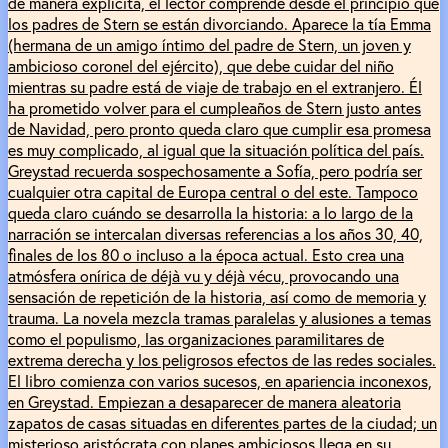
de manera explícita, el lector comprende desde el principio que
los padres de Stern se están divorciando. Aparece la tía Emma
(hermana de un amigo íntimo del padre de Stern, un joven y
ambicioso coronel del ejército), que debe cuidar del niño
mientras su padre está de viaje de trabajo en el extranjero. Él
ha prometido volver para el cumpleaños de Stern justo antes
de Navidad, pero pronto queda claro que cumplir esa promesa
es muy complicado, al igual que la situación política del país.
Greystad recuerda sospechosamente a Sofía, pero podría ser
cualquier otra capital de Europa central o del este. Tampoco
queda claro cuándo se desarrolla la historia: a lo largo de la
narración se intercalan diversas referencias a los años 30, 40,
finales de los 80 o incluso a la época actual. Esto crea una
atmósfera onírica de déjà vu y déjà vécu, provocando una
sensación de repetición de la historia, así como de memoria y
trauma. La novela mezcla tramas paralelas y alusiones a temas
como el populismo, las organizaciones paramilitares de
extrema derecha y los peligrosos efectos de las redes sociales.
El libro comienza con varios sucesos, en apariencia inconexos,
en Greystad. Empiezan a desaparecer de manera aleatoria
zapatos de casas situadas en diferentes partes de la ciudad; un
misterioso aristócrata con planes ambiciosos llega en su