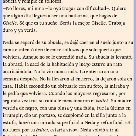
abuela y rompió en sollozos.
—No llores, mi niña —lo oyó tragar con dificultad—. Quiero
que algún día llegues a ser una bailarina, que hagas de
Giselle
. Sé que es tu sueño. Serás la mejor Giselle. Trabaja
duro y ya verás.
Neda se separó de su abuela, se dejó caer en el suelo junto a su
cama e intentó decirle entre sollozos que solo quería que
volviera. Aunque no se le entendió nada. Su abuela la levantó,
la abrazó, la sacó de la habitación y luego estuvo un rato
acariciándola. No lo vio nunca más. Lo enterraron una
semana después. No la llevaron al entierro, la dejaron sola en
casa. Había escondido un obituario con su foto, la miraba y
le pedía que volviera. Cuando los mayores regresaron, por
segunda vez tras su caída le mencionaron el
ballet
. Su madre,
vestida de negro, con una blusa y una falda, fue la última en
irrumpir, dio un portazo, se desplomó en la silla junto a la
estufa, lanzó una mirada superficial a Neda y refunfuñó: «Si
no fuera por tu
ballet,
estaría vivo». Neda volvió a ir al