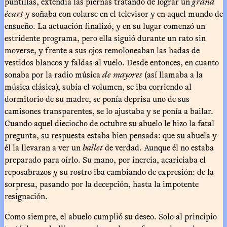
puntillas, extendía las piernas tratando de lograr un
grand
écart
y soñaba con colarse en el televisor y en aquel mundo de
ensueño. La actuación finalizó, y en su lugar comenzó un
estridente programa, pero ella siguió durante un rato sin
moverse, y frente a sus ojos remoloneaban las hadas de
vestidos blancos y faldas al vuelo. Desde entonces, en cuanto
sonaba por la radio música
de mayores
(así llamaba a la
música clásica), subía el volumen, se iba corriendo al
dormitorio de su madre, se ponía deprisa uno de sus
camisones transparentes, se lo ajustaba y se ponía a bailar.
Cuando aquel dieciocho de octubre su abuelo le hizo la fatal
pregunta, su respuesta estaba bien pensada: que su abuela y
él la llevaran a ver un
ballet
de verdad. Aunque él no estaba
preparado para oírlo. Su mano, por inercia, acariciaba el
reposabrazos y su rostro iba cambiando de expresión: de la
sorpresa, pasando por la decepción, hasta la impotente
resignación.
Como siempre, el abuelo cumplió su deseo. Solo al principio