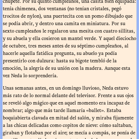
chupete. Por su quinto cumpleaños, una casita bien equipada:
tenía chimenea, dos ventanas (no tenían cristales, pegó
trocitos de nylon), una puertecita con un pomo dibujado que
se podía abrir, y dentro una camita en miniatura. Por su
sexto cumpleaños le regalaron una mesita con cuatro sillitas,
y su abuela y ella cosieron un mantel verde. Y aquel dieciocho
de octubre, tres meses antes de su séptimo cumpleaños, al
hacerle aquella fatídica pregunta, su abuelo ya podía
presentirlo con dulzura: hasta su bigote tembló de la
emoción, la alegría de su unión con la madera. Aunque esta
vez Neda lo sorprendería.
Unas semanas antes, en un domingo lluvioso, Neda estuvo
más rato de lo normal delante del televisor. Frente a sus ojos
se reveló algo mágico que en aquel momento era incapaz de
nombrar; algo que más tarde llamaría «ballet». Estaba
boquiabierta clavada en mitad del salón, y miraba fijamente
a las chicas delicadas como copitos de nieve: cómo saltaban,
giraban y flotaban por el aire; se mecía a compás, se ponía de