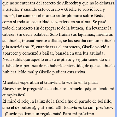
que no se enterara del secreto de Albrecht y que no lo delatara
a Giselle. Y cuando esto ocurrió y Giselle se volvió loca y
murió, fue como si el mundo se desplomara sobre Neda,
como si toda su oscuridad se vertiera en su alma. Se pasó
todo el entreacto sin despegarse de la butaca, sin levantar la
cabeza, sin decir palabra. Solo fluían sus lágrimas, mientras
su abuela, inusualmente callada, se las secaba con un pañuelo
y la acariciaba. Y, cuando tras el entreacto, Giselle volvió a
aparecer y comenzó a bailar, bañada en una luz azulada,
Neda sabía que aquello era su espíritu y seguía teniendo un
atisbo de esperanza de no haberlo entendido, de que su abuelo
hubiera leído mal y Giselle pudiera estar viva.
Mientras esperaban el tranvía a la vuelta en la plaza
Slaveykov, le preguntó a su abuelo: —Abuelo, ¿sigue siendo mi
cumpleaños?
Él miró el reloj, a la luz de la farola (no el parado de bolsillo,
sino el de pulsera), y afirmó: «Sí, todavía es tu cumpleaños».
—¿Puedo pedirme un regalo más? Para mi próximo