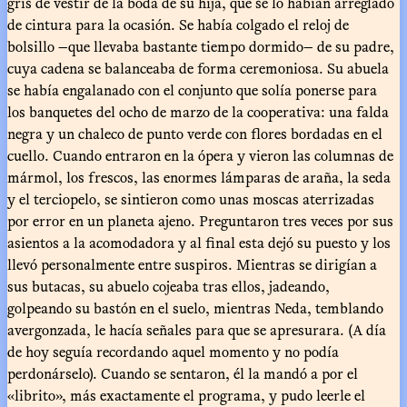
gris de vestir de la boda de su hija, que se lo habían arreglado
de cintura para la ocasión. Se había colgado el reloj de
bolsillo —que llevaba bastante tiempo dormido— de su padre,
cuya cadena se balanceaba de forma ceremoniosa. Su abuela
se había engalanado con el conjunto que solía ponerse para
los banquetes del ocho de marzo de la cooperativa: una falda
negra y un chaleco de punto verde con flores bordadas en el
cuello. Cuando entraron en la ópera y vieron las columnas de
mármol, los frescos, las enormes lámparas de araña, la seda
y el terciopelo, se sintieron como unas moscas aterrizadas
por error en un planeta ajeno. Preguntaron tres veces por sus
asientos a la acomodadora y al final esta dejó su puesto y los
llevó personalmente entre suspiros. Mientras se dirigían a
sus butacas, su abuelo cojeaba tras ellos, jadeando,
golpeando su bastón en el suelo, mientras Neda, temblando
avergonzada, le hacía señales para que se apresurara. (A día
de hoy seguía recordando aquel momento y no podía
perdonárselo). Cuando se sentaron, él la mandó a por el
«librito», más exactamente el programa, y pudo leerle el