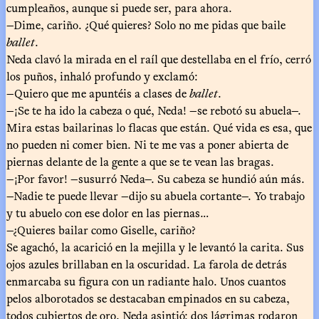
cumpleaños, aunque si puede ser, para ahora.
—Dime, cariño. ¿Qué quieres? Solo no me pidas que baile
ballet
.
Neda clavó la mirada en el raíl que destellaba en el frío, cerró
los puños, inhaló profundo y exclamó:
—Quiero que me apuntéis a clases de
ballet
.
—¡Se te ha ido la cabeza o qué, Neda! —se rebotó su abuela—.
Mira estas bailarinas lo flacas que están. Qué vida es esa, que
no pueden ni comer bien. Ni te me vas a poner abierta de
piernas delante de la gente a que se te vean las bragas.
—¡Por favor! —susurró Neda—. Su cabeza se hundió aún más.
—Nadie te puede llevar —dijo su abuela cortante—. Yo trabajo
y tu abuelo con ese dolor en las piernas…
—¿Quieres bailar como Giselle, cariño?
Se agachó, la acarició en la mejilla y le levantó la carita. Sus
ojos azules brillaban en la oscuridad. La farola de detrás
enmarcaba su figura con un radiante halo. Unos cuantos
pelos alborotados se destacaban empinados en su cabeza,
todos cubiertos de oro. Neda asintió; dos lágrimas rodaron