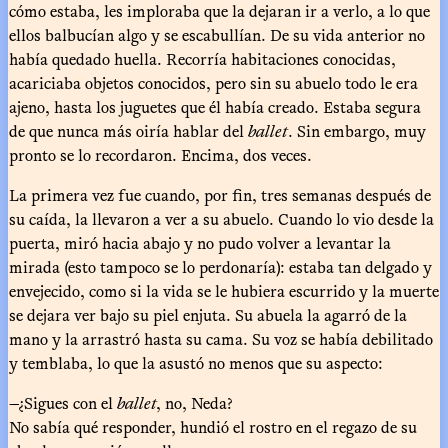
cómo estaba, les imploraba que la dejaran ir a verlo, a lo que
ellos balbucían algo y se escabullían. De su vida anterior no
había quedado huella. Recorría habitaciones conocidas,
acariciaba objetos conocidos, pero sin su abuelo todo le era
ajeno, hasta los juguetes que él había creado. Estaba segura
de que nunca más oiría hablar del
ballet
. Sin embargo, muy
pronto se lo recordaron. Encima, dos veces.
La primera vez fue cuando, por fin, tres semanas después de
su caída, la llevaron a ver a su abuelo. Cuando lo vio desde la
puerta, miró hacia abajo y no pudo volver a levantar la
mirada (esto tampoco se lo perdonaría): estaba tan delgado y
envejecido, como si la vida se le hubiera escurrido y la muerte
se dejara ver bajo su piel enjuta. Su abuela la agarró de la
mano y la arrastró hasta su cama. Su voz se había debilitado
y temblaba, lo que la asustó no menos que su aspecto:
—¿Sigues con el
ballet
, no, Neda?
No sabía qué responder, hundió el rostro en el regazo de su