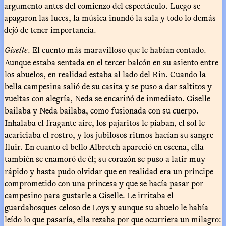
argumento antes del comienzo del espectáculo. Luego se
apagaron las luces, la música inundó la sala y todo lo demás
dejó de tener importancia.
Giselle
. El cuento más maravilloso que le habían contado.
Aunque estaba sentada en el tercer balcón en su asiento entre
los abuelos, en realidad estaba al lado del Rin. Cuando la
bella campesina salió de su casita y se puso a dar saltitos y
vueltas con alegría, Neda se encariñó de inmediato. Giselle
bailaba y Neda bailaba, como fusionada con su cuerpo.
Inhalaba el fragante aire, los pajaritos le piaban, el sol le
acariciaba el rostro, y los jubilosos ritmos hacían su sangre
fluir. En cuanto el bello Albretch apareció en escena, ella
también se enamoró de él; su corazón se puso a latir muy
rápido y hasta pudo olvidar que en realidad era un príncipe
comprometido con una princesa y que se hacía pasar por
campesino para gustarle a Giselle. Le irritaba el
guardabosques celoso de Loys y aunque su abuelo le había
leído lo que pasaría, ella rezaba por que ocurriera un milagro: