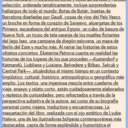
selección, ordenada temáticamente, incluye sorprendentes
hallazgos de todo el mundo: Botas de Bután, losetas de
Barcelona diseñadas por Gaudí, copas de vino del País Vasco,
un broche en forma de corazón de Sarajevo, alpargatas de los
Pirineos, escarabajos del antiguo Egipto, un cubo de basura de
Nueva York, un trozo de tela naranja de los muelles flotantes
del lago Iseo, una campana de dragón eslovena, un mapa de
Berlín del Este y mucho más. Al narrar las historias de estos
objetos concretos, Ekaterina Petrova cuenta en realidad las
historias de los lugares de los que proceden —Kustendorf y
Katmandú, Liubliana y Luisiana, Belvedere y Bilbao, Selcuk y
Central Park—, situándolos al mismo tiempo en un contexto
lingüístico, cultural, histórico, antropológico o geográfico más
amplio. Los textos, una ingeniosa mezcla entre cuaderno de
viaje, ensayo y relato corto, están cuidadosamente elaborados
y repletos de curiosidades, pero refractados a través de la
perspectiva subjetiva de la autora, así como de su biografía
personal como viajera, traductora y encuentracosas. La
maquetación del libro, realizada con el ojo estético de Lyuba
Haleva, una de las ilustradoras búlgaras contemporáneas más
destacadas, capta de forma espléndida y humorística el