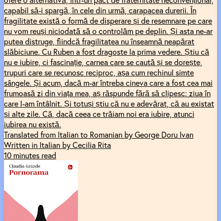
capabil să-i spargă, în cele din urmă, carapacea durerii. În
fragilitate există o formă de disperare și de resemnare pe care
nu vom reuși niciodată să o controlăm pe deplin. Și asta ne-ar
putea distruge, fiindcă fragilitatea nu înseamnă neapărat
slăbiciune. Cu Ruben a fost dragoste la prima vedere. Știu că
nu e iubire, ci fascinație, carnea care se caută și se dorește,
trupuri care se recunosc reciproc, așa cum rechinul simte
sângele. Și acum, dacă m-ar întreba cineva care a fost cea mai
frumoasă zi din viața mea, aș răspunde fără să clipesc: ziua în
care l-am întâlnit. Și totuși știu că nu e adevărat, că au existat
și alte zile. Că, dacă ceea ce trăiam noi era iubire, atunci
iubirea nu există.
Translated from Italian to Romanian by George Doru Ivan
Written in Italian by Cecilia Rita
10 minutes read