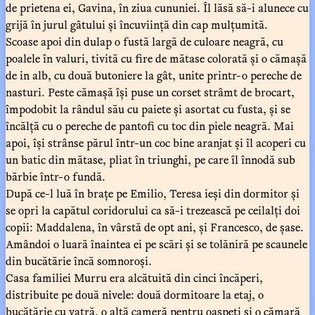
de prietena ei, Gavina, în ziua cununiei. Îl lăsă să-i alunece cu
grijă în jurul gâtului și încuviință din cap mulțumită.
Scoase apoi din dulap o fustă largă de culoare neagră, cu
poalele în valuri, tivită cu fire de mătase colorată și o cămașă
de in alb, cu două butoniere la gât, unite printr-o pereche de
nasturi. Peste cămașă își puse un corset strâmt de brocart,
împodobit la rândul său cu paiete și asortat cu fusta, și se
încălță cu o pereche de pantofi cu toc din piele neagră. Mai
apoi, își strânse părul într-un coc bine aranjat și îl acoperi cu
un batic din mătase, pliat în triunghi, pe care îl înnodă sub
bărbie într-o fundă.
După ce-l luă în brațe pe Emilio, Teresa ieși din dormitor și
se opri la capătul coridorului ca să-i trezească pe ceilalți doi
copii: Maddalena, în vârstă de opt ani, și Francesco, de șase.
Amândoi o luară înaintea ei pe scări și se tolăniră pe scaunele
din bucătărie încă somnoroși.
Casa familiei Murru era alcătuită din cinci încăperi,
distribuite pe două nivele: două dormitoare la etaj, o
bucătărie cu vatră, o altă cameră pentru oaspeți și o cămară