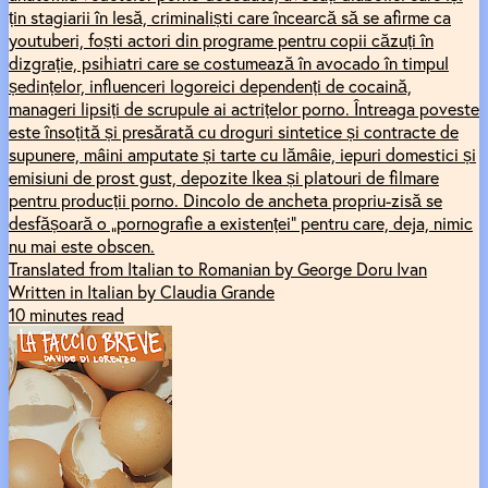
țin stagiarii în lesă, criminaliști care încearcă să se afirme ca
youtuberi, foști actori din programe pentru copii căzuți în
dizgrație, psihiatri care se costumează în avocado în timpul
ședințelor, influenceri logoreici dependenți de cocaină,
manageri lipsiți de scrupule ai actrițelor porno. Întreaga poveste
este însoțită și presărată cu droguri sintetice și contracte de
supunere, mâini amputate și tarte cu lămâie, iepuri domestici și
emisiuni de prost gust, depozite Ikea și platouri de filmare
pentru producții porno. Dincolo de ancheta propriu-zisă se
desfășoară o „pornografie a existenței” pentru care, deja, nimic
nu mai este obscen.
Translated from Italian to Romanian by George Doru Ivan
Written in Italian by Claudia Grande
10 minutes read