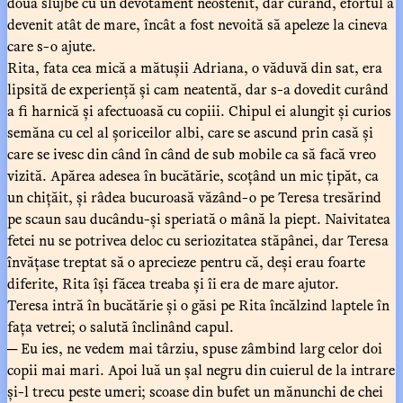
două slujbe cu un devotament neostenit, dar curând, efortul a
devenit atât de mare, încât a fost nevoită să apeleze la cineva
care s-o ajute.
Rita, fata cea mică a mătușii Adriana, o văduvă din sat, era
lipsită de experiență și cam neatentă, dar s-a dovedit curând
a fi harnică și afectuoasă cu copiii. Chipul ei alungit și curios
semăna cu cel al șoriceilor albi, care se ascund prin casă și
care se ivesc din când în când de sub mobile ca să facă vreo
vizită. Apărea adesea în bucătărie, scoțând un mic țipăt, ca
un chițăit, și râdea bucuroasă văzând-o pe Teresa tresărind
pe scaun sau ducându-și speriată o mână la piept. Naivitatea
fetei nu se potrivea deloc cu seriozitatea stăpânei, dar Teresa
învățase treptat să o aprecieze pentru că, deși erau foarte
diferite, Rita își făcea treaba și îi era de mare ajutor.
Teresa intră în bucătărie și o găsi pe Rita încălzind laptele în
fața vetrei; o salută înclinând capul.
─ Eu ies, ne vedem mai târziu, spuse zâmbind larg celor doi
copii mai mari. Apoi luă un șal negru din cuierul de la intrare
și-l trecu peste umeri; scoase din bufet un mănunchi de chei