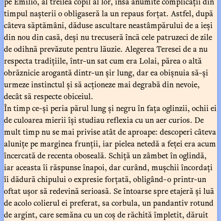
pe Emilio, al treilea copil al lor, însă anumite complicații din
timpul nașterii o obligaseră la un repaus forțat. Astfel, după
câteva săptămâni, dăduse ascultare neastâmpărului de a ieși
din nou din casă, deși nu trecuseră încă cele patruzeci de zile
de odihnă prevăzute pentru lăuzie. Alegerea Teresei de a nu
respecta tradițiile, într-un sat cum era Lolai, părea o altă
obrăznicie arogantă dintr-un șir lung, dar ea obișnuia să-și
urmeze instinctul și să acționeze mai degrabă din nevoie,
decât să respecte obiceiul.
În timp ce-și peria părul lung și negru în fața oglinzii, ochii ei
de culoarea mierii își studiau reflexia cu un aer curios. De
mult timp nu se mai privise atât de aproape: descoperi câteva
alunițe pe marginea frunții, iar pielea netedă a feței era acum
încercată de recenta oboseală. Schiță un zâmbet în oglindă,
iar aceasta îi răspunse înapoi, dar curând, mușchii încordați
îi dădură chipului o expresie forțată, obligând-o printr-un
oftat ușor să redevină serioasă. Se întoarse spre etajeră și luă
de acolo colierul ei preferat, sa corbula, un pandantiv rotund
de argint, care semăna cu un coș de răchită împletit, dăruit