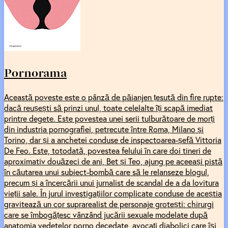
Pornorama
Această poveste este o pânză de păianjen țesută din fire rupte:
dacă reușești să prinzi unul, toate celelalte îți scapă imediat
printre degete. Este povestea unei serii tulburătoare de morți
din industria pornografiei, petrecute între Roma, Milano și
Torino, dar și a anchetei conduse de inspectoarea-șefă Vittoria
De Feo. Este, totodată, povestea felului în care doi tineri de
aproximativ douăzeci de ani, Bet și Teo, ajung pe aceeași pistă
în căutarea unui subiect-bombă care să le relanseze blogul,
precum și a încercării unui jurnalist de scandal de a da lovitura
vieții sale. În jurul investigațiilor complicate conduse de aceștia
gravitează un cor suprarealist de personaje grotești: chirurgi
care se îmbogățesc vânzând jucării sexuale modelate după
anatomia vedetelor porno decedate, avocați diabolici care își