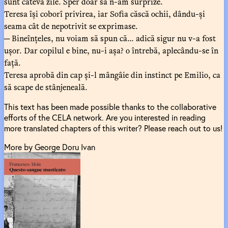
sunt câteva zile. Sper doar să n-am surprize.
Teresa își coborî privirea, iar Sofia căscă ochii, dându-și
seama cât de nepotrivit se exprimase.
─ Bineînțeles, nu voiam să spun că... adică sigur nu v-a fost
ușor. Dar copilul e bine, nu-i așa? o întrebă, aplecându-se în
față.
Teresa aprobă din cap și-l mângâie din instinct pe Emilio, ca
să scape de stânjeneală.
This text has been made possible thanks to the collaborative
efforts of the CELA network. Are you interested in reading
more translated chapters of this writer? Please reach out to us!
More by George Doru Ivan