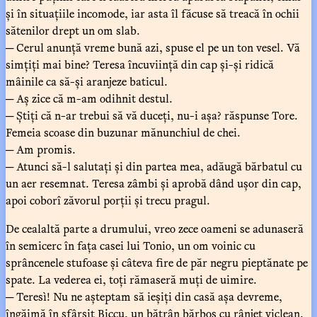
și în situațiile incomode, iar asta îl făcuse să treacă în ochii
sătenilor drept un om slab.
─ Cerul anunță vreme bună azi, spuse el pe un ton vesel. Vă
simțiți mai bine? Teresa încuviință din cap și-și ridică
mâinile ca să-și aranjeze baticul.
─ Aș zice că m-am odihnit destul.
─ Știți că n-ar trebui să vă duceți, nu-i așa? răspunse Tore.
Femeia scoase din buzunar mănunchiul de chei.
─ Am promis.
─ Atunci să-l salutați și din partea mea, adăugă bărbatul cu
un aer resemnat. Teresa zâmbi și aprobă dând ușor din cap,
apoi coborî zăvorul porții și trecu pragul.
De cealaltă parte a drumului, vreo zece oameni se adunaseră
în semicerc în fața casei lui Tonio, un om voinic cu
sprâncenele stufoase și câteva fire de păr negru pieptănate pe
spate. La vederea ei, toți rămaseră muți de uimire.
─ Teresì! Nu ne așteptam să ieșiți din casă așa devreme,
îngăimă în sfârșit Biccu, un bătrân bărbos cu rânjet viclean.