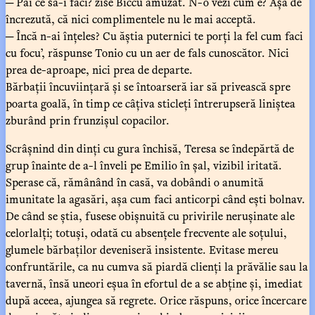
─ Păi ce să-i faci? zise Biccu amuzat. N-o vezi cum e? Așa de
încrezută, că nici complimentele nu le mai acceptă.
─ Încă n-ai înțeles? Cu ăștia puternici te porți la fel cum faci
cu focu’, răspunse Tonio cu un aer de fals cunoscător. Nici
prea de-aproape, nici prea de departe.
Bărbații încuviințară și se întoarseră iar să privească spre
poarta goală, în timp ce câțiva sticleți întrerupseră liniștea
zburând prin frunzișul copacilor.
Scrâșnind din dinți cu gura închisă, Teresa se îndepărtă de
grup înainte de a-l înveli pe Emilio în șal, vizibil iritată.
Sperase că, rămânând în casă, va dobândi o anumită
imunitate la agasări, așa cum faci anticorpi când ești bolnav.
De când se știa, fusese obișnuită cu privirile nerușinate ale
celorlalți; totuși, odată cu absențele frecvente ale soțului,
glumele bărbaților deveniseră insistente. Evitase mereu
confruntările, ca nu cumva să piardă clienți la prăvălie sau la
tavernă, însă uneori eșua în efortul de a se abține și, imediat
după aceea, ajungea să regrete. Orice răspuns, orice încercare