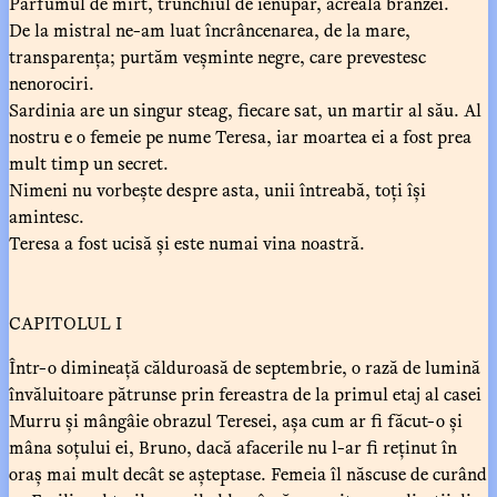
Parfumul de mirt, trunchiul de ienupăr, acreala brânzei.
De la mistral ne-am luat încrâncenarea, de la mare,
transparența; purtăm veșminte negre, care prevestesc
nenorociri.
Sardinia are un singur steag, fiecare sat, un martir al său. Al
nostru e o femeie pe nume Teresa, iar moartea ei a fost prea
mult timp un secret.
Nimeni nu vorbește despre asta, unii întreabă, toți își
amintesc.
Teresa a fost ucisă și este numai vina noastră.
CAPITOLUL I
Într-o dimineață călduroasă de septembrie, o rază de lumină
învăluitoare pătrunse prin fereastra de la primul etaj al casei
Murru și mângâie obrazul Teresei, așa cum ar fi făcut-o și
mâna soțului ei, Bruno, dacă afacerile nu l-ar fi reținut în
oraș mai mult decât se așteptase. Femeia îl născuse de curând