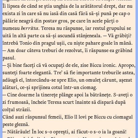
Îi lipsea de când se știa unghia de la arătătorul drept, dar nu
exista zi în care să nu iasă din casă fără să-și pună pe cap o
pălărie neagră din postav gros, pe care în acele părți o
numeau
berritta
. Teresa nu răspunse, iar restul grupului se
uită în altă parte ca să-și ascundă stânjeneala. ─ Vă grăbiți?
întrebă Tonio din pragul ușii, cu niște pahare goale în mână.
─ Am doar câteva treburi de rezolvat, îi răspunse ea grăbind
pasul.
─ Și bine faceți că vă ocupați de ele, zise Biccu ironic. Apropo,
sunteți foarte elegantă. Tre’ să fie importante treburile astea,
adăugă el, întorcându-se spre Elio, un omuleț cărunt, așezat
alături, ce-și sprijinea cotul într-un ciomag.
─ Cine doarme la tinerețe plânge apoi la bătrânețe. S-aveți o
zi frumoasă, încheie Teresa scurt înainte să dispară după
colțul străzii.
Când auzi răspunsul femeii, Elio îl lovi pe Biccu cu ciomagul
peste gleznă.
─ Nătărăule! În loc s-o oprești, ai făcut-o s-o ia la goană!