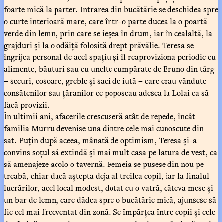
foarte mică la parter. Intrarea din bucătărie se deschidea spre
o curte interioară mare, care într-o parte ducea la o poartă
verde din lemn, prin care se ieșea în drum, iar în cealaltă, la
grajduri și la o odăiță folosită drept prăvălie. Teresa se
îngrijea personal de acel spațiu și îl reaproviziona periodic cu
alimente, băuturi sau cu unelte cumpărate de Bruno din târg
– securi, cosoare, greble și saci de iută – care erau vândute
consătenilor sau țăranilor ce poposeau adesea la Lolai ca să
facă provizii.
În ultimii ani, afacerile crescuseră atât de repede, încât
familia Murru devenise una dintre cele mai cunoscute din
sat. Puțin după aceea, mânată de optimism, Teresa și-a
convins soțul să extindă și mai mult casa pe latura de vest, ca
să amenajeze acolo o tavernă. Femeia se pusese din nou pe
treabă, chiar dacă aștepta deja al treilea copil, iar la finalul
lucrărilor, acel local modest, dotat cu o vatră, câteva mese și
un bar de lemn, care dădea spre o bucătărie mică, ajunsese să
fie cel mai frecventat din zonă. Se împărțea între copii și cele