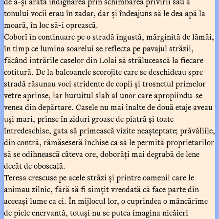
de a-și arăta indignarea prin schimbarea privirii sau a
tonului vocii erau în zadar, dar și îndeajuns să le dea apă la
moară, în loc să-i oprească.
Coborî în continuare pe o stradă îngustă, mărginită de lămâi,
în timp ce lumina soarelui se reflecta pe pavajul străzii,
făcând intrările caselor din Lolai să strălucească la fiecare
cotitură. De la balcoanele scorojite care se deschideau spre
stradă răsunau voci stridente de copii și trosnetul primelor
vetre aprinse, iar huruitul slab al unor care apropiindu-se
venea din depărtare. Casele nu mai înalte de două etaje aveau
uși mari, prinse în ziduri groase de piatră și toate
întredeschise, gata să primească vizite neașteptate; prăvăliile,
din contră, rămăseseră închise ca să le permită proprietarilor
să se odihnească câteva ore, doborâți mai degrabă de lene
decât de oboseală.
Teresa crescuse pe acele străzi și printre oamenii care le
animau zilnic, fără să fi simțit vreodată că face parte din
aceeași lume ca ei. În mijlocul lor, o cuprindea o mâncărime
de piele enervantă, totuși nu se putea imagina nicăieri