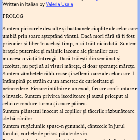
Written in Italian by
Valeria Usala
PROLOG
Suntem picioarele desculțe și bastoanele cioplite ale celor care
umblă prin soare așteptând vântul. Dacă mori fără să fi fost
prizonier și liber în același timp, n-ai trăit niciodată. Suntem
brațele puternice și mâinile lacome ale țăranilor care
muncesc o viață întreagă. Dacă trăiești din semănat și
recoltat, nu poți să ai visuri mărețe, ci doar speranțe mărețe.
Suntem zâmbetele călduroase și zeflemitoare ale celor care-l
întâmpină pe străin cu un amestec de curiozitate și
neîncredere. Fiecare întâlnire e un exod, fiecare confruntare e
o invazie. Suntem privirea iscoditoare și auzul priceput al
celui ce conduce turma și coace pâinea.
Suntem plânsetul inocent al copiilor și tăcerile răzbunătoare
ale bătrânilor.
Suntem rugăciunile spuse-n genunchi, cântecele în jurul
focului, vorbele de prisos pătate de vin.