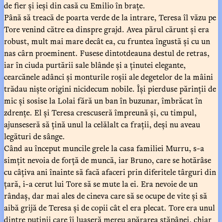
de fier și ieși din casă cu Emilio în brațe.
Până să treacă de poarta verde de la intrare, Teresa îl văzu pe
Tore venind către ea dinspre grajd. Avea părul cărunt și era
robust, mult mai mare decât ea, cu fruntea îngustă și cu un
nas cârn proeminent. Fusese dintotdeauna destul de retras,
iar în ciuda purtării sale blânde și a ținutei elegante,
cearcănele adânci și monturile roșii ale degetelor de la mâini
trădau niște origini nicidecum nobile. Își pierduse părinții de
mic și sosise la Lolai fără un ban în buzunar, îmbrăcat în
zdrențe. El și Teresa crescuseră împreună și, cu timpul,
ajunseseră să țină unul la celălalt ca frații, deși nu aveau
legături de sânge.
Când au început muncile grele la casa familiei Murru, s-a
simțit nevoia de forță de muncă, iar Bruno, care se hotărâse
cu câțiva ani înainte să facă afaceri prin diferitele târguri din
țară, i-a cerut lui Tore să se mute la ei. Era nevoie de un
rândaș, dar mai ales de cineva care să se ocupe de vite și să
aibă grijă de Teresa și de copii cât el era plecat. Tore era unul
dintre puținii care îi luaseră mereu apărarea stăpânei, chiar