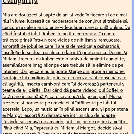
Călugărița
Mia are douăzeci și șapte de ani și vede în fiecare zi ce e mai
rău în lume: lucrează ca moderatoare de conținut și trebuie să
cenzureze cele mai violente videoclipuri care circulă online. De
când fostul ei iubit, Ruben, a murit electrocutat în cadă,
trăiește prinsă într-un cerc vicios de nihilism și remușcare,
amorțită de jobul pe care îl are și de medicația psihiatrică,
însuflețindu-se doar pe alocuri datorită prieteniei cu Dennis și
Miriam. Trecutul cu Ruben este o arhivă de amintiri cumplite,
asemănătoare imaginilor pe care trebuie să le elimine de pe
internet, dar pe care nu le poate șterge din propria memorie:
șantajele lui emoționale, prin care o acuza că îl consumă ca o
călugăriță, insecta carnivoră care își devorează partenerul și
teama de a-l părăsi. Dar când dă peste videoclipul Sofiei, o
fată care îi seamănă și care se aruncă de pe un pod, Mia se
trezește și pornește pe urmele ei: îl întâlnește pe iubitul
acesteia, Lapo, un muzician în plină ascensiune, și pe prietena
ei Margot, escortă și dansatoare într-un club de noapte,
lăsându-se sedusă de amândoi, într-un joc de oglinzi amețitor.
Până când Mia, împreună cu Miriam și Margot, decide să-și
ofere o alternativă, într-un pact de fraternitate neconvențional,