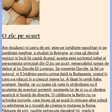
O zic pe scurt
Are douăzeci și patru de ani, este pe jumătate napolitan și pe
jumătate maghiar, a studiat la Bologna, ar vrea să devină
regizor și încă își caută drumul: acesta este portretul inițial al
personajului principal din O zic pe scurt, remarcabilul roman de
debut al lui Davide Di Lorenzo. Se numește Davide, la fel ca
autorul, și îl întâlnim pentru prima dată la Budapesta, orașul în
care s-a născut și a crescut mama lui. A lăsat în urmă Italia,
prietenii, familia, iar cu toate că viața în străinătate nu îl
scutește de aventuri grotești, existența lui de zi cu zi rămâne
apatică și lipsită de direcție. O călătorie la Berlin nu va
schimba lucrurile, care încep să se pună în mișcare abia odată
cu admiterea la o școală de cinema și mutarea la Roma.
Pădurea de pini, nopțile petrecute dansând (și, implicit,