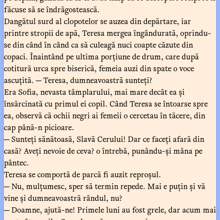
făcuse să se îndrăgostească.
Dangătul surd al clopotelor se auzea din depărtare, iar
printre stropii de apă, Teresa mergea îngândurată, oprindu-
se din când în când ca să culeagă nuci coapte căzute din
copaci. Înaintând pe ultima porțiune de drum, care după
cotitură urca spre biserică, femeia auzi din spate o voce
ascuțită. ─ Teresa, dumneavoastră sunteți?
Era Sofia, nevasta tâmplarului, mai mare decât ea și
însărcinată cu primul ei copil. Când Teresa se întoarse spre
ea, observă că ochii negri ai femeii o cercetau în tăcere, din
cap până-n picioare.
─ Sunteți sănătoasă, Slavă Cerului! Dar ce faceți afară din
casă? Aveți nevoie de ceva? o întrebă, punându-și mâna pe
pântec.
Teresa se comportă de parcă fi auzit reproșul.
─ Nu, mulțumesc, sper să termin repede. Mai e puțin și vă
vine și dumneavoastră rândul, nu?
─ Doamne, ajută-ne! Primele luni au fost grele, dar acum mai