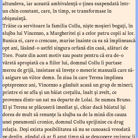
altundeva, iar această ambivalență o ținea suspendată într-
un chin constant, care, în timp, se transformase în
obișnuință.
Trăise ca servitoare la familia Collu, niște moșieri bogați, în
slujba lui Vincenzo, a Margheritei și a celor patru copii ai lor.
Bunica ei, care o crescuse, murise înainte ca ea să împlinească
opt ani, lăsând-o astfel singura orfană din casă, alături de
Tore. Poate din acest motiv sau poate pentru că era de-o
vârstă apropiată cu a fiilor lui, domnul Collu îi purtase
mereu de grijă, insistase să învețe o meserie manuală care să-
i asigure un viitor demn. În ziua în care Teresa împlinea
optsprezece ani, Vincenzo a găzduit acasă un grup de mineri;
printre ei se afla și un băiat crețuliu, înalt și zvelt, ce
provenea dintr-un sat nu departe de Lolai. Se numea Bruno.
El și Teresa se plăcuseră imediat și, chiar dacă băiatul își
dorea de mult să renunțe la slujba sa de la mină din cauza
unei pneumonii cronice, domnul Collu sprijinise cu drag
relația. Deși exista posibilitatea să nu se cunoască vreodată
pe deplin, gândul că ar fi avut timp să se descopere reciproc îi