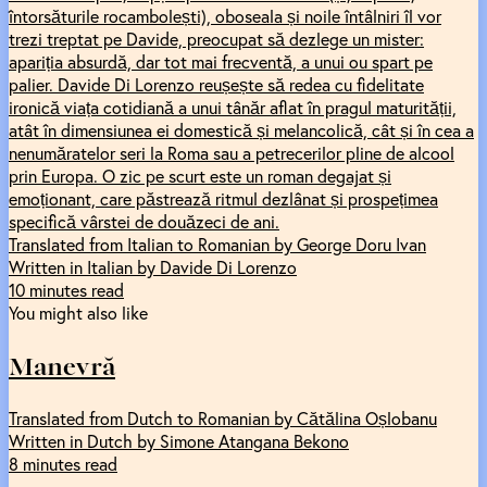
întorsăturile rocambolești), oboseala și noile întâlniri îl vor
trezi treptat pe Davide, preocupat să dezlege un mister:
apariția absurdă, dar tot mai frecventă, a unui ou spart pe
palier. Davide Di Lorenzo reușește să redea cu fidelitate
ironică viața cotidiană a unui tânăr aflat în pragul maturității,
atât în dimensiunea ei domestică și melancolică, cât și în cea a
nenumăratelor seri la Roma sau a petrecerilor pline de alcool
prin Europa. O zic pe scurt este un roman degajat și
emoționant, care păstrează ritmul dezlânat și prospețimea
specifică vârstei de douăzeci de ani.
Translated from Italian to Romanian by George Doru Ivan
Written in Italian by Davide Di Lorenzo
10 minutes read
You might also like
Manevră
Translated from Dutch to Romanian by Cătălina Oșlobanu
Written in Dutch by Simone Atangana Bekono
8 minutes read