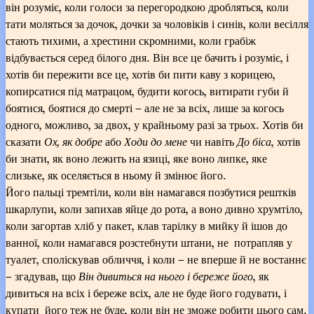
він розуміє, коли голоси за перегородкою дробляться, коли
тати моляться за дочок, дочки за чоловіків і синів, коли весілля
стають тихими, а хрестини скромними, коли грабіж
відбувається серед білого дня. Він все це бачить і розуміє, і
хотів би пережити все це, хотів би пити каву з корицею,
копирсатися під матрацом, будити когось, витирати губи й
боятися, боятися до смерті – але не за всіх, лише за когось
одного, можливо, за двох, у крайньому разі за трьох. Хотів би
сказати
Ох, як добре
або
Ходи до мене
чи навіть
До біса
, хотів
би знати, як воно лежить на язиці, яке воно липке, яке
слизьке, як оселяється в ньому й змінює його.
Його пальці тремтіли, коли він намагався позбутися рештків
шкарлупи, коли запихав яйце до рота, а воно дивно хрумтіло,
коли загортав хліб у пакет, клав тарілку в мийку й ішов до
ванної, коли намагався розстебнути штани, не потрапляв у
туалет, споліскував обличчя, і коли – не вперше й не востаннє
– згадував, що
Він дивиться на нього і береже
його
, як
дивиться на всіх і береже всіх, але не буде його годувати, і
купати його теж не буде, коли він не зможе робити цього сам.