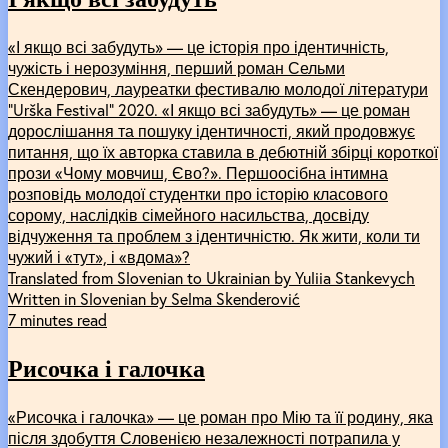
«І якщо всі забудуть» — це історія про ідентичність,
чужість і нерозуміння, перший роман Сельми
Скендерович, лауреатки фестивалю молодої літератури
“Urška Festival” 2020. «І якщо всі забудуть» — це роман
дорослішання та пошуку ідентичності, який продовжує
питання, що їх авторка ставила в дебютній збірці короткої
прози «Чому мовчиш, Єво?». Першоосібна інтимна
розповідь молодої студентки про історію класового
сорому, наслідків сімейного насильства, досвіду
відчуження та проблем з ідентичністю. Як жити, коли ти
чужий і «тут», і «вдома»?
Translated from Slovenian to Ukrainian by Yuliia Stankevych
Written in Slovenian by Selma Skenderović
7 minutes read
Рисочка і галочка
«Рисочка і галочка» — це роман про Мію та її родину, яка
після здобуття Словенією незалежності потрапила у