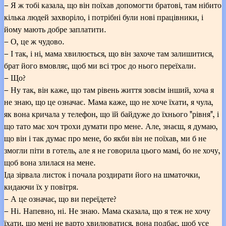
– Я ж тобі казала, що він поїхав допомогти братові, там нібито
кілька людей захворіло, і потрібні були нові працівники, і
йому мають добре заплатити.
– О, це ж чудово.
– І так, і ні, мама хвилюється, що він захоче там залишитися,
брат його вмовляє, щоб ми всі троє до нього переїхали.
– Що?
– Ну так, він каже, що там рівень життя зовсім інший, хоча я
не знаю, що це означає. Мама каже, що не хоче їхати, я чула,
як вона кричала у телефон, що їй байдуже до їхнього "рівня", і
що тато має хоч трохи думати про мене. Але, знаєш, я думаю,
що він і так думає про мене, бо якби він не поїхав, ми б не
змогли піти в готель, але я не говорила цього мамі, бо не хочу,
щоб вона злилася на мене.
Іда зірвала листок і почала роздирати його на шматочки,
кидаючи їх у повітря.
– А це означає, що ви переїдете?
– Ні. Напевно, ні. Не знаю. Мама сказала, що я теж не хочу
їхати, що мені не варто хвилюватися, вона подбає, щоб усе