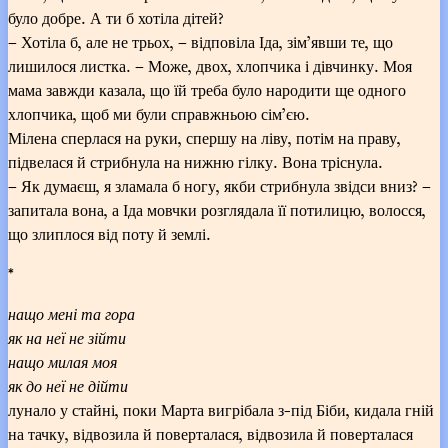
було добре. А ти б хотіла дітей?
– Хотіла б, але не трьох, – відповіла Іда, зім’явши те, що
лишилося листка. – Може, двох, хлопчика і дівчинку. Моя
мама завжди казала, що їй треба було народити ще одного
хлопчика, щоб ми були справжньою сім’єю.
Мілена сперлася на руки, спершу на ліву, потім на праву,
підвелася й стрибнула на нижню гілку. Вона тріснула.
– Як думаєш, я зламала б ногу, якби стрибнула звідси вниз? –
запитала вона, а Іда мовчки розглядала її потилицю, волосся,
що злиплося від поту й землі.
*
нащо мені та гора
як на неї не зійти
нащо милая моя
як до неї не дійти
лунало у стайні, поки Марта вигрібала з-під Біби, кидала гній
на тачку, відвозила й поверталася, відвозила й поверталася