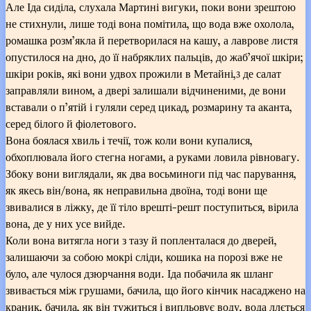
Але Іда сиділа, слухала Мартині вигуки, поки вони зрештою
не стихнули, лише тоді вона помітила, що вода вже охолола,
ромашка розм’якла й перетворилася на кашу, а лаврове листя
опустилося на дно, до її набряклих пальців, до жаб’ячої шкіри;
шкіри років, які вони удвох прожили в Метайні,
де салат
3
заправляли вином, а двері залишали відчиненими, де вони
вставали о п’ятій і гуляли серед цикад, розмарину та аканта,
серед білого й фіолетового.
Вона боялася хвиль і течії, тож коли вони купалися,
обхоплювала його стегна ногами, а руками ловила рівновагу.
Збоку вони виглядали, як два восьминоги під час парування,
як якесь він/вона, як неправильна двоїна, тоді вони ще
звивалися в ліжку, де її тіло врешті-решт поступиться, вірила
вона, де у них усе вийде.
Коли вона витягла ноги з тазу й попленталася до дверей,
залишаючи за собою мокрі сліди, кошика на порозі вже не
було, але чулося дзюрчання води. Іда побачила як шланг
звивається між грушами, бачила, що його кінчик насаджено на
краник, бачила, як він тужиться і випльовує воду, вода ллється