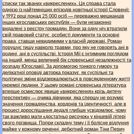
списки так званих «викреслених». Ця справа стала
однією із найтемніших епізодів новітньої історії Словенії:
у 1992 році понад 25 000 осіб — переважно мешканців
інших югославських республік — були незаконно
видалені з реєстру громадян. Вони за одну ніч втратили
свій правовий статус, особисті документи та основні
права, ставши невидимими у власній державі. Роман
порушує тишу навколо травми, про яку не говорять ані в
родині, ані в суспільстві. Історія Мії є інтимним поглядом
на інший, менш величний бік словенської незалежності та
розпаду Югославії. За допомогою тонкого гумору та
делікатної оповіді авторка показує, як суспільні та
політичні зміни віддзеркалюються в повсякденному житті
окремої людини. У цьому романі словенська література
вперше осмислює явище «викреслення» крізь дитячу
перспективу — очима дівчинки, яка спершу не розуміє
значення громадянства, кордонів та ідентичності, але в
процесі дорослішання дедалі глибше усвідомлює, чому
так важливо мати «достатньо рисочок» у кінцевій літері
свого прізвища. Попри складну тему і її болісне відлуння
майже у кожному реченні, дебютний роман Тіни Перич