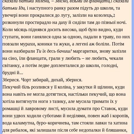
сказали батьки Мілени, – Звісно, візьми їм фланцати
,
сказали
1
батьки Іди,
і наступного ранку разом підуть до школи, та
увечері вони прокралися до лугу, залізли на козолець,
2
розкинули простирадло на даху й сиділи там до пізньої ночі.
Коли місяць піднявся досить високо, щоб було видно, куди
ступати, вони ганялися одна за одною, падали в траву, по них
повзали мурахи, коники та жуки, а легені аж боліли. Потім
вони назбирали
Ти їх десь бачиш?
маргаритки, знову залізли
на сіно, їли фланцати, грали у любить – не любить, чекали
світанку, а потім ледве допленталися до школи, голодні,
брудні й…
Зберися. Чорт забирай, дихай, зберися.
Пекучий біль розлився у її коліна, у закутки й щілини, куди
вона навіть не могла дотягтися, настільки пекучий, що вона
хотіла витягнути ноги з тазику, але мусила тримати їх у
ромашці й лавровому листі, мусила думати про Ставок, куди
вони удвох ходили суботами й неділями, повен жаб і коропів,
вода каламутна, буро-коричнева, там стояли лавки та хатина
для рибалок, які залишали після себе недопалки й бляшанки,