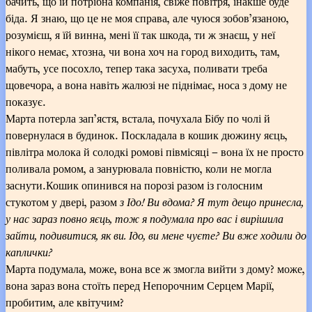
бачить, що їй потрібна компанія, свіже повітря, інакше буде
біда. Я знаю, що це не моя справа, але чуюся зобов’язаною,
розумієш, я їй винна, мені її так шкода, ти ж знаєш, у неї
нікого немає, хтозна, чи вона хоч на город виходить, там,
мабуть, усе посохло, тепер така засуха, поливати треба
щовечора, а вона навіть жалюзі не піднімає, носа з дому не
показує.
Марта потерла зап’ястя, встала, почухала Бібу по чолі й
повернулася в будинок. Поскладала в кошик дюжину яєць,
півлітра молока й солодкі ромові півмісяці – вона їх не просто
поливала ромом, а занурювала повністю, коли не могла
заснути.Кошик опинився на порозі разом із голосним
стукотом у двері, разом
з Ідо! Ви вдома? Я тут дещо принесла,
у нас зараз повно яєць, тож я подумала про вас і вирішила
зайти, подивитися, як ви. Ідо, ви мене чуєте? Ви вже ходили до
каплички?
Марта подумала, може, вона все ж змогла вийти з дому? може,
вона зараз вона стоїть перед Непорочним Серцем Марії,
пробитим, але квітучим?