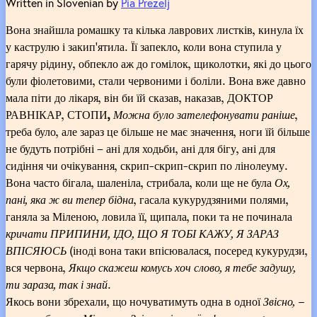
Written in Slovenian by
Pia Prezelj
Вона знайшла ромашку та кілька лаврових листків, кинула їх
у каструлю і закип'ятила. Її запекло, коли вона ступила у
гарячу рідину, обпекло аж до гомілок, щиколотки, які до цього
були фіолетовими, стали червоними і боліли. Вона вже давно
мала піти до лікаря, він би їй сказав, наказав, ДОКТОР
РАВНІКАР, СТОПИ
,
Можна було зателефонувати раніше
,
треба було, але зараз це більше не має значення, ноги їй більше
не будуть потрібні – ані для ходьби, ані для бігу, ані для
сидіння чи очікування, скрип-скрип-скрип по лінолеуму.
Вона часто бігала, шаленіла, стрибала, коли ще не була
Ох,
пані, яка ж ви тепер бідна
, гасала кукурудзяними полями,
ганяла за Міленою, ловила її, щипала, поки та не починала
кричати ПРИПИНИ, ІДО, ЩО Я ТОБІ КАЖУ, Я ЗАРАЗ
ВПІСЯЮСЬ
(іноді вона таки впісювалася, посеред кукурудзи,
вся червона,
Якщо скажеш комусь хоч слово, я тебе задушу,
ти зараза, так і знай
.
Якось вони збрехали, що ночуватимуть одна в одної
Звісно, –