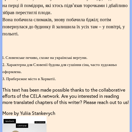
на перці й помідори, які хтось підв’язав торочками і дбайливо
зібрав перестиглі плоди.
Вона побачила слимаків, знову побачила бджіл; потім
повернулася до будинку й залишила їх усіх там – у повітрі, у
польоті.
1. Словенське печиво, схоже на українські вергуни.
2. Характерна для Словенії будова для сушіння сіна, часто художньо
оформлена.
3. Прибережне місто в Хорватії.
This text has been made possible thanks to the collaborative
efforts of the CELA network. Are you interested in reading
more translated chapters of this writer? Please reach out to us!
More by Yuliia Stankevych