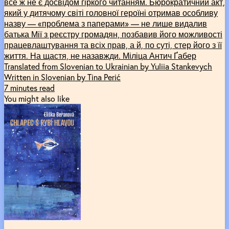
все ж не є досвідом гіркого читанням. Бюрократичний акт,
який у дитячому світі головної героїні отримав особливу
назву — «проблема з паперами» — не лише видалив
батька Мії з реєстру громадян, позбавив його можливості
працевлаштування та всіх прав, а й, по суті, стер його з її
життя. На щастя, не назавжди. Міліца Антич Ґабер
Translated from Slovenian to Ukrainian by Yuliia Stankevych
Written in Slovenian by Tina Perić
7 minutes read
You might also like