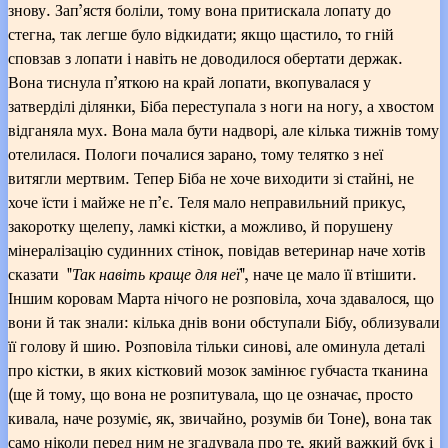
знову. Зап’ястя боліли, тому вона притискала лопату до
стегна, так легше було відкидати; якщо щастило, то гній
сповзав з лопати і навіть не доводилося обертати держак.
Вона тиснула п’яткою на край лопати, вкопувалася у
затверділі ділянки, Біба переступала з ноги на ногу, а хвостом
відганяла мух. Вона мала бути надворі, але кілька тижнів тому
отелилася. Пологи почалися зарано, тому телятко з неї
витягли мертвим. Тепер Біба не хоче виходити зі стайні, не
хоче їсти і майже не п’є. Теля мало неправильний прикус,
закоротку щелепу, ламкі кістки, а можливо, й порушену
мінералізацію судинних стінок, повідав ветеринар наче хотів
сказати "
Так навіть краще для неї
", наче це мало її втішити.
Іншим коровам Марта нічого не розповіла, хоча здавалося, що
вони й так знали: кілька днів вони обступали Бібу, облизували
її голову й шию. Розповіла тільки синові, але оминула деталі
про кістки, в яких кістковий мозок замінює губчаста тканина
(ще й тому, що вона не розпитувала, що це означає, просто
кивала, наче розуміє, як, звичайно, розумів би Тоне), вона так
само ніколи перед ним не згадувала про те, який важкий бук і