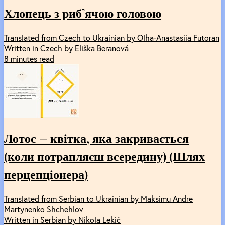
Хлопець з риб’ячою головою
Translated from Czech to Ukrainian by Olha-Anastasiia Futoran
Written in Czech by Eliška Beranová
8 minutes read
Лотос — квітка, яка закривається
(коли потрапляєш всередину) (Шлях
перцепціонера)
Translated from Serbian to Ukrainian by Maksimu Andre
Martynenko Shchehlov
Written in Serbian by Nikola Lekić