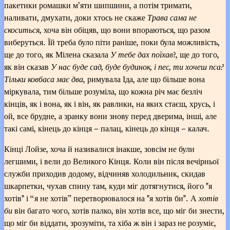
пакетики ромашки м’яти шипшини, а потім тримати,
наливати, дмухати, доки хтось не скаже
Трава сама не
скоситься
, хоча він обіцяв, що вони впораються, що разом
виберуться. Їй треба було піти раніше, поки була можливість,
ще до того, як Мілена сказала
У тебе дах поїхав
?, ще до того,
як він сказав
У нас буде сад, буде будинок, і пес, ти хочеш пса?
Тільки ковбаса має два
, римувала Іда, але що більше вона
міркувала, тим більше розуміла, що кожна річ має безліч
кінців, як і вона, як і він, як равлики, на яких стаєш, хрусь, і
ой, все брудне, а зранку вони знову перед дверима, інші, але
такі самі, кінець до кінця – палац, кінець до кінця – калач.
Кінці Лойзе, хоча й називалися інакше, зовсім не були
легшими, і вели до Великого Кінця. Коли він після вечірньої
служби приходив додому, відчиняв холодильник, скидав
шкарпетки, чухав спину там, куди міг дотягнутися, його "я
хотів" і “я не хотів” перетворювалося на "я хотів би". А
хотів
би
він багато чого, хотів палко, він хотів все, що міг би знести,
що міг би віддати, зрозуміти, та хіба ж він і зараз не розуміє,