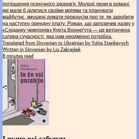
погіршення психічного здоров’я. Молоді люди в романі,
які мали б ділитися своїми мріями та планувати
майбутнє, змушені думати передусім про те, як заробити
на наступну орендну плату. Роман, що запозичив назву у
«Сніданку чемпіонів» Курта Воннеґута — це витончена
сатира сучасності, яка нам неодмінно потрібна.
Translated from Slovenian to Ukrainian by Yuliia Stankevych
Written in Slovenian by Liu Zakrajšek
8 minutes read
І якщо всі забудуть