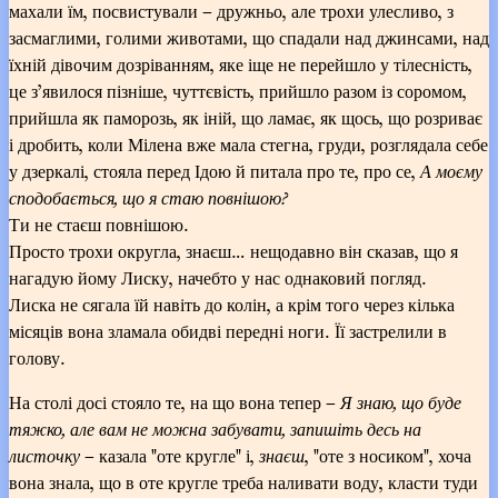
махали їм, посвистували – дружньо, але трохи улесливо, з
засмаглими, голими животами, що спадали над джинсами, над
їхній дівочим дозріванням, яке іще не перейшло у тілесність,
це з’явилося пізніше, чуттєвість, прийшло разом із соромом,
прийшла як паморозь, як іній, що ламає, як щось, що розриває
і дробить, коли Мілена вже мала стегна, груди, розглядала себе
у дзеркалі, стояла перед Ідою й питала про те, про се,
А моєму
сподобається, що я стаю повнішою?
Ти не стаєш повнішою.
Просто трохи округла, знаєш… нещодавно він сказав, що я
нагадую йому Лиску, начебто у нас однаковий погляд.
Лиска не сягала їй навіть до колін, а крім того через кілька
місяців вона зламала обидві передні ноги. Її застрелили в
голову.
На столі досі стояло те, на що вона тепер –
Я знаю, що буде
тяжко, але вам не можна забувати, запишіть десь на
листочку
– казала "оте кругле" і,
знаєш
, "оте з носиком", хоча
вона знала, що в оте кругле треба наливати воду, класти туди