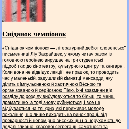
Сніданок чемпіонок
«Сніданок чемпіонок» — літературний дебют словенської
письменниці Ліу Закрайшек, у якому читач разом із
головною героїнею вирушає на три студентські
підробітки: до кінотеатру, культурного центру та книгарні.
Коли вона не відвідує лекції і не працює, то проводить
час у маленькій, задушливій кімнатці мансарди, яку
ділить з імпульсивною й хаотичною Вéсною та
організованою й серйозною Пією. Їхні взаємини від
розділу до розділу вибудовуються то більш, то менш
драматично, а тоді знову руйнуються, і все це
відбувається на тлі криз, які переживає молоде
покоління, що лише виходить на ринок праці: від
прекарності й непомірно високих цін на нерухомість до
дедалі глибшої класової сегрегації, самотності та