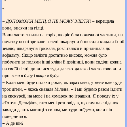
*
–
ДОПОМОЖИ МЕНІ, Я НЕ МОЖУ ЗЛІЗТИ
! – верещала
вона, висячи на гілці.
Вони часто лазили на горіх, що ріс біля пожежної частини, на
початку осені зривали зелені шкарлупи й щосили кидали їх об
землю, шкаралупа тріскала, розліталася й прилипала до
асфальту. Якщо залізти достатньо високо, можна було
побачити за полями інші хліви й дзвіниці, вони сиділи кожна
на своїй гілці, дивилися туди далеко-далеко і часто говорили
про
коли я буду
і
якщо я буду.
– Коли мені буде стільки років, як зараз мамі, у мене вже буде
троє дітей, – якось сказала Мілена. – І ми будемо разом їздити
на екскурсії, на море і на ярмарок по іграшки. Я поведу їх у
«Готель Дельфін», тато мені розповідав, що там на сніданок
завжди дають млинці з сиром, ми туди поїдемо, коли він
повернеться.
– А де він?