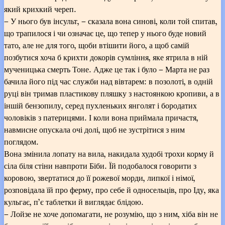
який крихкий череп.
– У нього був інсульт, – сказала вона синові, коли той спитав,
що трапилося і чи означає це, що тепер у нього буде новий
тато, але не для того, щоби втішити його, а щоб самій
позбутися хоча б крихти докорів сумління, яке ятрила в ній
мученицька смерть Тоне. Адже це так і було – Марта не раз
бачила його під час служби над вівтарем: в позолоті, в одній
руці він тримав пластикову пляшку з настоянкою кропиви, а в
іншій бензопилу, серед пухленьких янголят і бородатих
чоловіків з патерицями. І коли вона приймала причастя,
навмисне опускала очі долі, щоб не зустрітися з ним
поглядом.
Вона змінила лопату на вила, накидала худобі трохи корму й
сіла біля стіни навпроти Біби. Їй подобалося говорити з
коровою, звертатися до її рожевої морди, липкої і німої,
розповідала їй про ферму, про себе й односельців, про Іду, яка
кульгає, п’є таблетки й виглядає блідою.
– Лойзе не хоче допомагати, не розумію, що з ним, хіба він не