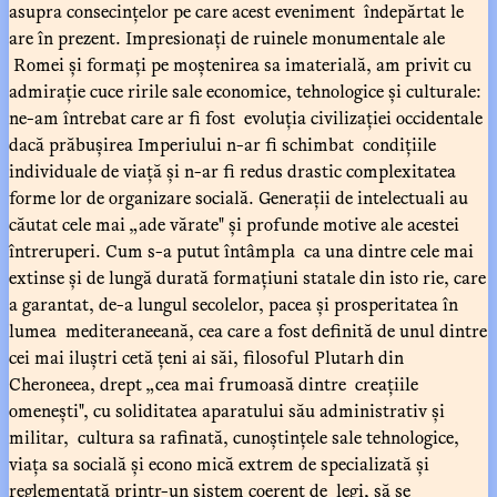
asupra consecințelor pe care acest eveniment îndepărtat le
are în prezent. Impresionați de ruinele monumentale ale
Romei și formați pe moștenirea sa imaterială, am privit cu
admirație cuce ririle sale economice, tehnologice și culturale:
ne-am întrebat care ar fi fost evoluția civilizației occidentale
dacă prăbușirea Imperiului n-ar fi schimbat condițiile
individuale de viață și n-ar fi redus drastic complexitatea
forme lor de organizare socială. Generații de intelectuali au
căutat cele mai „ade vărate" și profunde motive ale acestei
întreruperi. Cum s-a putut întâmpla ca una dintre cele mai
extinse și de lungă durată formațiuni statale din isto rie, care
a garantat, de-a lungul secolelor, pacea și prosperitatea în
lumea mediteraneeană, cea care a fost definită de unul dintre
cei mai iluștri cetă țeni ai săi, filosoful Plutarh din
Cheroneea, drept „cea mai frumoasă dintre creațiile
omenești", cu soliditatea aparatului său administrativ și
militar, cultura sa rafinată, cunoștințele sale tehnologice,
viața sa socială și econo mică extrem de specializată și
reglementată printr-un sistem coerent de legi, să se