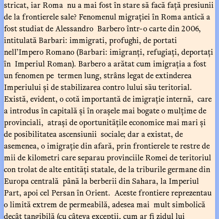
stricat, iar Roma nu a mai fost în stare să facă față presiunii
de la frontierele sale? Fenomenul migrației în Roma antică a
fost studiat de Alessandro Barbero într-o carte din 2006,
intitulată Barbari: immigrati, profughi, de portati
nell’Impero Romano (Barbari: imigranți, refugiați, deportați
în Imperiul Roman). Barbero a arătat cum imigrația a fost
un fenomen pe termen lung, strâns legat de extinderea
Imperiului și de stabilizarea contro lului său teritorial.
Există, evident, o cotă importantă de imigrație internă, care
a introdus în capitală și în orașele mai bogate o mulțime de
provinciali, atrași de oportunitățile economice mai mari și
de posibilitatea ascensiunii sociale; dar a existat, de
asemenea, o imigrație din afară, prin frontierele te restre de
mii de kilometri care separau provinciile Romei de teritoriul
con trolat de alte entități statale, de la triburile germane din
Europa centrală până la berberii din Sahara, la Imperiul
Part, apoi cel Persan în Orient. Aceste frontiere reprezentau
o limită extrem de permeabilă, adesea mai mult simbolică
decât tangibilă (cu câteva excepții, cum ar fi zidul lui