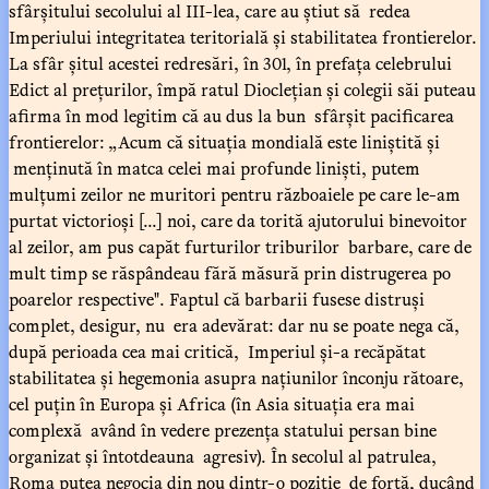
sfârșitului secolului al III-lea, care au știut să redea
Imperiului integritatea teritorială și stabilitatea frontierelor.
La sfâr șitul acestei redresări, în 301, în prefața celebrului
Edict al prețurilor, împă ratul Dioclețian și colegii săi puteau
afirma în mod legitim că au dus la bun sfârșit pacificarea
frontierelor: „Acum că situația mondială este liniștită și
menținută în matca celei mai profunde liniști, putem
mulțumi zeilor ne muritori pentru războaiele pe care le-am
purtat victorioși [...] noi, care da torită ajutorului binevoitor
al zeilor, am pus capăt furturilor triburilor barbare, care de
mult timp se răspândeau fără măsură prin distrugerea po
poarelor respective". Faptul că barbarii fusese distruși
complet, desigur, nu era adevărat: dar nu se poate nega că,
după perioada cea mai critică, Imperiul și-a recăpătat
stabilitatea și hegemonia asupra națiunilor înconju rătoare,
cel puțin în Europa și Africa (în Asia situația era mai
complexă având în vedere prezența statului persan bine
organizat și întotdeauna agresiv). În secolul al patrulea,
Roma putea negocia din nou dintr-o poziție de forță, ducând