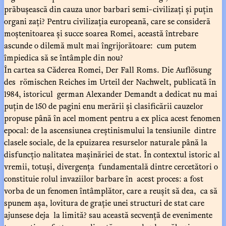
prăbușească din cauza unor barbari semi-civilizați și puțin
organi zați? Pentru civilizația europeană, care se consideră
moștenitoarea și succe soarea Romei, această întrebare
ascunde o dilemă mult mai îngrijorătoare: cum putem
împiedica să se întâmple din nou?
În cartea sa Căderea Romei, Der Fall Roms. Die Auflösung
des römischen Reiches im Urteil der Nachwelt, publicată în
1984, istoricul german Alexander Demandt a dedicat nu mai
puțin de 150 de pagini enu merării și clasificării cauzelor
propuse până în acel moment pentru a ex plica acest fenomen
epocal: de la ascensiunea creștinismului la tensiunile dintre
clasele sociale, de la epuizarea resurselor naturale până la
disfuncțio nalitatea mașinăriei de stat. În contextul istoric al
vremii, totuși, divergența fundamentală dintre cercetători o
constituie rolul invaziilor barbare în acest proces: a fost
vorba de un fenomen întâmplător, care a reușit să dea, ca să
spunem așa, lovitura de grație unei structuri de stat care
ajunsese deja la limită? sau această secvență de evenimente