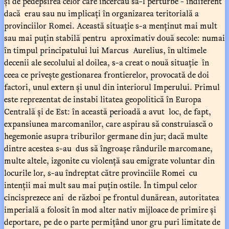
și de pedepsirea celor care încercau să-l perturbe - indiferent
dacă erau sau nu implicați în organizarea teritorială a
provinciilor Romei. Această situație s-a menținut mai mult
sau mai puțin stabilă pentru aproximativ două secole: numai
în timpul principatului lui Marcus Aurelius, în ultimele
decenii ale secolului al doilea, s-a creat o nouă situație în
ceea ce privește gestionarea frontierelor, provocată de doi
factori, unul extern și unul din interiorul Imperului. Primul
este reprezentat de instabi litatea geopolitică în Europa
Centrală și de Est: în această perioadă a avut loc, de fapt,
expansiunea marcomanilor, care aspirau să construiască o
hegemonie asupra triburilor germane din jur; dacă multe
dintre acestea s-au dus să îngroașe rândurile marcomane,
multe altele, izgonite cu violență sau emigrate voluntar din
locurile lor, s-au îndreptat către provinciile Romei cu
intenții mai mult sau mai puțin ostile. În timpul celor
cincisprezece ani de război pe frontul dunărean, autoritatea
imperială a folosit în mod alter nativ mijloace de primire și
deportare, pe de o parte permițând unor gru puri limitate de