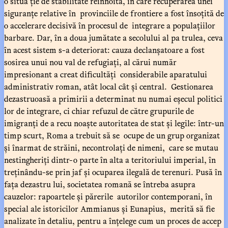
o situa ție de stabilitate reînnoită, în care recuperarea unei
siguranțe relative în provinciile de frontiere a fost însoțită de
o accelerare decisivă în procesul de integrare a populațiilor
barbare. Dar, în a doua jumătate a secolului al pa trulea, ceva
în acest sistem s-a deteriorat: cauza declanșatoare a fost
sosirea unui nou val de refugiați, al cărui număr
impresionant a creat dificultăți considerabile aparatului
administrativ roman, atât local cât și central. Gestionarea
dezastruoasă a primirii a determinat nu numai eșecul politici
lor de integrare, ci chiar refuzul de către grupurile de
imigranți de a recu noaște autoritatea de stat și legile: într-un
timp scurt, Roma a trebuit să se ocupe de un grup organizat
și înarmat de străini, necontrolați de nimeni, care se mutau
nestingheriți dintr-o parte în alta a teritoriului imperial, în
treținându-se prin jaf și ocuparea ilegală de terenuri. Pusă în
fața dezastru lui, societatea romană se întreba asupra
cauzelor: rapoartele și părerile autorilor contemporani, în
special ale istoricilor Ammianus și Eunapius, merită să fie
analizate în detaliu, pentru a înțelege cum un proces de accep