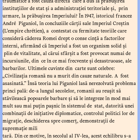
traumatice a fost cauza directă care a dus la prăbușirea
instituțiilor de stat și a administrației teritoriale și, prin
urmare, la prăbușirea Imperiului? În 1947, istoricul francez
André Piganiol, în concluziile cărții sale Imperiul Creștin
(L'empire chrétien), a contestat cu fermitate teoriile care
consideră căderea Romei drept o conse cință a factorilor
interni, afirmând că Imperiul a fost un organism solid și
plin de vitalitate, al cărui sfârșit a fost provocat numai de
incursiunile, din ce în ce mai frecvente și dezastruoase, ale
barbarilor. Ultimele cuvinte din carte sunt celebre:
„Civilizația romană nu a murit din cauze naturale. A fost
asasinată.” Însă teoria lui Piganiol lasă nerezolvată problema
princi pală: de-a lungul secolelor, romanii au reușit să
stăvilească popoarele barbare și să le integreze în mod mai
mult sau mai puțin pașnic în sistemul de stat, datorită unei
combinații de inițiative diplomatice, controlul politici lor de
migrație, deschiderea spre comerț, demonstrații de
supremație mili
tară. Din ce motive, în secolul al IV-lea, acest echilibru s-a