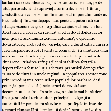
barbari să se stabilească pașnic pe teritoriul roman, pe de
altă parte adunând supraviețuitorii triburilor înfrânte și
conducându-i ca prizonieri în interiorul imperiului, unde au
fost stabiliți în zone depopu late, pentru a putea redresa
situația economică și demografică cu ajutorul muncii lor.
Acest lucru a apărut ca rezultat al celui de-al doilea factor
men ționat: așa-numita „ciumă antonină", o epidemie
devastatoare, probabil de variolă, care a durat câțiva ani și a
cărei răspândire a fost facilitată tocmai de strămutarea unui
mare număr de soldați pentru războaiele de pe fronturile
dunărene. Primirea refugiaților și stabilirea forțată a
deportaților a fost so luția adecvată prăbușirii demografice
cauzate de ciumă în unele regiuni. Repopularea acestor zone
prin încredințarea terenurilor populațiilor bar bare, deși
potențial periculoasă (unele cazuri de revoltă sunt
documentate), a fost, în orice caz, o soluție mai bună decât
lipsa gestionării teritoriului: principala exigență a
autorității imperiale era să evite ca suprafețele întinse de
terenuri rămase fără fermieri să devină neproductive din