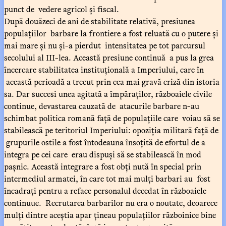
punct de vedere agricol și fiscal.
După douăzeci de ani de stabilitate relativă, presiunea
populațiilor barbare la frontiere a fost reluată cu o putere și
mai mare și nu și-a pierdut intensitatea pe tot parcursul
secolului al III-lea. Această presiune continuă a pus la grea
încercare stabilitatea instituțională a Imperiului, care în
această perioadă a trecut prin cea mai gravă criză din istoria
sa. Dar succesi unea agitată a împăraților, războaiele civile
continue, devastarea cauzată de atacurile barbare n-au
schimbat politica romană față de populațiile care voiau să se
stabilească pe teritoriul Imperiului: opoziția militară față de
grupurile ostile a fost întodeauna însoțită de efortul de a
integra pe cei care erau dispuși să se stabilească în mod
pașnic. Această integrare a fost obți nută în special prin
intermediul armatei, în care tot mai mulți barbari au fost
încadrați pentru a reface personalul decedat în războaiele
continuue. Recrutarea barbarilor nu era o noutate, deoarece
mulți dintre aceștia apar țineau populațiilor războinice bine