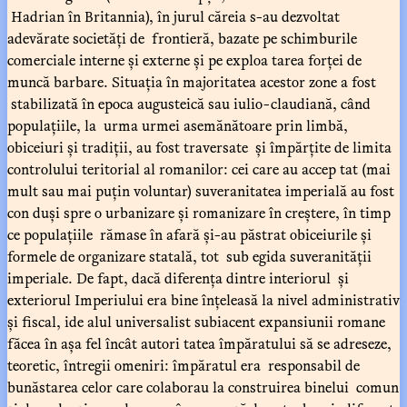
Hadrian în Britannia), în jurul căreia s-au dezvoltat
adevărate societăți de frontieră, bazate pe schimburile
comerciale interne și externe și pe exploa tarea forței de
muncă barbare. Situația în majoritatea acestor zone a fost
stabilizată în epoca augusteică sau iulio-claudiană, când
populațiile, la urma urmei asemănătoare prin limbă,
obiceiuri și tradiții, au fost traversate și împărțite de limita
controlului teritorial al romanilor: cei care au accep tat (mai
mult sau mai puțin voluntar) suveranitatea imperială au fost
con duși spre o urbanizare și romanizare în creștere, în timp
ce populațiile rămase în afară și-au păstrat obiceiurile și
formele de organizare statală, tot sub egida suveranității
imperiale. De fapt, dacă diferența dintre interiorul și
exteriorul Imperiului era bine înțeleasă la nivel administrativ
și fiscal, ide alul universalist subiacent expansiunii romane
făcea în așa fel încât autori tatea împăratului să se adreseze,
teoretic, întregii omeniri: împăratul era responsabil de
bunăstarea celor care colaborau la construirea binelui comun