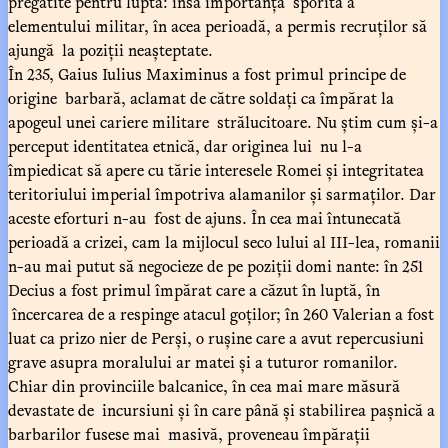
pregătite pentru luptă: însă importanța sporită a
elementului militar, în acea perioadă, a permis recruților să
ajungă la poziții neașteptate.
În 235, Gaius Iulius Maximinus a fost primul principe de
origine barbară, aclamat de către soldați ca împărat la
apogeul unei cariere militare strălucitoare. Nu știm cum și-a
perceput identitatea etnică, dar originea lui nu l-a
împiedicat să apere cu tărie interesele Romei și integritatea
teritoriului imperial împotriva alamanilor și sarmaților. Dar
aceste eforturi n-au fost de ajuns. În cea mai întunecată
perioadă a crizei, cam la mijlocul seco lului al III-lea, romanii
n-au mai putut să negocieze de pe poziții domi nante: în 251
Decius a fost primul împărat care a căzut în luptă, în
încercarea de a respinge atacul goților; în 260 Valerian a fost
luat ca prizo nier de Perși, o rușine care a avut repercusiuni
grave asupra moralului ar matei și a tuturor romanilor.
Chiar din provinciile balcanice, în cea mai mare măsură
devastate de incursiuni și în care până și stabilirea pașnică a
barbarilor fusese mai masivă, proveneau împărații