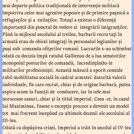
mai departe politica tradițională de intervenție militară
împotriva celor mai agresive popoare și de primire pașnică a
refugiaților și a exilaților. Totuși a existat o diferență
importantă din punctul de vedere al integrării imigranților.
Până la mijlocul secolului al treilea, barbarii recru tați în
armată erau de obicei integrați în personalul legiunilor și
puși sub comanda ofițerilor romani. Lucrurile s-au schimbat
odată cu decizia împă ratului Gallienus de a lua senatorilor
monopolul posturilor de comandă, încredințându-le
militarilor profesioniști. Această măsură a sporit conside
rabil mobilitatea socială în cadrul armatei: datorită valorii
individuale, fie care recrut, chiar și de origine barbară, putea
aspira acum la funcții de conducere, iar în cele mai
norocoase cazuri, chiar și la titlul imperial. Ceea ce, în cazul
lui Maximinus, fusese o excepție precoce a devenit un model
tot mai frecvent începând cu ultimele decenii ale secolului al
III-lea.
Odată cu depășirea crizei, Imperiul a trăit în secolul al IV-lea