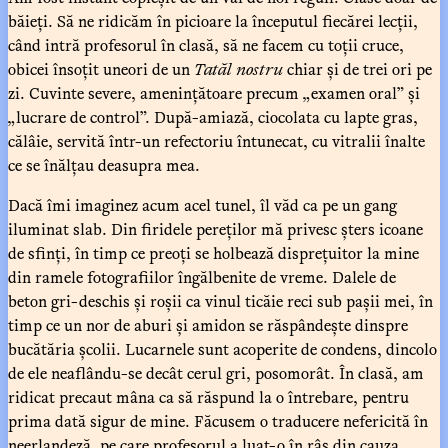
băieți. Să ne ridicăm în picioare la începutul fiecărei lecții,
când intră profesorul în clasă, să ne facem cu toții cruce,
obicei însoțit uneori de un
Tatăl nostru
chiar și de trei ori pe
zi. Cuvinte severe, amenințătoare precum „examen oral” și
„lucrare de control”. După-amiază, ciocolata cu lapte gras,
călâie, servită într-un refectoriu întunecat, cu vitralii înalte
ce se înălțau deasupra mea.
Dacă îmi imaginez acum acel tunel, îl văd ca pe un gang
iluminat slab. Din firidele pereților mă privesc șters icoane
de sfinți, în timp ce preoți se holbează disprețuitor la mine
din ramele fotografiilor îngălbenite de vreme. Dalele de
beton gri-deschis și roșii ca vinul ticăie reci sub pașii mei, în
timp ce un nor de aburi și amidon se răspândește dinspre
bucătăria școlii. Lucarnele sunt acoperite de condens, dincolo
de ele neaflându-se decât cerul gri, posomorât. În clasă, am
ridicat precaut mâna ca să răspund la o întrebare, pentru
prima dată sigur de mine. Făcusem o traducere nefericită în
neerlandeză, pe care profesorul a luat-o în râs din cauza