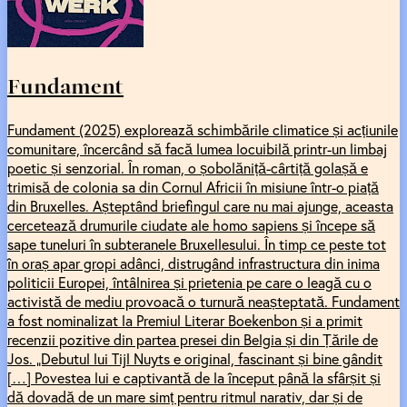
Fundament
Fundament (2025) explorează schimbările climatice și acțiunile
comunitare, încercând să facă lumea locuibilă printr-un limbaj
poetic și senzorial. În roman, o șobolăniță-cârtiță golașă e
trimisă de colonia sa din Cornul Africii în misiune într-o piață
din Bruxelles. Așteptând briefingul care nu mai ajunge, aceasta
cercetează drumurile ciudate ale homo sapiens și începe să
sape tuneluri în subteranele Bruxellesului. În timp ce peste tot
în oraș apar gropi adânci, distrugând infrastructura din inima
politicii Europei, întâlnirea și prietenia pe care o leagă cu o
activistă de mediu provoacă o turnură neașteptată. Fundament
a fost nominalizat la Premiul Literar Boekenbon și a primit
recenzii pozitive din partea presei din Belgia și din Țările de
Jos. „Debutul lui Tijl Nuyts e original, fascinant și bine gândit
[…] Povestea lui e captivantă de la început până la sfârșit și
dă dovadă de un mare simț pentru ritmul narativ, dar și de