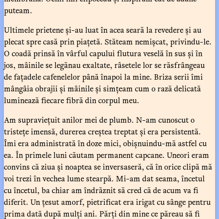
puteam.
Ultimele prietene și-au luat în acea seară la revedere și au
plecat spre casă prin piațetă. Stăteam nemișcat, privindu-le.
O coadă prinsă în vârful capului flutura veselă în sus și în
jos, mâinile se legănau exaltate, râsetele lor se răsfrângeau
de fațadele cafenelelor până înapoi la mine. Briza serii îmi
mângâia obrajii și mâinile și simțeam cum o rază delicată
luminează fiecare fibră din corpul meu.
Am supraviețuit anilor mei de plumb. N-am cunoscut o
tristețe imensă, durerea creștea treptat și era persistentă.
Îmi era administrată în doze mici, obișnuindu-mă astfel cu
ea. În primele luni căutam permanent capcane. Uneori eram
convins că ziua și noaptea se inversaseră, că în orice clipă mă
voi trezi în vechea lume stearpă. Mi-am dat seama, încetul
cu încetul, ba chiar am îndrăznit să cred că de acum va fi
diferit. Un țesut amorf, pietrificat era irigat cu sânge pentru
prima dată după mulți ani. Părți din mine ce păreau să fi