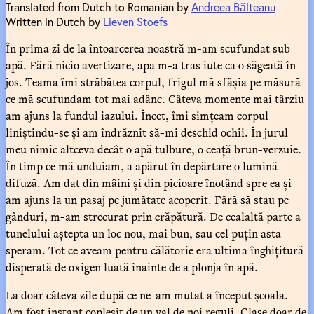
Translated from Dutch to Romanian by
Andreea Bălteanu
Written in Dutch by
Lieven Stoefs
În prima zi de la întoarcerea noastră m-am scufundat sub
apă. Fără nicio avertizare, apa m-a tras iute ca o săgeată în
jos. Teama îmi străbătea corpul, frigul mă sfâșia pe măsură
ce mă scufundam tot mai adânc. Câteva momente mai târziu
am ajuns la fundul iazului. Încet, îmi simțeam corpul
liniștindu-se și am îndrăznit să-mi deschid ochii. În jurul
meu nimic altceva decât o apă tulbure, o ceață brun-verzuie.
În timp ce mă unduiam, a apărut în depărtare o lumină
difuză. Am dat din mâini și din picioare înotând spre ea și
am ajuns la un pasaj pe jumătate acoperit. Fără să stau pe
gânduri, m-am strecurat prin crăpătură. De cealaltă parte a
tunelului aștepta un loc nou, mai bun, sau cel puțin asta
speram. Tot ce aveam pentru călătorie era ultima înghițitură
disperată de oxigen luată înainte de a plonja în apă.
La doar câteva zile după ce ne-am mutat a început școala.
Am fost instant copleșit de un val de noi reguli. Clase doar de