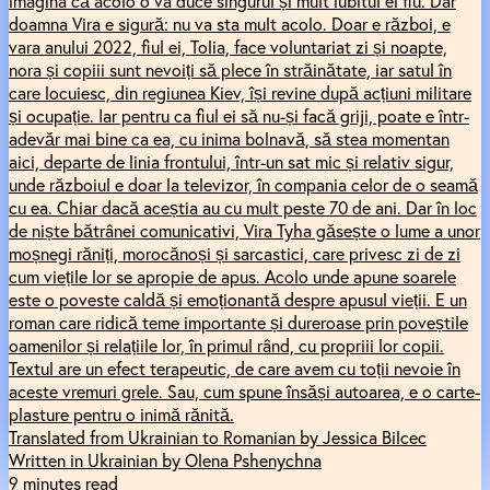
imagina că acolo o va duce singurul și mult iubitul ei fiu. Dar
doamna Vira e sigură: nu va sta mult acolo. Doar e război, e
vara anului 2022, fiul ei, Tolia, face voluntariat zi și noapte,
nora și copiii sunt nevoiți să plece în străinătate, iar satul în
care locuiesc, din regiunea Kiev, își revine după acțiuni militare
și ocupație. Iar pentru ca fiul ei să nu-și facă griji, poate e într-
adevăr mai bine ca ea, cu inima bolnavă, să stea momentan
aici, departe de linia frontului, într-un sat mic și relativ sigur,
unde războiul e doar la televizor, în compania celor de o seamă
cu ea. Chiar dacă aceștia au cu mult peste 70 de ani. Dar în loc
de niște bătrânei comunicativi, Vira Tyha găsește o lume a unor
moșnegi răniți, morocănoși și sarcastici, care privesc zi de zi
cum viețile lor se apropie de apus. Acolo unde apune soarele
este o poveste caldă și emoționantă despre apusul vieții. E un
roman care ridică teme importante și dureroase prin poveștile
oamenilor și relațiile lor, în primul rând, cu propriii lor copii.
Textul are un efect terapeutic, de care avem cu toții nevoie în
aceste vremuri grele. Sau, cum spune însăși autoarea, e o carte-
plasture pentru o inimă rănită.
Translated from Ukrainian to Romanian by Jessica Bilcec
Written in Ukrainian by Olena Pshenychna
9 minutes read