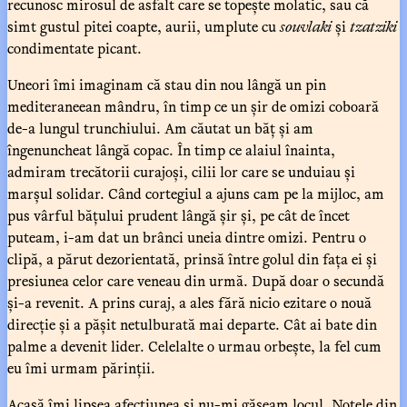
recunosc mirosul de asfalt care se topește molatic, sau că
simt gustul pitei coapte, aurii, umplute cu
souvlaki
și
tzatziki
condimentate picant.
Uneori îmi imaginam că stau din nou lângă un pin
mediteraneean mândru, în timp ce un șir de omizi coboară
de-a lungul trunchiului. Am căutat un băț și am
îngenuncheat lângă copac. În timp ce alaiul înainta,
admiram trecătorii curajoși, cilii lor care se unduiau și
marșul solidar. Când cortegiul a ajuns cam pe la mijloc, am
pus vârful bățului prudent lângă șir și, pe cât de încet
puteam, i-am dat un brânci uneia dintre omizi. Pentru o
clipă, a părut dezorientată, prinsă între golul din fața ei și
presiunea celor care veneau din urmă. După doar o secundă
și-a revenit. A prins curaj, a ales fără nicio ezitare o nouă
direcție și a pășit netulburată mai departe. Cât ai bate din
palme a devenit lider. Celelalte o urmau orbește, la fel cum
eu îmi urmam părinții.
Acasă îmi lipsea afecțiunea și nu-mi găseam locul. Notele din