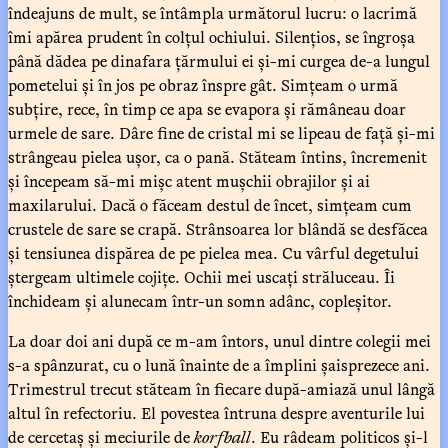
îndeajuns de mult, se întâmpla următorul lucru: o lacrimă
îmi apărea prudent în colțul ochiului. Silențios, se îngroșa
până dădea pe dinafara țărmului ei și-mi curgea de-a lungul
pometelui și în jos pe obraz înspre gât. Simțeam o urmă
subțire, rece, în timp ce apa se evapora și rămâneau doar
urmele de sare. Dâre fine de cristal mi se lipeau de față și-mi
strângeau pielea ușor, ca o pană. Stăteam întins, încremenit
și începeam să-mi mișc atent mușchii obrajilor și ai
maxilarului. Dacă o făceam destul de încet, simțeam cum
crustele de sare se crapă. Strânsoarea lor blândă se desfăcea
și tensiunea dispărea de pe pielea mea. Cu vârful degetului
ștergeam ultimele cojițe. Ochii mei uscați străluceau. Îi
închideam și alunecam într-un somn adânc, copleșitor.
La doar doi ani după ce m-am întors, unul dintre colegii mei
s-a spânzurat, cu o lună înainte de a împlini șaisprezece ani.
Trimestrul trecut stăteam în fiecare după-amiază unul lângă
altul în refectoriu. El povestea întruna despre aventurile lui
de cercetaș și meciurile de
korfball
. Eu râdeam politicos și-l