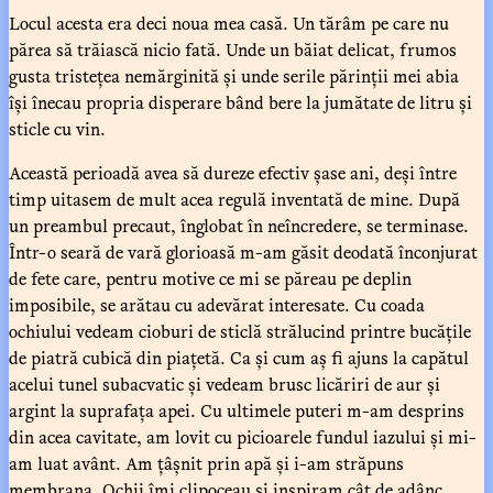
Locul acesta era deci noua mea casă. Un tărâm pe care nu
părea să trăiască nicio fată. Unde un băiat delicat, frumos
gusta tristețea nemărginită și unde serile părinții mei abia
își înecau propria disperare bând bere la jumătate de litru și
sticle cu vin.
Această perioadă avea să dureze efectiv șase ani, deși între
timp uitasem de mult acea regulă inventată de mine. După
un preambul precaut, înglobat în neîncredere, se terminase.
Într-o seară de vară glorioasă m-am găsit deodată înconjurat
de fete care, pentru motive ce mi se păreau pe deplin
imposibile, se arătau cu adevărat interesate. Cu coada
ochiului vedeam cioburi de sticlă strălucind printre bucățile
de piatră cubică din piațetă. Ca și cum aș fi ajuns la capătul
acelui tunel subacvatic și vedeam brusc licăriri de aur și
argint la suprafața apei. Cu ultimele puteri m-am desprins
din acea cavitate, am lovit cu picioarele fundul iazului și mi-
am luat avânt. Am țâșnit prin apă și i-am străpuns
membrana. Ochii îmi clipoceau și inspiram cât de adânc