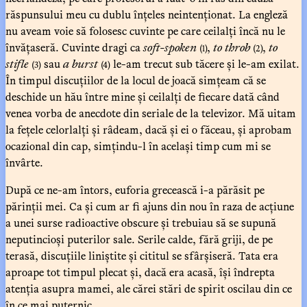
răspunsului meu cu dublu înțeles neintenționat. La engleză
nu aveam voie să folosesc cuvinte pe care ceilalți încă nu le
învățaseră. Cuvinte dragi ca
soft-spoken
,
to throb
,
to
(1)
(2)
stifle
sau
a burst
le-am trecut sub tăcere și le-am exilat.
(3)
(4)
În timpul discuțiilor de la locul de joacă simțeam că se
deschide un hău între mine și ceilalți de fiecare dată când
venea vorba de anecdote din seriale de la televizor. Mă uitam
la fețele celorlalți și râdeam, dacă și ei o făceau, și aprobam
ocazional din cap, simțindu-l în același timp cum mi se
învârte.
După ce ne-am întors, euforia grecească i-a părăsit pe
părinții mei. Ca și cum ar fi ajuns din nou în raza de acțiune
a unei surse radioactive obscure și trebuiau să se supună
neputincioși puterilor sale. Serile calde, fără griji, de pe
terasă, discuțiile liniștite și cititul se sfârșiseră. Tata era
aproape tot timpul plecat și, dacă era acasă, își îndrepta
atenția asupra mamei, ale cărei stări de spirit oscilau din ce
în ce mai puternic.