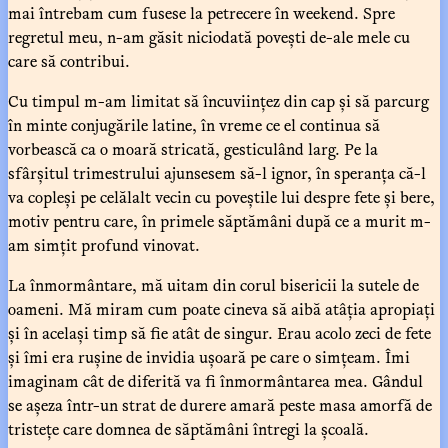
mai întrebam cum fusese la petrecere în weekend. Spre
regretul meu, n-am găsit niciodată povești de-ale mele cu
care să contribui.
Cu timpul m-am limitat să încuviințez din cap și să parcurg
în minte conjugările latine, în vreme ce el continua să
vorbească ca o moară stricată, gesticulând larg. Pe la
sfârșitul trimestrului ajunsesem să-l ignor, în speranța că-l
va copleși pe celălalt vecin cu poveștile lui despre fete și bere,
motiv pentru care, în primele săptămâni după ce a murit m-
am simțit profund vinovat.
La înmormântare, mă uitam din corul bisericii la sutele de
oameni. Mă miram cum poate cineva să aibă atâția apropiați
și în același timp să fie atât de singur. Erau acolo zeci de fete
și îmi era rușine de invidia ușoară pe care o simțeam. Îmi
imaginam cât de diferită va fi înmormântarea mea. Gândul
se așeza într-un strat de durere amară peste masa amorfă de
tristețe care domnea de săptămâni întregi la școală.