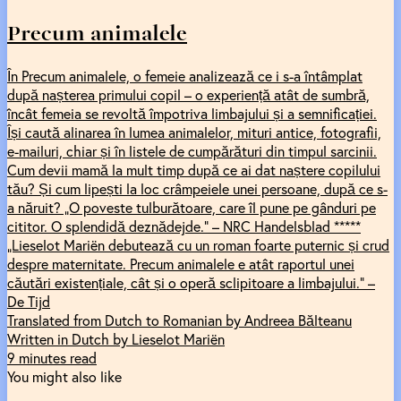
Precum animalele
În Precum animalele, o femeie analizează ce i s-a întâmplat
după nașterea primului copil – o experiență atât de sumbră,
încât femeia se revoltă împotriva limbajului și a semnificației.
Își caută alinarea în lumea animalelor, mituri antice, fotografii,
e-mailuri, chiar și în listele de cumpărături din timpul sarcinii.
Cum devii mamă la mult timp după ce ai dat naștere copilului
tău? Și cum lipești la loc crâmpeiele unei persoane, după ce s-
a năruit? „O poveste tulburătoare, care îl pune pe gânduri pe
cititor. O splendidă deznădejde.” – NRC Handelsblad *****
„Lieselot Mariën debutează cu un roman foarte puternic și crud
despre maternitate. Precum animalele e atât raportul unei
căutări existențiale, cât și o operă sclipitoare a limbajului.” –
De Tijd
Translated from Dutch to Romanian by Andreea Bălteanu
Written in Dutch by Lieselot Mariën
9 minutes read
You might also like