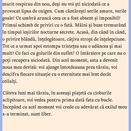
murit respirau din nou, deși nu voi ști niciodată ce a
provocat lipsa de oxigen. Cum cântărești serile amare, verile
goale? Ce umbră aruncă ceea ce a fost absent și imposibil?
Primul schimb de priviri cu o fată. Mâini și buze tremurând
în timpul ieșirilor nocturne secrete. Acasă, din când în când,
o privire blândă, înțelegătoare, câțiva stropi de înțelepciune.
Tot ce a urmat apoi estompa tristețea sau o adâncea și mai
mult? Ce faci cu golurile din suflet? O întârziere pe care nu o
poți recupera niciodată. Din acel moment, asta a devenit
noua mea deviză: voi ajunge întotdeauna prea târziu, voi
descifra fiecare situație cu o eternitate mai lent decât
ceilalți.
Câteva luni mai târziu, în aceeași piațetă cu cioburile
sclipitoare, voi vedea pentru prima dată fata cu bucle.
Începând cu acel moment voi crede cu adevărat că exilul meu
s-a terminat, sunt liber.