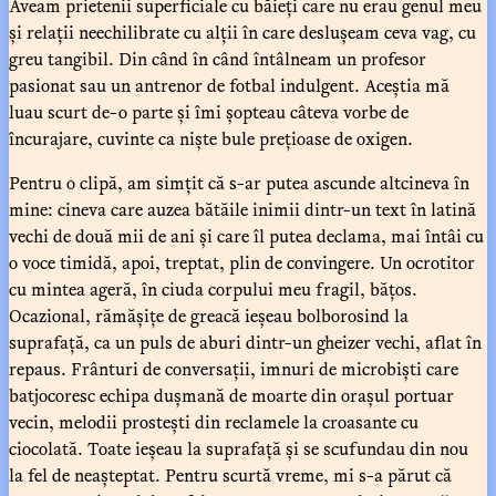
Aveam prietenii superficiale cu băieți care nu erau genul meu
și relații neechilibrate cu alții în care deslușeam ceva vag, cu
greu tangibil. Din când în când întâlneam un profesor
pasionat sau un antrenor de fotbal indulgent. Aceștia mă
luau scurt de-o parte și îmi șopteau câteva vorbe de
încurajare, cuvinte ca niște bule prețioase de oxigen.
Pentru o clipă, am simțit că s-ar putea ascunde altcineva în
mine: cineva care auzea bătăile inimii dintr-un text în latină
vechi de două mii de ani și care îl putea declama, mai întâi cu
o voce timidă, apoi, treptat, plin de convingere. Un ocrotitor
cu mintea ageră, în ciuda corpului meu fragil, bățos.
Ocazional, rămășițe de greacă ieșeau bolborosind la
suprafață, ca un puls de aburi dintr-un gheizer vechi, aflat în
repaus. Frânturi de conversații, imnuri de microbiști care
batjocoresc echipa dușmană de moarte din orașul portuar
vecin, melodii prostești din reclamele la croasante cu
ciocolată. Toate ieșeau la suprafață și se scufundau din nou
la fel de neașteptat. Pentru scurtă vreme, mi s-a părut că