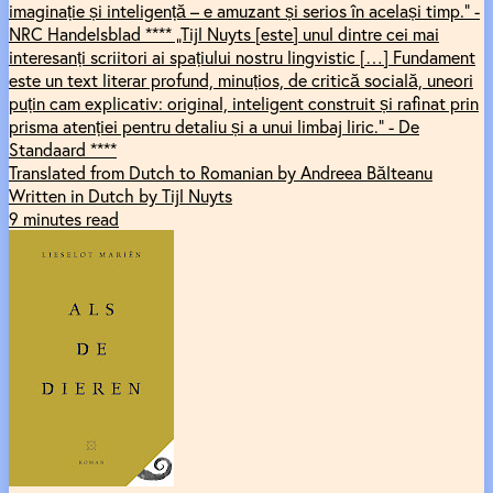
imaginație și inteligență – e amuzant și serios în același timp.” -
NRC Handelsblad **** „Tijl Nuyts [este] unul dintre cei mai
interesanți scriitori ai spațiului nostru lingvistic […] Fundament
este un text literar profund, minuțios, de critică socială, uneori
puțin cam explicativ: original, inteligent construit și rafinat prin
prisma atenției pentru detaliu și a unui limbaj liric.” - De
Standaard ****
Translated from Dutch to Romanian by Andreea Bălteanu
Written in Dutch by Tijl Nuyts
9 minutes read