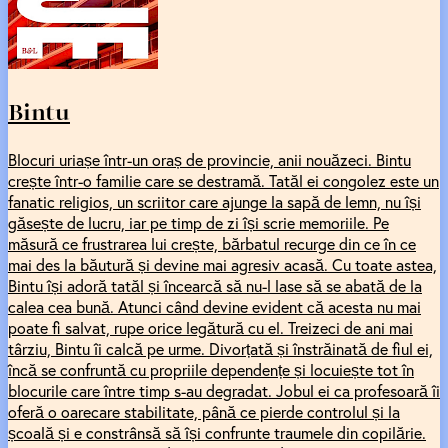
Bintu
Blocuri uriașe într-un oraș de provincie, anii nouăzeci. Bintu
crește într-o familie care se destramă. Tatăl ei congolez este un
fanatic religios, un scriitor care ajunge la sapă de lemn, nu își
găsește de lucru, iar pe timp de zi își scrie memoriile. Pe
măsură ce frustrarea lui crește, bărbatul recurge din ce în ce
mai des la băutură și devine mai agresiv acasă. Cu toate astea,
Bintu își adoră tatăl și încearcă să nu-l lase să se abată de la
calea cea bună. Atunci când devine evident că acesta nu mai
poate fi salvat, rupe orice legătură cu el. Treizeci de ani mai
târziu, Bintu îi calcă pe urme. Divorțată și înstrăinată de fiul ei,
încă se confruntă cu propriile dependențe și locuiește tot în
blocurile care între timp s-au degradat. Jobul ei ca profesoară îi
oferă o oarecare stabilitate, până ce pierde controlul și la
școală și e constrânsă să își confrunte traumele din copilărie.