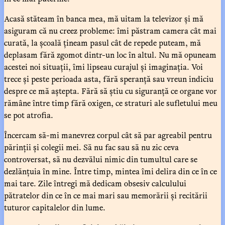
Acasă stăteam în banca mea, mă uitam la televizor și mă
asiguram că nu creez probleme: îmi păstram camera cât mai
curată, la școală țineam pasul cât de repede puteam, mă
deplasam fără zgomot dintr-un loc în altul. Nu mă opuneam
acestei noi situații, îmi lipseau curajul și imaginația. Voi
trece și peste perioada asta, fără speranță sau vreun indiciu
despre ce mă aștepta. Fără să știu cu siguranță ce organe vor
rămâne între timp fără oxigen, ce straturi ale sufletului meu
se pot atrofia.
Încercam să-mi manevrez corpul cât să par agreabil pentru
părinții și colegii mei. Să nu fac sau să nu zic ceva
controversat, să nu dezvălui nimic din tumultul care se
dezlănțuia în mine. Între timp, mintea îmi delira din ce în ce
mai tare. Zile întregi mă dedicam obsesiv calculului
pătratelor din ce în ce mai mari sau memorării și recitării
tuturor capitalelor din lume.