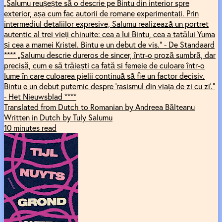
„Salumu reușește să o descrie pe Bintu din interior spre
exterior, așa cum fac autorii de romane experimentați. Prin
intermediul detaliilor expresive, Salumu realizează un portret
autentic al trei vieți chinuite: cea a lui Bintu, cea a tatălui Yuma
și cea a mamei Kristel. Bintu e un debut de vis.” - De Standaard
**** „Salumu descrie dureros de sincer, într-o proză sumbră, dar
precisă, cum e să trăiești ca fată și femeie de culoare într-o
lume în care culoarea pielii continuă să fie un factor decisiv.
Bintu e un debut puternic despre ‘rasismul din viața de zi cu zi’.”
- Het Nieuwsblad ****
Translated from Dutch to Romanian by Andreea Bălteanu
Written in Dutch by Tuly Salumu
10 minutes read