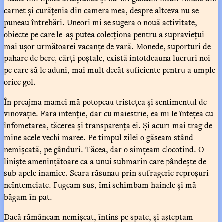
carnet și curățenia din camera mea, despre altceva nu se
puneau întrebări. Uneori mi se sugera o nouă activitate,
obiecte pe care le-aș putea colecționa pentru a supraviețui
mai ușor următoarei vacanțe de vară. Monede, suporturi de
pahare de bere, cărți poștale, există întotdeauna lucruri noi
pe care să le aduni, mai mult decât suficiente pentru a umple
orice gol.
În preajma mamei mă potopeau tristețea și sentimentul de
vinovăție. Fără intenție, dar cu măiestrie, ea mi le întețea cu
înfometarea, tăcerea și transparența ei. Și acum mai trag de
mine acele vechi maree. Pe timpul zilei o găseam stând
nemișcată, pe gânduri. Tăcea, dar o simțeam clocotind. O
liniște amenințătoare ca a unui submarin care pândește de
sub apele inamice. Seara răsunau prin sufragerie reproșuri
neîntemeiate. Fugeam sus, îmi schimbam hainele și mă
băgam în pat.
Dacă rămâneam nemișcat, întins pe spate, și așteptam