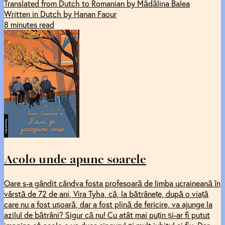
Translated from Dutch to Romanian by Mădălina Balea
Written in Dutch by Hanan Faour
8 minutes read
Acolo unde apune soarele
Oare s-a gândit cândva fosta profesoară de limba ucraineană în
vârstă de 72 de ani, Vira Tyha, că, la bătrânețe, după o viață
care nu a fost ușoară, dar a fost plină de fericire, va ajunge la
azilul de bătrâni? Sigur că nu! Cu atât mai puțin și-ar fi putut