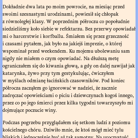
Dokładnie dwa lata po moim powrocie, na miesiąc przed
swoimi szesnastymi urodzinami, powiesił się chłopak
z równoległej klasy. W poprzednim półroczu co popołudnie
siedzieliśmy koło siebie w refektarzu. Bez przerwy opowiadał
mi o harcerstwie i korfballu. Śmiałem się przez grzeczność
i czasami pytałem, jak było na jakiejś imprezie, o której
wspominał przed weekendem. Ku mojemu ubolewaniu sam
nigdy nie miałem o czym opowiadać. Na dłuższą metę
ograniczałem się do kiwania głową, a gdy on dalej nawijał jak
katarynka, żywo przy tym gestykulując, ćwiczyłem
w myślach odmianę łacińskich czasowników. Pod koniec
półrocza zacząłem go ignorować w nadziei, że zacznie
zadręczać opowieściami o piciu i dziewczynach kogoś innego,
przez co po jego śmierci przez kilka tygodni towarzyszyło mi
dojmujące poczucie winy.
Podczas pogrzebu przyglądałem się setkom ludzi z poziomu
kościelnego chóru. Dziwiło mnie, że ktoś mógł mieć tylu
bliskich i jednocześnie być aż tak samotny. Na uroczystość