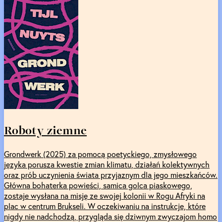
Roboty ziemne
Grondwerk (2025) za pomocą poetyckiego, zmysłowego
języka porusza kwestie zmian klimatu, działań kolektywnych
oraz prób uczynienia świata przyjaznym dla jego mieszkańców.
Główna bohaterka powieści, samica golca piaskowego,
zostaje wysłana na misję ze swojej kolonii w Rogu Afryki na
plac w centrum Brukseli. W oczekiwaniu na instrukcje, które
nigdy nie nadchodzą, przygląda się dziwnym zwyczajom homo