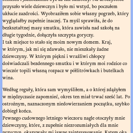
przyszło wiele dziewczyn i było mi wstyd, bo poczułem
ukłucie zazdrości. Wyobraziłem sobie własny pogrzeb, który
wyglądałby zupełnie inaczej. Ta myśl sprawiła, że do
bezkształtnej masy smutku, która zawisła nad szkołą na
długie tygodnie, dołączyła szczypta goryczy.
I tak miejsce to stało się moim nowym domem. Kraj,
w którym, jak mi się zdawało, nie mieszkały żadne
dziewczyny. W którym piękni i wrażliwi chłopcy
doświadczali bezdennego smutku i w którym moi rodzice co
wieczór topili własną rozpacz w półlitrówkach i butelkach
wina.
Według reguły, która sam wymyśliłem, a o której zdążyłem
w międzyczasie zapomnieć, okres ten miał trwać sześć lat. Po
ostrożnym, naznaczonym niedowierzaniem początku, szybko
dobiegł końca.
Pewnego cudownego letniego wieczoru nagle otoczyły mnie
dziewczyny, które, z zupełnie niezrozumiałych dla mnie
przyczyn, okazywały mi jawne zainteresowanie. Kątem oka