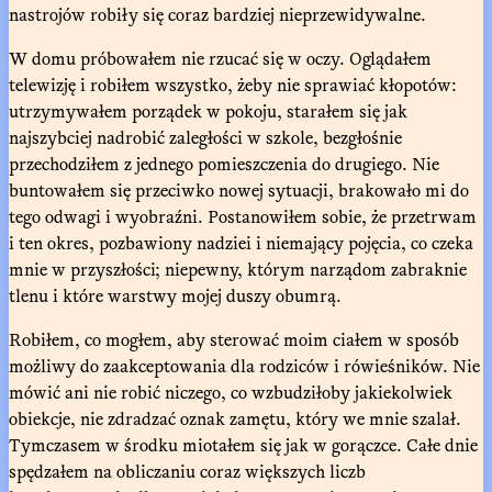
nastrojów robiły się coraz bardziej nieprzewidywalne.
W domu próbowałem nie rzucać się w oczy. Oglądałem
telewizję i robiłem wszystko, żeby nie sprawiać kłopotów:
utrzymywałem porządek w pokoju, starałem się jak
najszybciej nadrobić zaległości w szkole, bezgłośnie
przechodziłem z jednego pomieszczenia do drugiego. Nie
buntowałem się przeciwko nowej sytuacji, brakowało mi do
tego odwagi i wyobraźni. Postanowiłem sobie, że przetrwam
i ten okres, pozbawiony nadziei i niemający pojęcia, co czeka
mnie w przyszłości; niepewny, którym narządom zabraknie
tlenu i które warstwy mojej duszy obumrą.
Robiłem, co mogłem, aby sterować moim ciałem w sposób
możliwy do zaakceptowania dla rodziców i rówieśników. Nie
mówić ani nie robić niczego, co wzbudziłoby jakiekolwiek
obiekcje, nie zdradzać oznak zamętu, który we mnie szalał.
Tymczasem w środku miotałem się jak w gorączce. Całe dnie
spędzałem na obliczaniu coraz większych liczb