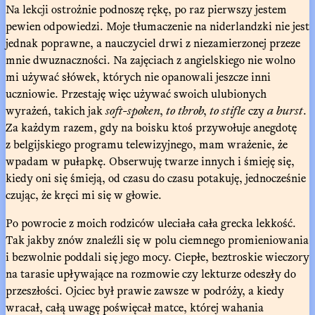
Na lekcji ostrożnie podnoszę rękę, po raz pierwszy jestem
pewien odpowiedzi. Moje tłumaczenie na niderlandzki nie jest
jednak poprawne, a nauczyciel drwi z niezamierzonej przeze
mnie dwuznaczności. Na zajęciach z angielskiego nie wolno
mi używać słówek, których nie opanowali jeszcze inni
uczniowie. Przestaję więc używać swoich ulubionych
wyrażeń, takich jak
soft-spoken
,
to throb
,
to stifle
czy
a burst
.
Za każdym razem, gdy na boisku ktoś przywołuje anegdotę
z belgijskiego programu telewizyjnego, mam wrażenie, że
wpadam w pułapkę. Obserwuję twarze innych i śmieję się,
kiedy oni się śmieją, od czasu do czasu potakuję, jednocześnie
czując, że kręci mi się w głowie.
Po powrocie z moich rodziców uleciała cała grecka lekkość.
Tak jakby znów znaleźli się w polu ciemnego promieniowania
i bezwolnie poddali się jego mocy. Ciepłe, beztroskie wieczory
na tarasie upływające na rozmowie czy lekturze odeszły do
przeszłości. Ojciec był prawie zawsze w podróży, a kiedy
wracał, całą uwagę poświęcał matce, której wahania