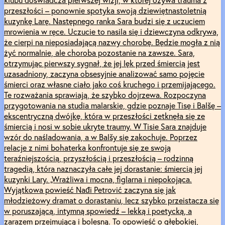
przeszłości – ponownie spotyka swoją dziewiętnastoletnią
kuzynkę Larę. Następnego ranka Sara budzi się z uczuciem
mrowienia w ręce. Uczucie to nasila się i dziewczyna odkrywa,
że cierpi na nieposiadającą nazwy chorobę. Będzie mogła z nią
żyć normalnie, ale choroba pozostanie na zawsze. Sara,
otrzymując pierwszy sygnał, że jej lęk przed śmiercią jest
uzasadniony, zaczyna obsesyjnie analizować samo pojęcie
śmierci oraz własne ciało jako coś kruchego i przemijającego.
Te rozważania sprawiają, że szybko dojrzewa. Rozpoczyna
przygotowania na studia malarskie, gdzie poznaje Tisę i Balšę –
ekscentryczną dwójkę, która w przeszłości zetknęła się ze
śmiercią i nosi w sobie ukryte traumy. W Tisie Sara znajduje
wzór do naśladowania, a w Balšy się zakochuje. Poprzez
relacje z nimi bohaterka konfrontuje się ze swoją
teraźniejszością, przyszłością i przeszłością – rodzinną
tragedią, która naznaczyła całe jej dorastanie: śmiercią jej
kuzynki Lary. „Wrażliwa i mocna, figlarna i niepokojąca.
Wyjątkowa powieść Nađi Petrović zaczyna się jak
młodzieżowy dramat o dorastaniu, lecz szybko przeistacza się
w poruszającą, intymną spowiedź – lekką i poetycką, a
zarazem przejmującą i bolesną. To opowieść o głębokiej,