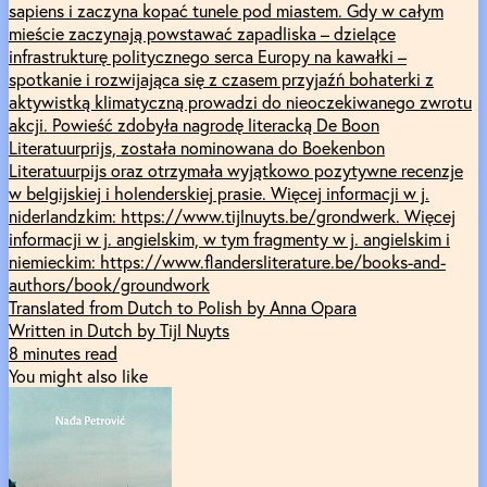
sapiens i zaczyna kopać tunele pod miastem. Gdy w całym
mieście zaczynają powstawać zapadliska – dzielące
infrastrukturę politycznego serca Europy na kawałki –
spotkanie i rozwijająca się z czasem przyjaźń bohaterki z
aktywistką klimatyczną prowadzi do nieoczekiwanego zwrotu
akcji. Powieść zdobyła nagrodę literacką De Boon
Literatuurprijs, została nominowana do Boekenbon
Literatuurpijs oraz otrzymała wyjątkowo pozytywne recenzje
w belgijskiej i holenderskiej prasie. Więcej informacji w j.
niderlandzkim: https://www.tijlnuyts.be/grondwerk. Więcej
informacji w j. angielskim, w tym fragmenty w j. angielskim i
niemieckim: https://www.flandersliterature.be/books-and-
authors/book/groundwork
Translated from Dutch to Polish by Anna Opara
Written in Dutch by Tijl Nuyts
8 minutes read
You might also like