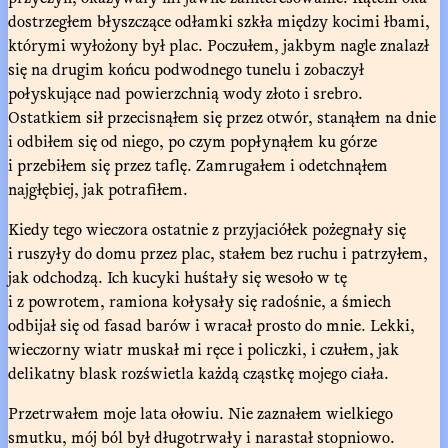
dostrzegłem błyszczące odłamki szkła między kocimi łbami,
którymi wyłożony był plac. Poczułem, jakbym nagle znalazł
się na drugim końcu podwodnego tunelu i zobaczył
połyskujące nad powierzchnią wody złoto i srebro.
Ostatkiem sił przecisnąłem się przez otwór, stanąłem na dnie
i odbiłem się od niego, po czym popłynąłem ku górze
i przebiłem się przez taflę. Zamrugałem i odetchnąłem
najgłębiej, jak potrafiłem.
Kiedy tego wieczora ostatnie z przyjaciółek pożegnały się
i ruszyły do domu przez plac, stałem bez ruchu i patrzyłem,
jak odchodzą. Ich kucyki huśtały się wesoło w tę
i z powrotem, ramiona kołysały się radośnie, a śmiech
odbijał się od fasad barów i wracał prosto do mnie. Lekki,
wieczorny wiatr muskał mi ręce i policzki, i czułem, jak
delikatny blask rozświetla każdą cząstkę mojego ciała.
Przetrwałem moje lata ołowiu. Nie zaznałem wielkiego
smutku, mój ból był długotrwały i narastał stopniowo.