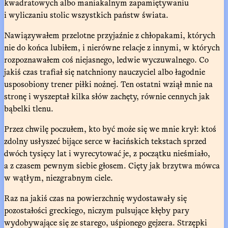
kwadratowych albo maniakalnym zapamiętywaniu
i wyliczaniu stolic wszystkich państw świata.
Nawiązywałem przelotne przyjaźnie z chłopakami, których
nie do końca lubiłem, i nierówne relacje z innymi, w których
rozpoznawałem coś niejasnego, ledwie wyczuwalnego. Co
jakiś czas trafiał się natchniony nauczyciel albo łagodnie
usposobiony trener piłki nożnej. Ten ostatni wziął mnie na
stronę i wyszeptał kilka słów zachęty, równie cennych jak
bąbelki tlenu.
Przez chwilę poczułem, kto być może się we mnie krył: ktoś
zdolny usłyszeć bijące serce w łacińskich tekstach sprzed
dwóch tysięcy lat i wyrecytować je, z początku nieśmiało,
a z czasem pewnym siebie głosem. Cięty jak brzytwa mówca
w wątłym, niezgrabnym ciele.
Raz na jakiś czas na powierzchnię wydostawały się
pozostałości greckiego, niczym pulsujące kłęby pary
wydobywające się ze starego, uśpionego gejzera. Strzępki