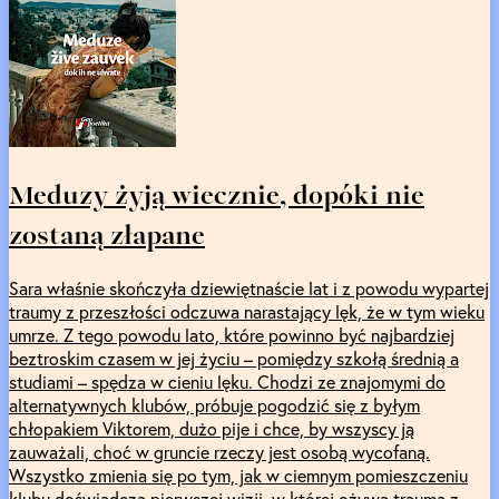
Meduzy żyją wiecznie, dopóki nie
zostaną złapane
Sara właśnie skończyła dziewiętnaście lat i z powodu wypartej
traumy z przeszłości odczuwa narastający lęk, że w tym wieku
umrze. Z tego powodu lato, które powinno być najbardziej
beztroskim czasem w jej życiu – pomiędzy szkołą średnią a
studiami – spędza w cieniu lęku. Chodzi ze znajomymi do
alternatywnych klubów, próbuje pogodzić się z byłym
chłopakiem Viktorem, dużo pije i chce, by wszyscy ją
zauważali, choć w gruncie rzeczy jest osobą wycofaną.
Wszystko zmienia się po tym, jak w ciemnym pomieszczeniu
klubu doświadcza pierwszej wizji, w której ożywa trauma z