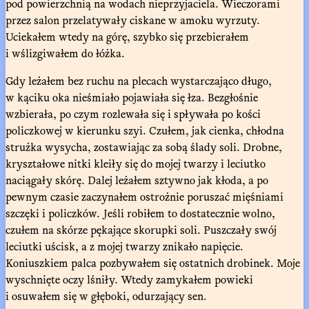
pod powierzchnią na wodach nieprzyjaciela. Wieczorami
przez salon przelatywały ciskane w amoku wyrzuty.
Uciekałem wtedy na górę, szybko się przebierałem
i wślizgiwałem do łóżka.
Gdy leżałem bez ruchu na plecach wystarczająco długo,
w kąciku oka nieśmiało pojawiała się łza. Bezgłośnie
wzbierała, po czym rozlewała się i spływała po kości
policzkowej w kierunku szyi. Czułem, jak cienka, chłodna
strużka wysycha, zostawiając za sobą ślady soli. Drobne,
kryształowe nitki kleiły się do mojej twarzy i leciutko
naciągały skórę. Dalej leżałem sztywno jak kłoda, a po
pewnym czasie zaczynałem ostrożnie poruszać mięśniami
szczęki i policzków. Jeśli robiłem to dostatecznie wolno,
czułem na skórze pękające skorupki soli. Puszczały swój
leciutki uścisk, a z mojej twarzy znikało napięcie.
Koniuszkiem palca pozbywałem się ostatnich drobinek. Moje
wyschnięte oczy lśniły. Wtedy zamykałem powieki
i osuwałem się w głęboki, odurzający sen.