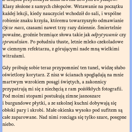
Klasy złożone z samych chłopców. Wstawanie na początku
każdej lekcji, kiedy nauczyciel wchodził do sali, i wspólne
robienie znaku krzyża, któremu towarzyszyło odmawianie
Ojcze nasz
, czasami nawet trzy razy dziennie. Śmiertelnie
poważne, groźnie brzmiące słowa takie jak
odpytywanie
czy
sprawdzian
. Po południu tłuste, letnie mleko czekoladowe
w ciemnym refektarzu, z górującymi nade mną wielkimi
witrażami.
Gdy próbuję sobie teraz przypomnieć ten tunel, widzę słabo
oświetlony korytarz. Z nisz w ścianach spoglądają na mnie
martwym wzrokiem posągi świętych, a zakonnicy
przypatrują mi się z niechęcią z ram pożółkłych fotografii.
Pod moimi stopami postukują zimne jasnoszare
i burgundowe płytki, a ze szkolnej kuchni dobywają się
obłoki pary i skrobi. Małe okienka wysoko pod sufitem są
całe zaparowane. Nad nimi rozciąga się tylko szare, posępne
niebo.