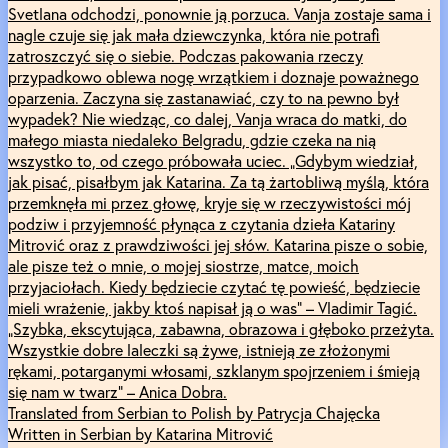
Svetlana odchodzi, ponownie ją porzuca. Vanja zostaje sama i
nagle czuje się jak mała dziewczynka, która nie potrafi
zatroszczyć się o siebie. Podczas pakowania rzeczy
przypadkowo oblewa nogę wrzątkiem i doznaje poważnego
oparzenia. Zaczyna się zastanawiać, czy to na pewno był
wypadek? Nie wiedząc, co dalej, Vanja wraca do matki, do
małego miasta niedaleko Belgradu, gdzie czeka na nią
wszystko to, od czego próbowała uciec. „Gdybym wiedział,
jak pisać, pisałbym jak Katarina. Za tą żartobliwą myślą, która
przemknęła mi przez głowę, kryje się w rzeczywistości mój
podziw i przyjemność płynąca z czytania dzieła Katariny
Mitrović oraz z prawdziwości jej słów. Katarina pisze o sobie,
ale pisze też o mnie, o mojej siostrze, matce, moich
przyjaciołach. Kiedy będziecie czytać tę powieść, będziecie
mieli wrażenie, jakby ktoś napisał ją o was” – Vladimir Tagić.
„Szybka, ekscytująca, zabawna, obrazowa i głęboko przeżyta.
Wszystkie dobre laleczki są żywe, istnieją ze złożonymi
rękami, potarganymi włosami, szklanym spojrzeniem i śmieją
się nam w twarz” – Anica Dobra.
Translated from Serbian to Polish by Patrycja Chajęcka
Written in Serbian by Katarina Mitrović