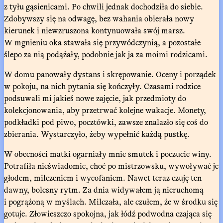
z tyłu gąsienicami. Po chwili jednak dochodziła do siebie.
Zdobywszy się na odwagę, bez wahania obierała nowy
kierunek i niewzruszona kontynuowała swój marsz.
W mgnieniu oka stawała się przywódczynią, a pozostałe
ślepo za nią podążały, podobnie jak ja za moimi rodzicami.
W domu panowały dystans i skrępowanie. Oceny i porządek
w pokoju, na nich pytania się kończyły. Czasami rodzice
podsuwali mi jakieś nowe zajęcie, jak przedmioty do
kolekcjonowania, aby przetrwać kolejne wakacje. Monety,
podkładki pod piwo, pocztówki, zawsze znalazło się coś do
zbierania. Wystarczyło, żeby wypełnić każdą pustkę.
W obecności matki ogarniały mnie smutek i poczucie winy.
Potrafiła nieświadomie, choć po mistrzowsku, wywoływać je
głodem, milczeniem i wycofaniem. Nawet teraz czuję ten
dawny, bolesny rytm. Za dnia widywałem ją nieruchomą
i pogrążoną w myślach. Milczała, ale czułem, że w środku się
gotuje. Złowieszczo spokojna, jak łódź podwodna czająca się