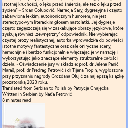
istotnej kruchości, o lęku przed śmiercią, ale też o lęku przed
życiem” – Srdan Golubović. Narracja Sary, dygresyjna i często
zabarwiona lekkim, autoironicznym humorem, nie jest
stereotypowym literackim głosem nastolatki. Jej dygresje
często zagęszczają się w zaskakujące obrazy językowe, które
zyskują również „zewnętrzny” odpowiednik. Nie wybierając
czystej prozy realistycznej, autorka wprowadziła do powieści
istotne motywy fantastyczne oraz całe oniryczne sceny,
harmonijnie i bardzo funkcjonalnie włączając je w narrację i
wykorzystując jako znaczące elementy strukturalne całości
dzieła. - Oświadczenie jury w składzie: prof. dr Jelena Panić
Maraš, prof. dr Predrag Petrović i dr Tijana Tropin, wygłoszone
przy przyznaniu nagrody Grozdana Olujić za najlepszą książkę
prozatorską 2023 roku.
Translated from Serbian to Polish by Patrycja Chajęcka
Written in Serbian by Nađa Petrović
8 minutes read