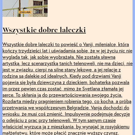
Wszystkie dobre laleczki
Wszystkie dobre laleczki to powieść o Vanji, milenialce, która
kończy trzydzieści lat i uświadamia sobie, że w jej życiu nic nie
wygląda tak, jak sobie wyobrażała. Nie została sławną
artystką, lecz scenarzystką tanich telenoweli, nie ma dzieci, nie
jest w związku, cierpi na silne stany lękowe, a jej relacje z
rodziną są dalekie od idealnych. Kiedy pod drzwiami Vanji
pojawia się była dziewczyna z dzieckiem, bohaterka pozwala
im przez pewien czas zostać, mimo że Svetlana złamała jej
serce. To skłania ją do przewartościowania swojego życia.
Rozdarta między pragnieniem robienia tego, co kocha, a próbą
przetrwania we współczesnym Belgradzie, Vanja dochodzi do
wniosku, że musi coś zmienić. Impulsywnie podejmuje decyzje
o odejściu z prac przy telenoweli. W tym samym czasie
właściciel wyrzuca ją z mieszkania, by wynająć je rosyjskiemu
małżeństwu, które może płacić znacznie wyższy czynsz.