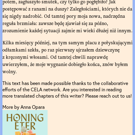
potem, zagłuszyło smutek, czy tylko go pogłębiło? Jak
postępować z ranami na duszy? Zaległościami, których nie da
się nigdy nadrobić. Od tamtej pory moja nowa, nadrzędna
reguła brzmiała: zawsze będę zjawiał się za późno,
zrozumienie każdej sytuacji zajmie mi wieki dłużej niż innym.
Kilka miesięcy później, na tym samym placu z połyskującymi
odłamkami szkła, po raz pierwszy ujrzałem dziewczynę
z kręconymi włosami. Od tamtej chwili naprawdę
uwierzyłem, że moje wygnanie dobiegło końca, znów byłem
wolny.
This text has been made possible thanks to the collaborative
efforts of the CELA network. Are you interested in reading
more translated chapters of this writer? Please reach out to us!
More by Anna Opara