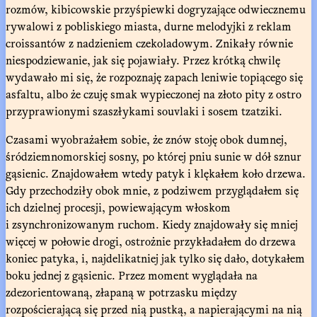
rozmów, kibicowskie przyśpiewki dogryzające odwiecznemu
rywalowi z pobliskiego miasta, durne melodyjki z reklam
croissantów z nadzieniem czekoladowym. Znikały równie
niespodziewanie, jak się pojawiały. Przez krótką chwilę
wydawało mi się, że rozpoznaję zapach leniwie topiącego się
asfaltu, albo że czuję smak wypieczonej na złoto pity z ostro
przyprawionymi szaszłykami souvlaki i sosem tzatziki.
Czasami wyobrażałem sobie, że znów stoję obok dumnej,
śródziemnomorskiej sosny, po której pniu sunie w dół sznur
gąsienic. Znajdowałem wtedy patyk i klękałem koło drzewa.
Gdy przechodziły obok mnie, z podziwem przyglądałem się
ich dzielnej procesji, powiewającym włoskom
i zsynchronizowanym ruchom. Kiedy znajdowały się mniej
więcej w połowie drogi, ostrożnie przykładałem do drzewa
koniec patyka, i, najdelikatniej jak tylko się dało, dotykałem
boku jednej z gąsienic. Przez moment wyglądała na
zdezorientowaną, złapaną w potrzasku między
rozpościerającą się przed nią pustką, a napierającymi na nią