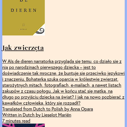
Jak zwierzęta
W Als de dieren narratorka przygląda się temu, co działo się z
nią po narodzinach pierwszego dziecka – jest to
doświadczenie tak mroczne, że buntuje się przeciwko językowi
i znaczeniu. Bohaterka szuka oparcia w królestwie zwierząt,
starożytnych mitach, fotografiach, e-mailach, a nawet listach
zakupów z czasu połogu. Jak w końcu stać się matką, na
długo po przyjściu dziecka na świat? I jak na nowo pozbierać z
kawałków człowieka, który się rozpadł?
Translated from Dutch to Polish by Anna Opara
Written in Dutch by Lieselot Mariën
7 minutes read