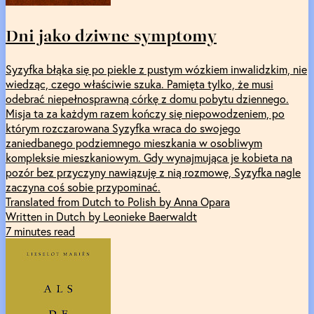
Dni jako dziwne symptomy
Syzyfka błąka się po piekle z pustym wózkiem inwalidzkim, nie
wiedząc, czego właściwie szuka. Pamięta tylko, że musi
odebrać niepełnosprawną córkę z domu pobytu dziennego.
Misja ta za każdym razem kończy się niepowodzeniem, po
którym rozczarowana Syzyfka wraca do swojego
zaniedbanego podziemnego mieszkania w osobliwym
kompleksie mieszkaniowym. Gdy wynajmująca je kobieta na
pozór bez przyczyny nawiązuję z nią rozmowę, Syzyfka nagle
zaczyna coś sobie przypominać.
Translated from Dutch to Polish by Anna Opara
Written in Dutch by Leonieke Baerwaldt
7 minutes read