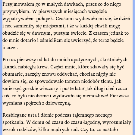
Przyjmowałem go w małych dawkach, przez co do niego
przywykłem. W pierwszych miesiącach wszędzie
wypatrywałem pułapek. Czasami wydawało mi się, że dzień
i noc zamieniły się miejscami, i że w każdej chwili mogę
obudzić się w dawnym, pustym świecie. Z czasem jednak to
do mnie dotarło i ośmieliłem się uwierzyć, że teraz będzie
inaczej.
Po raz pierwszy od lat do moich apatycznych, skostniałych
tkanek nabiegła krew. Części mnie, które zdawały się być
obumarłe, zaczęły znowu oddychać, chociaż nigdy nie
dowiem się, co spowodowało tamten niedobór tlenu. Jak
zmierzyć gorzkie wieczory i puste lata? Jak długi cień rzuca
coś, co było nieobecne i wydawało się niemożliwe? Pierwsza
wymiana spojrzeń z dziewczyną.
Rozbiegane usta i dłonie podczas tajemnego nocnego
spotkania. W domu od czasu do czasu łagodny, wyrozumiały
wzrok rodziców, kilka mądrych rad. Czy to, co nastało