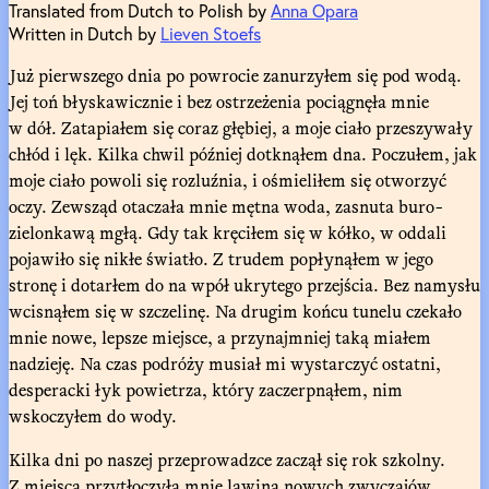
Translated from Dutch to Polish by
Anna Opara
Written in Dutch by
Lieven Stoefs
Już pierwszego dnia po powrocie zanurzyłem się pod wodą.
Jej toń błyskawicznie i bez ostrzeżenia pociągnęła mnie
w dół. Zatapiałem się coraz głębiej, a moje ciało przeszywały
chłód i lęk. Kilka chwil później dotknąłem dna. Poczułem, jak
moje ciało powoli się rozluźnia, i ośmieliłem się otworzyć
oczy. Zewsząd otaczała mnie mętna woda, zasnuta buro-
zielonkawą mgłą. Gdy tak kręciłem się w kółko, w oddali
pojawiło się nikłe światło. Z trudem popłynąłem w jego
stronę i dotarłem do na wpół ukrytego przejścia. Bez namysłu
wcisnąłem się w szczelinę. Na drugim końcu tunelu czekało
mnie nowe, lepsze miejsce, a przynajmniej taką miałem
nadzieję. Na czas podróży musiał mi wystarczyć ostatni,
desperacki łyk powietrza, który zaczerpnąłem, nim
wskoczyłem do wody.
Kilka dni po naszej przeprowadzce zaczął się rok szkolny.
Z miejsca przytłoczyła mnie lawina nowych zwyczajów.