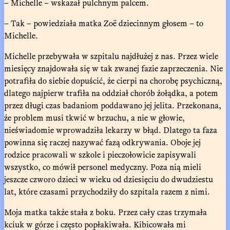
– Michelle – wskazał pulchnym palcem.
– Tak – powiedziała matka Zoë dziecinnym głosem – to
Michelle.
Michelle przebywała w szpitalu najdłużej z nas. Przez wiele
miesięcy znajdowała się w tak zwanej fazie zaprzeczenia. Nie
potrafiła do siebie dopuścić, że cierpi na chorobę psychiczną,
dlatego najpierw trafiła na oddział chorób żołądka, a potem
przez długi czas badaniom poddawano jej jelita. Przekonana,
że problem musi tkwić w brzuchu, a nie w głowie,
nieświadomie wprowadziła lekarzy w błąd. Dlatego ta faza
powinna się raczej nazywać fazą odkrywania. Oboje jej
rodzice pracowali w szkole i pieczołowicie zapisywali
wszystko, co mówił personel medyczny. Poza nią mieli
jeszcze czworo dzieci w wieku od dziesięciu do dwudziestu
lat, które czasami przychodziły do szpitala razem z nimi.
Moja matka także stała z boku. Przez cały czas trzymała
kciuk w górze i często popłakiwała. Kibicowała mi