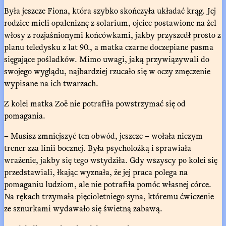
Była jeszcze Fiona, która szybko skończyła układać krąg. Jej
rodzice mieli opaleniznę z solarium, ojciec postawione na żel
włosy z rozjaśnionymi końcówkami, jakby przyszedł prosto z
planu teledysku z lat 90., a matka czarne doczepiane pasma
sięgające pośladków. Mimo uwagi, jaką przywiązywali do
swojego wyglądu, najbardziej rzucało się w oczy zmęczenie
wypisane na ich twarzach.
Z kolei matka Zoë nie potrafiła powstrzymać się od
pomagania.
– Musisz zmniejszyć ten obwód, jeszcze – wołała niczym
trener zza linii bocznej. Była psycholożką i sprawiała
wrażenie, jakby się tego wstydziła. Gdy wszyscy po kolei się
przedstawiali, łkając wyznała, że jej praca polega na
pomaganiu ludziom, ale nie potrafiła pomóc własnej córce.
Na rękach trzymała pięcioletniego syna, któremu ćwiczenie
ze sznurkami wydawało się świetną zabawą.