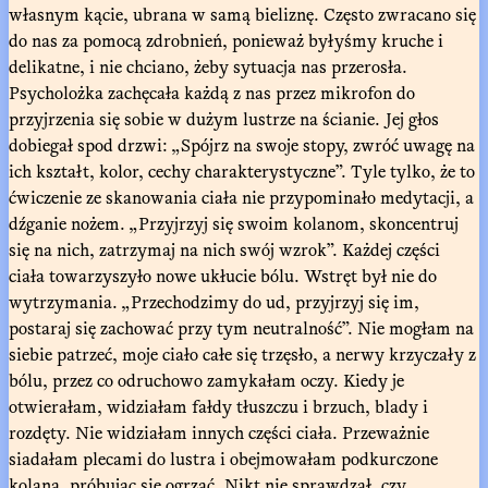
własnym kącie, ubrana w samą bieliznę. Często zwracano się
do nas za pomocą zdrobnień, ponieważ byłyśmy kruche i
delikatne, i nie chciano, żeby sytuacja nas przerosła.
Psycholożka zachęcała każdą z nas przez mikrofon do
przyjrzenia się sobie w dużym lustrze na ścianie. Jej głos
dobiegał spod drzwi: „Spójrz na swoje stopy, zwróć uwagę na
ich kształt, kolor, cechy charakterystyczne”. Tyle tylko, że to
ćwiczenie ze skanowania ciała nie przypominało medytacji, a
dźganie nożem. „Przyjrzyj się swoim kolanom, skoncentruj
się na nich, zatrzymaj na nich swój wzrok”. Każdej części
ciała towarzyszyło nowe ukłucie bólu. Wstręt był nie do
wytrzymania. „Przechodzimy do ud, przyjrzyj się im,
postaraj się zachować przy tym neutralność”. Nie mogłam na
siebie patrzeć, moje ciało całe się trzęsło, a nerwy krzyczały z
bólu, przez co odruchowo zamykałam oczy. Kiedy je
otwierałam, widziałam fałdy tłuszczu i brzuch, blady i
rozdęty. Nie widziałam innych części ciała. Przeważnie
siadałam plecami do lustra i obejmowałam podkurczone
kolana, próbując się ogrzać. Nikt nie sprawdzał, czy