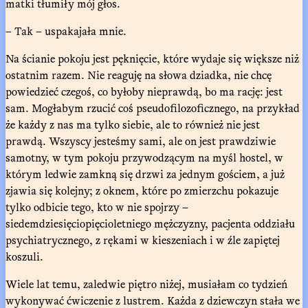
matki tłumiły mój głos.
– Tak – uspakajała mnie.
Na ścianie pokoju jest pęknięcie, które wydaje się większe niż
ostatnim razem. Nie reaguję na słowa dziadka, nie chcę
powiedzieć czegoś, co byłoby nieprawdą, bo ma rację: jest
sam. Mogłabym rzucić coś pseudofilozoficznego, na przykład
że każdy z nas ma tylko siebie, ale to również nie jest
prawdą. Wszyscy jesteśmy sami, ale on jest prawdziwie
samotny, w tym pokoju przywodzącym na myśl hostel, w
którym ledwie zamkną się drzwi za jednym gościem, a już
zjawia się kolejny; z oknem, które po zmierzchu pokazuje
tylko odbicie tego, kto w nie spojrzy –
siedemdziesięciopięcioletniego mężczyzny, pacjenta oddziału
psychiatrycznego, z rękami w kieszeniach i w źle zapiętej
koszuli.
Wiele lat temu, zaledwie piętro niżej, musiałam co tydzień
wykonywać ćwiczenie z lustrem. Każda z dziewczyn stała we