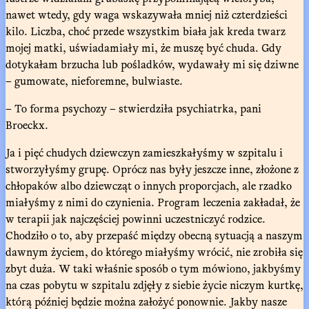
nawet wtedy, gdy waga wskazywała mniej niż czterdzieści
kilo. Liczba, choć przede wszystkim biała jak kreda twarz
mojej matki, uświadamiały mi, że muszę być chuda. Gdy
dotykałam brzucha lub pośladków, wydawały mi się dziwne
– gumowate, nieforemne, bulwiaste.
– To forma psychozy – stwierdziła psychiatrka, pani
Broeckx.
Ja i pięć chudych dziewczyn zamieszkałyśmy w szpitalu i
stworzyłyśmy grupę. Oprócz nas były jeszcze inne, złożone z
chłopaków albo dziewcząt o innych proporcjach, ale rzadko
miałyśmy z nimi do czynienia. Program leczenia zakładał, że
w terapii jak najczęściej powinni uczestniczyć rodzice.
Chodziło o to, aby przepaść między obecną sytuacją a naszym
dawnym życiem, do którego miałyśmy wrócić, nie zrobiła się
zbyt duża. W taki właśnie sposób o tym mówiono, jakbyśmy
na czas pobytu w szpitalu zdjęły z siebie życie niczym kurtkę,
którą później będzie można założyć ponownie. Jakby nasze