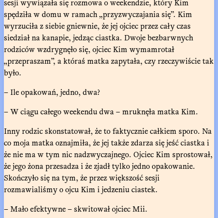
sesji wywiązała się rozmowa o weekendzie, który Kim
spędziła w domu w ramach „przyzwyczajania się”. Kim
wyrzuciła z siebie gniewnie, że jej ojciec przez cały czas
siedział na kanapie, jedząc ciastka. Dwoje bezbarwnych
rodziców wzdrygnęło się, ojciec Kim wymamrotał
„przepraszam”, a któraś matka zapytała, czy rzeczywiście tak
było.
– Ile opakowań, jedno, dwa?
– W ciągu całego weekendu dwa – mruknęła matka Kim.
Inny rodzic skonstatował, że to faktycznie całkiem sporo. Na
co moja matka oznajmiła, że jej także zdarza się jeść ciastka i
że nie ma w tym nic nadzwyczajnego. Ojciec Kim sprostował,
że jego żona przesadza i że zjadł tylko jedno opakowanie.
Skończyło się na tym, że przez większość sesji
rozmawialiśmy o ojcu Kim i jedzeniu ciastek.
– Mało efektywne – skwitował ojciec Mii.