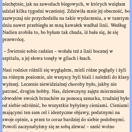
niechętnie, jak na zawodach biegowych, w których wzięłam
udział kilka tygodni wcześniej. Zdziwiła mnie jej obecność, bo
zazwyczaj nie przychodziła na takie wydarzenia, a w tamtym
dniu nawet przebiegła ze mną kawałek wzdłuż linii. Według
Nadien zrobiła to, bo byłam tak chuda, iż bała się, że się
przewrócę.
– Świetnie sobie radzisz – wołała też z linii bocznej w
szpitalu, a jej słowa tonęły w gilach i łzach.
Nasi rodzice różnili się wyglądem, mieli różne poglądy i żyli
na różnym poziomie, ale wszyscy byli biali i należeli do klasy
wyższej. Leczenie niewidzialnej choroby było, jakby nie
patrzeć, drogim hobby. Nas, dziewczyny zajęte mierzeniem
obwodów swoich brzuchów za pomocą sznurka, trudniej było
od siebie odróżnić, bo wszystkie byłyśmy cieniami. Cieniami
mającymi ten sam cel i identyczne objawy, podatnymi na
swoje opinie, a przez to coraz bardziej do siebie podobnymi.
Powoli zaczynałyśmy się ze sobą zlewać – sześć wolno