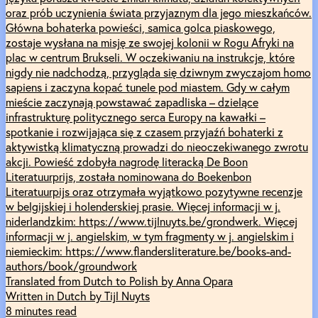
oraz prób uczynienia świata przyjaznym dla jego mieszkańców.
Główna bohaterka powieści, samica golca piaskowego,
zostaje wysłana na misję ze swojej kolonii w Rogu Afryki na
plac w centrum Brukseli. W oczekiwaniu na instrukcje, które
nigdy nie nadchodzą, przygląda się dziwnym zwyczajom homo
sapiens i zaczyna kopać tunele pod miastem. Gdy w całym
mieście zaczynają powstawać zapadliska – dzielące
infrastrukturę politycznego serca Europy na kawałki –
spotkanie i rozwijająca się z czasem przyjaźń bohaterki z
aktywistką klimatyczną prowadzi do nieoczekiwanego zwrotu
akcji. Powieść zdobyła nagrodę literacką De Boon
Literatuurprijs, została nominowana do Boekenbon
Literatuurpijs oraz otrzymała wyjątkowo pozytywne recenzje
w belgijskiej i holenderskiej prasie. Więcej informacji w j.
niderlandzkim: https://www.tijlnuyts.be/grondwerk. Więcej
informacji w j. angielskim, w tym fragmenty w j. angielskim i
niemieckim: https://www.flandersliterature.be/books-and-
authors/book/groundwork
Translated from Dutch to Polish by Anna Opara
Written in Dutch by Tijl Nuyts
8 minutes read