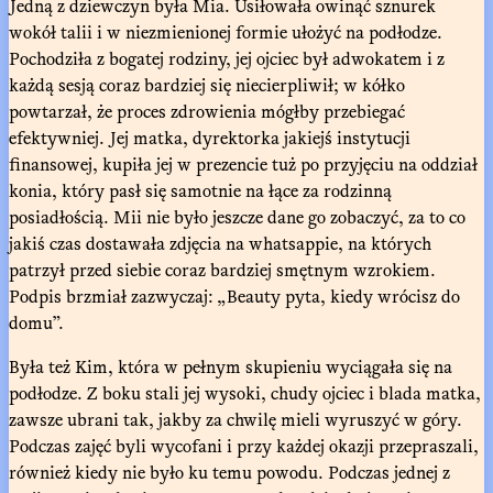
Jedną z dziewczyn była Mia. Usiłowała owinąć sznurek
wokół talii i w niezmienionej formie ułożyć na podłodze.
Pochodziła z bogatej rodziny, jej ojciec był adwokatem i z
każdą sesją coraz bardziej się niecierpliwił; w kółko
powtarzał, że proces zdrowienia mógłby przebiegać
efektywniej. Jej matka, dyrektorka jakiejś instytucji
finansowej, kupiła jej w prezencie tuż po przyjęciu na oddział
konia, który pasł się samotnie na łące za rodzinną
posiadłością. Mii nie było jeszcze dane go zobaczyć, za to co
jakiś czas dostawała zdjęcia na whatsappie, na których
patrzył przed siebie coraz bardziej smętnym wzrokiem.
Podpis brzmiał zazwyczaj: „Beauty pyta, kiedy wrócisz do
domu”.
Była też Kim, która w pełnym skupieniu wyciągała się na
podłodze. Z boku stali jej wysoki, chudy ojciec i blada matka,
zawsze ubrani tak, jakby za chwilę mieli wyruszyć w góry.
Podczas zajęć byli wycofani i przy każdej okazji przepraszali,
również kiedy nie było ku temu powodu. Podczas jednej z