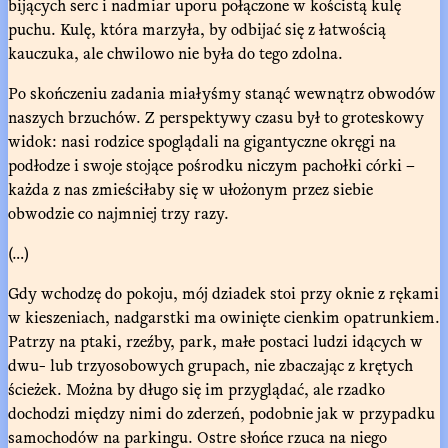
bijących serc i nadmiar uporu połączone w kościstą kulę
puchu. Kulę, która marzyła, by odbijać się z łatwością
kauczuka, ale chwilowo nie była do tego zdolna.
Po skończeniu zadania miałyśmy stanąć wewnątrz obwodów
naszych brzuchów. Z perspektywy czasu był to groteskowy
widok: nasi rodzice spoglądali na gigantyczne okręgi na
podłodze i swoje stojące pośrodku niczym pachołki córki –
każda z nas zmieściłaby się w ułożonym przez siebie
obwodzie co najmniej trzy razy.
(…)
Gdy wchodzę do pokoju, mój dziadek stoi przy oknie z rękami
w kieszeniach, nadgarstki ma owinięte cienkim opatrunkiem.
Patrzy na ptaki, rzeźby, park, małe postaci ludzi idących w
dwu- lub trzyosobowych grupach, nie zbaczając z krętych
ścieżek. Można by długo się im przyglądać, ale rzadko
dochodzi między nimi do zderzeń, podobnie jak w przypadku
samochodów na parkingu. Ostre słońce rzuca na niego