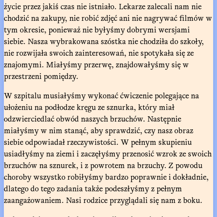
życie przez jakiś czas nie istniało. Lekarze zalecali nam nie
chodzić na zakupy, nie robić zdjęć ani nie nagrywać filmów w
tym okresie, ponieważ nie byłyśmy dobrymi wersjami
siebie. Nasza wybrakowana szóstka nie chodziła do szkoły,
nie rozwijała swoich zainteresowań, nie spotykała się ze
znajomymi. Miałyśmy przerwę, znajdowałyśmy się w
przestrzeni pomiędzy.
W szpitalu musiałyśmy wykonać ćwiczenie polegające na
ułożeniu na podłodze kręgu ze sznurka, który miał
odzwierciedlać obwód naszych brzuchów. Następnie
miałyśmy w nim stanąć, aby sprawdzić, czy nasz obraz
siebie odpowiadał rzeczywistości. W pełnym skupieniu
usiadłyśmy na ziemi i zaczęłyśmy przenosić wzrok ze swoich
brzuchów na sznurek, i z powrotem na brzuchy. Z powodu
choroby wszystko robiłyśmy bardzo poprawnie i dokładnie,
dlatego do tego zadania także podeszłyśmy z pełnym
zaangażowaniem. Nasi rodzice przyglądali się nam z boku.