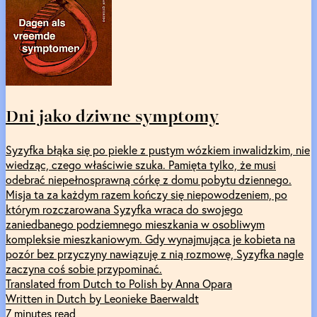
Dni jako dziwne symptomy
Syzyfka błąka się po piekle z pustym wózkiem inwalidzkim, nie
wiedząc, czego właściwie szuka. Pamięta tylko, że musi
odebrać niepełnosprawną córkę z domu pobytu dziennego.
Misja ta za każdym razem kończy się niepowodzeniem, po
którym rozczarowana Syzyfka wraca do swojego
zaniedbanego podziemnego mieszkania w osobliwym
kompleksie mieszkaniowym. Gdy wynajmująca je kobieta na
pozór bez przyczyny nawiązuję z nią rozmowę, Syzyfka nagle
zaczyna coś sobie przypominać.
Translated from Dutch to Polish by Anna Opara
Written in Dutch by Leonieke Baerwaldt
7 minutes read