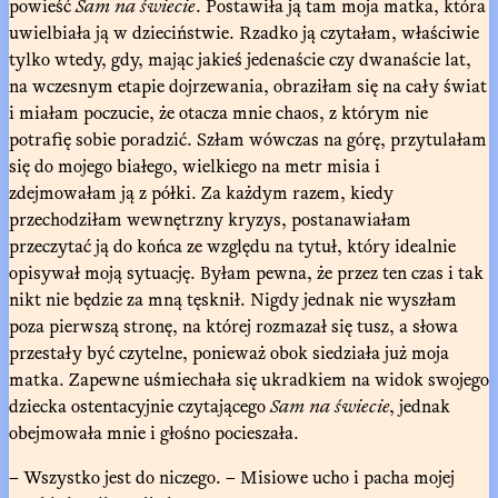
powieść
Sam na świecie
. Postawiła ją tam moja matka, która
uwielbiała ją w dzieciństwie. Rzadko ją czytałam, właściwie
tylko wtedy, gdy, mając jakieś jedenaście czy dwanaście lat,
na wczesnym etapie dojrzewania, obraziłam się na cały świat
i miałam poczucie, że otacza mnie chaos, z którym nie
potrafię sobie poradzić. Szłam wówczas na górę, przytulałam
się do mojego białego, wielkiego na metr misia i
zdejmowałam ją z półki. Za każdym razem, kiedy
przechodziłam wewnętrzny kryzys, postanawiałam
przeczytać ją do końca ze względu na tytuł, który idealnie
opisywał moją sytuację. Byłam pewna, że przez ten czas i tak
nikt nie będzie za mną tęsknił. Nigdy jednak nie wyszłam
poza pierwszą stronę, na której rozmazał się tusz, a słowa
przestały być czytelne, ponieważ obok siedziała już moja
matka. Zapewne uśmiechała się ukradkiem na widok swojego
dziecka ostentacyjnie czytającego
Sam na świecie
, jednak
obejmowała mnie i głośno pocieszała.
– Wszystko jest do niczego. – Misiowe ucho i pacha mojej