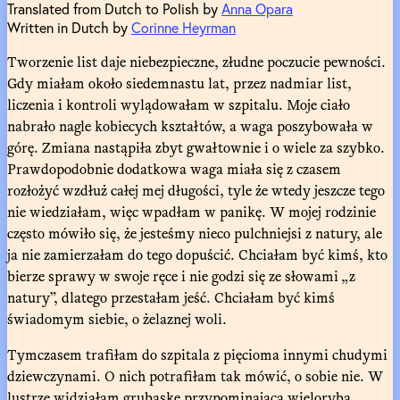
Translated from Dutch to Polish by
Anna Opara
Written in Dutch by
Corinne Heyrman
Tworzenie list daje niebezpieczne, złudne poczucie pewności.
Gdy miałam około siedemnastu lat, przez nadmiar list,
liczenia i kontroli wylądowałam w szpitalu. Moje ciało
nabrało nagle kobiecych kształtów, a waga poszybowała w
górę. Zmiana nastąpiła zbyt gwałtownie i o wiele za szybko.
Prawdopodobnie dodatkowa waga miała się z czasem
rozłożyć wzdłuż całej mej długości, tyle że wtedy jeszcze tego
nie wiedziałam, więc wpadłam w panikę. W mojej rodzinie
często mówiło się, że jesteśmy nieco pulchniejsi z natury, ale
ja nie zamierzałam do tego dopuścić. Chciałam być kimś, kto
bierze sprawy w swoje ręce i nie godzi się ze słowami „z
natury”, dlatego przestałam jeść. Chciałam być kimś
świadomym siebie, o żelaznej woli.
Tymczasem trafiłam do szpitala z pięcioma innymi chudymi
dziewczynami. O nich potrafiłam tak mówić, o sobie nie. W
lustrze widziałam grubaskę przypominającą wieloryba,