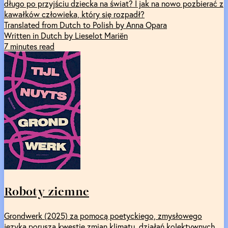
długo po przyjściu dziecka na świat? I jak na nowo pozbierać z
kawałków człowieka, który się rozpadł?
Translated from Dutch to Polish by Anna Opara
Written in Dutch by Lieselot Mariën
7 minutes read
Roboty ziemne
Grondwerk (2025) za pomocą poetyckiego, zmysłowego
języka porusza kwestie zmian klimatu, działań kolektywnych