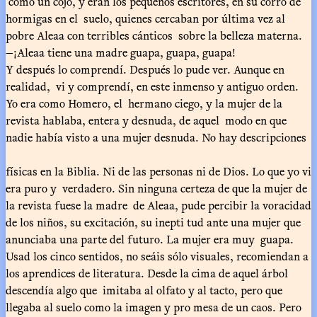
como un cojo, y eran los pequeños escritores, en su corro de
hormigas en el suelo, quienes cercaban por última vez al
pobre Aleaa con terribles cánticos sobre la belleza materna.
—¡Aleaa tiene una madre guapa, guapa, guapa!
Y después lo comprendí. Después lo pude ver. Aunque en
realidad, vi y comprendí, en este inmenso y antiguo orden.
Yo era como Homero, el hermano ciego, y la mujer de la
revista hablaba, entera y desnuda, de aquel modo en que
nadie había visto a una mujer desnuda. No hay descripciones
físicas en la Biblia. Ni de las personas ni de Dios. Lo que yo vi
era puro y verdadero. Sin ninguna certeza de que la mujer de
la revista fuese la madre de Aleaa, pude percibir la voracidad
de los niños, su excitación, su inepti tud ante una mujer que
anunciaba una parte del futuro. La mujer era muy guapa.
Usad los cinco sentidos, no seáis sólo visuales, recomiendan a
los aprendices de literatura. Desde la cima de aquel árbol
descendía algo que imitaba al olfato y al tacto, pero que
llegaba al suelo como la imagen y pro mesa de un caos. Pero