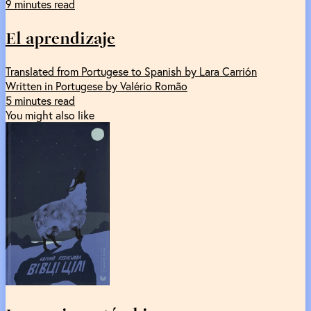
9 minutes read
El aprendizaje
Translated from Portugese to Spanish by Lara Carrión
Written in Portugese by Valério Romão
5 minutes read
You might also like