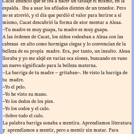
Cacat anunció que se iba a hacer un tatuaje él mismo, en la
espalda. Iba a usar los afilados dientes de un tenedor. Pero
no se atrevió, y el día que perdió el valor para herirse a sí
mismo, Cacat descubrió la forma de ator mentar a Aleaa.
—Tu madre es muy guapa, tu madre es muy guapa.
A las órdenes de Cacat, los niños rodeaban a Aleaa con las
cabezas en alto como hormigas ciegas y lo convencían de la
belleza de su propia madre. Era, por tanto, un insulto. Aleaa
lloraba y yo me alejé en varias oca siones, buscando en vano
un nuevo significado para la belleza materna.
—La barriga de tu madre — gritaban—. He visto la barriga de
tu madre.
—Yo el pelo.
—Yo he visto su mano.
—Yo los dedos de los pies.
—Yo los codos y el culo.
—Sobre todo el culo.
La palabra barriga sonaba a mentira. Aprendíamos literatura
y aprendíamos a mentir, pero a mentir sin matar. Para