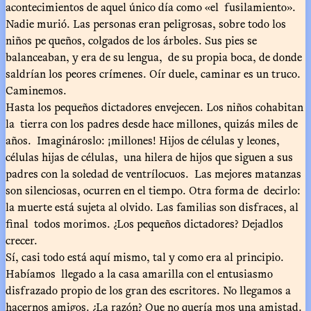
acontecimientos de aquel único día como «el fusilamiento».
Nadie murió. Las personas eran peligrosas, sobre todo los
niños pe queños, colgados de los árboles. Sus pies se
balanceaban, y era de su lengua, de su propia boca, de donde
saldrían los peores crímenes. Oír duele, caminar es un truco.
Caminemos.
Hasta los pequeños dictadores envejecen. Los niños cohabitan
la tierra con los padres desde hace millones, quizás miles de
años. Imaginároslo: ¡millones! Hijos de células y leones,
células hijas de células, una hilera de hijos que siguen a sus
padres con la soledad de ventrílocuos. Las mejores matanzas
son silenciosas, ocurren en el tiempo. Otra forma de decirlo:
la muerte está sujeta al olvido. Las familias son disfraces, al
final todos morimos. ¿Los pequeños dictadores? Dejadlos
crecer.
Sí, casi todo está aquí mismo, tal y como era al principio.
Habíamos llegado a la casa amarilla con el entusiasmo
disfrazado propio de los gran des escritores. No llegamos a
hacernos amigos. ¿La razón? Que no quería mos una amistad.