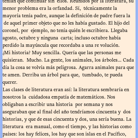
tenían que continuar sin ellos. Reunidos por la literatura, su
menor problema era la orfandad. Sí, técnicamente la
mayoría tenía padre, aunque la definición de padre fuera la
de aquel primer objeto que no les había gustado. El hijo del
coronel, por ejemplo, no tenía quién le escribiera. Llegaba
agosto, octubre y ninguna carta; incluso octubre había
perdido la mayúscula que recordaba a una re volución.
¿Mi historia? Muy sencilla. Quería que las personas me
quisieran. Mucho. La gente, los animales, los árboles... Cada
día la cosa se volvía más peligrosa. Agarra animales para que
te amen. Derriba un árbol para que, tumbado, te pueda
querer.
Las clases de literatura eran así: la literatura sembraría en
nosotros la cuidadosa empatía de matemáticos. Nos
obligaban a escribir una historia por semana y nos
aseguraban que al final del año tendríamos cincuenta y dos
historias, y que de esas cincuenta y dos, una sería buena. La
literatura era manual, como el tiempo, y las historias como
países: los hay felices, los hay que son islas en el Pacífico,