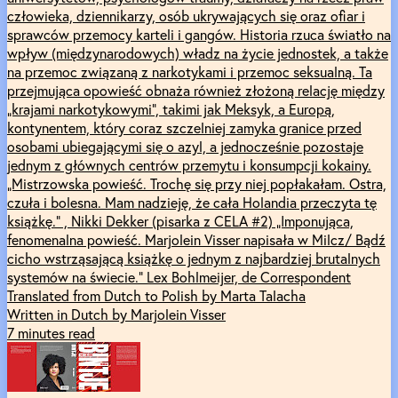
człowieka, dziennikarzy, osób ukrywających się oraz ofiar i
sprawców przemocy karteli i gangów. Historia rzuca światło na
wpływ (międzynarodowych) władz na życie jednostek, a także
na przemoc związaną z narkotykami i przemoc seksualną. Ta
przejmująca opowieść obnaża również złożoną relację między
„krajami narkotykowymi”, takimi jak Meksyk, a Europą,
kontynentem, który coraz szczelniej zamyka granice przed
osobami ubiegającymi się o azyl, a jednocześnie pozostaje
jednym z głównych centrów przemytu i konsumpcji kokainy.
„Mistrzowska powieść. Trochę się przy niej popłakałam. Ostra,
czuła i bolesna. Mam nadzieję, że cała Holandia przeczyta tę
książkę.” , Nikki Dekker (pisarka z CELA #2) „Imponująca,
fenomenalna powieść. Marjolein Visser napisała w Milcz/ Bądź
cicho wstrząsającą książkę o jednym z najbardziej brutalnych
systemów na świecie.” Lex Bohlmeijer, de Correspondent
Translated from Dutch to Polish by Marta Talacha
Written in Dutch by Marjolein Visser
7 minutes read