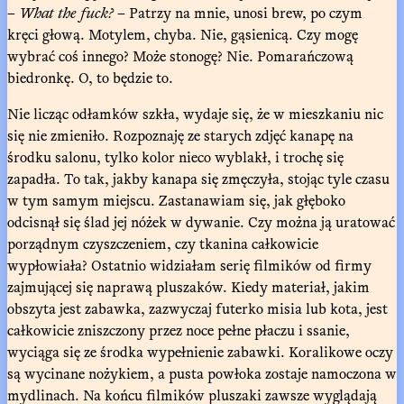
–
What the fuck?
– Patrzy na mnie, unosi brew, po czym
kręci głową. Motylem, chyba. Nie, gąsienicą. Czy mogę
wybrać coś innego? Może stonogę? Nie. Pomarańczową
biedronkę. O, to będzie to.
Nie licząc odłamków szkła, wydaje się, że w mieszkaniu nic
się nie zmieniło. Rozpoznaję ze starych zdjęć kanapę na
środku salonu, tylko kolor nieco wyblakł, i trochę się
zapadła. To tak, jakby kanapa się zmęczyła, stojąc tyle czasu
w tym samym miejscu. Zastanawiam się, jak głęboko
odcisnął się ślad jej nóżek w dywanie. Czy można ją uratować
porządnym czyszczeniem, czy tkanina całkowicie
wypłowiała? Ostatnio widziałam serię filmików od firmy
zajmującej się naprawą pluszaków. Kiedy materiał, jakim
obszyta jest zabawka, zazwyczaj futerko misia lub kota, jest
całkowicie zniszczony przez noce pełne płaczu i ssanie,
wyciąga się ze środka wypełnienie zabawki. Koralikowe oczy
są wycinane nożykiem, a pusta powłoka zostaje namoczona w
mydlinach. Na końcu filmików pluszaki zawsze wyglądają