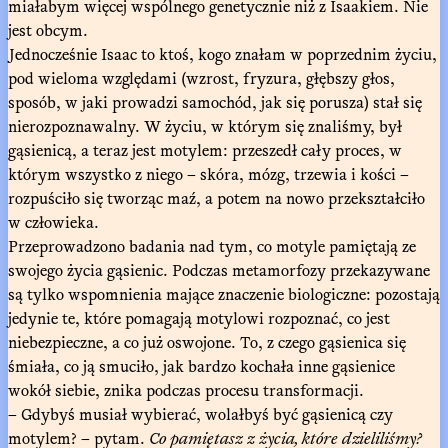
miałabym więcej wspólnego genetycznie niż z Isaakiem. Nie
jest obcym.
Jednocześnie Isaac to ktoś, kogo znałam w poprzednim życiu,
pod wieloma względami (wzrost, fryzura, głębszy głos,
sposób, w jaki prowadzi samochód, jak się porusza) stał się
nierozpoznawalny. W życiu, w którym się znaliśmy, był
gąsienicą, a teraz jest motylem: przeszedł cały proces, w
którym wszystko z niego – skóra, mózg, trzewia i kości –
rozpuściło się tworząc maź, a potem na nowo przekształciło
w człowieka.
Przeprowadzono badania nad tym, co motyle pamiętają ze
swojego życia gąsienic. Podczas metamorfozy przekazywane
są tylko wspomnienia mające znaczenie biologiczne: pozostają
jedynie te, które pomagają motylowi rozpoznać, co jest
niebezpieczne, a co już oswojone. To, z czego gąsienica się
śmiała, co ją smuciło, jak bardzo kochała inne gąsienice
wokół siebie, znika podczas procesu transformacji.
– Gdybyś musiał wybierać, wolałbyś być gąsienicą czy
motylem? – pytam.
Co pamiętasz z życia, które dzieliliśmy?