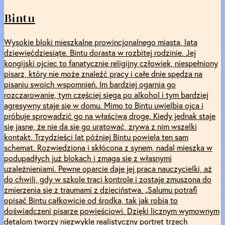
Bintu
Wysokie bloki mieszkalne prowincjonalnego miasta, lata
dziewięćdziesiąte. Bintu dorasta w rozbitej rodzinie. Jej
kongijski ojciec to fanatycznie religijny człowiek, niespełniony
pisarz, który nie może znaleźć pracy i całe dnie spędza na
pisaniu swoich wspomnień. Im bardziej ogarnia go
rozczarowanie, tym częściej sięga po alkohol i tym bardziej
agresywny staje się w domu. Mimo to Bintu uwielbia ojca i
próbuje sprowadzić go na właściwą drogę. Kiedy jednak staje
się jasne, że nie da się go uratować, zrywa z nim wszelki
kontakt. Trzydzieści lat później Bintu powiela ten sam
schemat. Rozwiedziona i skłócona z synem, nadal mieszka w
podupadłych już blokach i zmaga się z własnymi
uzależnieniami. Pewne oparcie daje jej praca nauczycielki, aż
do chwili, gdy w szkole traci kontrolę i zostaje zmuszona do
zmierzenia się z traumami z dzieciństwa. „Salumu potrafi
opisać Bintu całkowicie od środka, tak jak robią to
doświadczeni pisarze powieściowi. Dzięki licznym wymownym
detalom tworzy niezwykle realistyczny portret trzech