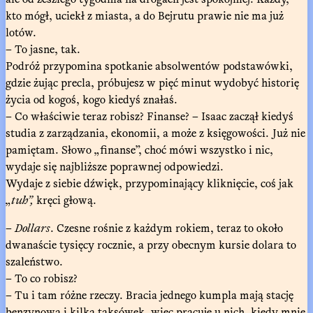
kto mógł, uciekł z miasta, a do Bejrutu prawie nie ma już
lotów.
– To jasne, tak.
Podróż przypomina spotkanie absolwentów podstawówki,
gdzie żując precla, próbujesz w pięć minut wydobyć historię
życia od kogoś, kogo kiedyś znałaś.
– Co właściwie teraz robisz? Finanse? – Isaac zaczął kiedyś
studia z zarządzania, ekonomii, a może z księgowości. Już nie
pamiętam. Słowo „finanse”, choć mówi wszystko i nic,
wydaje się najbliższe poprawnej odpowiedzi.
Wydaje z siebie dźwięk, przypominający kliknięcie, coś jak
„
tuh”,
kręci głową.
–
Dollars
. Czesne rośnie z każdym rokiem, teraz to około
dwanaście tysięcy rocznie, a przy obecnym kursie dolara to
szaleństwo.
– To co robisz?
– Tu i tam różne rzeczy. Bracia jednego kumpla mają stację
benzynową i kilka taksówek, więc pracuję u nich, kiedy mnie