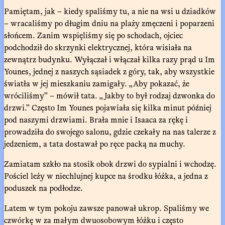
Pamiętam, jak – kiedy spaliśmy tu, a nie na wsi u dziadków
– wracaliśmy po długim dniu na plaży zmęczeni i poparzeni
słońcem. Zanim wspięliśmy się po schodach, ojciec
podchodził do skrzynki elektrycznej, która wisiała na
zewnątrz budynku. Wyłączał i włączał kilka razy prąd u Im
Younes, jednej z naszych sąsiadek z góry, tak, aby wszystkie
światła w jej mieszkaniu zamigały. „Aby pokazać, że
wróciliśmy” – mówił tata. „Jakby to był rodzaj dzwonka do
drzwi.” Często Im Younes pojawiała się kilka minut później
pod naszymi drzwiami. Brała mnie i Isaaca za rękę i
prowadziła do swojego salonu, gdzie czekały na nas talerze z
jedzeniem, a tata dostawał po ręce packą na muchy.
Zamiatam szkło na stosik obok drzwi do sypialni i wchodzę.
Pościel leży w niechlujnej kupce na środku łóżka, a jedna z
poduszek na podłodze.
Latem w tym pokoju zawsze panował ukrop. Spaliśmy we
czwórkę w za małym dwuosobowym łóżku i często