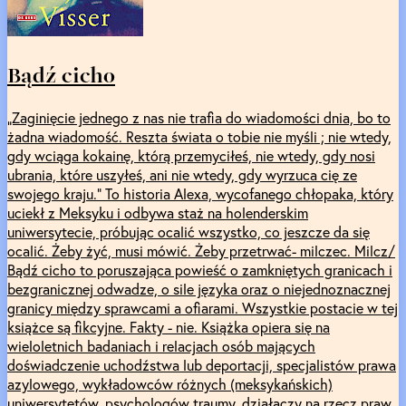
Bądź cicho
„Zaginięcie jednego z nas nie trafia do wiadomości dnia, bo to
żadna wiadomość. Reszta świata o tobie nie myśli ; nie wtedy,
gdy wciąga kokainę, którą przemyciłeś, nie wtedy, gdy nosi
ubrania, które uszyłeś, ani nie wtedy, gdy wyrzuca cię ze
swojego kraju.” To historia Alexa, wycofanego chłopaka, który
uciekł z Meksyku i odbywa staż na holenderskim
uniwersytecie, próbując ocalić wszystko, co jeszcze da się
ocalić. Żeby żyć, musi mówić. Żeby przetrwać- milczec. Milcz/
Bądź cicho to poruszająca powieść o zamkniętych granicach i
bezgranicznej odwadze, o sile języka oraz o niejednoznacznej
granicy między sprawcami a ofiarami. Wszystkie postacie w tej
książce są fikcyjne. Fakty - nie. Książka opiera się na
wieloletnich badaniach i relacjach osób mających
doświadczenie uchodźstwa lub deportacji, specjalistów prawa
azylowego, wykładowców różnych (meksykańskich)
uniwersytetów, psychologów traumy, działaczy na rzecz praw