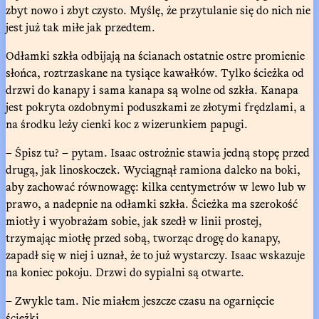
zbyt nowo i zbyt czysto. Myślę, że przytulanie się do nich nie
jest już tak miłe jak przedtem.
Odłamki szkła odbijają na ścianach ostatnie ostre promienie
słońca, roztrzaskane na tysiące kawałków. Tylko ścieżka od
drzwi do kanapy i sama kanapa są wolne od szkła. Kanapa
jest pokryta ozdobnymi poduszkami ze złotymi frędzlami, a
na środku leży cienki koc z wizerunkiem papugi.
– Śpisz tu? – pytam. Isaac ostrożnie stawia jedną stopę przed
drugą, jak linoskoczek. Wyciągnął ramiona daleko na boki,
aby zachować równowagę: kilka centymetrów w lewo lub w
prawo, a nadepnie na odłamki szkła. Ścieżka ma szerokość
miotły i wyobrażam sobie, jak szedł w linii prostej,
trzymając miotłę przed sobą, tworząc drogę do kanapy,
zapadł się w niej i uznał, że to już wystarczy. Isaac wskazuje
na koniec pokoju. Drzwi do sypialni są otwarte.
– Zwykle tam. Nie miałem jeszcze czasu na ogarnięcie
ścieżki.