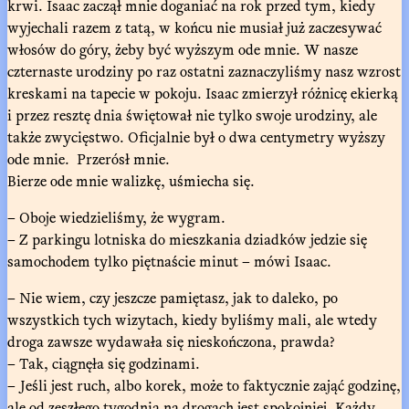
krwi. Isaac zaczął mnie doganiać na rok przed tym, kiedy
wyjechali razem z tatą, w końcu nie musiał już zaczesywać
włosów do góry, żeby być wyższym ode mnie. W nasze
czternaste urodziny po raz ostatni zaznaczyliśmy nasz wzrost
kreskami na tapecie w pokoju. Isaac zmierzył różnicę ekierką
i przez resztę dnia świętował nie tylko swoje urodziny, ale
także zwycięstwo. Oficjalnie był o dwa centymetry wyższy
ode mnie. Przerósł mnie.
Bierze ode mnie walizkę, uśmiecha się.
– Oboje wiedzieliśmy, że wygram.
– Z parkingu lotniska do mieszkania dziadków jedzie się
samochodem tylko piętnaście minut – mówi Isaac.
– Nie wiem, czy jeszcze pamiętasz, jak to daleko, po
wszystkich tych wizytach, kiedy byliśmy mali, ale wtedy
droga zawsze wydawała się nieskończona, prawda?
– Tak, ciągnęła się godzinami.
– Jeśli jest ruch, albo korek, może to faktycznie zająć godzinę,
ale od zeszłego tygodnia na drogach jest spokojniej. Każdy,