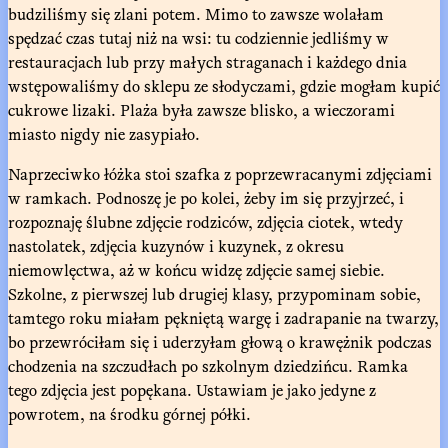
budziliśmy się zlani potem. Mimo to zawsze wolałam
spędzać czas tutaj niż na wsi: tu codziennie jedliśmy w
restauracjach lub przy małych straganach i każdego dnia
wstępowaliśmy do sklepu ze słodyczami, gdzie mogłam kupić
cukrowe lizaki. Plaża była zawsze blisko, a wieczorami
miasto nigdy nie zasypiało.
Naprzeciwko łóżka stoi szafka z poprzewracanymi zdjęciami
w ramkach. Podnoszę je po kolei, żeby im się przyjrzeć, i
rozpoznaję ślubne zdjęcie rodziców, zdjęcia ciotek, wtedy
nastolatek, zdjęcia kuzynów i kuzynek, z okresu
niemowlęctwa, aż w końcu widzę zdjęcie samej siebie.
Szkolne, z pierwszej lub drugiej klasy, przypominam sobie,
tamtego roku miałam pękniętą wargę i zadrapanie na twarzy,
bo przewróciłam się i uderzyłam głową o krawężnik podczas
chodzenia na szczudłach po szkolnym dziedzińcu. Ramka
tego zdjęcia jest popękana. Ustawiam je jako jedyne z
powrotem, na środku górnej półki.