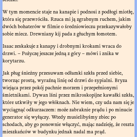
W tym momencie staje na kanapie i podnosi z podłogi miotłę,
która się przewróciła. Rzuca mi ją zgrabnym ruchem, jakim
dwóch bohaterów w filmie o średniowieczu przekazywałoby
sobie miecz. Drewniany kij pada z głuchym łomotem.
Isaac zeskakuje z kanapy i drobnymi krokami wraca do
drzwi. – Pożyczę jeszcze jedną z góry – mówi i znika w
korytarzu.
Jak pług śnieżny przesuwam odłamki szkła przed siebie,
tworząc prostą, wyraźną linię od drzwi do sypialni. Bryza
wiejąca przez pokój pachnie morzem i przepełnionymi
śmietnikami. Dywan lśni przez mikroskopijne kawałki szkła,
które utkwiły w jego włóknach. Nie wiem, czy uda nam się je
wyciągnąć odkurzaczem: może zabraknie prądu i po minucie
generator się wyłączy. Wtedy musielibyśmy zbiec po
schodach, aby go ponownie włączyć, mając nadzieję, że reszta
mieszkańców w budynku jednak nadal ma prąd.