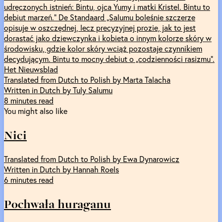
udręczonych istnień: Bintu, ojca Yumy i matki Kristel. Bintu to
debiut marzeń.” De Standaard „Salumu boleśnie szczerze
opisuje w oszczędnej, lecz precyzyjnej prozie, jak to jest
dorastać jako dziewczynka i kobieta o innym kolorze skóry w
środowisku, gdzie kolor skóry wciąż pozostaje czynnikiem
decydującym. Bintu to mocny debiut o „codzienności rasizmu”.
Het Nieuwsblad
Translated from Dutch to Polish by Marta Talacha
Written in Dutch by Tuly Salumu
8 minutes read
You might also like
Nici
Translated from Dutch to Polish by Ewa Dynarowicz
Written in Dutch by Hannah Roels
6 minutes read
Pochwała huraganu