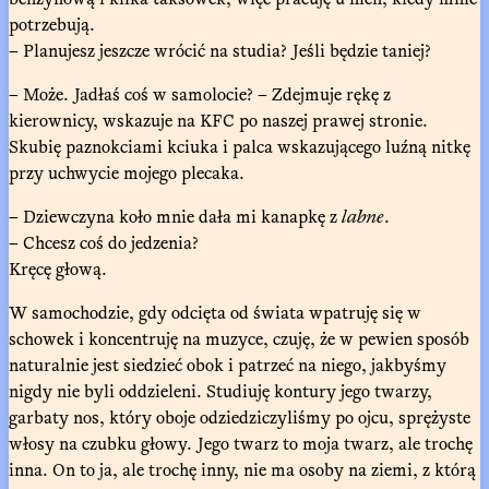
potrzebują.
– Planujesz jeszcze wrócić na studia? Jeśli będzie taniej?
– Może. Jadłaś coś w samolocie? – Zdejmuje rękę z
kierownicy, wskazuje na KFC po naszej prawej stronie.
Skubię paznokciami kciuka i palca wskazującego luźną nitkę
przy uchwycie mojego plecaka.
– Dziewczyna koło mnie dała mi kanapkę z
labne
.
– Chcesz coś do jedzenia?
Kręcę głową.
W samochodzie, gdy odcięta od świata wpatruję się w
schowek i koncentruję na muzyce, czuję, że w pewien sposób
naturalnie jest siedzieć obok i patrzeć na niego, jakbyśmy
nigdy nie byli oddzieleni. Studiuję kontury jego twarzy,
garbaty nos, który oboje odziedziczyliśmy po ojcu, sprężyste
włosy na czubku głowy. Jego twarz to moja twarz, ale trochę
inna. On to ja, ale trochę inny, nie ma osoby na ziemi, z którą