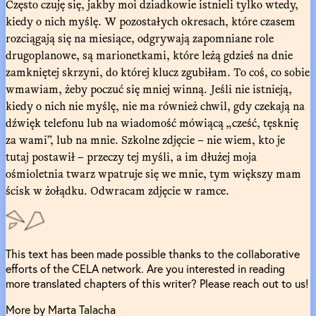
Często czuję się, jakby moi dziadkowie istnieli tylko wtedy,
kiedy o nich myślę. W pozostałych okresach, które czasem
rozciągają się na miesiące, odgrywają zapomniane role
drugoplanowe, są marionetkami, które leżą gdzieś na dnie
zamkniętej skrzyni, do której klucz zgubiłam. To coś, co sobie
wmawiam, żeby poczuć się mniej winną. Jeśli nie istnieją,
kiedy o nich nie myślę, nie ma również chwil, gdy czekają na
dźwięk telefonu lub na wiadomość mówiącą „cześć, tęsknię
za wami”, lub na mnie. Szkolne zdjęcie – nie wiem, kto je
tutaj postawił – przeczy tej myśli, a im dłużej moja
ośmioletnia twarz wpatruje się we mnie, tym większy mam
ścisk w żołądku. Odwracam zdjęcie w ramce.
This text has been made possible thanks to the collaborative
efforts of the CELA network. Are you interested in reading
more translated chapters of this writer? Please reach out to us!
More by Marta Talacha