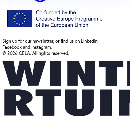
Sign up for our
newsl
etter
, or find us on
LinkedIn
,
Facebook
and
Instagram
.
© 2026 CELA. All rights reserved.