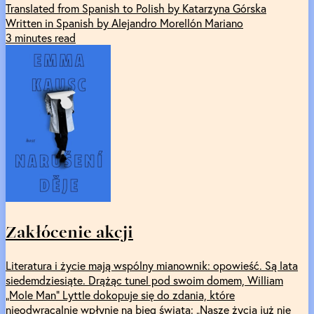
Translated from Spanish to Polish by Katarzyna Górska
Written in Spanish by Alejandro Morellón Mariano
3 minutes read
Zakłócenie akcji
Literatura i życie mają wspólny mianownik: opowieść. Są lata
siedemdziesiąte. Drążąc tunel pod swoim domem, William
„Mole Man” Lyttle dokopuje się do zdania, które
nieodwracalnie wpłynie na bieg świata: „Nasze życia już nie