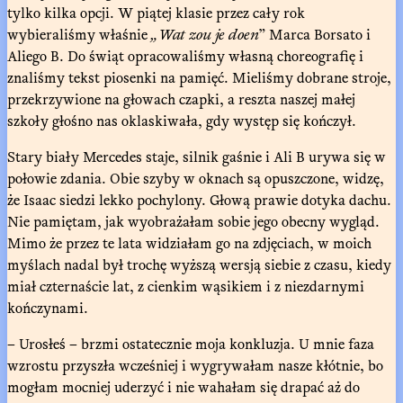
tylko kilka opcji. W piątej klasie przez cały rok
wybieraliśmy właśnie
„Wat zou je doen
” Marca Borsato i
Aliego B. Do świąt opracowaliśmy własną choreografię i
znaliśmy tekst piosenki na pamięć. Mieliśmy dobrane stroje,
przekrzywione na głowach czapki, a reszta naszej małej
szkoły głośno nas oklaskiwała, gdy występ się kończył.
Stary biały Mercedes staje, silnik gaśnie i Ali B urywa się w
połowie zdania. Obie szyby w oknach są opuszczone, widzę,
że Isaac siedzi lekko pochylony. Głową prawie dotyka dachu.
Nie pamiętam, jak wyobrażałam sobie jego obecny wygląd.
Mimo że przez te lata widziałam go na zdjęciach, w moich
myślach nadal był trochę wyższą wersją siebie z czasu, kiedy
miał czternaście lat, z cienkim wąsikiem i z niezdarnymi
kończynami.
– Urosłeś – brzmi ostatecznie moja konkluzja. U mnie faza
wzrostu przyszła wcześniej i wygrywałam nasze kłótnie, bo
mogłam mocniej uderzyć i nie wahałam się drapać aż do