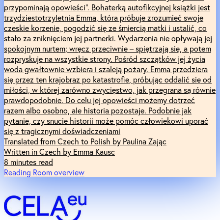
przypominają opowieści”. Bohaterką autofikcyjnej książki jest
trzydziestotrzyletnia Emma, która próbuje zrozumieć swoje
czeskie korzenie, pogodzić się ze śmiercią matki i ustalić, co
stało za zniknięciem jej partnerki. Wydarzenia nie opływają jej
spokojnym nurtem; wręcz przeciwnie – spiętrzają się, a potem
rozpryskuje na wszystkie strony. Pośród szczątków jej życia
woda gwałtownie wzbiera i szaleją pożary. Emma przedziera
się przez ten krajobraz po katastrofie, próbując oddalić się od
miłości, w której zarówno zwycięstwo, jak przegrana są równie
prawdopodobnie. Do celu jej opowieści możemy dotrzeć
razem albo osobno, ale historia pozostaje. Podobnie jak
pytanie, czy snucie historii może pomóc człowiekowi uporać
się z tragicznymi doświadczeniami
Translated from Czech to Polish by Paulina Zając
Written in Czech by Emma Kausc
8 minutes read
Reading Room overview