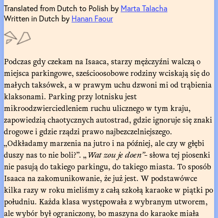
Translated from Dutch to Polish by
Marta Talacha
Written in Dutch by
Hanan Faour
Podczas gdy czekam na Isaaca, starzy mężczyźni walczą o
miejsca parkingowe, sześcioosobowe rodziny wciskają się do
małych taksówek, a w prawym uchu dzwoni mi od trąbienia
klaksonami. Parking przy lotnisku jest
mikroodzwierciedleniem ruchu ulicznego w tym kraju,
zapowiedzią chaotycznych autostrad, gdzie ignoruje się znaki
drogowe i gdzie rządzi prawo najbezczelniejszego.
„Odkładamy marzenia na jutro i na później, ale czy w głębi
duszy nas to nie boli?”. „
Wat zou je doen”-
słowa tej piosenki
nie pasują do takiego parkingu, do takiego miasta. To sposób
Isaaca na zakomunikowanie, że już jest. W podstawówce
kilka razy w roku mieliśmy z całą szkołą karaoke w piątki po
południu. Każda klasa występowała z wybranym utworem,
ale wybór był ograniczony, bo maszyna do karaoke miała