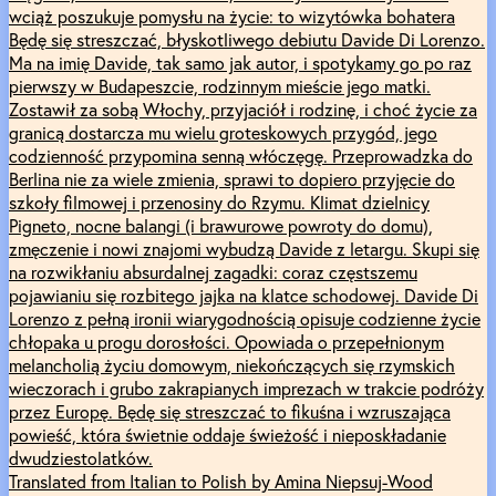
wciąż poszukuje pomysłu na życie: to wizytówka bohatera
Będę się streszczać, błyskotliwego debiutu Davide Di Lorenzo.
Ma na imię Davide, tak samo jak autor, i spotykamy go po raz
pierwszy w Budapeszcie, rodzinnym mieście jego matki.
Zostawił za sobą Włochy, przyjaciół i rodzinę, i choć życie za
granicą dostarcza mu wielu groteskowych przygód, jego
codzienność przypomina senną włóczęgę. Przeprowadzka do
Berlina nie za wiele zmienia, sprawi to dopiero przyjęcie do
szkoły filmowej i przenosiny do Rzymu. Klimat dzielnicy
Pigneto, nocne balangi (i brawurowe powroty do domu),
zmęczenie i nowi znajomi wybudzą Davide z letargu. Skupi się
na rozwikłaniu absurdalnej zagadki: coraz częstszemu
pojawianiu się rozbitego jajka na klatce schodowej. Davide Di
Lorenzo z pełną ironii wiarygodnością opisuje codzienne życie
chłopaka u progu dorosłości. Opowiada o przepełnionym
melancholią życiu domowym, niekończących się rzymskich
wieczorach i grubo zakrapianych imprezach w trakcie podróży
przez Europę. Będę się streszczać to fikuśna i wzruszająca
powieść, która świetnie oddaje świeżość i nieposkładanie
dwudziestolatków.
Translated from Italian to Polish by Amina Niepsuj-Wood