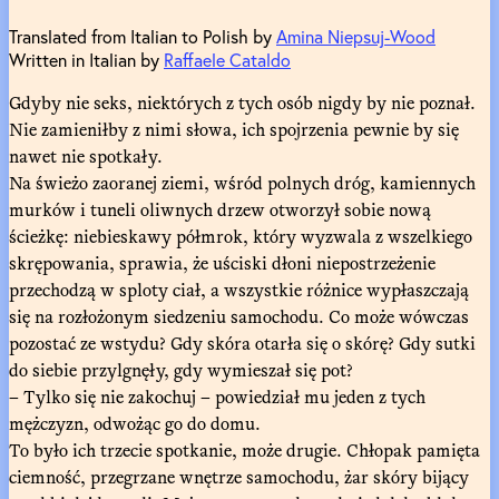
Translated from Italian to Polish by
Amina Niepsuj-Wood
Written in Italian by
Raffaele Cataldo
Gdyby nie seks, niektórych z tych osób nigdy by nie poznał.
Nie zamieniłby z nimi słowa, ich spojrzenia pewnie by się
nawet nie spotkały.
Na świeżo zaoranej ziemi, wśród polnych dróg, kamiennych
murków i tuneli oliwnych drzew otworzył sobie nową
ścieżkę: niebieskawy półmrok, który wyzwala z wszelkiego
skrępowania, sprawia, że uściski dłoni niepostrzeżenie
przechodzą w sploty ciał, a wszystkie różnice wypłaszczają
się na rozłożonym siedzeniu samochodu. Co może wówczas
pozostać ze wstydu? Gdy skóra otarła się o skórę? Gdy sutki
do siebie przylgnęły, gdy wymieszał się pot?
– Tylko się nie zakochuj – powiedział mu jeden z tych
mężczyzn, odwożąc go do domu.
To było ich trzecie spotkanie, może drugie. Chłopak pamięta
ciemność, przegrzane wnętrze samochodu, żar skóry bijący