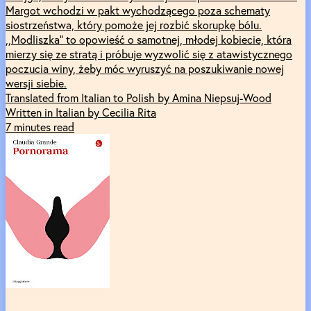
Margot wchodzi w pakt wychodzącego poza schematy
siostrzeństwa, który pomoże jej rozbić skorupkę bólu.
,,Modliszka” to opowieść o samotnej, młodej kobiecie, która
mierzy się ze stratą i próbuje wyzwolić się z atawistycznego
poczucia winy, żeby móc wyruszyć na poszukiwanie nowej
wersji siebie.
Translated from Italian to Polish by Amina Niepsuj-Wood
Written in Italian by Cecilia Rita
7 minutes read