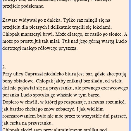
przejście podziemne.
Zawsze widywał go z daleka. Tylko raz minęli się na
przejściu dla pieszych i delikatnie trącili się łokciami.
Chłopak marszczył brwi. Może dlatego, że raziło go słońce. A
może po prostu już tak miał. Tuż nad jego górną wargą Lucio
dostrzegł małego różowego pryszcza.
2.
Przy ulicy Capruzzi niedaleko biura jest bar, gdzie akceptują
bony obiadowe. Chłopak jakby zniknął bez śladu, od wielu
dni nie pojawiał się na przystanku, ale pewnego czerwcowego
poranka Lucio spotyka go właśnie w tym barze.
Dopiero w chwili, w której go rozpoznaje, zaczyna rozumieć,
jak bardzo chciał go znów zobaczyć. I jak wielkim
rozczarowaniem było nie móc przez te wszystkie dni patrzeć,
jak czeka na przystanku.
Chłopak siedzi sam przy aluminiowym stoliku pod