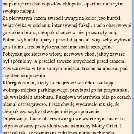
na pamięć rozkład odjazdów chłopaka, oparł na nich rytm
swojego nałogu.
Za pierwszym razem zwrócił uwagę na kolor jego kurtki.
Wiatrówka w odcieniu intensywnej fuksji. Lucio obserwował
go z okien biura, chłopak chodził w niej przez cały maj.
Potem wybuchły upały i przestał ją nosić, więc żeby wyłowić
go z tłumu, trzeba było znaleźć inne znaki szczególne.
Pobłyskujące złotawo włosy, nerwowy chód, jakby zawsze
był spóźniony. A przecież zawsze przychodzi przed czasem.
Zawsze czeka w tym samym miejscu, trochę na uboczu, pod
szyldem skupu złota.
Któregoś ranka, kiedy Lucio jeździł w kółko, szukając
wolnego miejsca parkingowego, przyłapał go na przystanku,
jak wysiadał z autobusu. Fuksjowa wiatrówka biła po oczach
niemal ostrzegawczo. Przez chwilę wydawało mu się, że
chłopak zza szyby odwzajemnił jego spojrzenie.
Odjeżdżając, Lucio obserwował go we wstecznym lusterku,
odprowadzany przez identyczne uśmiechy Moiry Orfei. I
patrzył tak, aż rozmazaną fuksjową plamę wchłonęło