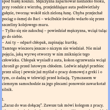
spod białej koszuli. Mężczyzna zaparkował niedaleko bloku,
przy rondzie z wierzbą, przejeżdżające auta podświetlały
gałęzie, tworząc wokół nich zieloną łunę. Chyba przejechał
pociąg o ósmej do Bari – wścibskie światło wdarło się przez
szczeliny kolejowego muru.
– Tylko się nie zakochuj – powiedział mężczyzna, wciąż tuląc
go do siebie.
– Ani ty – odparł chłopak, zapinając kurtkę.
Tamtego wieczoru jeszcze o niczym nie wiedział. Nie miał
pojęcia, jaką wyrwę otworzy w nim zniknięcie tego
człowieka. Chłopak wysiadł z auta, kokon ogrzewania wciąż
chronił go przed lutowym chłodem. Ledwie zdążył przebiec
przez ulicę i pewnie już myślał o pracy domowej z greki i o
tym, co dadzą w telewizji przed kolacją. Tymczasem w
ciemnym samochodzie za jego plecami ponownie zawarkotał
silnik.
1.
,,Zaraz do was dołączę”. Zawsze tak mówi kolegom z pracy.