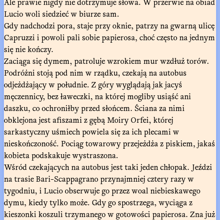
Ale prawie nigdy nie dotrzymuje słowa. W przerwie na obiad
Lucio woli siedzieć w biurze sam.
Gdy nadchodzi pora, staje przy oknie, patrzy na gwarną ulicę
Capruzzi i powoli pali sobie papierosa, choć często na jednym
się nie kończy.
Zaciąga się dymem, patroluje wzrokiem mur wzdłuż torów.
Podróżni stoją pod nim w rządku, czekają na autobus
odjeżdżający w południe. Z góry wyglądają jak jacyś
męczennicy, bez ławeczki, na której mogliby usiąść ani
daszku, co ochroniłby przed słońcem. Ściana za nimi
obklejona jest afiszami z gębą Moiry Orfei, której
sarkastyczny uśmiech powiela się za ich plecami w
nieskończoność. Pociąg towarowy przejeżdża z piskiem, jakaś
kobieta podskakuje wystraszona.
Wśród czekających na autobus jest taki jeden chłopak. Jeździ
na trasie Bari-Scappagrano przynajmniej cztery razy w
tygodniu, i Lucio obserwuje go przez woal niebieskawego
dymu, kiedy tylko może. Gdy go spostrzega, wyciąga z
kieszonki koszuli trzymanego w gotowości papierosa. Zna już