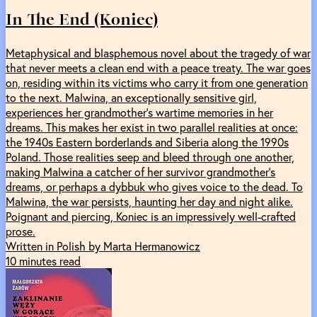
In The End (Koniec)
Metaphysical and blasphemous novel about the tragedy of war
that never meets a clean end with a peace treaty. The war goes
on, residing within its victims who carry it from one generation
to the next. Malwina, an exceptionally sensitive girl,
experiences her grandmother’s wartime memories in her
dreams. This makes her exist in two parallel realities at once:
the 1940s Eastern borderlands and Siberia along the 1990s
Poland. Those realities seep and bleed through one another,
making Malwina a catcher of her survivor grandmother’s
dreams, or perhaps a dybbuk who gives voice to the dead. To
Malwina, the war persists, haunting her day and night alike.
Poignant and piercing, Koniec is an impressively well-crafted
prose.
Written in Polish by Marta Hermanowicz
10 minutes read