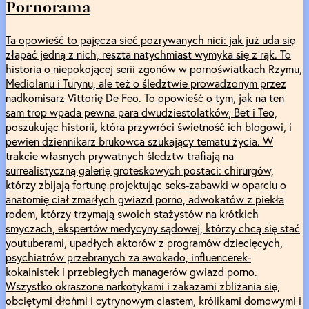
Pornorama
Ta opowieść to pajęcza sieć pozrywanych nici: jak już uda się
złapać jedną z nich, reszta natychmiast wymyka się z rąk. To
historia o niepokojącej serii zgonów w pornoświatkach Rzymu,
Mediolanu i Turynu, ale też o śledztwie prowadzonym przez
nadkomisarz Vittorię De Feo. To opowieść o tym, jak na ten
sam trop wpada pewna para dwudziestolatków, Bet i Teo,
poszukując historii, która przywróci świetność ich blogowi, i
pewien dziennikarz brukowca szukający tematu życia. W
trakcie własnych prywatnych śledztw trafiają na
surrealistyczną galerię groteskowych postaci: chirurgów,
którzy zbijają fortunę projektując seks-zabawki w oparciu o
anatomię ciał zmarłych gwiazd porno, adwokatów z piekła
rodem, którzy trzymają swoich stażystów na krótkich
smyczach, ekspertów medycyny sądowej, którzy chcą się stać
youtuberami, upadłych aktorów z programów dziecięcych,
psychiatrów przebranych za awokado, influencerek-
kokainistek i przebiegłych managerów gwiazd porno.
Wszystko okraszone narkotykami i zakazami zbliżania się,
obciętymi dłońmi i cytrynowym ciastem, królikami domowymi i