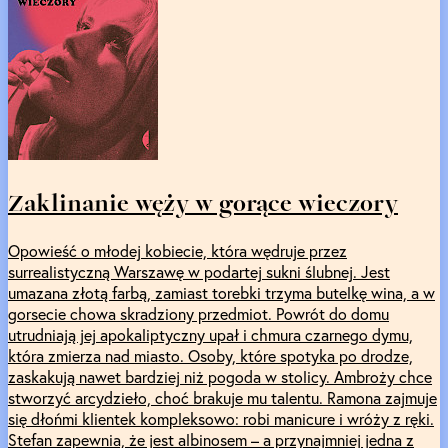
Zaklinanie węży w gorące wieczory
Opowieść o młodej kobiecie, która wędruje przez
surrealistyczną Warszawę w podartej sukni ślubnej. Jest
umazana złotą farbą, zamiast torebki trzyma butelkę wina, a w
gorsecie chowa skradziony przedmiot. Powrót do domu
utrudniają jej apokaliptyczny upał i chmura czarnego dymu,
która zmierza nad miasto. Osoby, które spotyka po drodze,
zaskakują nawet bardziej niż pogoda w stolicy. Ambroży chce
stworzyć arcydzieło, choć brakuje mu talentu. Ramona zajmuje
się dłońmi klientek kompleksowo: robi manicure i wróży z ręki.
Stefan zapewnia, że jest albinosem – a przynajmniej jedna z