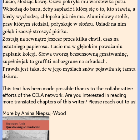
Lucio, słodząc kawę. Czoło pokryła mu warstewka potu.
Wchodzą do baru, żeby zapłacić i kłócą się o to, kto stawia, a
kiedy wychodzą, chłopaka już nie ma. Aluminiowy stolik,
przy którym siedział, połyskuje w słońcu. Usiadł na nim
gołąb i zaczął stroszyć piórka.
Zostają na zewnątrz jeszcze przez kilka chwil, czas na
ostatniego papierosa. Lucio ma w głębokim poważaniu
paplanie kolegi. Słowa tworzą bezsensowną gmatwaninę,
zupełnie jak to graffiti nabazgrane na arkadach.
Prawda jest taka, że w jego myślach znów pojawiła się tamta
dziura.
This text has been made possible thanks to the collaborative
efforts of the CELA network. Are you interested in reading
more translated chapters of this writer? Please reach out to us!
More by Amina Niepsuj-Wood