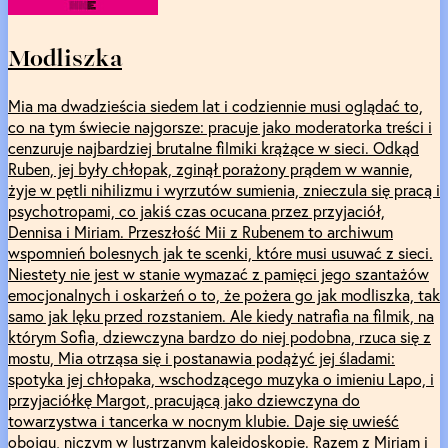
Modliszka
Mia ma dwadzieścia siedem lat i codziennie musi oglądać to,
co na tym świecie najgorsze: pracuje jako moderatorka treści i
cenzuruje najbardziej brutalne filmiki krążące w sieci. Odkąd
Ruben, jej były chłopak, zginął porażony prądem w wannie,
żyje w pętli nihilizmu i wyrzutów sumienia, znieczula się pracą i
psychotropami, co jakiś czas ocucana przez przyjaciół,
Dennisa i Miriam. Przeszłość Mii z Rubenem to archiwum
wspomnień bolesnych jak te scenki, które musi usuwać z sieci.
Niestety nie jest w stanie wymazać z pamięci jego szantażów
emocjonalnych i oskarżeń o to, że pożera go jak modliszka, tak
samo jak lęku przed rozstaniem. Ale kiedy natrafia na filmik, na
którym Sofia, dziewczyna bardzo do niej podobna, rzuca się z
mostu, Mia otrząsa się i postanawia podążyć jej śladami:
spotyka jej chłopaka, wschodzącego muzyka o imieniu Lapo, i
przyjaciółkę Margot, pracującą jako dziewczyna do
towarzystwa i tancerka w nocnym klubie. Daje się uwieść
obojgu, niczym w lustrzanym kalejdoskopie. Razem z Miriam i