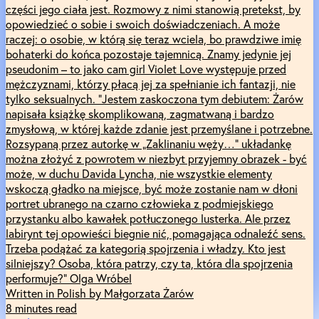
części jego ciała jest. Rozmowy z nimi stanowią pretekst, by
opowiedzieć o sobie i swoich doświadczeniach. A może
raczej: o osobie, w którą się teraz wciela, bo prawdziwe imię
bohaterki do końca pozostaje tajemnicą. Znamy jedynie jej
pseudonim – to jako cam girl Violet Love występuje przed
mężczyznami, którzy płacą jej za spełnianie ich fantazji, nie
tylko seksualnych. “Jestem zaskoczona tym debiutem: Żarów
napisała książkę skomplikowaną, zagmatwaną i bardzo
zmysłową, w której każde zdanie jest przemyślane i potrzebne.
Rozsypaną przez autorkę w „Zaklinaniu węży…” układankę
można złożyć z powrotem w niezbyt przyjemny obrazek - być
może, w duchu Davida Lyncha, nie wszystkie elementy
wskoczą gładko na miejsce, być może zostanie nam w dłoni
portret ubranego na czarno człowieka z podmiejskiego
przystanku albo kawałek potłuczonego lusterka. Ale przez
labirynt tej opowieści biegnie nić, pomagająca odnaleźć sens.
Trzeba podążać za kategorią spojrzenia i władzy. Kto jest
silniejszy? Osoba, która patrzy, czy ta, która dla spojrzenia
performuje?” Olga Wróbel
Written in Polish by Małgorzata Żarów
8 minutes read