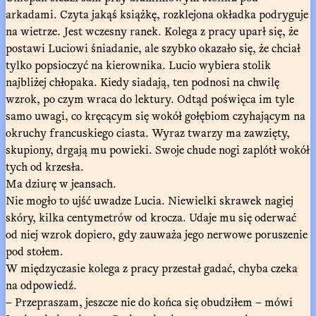
arkadami. Czyta jakąś książkę, rozklejona okładka podryguje
na wietrze. Jest wczesny ranek. Kolega z pracy uparł się, że
postawi Luciowi śniadanie, ale szybko okazało się, że chciał
tylko popsioczyć na kierownika. Lucio wybiera stolik
najbliżej chłopaka. Kiedy siadają, ten podnosi na chwilę
wzrok, po czym wraca do lektury. Odtąd poświęca im tyle
samo uwagi, co kręcącym się wokół gołębiom czyhającym na
okruchy francuskiego ciasta. Wyraz twarzy ma zawzięty,
skupiony, drgają mu powieki. Swoje chude nogi zaplótł wokół
tych od krzesła.
Ma dziurę w jeansach.
Nie mogło to ujść uwadze Lucia. Niewielki skrawek nagiej
skóry, kilka centymetrów od krocza. Udaje mu się oderwać
od niej wzrok dopiero, gdy zauważa jego nerwowe poruszenie
pod stołem.
W międzyczasie kolega z pracy przestał gadać, chyba czeka
na odpowiedź.
– Przepraszam, jeszcze nie do końca się obudziłem – mówi