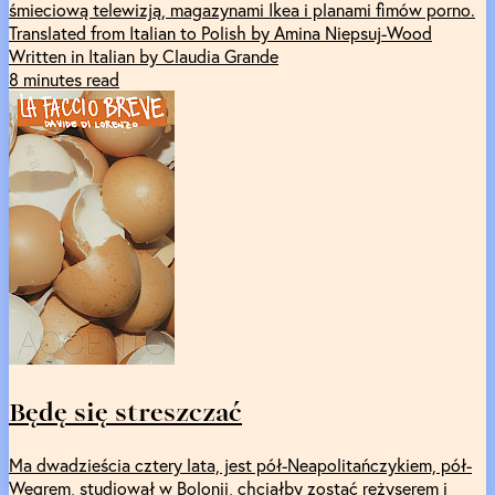
śmieciową telewizją, magazynami Ikea i planami fimów porno.
Translated from Italian to Polish by Amina Niepsuj-Wood
Written in Italian by Claudia Grande
8 minutes read
Będę się streszczać
Ma dwadzieścia cztery lata, jest pół-Neapolitańczykiem, pół-
Węgrem, studiował w Bolonii, chciałby zostać reżyserem i