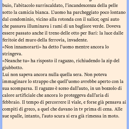
buio, l’abitacolo surriscaldato, l’incandescenza della pelle
sotto la camicia bianca. L’uomo ha parcheggiato poco lontano
dal condominio, vicino alla rotonda con il salice; ogni auto
che passava illuminava i rami di un bagliore verde. Doveva
essere passato anche il treno delle otto per Bari: la luce dalle
feritoie del muro della ferrovia, invadente.
«Non innamorarti» ha detto l’uomo mentre ancora lo
stringeva.
«Neanche tu» ha risposto il ragazzo, richiudendo la zip del
giubbotto.
Lui non sapeva ancora nulla quella sera. Non poteva
immaginare lo strappo che quell’uomo avrebbe aperto con la
sua scomparsa. Il ragazzo è sceso dall’auto, in un bozzolo di
calore artificiale che ancora lo proteggeva dall’aria di
febbraio. Il tempo di percorrere il viale, e forse già pensava ai
compiti di greco, a quel che davano in tv prima di cena. Alle
sue spalle, intanto, l’auto scura si era già rimessa in moto.