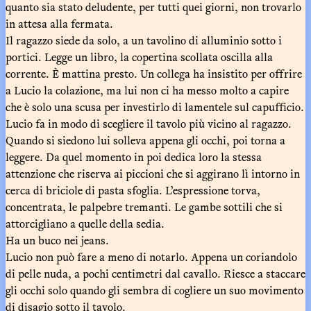
quanto sia stato deludente, per tutti quei giorni, non trovarlo
in attesa alla fermata.
Il ragazzo siede da solo, a un tavolino di alluminio sotto i
portici. Legge un libro, la copertina scollata oscilla alla
corrente. È mattina presto. Un collega ha insistito per offrire
a Lucio la colazione, ma lui non ci ha messo molto a capire
che è solo una scusa per investirlo di lamentele sul capufficio.
Lucio fa in modo di scegliere il tavolo più vicino al ragazzo.
Quando si siedono lui solleva appena gli occhi, poi torna a
leggere. Da quel momento in poi dedica loro la stessa
attenzione che riserva ai piccioni che si aggirano lì intorno in
cerca di briciole di pasta sfoglia. L’espressione torva,
concentrata, le palpebre tremanti. Le gambe sottili che si
attorcigliano a quelle della sedia.
Ha un buco nei jeans.
Lucio non può fare a meno di notarlo. Appena un coriandolo
di pelle nuda, a pochi centimetri dal cavallo. Riesce a staccare
gli occhi solo quando gli sembra di cogliere un suo movimento
di disagio sotto il tavolo.