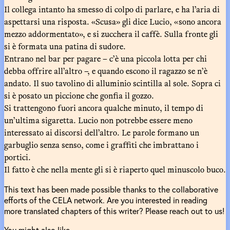
Il collega intanto ha smesso di colpo di parlare, e ha l’aria di
aspettarsi una risposta. «Scusa» gli dice Lucio, «sono ancora
mezzo addormentato», e si zucchera il caffè. Sulla fronte gli
si è formata una patina di sudore.
Entrano nel bar per pagare – c’è una piccola lotta per chi
debba offrire all’altro –, e quando escono il ragazzo se n’è
andato. Il suo tavolino di alluminio scintilla al sole. Sopra ci
si è posato un piccione che gonfia il gozzo.
Si trattengono fuori ancora qualche minuto, il tempo di
un’ultima sigaretta. Lucio non potrebbe essere meno
interessato ai discorsi dell’altro. Le parole formano un
garbuglio senza senso, come i graffiti che imbrattano i
portici.
Il fatto è che nella mente gli si è riaperto quel minuscolo buco.
This text has been made possible thanks to the collaborative
efforts of the CELA network. Are you interested in reading
more translated chapters of this writer? Please reach out to us!
You might also like