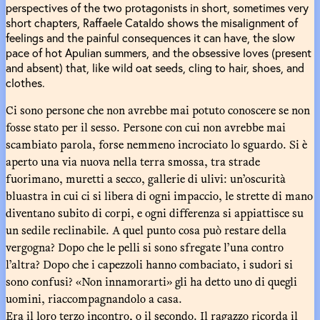
perspectives of the two protagonists in short, sometimes very
short chapters, Raffaele Cataldo shows the misalignment of
feelings and the painful consequences it can have, the slow
pace of hot Apulian summers, and the obsessive loves (present
and absent) that, like wild oat seeds, cling to hair, shoes, and
clothes.
Ci sono persone che non avrebbe mai potuto conoscere se non
fosse stato per il sesso. Persone con cui non avrebbe mai
scambiato parola, forse nemmeno incrociato lo sguardo. Si è
aperto una via nuova nella terra smossa, tra strade
fuorimano, muretti a secco, gallerie di ulivi: un’oscurità
bluastra in cui ci si libera di ogni impaccio, le strette di mano
diventano subito di corpi, e ogni differenza si appiattisce su
un sedile reclinabile. A quel punto cosa può restare della
vergogna? Dopo che le pelli si sono sfregate l’una contro
l’altra? Dopo che i capezzoli hanno combaciato, i sudori si
sono confusi? «Non innamorarti» gli ha detto uno di quegli
uomini, riaccompagnandolo a casa.
Era il loro terzo incontro, o il secondo. Il ragazzo ricorda il