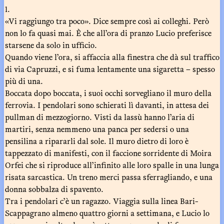
1.
«Vi raggiungo tra poco». Dice sempre così ai colleghi. Però
non lo fa quasi mai. È che all’ora di pranzo Lucio preferisce
starsene da solo in ufficio.
Quando viene l’ora, si affaccia alla finestra che dà sul traffico
di via Capruzzi, e si fuma lentamente una sigaretta – spesso
più di una.
Boccata dopo boccata, i suoi occhi sorvegliano il muro della
ferrovia. I pendolari sono schierati lì davanti, in attesa dei
pullman di mezzogiorno. Visti da lassù hanno l’aria di
martiri, senza nemmeno una panca per sedersi o una
pensilina a ripararli dal sole. Il muro dietro di loro è
tappezzato di manifesti, con il faccione sorridente di Moira
Orfei che si riproduce all’infinito alle loro spalle in una lunga
risata sarcastica. Un treno merci passa sferragliando, e una
donna sobbalza di spavento.
Tra i pendolari c’è un ragazzo. Viaggia sulla linea Bari-
Scappagrano almeno quattro giorni a settimana, e Lucio lo