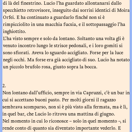
di là del finestrino. Lucio l’ha guardato allontanarsi dallo
specchietto retrovisore, inseguito dai sorrisi identici di Moira
Orfei. E ha continuato a guardarlo finché non si è
rimpicciolito in una macchia fucsia, e il sottopassaggio l’ha
inghiottito.
L’ha visto sempre e solo da lontano. Soltanto una volta gli è
venuto incontro lungo le strisce pedonali, e i loro gomiti si
sono sfiorati. Aveva lo sguardo accigliato. Forse per la luce
negli occhi. Ma forse era già accigliato di suo. Lucio ha notato
un piccolo brufolo rosa, giusto sopra la bocca.
2.
Non lontano dall’ufficio, sempre in via Capruzzi, c’è un bar in
cui si accettano buoni pasto. Per molti giorni il ragazzo
sembrava scomparso, non si è più visto alla fermata, ma è lì,
in quel bar, che Lucio lo ritrova una mattina di giugno.
Nel momento in cui lo riconosce – solo in quel momento –, si
rende conto di quanto sia diventato importante vederlo. E