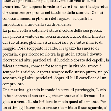
osserva ogni volta che può, attraverso un velo di fumo
azzurrino. Non appena lo vede arrivare tira fuori la sigaretta
che tiene sempre pronta nel taschino della camicia. Ormai
conosce a memoria gli orari del ragazzo: su quelli ha
impostato il ritmo della sua dipendenza.
La prima volta a colpirlo è stato il colore della sua giacca.
Una giacca a vento di un fucsia acceso. Lucio, dalla finestra
del suo ufficio, gliel’ha vista indossare per tutto il mese di
maggio. Poi è scoppiato il caldo, il ragazzo ha smesso di
portarla, e per riconoscerlo tra la gente in attesa è dovuto
ricorrere ad altri particolari. Il luccichio dorato dei capelli, la
falcata nervosa, come se fosse sempre in ritardo. Invece è
sempre in anticipo. Aspetta sempre nello stesso punto, un po’
scostato dagli altri pendolari. Sopra di lui il cartellone di un
compro-oro.
Una mattina, girando in tondo in cerca di parcheggio, Lucio
lo ha sorpreso al suo arrivo, che smontava alla fermata. La
giacca a vento fucsia brillava in modo quasi allarmante. Per
un attimo gli è sembrato avesse ricambiato il suo sguardo, al