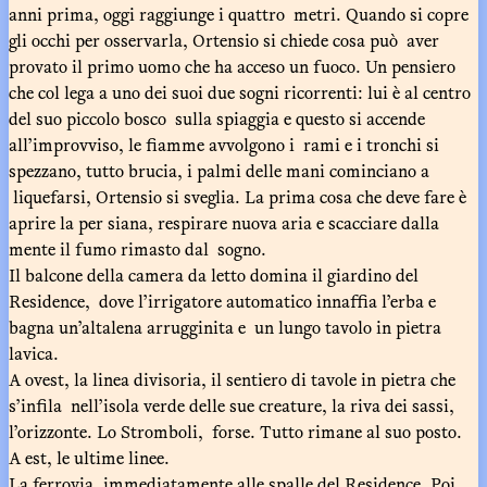
anni prima, oggi raggiunge i quattro metri. Quando si copre
gli occhi per osservarla, Ortensio si chiede cosa può aver
provato il primo uomo che ha acceso un fuoco. Un pensiero
che col lega a uno dei suoi due sogni ricorrenti: lui è al centro
del suo piccolo bosco sulla spiaggia e questo si accende
all’improvviso, le fiamme avvolgono i rami e i tronchi si
spezzano, tutto brucia, i palmi delle mani cominciano a
liquefarsi, Ortensio si sveglia. La prima cosa che deve fare è
aprire la per siana, respirare nuova aria e scacciare dalla
mente il fumo rimasto dal sogno.
Il balcone della camera da letto domina il giardino del
Residence, dove l’irrigatore automatico innaffia l’erba e
bagna un’altalena arrugginita e un lungo tavolo in pietra
lavica.
A ovest, la linea divisoria, il sentiero di tavole in pietra che
s’infila nell’isola verde delle sue creature, la riva dei sassi,
l’orizzonte. Lo Stromboli, forse. Tutto rimane al suo posto.
A est, le ultime linee.
La ferrovia, immediatamente alle spalle del Residence. Poi,