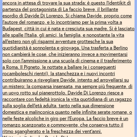
ancora in attesa di trovare la sua strada: è questo l’identikit di
partenza del protagonista di La faccio breve, il brillante
esordio di Davide Di Lorenzo. Si chiama Davide, proprio come
l’autore del romanzo, e lo incontriamo per la prima volta a
Budapest, città in cui è nata e cresciuta sua madre. Si è lasciato
alle spalle l’Italia, gli amici, la famiglia, e nonostante la vita
all’estero non gli risparmi avventure grottesche la sua
quotidianità è sonnolenta e girovaga. Una trasferta a Berlino
non cambierà le cose, che inizieranno invece a movimentarsi
solo con l’ammissione a una scuola di cinema e il trasferimento
a Roma. Il Pigneto, le nottate a ballare (e i conseguenti
rocamboleschi rientri), la stanchezza e i nuovi incontri
contribuiranno a risvegliare Davide, intento ad arrovellarsi su
un mistero: la comparsa insensata, ma sempre più frequente, di
un uovo rotto sul pianerottolo. Davide Di Lorenzo riesce a
raccontare con fedeltà ironica la vita quotidiana di un ragazzo
sulla soglia dell’età adulta, tanto nella sua dimensione
domestica e malinconica quanto nelle infinite serate romane, o
nelle feste alcoliche in giro per l’Europa. La faccio breve è un
romanzo scanzonato e commovente, che conserva tutto il
ritmo sgangherato e la freschezza dei vent’anni.