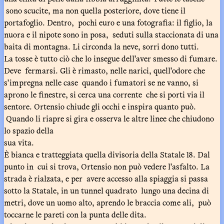
sono scucite, ma non quella posteriore, dove tiene il
portafoglio. Dentro, pochi euro e una fotografia: il figlio, la
nuora e il nipote sono in posa, seduti sulla staccionata di una
baita di montagna. Li circonda la neve, sorri dono tutti.
La tosse è tutto ciò che lo insegue dell’aver smesso di fumare.
Deve fermarsi. Gli è rimasto, nelle narici, quell’odore che
s’impregna nelle case quando i fumatori se ne vanno, si
aprono le finestre, si cerca una corrente che si porti via il
sentore. Ortensio chiude gli occhi e inspira quanto può.
Quando li riapre si gira e osserva le altre linee che chiudono
lo spazio della
sua vita.
È bianca e tratteggiata quella divisoria della Statale 18. Dal
punto in cui si trova, Ortensio non può vedere l’asfalto. La
strada è rialzata, e per avere accesso alla spiaggia si passa
sotto la Statale, in un tunnel quadrato lungo una decina di
metri, dove un uomo alto, aprendo le braccia come ali, può
toccarne le pareti con la punta delle dita.