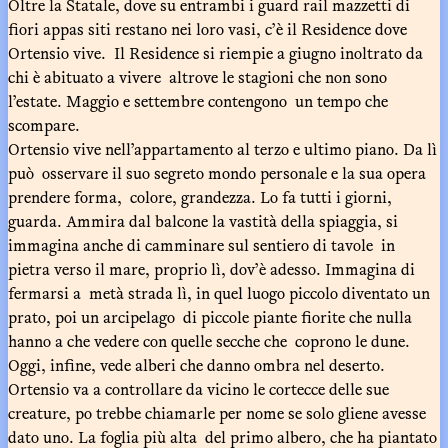
Oltre la Statale, dove su entrambi i guard rail mazzetti di
fiori appas siti restano nei loro vasi, c’è il Residence dove
Ortensio vive. Il Residence si riempie a giugno inoltrato da
chi è abituato a vivere altrove le stagioni che non sono
l’estate. Maggio e settembre contengono un tempo che
scompare.
Ortensio vive nell’appartamento al terzo e ultimo piano. Da lì
può osservare il suo segreto mondo personale e la sua opera
prendere forma, colore, grandezza. Lo fa tutti i giorni,
guarda. Ammira dal balcone la vastità della spiaggia, si
immagina anche di camminare sul sentiero di tavole in
pietra verso il mare, proprio lì, dov’è adesso. Immagina di
fermarsi a metà strada lì, in quel luogo piccolo diventato un
prato, poi un arcipelago di piccole piante fiorite che nulla
hanno a che vedere con quelle secche che coprono le dune.
Oggi, infine, vede alberi che danno ombra nel deserto.
Ortensio va a controllare da vicino le cortecce delle sue
creature, po trebbe chiamarle per nome se solo gliene avesse
dato uno. La foglia più alta del primo albero, che ha piantato