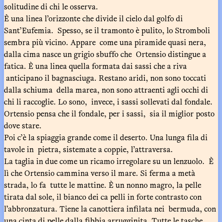
solitudine di chi le osserva.
È una linea l’orizzonte che divide il cielo dal golfo di
Sant’Eufemia. Spesso, se il tramonto è pulito, lo Stromboli
sembra più vicino. Appare come una piramide quasi nera,
dalla cima nasce un grigio sbuffo che Ortensio distingue a
fatica. È una linea quella formata dai sassi che a riva
anticipano il bagnasciuga. Restano aridi, non sono toccati
dalla schiuma della marea, non sono attraenti agli occhi di
chi li raccoglie. Lo sono, invece, i sassi sollevati dal fondale.
Ortensio pensa che il fondale, per i sassi, sia il miglior posto
dove stare.
Poi c’è la spiaggia grande come il deserto. Una lunga fila di
tavole in pietra, sistemate a coppie, l’attraversa.
La taglia in due come un ricamo irregolare su un lenzuolo. È
lì che Ortensio cammina verso il mare. Si ferma a metà
strada, lo fa tutte le mattine. È un nonno magro, la pelle
tirata dal sole, il bianco dei ca pelli in forte contrasto con
l’abbronzatura. Tiene la canottiera infilata nei bermuda, con
una cinta di pelle dalla fibbia arrugginita. Tutte le tasche