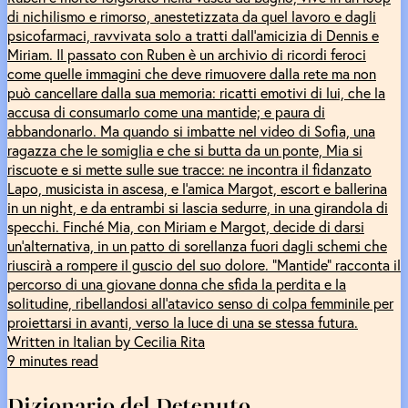
di nichilismo e rimorso, anestetizzata da quel lavoro e dagli
psicofarmaci, ravvivata solo a tratti dall’amicizia di Dennis e
Miriam. Il passato con Ruben è un archivio di ricordi feroci
come quelle immagini che deve rimuovere dalla rete ma non
può cancellare dalla sua memoria: ricatti emotivi di lui, che la
accusa di consumarlo come una mantide; e paura di
abbandonarlo. Ma quando si imbatte nel video di Sofia, una
ragazza che le somiglia e che si butta da un ponte, Mia si
riscuote e si mette sulle sue tracce: ne incontra il fidanzato
Lapo, musicista in ascesa, e l’amica Margot, escort e ballerina
in un night, e da entrambi si lascia sedurre, in una girandola di
specchi. Finché Mia, con Miriam e Margot, decide di darsi
un’alternativa, in un patto di sorellanza fuori dagli schemi che
riuscirà a rompere il guscio del suo dolore. “Mantide” racconta il
percorso di una giovane donna che sfida la perdita e la
solitudine, ribellandosi all’atavico senso di colpa femminile per
proiettarsi in avanti, verso la luce di una se stessa futura.
Written in Italian by Cecilia Rita
9 minutes read
Dizionario del Detenuto