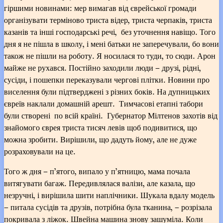
гіршими новинами: мер вимагав від єврейської громади
організувати терміново триста відер, триста черпаків, триста
казанів та інші господарські речі, без уточнення навіщо. Того
дня я не пішла в школу, і мені батьки не заперечували, бо вони
також не пішли на роботу. Я носилася то туди, то сюди. Арон
майже не рухався. Постійно заходили люди – друзі, рідні,
сусіди, і пошепки переказували чергові плітки. Новини про
виселення були підтверджені з різних боків. На дупницьких
євреїв наклали домашній арешт. Тимчасові етапні табори
були створені по всій країні. Губернатор Мілтенов захотів від
знайомого єврея триста тисяч левів щоб подивитися, що
можна зробити. Вирішили, що дадуть йому, але не дуже
розраховували на це.
Того ж дня – п’ятого, випало у п’ятницю, мама почала
витягувати багаж. Передивлялася валізи, але казала, що
незручні, і вирішила шити наплічники. Шукала вдалу модель
– питала сусідів та друзів, потрібна була тканина, – розрізала
покривала з ліжок. Швейна машина знову зашуміла. Коли