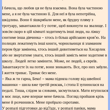
І бачила, що любов ця не була взаємна. Вона була частиною
мене, а я не була частиною її. Для неї я була непотрібна,
шкідлива. Вони б зішкрябали мене, як брудну пляму з
тротуару, завантажили б у потяг, щоб викинути на звалище. І
зовсім скоро в цій кімнаті ходитимуть інші люди, на ліжку
снитиме інша дівчинка – хтось із більш арійською кров’ю. На
полицях лежатимуть інші книги, чорнильниця зі зламаним
пером буде замінена, хтось інший дивитиметься на Хисарлик
або не звертатиме уваги, хтось інший замість мене ходитиме в
школу. Людей легко замінити. Може, не людей, а євреїв.
Завантажуєте їх на потяг, вони зникають. Все, про них забули.
І життя триває. Триває без мене.
– Яка ж ти гарна, Беко! – мама підняла голову від швейної
машинки – шила вже третій рюкзак, і стопа її зупинилася на
педалі. Тиша, слідом за словами, засмутилася. Мати втупилася
в моє лице, наче вперше мене бачила. Погляд пройшов крізь
мене й розчинився. Мене пробрало сиротами.
У розпалі підготовки до від’їзду, у розпалі паніки, мама