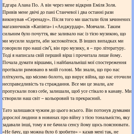
Едгара Алана По. А він через мене відкрив Еміля Золя.
Привів мене двічі до пані Станчевої і два останні рази
виконував «Серенаду». Після того ми шастали біля зачинених
магазинчиків «Капіята» і «Анджурдар». Мовчали. Таким
сильним було почуття, яке заливало нас із тією музикою, що
ми мусили ходити, аби заспокоїтися. В інших випадках ми
говорили про наші сім’ї, він про музику, я – про літературу.
Тоді я написала свій перший вірш і прочитала лише йому.
Почала думати віршами, і найбанальніші мої спостереження
протікали римовано в моїй голові. Ми знали, що про нас
пліткують, що місимо болото, що вирує війна, що нас оточили
несправедливість та страждання. Все ми це знали, але
пропускали повз себе, залишали, щоб усе стікало в канаву. Ми
створили наш світ – кольоровий та прекрасний.
Тато залишався чужим до цього всього. Він потонув думками
дорослої людини в новинах про війну з тією тональністю, яку
задавали інші, тому я не бачила сенсу йому щось пояснювати.
«Не бачу, що можна було б зробити» – казав мені так, не