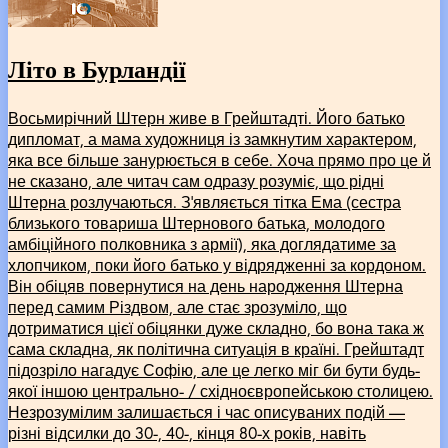
Літо в Бурландії
Восьмирічний Штерн живе в Грейштадті. Його батько
дипломат, а мама художниця із замкнутим характером,
яка все більше занурюється в себе. Хоча прямо про це й
не сказано, але читач сам одразу розуміє, що рідні
Штерна розлучаються. З’являється тітка Ема (сестра
близького товариша Штернового батька, молодого
амбіційного полковника з армії), яка доглядатиме за
хлопчиком, поки його батько у відрядженні за кордоном.
Він обіцяв повернутися на день народження Штерна
перед самим Різдвом, але стає зрозуміло, що
дотриматися цієї обіцянки дуже складно, бо вона така ж
сама складна, як політична ситуація в країні. Грейштадт
підозріло нагадує Софію, але це легко міг би бути будь-
якої іншою центрально- / східноєвропейською столицею.
Незрозумілим залишається і час описуваних подій ––
різні відсилки до 30-, 40-, кінця 80-х років, навіть