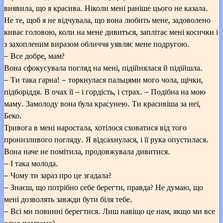
виявила, що я красива. Ніколи мені раніше цього не казала.
Не те, щоб я не відчувала, що вона любить мене, задоволено
киває головою, коли на мене дивиться, заплітає мені косички і
з захопленим виразом обличчя уявляє мене подругою.
– Все добре, мам?
Вона сфокусувала погляд на мені, підійнялася й підійшла.
– Ти така гарна! – торкнулася пальцями мого чола, щічки,
підборіддя. В очах її – і гордість, і страх. – Подібна на мою
маму. Замолоду вона була красунею. Ти красивіша за неї,
Беко.
Тривога в мені наростала, хотілося сховатися від того
пронизливого погляду. Я відсахнулася, і її рука опустилася.
Вона наче не помітила, продовжувала дивитися.
– І така молода.
– Чому ти зараз про це згадала?
– Знаєш, що потрібно себе берегти, правда? Не думаю, що
мені дозволять завжди бути біля тебе.
– Всі ми повинні берегтися. Лиш навіщо це нам, якщо ми все
одно помремо?