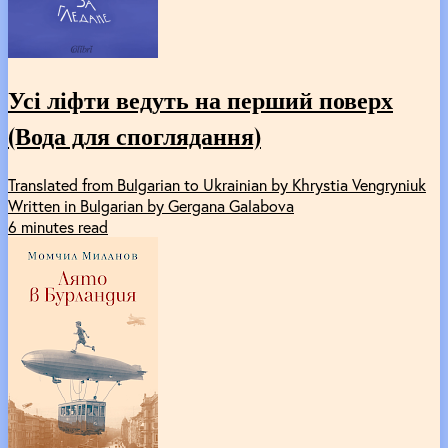
Усі ліфти ведуть на перший поверх
(Вода для споглядання)
Translated from Bulgarian to Ukrainian by Khrystia Vengryniuk
Written in Bulgarian by Gergana Galabova
6 minutes read