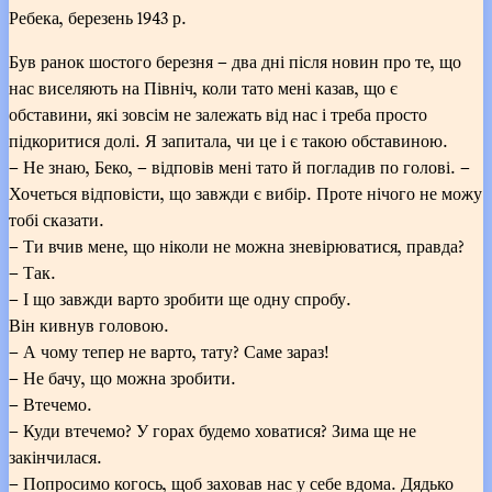
Ребека, березень 1943 р.
Був ранок шостого березня – два дні після новин про те, що
нас виселяють на Північ, коли тато мені казав, що є
обставини, які зовсім не залежать від нас і треба просто
підкоритися долі. Я запитала, чи це і є такою обставиною.
– Не знаю, Беко, – відповів мені тато й погладив по голові. –
Хочеться відповісти, що завжди є вибір. Проте нічого не можу
тобі сказати.
– Ти вчив мене, що ніколи не можна зневірюватися, правда?
– Так.
– І що завжди варто зробити ще одну спробу.
Він кивнув головою.
– А чому тепер не варто, тату? Саме зараз!
– Не бачу, що можна зробити.
– Втечемо.
– Куди втечемо? У горах будемо ховатися? Зима ще не
закінчилася.
– Попросимо когось, щоб заховав нас у себе вдома. Дядько