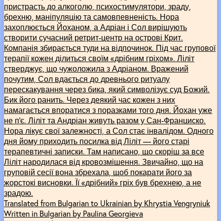
пристрасть до алкоголю, психостимулятори, зраду,
брехню, маніпуляцію та самовпевненість. Нора
захоплюється Йоханом, а Адріан і Сол вирішують
створити сучасний ретрит-центр на острові Крит.
Компанія збирається туди на відпочинок. Під час групової
терапії кожен ділиться своїм «дрібним гріхом». Ліліт
стверджує, що чужоложила з Адріаном. Вражений
почутим, Сол вдається до древнього ритуалу
перескакування через бика, який символізує суд Божий.
Бик його ранить. Через деякий час кожен з них
намагається впоратися з поразками того дня. Йохан уже
не п’є. Ліліт та Андріан живуть разом у Сан-Франциско.
Нора лікує свої залежності, а Сол стає інвалідом. Одного
дня йому приходить посилка від Ліліт –– його старі
терапевтичні записки. Там написано, що скоріш за все
Ліліт народилася від кровозмішення. Звичайно, що на
груповій сесії вона збрехала, щоб покарати його за
жорстокі висновки. Її «дрібний» гріх був брехнею, а не
зрадою.
Translated from Bulgarian to Ukrainian by Khrystia Vengryniuk
Written in Bulgarian by Paulina Georgieva