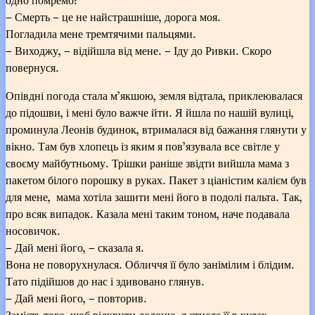
– Смерть – це не найстрашніше, дорога моя.
Погладила мене тремтячими пальцями.
– Виходжу, – відійшла від мене. – Іду до Ривки. Скоро
повернуся.
Опівдні погода стала м’якшою, земля відтала, приклеювалася
до підошви, і мені було важче йти. Я йшла по нашій вулиці,
проминула Леонів будинок, втрималася від бажання глянути у
вікно. Там був хлопець із яким я пов’язувала все світле у
своєму майбутньому. Трішки раніше звідти вийшла мама з
пакетом білого порошку в руках. Пакет з ціаністим калієм був
для мене, мама хотіла зашити мені його в подолі пальта. Так,
про всяк випадок. Казала мені таким тоном, наче подавала
носовичок.
– Дай мені його, – сказала я.
Вона не поворухнулася. Обличчя її було занімілим і блідим.
Тато підійшов до нас і здивовано глянув.
– Дай мені його, – повторив.
Замість того, щоб відкрити долоню, я стисла її в кулак.