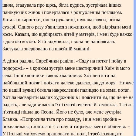
шила, згадувала про щось, бігла кудись, зустрічала інших
панікуючих жінок і поверталася з розгубленим поглядом.
Латала шкарпетки, плела рукавиці, шукала фляги, пекла
сухарі. Одного разу з’явилася з ножицями, щоб відрізати мені
коси. Казали, що відбирають дітей у матерів, і мені буде важко
з довгою косою. Я їй відмовила, і вона не наполягала.
Застукала знервовано на швейній машині.
А дітки раділи. Єврейчики раділи. «Сяду на потяг і поїду в
подорож!» – з криком зустрів мене шестирічний Хаїм із мого
села. Інші хлопчики також хвалилися. Хотіли сісти на
найбільший потяг і поїхати далеко-далеко, аж до моря. Нижче
по нашій вулиці бачила накреслений палицею на землі потяг.
Хотіла насварити малих художників і пояснити їм, що це не на
радість, але задивилася в їхні сяючі оченята й замовкла. Тієї ж
п’ятниці пішла до Леона. Його не було, але мене зустріла
Бланка. «Попросила тата про помаду, і він мені зробив –
похвалилася, схопила її зі столу й тицьнула мені в обличчя. –
У Польщі ми хочемо працювати на полі, і треба захищати