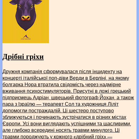
Дрібні гріхи
Дружня компанія сформувалася після інциденту на
концерті італійської поп-діви Верди в Берліні, на якому
болгарка Нора втратила свідомість через надмірне
вживання психостимуляторів. Присутні в ложі грецький
підприємець Адріан, швецький фотограф Йохан, а також
пара з Ізраїлю –– терапевт Сол та художниця Ліліт
допомогли постраждалій. Ці шестеро поступово
зближуються і починають зустрічатися в різних містах
Європи. Усі вони виглядають успішними та щасливими,
але глибоко всередині носять травми минулого. Ці
травми породжують у кожного «дрібний гріх» ––