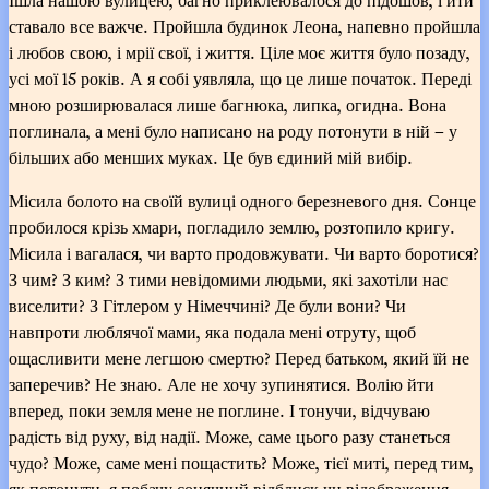
ставало все важче. Пройшла будинок Леона, напевно пройшла
і любов свою, і мрії свої, і життя. Ціле моє життя було позаду,
усі мої 15 років. А я собі уявляла, що це лише початок. Переді
мною розширювалася лише багнюка, липка, огидна. Вона
поглинала, а мені було написано на роду потонути в ній – у
більших або менших муках. Це був єдиний мій вибір.
Місила болото на своїй вулиці одного березневого дня. Сонце
пробилося крізь хмари, погладило землю, розтопило кригу.
Місила і вагалася, чи варто продовжувати. Чи варто боротися?
З чим? З ким? З тими невідомими людьми, які захотіли нас
виселити? З Гітлером у Німеччині? Де були вони? Чи
навпроти люблячої мами, яка подала мені отруту, щоб
ощасливити мене легшою смертю? Перед батьком, який їй не
заперечив? Не знаю. Але не хочу зупинятися. Волію йти
вперед, поки земля мене не поглине. І тонучи, відчуваю
радість від руху, від надії. Може, саме цього разу станеться
чудо? Може, саме мені пощастить? Може, тієї миті, перед тим,
як потонути, я побачу сонячний відблиск чи відображення