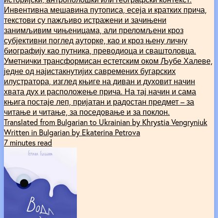
Инвентивна мешавина путописа, есеја и кратких прича,
текстови су пажљиво истражени и зачињени
занимљивим чињеницама, али преломљени кроз
субјективни поглед ауторке, као и кроз њену личну
биографију као путника, преводиоца и сваштоловца.
Уметнички трансформисан естетским оком Љубе Халеве,
једне од најистакнутијих савремених бугарских
илустратора, изглед књиге на диван и духовит начин
хвата дух и расположење прича. На тај начин и сама
књига постаје леп, пријатан и радостан предмет – за
читање и читање, за поседовање и за поклон.
Translated from Bulgarian to Ukrainian by Khrystia Vengryniuk
Written in Bulgarian by Ekaterina Petrova
7 minutes read