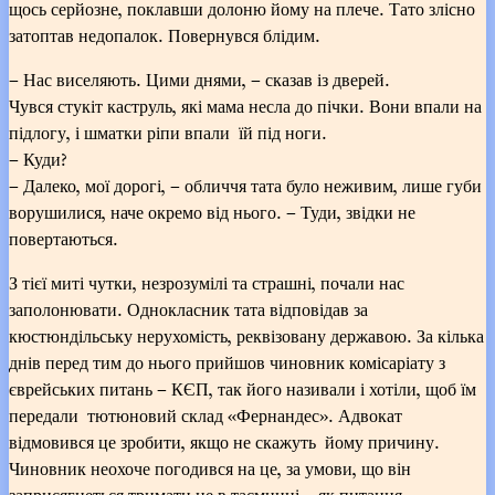
щось серйозне, поклавши долоню йому на плече. Тато злісно
затоптав недопалок. Повернувся блідим.
– Нас виселяють. Цими днями, – сказав із дверей.
Чувся стукіт каструль, які мама несла до пічки. Вони впали на
підлогу, і шматки ріпи впали їй під ноги.
– Куди?
– Далеко, мої дорогі, – обличчя тата було неживим, лише губи
ворушилися, наче окремо від нього. – Туди, звідки не
повертаються.
З тієї миті чутки, незрозумілі та страшні, почали нас
заполонювати. Однокласник тата відповідав за
кюстюндільську нерухомість, реквізовану державою. За кілька
днів перед тим до нього прийшов чиновник комісаріату з
єврейських питань – КЄП, так його називали і хотіли, щоб їм
передали тютюновий склад «Фернандес». Адвокат
відмовився це зробити, якщо не скажуть йому причину.
Чиновник неохоче погодився на це, за умови, що він
заприсягнеться тримати це в таємниці – як питання