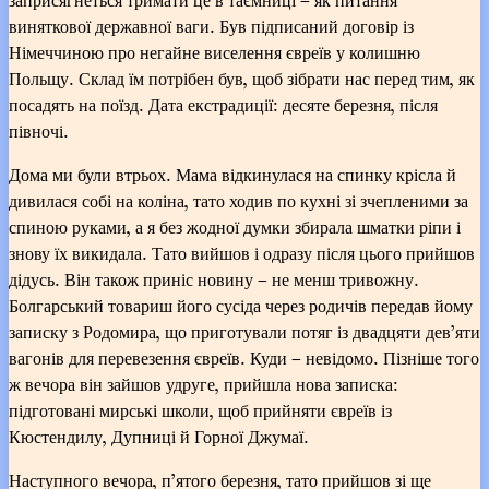
виняткової державної ваги. Був підписаний договір із
Німеччиною про негайне виселення євреїв у колишню
Польщу. Склад їм потрібен був, щоб зібрати нас перед тим, як
посадять на поїзд. Дата екстрадиції: десяте березня, після
півночі.
Дома ми були втрьох. Мама відкинулася на спинку крісла й
дивилася собі на коліна, тато ходив по кухні зі зчепленими за
спиною руками, а я без жодної думки збирала шматки ріпи і
знову їх викидала. Тато вийшов і одразу після цього прийшов
дідусь. Він також приніс новину – не менш тривожну.
Болгарський товариш його сусіда через родичів передав йому
записку з Родомира, що приготували потяг із двадцяти дев’яти
вагонів для перевезення євреїв. Куди – невідомо. Пізніше того
ж вечора він зайшов удруге, прийшла нова записка:
підготовані мирські школи, щоб прийняти євреїв із
Кюстендилу, Дупниці й Горної Джумаї.
Наступного вечора, п’ятого березня, тато прийшов зі ще