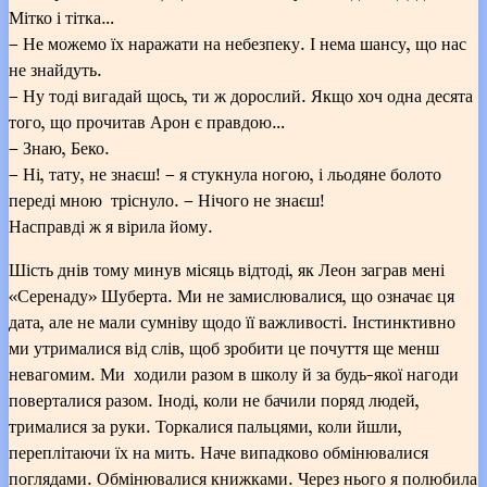
Мітко і тітка…
– Не можемо їх наражати на небезпеку. І нема шансу, що нас
не знайдуть.
– Ну тоді вигадай щось, ти ж дорослий. Якщо хоч одна десята
того, що прочитав Арон є правдою…
– Знаю, Беко.
– Ні, тату, не знаєш! – я стукнула ногою, і льодяне болото
переді мною тріснуло. – Нічого не знаєш!
Насправді ж я вірила йому.
Шість днів тому минув місяць відтоді, як Леон заграв мені
«Серенаду» Шуберта. Ми не замислювалися, що означає ця
дата, але не мали сумніву щодо її важливості. Інстинктивно
ми утрималися від слів, щоб зробити це почуття ще менш
невагомим. Ми ходили разом в школу й за будь-якої нагоди
поверталися разом. Іноді, коли не бачили поряд людей,
трималися за руки. Торкалися пальцями, коли йшли,
переплітаючи їх на мить. Наче випадково обмінювалися
поглядами. Обмінювалися книжками. Через нього я полюбила