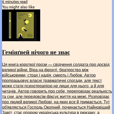
6 minutes read
You might also like
Гемінґвей нічого не знає
Ця книга короткої прози — свідчення солдата про досвід
великої війни. Віра на фронті, братерство між
військовими, страх і надія, смерть і Любов. Автор
пропрацьовує власні травматичні спогади, але текст
може стати психотерапією не лише для нього, а й для
читачів. Автор говорить про себе, переповідає реальність
та сни, але передовсім фіксує життя на межі. Розповідає
про людей великої Любові, на яких все й тримається. Тут
обʼявляється Господь Окопний, починається Найновіший
Завіт, стає опорою українська культура в рюкзаку, а