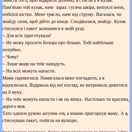
Пам’ятаю той кулак, наче зараз: гусяча шкіра, випуклі вени,
побілілі кістки. Мене трясло, наче від струму. Вагалася, чи
знайду сили, щоб дійти до кінця. Сподівалася, знайду. Кулак
стиснувся і пакет залишився в моїй руці.
– Для всіх приготувала?
– Не можу просити Бохора про більше. Тобі найбільше
потрібно.
– Чому?
– Лише якщо на тебе нападуть.
– На всіх можуть напасти.
Мама скривилася. Намагалася мене погладити, а я
відхилилася. Відірвала від неї погляд, не витримала дивитися
на її муку.
– На тебе можуть напасти і як на жінку. Настільки ти красива,
дорога моя.
Тато однією рукою затулив очі, а іншою пригорнув маму. А я,
стиснувши пакет, побігла на вулицю.
Ішла нашою вулицею, багно приклеювалося до підошов, і йти