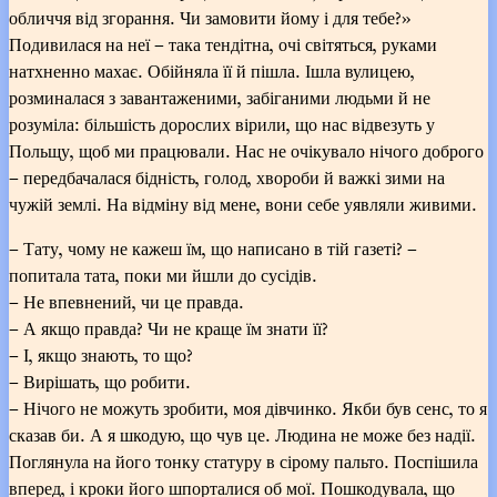
обличчя від згорання. Чи замовити йому і для тебе?»
Подивилася на неї – така тендітна, очі світяться, руками
натхненно махає. Обійняла її й пішла. Ішла вулицею,
розминалася з завантаженими, забіганими людьми й не
розуміла: більшість дорослих вірили, що нас відвезуть у
Польщу, щоб ми працювали. Нас не очікувало нічого доброго
– передбачалася бідність, голод, хвороби й важкі зими на
чужій землі. На відміну від мене, вони себе уявляли живими.
– Тату, чому не кажеш їм, що написано в тій газеті? –
попитала тата, поки ми йшли до сусідів.
– Не впевнений, чи це правда.
– А якщо правда? Чи не краще їм знати її?
– І, якщо знають, то що?
– Вирішать, що робити.
– Нічого не можуть зробити, моя дівчинко. Якби був сенс, то я
сказав би. А я шкодую, що чув це. Людина не може без надії.
Поглянула на його тонку статуру в сірому пальто. Поспішила
вперед, і кроки його шпорталися об мої. Пошкодувала, що