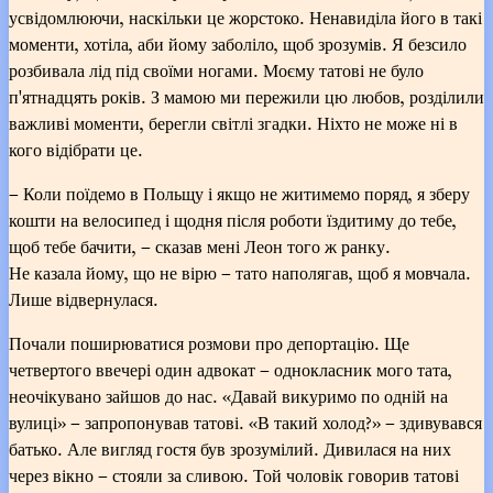
усвідомлюючи, наскільки це жорстоко. Ненавиділа його в такі
моменти, хотіла, аби йому заболіло, щоб зрозумів. Я безсило
розбивала лід під своїми ногами. Моєму татові не було
п'ятнадцять років. З мамою ми пережили цю любов, розділили
важливі моменти, берегли світлі згадки. Ніхто не може ні в
кого відібрати це.
– Коли поїдемо в Польщу і якщо не житимемо поряд, я зберу
кошти на велосипед і щодня після роботи їздитиму до тебе,
щоб тебе бачити, – сказав мені Леон того ж ранку.
Не казала йому, що не вірю – тато наполягав, щоб я мовчала.
Лише відвернулася.
Почали поширюватися розмови про депортацію. Ще
четвертого ввечері один адвокат – однокласник мого тата,
неочікувано зайшов до нас. «Давай викуримо по одній на
вулиці» – запропонував татові. «В такий холод?» – здивувався
батько. Але вигляд гостя був зрозумілий. Дивилася на них
через вікно – стояли за сливою. Той чоловік говорив татові