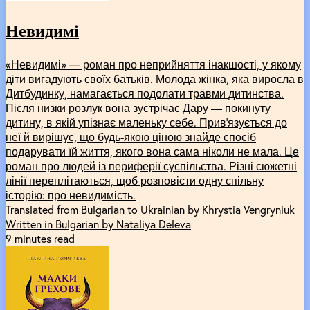
Невидимі
«Невидимі» –– роман про неприйняття інакшості, у якому
діти вигадують своїх батьків. Молода жінка, яка виросла в
Дитбудинку, намагається подолати травми дитинства.
Після низки розлук вона зустрічає Дару –– покинуту
дитину, в якій упізнає маленьку себе. Прив’язується до
неї й вирішує, що будь-якою ціною знайде спосіб
подарувати їй життя, якого вона сама ніколи не мала. Це
роман про людей із периферії суспільства. Різні сюжетні
лінії переплітаються, щоб розповісти одну спільну
історію: про невидимість.
Translated from Bulgarian to Ukrainian by Khrystia Vengryniuk
Written in Bulgarian by Nataliya Deleva
9 minutes read