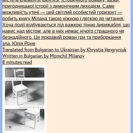
пригодницької історії з демонічним лиходієм. Саме
можливість утечі –– цей світлий особистий горизонт ––
робить книгу Мілана такою ніжною і легкою до читання.
Хоча події відбуваються під важкою тінню дирижабля, що
навис над містом, але в них немає нічого страшного чи
безнадійного. Це яскравий роман гри та приборкання
зла. Юлія Роне
Translated from Bulgarian to Ukrainian by Khrystia Vengryniuk
Written in Bulgarian by Momchil Milanov
8 minutes read