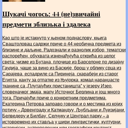
Шукачі чогось: 44 (не)звичайні
предмети зблизька і здалека
Као што је истакнуто у њеном поднаслову, књига
Сваштоловац садржи приче о 44 необична предмета из
близине и даљине. Радознали и разнолик избор, тематски
распоређен, обухвата изненађујућа открића из целог
света: чизме из Бутана, плочице из Барселоне по дизајну
Гаудија, чаше за вино из Баскије, брош у облику срца из
Сарајева, еспадриле са Пиринеја, скарабеји из старог
Египта, канту за отпатке из Њујорка, комад наранџасте
тканине са „Плутајућих пристаништа“ у језеру Изео,
словеначког змаја, мапу Источног Берлина и још много
тога. Причајући приче о конкретним предметима,
Екатерина Петрова заправо говори и о местима из којих
потичу – Дрвенграду и Катмандуу, Љубљани и Луизијани,
Белведеру и Билбау, Селчуку и Централ парку – а
истовремено их ставља у шири лингвистички, културни,
историјски, антрополошки или географски контекст.