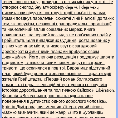
теперішнього часу, розкидані в різних місцях у тексті. Це
створює сноподібну атмосферу deja vu і deja vexu,
викликаючи відчуття повтору історії, пам’яті і травми.
Роман поєднує паралельні сюжетні лінії й алюзії до таких
тем, як популізм, незаконні праворадикальні організації
та небезпечний вплив соціальних мереж. Книга
починається, на перший погляд, з не пов’язаних подій у
Грейштадті. Біля випадкових будинків, розташованих у
різних частинах міста, зникає взуття; загадковий
аристократ із амбітними планами прибуває своїм
дирижаблем. Його летюча резиденція продовжує ширяти
над містом, втілюючи таким чином відчуття загрози і
тривоги, що оселилися в повітрі. Барон має підступний
план, який буде розкрито значно пізніше –– вкрасти мрії
жителів Грейштадта. «Перший роман болгарського
романіста і одна з сенсацій літературного сезону, між
історією дорослішання та політичною байкою». Libération,
Франція. «Весело-моторошно-солодко-солоне
повернення в дитинство одного дорослого чоловіка».
Крістін Дімітрова, письменник, Літературний вісник.
«Важко визначити, який це жанр, «Літо в Бурландії»
містить елементи фентезі, історичного роману, казки,