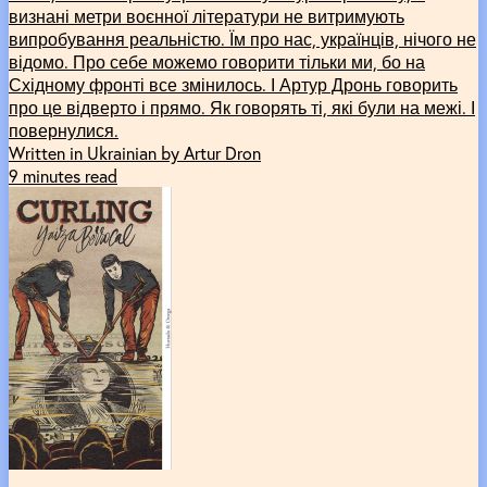
визнані метри воєнної літератури не витримують
випробування реальністю. Їм про нас, українців, нічого не
відомо. Про себе можемо говорити тільки ми, бо на
Східному фронті все змінилось. І Артур Дронь говорить
про це відверто і прямо. Як говорять ті, які були на межі. І
повернулися.
Written in Ukrainian by Artur Dron
9 minutes read