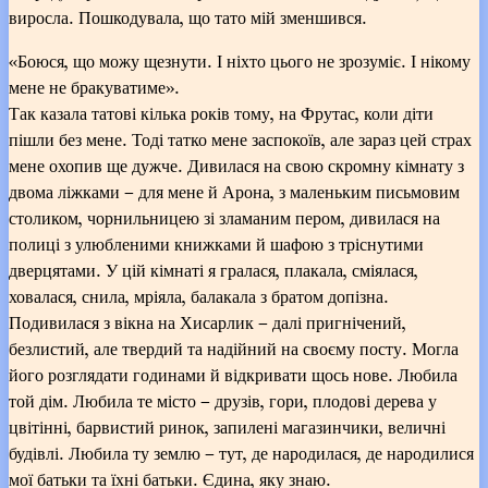
виросла. Пошкодувала, що тато мій зменшився.
«Боюся, що можу щезнути. І ніхто цього не зрозуміє. І нікому
мене не бракуватиме».
Так казала татові кілька років тому, на Фрутас, коли діти
пішли без мене. Тоді татко мене заспокоїв, але зараз цей страх
мене охопив ще дужче. Дивилася на свою скромну кімнату з
двома ліжками – для мене й Арона, з маленьким письмовим
столиком, чорнильницею зі зламаним пером, дивилася на
полиці з улюбленими книжками й шафою з тріснутими
дверцятами. У цій кімнаті я гралася, плакала, сміялася,
ховалася, снила, мріяла, балакала з братом допізна.
Подивилася з вікна на Хисарлик – далі пригнічений,
безлистий, але твердий та надійний на своєму посту. Могла
його розглядати годинами й відкривати щось нове. Любила
той дім. Любила те місто – друзів, гори, плодові дерева у
цвітінні, барвистий ринок, запилені магазинчики, величні
будівлі. Любила ту землю – тут, де народилася, де народилися
мої батьки та їхні батьки. Єдина, яку знаю.