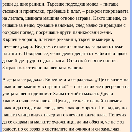
реши да шие раници. Търсеше подходящ модел – питаше
съседки и приятелки, трябваше ѝ плат, – разкрои покривалата
на леглата, шевната машина отново затрака. Както шиеше, се
сещаше за нещо, хукваше нанякъде, след малко се връщаше с
объркан поглед, посрещаше други паникьосани жени.
Кърпеше чорапи, плетеше ръкавици, търсеше манерки,
печеше сухари. Веднъж се появи с ножица, за да ми отреже
плитките. Говорело се, че ще делят децата от майките и щяло
да ми бъде трудно с дълга коса. Отказах ѝ и тя не настоя.
Затрака ожесточено на шевната машина.
А децата се радваха. Еврейчетата се радваха. „Ще се качим на
влак и ще заминем в странство!“ – с този вик ме пресрещна на
улицата шестгодишният Хаим от мойта махала. Други
хлапета също се хвалеха. Щели да се качат на най-големия
влак и да отидат далече-далече, чак до морето. По-надолу по
нашата улица видях начертан с клечка в калта влак. Понечих
да се скарам на малките художници, да им обясня, че не е за
радост, но се взрях в светналите им очички и си замълчах.