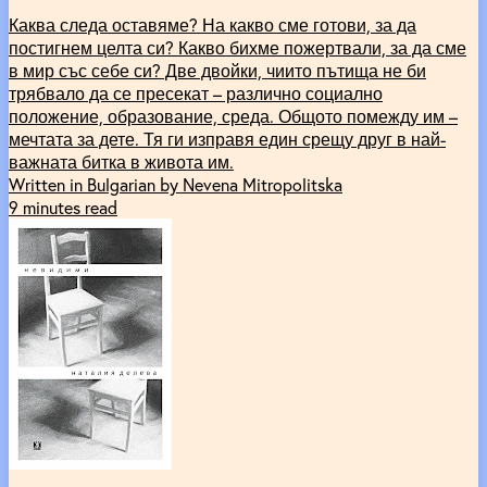
Каква следа оставяме? На какво сме готови, за да
постигнем целта си? Какво бихме пожертвали, за да сме
в мир със себе си? Две двойки, чиито пътища не би
трябвало да се пресекат – различно социално
положение, образование, среда. Общото помежду им –
мечтата за дете. Тя ги изправя един срещу друг в най-
важната битка в живота им.
Written in Bulgarian by Nevena Mitropolitska
9 minutes read