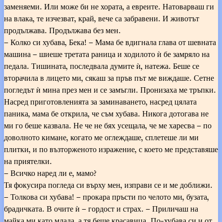
заменяеми. Или може би не хората, а евреите. Натоварваш ги
на влака, те изчезват, край, вече са забравени. И животът
продължава. Продължава без мен.
– Колко си хубава, Бека! – Мама бе вдигнала глава от шевната
машина – шиеше третата раница и ходилото ѝ бе замряло на
педала. Тишината, последвала думите ѝ, натежа. Беше се
вторачила в лицето ми, сякаш за пръв път ме виждаше. Сетне
погледът ѝ мина през мен и се замъгли. Пронизаха ме тръпки.
Насред приготовленията за заминаването, насред цялата
паника, мама бе открила, че съм хубава. Никога дотогава не
ми го беше казвала. Не че не бях усещала, че ме харесва – по
доволното кимане, когато ме оглеждаше, сплетеше ли ми
плитки, и по възторженото изражение, с което ме представяше
на приятелки.
– Всичко наред ли е, мамо?
Тя фокусира погледа си върху мен, изправи се и ме доближи.
– Толкова си хубава! – прокара пръсти по челото ми, бузата,
брадичката. В очите ѝ – гордост и страх. – Приличаш на
майка ми като млада, а тя беше красавица. По-хубава си и от