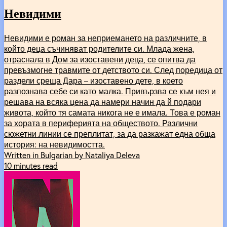
Невидими
Невидими е роман за неприемането на различните, в
който деца съчиняват родителите си. Млада жена,
отраснала в Дом за изоставени деца, се опитва да
превъзмогне травмите от детството си. След поредица от
раздели среща Дара – изоставено дете, в което
разпознава себе си като малка. Привързва се към нея и
решава на всяка цена да намери начин да й подари
живота, който тя самата никога не е имала. Това е роман
за хората в периферията на обществото. Различни
сюжетни линии се преплитат, за да разкажат една обща
история: на невидимостта.
Written in Bulgarian by Nataliya Deleva
10 minutes read