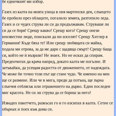
бе едничкият ми избор.
Газех из калта на моята улица в оня мартенски ден, слънцето
бе пробило през облаците, погалило земята, разтопило леда.
Газех и се чудех струва ли си да продължавам. Струваше ли
си да се боря? Срещу какво? Срещу кого? Срещу онези
неизвестни люде, поискали да ни изселят? Срещу Хитлер в
Германия? Къде бяха те? Или срещу любящата си майка,
подала ми отрова, за да ме дари с щадяща смърт? Срещу баща
си, който не ѝ възрази? Не знаех. Но не исках да спирам.
Предпочитах да крача напред, докато калта ме погълне. И
затъвайки, да усещам радостта от движението, от надеждата.
Че може би точно този път ще стане чудо. Че именно на мен
ще се размине. Или че в мига, преди да потъна, ще зърна
слънчев отблясък или отражението на дърво. Един последен
миг красота. Не си ли струва да се бориш за него?
Извадих пакетчето, разкъсах го и го изсипах в калта. Сетне се
обърнах и поех към дома си.