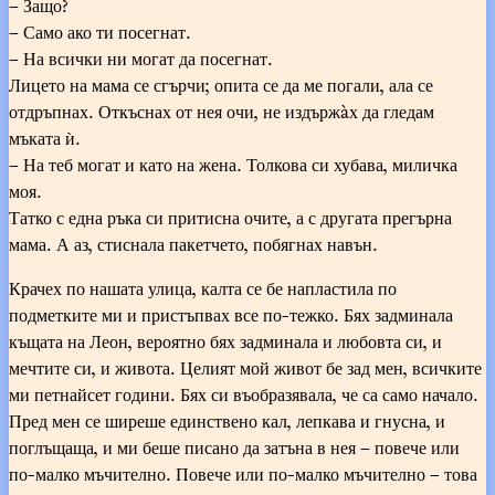
– Защо?
– Само ако ти посегнат.
– На всички ни могат да посегнат.
Лицето на мама се сгърчи; опита се да ме погали, ала се
отдръпнах. Откъснах от нея очи, не издържàх да гледам
мъката ѝ.
– На теб могат и като на жена. Толкова си хубава, миличка
моя.
Татко с една ръка си притисна очите, а с другата прегърна
мама. А аз, стиснала пакетчето, побягнах навън.
Крачех по нашата улица, калта се бе напластила по
подметките ми и пристъпвах все по-тежко. Бях задминала
къщата на Леон, вероятно бях задминала и любовта си, и
мечтите си, и живота. Целият мой живот бе зад мен, всичките
ми петнайсет години. Бях си въобразявала, че са само начало.
Пред мен се ширеше единствено кал, лепкава и гнусна, и
поглъщаща, и ми беше писано да затъна в нея – повече или
по-малко мъчително. Повече или по-малко мъчително – това