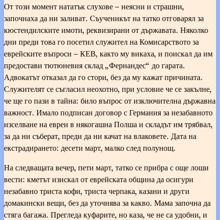
От този момент нататък слухове – неясни и страшни,
започнаха да ни заливат. Съученикът на татко отговарял за
кюстендилските имоти, реквизирани от държавата. Няколко
дни преди това го посетил служител на Комисарството за
еврейските въпроси – КЕВ, както му викаха, и поискал да им
предостави тютюневия склад „Фернандес“ до гарата.
Адвокатът отказал да го стори, без да му кажат причината.
Служителят се съгласил неохотно, при условие че се закълне,
че ще го пази в тайна: било въпрос от изключителна държавна
важност. Имало подписан договор с Германия за незабавното
изселване на евреи в някогашна Полша и складът им трябвал,
за да ни съберат, преди да ни качат на влаковете. Дата на
екстрадирането: десети март, малко след полунощ.
На следващата вечер, пети март, татко се прибра с още лоши
вести: кметът изискал от еврейската община да осигури
незабавно триста кофи, триста черпака, казани и други
домакински вещи, без да уточнява за какво. Мама започна да
стяга багажа. Прегледа куфарите, но каза, че не са удобни, и