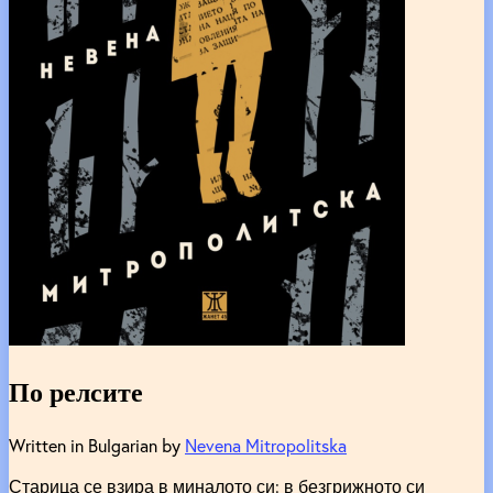
По релсите
Written in Bulgarian by
Nevena Mitropolitska
Старица се взира в миналото си: в безгрижното си