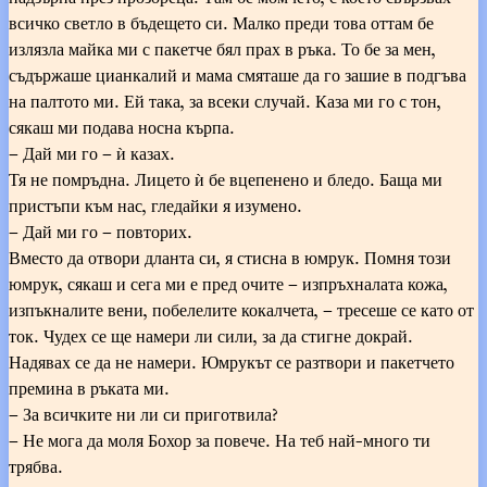
всичко светло в бъдещето си. Малко преди това оттам бе
излязла майка ми с пакетче бял прах в ръка. То бе за мен,
съдържаше цианкалий и мама смяташе да го зашие в подгъва
на палтото ми. Ей така, за всеки случай. Каза ми го с тон,
сякаш ми подава носна кърпа.
– Дай ми го – ѝ казах.
Тя не помръдна. Лицето ѝ бе вцепенено и бледо. Баща ми
пристъпи към нас, гледайки я изумено.
– Дай ми го – повторих.
Вместо да отвори дланта си, я стисна в юмрук. Помня този
юмрук, сякаш и сега ми е пред очите – изпръхналата кожа,
изпъкналите вени, побелелите кокалчета, – тресеше се като от
ток. Чудех се ще намери ли сили, за да стигне докрай.
Надявах се да не намери. Юмрукът се разтвори и пакетчето
премина в ръката ми.
– За всичките ни ли си приготвила?
– Не мога да моля Бохор за повече. На теб най-много ти
трябва.