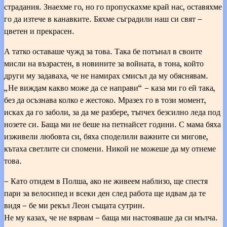
страдания. Знаехме го, но го пропускахме край нас, оставяхме
го да изтече в канавките. Бяхме съградили наш си свят –
цветен и прекрасен.
А татко оставаше чужд за това. Така бе потънал в своите
мисли на възрастен, в новините за войната, в тона, който
други му задаваха, че не намирах смисъл да му обяснявам.
„Не виждам какво може да се направи“ – каза ми го ей така,
без да осъзнава колко е жестоко. Мразех го в този момент,
исках да го заболи, за да ме разбере, тъпчех безсилно леда под
нозете си. Баща ми не беше на петнайсет години. С мама бяха
изживели любовта си, бяха споделили важните си мигове,
кътаха светлите си спомени. Никой не можеше да му отнеме
това.
– Като отидем в Полша, ако не живеем наблизо, ще спестя
пари за велосипед и всеки ден след работа ще идвам да те
видя – бе ми рекъл Леон същата сутрин.
Не му казах, че не вярвам – баща ми настояваше да си мълча.