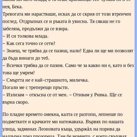
нея, Бека.
Тревогата ми нарастваше, исках да се скрия от този втренчен
поглед. Отдръпнах се и ръката ѝ увисна. Тя сякаш не го
забеляза, продължи да се взира.
– И си толкова млада.
– Как сега точно се сети?
– Знаеш, че трябва да се пазиш, нали? Едва ли ще ми позволят
да бъда винаги до теб.
– Всички трябва да се пазим. Само че за какво ни е, като и без
това ще умрем?
– Смъртта не е най-страшното, миличка.
Погали ме с треперещи пръсти.
– Излизам – откъсна се от мен. – Отивам у Ривка. Ще се
върна скоро.
По пладне времето омекна, калта се разтопи, лепнеше по
подметките и крачките ми натежаваха. Вървях по нашата
улица, задминах Леоновата къща, удържàх на порива да
надзърна през прозореца. Там бе момчето, с което свързвах