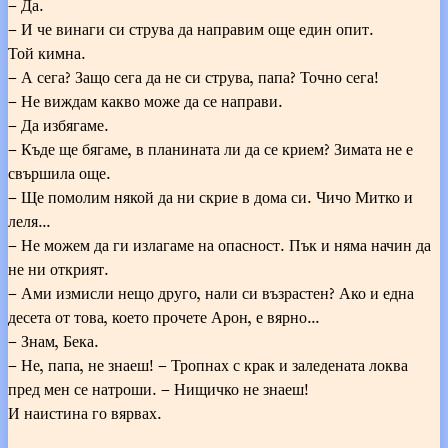
– Да.
– И че винаги си струва да направим още един опит.
Той кимна.
– А сега? Защо сега да не си струва, папа? Точно сега!
– Не виждам какво може да се направи.
– Да избягаме.
– Къде ще бягаме, в планината ли да се крием? Зимата не е
свършила още.
– Ще помолим някой да ни скрие в дома си. Чичо Митко и
леля...
– Не можем да ги излагаме на опасност. Пък и няма начин да
не ни открият.
– Ами измисли нещо друго, нали си възрастен? Ако и една
десета от това, което прочете Арон, е вярно...
– Знам, Бека.
– Не, папа, не знаеш! – Тропнах с крак и заледената локва
пред мен се натроши. – Нищичко не знаеш!
И наистина го вярвах.