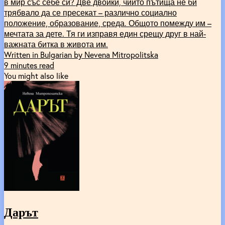
в мир със себе си? Две двойки, чиито пътища не би
трябвало да се пресекат – различно социално
положение, образование, среда. Общото помежду им –
мечтата за дете. Тя ги изправя един срещу друг в най-
важната битка в живота им.
Written in Bulgarian by Nevena Mitropolitska
9 minutes read
You might also like
Дарът