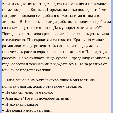
Когато същия петък отидох в дома на Леон, него го нямаше,
но ме посрещна Бланка. „Поръчах на татко помада и той ми
направи – похвали се, грабна я от масата и ми я тикна в
лицето. – В Полша сме щели да работим на полето и трябва да
си пазим лицата от изгаряне. Да му поръчам ли и за теб?“
Погледнах я – толкова крехка, очите ѝ светеха, ръцете махаха
въодушевено. Прегърнах я и си излязох. Крачех по улицата,
разминавах се с угрижени забързани хора и недоумявах:
повечето възрастни вярваха, че ще ни закарат в Полша, за да
работим. Не че очакваха нещо хубаво – предвиждаха мизерия,
глад, болести и тежки зими в чуждата земя. Но за разлика от
мен, си се представяха живи.
– Папа, защо не им кажеш какво пише в оня вестник? –
попитах баща си, докато отивахме у съседите.
– Не съм сигурен, че е вярно.
– Ами ако е? Не е ли по-добре да знаят?
– И ако знаят, какво?
– Ще решат какво да правят.