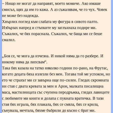
– Нищо не могат да направят, моето момиче. Ако имаше
смисъл, щях да им го кажа. А аз съжалявам, че го чух. Човек
не може без надежда.
Хвърлих поглед към слабата му фигура в сивото палто.
Избързах напред и стъпките му заглъхнаха подире ми.
Съжалих, че бях пораснала. Съжалих, че баща ми се беше
смалил.
„Боя се, че мога да изчезна. И никой няма да го разбере. И
никому няма да липсвам“.
Така бях казала на татко няколко години по-рано, на Фрутас,
когато децата бяха излезли без мен. Тогава той ме успокои, но
ето че страхът ми се завърна още по-силен. Гледах скромната
ни стая с двата кревата за мен и Арон, малката писалищна
маса, мастилницата със счупена перодръжка, гледах лавиците
с любимите ми книги и долапа с пукната вратичка. В тази
стая бях играла, бях плакала, бях се смяла, бях се крила,
сънувала, мечтала, бяхме бъбрили до късно с брат ми.