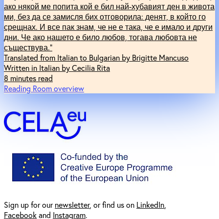
ако някой ме попита кой е бил най-хубавият ден в живота
ми, без да се замисля бих отговорила: денят, в който го
срещнах. И все пак знам, че не е така, че е имало и други
дни. Че ако нашето е било любов, тогава любовта не
съществува.“
Translated from Italian to Bulgarian by Brigitte Mancuso
Written in Italian by Cecilia Rita
8 minutes read
Reading Room overview
Sign up for our
newsl
etter
, or find us on
LinkedIn
,
Facebook
and
Instagram
.