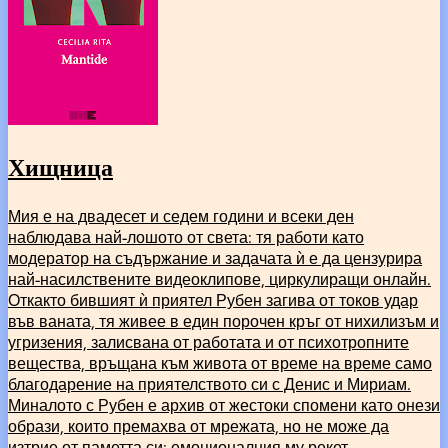
Хищница
Мия е на двадесет и седем години и всеки ден
наблюдава най-лошото от света: тя работи като
модератор на съдържание и задачата ѝ е да цензурира
най-насилствените видеоклипове, циркулиращи онлайн.
Откакто бившият ѝ приятел Рубен загива от токов удар
във ваната, тя живее в един порочен кръг от нихилизъм и
угризения, залисвана от работата и от психотропните
вещества, връщана към живота от време на време само
благодарение на приятелството си с Денис и Мириам.
Миналото с Рубен е архив от жестоки спомени като онези
образи, които премахва от мрежата, но не може да
изтрие от паметта си: емоционалния му рекет,