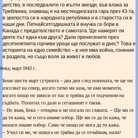
детство, в последвалите го жълти звезди, във влака за
Треблинка, очакващ я на кюстендилската гара през 43-та,
в зрелостта си в народната република и в старостта си в
наши дни. Петнайсетгодишната ѝ внучка се бори в
Канада с предателството и самотата. Ще намерят ли
двете път една към друга? Дали пренесените през
десетилетията горчиви уроци ще послужат и днес? Това е
историята на едно семейство – в нея има война, гонения
и раздяла, но също воля за живот и любов.
бека, март 1943 г.
Беше шести март сутринта – два дни след новината, че ще ни
изселват на север, когато татко ми каза, че има моменти,
когато нищо не зависи от нас и трябва да се подчиним на
съдбата. Попитах го дали и сегашният е такъв.
– Не знам, Бека – отвърна и ме погали по главата. – Ще ми се
да ти кажа, че и сега имаме избор. Ще ми се да ти кажа, че
винаги имаме избор. Само че нищо не мога да ти кажа.
– Учил си ме, че никога не трябва да се отчайвам, нали?