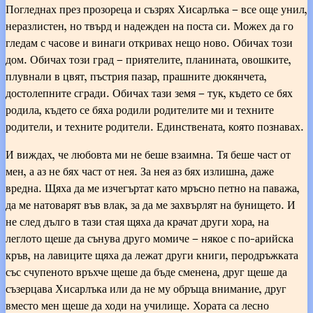
Погледнах през прозореца и съзрях Хисарлъка – все още унил,
неразлистен, но твърд и надежден на поста си. Можех да го
гледам с часове и винаги откривах нещо ново. Обичах този
дом. Обичах този град – приятелите, планината, овошките,
плувнали в цвят, пъстрия пазар, прашните дюкянчета,
достолепните сгради. Обичах тази земя – тук, където се бях
родила, където се бяха родили родителите ми и техните
родители, и техните родители. Единствената, която познавах.
И виждах, че любовта ми не беше взаимна. Тя беше част от
мен, а аз не бях част от нея. За нея аз бях излишна, даже
вредна. Щяха да ме изчегъртат като мръсно петно на паважа,
да ме натоварят във влак, за да ме захвърлят на бунището. И
не след дълго в тази стая щяха да крачат други хора, на
леглото щеше да сънува друго момиче – някое с по-арийска
кръв, на лавиците щяха да лежат други книги, перодръжката
със счупеното връхче щеше да бъде сменена, друг щеше да
съзерцава Хисарлъка или да не му обръща внимание, друг
вместо мен щеше да ходи на училище. Хората са лесно