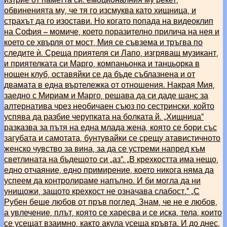
обвиненията му, че тя го изсмуква като хищница, и
страхът да го изостави. Но когато попада на видеоклип
на София – момиче, което поразително прилича на нея и
което се хвърля от мост, Мия се съвзема и тръгва по
следите ѝ. Среща приятеля си Лапо, изгряващ музикант,
и приятелката си Марго, компаньонка и танцьорка в
нощен клуб, оставяйки се да бъде съблазнена и от
двамата в една въртележка от отношения. Накрая Мия,
заедно с Мириам и Марго, решава да си даде шанс за
алтернатива чрез необичаен съюз по сестрински, който
успява да разбие черупката на болката й. „Хищница“
разказва за пътя на една млада жена, която се бори със
загубата и самотата, бунтувайки се срещу атавистичното
женско чувство за вина, за да се устреми напред към
светлината на бъдещото си „аз“. „В крехкостта има нещо,
едно отчаяние, едно примирение, което никога няма да
успеем да контролираме напълно. И би могла да ни
унищожи, защото крехкост не означава слабост.“ „С
Рубен беше любов от пръв поглед. Знам, че не е любов,
а увлечение, плът, която се харесва и се иска, тела, които
се усещат взаимно, както акула усеща кръвта. И до днес,