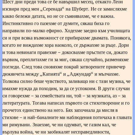
Шест дни преди това се бе навършил месец, откакто Леон
изсвири пред мен „Серенада“ на Шуберт. Не се замисляхме
какво бележи датата, но не се съмнявахме, че е важна.
Инстинктивно го пазехме от думите, сякаш биха го
направили по-малко ефирно. Ходехме заедно към училищата
си и при всяка възможност се прибирахме двамата. Понякога,
когато не виждахме хора наоколо, се държахме за ръце. Дори
и това невинаги правехме – докосвахме пръстите си, докато
вървим, преплитахме ги за миг, сякаш случайно, разменяхме
погледи. След това сновяхме покрай затворените привечер
дюкянчета между „Капията“ и „Аджундар“ и мълчахме.
Толкова силно беше чувството, заливащо ни с тази музика, че
имахме нужда да походим, за да се успокоим. В други случаи
си говорехме – за семействата ни, той – за музиката, аз – за
литературата. Тогава написах първото си стихотворение и го
прочетох единствено на него. Бях започнала да мисля в
стихове – и най-баналните ми наблюдения потичаха в главата
ми римувани. Знаехме, че ни одумват, че газим кал, че
върлува война, че ни заобикалят несправедливости,