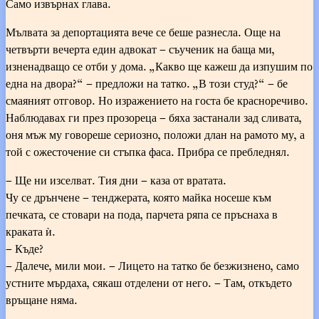
Само извърнах глава.
Мълвата за депортацията вече се беше разнесла. Още на
четвърти вечерта един адвокат – съученик на баща ми,
изненадващо се отби у дома. „Какво ще кажеш да изпушим по
една на двора?“ – предложи на татко. „В този студ?“ – бе
смаяният отговор. Но изражението на госта бе красноречиво.
Наблюдавах ги през прозореца – бяха застанали зад сливата,
оня мъж му говореше сериозно, положи длан на рамото му, а
той с ожесточение си стъпка фаса. Прибра се пребледнял.
– Ще ни изселват. Тия дни – каза от вратата.
Чу се дрънчене – тенджерата, която майка носеше към
печката, се стовари на пода, парчета ряпа се пръснаха в
краката ѝ.
– Къде?
– Далече, мили мои. – Лицето на татко бе безжизнено, само
устните мърдаха, сякаш отделени от него. – Там, откъдето
връщане няма.