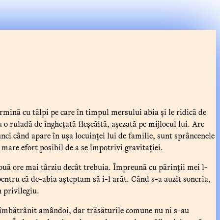
rmină cu tălpi pe care în timpul mersului abia și le ridică de
o ruladă de înghețată fleșcăită, așezată pe mijlocul lui. Are
nci când apare în ușa locuinței lui de familie, sunt sprâncenele
i mare efort posibil de a se împotrivi gravitației.
ouă ore mai târziu decât trebuia. Împreună cu părinții mei l-
entru că de-abia așteptam să i-l arăt. Când s-a auzit soneria,
 privilegiu.
m îmbătrânit amândoi, dar trăsăturile comune nu ni s-au