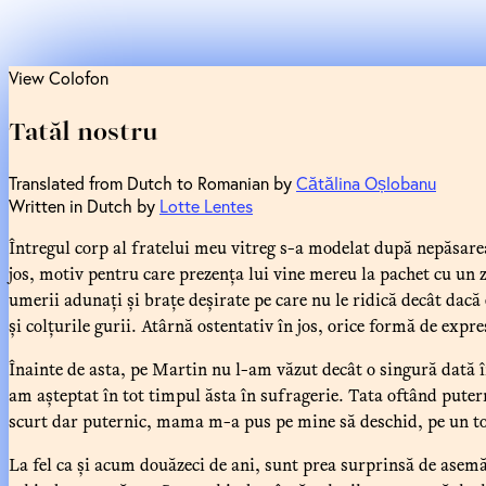
View Colofon
Tatăl nostru
Translated from Dutch to Romanian by
Cătălina Oșlobanu
Written in Dutch by
Lotte Lentes
Întregul corp al fratelui meu vitreg s-a modelat după nepăsarea 
jos, motiv pentru care prezența lui vine mereu la pachet cu un z
umerii adunați și brațe deșirate pe care nu le ridică decât dacă
și colțurile gurii. Atârnă ostentativ în jos, orice formă de expr
Înainte de asta, pe Martin nu l-am văzut decât o singură dată î
am așteptat în tot timpul ăsta în sufragerie. Tata oftând puter
scurt dar puternic, mama m-a pus pe mine să deschid, pe un ton 
La fel ca și acum douăzeci de ani, sunt prea surprinsă de asem