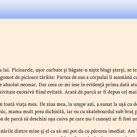
lui. Picioarele, ușor curbate și băgate-n niște blugi șterși, se te
gomot de picioare târâite. Partea de sus a corpului îi seamănă cu 
 e absolut necesar. Dar ceea ce-mi iese în evidență prima dată atu
esivitate excesivă fiind evitată. Arată de parcă ar fi depus cel ma
n toată viața mea. De ziua mea, la unșpe ani, a sunat la ușă cu d
nic, mama mult prea dichisită, iar eu cu skateboardul sub braț p
de parcă să deschizi ușa cuiva pe care nu-l cunoști ar fi fost un
ănările dintre mine și el ca să-mi pot da cu părerea imediat. A