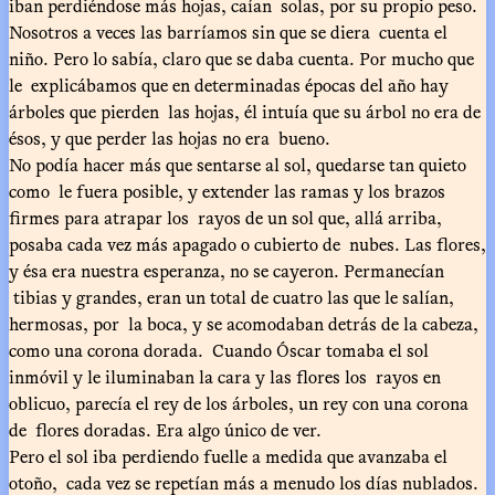
iban perdiéndose más hojas, caían solas, por su propio peso.
Nosotros a veces las barríamos sin que se diera cuenta el
niño. Pero lo sabía, claro que se daba cuenta. Por mucho que
le explicábamos que en determinadas épocas del año hay
árboles que pierden las hojas, él intuía que su árbol no era de
ésos, y que perder las hojas no era bueno.
No podía hacer más que sentarse al sol, quedarse tan quieto
como le fuera posible, y extender las ramas y los brazos
firmes para atrapar los rayos de un sol que, allá arriba,
posaba cada vez más apagado o cubierto de nubes. Las flores,
y ésa era nuestra esperanza, no se cayeron. Permanecían
tibias y grandes, eran un total de cuatro las que le salían,
hermosas, por la boca, y se acomodaban detrás de la cabeza,
como una corona dorada. Cuando Óscar tomaba el sol
inmóvil y le iluminaban la cara y las flores los rayos en
oblicuo, parecía el rey de los árboles, un rey con una corona
de flores doradas. Era algo único de ver.
Pero el sol iba perdiendo fuelle a medida que avanzaba el
otoño, cada vez se repetían más a menudo los días nublados.