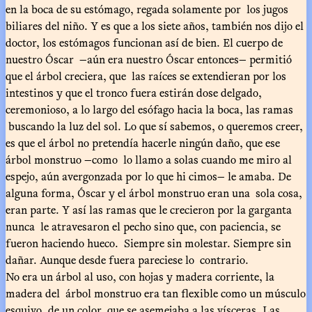
en la boca de su estómago, regada solamente por los jugos
biliares del niño. Y es que a los siete años, también nos dijo el
doctor, los estómagos funcionan así de bien. El cuerpo de
nuestro Óscar —aún era nuestro Óscar entonces— permitió
que el árbol creciera, que las raíces se extendieran por los
intestinos y que el tronco fuera estirán dose delgado,
ceremonioso, a lo largo del esófago hacia la boca, las ramas
buscando la luz del sol. Lo que sí sabemos, o queremos creer,
es que el árbol no pretendía hacerle ningún daño, que ese
árbol monstruo —como lo llamo a solas cuando me miro al
espejo, aún avergonzada por lo que hi cimos— le amaba. De
alguna forma, Óscar y el árbol monstruo eran una sola cosa,
eran parte. Y así las ramas que le crecieron por la garganta
nunca le atravesaron el pecho sino que, con paciencia, se
fueron haciendo hueco. Siempre sin molestar. Siempre sin
dañar. Aunque desde fuera pareciese lo contrario.
No era un árbol al uso, con hojas y madera corriente, la
madera del árbol monstruo era tan flexible como un músculo
esquivo, de un color que se asemejaba a las vísceras. Las