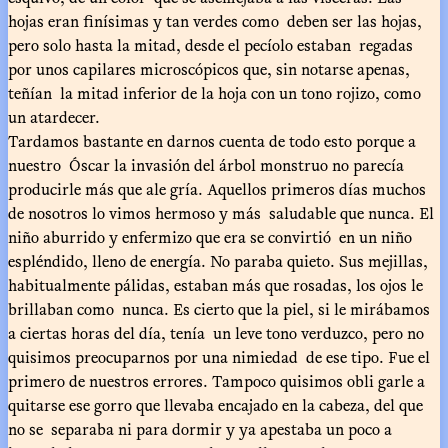
hojas eran finísimas y tan verdes como deben ser las hojas,
pero solo hasta la mitad, desde el pecíolo estaban regadas
por unos capilares microscópicos que, sin notarse apenas,
teñían la mitad inferior de la hoja con un tono rojizo, como
un atardecer.
Tardamos bastante en darnos cuenta de todo esto porque a
nuestro Óscar la invasión del árbol monstruo no parecía
producirle más que ale gría. Aquellos primeros días muchos
de nosotros lo vimos hermoso y más saludable que nunca. El
niño aburrido y enfermizo que era se convirtió en un niño
espléndido, lleno de energía. No paraba quieto. Sus mejillas,
habitualmente pálidas, estaban más que rosadas, los ojos le
brillaban como nunca. Es cierto que la piel, si le mirábamos
a ciertas horas del día, tenía un leve tono verduzco, pero no
quisimos preocuparnos por una nimiedad de ese tipo. Fue el
primero de nuestros errores. Tampoco quisimos obli garle a
quitarse ese gorro que llevaba encajado en la cabeza, del que
no se separaba ni para dormir y ya apestaba un poco a