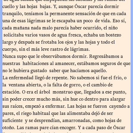
cuello y las hojas bajas. Y, aunque Óscar parecía dormir
tranquilo, teníamos la permanente sensación de que en cada
una de esas lágrimas se le escapaba un poco de vida. Eso sí,
cada mañana nada malo parecía haber ocurrido, el niño
solicitaba varios vasos de agua fresca, echaba un bostezo
largo y después se frotaba los ojos y las hojas y todo el
cuerpo, sin el más leve rastro de lágrimas.
Nunca supo que le observábamos dormir. Regresábamos a
nuestras habitaciones al amanecer, estábamos seguros de que
no le hubiera gustado saber que hacíamos aquello.
La enfermedad llegó de repente. No sabemos si fue el frío, o
la ventana abierta, o la falta de gorro, o el cambio de
estación. O era el árbol monstruo que, llegados a ese punto,
sin poder crecer mucho más, sin hue co dentro para alargar
sus raíces, empezó a enfermar. Las hojas se fueron cayendo a
pares, el riego habitual que las alimentaba dejó de ser
suficiente y se desprendían, amarronadas, como hojas de
otoño. Las ramas pare cían encoger. Y a cada paso de Óscar