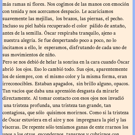
más ramas ni flores. Nos cogimos de las manos con emoción
con tenida y nos acercamos despacio. Le acariciamos
suavemente las mejillas, los brazos, las piernas, el pecho.
Incluso su piel había recuperado el color pálido de antaño,
antes de la semilla. Óscar respiraba tranquilo, ajeno a
nuestra alegría. Se fue despertando poco a poco, no lo
incitamos a ello, le esperamos, disfrutando de cada uno de
sus movimientos de niño.
Pero se nos debió de helar la sonrisa en la cara cuando Óscar
abrió los ojos. Eso lo cambió todo. Sus ojos, aparentemente
los de siempre, con el mismo color y la misma forma, eran
irreconocibles. Estaban apagados, sin brillo alguno, opacos.
Tan vacíos que daba una aprensión desgasta da mirarle
directamente. Al tomar contacto con esos ojos nos invadió
una tristeza profunda, una tristeza tan grande, tan
contagiosa, que sólo quisimos morirnos. Como si la tristeza
de Óscar estuviera en el aire y nos impregnara la piel y las
vísceras. De repente sólo teníamos ganas de ente rrarnos los
unos a los otros, escondernos, taparnos y cubrirnos con