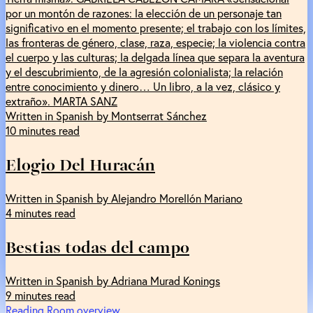
por un montón de razones: la elección de un personaje tan
significativo en el momento presente; el trabajo con los límites,
las fronteras de género, clase, raza, especie; la violencia contra
el cuerpo y las culturas; la delgada línea que separa la aventura
y el descubrimiento, de la agresión colonialista; la relación
entre conocimiento y dinero… Un libro, a la vez, clásico y
extraño». MARTA SANZ
Written in Spanish by Montserrat Sánchez
10 minutes read
Elogio Del Huracán
Written in Spanish by Alejandro Morellón Mariano
4 minutes read
Bestias todas del campo
Written in Spanish by Adriana Murad Konings
9 minutes read
Reading Room overview