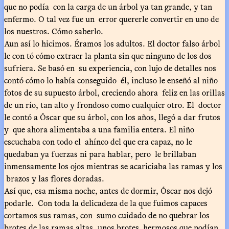
que no podía con la carga de un árbol ya tan grande, y tan
enfermo. O tal vez fue un error quererle convertir en uno de
los nuestros. Cómo saberlo.
Aun así lo hicimos. Éramos los adultos. El doctor falso árbol
le con tó cómo extraer la planta sin que ninguno de los dos
sufriera. Se basó en su experiencia, con lujo de detalles nos
contó cómo lo había conseguido él, incluso le enseñó al niño
fotos de su supuesto árbol, creciendo ahora feliz en las orillas
de un río, tan alto y frondoso como cualquier otro. El doctor
le contó a Óscar que su árbol, con los años, llegó a dar frutos
y que ahora alimentaba a una familia entera. El niño
escuchaba con todo el ahínco del que era capaz, no le
quedaban ya fuerzas ni para hablar, pero le brillaban
inmensamente los ojos mientras se acariciaba las ramas y los
brazos y las flores doradas.
Así que, esa misma noche, antes de dormir, Óscar nos dejó
podarle. Con toda la delicadeza de la que fuimos capaces
cortamos sus ramas, con sumo cuidado de no quebrar los
brotes de las ramas altas, unos brotes hermosos que podían