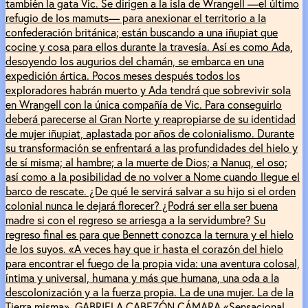
también la gata Vic. Se dirigen a la isla de Wrangell —el último
refugio de los mamuts— para anexionar el territorio a la
confederación británica; están buscando a una iñupiat que
cocine y cosa para ellos durante la travesía. Así es como Ada,
desoyendo los augurios del chamán, se embarca en una
expedición ártica. Pocos meses después todos los
exploradores habrán muerto y Ada tendrá que sobrevivir sola
en Wrangell con la única compañía de Vic. Para conseguirlo
deberá parecerse al Gran Norte y reapropiarse de su identidad
de mujer iñupiat, aplastada por años de colonialismo. Durante
su transformación se enfrentará a las profundidades del hielo y
de sí misma; al hambre; a la muerte de Dios; a Nanuq, el oso;
así como a la posibilidad de no volver a Nome cuando llegue el
barco de rescate. ¿De qué le servirá salvar a su hijo si el orden
colonial nunca le dejará florecer? ¿Podrá ser ella ser buena
madre si con el regreso se arriesga a la servidumbre? Su
regreso final es para que Bennett conozca la ternura y el hielo
de los suyos. «A veces hay que ir hasta el corazón del hielo
para encontrar el fuego de la propia vida: una aventura colosal,
íntima y universal, humana y más que humana, una oda a la
descolonización y a la fuerza propia. La de una mujer. La de la
Tierra misma». GABRIELA CABEZÓN CÁMARA «Sensacional