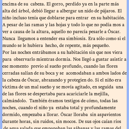
encima de su cabeza. El gorro, perdido ya en la parte más
alta del árbol, debió llegar a albergar un nido de pájaros. El
niño incluso tenía que doblarse para entrar en su habitación.
A pesar de las ramas y las hojas y todo lo que no podía mos a
ver a causa de la altura, aquello no parecía pesarle a Óscar.
Nunca llegamos a entender esa simbiosis. Era sólo como si el
mundo se le hubiera hecho, de repente, más pequeño.
Por las noches entrábamos a su habitación sin que nos viera
para observarlo mientras dormía. Nos llegó a gustar asistir a
ese momento previo al sueño profundo, cuando las flores
cerradas salían de su boca y se acomodaban a ambos lados de
la cabeza de Óscar, abrazando y protegien do. Si el niño era
víctima de un mal sueño y se movía agitado, en seguida una
de las flores se despertaba para acariciarle la mejilla,
calmándolo. También éramos testigos de cómo, todas las
noches, cuando el niño ya estaba total y profundamente
dormido, empezaba a llorar. Óscar lloraba sin aspavientos
durante horas, sin ruidos, sin mocos. De sus ojos caían ríos
de agua salada que empapaban las sábanas y las ramas del