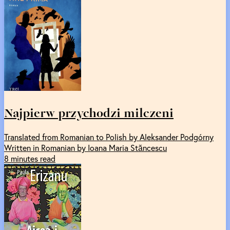
Najpierw przychodzi milczeni
Translated from Romanian to Polish by Aleksander Podgórny
Written in Romanian by Ioana Maria Stăncescu
8 minutes read