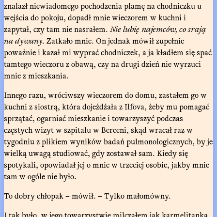
znalazł niewiadomego pochodzenia plamę na chodniczku u
wejścia do pokoju, dopadł mnie wieczorem w kuchni i
zapytał, czy tam nie nasrałem.
Nie lubię najemców, co srają
na dywany
. Zatkało mnie. On jednak mówił zupełnie
poważnie i kazał mi wyprać chodniczek, a ja kładłem się spać
tamtego wieczoru z obawą, czy na drugi dzień nie wyrzuci
mnie z mieszkania.
Innego razu, wróciwszy wieczorem do domu, zastałem go w
kuchni z siostrą, która dojeżdżała z Ilfova, żeby mu pomagać
sprzątać, ogarniać mieszkanie i towarzyszyć podczas
częstych wizyt w szpitalu w Berceni, skąd wracał raz w
tygodniu z plikiem wyników badań pulmonologicznych, by je
wielką uwagą studiować, gdy zostawał sam. Kiedy się
spotykali, opowiadał jej o mnie w trzeciej osobie, jakby mnie
tam w ogóle nie było.
To dobry chłopak – mówił. – Tylko małomówny.
I tak było, w jego towarzystwie milczałem jak karmelitanka,