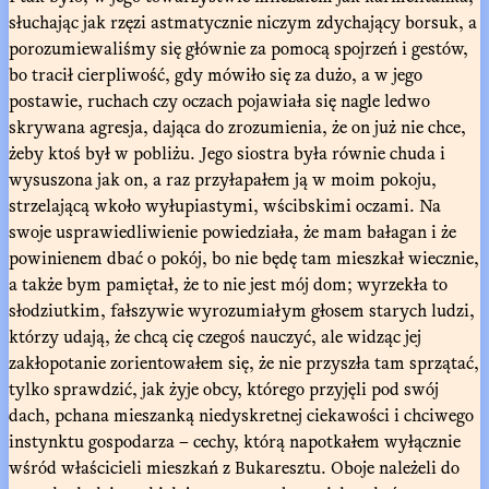
słuchając jak rzęzi astmatycznie niczym zdychający borsuk, a
porozumiewaliśmy się głównie za pomocą spojrzeń i gestów,
bo tracił cierpliwość, gdy mówiło się za dużo, a w jego
postawie, ruchach czy oczach pojawiała się nagle ledwo
skrywana agresja, dająca do zrozumienia, że on już nie chce,
żeby ktoś był w pobliżu. Jego siostra była równie chuda i
wysuszona jak on, a raz przyłapałem ją w moim pokoju,
strzelającą wkoło wyłupiastymi, wścibskimi oczami. Na
swoje usprawiedliwienie powiedziała, że mam bałagan i że
powinienem dbać o pokój, bo nie będę tam mieszkał wiecznie,
a także bym pamiętał, że to nie jest mój dom; wyrzekła to
słodziutkim, fałszywie wyrozumiałym głosem starych ludzi,
którzy udają, że chcą cię czegoś nauczyć, ale widząc jej
zakłopotanie zorientowałem się, że nie przyszła tam sprzątać,
tylko sprawdzić, jak żyje obcy, którego przyjęli pod swój
dach, pchana mieszanką niedyskretnej ciekawości i chciwego
instynktu gospodarza – cechy, którą napotkałem wyłącznie
wśród właścicieli mieszkań z Bukaresztu. Oboje należeli do