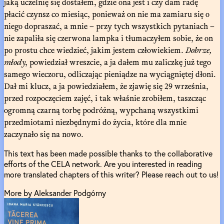
jaką uczelnię się dostałem, gdzie ona jest i czy dam radę
płacić czynsz co miesiąc, ponieważ on nie ma zamiaru się o
niego dopraszać, a mnie – przy tych wszystkich pytaniach –
nie zapaliła się czerwona lampka i tłumaczyłem sobie, że on
po prostu chce wiedzieć, jakim jestem człowiekiem.
Dobrze,
młody
, powiedział wreszcie, a ja dałem mu zaliczkę już tego
samego wieczoru, odliczając pieniądze na wyciągniętej dłoni.
Dał mi klucz, a ja powiedziałem, że zjawię się 29 września,
przed rozpoczęciem zajęć, i tak właśnie zrobiłem, taszcząc
ogromną czarną torbę podróżną, wypchaną wszystkimi
przedmiotami niezbędnymi do życia, które dla mnie
zaczynało się na nowo.
This text has been made possible thanks to the collaborative
efforts of the CELA network. Are you interested in reading
more translated chapters of this writer? Please reach out to us!
More by Aleksander Podgórny