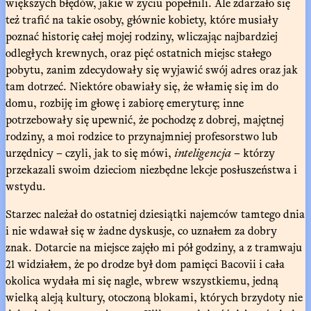
większych błędów, jakie w życiu popełnili. Ale zdarzało się
też trafić na takie osoby, głównie kobiety, które musiały
poznać historię całej mojej rodziny, wliczając najbardziej
odległych krewnych, oraz pięć ostatnich miejsc stałego
pobytu, zanim zdecydowały się wyjawić swój adres oraz jak
tam dotrzeć. Niektóre obawiały się, że włamię się im do
domu, rozbiję im głowę i zabiorę emeryturę; inne
potrzebowały się upewnić, że pochodzę z dobrej, majętnej
rodziny, a moi rodzice to przynajmniej profesorstwo lub
urzędnicy – czyli, jak to się mówi,
inteligencja
– którzy
przekazali swoim dzieciom niezbędne lekcje posłuszeństwa i
wstydu.
Starzec należał do ostatniej dziesiątki najemców tamtego dnia
i nie wdawał się w żadne dyskusje, co uznałem za dobry
znak. Dotarcie na miejsce zajęło mi pół godziny, a z tramwaju
21 widziałem, że po drodze był dom pamięci Bacovii i cała
okolica wydała mi się nagle, wbrew wszystkiemu, jedną
wielką aleją kultury, otoczoną blokami, których brzydoty nie