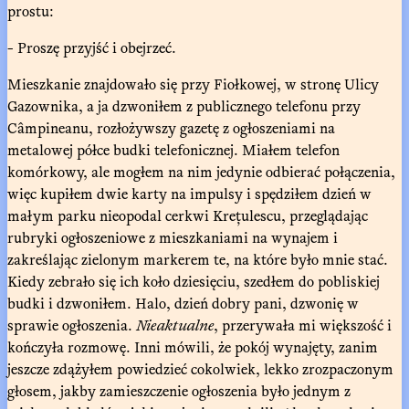
prostu:
- Proszę przyjść i obejrzeć.
Mieszkanie znajdowało się przy Fiołkowej, w stronę Ulicy
Gazownika, a ja dzwoniłem z publicznego telefonu przy
Câmpineanu, rozłożywszy gazetę z ogłoszeniami na
metalowej półce budki telefonicznej. Miałem telefon
komórkowy, ale mogłem na nim jedynie odbierać połączenia,
więc kupiłem dwie karty na impulsy i spędziłem dzień w
małym parku nieopodal cerkwi Krețulescu, przeglądając
rubryki ogłoszeniowe z mieszkaniami na wynajem i
zakreślając zielonym markerem te, na które było mnie stać.
Kiedy zebrało się ich koło dziesięciu, szedłem do pobliskiej
budki i dzwoniłem. Halo, dzień dobry pani, dzwonię w
sprawie ogłoszenia.
Nieaktualne
, przerywała mi większość i
kończyła rozmowę. Inni mówili, że pokój wynajęty, zanim
jeszcze zdążyłem powiedzieć cokolwiek, lekko zrozpaczonym
głosem, jakby zamieszczenie ogłoszenia było jednym z