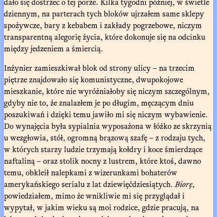
dało się dostrzec o tej porze. Kilka tygodni później, w świetle
dziennym, na parterach tych bloków ujrzałem same sklepy
spożywcze, bary z kebabem i zakłady pogrzebowe, niczym
transparentną alegorię życia, które dokonuje się na odcinku
między jedzeniem a śmiercią.
Inżynier zamieszkiwał blok od strony ulicy – na trzecim
piętrze znajdowało się komunistyczne, dwupokojowe
mieszkanie, które nie wyróżniałoby się niczym szczególnym,
gdyby nie to, że znalazłem je po długim, męczącym dniu
poszukiwań i dzięki temu jawiło mi się niczym wybawienie.
Do wynajęcia była sypialnia wyposażona w łóżko ze skrzynią
u wezgłowia, stół, ogromną brązową szafę – z rodzaju tych,
w których starzy ludzie trzymają kołdry i koce śmierdzące
naftaliną – oraz stolik nocny z lustrem, które ktoś, dawno
temu, obkleił nalepkami z wizerunkami bohaterów
amerykańskiego serialu z lat dziewięćdziesiątych.
Biorę
,
powiedziałem, mimo że wnikliwie mi się przyglądał i
wypytał, w jakim wieku są moi rodzice, gdzie pracują, na