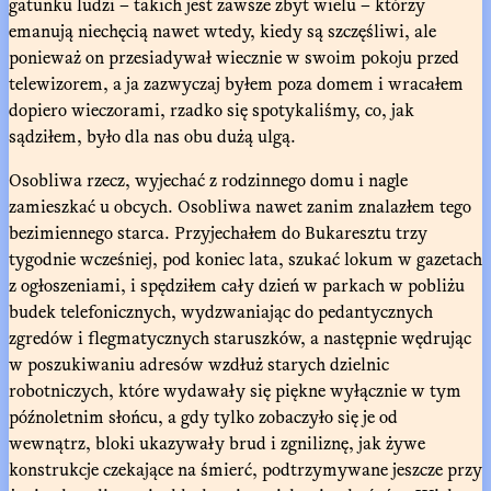
gatunku ludzi – takich jest zawsze zbyt wielu – którzy
emanują niechęcią nawet wtedy, kiedy są szczęśliwi, ale
ponieważ on przesiadywał wiecznie w swoim pokoju przed
telewizorem, a ja zazwyczaj byłem poza domem i wracałem
dopiero wieczorami, rzadko się spotykaliśmy, co, jak
sądziłem, było dla nas obu dużą ulgą.
Osobliwa rzecz, wyjechać z rodzinnego domu i nagle
zamieszkać u obcych. Osobliwa nawet zanim znalazłem tego
bezimiennego starca. Przyjechałem do Bukaresztu trzy
tygodnie wcześniej, pod koniec lata, szukać lokum w gazetach
z ogłoszeniami, i spędziłem cały dzień w parkach w pobliżu
budek telefonicznych, wydzwaniając do pedantycznych
zgredów i flegmatycznych staruszków, a następnie wędrując
w poszukiwaniu adresów wzdłuż starych dzielnic
robotniczych, które wydawały się piękne wyłącznie w tym
późnoletnim słońcu, a gdy tylko zobaczyło się je od
wewnątrz, bloki ukazywały brud i zgniliznę, jak żywe
konstrukcje czekające na śmierć, podtrzymywane jeszcze przy