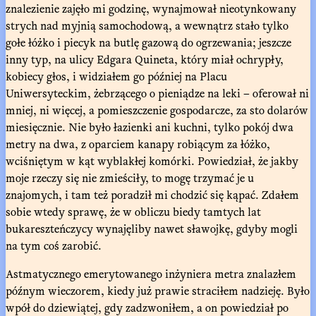
znalezienie zajęło mi godzinę, wynajmował nieotynkowany
strych nad myjnią samochodową, a wewnątrz stało tylko
gołe łóżko i piecyk na butlę gazową do ogrzewania; jeszcze
inny typ, na ulicy Edgara Quineta, który miał ochrypły,
kobiecy głos, i widziałem go później na Placu
Uniwersyteckim, żebrzącego o pieniądze na leki – oferował ni
mniej, ni więcej, a pomieszczenie gospodarcze, za sto dolarów
miesięcznie. Nie było łazienki ani kuchni, tylko pokój dwa
metry na dwa, z oparciem kanapy robiącym za łóżko,
wciśniętym w kąt wyblakłej komórki. Powiedział, że jakby
moje rzeczy się nie zmieściły, to mogę trzymać je u
znajomych, i tam też poradził mi chodzić się kąpać. Zdałem
sobie wtedy sprawę, że w obliczu biedy tamtych lat
bukareszteńczycy wynajęliby nawet sławojkę, gdyby mogli
na tym coś zarobić.
Astmatycznego emerytowanego inżyniera metra znalazłem
późnym wieczorem, kiedy już prawie straciłem nadzieję. Było
wpół do dziewiątej, gdy zadzwoniłem, a on powiedział po