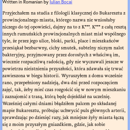
Written in Romanian by
Iulian Bocai
Przyjechałem na studia z filologii klasycznej do Bukaresztu z
prowincjonalnego miasta, którego nazwa nie wniosłaby
niczego do tej opowieści, dajmy na to z K***. K*** z całą resztą
innych rumuńskich prowincjonalnych miast miał wspólnego
tyle, że przez jego ulice, bloki, parki, place i mieszkańców
przesiąkał bezbarwny, cichy smutek, subtelny niczym nalot
bakteryjny, przyjmowany przez dorosłych z właściwą im,
wiecznie rozpaczliwą radością, gdy nie wyczuwali jeszcze w
powietrzu nieistnienia przyszłości, która zdawała się trwać
zawieszona w biegu historii. Wyruszyłem z domu wcześnie
rano, przepełniony nadzieją, dwa dni przed rozpoczęciem
zajęć, tak, żeby mieć czas rozgościć się w nowym mieszkaniu
i zaznajomić z trasą, którą będę dojeżdżał na uczelnię.
Wcześniej całymi dniami błądziłem palcem po składanej
mapie Bukaresztu, próbując uchwycić puls głównych arterii,
sprawdzając po dziesięć razy, jak mniejsze żyły miasta łączą
się z moim przyszłym gniazdkiem, gdzie, jak sobie