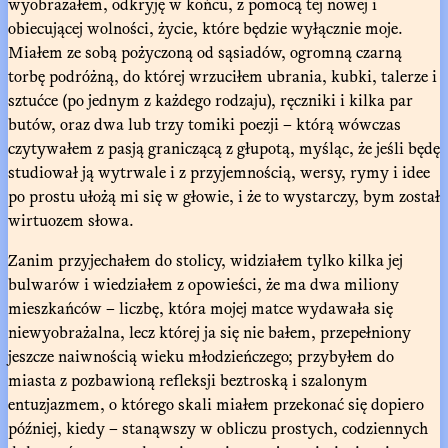
wyobrażałem, odkryję w końcu, z pomocą tej nowej i
obiecującej wolności, życie, które będzie wyłącznie moje.
Miałem ze sobą pożyczoną od sąsiadów, ogromną czarną
torbę podróżną, do której wrzuciłem ubrania, kubki, talerze i
sztućce (po jednym z każdego rodzaju), ręczniki i kilka par
butów, oraz dwa lub trzy tomiki poezji – którą wówczas
czytywałem z pasją graniczącą z głupotą, myśląc, że jeśli będę
studiował ją wytrwale i z przyjemnością, wersy, rymy i idee
po prostu ułożą mi się w głowie, i że to wystarczy, bym został
wirtuozem słowa.
Zanim przyjechałem do stolicy, widziałem tylko kilka jej
bulwarów i wiedziałem z opowieści, że ma dwa miliony
mieszkańców – liczbę, która mojej matce wydawała się
niewyobrażalna, lecz której ja się nie bałem, przepełniony
jeszcze naiwnością wieku młodzieńczego; przybyłem do
miasta z pozbawioną refleksji beztroską i szalonym
entuzjazmem, o którego skali miałem przekonać się dopiero
później, kiedy – stanąwszy w obliczu prostych, codziennych