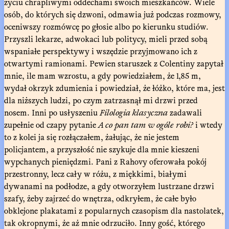
życiu chrapliwymi oddechami swoich mieszkańców. Wiele
osób, do których się dzwoni, odmawia już podczas rozmowy,
oceniwszy rozmówcę po głosie albo po kierunku studiów.
Przyszli lekarze, adwokaci lub politycy, mieli przed sobą
wspaniałe perspektywy i wszędzie przyjmowano ich z
otwartymi ramionami. Pewien staruszek z Colentiny zapytał
mnie, ile mam wzrostu, a gdy powiedziałem, że 1,85 m,
wydał okrzyk zdumienia i powiedział, że łóżko, które ma, jest
dla niższych ludzi, po czym zatrzasnął mi drzwi przed
nosem. Inni po usłyszeniu
Filologia klasyczna
zadawali
zupełnie od czapy pytanie
A co pan tam w ogóle robi?
i wtedy
to z kolei ja się rozłączałem, żałując, że nie jestem
policjantem, a przyszłość nie szykuje dla mnie kieszeni
wypchanych pieniędzmi. Pani z Rahovy oferowała pokój
przestronny, lecz cały w różu, z miękkimi, białymi
dywanami na podłodze, a gdy otworzyłem lustrzane drzwi
szafy, żeby zajrzeć do wnętrza, odkryłem, że całe było
obklejone plakatami z popularnych czasopism dla nastolatek,
tak okropnymi, że aż mnie odrzuciło. Inny gość, którego