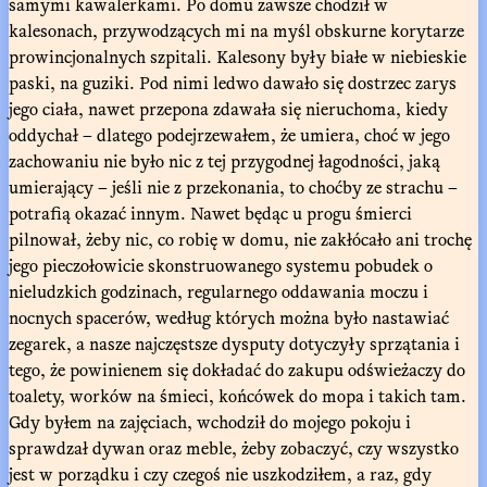
samymi kawalerkami. Po domu zawsze chodził w
kalesonach, przywodzących mi na myśl obskurne korytarze
prowincjonalnych szpitali. Kalesony były białe w niebieskie
paski, na guziki. Pod nimi ledwo dawało się dostrzec zarys
jego ciała, nawet przepona zdawała się nieruchoma, kiedy
oddychał – dlatego podejrzewałem, że umiera, choć w jego
zachowaniu nie było nic z tej przygodnej łagodności, jaką
umierający – jeśli nie z przekonania, to choćby ze strachu –
potrafią okazać innym. Nawet będąc u progu śmierci
pilnował, żeby nic, co robię w domu, nie zakłócało ani trochę
jego pieczołowicie skonstruowanego systemu pobudek o
nieludzkich godzinach, regularnego oddawania moczu i
nocnych spacerów, według których można było nastawiać
zegarek, a nasze najczęstsze dysputy dotyczyły sprzątania i
tego, że powinienem się dokładać do zakupu odświeżaczy do
toalety, worków na śmieci, końcówek do mopa i takich tam.
Gdy byłem na zajęciach, wchodził do mojego pokoju i
sprawdzał dywan oraz meble, żeby zobaczyć, czy wszystko
jest w porządku i czy czegoś nie uszkodziłem, a raz, gdy