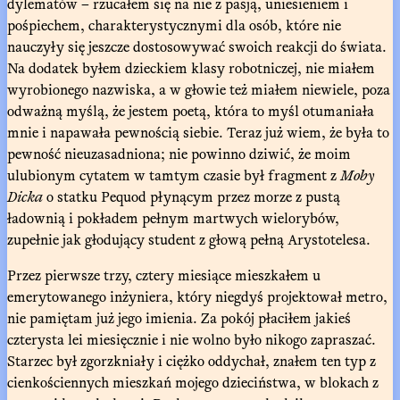
dylematów – rzucałem się na nie z pasją, uniesieniem i
pośpiechem, charakterystycznymi dla osób, które nie
nauczyły się jeszcze dostosowywać swoich reakcji do świata.
Na dodatek byłem dzieckiem klasy robotniczej, nie miałem
wyrobionego nazwiska, a w głowie też miałem niewiele, poza
odważną myślą, że jestem poetą, która to myśl otumaniała
mnie i napawała pewnością siebie. Teraz już wiem, że była to
pewność nieuzasadniona; nie powinno dziwić, że moim
ulubionym cytatem w tamtym czasie był fragment z
Moby
Dicka
o statku Pequod płynącym przez morze z pustą
ładownią i pokładem pełnym martwych wielorybów,
zupełnie jak głodujący student z głową pełną Arystotelesa.
Przez pierwsze trzy, cztery miesiące mieszkałem u
emerytowanego inżyniera, który niegdyś projektował metro,
nie pamiętam już jego imienia. Za pokój płaciłem jakieś
czterysta lei miesięcznie i nie wolno było nikogo zapraszać.
Starzec był zgorzkniały i ciężko oddychał, znałem ten typ z
cienkościennych mieszkań mojego dzieciństwa, w blokach z