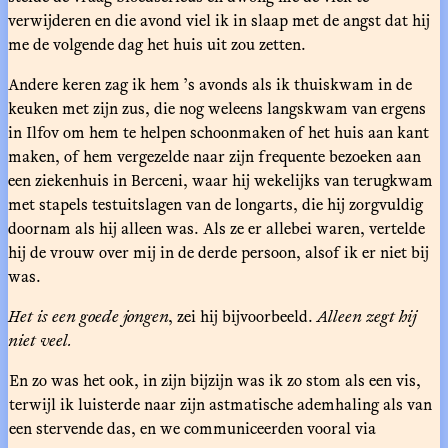
verwijderen en die avond viel ik in slaap met de angst dat hij
me de volgende dag het huis uit zou zetten.
Andere keren zag ik hem ’s avonds als ik thuiskwam in de
keuken met zijn zus, die nog weleens langskwam van ergens
in Ilfov om hem te helpen schoonmaken of het huis aan kant
maken, of hem vergezelde naar zijn frequente bezoeken aan
een ziekenhuis in Berceni, waar hij wekelijks van terugkwam
met stapels testuitslagen van de longarts, die hij zorgvuldig
doornam als hij alleen was. Als ze er allebei waren, vertelde
hij de vrouw over mij in de derde persoon, alsof ik er niet bij
was.
Het is een goede jongen
, zei hij bijvoorbeeld.
Alleen zegt hij
niet veel.
En zo was het ook, in zijn bijzijn was ik zo stom als een vis,
terwijl ik luisterde naar zijn astmatische ademhaling als van
een stervende das, en we communiceerden vooral via