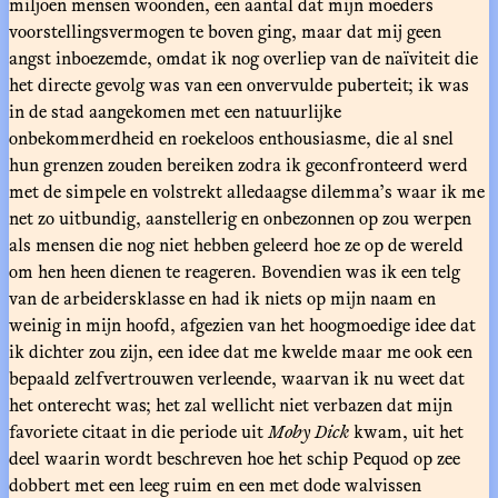
miljoen mensen woonden, een aantal dat mijn moeders
voorstellingsvermogen te boven ging, maar dat mij geen
angst inboezemde, omdat ik nog overliep van de naïviteit die
het directe gevolg was van een onvervulde puberteit; ik was
in de stad aangekomen met een natuurlijke
onbekommerdheid en roekeloos enthousiasme, die al snel
hun grenzen zouden bereiken zodra ik geconfronteerd werd
met de simpele en volstrekt alledaagse dilemma’s waar ik me
net zo uitbundig, aanstellerig en onbezonnen op zou werpen
als mensen die nog niet hebben geleerd hoe ze op de wereld
om hen heen dienen te reageren. Bovendien was ik een telg
van de arbeidersklasse en had ik niets op mijn naam en
weinig in mijn hoofd, afgezien van het hoogmoedige idee dat
ik dichter zou zijn, een idee dat me kwelde maar me ook een
bepaald zelfvertrouwen verleende, waarvan ik nu weet dat
het onterecht was; het zal wellicht niet verbazen dat mijn
favoriete citaat in die periode uit
Moby Dick
kwam, uit het
deel waarin wordt beschreven hoe het schip Pequod op zee
dobbert met een leeg ruim en een met dode walvissen