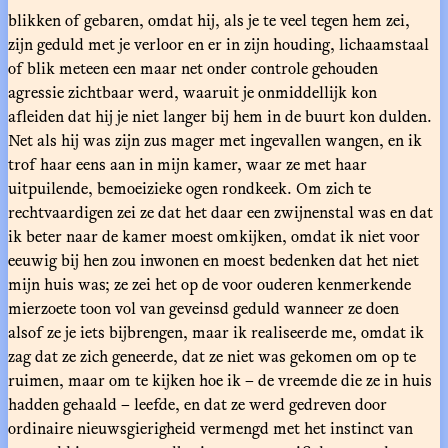
blikken of gebaren, omdat hij, als je te veel tegen hem zei,
zijn geduld met je verloor en er in zijn houding, lichaamstaal
of blik meteen een maar net onder controle gehouden
agressie zichtbaar werd, waaruit je onmiddellijk kon
afleiden dat hij je niet langer bij hem in de buurt kon dulden.
Net als hij was zijn zus mager met ingevallen wangen, en ik
trof haar eens aan in mijn kamer, waar ze met haar
uitpuilende, bemoeizieke ogen rondkeek. Om zich te
rechtvaardigen zei ze dat het daar een zwijnenstal was en dat
ik beter naar de kamer moest omkijken, omdat ik niet voor
eeuwig bij hen zou inwonen en moest bedenken dat het niet
mijn huis was; ze zei het op de voor ouderen kenmerkende
mierzoete toon vol van geveinsd geduld wanneer ze doen
alsof ze je iets bijbrengen, maar ik realiseerde me, omdat ik
zag dat ze zich geneerde, dat ze niet was gekomen om op te
ruimen, maar om te kijken hoe ik – de vreemde die ze in huis
hadden gehaald – leefde, en dat ze werd gedreven door
ordinaire nieuwsgierigheid vermengd met het instinct van