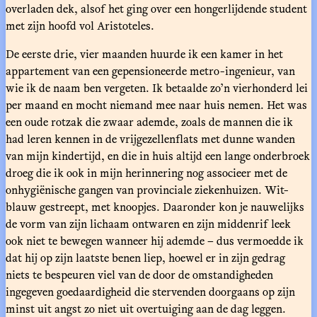
overladen dek, alsof het ging over een hongerlijdende student
met zijn hoofd vol Aristoteles.
De eerste drie, vier maanden huurde ik een kamer in het
appartement van een gepensioneerde metro-ingenieur, van
wie ik de naam ben vergeten. Ik betaalde zo’n vierhonderd lei
per maand en mocht niemand mee naar huis nemen. Het was
een oude rotzak die zwaar ademde, zoals de mannen die ik
had leren kennen in de vrijgezellenflats met dunne wanden
van mijn kindertijd, en die in huis altijd een lange onderbroek
droeg die ik ook in mijn herinnering nog associeer met de
onhygiënische gangen van provinciale ziekenhuizen. Wit-
blauw gestreept, met knoopjes. Daaronder kon je nauwelijks
de vorm van zijn lichaam ontwaren en zijn middenrif leek
ook niet te bewegen wanneer hij ademde – dus vermoedde ik
dat hij op zijn laatste benen liep, hoewel er in zijn gedrag
niets te bespeuren viel van de door de omstandigheden
ingegeven goedaardigheid die stervenden doorgaans op zijn
minst uit angst zo niet uit overtuiging aan de dag leggen.