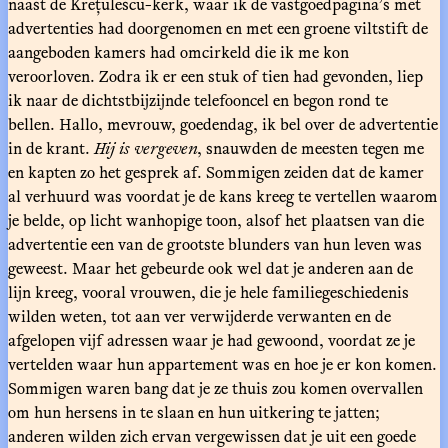
naast de Krețulescu-kerk, waar ik de vastgoedpagina’s met
advertenties had doorgenomen en met een groene viltstift de
aangeboden kamers had omcirkeld die ik me kon
veroorloven. Zodra ik er een stuk of tien had gevonden, liep
ik naar de dichtstbijzijnde telefooncel en begon rond te
bellen. Hallo, mevrouw, goedendag, ik bel over de advertentie
in de krant.
Hij is vergeven
, snauwden de meesten tegen me
en kapten zo het gesprek af. Sommigen zeiden dat de kamer
al verhuurd was voordat je de kans kreeg te vertellen waarom
je belde, op licht wanhopige toon, alsof het plaatsen van die
advertentie een van de grootste blunders van hun leven was
geweest. Maar het gebeurde ook wel dat je anderen aan de
lijn kreeg, vooral vrouwen, die je hele familiegeschiedenis
wilden weten, tot aan ver verwijderde verwanten en de
afgelopen vijf adressen waar je had gewoond, voordat ze je
vertelden waar hun appartement was en hoe je er kon komen.
Sommigen waren bang dat je ze thuis zou komen overvallen
om hun hersens in te slaan en hun uitkering te jatten;
anderen wilden zich ervan vergewissen dat je uit een goede