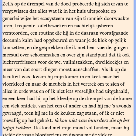
Zelfs op de drempel van de dood probeerde hij zich ervan te
vergewissen dat alles wat ik in het huis uitspookte op
generlei wijze het ecosysteem van zijn tiranniek doorwaakte
uren, frequente toiletbezoeken en nachtelijk ijsberen
verstoorden, een routine die hij in de daaraan voorafgaande
decennia kalm had opgebouwd en waar je de klok op gelijk
kon zetten, en de gesprekken die ik met hem voerde, gingen
meestal over schoonmaken en over zijn standpunt dat ik ook
luchtverfrissers voor de wc, vuilniszakken, dweildoekjes en
meer van dat soort dingen moest aanschaffen. Als ik op de
faculteit was, kwam hij mijn kamer in en keek naar het
vloerkleed en naar de meubels in het vertrek om te zien of
alles in orde was en of ik niet iets vreselijks had uitgehaald,
en een keer had hij op het kleedje op de drempel van de kamer
een vlek ontdekt van het een of ander en had hij me ’s avonds
gevraagd, toen hij me in de keuken zag staan, of ik er niet
toevallig op had gekakt.
Ik hou niet van huurders die op het
tapijt kakken
. Ik stond met mijn mond vol tanden, maar hij
stelde de vraag bloedserieus en dwong me de vlek te