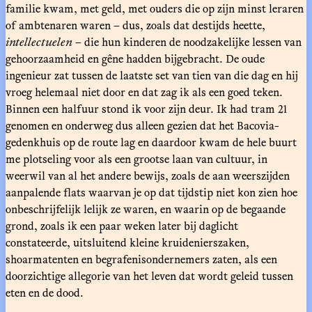
familie kwam, met geld, met ouders die op zijn minst leraren
of ambtenaren waren – dus, zoals dat destijds heette,
intellectuelen
– die hun kinderen de noodzakelijke lessen van
gehoorzaamheid en gêne hadden bijgebracht. De oude
ingenieur zat tussen de laatste set van tien van die dag en hij
vroeg helemaal niet door en dat zag ik als een goed teken.
Binnen een halfuur stond ik voor zijn deur. Ik had tram 21
genomen en onderweg dus alleen gezien dat het Bacovia-
gedenkhuis op de route lag en daardoor kwam de hele buurt
me plotseling voor als een grootse laan van cultuur, in
weerwil van al het andere bewijs, zoals de aan weerszijden
aanpalende flats waarvan je op dat tijdstip niet kon zien hoe
onbeschrijfelijk lelijk ze waren, en waarin op de begaande
grond, zoals ik een paar weken later bij daglicht
constateerde, uitsluitend kleine kruidenierszaken,
shoarmatenten en begrafenisondernemers zaten, als een
doorzichtige allegorie van het leven dat wordt geleid tussen
eten en de dood.