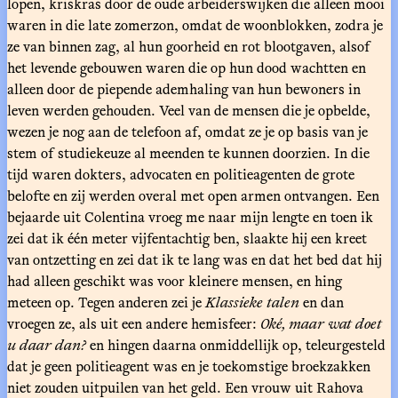
lopen, kriskras door de oude arbeiderswijken die alleen mooi
waren in die late zomerzon, omdat de woonblokken, zodra je
ze van binnen zag, al hun goorheid en rot blootgaven, alsof
het levende gebouwen waren die op hun dood wachtten en
alleen door de piepende ademhaling van hun bewoners in
leven werden gehouden. Veel van de mensen die je opbelde,
wezen je nog aan de telefoon af, omdat ze je op basis van je
stem of studiekeuze al meenden te kunnen doorzien. In die
tijd waren dokters, advocaten en politieagenten de grote
belofte en zij werden overal met open armen ontvangen. Een
bejaarde uit Colentina vroeg me naar mijn lengte en toen ik
zei dat ik één meter vijfentachtig ben, slaakte hij een kreet
van ontzetting en zei dat ik te lang was en dat het bed dat hij
had alleen geschikt was voor kleinere mensen, en hing
meteen op. Tegen anderen zei je
Klassieke talen
en dan
vroegen ze, als uit een andere hemisfeer:
Oké, maar wat doet
u daar dan?
en hingen daarna onmiddellijk op, teleurgesteld
dat je geen politieagent was en je toekomstige broekzakken
niet zouden uitpuilen van het geld. Een vrouw uit Rahova