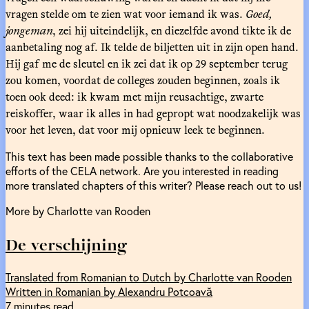
vragen stelde om te zien wat voor iemand ik was.
Goed,
jongeman
, zei hij uiteindelijk, en diezelfde avond tikte ik de
aanbetaling nog af. Ik telde de biljetten uit in zijn open hand.
Hij gaf me de sleutel en ik zei dat ik op 29 september terug
zou komen, voordat de colleges zouden beginnen, zoals ik
toen ook deed: ik kwam met mijn reusachtige, zwarte
reiskoffer, waar ik alles in had gepropt wat noodzakelijk was
voor het leven, dat voor mij opnieuw leek te beginnen.
This text has been made possible thanks to the collaborative
efforts of the CELA network. Are you interested in reading
more translated chapters of this writer? Please reach out to us!
More by Charlotte van Rooden
De verschijning
Translated from Romanian to Dutch by Charlotte van Rooden
Written in Romanian by Alexandru Potcoavă
7 minutes read