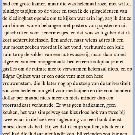
had een grote kamer, maar die was helemaal roze, met witte,
pluizige tapijten op de vloer en toen ik de spiegeldeuren van
de kledingkast opende om te kijken wat erin lag, zag ik dat ze
van binnen waren behangen met posters van popsterren uit
tijdschriften voor tienermeisjes, en dat was zo luguber dat ik
kort achteruitdeinsde. Een ander, naar wiens adres ik een
uur moest zoeken voordat ik het vond, verhuurde een kale
ruimte op de zolder van een autowasserij, maar daar stond
afgezien van een onopgemaakt bed en een kookplaatje met
gasfles om de ruimte mee te verwarmen helemaal niets, en op
Edgar Quinet was er een oude vent met een hese
vrouwenstem, die ik later nog op de stoep van de universiteit
zou zien bedelen om geld voor medicijnen en die voor honderd
dollar per maand niets meer en niets minder dan een
voorraadkast verhuurde. Er was geen badkamer, geen
keuken, het was simpelweg een kleurloos hok van twee bij
twee waar in de hoek een rugleuning van een bank dienst
moest doen als bed. Hij zei dat ik mijn spullen, als ik er te
veel had die ik daar niet kwijt kon, bij vrienden zou kunnen