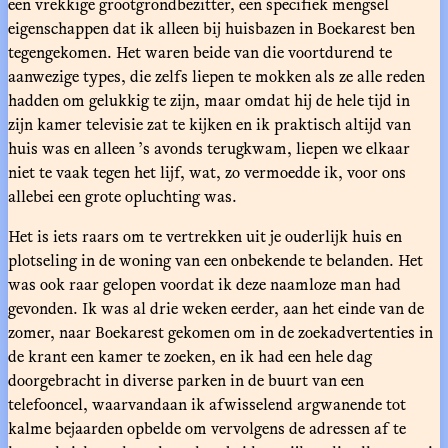
een vrekkige grootgrondbezitter, een specifiek mengsel
eigenschappen dat ik alleen bij huisbazen in Boekarest ben
tegengekomen. Het waren beide van die voortdurend te
aanwezige types, die zelfs liepen te mokken als ze alle reden
hadden om gelukkig te zijn, maar omdat hij de hele tijd in
zijn kamer televisie zat te kijken en ik praktisch altijd van
huis was en alleen ’s avonds terugkwam, liepen we elkaar
niet te vaak tegen het lijf, wat, zo vermoedde ik, voor ons
allebei een grote opluchting was.
Het is iets raars om te vertrekken uit je ouderlijk huis en
plotseling in de woning van een onbekende te belanden. Het
was ook raar gelopen voordat ik deze naamloze man had
gevonden. Ik was al drie weken eerder, aan het einde van de
zomer, naar Boekarest gekomen om in de zoekadvertenties in
de krant een kamer te zoeken, en ik had een hele dag
doorgebracht in diverse parken in de buurt van een
telefooncel, waarvandaan ik afwisselend argwanende tot
kalme bejaarden opbelde om vervolgens de adressen af te