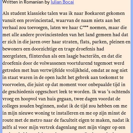
Written in Romanian by
Iulian Bocai
Als student klassieke talen was ik naar Boekarest gekomen
vanuit een provinciestad, waarvan de naam niets aan het
verhaal zou toevoegen, laten we haar C*** noemen, maar die
met alle andere provinciesteden van het land gemeen had dat
er zich in die jaren over haar straten, flats, parken, pleinen en
bewoners een doorzichtige en trage droefenis had
neergelaten, flinterdun als een laagje bacteriën, en dat die
droefenis door de volwassenen voortdurend tegemoet werd
getreden met hun vertwijfelde vrolijkheid, omdat ze nog niet
in staat waren in de open lucht het gebrek aan toekomst te
voorvoelen, die juist op dat moment voor onbepaalde tijd in
de geschiedenis opgeschort leek te worden. Ik was ’s ochtends
vroeg en hoopvol van huis gegaan, twee dagen voordat de
colleges zouden beginnen, zodat ik de tijd zou hebben om me
in mijn nieuwe woning te installeren en me op zijn minst de
route met de metro naar de faculteit eigen te maken, nadat ik
zelfs al voor mijn vertrek dagenlang met mijn vinger op een