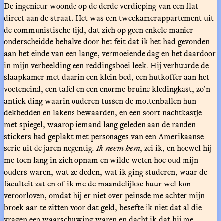
De ingenieur woonde op de derde verdieping van een flat
direct aan de straat. Het was een tweekamerappartement uit
de communistische tijd, dat zich op geen enkele manier
onderscheidde behalve door het feit dat ik het had gevonden
aan het einde van een lange, vermoeiende dag en het daardoor
in mijn verbeelding een reddingsboei leek. Hij verhuurde de
slaapkamer met daarin een klein bed, een hutkoffer aan het
voeteneind, een tafel en een enorme bruine kledingkast, zo’n
antiek ding waarin ouderen tussen de mottenballen hun
dekbedden en lakens bewaarden, en een soort nachtkastje
met spiegel, waarop iemand lang geleden aan de randen
stickers had geplakt met personages van een Amerikaanse
serie uit de jaren negentig.
Ik neem hem
, zei ik, en hoewel hij
me toen lang in zich opnam en wilde weten hoe oud mijn
ouders waren, wat ze deden, wat ik ging studeren, waar de
faculteit zat en of ik me de maandelijkse huur wel kon
veroorloven, omdat hij er niet over peinsde me achter mijn
broek aan te zitten voor dat geld, besefte ik niet dat al die
vragen een waarschuwing waren en dacht ik dat hij me