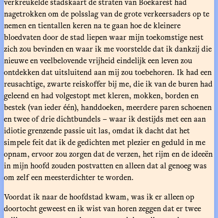
verkreukelde stadskaart de straten van Boekarest had
nagetrokken om de polsslag van de grote verkeersaders op te
nemen en tientallen keren na te gaan hoe de kleinere
bloedvaten door de stad liepen waar mijn toekomstige nest
zich zou bevinden en waar ik me voorstelde dat ik dankzij die
nieuwe en veelbelovende vrijheid eindelijk een leven zou
ontdekken dat uitsluitend aan mij zou toebehoren. Ik had een
reusachtige, zwarte reiskoffer bij me, die ik van de buren had
geleend en had volgestopt met kleren, mokken, borden en
bestek (van ieder één), handdoeken, meerdere paren schoenen
en twee of drie dichtbundels – waar ik destijds met een aan
idiotie grenzende passie uit las, omdat ik dacht dat het
simpele feit dat ik de gedichten met plezier en geduld in me
opnam, ervoor zou zorgen dat de verzen, het rijm en de ideeën
in mijn hoofd zouden postvatten en alleen dat al genoeg was
om zelf een meesterdichter te worden.
Voordat ik naar de hoofdstad kwam, was ik er alleen op
doortocht geweest en ik wist van horen zeggen dat er twee