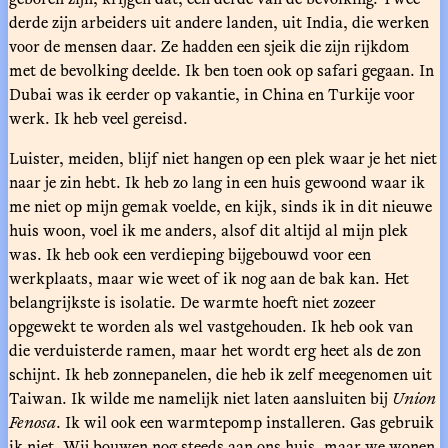
derde zijn arbeiders uit andere landen, uit India, die werken
voor de mensen daar. Ze hadden een sjeik die zijn rijkdom
met de bevolking deelde. Ik ben toen ook op safari gegaan. In
Dubai was ik eerder op vakantie, in China en Turkije voor
werk. Ik heb veel gereisd.
Luister, meiden, blijf niet hangen op een plek waar je het niet
naar je zin hebt. Ik heb zo lang in een huis gewoond waar ik
me niet op mijn gemak voelde, en kijk, sinds ik in dit nieuwe
huis woon, voel ik me anders, alsof dit altijd al mijn plek
was. Ik heb ook een verdieping bijgebouwd voor een
werkplaats, maar wie weet of ik nog aan de bak kan. Het
belangrijkste is isolatie. De warmte hoeft niet zozeer
opgewekt te worden als wel vastgehouden. Ik heb ook van
die verduisterde ramen, maar het wordt erg heet als de zon
schijnt. Ik heb zonnepanelen, die heb ik zelf meegenomen uit
Taiwan. Ik wilde me namelijk niet laten aansluiten bij
Union
Fenosa
. Ik wil ook een warmtepomp installeren. Gas gebruik
ik niet. Wij bouwen nog steeds aan ons huis, maar we wonen