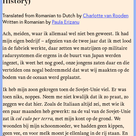
History)
Translated from Romanian to Dutch by
Charlotte van Rooden
Written in Romanian by
Paula Erizanu
Ach, meiden, waar ik allemaal wel niet ben geweest. Ik had
mijn eigen bedrijf – afgezien van de twee jaar dat ik met lood
in de fabriek werkte, daar zetten we matrijzen op militaire
radarsystemen die ergens in de buurt van Japan werden
ingezet, ik weet het nog goed, onze jongens zaten daar en die
vertelden ons nogal bedremmeld dat wat wij maakten op de
bodem van de oceaan werd geplaatst.
Ik heb mijn zoon gekregen toen de Sovjet-Unie viel. Er was
toen niks, noppes. Neem me niet kwalijk dat ik zo praat, zo
zeggen we dat hier. Zoals de Italiaan altijd zei, met wie ik
een paar maanden heb gewerkt: na de val van de Sovjet-Unie
zat ik
col culo per terra,
met mijn kont op de grond. We
woonden bij mijn schoonmoeder, we hadden geen kippen,
geen vee, en voor melk moest je ellenlang in de rij staan. En