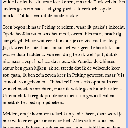
wilde ik niet het duurste leer kopen, maar de Turk zei dat het
anders geen zin had. Het ging goed... Ik verkocht op de
markt. Totdat leer uit de mode raakte.
Toen begon ik naar Peking te reizen, waar ik parka’s inkocht.
Op de hoofdstraten was het mooi, overal bloemen, prachtig
aangelegd. Maar wat een stank als je een zijstraat insloeg...
Ja, ik weet het niet hoor, maar het was geen behoorlijk riool
wat ze daar hadden... Van één ding heb ik wel spijt, dat ik
niet naar... zeg, hoe heet dat nou... de Wand... de Chinese
Muur ben gaan kijken. Ik zei steeds dat ik de volgende keer
zou gaan, ik ben zo’n zeven keer in Peking geweest, maar ’t is
er nooit van gekomen... Ik had zelf een verkooppunt in een
winkel moeten inrichten, maar ik wilde geen huur betalen...
Uiteindelijk kreeg ik problemen met mijn gezondheid en
moest ik het bedrijf opdoeken...
Meiden, om je hormoonstelsel kun je niet heen, daar word je
mee wakker en ga je mee naar bed. Alles valt of staat met
hormonen. Ik kreeg problemen met mijn schildklier en kon