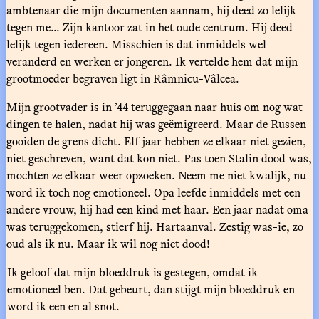
ambtenaar die mijn documenten aannam, hij deed zo lelijk
tegen me... Zijn kantoor zat in het oude centrum. Hij deed
lelijk tegen iedereen. Misschien is dat inmiddels wel
veranderd en werken er jongeren. Ik vertelde hem dat mijn
grootmoeder begraven ligt in Râmnicu-Vâlcea.
Mijn grootvader is in ’44 teruggegaan naar huis om nog wat
dingen te halen, nadat hij was geëmigreerd. Maar de Russen
gooiden de grens dicht. Elf jaar hebben ze elkaar niet gezien,
niet geschreven, want dat kon niet. Pas toen Stalin dood was,
mochten ze elkaar weer opzoeken. Neem me niet kwalijk, nu
word ik toch nog emotioneel. Opa leefde inmiddels met een
andere vrouw, hij had een kind met haar. Een jaar nadat oma
was teruggekomen, stierf hij. Hartaanval. Zestig was-ie, zo
oud als ik nu. Maar ik wil nog niet dood!
Ik geloof dat mijn bloeddruk is gestegen, omdat ik
emotioneel ben. Dat gebeurt, dan stijgt mijn bloeddruk en
word ik een en al snot.