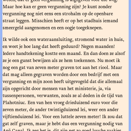
Maar hoe kan er geen vergunning zijn? Je kunt zonder
vergunning nog niet eens een strohalm op de openbare
straat leggen. Misschien heeft er op het stadhuis iemand
smeergeld aangenomen en een oogje toegeknepen.
Ik wilde ook een wateraansluiting, stromend water in huis,
en weet je hoe lang dat heeft geduurd? Negen maanden!
Iedere handtekening kostte een maand. En dan doen ze alsof
ze je een gunst bewijzen als ze hem toekennen. Nu moet ik
nog een gat van zeven meter graven tot aan het riool. Maar
dat mag alleen gegraven worden door een bedrijf met een
vergunning en mijn zoon heeft uitgevogeld dat die allemaal
zijn opgericht door mensen van het ministerie, ja, via
tussenpersonen, verwanten, zoals ze al deden in de tijd van
Plahotniuc. Een van hen vroeg drieduizend euro voor die
zeven meter, de ander twintigduizend lei, weer een ander
vijftienduizend lei. Voor een luttele zeven meter! Ik zou dat
gat zelf graven, maar je hebt dus een vergunning nodig van
Apă Canal. Ik zeg het je, dit zijn net zo goed louche zaakjes,