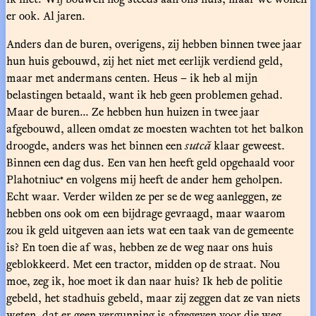
er ook. Al jaren.
Anders dan de buren, overigens, zij hebben binnen twee jaar
hun huis gebouwd, zij het niet met eerlijk verdiend geld,
maar met andermans centen. Heus – ik heb al mijn
belastingen betaald, want ik heb geen problemen gehad.
Maar de buren... Ze hebben hun huizen in twee jaar
afgebouwd, alleen omdat ze moesten wachten tot het balkon
droogde, anders was het binnen een
sutcă
klaar geweest.
Binnen een dag dus. Een van hen heeft geld opgehaald voor
Plahotniuc
en volgens mij heeft de ander hem geholpen.
*
Echt waar. Verder wilden ze per se de weg aanleggen, ze
hebben ons ook om een bijdrage gevraagd, maar waarom
zou ik geld uitgeven aan iets wat een taak van de gemeente
is? En toen die af was, hebben ze de weg naar ons huis
geblokkeerd. Met een tractor, midden op de straat. Nou
moe, zeg ik, hoe moet ik dan naar huis? Ik heb de politie
gebeld, het stadhuis gebeld, maar zij zeggen dat ze van niets
weten, dat er geen vergunning is afgegeven voor die weg.