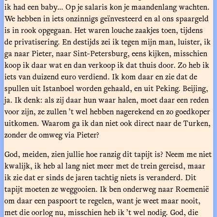
ik had een baby... Op je salaris kon je maandenlang wachten.
We hebben in iets onzinnigs geïnvesteerd en al ons spaargeld
is in rook opgegaan. Het waren louche zaakjes toen, tijdens
de privatisering. En destijds zei ik tegen mijn man, luister, ik
ga naar Pieter, naar Sint-Petersburg, eens kijken, misschien
koop ik daar wat en dan verkoop ik dat thuis door. Zo heb ik
iets van duizend euro verdiend. Ik kom daar en zie dat de
spullen uit Istanboel worden gehaald, en uit Peking. Beijing,
ja. Ik denk: als zij daar hun waar halen, moet daar een reden
voor zijn, ze zullen ’t wel hebben nagerekend en zo goedkoper
uitkomen. Waarom ga ik dan niet ook direct naar de Turken,
zonder de omweg via Pieter?
God, meiden, zien jullie hoe ranzig dit tapijt is? Neem me niet
kwalijk, ik heb al lang niet meer met de trein gereisd, maar
ik zie dat er sinds de jaren tachtig niets is veranderd. Dit
tapijt moeten ze weggooien. Ik ben onderweg naar Roemenië
om daar een paspoort te regelen, want je weet maar nooit,
met die oorlog nu, misschien heb ik ’t wel nodig. God, die