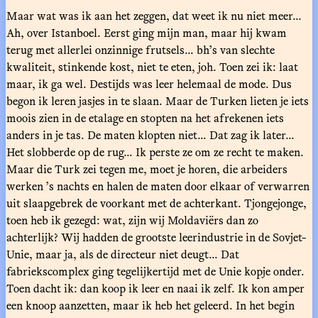
Maar wat was ik aan het zeggen, dat weet ik nu niet meer...
Ah, over Istanboel. Eerst ging mijn man, maar hij kwam
terug met allerlei onzinnige frutsels... bh’s van slechte
kwaliteit, stinkende kost, niet te eten, joh. Toen zei ik: laat
maar, ik ga wel. Destijds was leer helemaal de mode. Dus
begon ik leren jasjes in te slaan. Maar de Turken lieten je iets
moois zien in de etalage en stopten na het afrekenen iets
anders in je tas. De maten klopten niet... Dat zag ik later...
Het slobberde op de rug... Ik perste ze om ze recht te maken.
Maar die Turk zei tegen me, moet je horen, die arbeiders
werken ’s nachts en halen de maten door elkaar of verwarren
uit slaapgebrek de voorkant met de achterkant. Tjongejonge,
toen heb ik gezegd: wat, zijn wij Moldaviërs dan zo
achterlijk? Wij hadden de grootste leerindustrie in de Sovjet-
Unie, maar ja, als de directeur niet deugt... Dat
fabriekscomplex ging tegelijkertijd met de Unie kopje onder.
Toen dacht ik: dan koop ik leer en naai ik zelf. Ik kon amper
een knoop aanzetten, maar ik heb het geleerd. In het begin