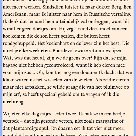
niet meer werken. Sindsdien luister ik naar dokter Berg. Een
Amerikaan, maar ik luister naar hem in Russische vertaling.
Ik denk dat iemand hem uiteindelijk zal omleggen, want hij
windt er geen doekjes om. Hij zegt: rundvlees moet van een
koe komen die de zon heeft gezien, die buiten heeft
rondgehuppeld. Het koeienhart en de lever zijn het best. Die
moet je elke week eten. Boordevol zware vitamines, ijzer.
Wat, was dat het al, zijn we de grens over? Fijn dat ze mijn
bagage niet hebben gecontroleerd, want ik heb eieren mee
voor mijn zus... Oh, komt er nog een douane? Ik dacht dat we
klaar waren na het wisselen van de wielen. Als ze die eieren
maar niet afpakken, ze wilde graag die van het pluimvee op
mijn erf, ze heeft speciaal gebeld om te vragen of ik die
meebreng...
Wij eten elke dag eitjes. Ieder twee. Ik bak ze in een beetje
vetspek – dat zijn gezonde vetten, niet zoals margarine of
dat plantaardige spul. En daarna eet ik tot vier niet meer,
want dat houdt me wel op de been. Fruit eten we met mate.