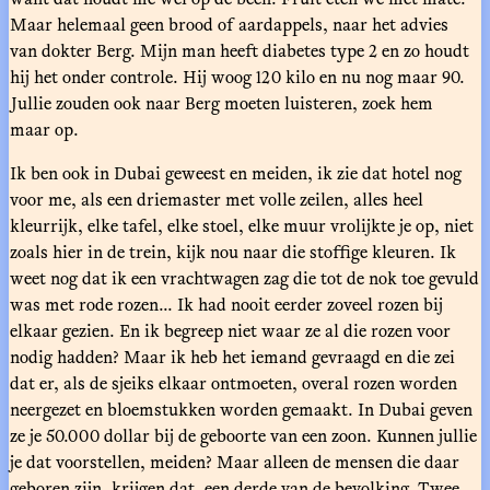
Maar helemaal geen brood of aardappels, naar het advies
van dokter Berg. Mijn man heeft diabetes type 2 en zo houdt
hij het onder controle. Hij woog 120 kilo en nu nog maar 90.
Jullie zouden ook naar Berg moeten luisteren, zoek hem
maar op.
Ik ben ook in Dubai geweest en meiden, ik zie dat hotel nog
voor me, als een driemaster met volle zeilen, alles heel
kleurrijk, elke tafel, elke stoel, elke muur vrolijkte je op, niet
zoals hier in de trein, kijk nou naar die stoffige kleuren. Ik
weet nog dat ik een vrachtwagen zag die tot de nok toe gevuld
was met rode rozen... Ik had nooit eerder zoveel rozen bij
elkaar gezien. En ik begreep niet waar ze al die rozen voor
nodig hadden? Maar ik heb het iemand gevraagd en die zei
dat er, als de sjeiks elkaar ontmoeten, overal rozen worden
neergezet en bloemstukken worden gemaakt. In Dubai geven
ze je 50.000 dollar bij de geboorte van een zoon. Kunnen jullie
je dat voorstellen, meiden? Maar alleen de mensen die daar
geboren zijn, krijgen dat, een derde van de bevolking. Twee