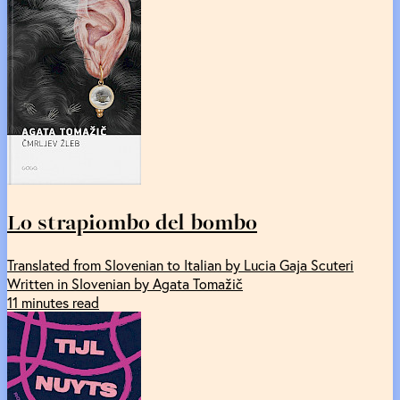
Lo strapiombo del bombo
Translated from Slovenian to Italian by Lucia Gaja Scuteri
Written in Slovenian by Agata Tomažič
11 minutes read