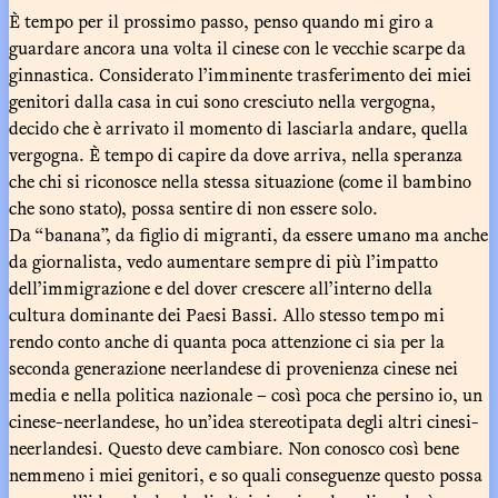
È tempo per il prossimo passo, penso quando mi giro a
guardare ancora una volta il cinese con le vecchie scarpe da
ginnastica. Considerato l’imminente trasferimento dei miei
genitori dalla casa in cui sono cresciuto nella vergogna,
decido che è arrivato il momento di lasciarla andare, quella
vergogna. È tempo di capire da dove arriva, nella speranza
che chi si riconosce nella stessa situazione (come il bambino
che sono stato), possa sentire di non essere solo.
Da “banana”, da figlio di migranti, da essere umano ma anche
da giornalista, vedo aumentare sempre di più l’impatto
dell’immigrazione e del dover crescere all’interno della
cultura dominante dei Paesi Bassi. Allo stesso tempo mi
rendo conto anche di quanta poca attenzione ci sia per la
seconda generazione neerlandese di provenienza cinese nei
media e nella politica nazionale – così poca che persino io, un
cinese-neerlandese, ho un’idea stereotipata degli altri cinesi-
neerlandesi. Questo deve cambiare. Non conosco così bene
nemmeno i miei genitori, e so quali conseguenze questo possa