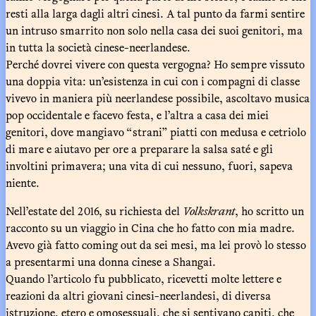
resti alla larga dagli altri cinesi. A tal punto da farmi sentire
un intruso smarrito non solo nella casa dei suoi genitori, ma
in tutta la società cinese-neerlandese.
Perché dovrei vivere con questa vergogna? Ho sempre vissuto
una doppia vita: un’esistenza in cui con i compagni di classe
vivevo in maniera più neerlandese possibile, ascoltavo musica
pop occidentale e facevo festa, e l’altra a casa dei miei
genitori, dove mangiavo “strani” piatti con medusa e cetriolo
di mare e aiutavo per ore a preparare la salsa saté e gli
involtini primavera; una vita di cui nessuno, fuori, sapeva
niente.
Nell’estate del 2016, su richiesta del
Volkskrant
,
ho scritto un
racconto su un viaggio in Cina che ho fatto con mia madre.
Avevo già fatto coming out da sei mesi, ma lei provò lo stesso
a presentarmi una donna cinese a Shangai.
Quando l’articolo fu pubblicato, ricevetti molte lettere e
reazioni da altri giovani cinesi-neerlandesi, di diversa
istruzione, etero e omosessuali, che si sentivano capiti, che