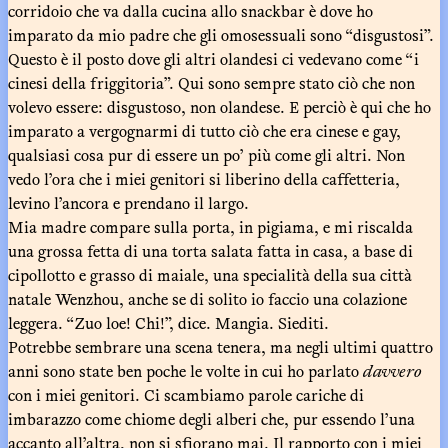
corridoio che va dalla cucina allo snackbar è dove ho
imparato da mio padre che gli omosessuali sono “disgustosi”.
Questo è il posto dove gli altri olandesi ci vedevano come “i
cinesi della friggitoria”. Qui sono sempre stato ciò che non
volevo essere: disgustoso, non olandese. E perciò è qui che ho
imparato a vergognarmi di tutto ciò che era cinese e gay,
qualsiasi cosa pur di essere un po’ più come gli altri. Non
vedo l’ora che i miei genitori si liberino della caffetteria,
levino l’ancora e prendano il largo.
Mia madre compare sulla porta, in pigiama, e mi riscalda
una grossa fetta di una torta salata fatta in casa, a base di
cipollotto e grasso di maiale, una specialità della sua città
natale Wenzhou, anche se di solito io faccio una colazione
leggera. “Zuo loe! Chi!”, dice. Mangia. Siediti.
Potrebbe sembrare una scena tenera, ma negli ultimi quattro
anni sono state ben poche le volte in cui ho parlato
davvero
con i miei genitori. Ci scambiamo parole cariche di
imbarazzo come chiome degli alberi che, pur essendo l’una
accanto all’altra, non si sfiorano mai. Il rapporto con i miei