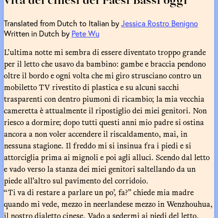
Translated from Dutch to Italian by
Jessica Rostro Benigno
Written in Dutch by
Pete Wu
L’ultima notte mi sembra di essere diventato troppo grande
per il letto che usavo da bambino: gambe e braccia pendono
oltre il bordo e ogni volta che mi giro strusciano contro un
mobiletto TV rivestito di plastica e su alcuni sacchi
trasparenti con dentro piumoni di ricambio; la mia vecchia
cameretta è attualmente il ripostiglio dei miei genitori. Non
riesco a dormire; dopo tutti questi anni mio padre si ostina
ancora a non voler accendere il riscaldamento, mai, in
nessuna stagione. Il freddo mi si insinua fra i piedi e si
attorciglia prima ai mignoli e poi agli alluci. Scendo dal letto
e vado verso la stanza dei miei genitori saltellando da un
piede all’altro sul pavimento del corridoio.
“Ti va di restare a parlare un po’, fa?” chiede mia madre
quando mi vede, mezzo in neerlandese mezzo in Wenzhouhua,
il nostro dialetto cinese. Vado a sedermi ai piedi del letto.