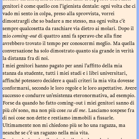
genitori è come quello con l’igienista dentale: ogni volta che ci
vado mi sento in colpa, preso alla sprovvista, vorrei
dimostrargli che so badare a me stesso, ma ogni volta c’è
sempre qualcosetta da raschiare via dietro ai molari. Dopo il
mio
coming-out
di quattro anni fa speravo che alla fine
avrebbero trovato il tempo per conoscermi meglio. Ma quella
conversazione ha solo dimostrato quanto sia grande in verità
la distanza fra di noi.
I miei genitori hanno pagato per anni l’affitto della mia
stanza da studente, tutti i miei studi e i libri universitari,
affinché potessero decidere a quali criteri la mia vita dovesse
conformarsi, secondo le loro regole e le loro aspettative. Avere
successo e condurre un’esistenza eteronormativa, ad esempio.
Forse da quando ho fatto coming-out i miei genitori sanno di
più
chi
sono, ma non più cose
su di
me
. Lasciamo sospese fra
di noi cose non dette e restiamo immobili a fissarle.
Ultimamente non mi chiedono più se ho una ragazza, ma
neanche se c’è un ragazzo nella mia vita.