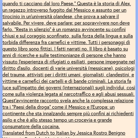
quando ti cacciano dal loro Paese.” Questa è la storia di Alex,
un ragazzo introverso fuggito dal Messico e assunto per un
tirocinio in un’università olandese, che prova a salvare il
salvabile. Per vivere, deve parlare; per sopravvivere non deve
farlo. “Resta in silenzio” è un romanzo avvincente su confini
chiusi e sul coraggio sconfinato, sulla forza della lingua e sulla
torbida differenza fra carnefici e vittime. Tutti i personaggi di
questo libro sono fittizi. I fatti narrati no. Il libro è basato su
anni di ricerche e sulle testimonianze di persone che hanno
vissuto l’esperienza di rifugiati o esiliati, persone impegnate nel
diritto d’asilo, docenti di varie università (messicane), psicologi
del trauma, attivisti per i diritti umani, giornalisti, clandestini, e
vittime e carnefici dei cartelli e di bande criminali. La storia fa
luce sull’impatto dei governi (internazionali) sugli individui, così
come sulla violenza legata al narcotraffico e agli abusi sessuali.
Quest’avvincente racconto svela anche la complessa relazione
tra i “Paesi della droga” come il Messico e l’Europa: un
continente che sta innalzando sempre più confini ai richiedenti
asilo e che è allo stesso tempo un crocevia e grande
consumatore della cocaina.
Translated from Dutch to Italian by Jessica Rostro Benigno