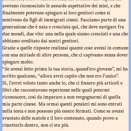
avevano riconosciuto le assurde aspettative dei miei, e che
finalmente potevano spiegare ai loro genitori come si
sentivano da figli di immigrati cinesi. Facciamo parte di una
generazione che è nata e cresciuta qui, che deve navigare fra
due mondi, due vite: una nella quale siamo cresciuti e una che
abbiamo ereditato dai nostri genitori.
Grazie a quelle risposte realizzai quante cose avessi in comune
con una miriade di altre persone, che ci capivamo senza dover
spiegare molto.
“Se avessi letto prima la tua storia, quand’ero giovane”, mi ha
scritto qualcuno, “allora avrei capito che non ero l’unico”.
Sì, l’avrei voluto tanto anche io, che ci fossero più articoli e
libri che raccontavano esperienze nelle quali potermi
riconoscere, così da imparare a non vergognarmi di quella
mia parte cinese. Ma ormai questi pensieri mi sono entrati
nella testa e non possono più essere fermati. Come se avessi
svuotato delle scatole e il loro contenuto, quando provo a
rimetterlo dentro, non ci sta più.