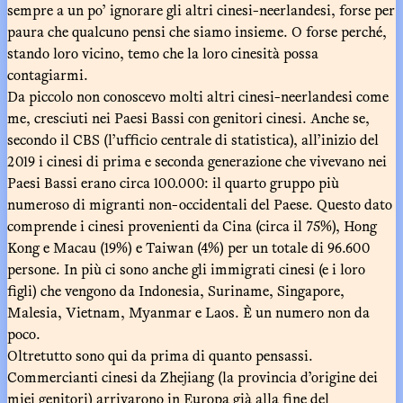
sempre a un po’ ignorare gli altri cinesi-neerlandesi, forse per
paura che qualcuno pensi che siamo insieme. O forse perché,
stando loro vicino, temo che la loro cinesità possa
contagiarmi.
Da piccolo non conoscevo molti altri cinesi-neerlandesi come
me, cresciuti nei Paesi Bassi con genitori cinesi. Anche se,
secondo il CBS (l’ufficio centrale di statistica), all’inizio del
2019 i cinesi di prima e seconda generazione che vivevano nei
Paesi Bassi erano circa 100.000: il quarto gruppo più
numeroso di migranti non-occidentali del Paese. Questo dato
comprende i cinesi provenienti da Cina (circa il 75%), Hong
Kong e Macau (19%) e Taiwan (4%) per un totale di 96.600
persone. In più ci sono anche gli immigrati cinesi (e i loro
figli) che vengono da Indonesia, Suriname, Singapore,
Malesia, Vietnam, Myanmar e Laos. È un numero non da
poco.
Oltretutto sono qui da prima di quanto pensassi.
Commercianti cinesi da Zhejiang (la provincia d’origine dei
miei genitori) arrivarono in Europa già alla fine del