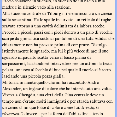
Faccio colazione in silenzio, in silenzio do un bacio a mia
madre e in silenzio vado alla stazione.
Alla stazione centrale di Tilburg mi viene incontro un cinese
sulla sessantina. Ha le spalle incurvate, un reticolo di rughe
scavate attorno a una cavità delimitata da labbra secche.
Procede a piccoli passi con i piedi dentro a un paio di vecchie
scarpe da ginnastica sotto ai pantaloni di una tuta Adidas che
chiaramente non ha provato prima di comprare. Distolgo
istintivamente lo sguardo, ma lui è più veloce di me: il suo
sguardo impaurito scatta verso il basso prima di
sorpassarmi, lasciandomi intravedere per un attimo la testa
pelata, un uovo all’occhio di bue nel quale il tuorlo si è rotto
lasciando una piccola pozza gialla.
Mi torna in mente quello che mi ha raccontato Andre
Alexander, un inglese di colore che ho intervistato una volta.
Viveva a Chengdu, una città della Cina centrale dove un
tempo non c’erano molti immigrati e per strada salutava con
un cenno chiunque fosse di colore come lui:
ti vedo, ti
riconosco
. Io invece – per la forza dell’abitudine – tendo