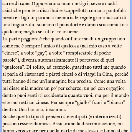
carne di cane. Oppure erano mamme tigri: severe madri
asiatiche pronte a distribuire scappellotti con una pantofola
mentre i figli imparano a memoria le regole grammaticali di
una lingua zulu, suonano il pianoforte e danno scaccomatto a
qualcuno; meglio se tutt’e tre insieme.
La parte peggiore è che quando all’interno di un gruppo uno
come me è sempre l’unico di qualcosa (nel mio caso a volte
“cinese”, a volte “gay”, a volte “rompiscatole di poche
parole”), diventa automaticamente il portavoce di quel
“qualcosa”. Di solito, ad esempio, guardano tutti me quando
si parla di ristoranti e piatti cinesi o di viaggi in Cina, perché
tutti hanno di me un’immagine ben precisa. Come una volta
mi disse mia madre un po’ per scherzo, un po’ con orgoglio:
dentro puoi sentirti occidentale quanto vuoi, ma per il mondo
esterno resti un cinese. Per sempre “giallo” fuori e “bianco”
dentro. Una banana, insomma.
So che questo tipo di pensieri stereotipati (e interiorizzati)
possono essere dannosi. Assicurano la discriminazione, mi
fanno vergognare per quella parte di me stesso, e fanno sì che