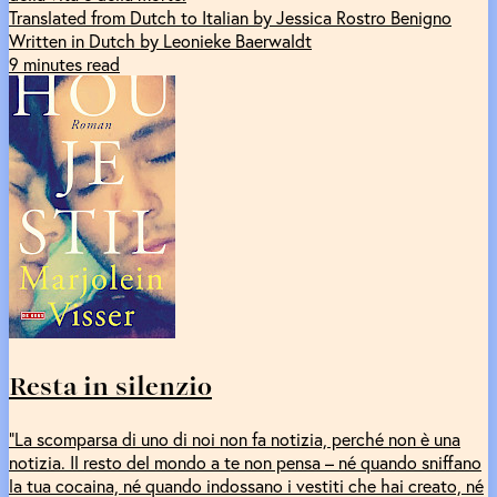
Translated from Dutch to Italian by Jessica Rostro Benigno
Written in Dutch by Leonieke Baerwaldt
9 minutes read
Resta in silenzio
“La scomparsa di uno di noi non fa notizia, perché non è una
notizia. Il resto del mondo a te non pensa – né quando sniffano
la tua cocaina, né quando indossano i vestiti che hai creato, né