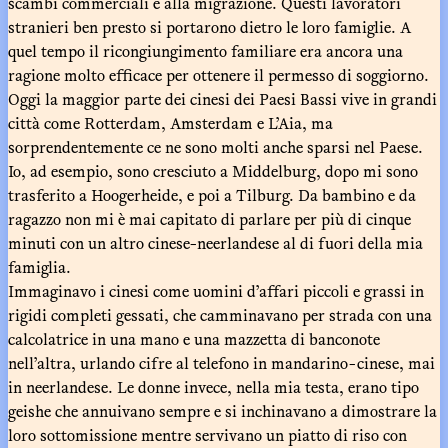
scambi commerciali e alla migrazione. Questi lavoratori
stranieri ben presto si portarono dietro le loro famiglie. A
quel tempo il ricongiungimento familiare era ancora una
ragione molto efficace per ottenere il permesso di soggiorno.
Oggi la maggior parte dei cinesi dei Paesi Bassi vive in grandi
città come Rotterdam, Amsterdam e L’Aia, ma
sorprendentemente ce ne sono molti anche sparsi nel Paese.
Io, ad esempio, sono cresciuto a Middelburg, dopo mi sono
trasferito a Hoogerheide, e poi a Tilburg. Da bambino e da
ragazzo non mi è mai capitato di parlare per più di cinque
minuti con un altro cinese-neerlandese al di fuori della mia
famiglia.
Immaginavo i cinesi come uomini d’affari piccoli e grassi in
rigidi completi gessati, che camminavano per strada con una
calcolatrice in una mano e una mazzetta di banconote
nell’altra, urlando cifre al telefono in mandarino-cinese, mai
in neerlandese. Le donne invece, nella mia testa, erano tipo
geishe che annuivano sempre e si inchinavano a dimostrare la
loro sottomissione mentre servivano un piatto di riso con