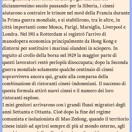
diciannovesimo secolo passando per la Siberia, i cinesi
aiutarono a costruire le trincee nel nord della Francia durante
la Prima guerra mondiale, e si stabilirono, tra le altre, in
città importanti come Mosca, Parigi, Marsiglia, Liverpool e
Londra. Nel 1911 a Rotterdam si registrò l’arrivo di
manodopera economica principalmente da Hong Kong e
dintorni per sostituire i marinai olandesi in sciopero. In
seguito al crollo della borsa nel 1929 la maggior parte di
questi lavoratori restò perlopiù disoccupata; dopo la Seconda
guerra mondiale solamente qualche centinaio di cinesi
sopravviveva ancora qui, grazie alla comparsa della
combinazione di ristoranti cinesi-indonesiani. Il successo di
questa formula attirò nuovi cinesi e il numero dei loro
ristoranti esplose.
I miei genitori arrivarono con i grandi flussi migratori degli
anni Settanta e Ottanta. Cioè dopo la fine del regime
comunista e isolazionista di Mao Zedong, quando il territorio
cinese iniziò ad aprirsi sempre di più al mondo esterno, agli