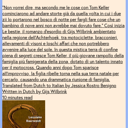
“Non vorrei dire, ma secondo me le cose con Tom Keller
cominciarono ad andare storte già da quella volta in cui i due
zii lo portarono nel bosco di notte per fargli fare cose che un
bambino di nove anni non avrebbe mai dovuto fare.” Così inizia
Le bestie, il romanzo d’esordio di Gijs Wilbrink ambientato
nella regione dell’Achterhoek, tra motociclette, bracconieri,
allevamenti di visoni e loschi affari che non potrebbero
avvenire alla luce del sole. In questa mistica terra di confine
piena di segreti cresce Tom Keller, il più giovane rampollo della
famiglia più famigerata della zona, dotato di un talento innato
per il motocross. Quando anni dopo Tom sparisce
all’improvviso, la figlia ribelle torna nella sua terra natale per
cercarlo, causando una drammatica riunione di famiglia.
Translated from Dutch to Italian by Jessica Rostro Benigno
Written in Dutch by Gijs Wilbrink
10 minutes read