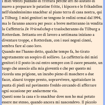
I miei vestiti puzzano di frittura perché ieri ho aiutato di
nuovo a preparare le patatine fritte, i kipcorn e le frikadellen
nell’olandesissimo snackbar al piano terra di casa nostra, qui
a Tilburg. I miei genitori ne tengono le redini ormai dal 1994,
ma lo faranno ancora per poco: a breve metteranno in vendita
la Caffetteria
De Vriendschap
e traslocheranno da Tilburg a
Rotterdam. Settanta ore di lavoro a settimana iniziano a
diventare troppe, e Rotterdam, con i suoi negozi cinesi,
sembra fare al caso loro.
Quando me l’hanno detto, qualche tempo fa, ho tirato
segretamente un sospiro di sollievo. La caffetteria dei miei
genitori è il posto in cui entro sempre con il cuore pesante, un
luogo che associo alla mia gioventù e che per questo mi
ricorda una prigione, un incubo pieno di maschere a due
facce, alzarsi troppo presto, sopravvivere, sgattaiolare in
punta di piedi sul pavimento freddo cercando di afferrare
ogni occasione per andarmene via.
Questi sono la casa e lo snackbar dove non ho mai potuto
essere me stesso, quando ancora mi nascondevo. Il piccolo