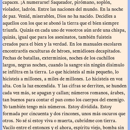
capaces. ¡A numerarse! Saqueador, pirómano, soplón,
violador, ladrón. Entre las naciones del mundo. En la noche
de paz. Venid, miserables, Dios no ha nacido. Decidles a
aquellos con los que se abonó la tierra que el bien siempre
triunfa. Quizás en cada uno de vosotros aún arde una chispa,
quizás, igual que para los asesinatos, también fuisteis
creados para el bien y la verdad. En los manuales escolares
encontraréis esculturas de héroes, semidioses decapitados.
Fechas de batallas, exterminios, noches de los cuchillos
largos, negras noches, cuando la sangre sin ningún disimulo
se infiltra en la tierra. Lo que hicisteis al más pequeño, lo
hicisteis a millones, a miles de millones. Lo hicisteis en voz
alta. Con la luz encendida. Y las cifras se derriten, se hunden
cada vez más, se apagan y callan; números romanos, árabes,
tan buenos para contar el pan como los cuerpos del enemigo.
Yo también tengo mis números. Estoy dividida. Estoy
formada por cincuenta y dos rincones, unos más oscuros que
otros. No sé si estoy viva o muerta, cubridme con tierra.
Vacilo entre el entonces y el ahora, espíritu viejo, bomba sin