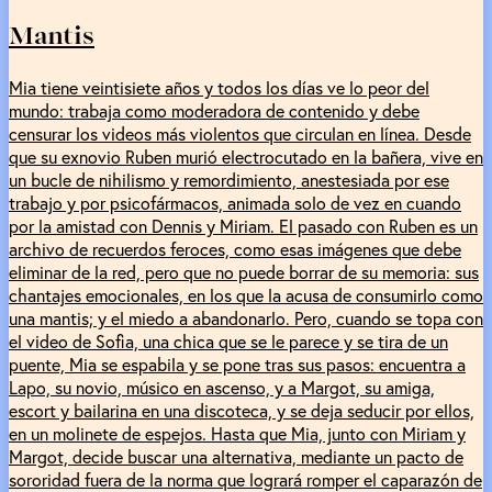
Mantis
Mia tiene veintisiete años y todos los días ve lo peor del
mundo: trabaja como moderadora de contenido y debe
censurar los videos más violentos que circulan en línea. Desde
que su exnovio Ruben murió electrocutado en la bañera, vive en
un bucle de nihilismo y remordimiento, anestesiada por ese
trabajo y por psicofármacos, animada solo de vez en cuando
por la amistad con Dennis y Miriam. El pasado con Ruben es un
archivo de recuerdos feroces, como esas imágenes que debe
eliminar de la red, pero que no puede borrar de su memoria: sus
chantajes emocionales, en los que la acusa de consumirlo como
una mantis; y el miedo a abandonarlo. Pero, cuando se topa con
el video de Sofia, una chica que se le parece y se tira de un
puente, Mia se espabila y se pone tras sus pasos: encuentra a
Lapo, su novio, músico en ascenso, y a Margot, su amiga,
escort y bailarina en una discoteca, y se deja seducir por ellos,
en un molinete de espejos. Hasta que Mia, junto con Miriam y
Margot, decide buscar una alternativa, mediante un pacto de
sororidad fuera de la norma que logrará romper el caparazón de