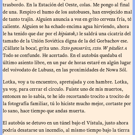
trasbordo. En la Estación del Oeste, colas. Me pongo al final
de una. Respiro el humo de los autobuses, han envejecido mal
de tanto trajín. Alguien anuncia a voz en grito cerveza fría, té
caliente. Alguien se ha echado encima agua hirviendo, ahora
le ha tenido que dar por el
kipiatok
,
le saldrá una cicatriz del
3
tamaño de la Unión Soviética digna de la del Gorbachov ese.
¡Cállate la boca!
,
grita uno.
Szto gawarisz, szto. W pizdiet
.
4
Todo se confunde. He acertado. En el autobús quedaba el
último asiento libre, en un par de horas estaré en algún lugar
del voivodato de Lubusz, en las proximidades de Nowa Sól.
Lotka, voy a tu encuentro, apretujada y con hambre. Lotka,
ya voy, para cerrar el círculo. Fuiste uno de mis muertos,
entonces no lo sabía, te he ido recortando trocito a trocito de
la fotografía familiar, tú lo hiciste mucho mejor, cortaste por
lo sano, hace tiempo que andas muerta.
El autobús se detuvo en un túnel bajo el Vístula, justo ahora
podría desatarse un incendio, al mismo tiempo bajo la tierra