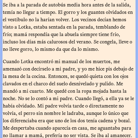
Se iba a la parada de autobús media hora antes de la salida,
temía no llegar a tiempo. El gorro y los guantes olvidados en
el vestíbulo no la harían volver. Los vecinos decían hemos
visto a Lotka, estaba sentada en la parada, temblando de
frío; mamá respondía que la abuela siempre tiene frío,
incluso los días más calurosos del verano. Se congela, lleve o
no lleve gorro, lo mismo da que da lo mismo.
Cuando Lotka encontró mi manual de los muertos, me
amenazó con decírselo a mi padre, y yo me hice pis debajo de
la mesa de la cocina. Entonces, se quedó quieta con los ojos
clavados en el charco del suelo desnivelado y pulido. Me
mandó a mi cuarto. Me quedé con la ropa mojada hasta la
noche. No se lo contó a mi padre. Cuando llegó, a ella ya se le
había olvidado. Mi padre volvía tarde o directamente no
volvía, el perro sin nombre le ladraba, aunque lo único que
los diferenciaba era que uno de los dos tenía cadena y bozal.
Me despertaba cuando aparecía en casa, me aguantaba para
no llamar a mamá, prefería no ser vista. Se iba al amanecer.