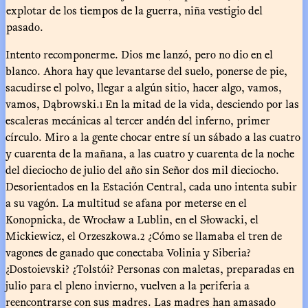
explotar de los tiempos de la guerra, niña vestigio del
pasado.
Intento recomponerme. Dios me lanzó, pero no dio en el
blanco. Ahora hay que levantarse del suelo, ponerse de pie,
sacudirse el polvo, llegar a algún sitio, hacer algo, vamos,
vamos, Dąbrowski.
En la mitad de la vida, desciendo por las
1
escaleras mecánicas al tercer andén del inferno, primer
círculo. Miro a la gente chocar entre sí un sábado a las cuatro
y cuarenta de la mañana, a las cuatro y cuarenta de la noche
del dieciocho de julio del año sin Señor dos mil dieciocho.
Desorientados en la Estación Central, cada uno intenta subir
a su vagón. La multitud se afana por meterse en el
Konopnicka, de Wrocław a Lublin, en el Słowacki, el
Mickiewicz, el Orzeszkowa.
¿Cómo se llamaba el tren de
2
vagones de ganado que conectaba Volinia y Siberia?
¿Dostoievski? ¿Tolstói? Personas con maletas, preparadas en
julio para el pleno invierno, vuelven a la periferia a
reencontrarse con sus madres. Las madres han amasado