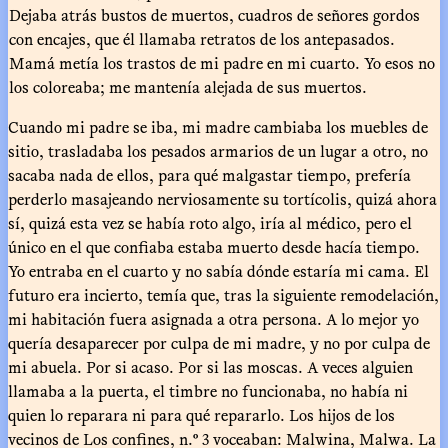
Dejaba atrás bustos de muertos, cuadros de señores gordos
con encajes, que él llamaba retratos de los antepasados.
Mamá metía los trastos de mi padre en mi cuarto. Yo esos no
los coloreaba; me mantenía alejada de sus muertos.
Cuando mi padre se iba, mi madre cambiaba los muebles de
sitio, trasladaba los pesados armarios de un lugar a otro, no
sacaba nada de ellos, para qué malgastar tiempo, prefería
perderlo masajeando nerviosamente su tortícolis, quizá ahora
sí, quizá esta vez se había roto algo, iría al médico, pero el
único en el que confiaba estaba muerto desde hacía tiempo.
Yo entraba en el cuarto y no sabía dónde estaría mi cama. El
futuro era incierto, temía que, tras la siguiente remodelación,
mi habitación fuera asignada a otra persona. A lo mejor yo
quería desaparecer por culpa de mi madre, y no por culpa de
mi abuela. Por si acaso. Por si las moscas. A veces alguien
llamaba a la puerta, el timbre no funcionaba, no había ni
quien lo reparara ni para qué repararlo. Los hijos de los
vecinos de Los confines, n.º 3 voceaban: Malwina, Malwa. La