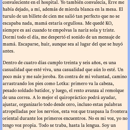
convaleciente en el hospital. Yo también convalecía, Erre me
había dejado, a mí, además de mierda blanca en la mesa. El
turulo de un billete de cien me salió tan perfecto que no se
escapaba nada, mamá estaría orgullosa. Me quedé KO,
siempre es así cuando te empolvas la nariz sola y triste.
Dormí todo el día, me despertó el sonido de un mensaje de
mamá. Escaparse, huir, aunque sea al lugar del que se huyó
antes.
Dentro de cuatro días cumplo treinta y seis años, es una
casualidad que esté viva, una casualidad que aún lo esté. Un
poco más y me sale joroba. En contra de mi voluntad, camino
arrastrando los pies como Lotka: primero va la cabeza,
pesado soldado batidor, y luego, el resto avanza al remolque
de una correa. A lo mejor el quiropráctico podrá ayudar,
ajustar, organizarlo todo desde cero, incluso estas palabras
atropelladas por los nervios, esta voz que traspasa la frontera
oriental durante los primeros encuentros. No es mi voz, yo no
tengo voz propia. Todo se traba, hasta la lengua. Soy un