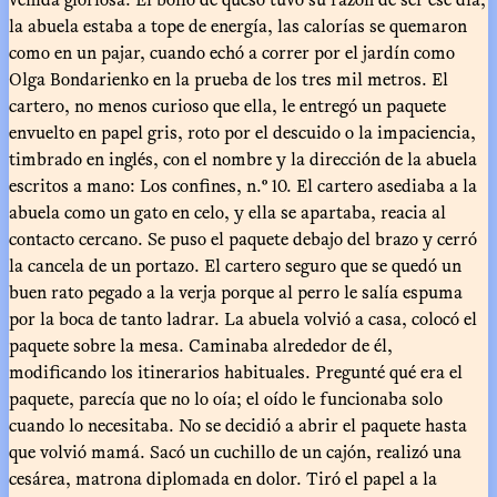
la abuela estaba a tope de energía, las calorías se quemaron
como en un pajar, cuando echó a correr por el jardín como
Olga Bondarienko en la prueba de los tres mil metros. El
cartero, no menos curioso que ella, le entregó un paquete
envuelto en papel gris, roto por el descuido o la impaciencia,
timbrado en inglés, con el nombre y la dirección de la abuela
escritos a mano: Los confines, n.º 10. El cartero asediaba a la
abuela como un gato en celo, y ella se apartaba, reacia al
contacto cercano. Se puso el paquete debajo del brazo y cerró
la cancela de un portazo. El cartero seguro que se quedó un
buen rato pegado a la verja porque al perro le salía espuma
por la boca de tanto ladrar. La abuela volvió a casa, colocó el
paquete sobre la mesa. Caminaba alrededor de él,
modificando los itinerarios habituales. Pregunté qué era el
paquete, parecía que no lo oía; el oído le funcionaba solo
cuando lo necesitaba. No se decidió a abrir el paquete hasta
que volvió mamá. Sacó un cuchillo de un cajón, realizó una
cesárea, matrona diplomada en dolor. Tiró el papel a la