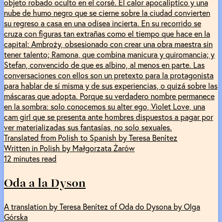
objeto robado oculto en el corsé. El calor apocalíptico y una
nube de humo negro que se cierne sobre la ciudad convierten
su regreso a casa en una odisea incierta. En su recorrido se
cruza con figuras tan extrañas como el tiempo que hace en la
capital: Ambroży, obsesionado con crear una obra maestra sin
tener talento; Ramona, que combina manicura y quiromancia; y
Stefan, convencido de que es albino, al menos en parte. Las
conversaciones con ellos son un pretexto para la protagonista
para hablar de sí misma y de sus experiencias, o quizá sobre las
máscaras que adopta. Porque su verdadero nombre permanece
en la sombra: solo conocemos su alter ego, Violet Love, una
cam girl que se presenta ante hombres dispuestos a pagar por
ver materializadas sus fantasías, no solo sexuales.
Translated from Polish to Spanish by Teresa Benítez
Written in Polish by Małgorzata Żarów
12 minutes read
Oda a la Dyson
A translation by Teresa Benítez of Oda do Dysona by Olga
Górska