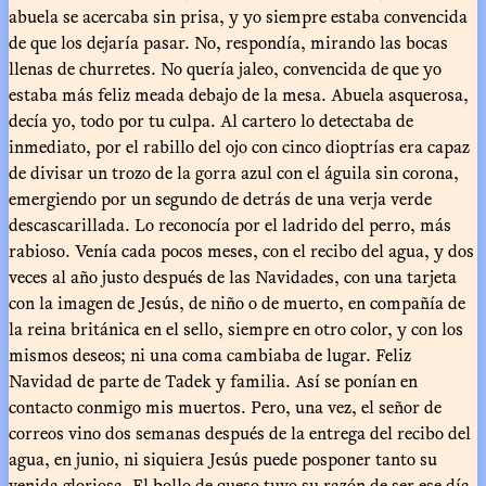
abuela se acercaba sin prisa, y yo siempre estaba convencida
de que los dejaría pasar. No, respondía, mirando las bocas
llenas de churretes. No quería jaleo, convencida de que yo
estaba más feliz meada debajo de la mesa. Abuela asquerosa,
decía yo, todo por tu culpa. Al cartero lo detectaba de
inmediato, por el rabillo del ojo con cinco dioptrías era capaz
de divisar un trozo de la gorra azul con el águila sin corona,
emergiendo por un segundo de detrás de una verja verde
descascarillada. Lo reconocía por el ladrido del perro, más
rabioso. Venía cada pocos meses, con el recibo del agua, y dos
veces al año justo después de las Navidades, con una tarjeta
con la imagen de Jesús, de niño o de muerto, en compañía de
la reina británica en el sello, siempre en otro color, y con los
mismos deseos; ni una coma cambiaba de lugar. Feliz
Navidad de parte de Tadek y familia. Así se ponían en
contacto conmigo mis muertos. Pero, una vez, el señor de
correos vino dos semanas después de la entrega del recibo del
agua, en junio, ni siquiera Jesús puede posponer tanto su
venida gloriosa. El bollo de queso tuvo su razón de ser ese día,