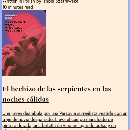
Written in Polish by Ishbel Szatrawska
10 minutes read
El hechizo de las serpientes en las
noches cálidas
Una joven deambula por una Varsovia surrealista vestida con un
traje de novia desgarrado. Lleva el cuerpo manchado de
pintura dorada, una botella de vino en lugar de bolso y un