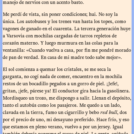
manojo de nervios con un acento basto.
Me perdí de vista, sin poner condiciones; hui. No soy la
única. Los autobuses y los trenes van hasta los topes, como
vagones de ganado en el cuarenta. La tercera generación huye
a Varsovia con mochilas cargadas de tarros repletos de
corazón materno. Y luego murmura en las colas para la
ventanilla: «Cuando vuelva a casa, por fin me pondré morado
de pan de verdad. En casa de mi madre todo sabe mejor».
El sol comienza a quemar los cristales, se me seca la
garganta, no cogí nada de comer, encuentro en la mochila
restos de un bocadillo pegados a un gorro de piel. ¡Jefe!,
gritan, ¡jefe, párese ya! El conductor gira hacia la gasolinera.
Mordisqueo un trozo, me dispongo a salir. Llenan el depósito,
tanto el autobús como los pasajeros. Me quedo a un lado,
clavada en la tierra, fumo un cigarrillo y bebo
red bull
, dos
por el precio de uno, mi desayuno preferido. Hace frío, y eso
que estamos en pleno verano, vuelvo a por un jersey. Igual
también debería ponerme el gorro de piel. La gente, apiñada