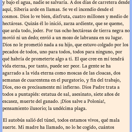
y bajo el agua, nadie se salvaría. A dos días de carretera desde
aquí, Siberia arde en llamas. Se ve el incendio desde el
cosmos. Dios lo ve bien, disfruta, cuatro millones y medio de
hectáreas. Quizás él lo inició, zarza ardiente, que se queme,
que arda todo, joder. Por tus ocho hectáreas de tierra negra no
movió ni un dedo; envió a un mozo de labranza en su lugar.
Dios no le prometió nada a su hijo, que estuvo colgado por los
pecados de todos, uno para todos, todos para ninguno, por
qué habría de prometerte algo a ti. El que cree en mí tendrá
vida eterna, por tanto, puede ser peor. La gente se ha
agarrado a la vida eterna como moscas de las cloacas, dos
semanas de cuarentena en el purgatorio, y fin del trabajo,
Dios, eso es precisamente mi infierno. Dios Padre trata a
todos a puntapiés: estatua de sal, asesinato, siete años de
escasez, muerte del ganado. ¡Dios salve a Polonia!,
pensamiento ilusorio; la undécima plaga.
El autobús salió del túnel, todos estamos vivos, qué mala
suerte. Mi madre ha llamado, no lo he cogido, cuántos