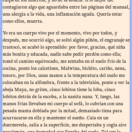
contagiaron algo que aguardaba entre las páginas del manual,
una alergia a la vida, una inflamación aguda. Quería estar
como ellos, muerta.
Yo era un cuerpo vivo por el momento, vivo por todos, y
después, me ocurrió algo, se soltó algún piñón, el engranaje se
trastocó, se acabó lo aprendido: por favor, gracias, qué niña
más bonita y educada, nadie sabe pedir perdón como ella;
tomé el camino equivocado, me sentaba en el suelo frío de la
cocina, ponte los calcetines, Malwina, bichito, cariño, nena,
tesoro, por Dios, unas manos a la temperatura del suelo me
colocaban en la alfombra, frente a la televisión, ponte a ver la
abeja Maya, no grites, cinco lobitos tiene la loba, cinco
lobitos detrás de la escoba, a la nanita nana. Y, luego, las
manos frías llevaban mi cuerpo al sofá, lo cubrían con una
pesada manta doblada por la mitad, demasiado tiesa para
acurrucarse en ella y mantener el sueño. Caía en un
duermevela, salía a la superficie, me despertaba y cogía aire
posalemán, una humedad que llegaba del suelo. Tal vez la