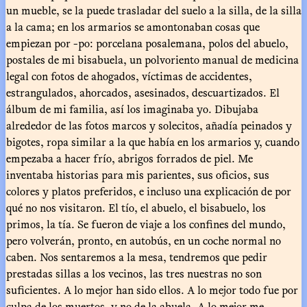
un mueble, se la puede trasladar del suelo a la silla, de la silla
a la cama; en los armarios se amontonaban cosas que
empiezan por -po: porcelana posalemana, polos del abuelo,
postales de mi bisabuela, un polvoriento manual de medicina
legal con fotos de ahogados, víctimas de accidentes,
estrangulados, ahorcados, asesinados, descuartizados. El
álbum de mi familia, así los imaginaba yo. Dibujaba
alrededor de las fotos marcos y solecitos, añadía peinados y
bigotes, ropa similar a la que había en los armarios y, cuando
empezaba a hacer frío, abrigos forrados de piel. Me
inventaba historias para mis parientes, sus oficios, sus
colores y platos preferidos, e incluso una explicación de por
qué no nos visitaron. El tío, el abuelo, el bisabuelo, los
primos, la tía. Se fueron de viaje a los confines del mundo,
pero volverán, pronto, en autobús, en un coche normal no
caben. Nos sentaremos a la mesa, tendremos que pedir
prestadas sillas a los vecinos, las tres nuestras no son
suficientes. A lo mejor han sido ellos. A lo mejor todo fue por
culpa de los muertos, y no de la abuela. A lo mejor me