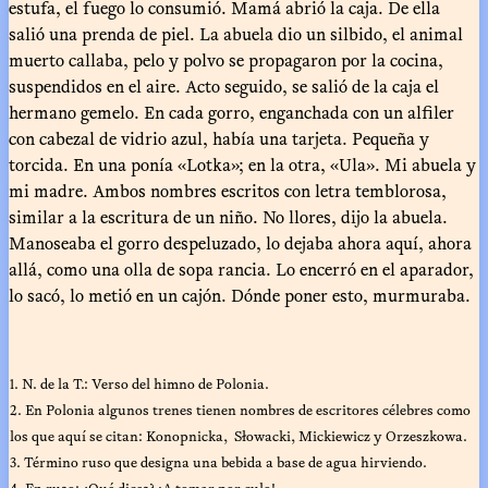
estufa, el fuego lo consumió. Mamá abrió la caja. De ella
salió una prenda de piel. La abuela dio un silbido, el animal
muerto callaba, pelo y polvo se propagaron por la cocina,
suspendidos en el aire. Acto seguido, se salió de la caja el
hermano gemelo. En cada gorro, enganchada con un alfiler
con cabezal de vidrio azul, había una tarjeta. Pequeña y
torcida. En una ponía «Lotka»; en la otra, «Ula». Mi abuela y
mi madre. Ambos nombres escritos con letra temblorosa,
similar a la escritura de un niño. No llores, dijo la abuela.
Manoseaba el gorro despeluzado, lo dejaba ahora aquí, ahora
allá, como una olla de sopa rancia. Lo encerró en el aparador,
lo sacó, lo metió en un cajón. Dónde poner esto, murmuraba.
1. N. de la T.: Verso del himno de Polonia.
2. En Polonia algunos trenes tienen nombres de escritores célebres como
los que aquí se citan: Konopnicka, Słowacki, Mickiewicz y Orzeszkowa.
3. Término ruso que designa una bebida a base de agua hirviendo.
4. En ruso: ¿Qué dices? ¡A tomar por culo!