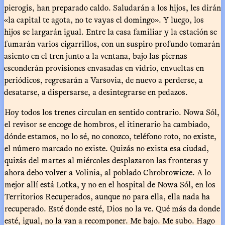
pierogis, han preparado caldo. Saludarán a los hijos, les dirán
«la capital te agota, no te vayas el domingo». Y luego, los
hijos se largarán igual. Entre la casa familiar y la estación se
fumarán varios cigarrillos, con un suspiro profundo tomarán
asiento en el tren junto a la ventana, bajo las piernas
esconderán provisiones envasadas en vidrio, envueltas en
periódicos, regresarán a Varsovia, de nuevo a perderse, a
desatarse, a dispersarse, a desintegrarse en pedazos.
Hoy todos los trenes circulan en sentido contrario. Nowa Sól,
el revisor se encoge de hombros, el itinerario ha cambiado,
dónde estamos, no lo sé, no conozco, teléfono roto, no existe,
el número marcado no existe. Quizás no exista esa ciudad,
quizás del martes al miércoles desplazaron las fronteras y
ahora debo volver a Volinia, al poblado Chrobrowicze. A lo
mejor allí está Lotka, y no en el hospital de Nowa Sól, en los
Territorios Recuperados, aunque no para ella, ella nada ha
recuperado. Esté donde esté, Dios no la ve. Qué más da donde
esté, igual, no la van a recomponer. Me bajo. Me subo. Hago