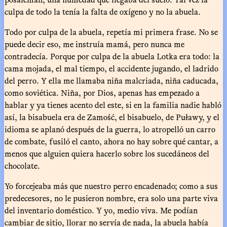
culpa de todo la tenía la falta de oxígeno y no la abuela.
Todo por culpa de la abuela, repetía mi primera frase. No se
puede decir eso, me instruía mamá, pero nunca me
contradecía. Porque por culpa de la abuela Lotka era todo: la
cama mojada, el mal tiempo, el accidente jugando, el ladrido
del perro. Y ella me llamaba niña malcriada, niña caducada,
como soviética. Niña, por Dios, apenas has empezado a
hablar y ya tienes acento del este, si en la familia nadie habló
así, la bisabuela era de Zamość, el bisabuelo, de Puławy, y el
idioma se aplanó después de la guerra, lo atropelló un carro
de combate, fusiló el canto, ahora no hay sobre qué cantar, a
menos que alguien quiera hacerlo sobre los sucedáneos del
chocolate.
Yo forcejeaba más que nuestro perro encadenado; como a sus
predecesores, no le pusieron nombre, era solo una parte viva
del inventario doméstico. Y yo, medio viva. Me podían
cambiar de sitio, llorar no servía de nada, la abuela había