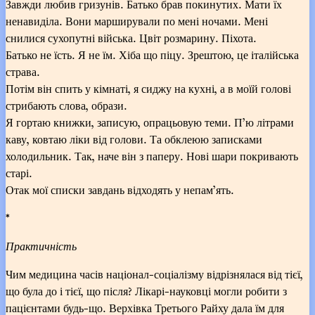
Завжди любив гризунів. Батько брав покинутих. Мати їх
ненавиділа. Вони марширували по мені ночами. Мені
снилися сухопутні війська. Цвіт розмарину. Піхота.
Батько не їсть. Я не їм. Хіба що піцу. Зрештою, це італійська
страва.
Потім він спить у кімнаті, я сиджу на кухні, а в моїй голові
стрибають слова, образи.
Я гортаю книжки, записую, опрацьовую теми. П’ю літрами
каву, ковтаю ліки від голови. Та обклеюю записками
холодильник. Так, наче він з паперу. Нові шари покривають
старі.
Отак мої списки завдань відходять у непам’ять.
*
Практичність
Чим медицина часів націонал-соціалізму відрізнялася від тієї,
що була до і тієї, що після? Лікарі-науковці могли робити з
пацієнтами будь-що. Верхівка Третього Райху дала їм для