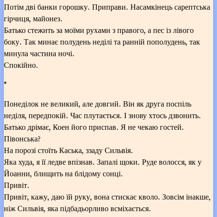
Потім дві банки горошку. Приправи. Насамкінець сарептська
гірчиця, майонез.
Батько стежить за моїми рухами з правого, а пес із лівого
боку. Так минає полудень неділі та ранній пополудень, так
минула частина ночі.
Спокійно.
*
Понеділок не великий, але довгий. Він як друга поспіль
неділя, передпокій. Час плутається. І знову хтось дзвонить.
Батько дрімає, Коен його приспав. Я не чекаю гостей.
Півонська?
На порозі стоїть Каська, ззаду Сильвія.
Яка худа, я її ледве впізнав. Запалі щоки. Руде волосся, як у
Йоанни, блищить на блідому сонці.
Привіт.
Привіт, кажу, даю їй руку, вона стискає кволо. Зовсім інакше,
ніж Сильвія, яка підбадьорливо всміхається.