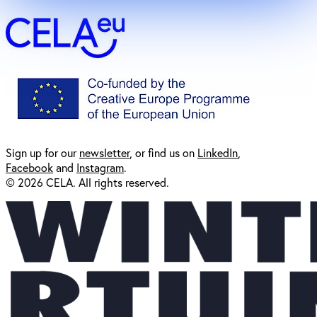
Sign up for our
newsl
etter
, or find us on
LinkedIn
,
Facebook
and
Instagram
.
© 2026 CELA. All rights reserved.