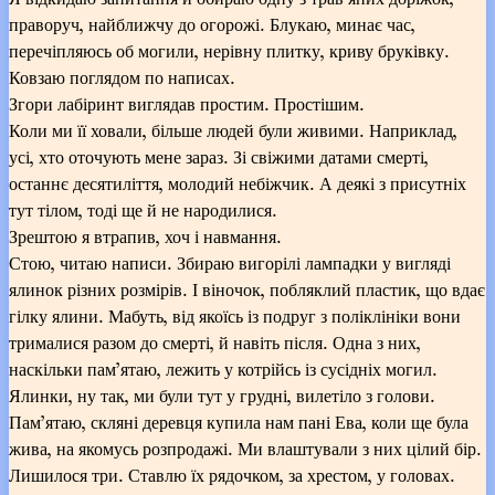
праворуч, найближчу до огорожі. Блукаю, минає час,
перечіпляюсь об могили, нерівну плитку, криву бруківку.
Ковзаю поглядом по написах.
Згори лабіринт виглядав простим. Простішим.
Коли ми її ховали, більше людей були живими. Наприклад,
усі, хто оточують мене зараз. Зі свіжими датами смерті,
останнє десятиліття, молодий небіжчик. А деякі з присутніх
тут тілом, тоді ще й не народилися.
Зрештою я втрапив, хоч і навмання.
Стою, читаю написи. Збираю вигорілі лампадки у вигляді
ялинок різних розмірів. І віночок, побляклий пластик, що вдає
гілку ялини. Мабуть, від якоїсь із подруг з поліклініки вони
трималися разом до смерті, й навіть після. Одна з них,
наскільки пам’ятаю, лежить у котрійсь із сусідніх могил.
Ялинки, ну так, ми були тут у грудні, вилетіло з голови.
Пам’ятаю, скляні деревця купила нам пані Ева, коли ще була
жива, на якомусь розпродажі. Ми влаштували з них цілий бір.
Лишилося три. Ставлю їх рядочком, за хрестом, у головах.