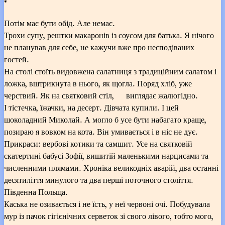
*
Потім має бути обід. Але немає.
Трохи супу, рештки макаронів із соусом для батька. Я нічого
не планував для себе, не кажучи вже про несподіваних
гостей.
На столі стоїть видовжена салатниця з традиційним салатом і
ложка, вштрикнута в нього, як щогла. Поряд хліб, уже
черствий. Як на святковий стіл, виглядає жалюгідно.
І тістечка, їжачки, на десерт. Дівчата купили. І цей
шоколадний Миколай. А могло б усе бути набагато краще,
позираю я вовком на кота. Він умивається і в ніс не дує.
Прикраси: вербові котики та самшит. Усе на святковій
скатертині бабусі Зофії, вишитій маленькими нарцисами та
численними плямами. Хроніка великодніх аварій, два останні
десятиліття минулого та два перші поточного століття.
Південна Польща.
Каська не озивається і не їсть, у неї червоні очі. Побудувала
мур із пачок гігієнічних серветок зі свого лівого, тобто мого,