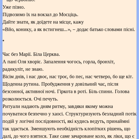
Уже пізно.
Підвозимо їх на вокзал до Мосціць.
Дайте знати, як доїдете на місце, кажу
«Вйо, конику, а як встигнеш…», – додає батько словами пісні.
*
Час без Марії. Біла Церква.
А пані Оля хворіє. Запалення чогось, горла, бронхіт,
радикуліт, не знаю.
Вісім днів, і нас двоє, нас троє, бо пес, нас четверо, бо ще кіт.
Щоденна рутина. Пробудження у довільний час, після
безсонної, активної ночі. Гіркота в роті. Біль спини. Голова
розколюється. Очі печуть.
Ритуали надають дням ритму, завдяки якому можна
почуватися безпечно у хаосі. Структуризують безладний потік
подій у логічні послідовності, які кудись ведуть, принаймні
так здається. Зменшують необхідність клопітких рішень, що
далі, до чого взятися. Таке саме зачароване коло, як ліки, що є