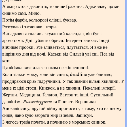
А якщо хтось дзвонить, то лише Ґражина. Адже знає, що ми
сидимо самі. Мило.
Потім фарби, кольорові олівці, буквар.
Розсуваю і заслоняю штори.
Випадково я спалив актуальний календар, він був з
ароматами. Дні гублять обриси. Інтернет зникає. Іноді
вибиває пробки. Усе зливається, плутається. Я вже не
відрізняю дня від ночі. Каськи від Сильвії уві сні. Пса від
кота.
Ця вісімка виявилася знаком нескінченності.
Коли тільки можу, коли він спить, deadline уже близько,
продираюся крізь підручники. У так званий вільні хвилини. У
мене їх цілі стоси. Книжок, а не хвилин. Пекельні імперії.
Жертви. Медицина. Ґальтон, Ватсон та інші. Суспільний
дарвінізм.
Rassenhygiene
та її почет. Вершники
Апокаліпсису, другий війну приносить, а тому, хто на ньому
сидів, дано було забрати мир із землі. Записуй.
З чогось треба почати, я починаю з морських свинок.