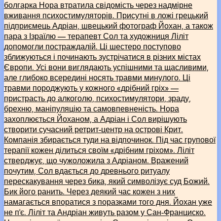
болгарка Нора втратила свідомість через надмірне
вживання психостимуляторів. Присутні в ложі грецький
підприємець Адріан, швецький фотограф Йохан, а також
пара з Ізраїлю –– терапевт Сол та художниця Ліліт
допомогли постраждалій. Ці шестеро поступово
зближуються і починають зустрічатися в різних містах
Європи. Усі вони виглядають успішними та щасливими,
але глибоко всередині носять травми минулого. Ці
травми породжують у кожного «дрібний гріх» ––
пристрасть до алкоголю, психостимулятори, зраду,
брехню, маніпуляцію та самовпевненість. Нора
захоплюється Йоханом, а Адріан і Сол вирішують
створити сучасний ретрит-центр на острові Крит.
Компанія збирається туди на відпочинок. Під час групової
терапії кожен ділиться своїм «дрібним гріхом». Ліліт
стверджує, що чужоложила з Адріаном. Вражений
почутим, Сол вдається до древнього ритуалу
перескакування через бика, який символізує суд Божий.
Бик його ранить. Через деякий час кожен з них
намагається впоратися з поразками того дня. Йохан уже
не п’є. Ліліт та Андріан живуть разом у Сан-Франциско.