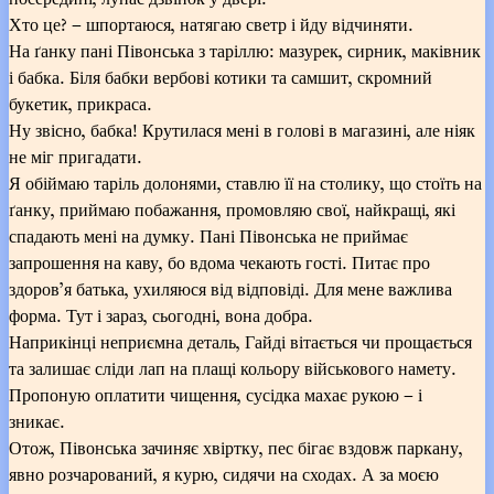
Хто це? – шпортаюся, натягаю светр і йду відчиняти.
На ґанку пані Півонська з таріллю: мазурек, сирник, маківник
і бабка. Біля бабки вербові котики та самшит, скромний
букетик, прикраса.
Ну звісно, бабка! Крутилася мені в голові в магазині, але ніяк
не міг пригадати.
Я обіймаю таріль долонями, ставлю її на столику, що стоїть на
ґанку, приймаю побажання, промовляю свої, найкращі, які
спадають мені на думку. Пані Півонська не приймає
запрошення на каву, бо вдома чекають гості. Питає про
здоров’я батька, ухиляюся від відповіді. Для мене важлива
форма. Тут і зараз, сьогодні, вона добра.
Наприкінці неприємна деталь, Гайді вітається чи прощається
та залишає сліди лап на плащі кольору військового намету.
Пропоную оплатити чищення, сусідка махає рукою – і
зникає.
Отож, Півонська зачиняє хвіртку, пес бігає вздовж паркану,
явно розчарований, я курю, сидячи на сходах. А за моєю