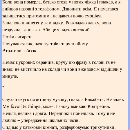
Коли вона померла, батько стояв у ногах ліжка і плакав, а я
вийшов назовні з телефоном. Дзвонити всім. Я намагався
залишатися притомним і не давати волю емоціям.
Запалюю принесену лампадку. Розкладаю лавку, вона
незручна, занизька. Або це я надто високий.
Потім сигарета.
Почуваюся так, наче зустрів стару знайому.
Втратили зв’язок.
Немає цукрових баранців, кручу цю фразу в голові та не
знаю: не вистачило на складі чи вони вже зовсім відійшли у
минуле.
*
Слухай якусь позитивну музику, сказала Ельжбєта. Не знаю.
My favorite things, може. І знову вмикаю Колтрейна.
Неділя, велика і довга. Передпокій понеділка. Тому її не
люблю – упередження шкільних часів.
Сидимо у батьковій кімнаті, розфарбовуємо трикутники.