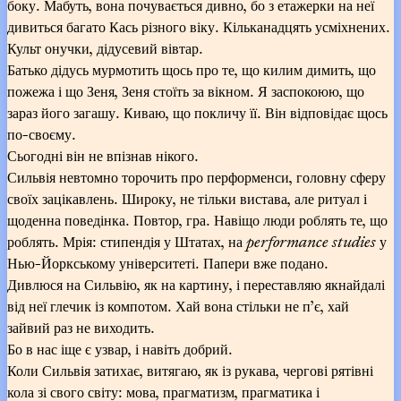
боку. Мабуть, вона почувається дивно, бо з етажерки на неї
дивиться багато Кась різного віку. Кільканадцять усміхнених.
Культ онучки, дідусевий вівтар.
Батько дідусь мурмотить щось про те, що килим димить, що
пожежа і що Зеня, Зеня стоїть за вікном. Я заспокоюю, що
зараз його загашу. Киваю, що покличу її. Він відповідає щось
по-своєму.
Сьогодні він не впізнав нікого.
Сильвія невтомно торочить про перформенси, головну сферу
своїх зацікавлень. Широку, не тільки вистава, але ритуал і
щоденна поведінка. Повтор, гра. Навіщо люди роблять те, що
роблять. Мрія: стипендія у Штатах, на
performance studies
у
Нью-Йоркському університеті. Папери вже подано.
Дивлюся на Сильвію, як на картину, і переставляю якнайдалі
від неї глечик із компотом. Хай вона стільки не п’є, хай
зайвий раз не виходить.
Бо в нас іще є узвар, і навіть добрий.
Коли Сильвія затихає, витягаю, як із рукава, чергові рятівні
кола зі свого світу: мова, прагматизм, прагматика і