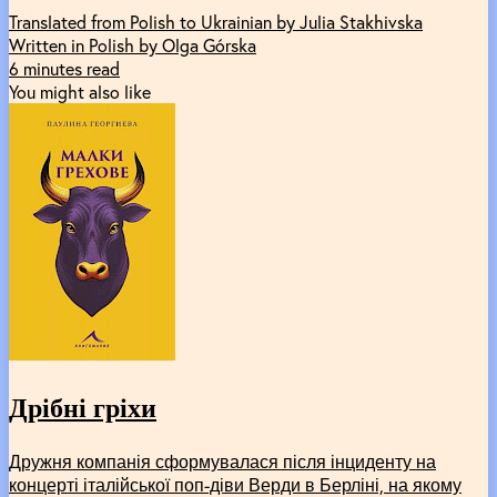
Translated from Polish to Ukrainian by Julia Stakhivska
Written in Polish by Olga Górska
6 minutes read
You might also like
Дрібні гріхи
Дружня компанія сформувалася після інциденту на
концерті італійської поп-діви Верди в Берліні, на якому