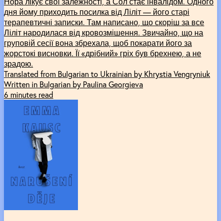
Нора лікує свої залежності, а Сол стає інвалідом. Одного
дня йому приходить посилка від Ліліт –– його старі
терапевтичні записки. Там написано, що скоріш за все
Ліліт народилася від кровозмішення. Звичайно, що на
груповій сесії вона збрехала, щоб покарати його за
жорстокі висновки. Її «дрібний» гріх був брехнею, а не
зрадою.
Translated from Bulgarian to Ukrainian by Khrystia Vengryniuk
Written in Bulgarian by Paulina Georgieva
6 minutes read