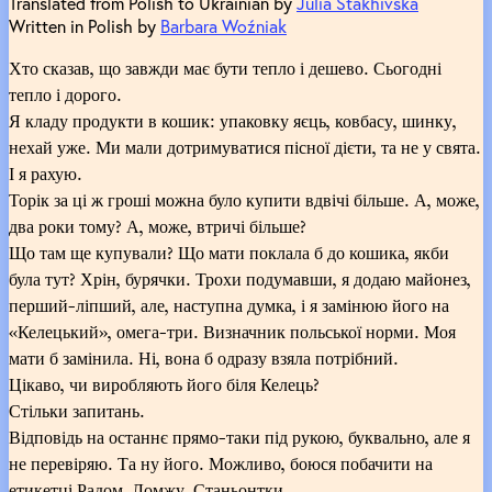
Translated from Polish to Ukrainian by
Julia Stakhivska
Written in Polish by
Barbara Woźniak
Хто сказав, що завжди має бути тепло і дешево. Сьогодні
тепло і дорого.
Я кладу продукти в кошик: упаковку яєць, ковбасу, шинку,
нехай уже. Ми мали дотримуватися пісної дієти, та не у свята.
І я рахую.
Торік за ці ж гроші можна було купити вдвічі більше. А, може,
два роки тому? А, може, втричі більше?
Що там ще купували? Що мати поклала б до кошика, якби
була тут? Хрін, бурячки. Трохи подумавши, я додаю майонез,
перший-ліпший, але, наступна думка, і я замінюю його на
«Келецький», омега-три. Визначник польської норми. Моя
мати б замінила. Ні, вона б одразу взяла потрібний.
Цікаво, чи виробляють його біля Келець?
Стільки запитань.
Відповідь на останнє прямо-таки під рукою, буквально, але я
не перевіряю. Та ну його. Можливо, боюся побачити на
етикетці Радом, Ломжу, Станьонтки.