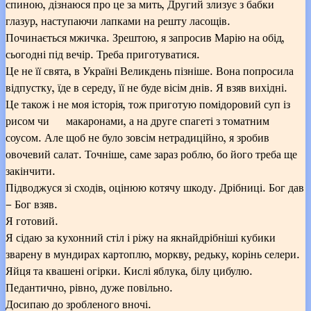
спиною, дізнаюся про це за мить, Другий злизує з бабки
глазур, наступаючи лапками на решту ласощів.
Починається мжичка. Зрештою, я запросив Марію на обід,
сьогодні під вечір. Треба приготуватися.
Це не її свята, в Україні Великдень пізніше. Вона попросила
відпустку, їде в середу, її не буде вісім днів. Я взяв вихідні.
Це також і не моя історія, тож приготую помідоровий суп із
рисом чи макаронами, а на друге спагеті з томатним
соусом. Але щоб не було зовсім нетрадиційно, я зробив
овочевий салат. Точніше, саме зараз роблю, бо його треба ще
закінчити.
Підводжуся зі сходів, оцінюю котячу шкоду. Дрібниці. Бог дав
– Бог взяв.
Я готовий.
Я сідаю за кухонний стіл і ріжу на якнайдрібніші кубики
зварену в мундирах картоплю, моркву, редьку, корінь селери.
Яйця та квашені огірки. Кислі яблука, білу цибулю.
Педантично, рівно, дуже повільно.
Досипаю до зробленого вночі.