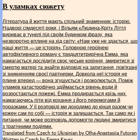
В уламках сюжету
Література й життя мають спільний знаменник: історію.
Надворі сімдесяті роки, і Вільям «Людина-Кріт» Літтл
вириває в тунелі під своїм будинком фразу, яка
незворотно вплине на хід світу: «Нам уже не здається, що
наші життя — це історія». Головною героїнею
автофіктивного роману є тридцятитрирічна Емма, яка
намагається дослідити своє чеське коріння, змиритися зі
смертю матері та знайти відповіді на запитання, пов’язані
зі зникненням своєї партнерки. Довкола неї історія не
плине вперед — вона згущується і розколюється. Поміж
уламків катастрофічно здіймається рівень води й
розростаються пожежі. Емма продирається крізь них,
намагаючись піти від кохання з його перемогами й
поразками. У її розповіді ми доходимо до кінця разом чи
кожен сам по собі — історія ж залишається. Так само як і
питання, чи може розповідь допомогти людині змиритися
з трагічними подіями.
Translated from Czech to Ukrainian by Olha-Anastasiia Futoran
Written in Czech by Emma Kausc