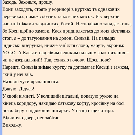
Заходь. Заходьте, прошу.
Вони заходять, стоять у коридорі в куртках та однакових
черевиках, поміж собачих та котячих мисок. Я у верхній
частині піжами та джинсах, босий. Несподівано западає тиша,
бо Коен щойно замовк. Кася придивляється до моїх кістлявих
стоп, я – до татуювання на долоні Сильвії. На пальцях
індійські візерунки, нижче зап’ястя слово, мабуть, акронім:
YOLO. А Каськи над лівим великим пальцем знак питання –
чи не дзеркальний? Так, схиляю голову. Щось нове?
Нарешті Сильвія знімає куртку та допомагає Касьці з замком,
який у неї заїв.
Назовні чути дряпання пса.
Дякую. Дідусь?
У своїй кімнаті. У колишній вітальні, показую рукою на
кінець коридору, накидаю батькову кофту, кросівку на босі
ноги, беру з підвіконня цигарки. У пачці є ще чотири.
Відчиняю двері, пес забігає.
Виходжу.