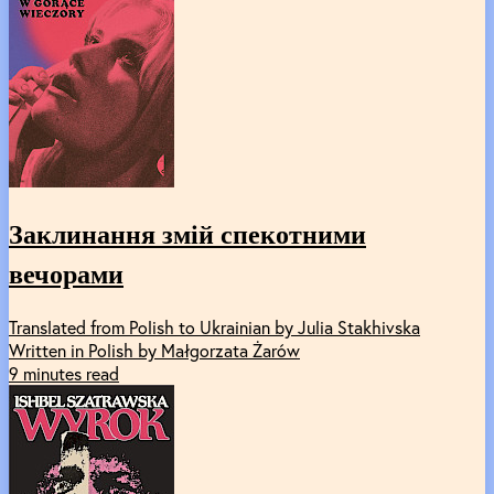
Заклинання змій спекотними
вечорами
Translated from Polish to Ukrainian by Julia Stakhivska
Written in Polish by Małgorzata Żarów
9 minutes read