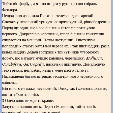
Тобто він фарбує, а я з косинцем у руці креслю спіраль
Феодора.
Нещодавно дзвонила Ґражина, телефон досі гарячий.
Спочатку невеликий трикутник прямокутний, рівнобедрений.
Поряд ще один, що його більший катет є гіпотенузою
першого. Докреслюю коротший, тепер більший трикутник
спирається на менший. Потім наступний. Гіпотенузи
попередніх стають катетами чергових. І так шістнадцять разів,
кільканадцять дедалі гостріших трикутників утворюють
форму, що нагадує мушлю равлика, черепашку.
Mollusca
,
Conchifera
,
Gastropoda
, наскільки пригадую. Домальовую
тіло і ріжки, незграбні, нема в мене цього таланту.
Насамкінець батько штрикає геометричного черевоногого
олівцем.
Він нічого не каже, неуважний. Геню, так і хочеться сказати,
що ти заїхав за лінію.
З Олею воно виходить краще.
Запускаю наново диск. Через сім хвилин, тобто зовсім
посередині, лунає дзвінок у двері.