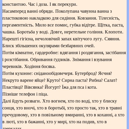
константою. Час і доза. І як перекури.
Насамперед ванні обряди. Поколупана чавунна ванна з
пластиковою накладкою для сидіння. Ковзання. Тілесність,
пергаментність. Мило все помиє, губка відітре. Щітка, паста,
чашка. Боротьба у воді. Довге, неретельне гоління. Клопоти.
Нарешті гігієна, нечоловічий запах квітучого лугу. Сяяння.
Блиск збільшених окулярами безбарвних очей.
Потім кімнатне, гардеробне: вдягання і роздягання, застібання
і розстібання. Обривання ґудзиків. Знімання і взування
черевиків. Ходіння босяка.
Потім кухонне: сніданообідовечеря. Бутерброд? Яєчня?
Некруто варене яйце? Круто? Сирна паста? Рибна? Салат?
Пластівці? Вівсянка? Йогурт? Їжа для пса і кота.
Пізніше телефон і піца.
Далі йдуть розваги. Хто вогнем, хто по воді, хто у блиску
сонця, хто вночі, хто в боротьбі, хто просто так, хто в травні
пречудовому, хто в повільному вмиранні, хто в коханні, а хто
в люті, хто в бажанні, хто у мирі, хто на подив, хто в
дзеркалах.