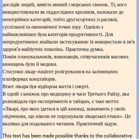
дослідів людей, замість мишей і морських свинок. Ті, кого
використовували як піддослідних кроликів, належали до
непотрібних категорій, тобто другосортних із расової,
суспільної та економічної точки зору. Однією з
найважливіших була категорія продуктивності. Для
непродуктивних знайшли застосування: їх використали в ім’я
здоров’я майбутніх поколінь. Практична думка.
Поміж планувальників, виконавців, співучасників масових
винищень були й медики.
Стосунки лікар-пацієнт розігрувалися на залізницних
платформах концтаборів.
Візит лікаря був відбором життя і смерті.
В одній з книжок про медицину в часи Третього Райху, яка
розповідала про експерименти в таборах, є таке мотто:
«Лікарі, про яких ідеться в цій книжці, зазначають у своїх
свідченнях, що ніколи не порушували лікарської етики». Це
вказівка для подальшого читання. Практичний задум.
This text has been made possible thanks to the collaborative