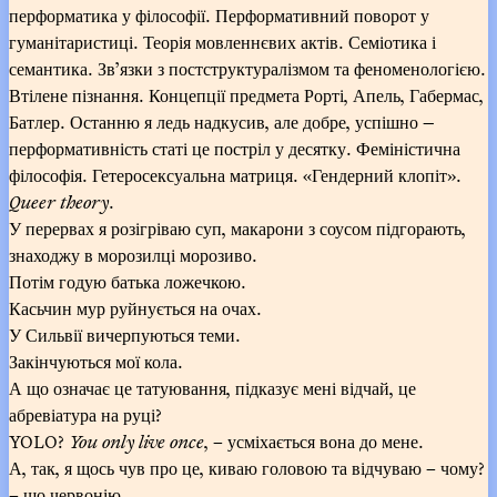
перформатика у філософії. Перформативний поворот у
гуманітаристиці. Теорія мовленнєвих актів. Семіотика і
семантика. Зв’язки з постструктуралізмом та феноменологією.
Втілене пізнання. Концепції предмета Рорті, Апель, Габермас,
Батлер. Останню я ледь надкусив, але добре, успішно —
перформативність статі це постріл у десятку. Феміністична
філософія. Гетеросексуальна матриця. «Гендерний клопіт».
Queer theory
.
У перервах я розігріваю суп, макарони з соусом підгорають,
знаходжу в морозилці морозиво.
Потім годую батька ложечкою.
Касьчин мур руйнується на очах.
У Сильвії вичерпуються теми.
Закінчуються мої кола.
А що означає це татуювання, підказує мені відчай, це
абревіатура на руці?
YOLO?
You only live once
, – усміхається вона до мене.
А, так, я щось чув про це, киваю головою та відчуваю – чому?
– що червонію.