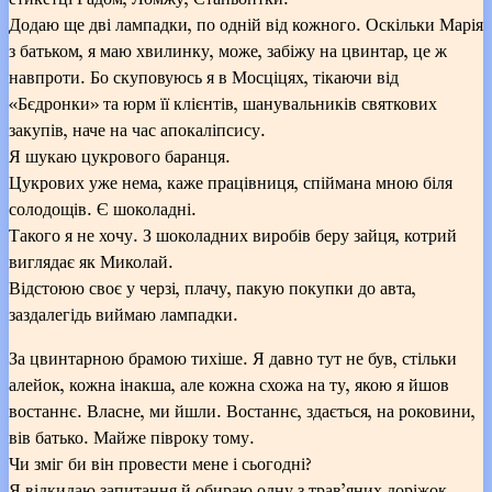
Додаю ще дві лампадки, по одній від кожного. Оскільки Марія
з батьком, я маю хвилинку, може, забіжу на цвинтар, це ж
навпроти. Бо скуповуюсь я в Мосціцях, тікаючи від
«Бєдронки» та юрм її клієнтів, шанувальників святкових
закупів, наче на час апокаліпсису.
Я шукаю цукрового баранця.
Цукрових уже нема, каже працівниця, спіймана мною біля
солодощів. Є шоколадні.
Такого я не хочу. З шоколадних виробів беру зайця, котрий
виглядає як Миколай.
Відстоюю своє у черзі, плачу, пакую покупки до авта,
заздалегідь виймаю лампадки.
За цвинтарною брамою тихіше. Я давно тут не був, стільки
алейок, кожна інакша, але кожна схожа на ту, якою я йшов
востаннє. Власне, ми йшли. Востаннє, здається, на роковини,
вів батько. Майже півроку тому.
Чи зміг би він провести мене і сьогодні?
Я відкидаю запитання й обираю одну з трав’яних доріжок,