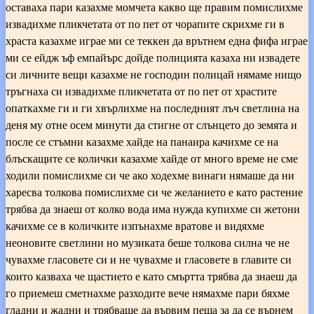
оставаха пари казахме момчета какво ще правим помислихме
извадихме пликчетата от по пет от чорапите скрихме ги в
храста казахме играе ми се теккен да врътнем една фифа играе
ми се ейдж ъф емпайърс дойде полицията казаха ни извадете
си личните вещи казахме не господин полицай нямаме нищо
тръгнаха си извадихме пликчетата от по пет от храстите
опаткахме ги и ги хвърлихме на последният лъч светлина на
деня му отне осем минути да стигне от слънцето до земята и
после се стъмни казахме хайде на панаира качихме се на
блъскащите се колички казахме хайде от много време не сме
ходили помислихме си че ако ходехме винаги нямаше да ни
харесва толкова помислихме си че желанието е като растение
трябва да знаеш от колко вода има нужда купихме си жетони
качихме се в количките изпънахме вратове и видяхме
неоновите светлини но музиката беше толкова силна че не
чувахме гласовете си и не чувахме и гласовете в главите си
които казваха че щастието е като смъртта трябва да знаеш да
го приемеш сметнахме разходите вече нямахме пари бяхме
гладни и жадни и трябваше да вървим пеша за да се върнем