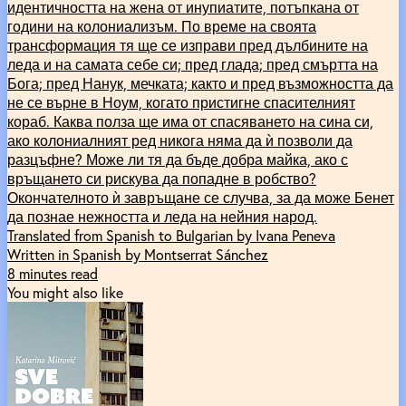
идентичността на жена от инупиатите, потъпкана от
години на колониализъм. По време на своята
трансформация тя ще се изправи пред дълбините на
леда и на самата себе си; пред глада; пред смъртта на
Бога; пред Нанук, мечката; както и пред възможността да
не се върне в Ноум, когато пристигне спасителният
кораб. Каква полза ще има от спасяването на сина си,
ако колониалният ред никога няма да ѝ позволи да
разцъфне? Може ли тя да бъде добра майка, ако с
връщането си рискува да попадне в робство?
Окончателното ѝ завръщане се случва, за да може Бенет
да познае нежността и леда на нейния народ.
Translated from Spanish to Bulgarian by Ivana Peneva
Written in Spanish by Montserrat Sánchez
8 minutes read
You might also like