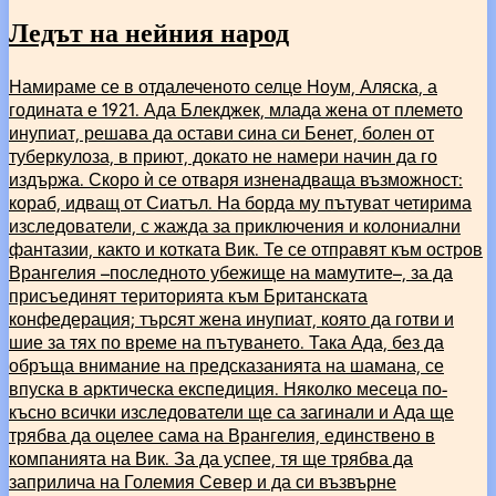
Ледът на нейния народ
Намираме се в отдалеченото селце Ноум, Аляска, а
годината е 1921. Ада Блекджек, млада жена от племето
инупиат, решава да остави сина си Бенет, болен от
туберкулоза, в приют, докато не намери начин да го
издържа. Скоро ѝ се отваря изненадваща възможност:
кораб, идващ от Сиатъл. На борда му пътуват четирима
изследователи, с жажда за приключения и колониални
фантазии, както и котката Вик. Те се отправят към остров
Врангелия –последното убежище на мамутите–, за да
присъединят територията към Британската
конфедерация; търсят жена инупиат, която да готви и
шие за тях по време на пътуването. Така Ада, без да
обръща внимание на предсказанията на шамана, се
впуска в арктическа експедиция. Няколко месеца по-
късно всички изследователи ще са загинали и Ада ще
трябва да оцелее сама на Врангелия, единствено в
компанията на Вик. За да успее, тя ще трябва да
заприлича на Големия Север и да си възвърне