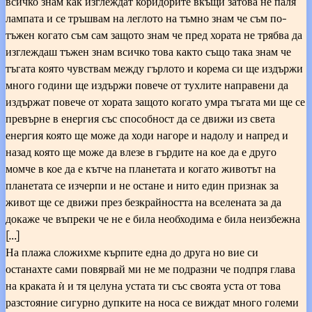
всичко знам как изглеждат коридорите вкъщи затова не паля
лампата и се тръшвам на леглото на тъмно знам че съм по-
тъжен когато съм сам защото знам че пред хората не трябва да
изглеждаш тъжен знам всичко това както също така знам че
тъгата която чувствам между гърлото и корема си ще издържи
много години ще издържи повече от тухлите направени да
издържат повече от хората защото когато умра тъгата ми ще се
превърне в енергия със способност да се движи из света
енергия която ще може да ходи нагоре и надолу и напред и
назад която ще може да влезе в гърдите на кое да е друго
момче в кое да е кътче на планетата и когато животът на
планетата се изчерпи и не остане и нито един признак за
живот ще се движи през безкрайността на вселената за да
докаже че въпреки че не е била необходима е била неизбежна
[…]
На плажа сложихме кърпите една до друга но вие си
останахте сами повярвай ми не ме подразни че подпря глава
на краката ѝ и тя целуна устата ти със своята уста от това
разстояние сигурно дупките на носа се виждат много големи