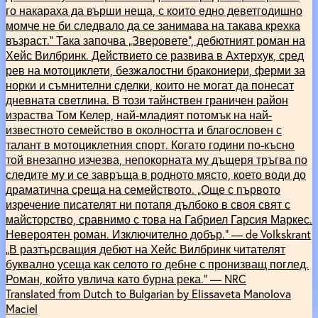
го накараха да върши неща, с които едно деветгодишно
момче не би следвало да се занимава на такава крехка
възраст.“ Така започва „Зверовете“, дебютният роман на
Хейс Вилбринк. Действието се развива в Ахтерхук, сред
рев на мотоциклети, безжалостни бракониери, ферми за
норки и съмнителни сделки, които не могат да понесат
дневната светлина. В този тайнствен граничен район
израства Том Келер, най-младият потомък на най-
известното семейство в околността и благословен с
талант в мотоциклетния спорт. Когато години по-късно
той внезапно изчезва, непокорната му дъщеря тръгва по
следите му и се завръща в родното място, което води до
драматична среща на семейството. „Още с първото
изречение писателят ни потапя дълбоко в своя свят с
майсторство, сравнимо с това на Габриел Гарсия Маркес.
Невероятен роман. Изключително добър.“ — de Volkskrant
„В разтърсващия дебют на Хейс Вилбринк читателят
буквално усеща как селото го дебне с пронизващ поглед.
Роман, който увлича като бурна река.“ — NRC
Translated from Dutch to Bulgarian by Elissaveta Manolova
Maciel