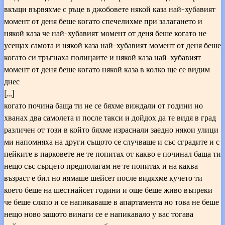
вкъщи вървяхме с ръце в джобовете някой каза най-хубавият
момент от деня беше когато спечелихме при залагането и
някой каза че най-хубавият момент от деня беше когато не
усещах самота и някой каза най-хубавият момент от деня беше
когато си тръгнаха полицаите и някой каза най-хубавият
момент от деня беше когато някой каза в колко ще се видим
днес
[…]
когато почина баща ти не се бяхме виждали от години но
хванах два самолета и после такси и дойдох да те видя в град
различен от този в който бяхме израснали заедно някои улици
ми напомняха на други същото се случваше и със сградите и с
пейките в парковете не те попитах от какво е починал баща ти
нещо със сърцето предполагам не те попитах и на каква
възраст е бил но нямаше шейсет после видяхме кучето ти
което беше на шестнайсет години и още беше живо въпреки
че беше сляпо и се напикаваше в апартамента но това не беше
нещо ново защото винаги се е напикавало у вас тогава