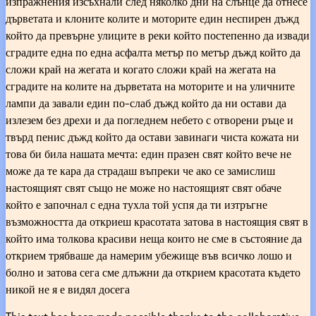
изпражнения изсъхнали след няколко дни на слънце да отнесе
дърветата и клоните колите и моторите един неспирен дъжд
който да превърне улиците в реки който постепенно да извади
сградите една по една асфалта метър по метър дъжд който да
сложи край на жегата и когато сложи край на жегата на
сградите на колите на дърветата на моторите и на уличните
лампи да завали един по-слаб дъжд който да ни остави да
излезем без дрехи и да погледнем небето с отворени ръце и
твърд пенис дъжд който да остави завинаги чиста кожата ни
това би била нашата мечта: един празен свят който вече не
може да те кара да страдаш въпреки че ако се замислиш
настоящият свят също не може но настоящият свят обаче
който е започнал с една тухла той успя да ти изтръгне
възможността да откриеш красотата затова в настоящия свят в
който има толкова красиви неща които не сме в състояние да
открием трябваше да намерим убежище във всичко лошо и
болно и затова сега сме длъжни да открием красотата където
никой не я е видял досега