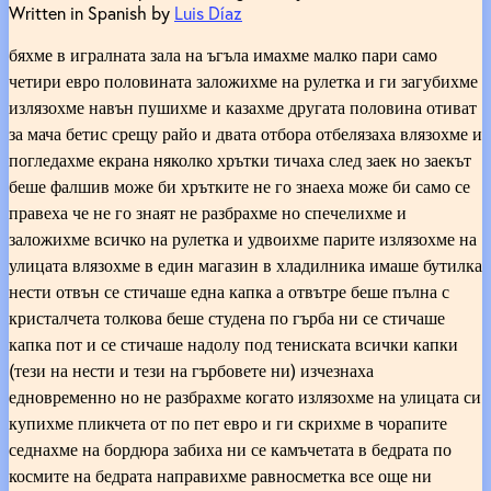
Written in Spanish by
Luis Díaz
бяхме в игралната зала на ъгъла имахме малко пари само
четири евро половината заложихме на рулетка и ги загубихме
излязохме навън пушихме и казахме другата половина отиват
за мача бетис срещу райо и двата отбора отбелязаха влязохме и
погледахме екрана няколко хрътки тичаха след заек но заекът
беше фалшив може би хрътките не го знаеха може би само се
правеха че не го знаят не разбрахме но спечелихме и
заложихме всичко на рулетка и удвоихме парите излязохме на
улицата влязохме в един магазин в хладилника имаше бутилка
нести отвън се стичаше една капка а отвътре беше пълна с
кристалчета толкова беше студена по гърба ни се стичаше
капка пот и се стичаше надолу под тениската всички капки
(тези на нести и тези на гърбовете ни) изчезнаха
едновременно но не разбрахме когато излязохме на улицата си
купихме пликчета от по пет евро и ги скрихме в чорапите
седнахме на бордюра забиха ни се камъчетата в бедрата по
космите на бедрата направихме равносметка все още ни