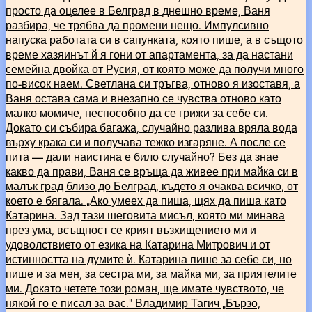
просто да оцелее в Белград в днешно време, Ваня
разбира, че трябва да промени нещо. Импулсивно
напуска работата си в сапунката, която пише, а в същото
време хазяинът й я гони от апартамента, за да настани
семейна двойка от Русия, от която може да получи много
по-висок наем. Светлана си тръгва, отново я изоставя, а
Ваня остава сама и внезапно се чувства отново като
малко момиче, неспособно да се грижи за себе си.
Докато си събира багажа, случайно разлива вряла вода
върху крака си и получава тежко изгаряне. А после се
пита — дали наистина е било случайно? Без да знае
какво да прави, Ваня се връща да живее при майка си в
малък град близо до Белград, където я очаква всичко, от
което е бягала. „Ако умеех да пиша, щях да пиша като
Катарина. Зад тази шеговита мисъл, която ми минава
през ума, всъщност се крият възхищението ми и
удоволствието от езика на Катарина Митрович и от
истинността на думите ѝ. Катарина пише за себе си, но
пише и за мен, за сестра ми, за майка ми, за приятелите
ми. Докато четете този роман, ще имате чувството, че
някой го е писал за вас.“ Владимир Тагич „Бързо,