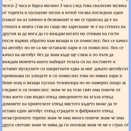
челси 2 часа и барса милано 3 часа след това свалихме музика
от торента и пуснахме песни в ютюб тогава погледнах един
плакат на ал пачино в белязаният и ми се прииска да е на
стената в моята стая но също ми харесваше че е на стената на
другия за да мога да го виждам когато му отивам на гости
после вървях обратно към вкъщи и си помислих: бих се качил
на автобус но не са ми останали пари и си помислих: бих се
качил на автобус без да знам къде ще сляза и по пътя да
виждам момчета които набират телата си на лостовете и
оставят мускулите си напрегнати едва за миг докато автобусът
преминава по улиците и си помислих това но нямах пари и
беше нощ и вкъщи пуснах телевизора но не намерих нищо за
гледане и си помислих: знам че на този свят има повече от
това което съм видял отвъд заведението на ъгъла отвъд
домовете на приятелите отвъд мястото където може да те
остави един автобус отвъд сградите и фабриките отвъд
незастроените терени знам че има много повече знам че има
други светове знам че няма да ги опозная знам че ме е страх от