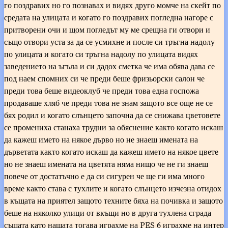
го поздравих но го познавах и видях друго момче на скейт по
средата на улицата и когато го поздравих погледна нагоре с
притворени очи и щом погледът му ме срещна ги отвори и
също отвори уста за да се усмихне и после си тръгна надолу
по улицата и когато си тръгна надолу по улицата видях
заведението на ъгъла и си дадох сметка че има обява дава се
под наем спомних си че преди беше фризьорски салон че
преди това беше видеоклуб че преди това една госпожа
продаваше хляб че преди това не знам защото все още не се
бях родил и когато слънцето започна да се снижава цветовете
се промениха станаха трудни за обяснение както когато искаш
да кажеш името на някое дърво но не знаеш имената на
дърветата както когато искаш да кажеш името на някое цвете
но не знаеш имената на цветята няма нищо че не ги знаеш
повече от достатъчно е да си сигурен че ще ги има много
време както става с тухлите и когато слънцето изчезна отидох
в къщата на приятел защото техните бяха на почивка и защото
беше на няколко улици от вкъщи но в друга тухлена сграда
същата като нашата тогава играхме на PES 6 играхме на интер