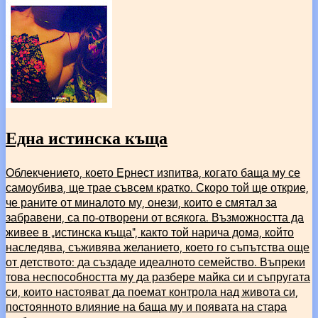
Една истинска къща
Облекчението, което Ернест изпитва, когато баща му се
самоубива, ще трае съвсем кратко. Скоро той ще открие,
че раните от миналото му, онези, които е смятал за
забравени, са по-отворени от всякога. Възможността да
живее в „истинска къща“, както той нарича дома, който
наследява, съживява желанието, което го съпътства още
от детството: да създаде идеалното семейство. Въпреки
това неспособността му да разбере майка си и съпругата
си, които настояват да поемат контрола над живота си,
постоянното влияние на баща му и появата на стара