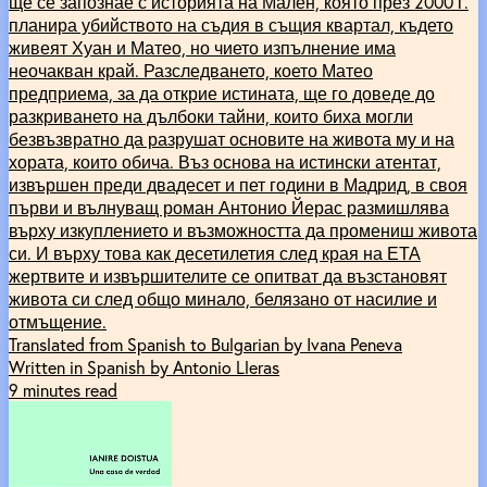
ще се запознае с историята на Мален, която през 2000 г.
планира убийството на съдия в същия квартал, където
живеят Хуан и Матео, но чието изпълнение има
неочакван край. Разследването, което Матео
предприема, за да открие истината, ще го доведе до
разкриването на дълбоки тайни, които биха могли
безвъзвратно да разрушат основите на живота му и на
хората, които обича. Въз основа на истински атентат,
извършен преди двадесет и пет години в Мадрид, в своя
първи и вълнуващ роман Антонио Йерас размишлява
върху изкуплението и възможността да промениш живота
си. И върху това как десетилетия след края на ЕТА
жертвите и извършителите се опитват да възстановят
живота си след общо минало, белязано от насилие и
отмъщение.
Translated from Spanish to Bulgarian by Ivana Peneva
Written in Spanish by Antonio Lleras
9 minutes read