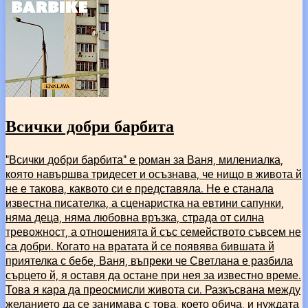
Всички добри барбита
"Всички добри барбита" е роман за Ваня, милениалка,
която навършва тридесет и осъзнава, че нищо в живота й
не е такова, каквото си е представяла. Не е станала
известна писателка, а сценаристка на евтини сапунки,
няма деца, няма любовна връзка, страда от силна
тревожност, а отношенията й със семейството съвсем не
са добри. Когато на вратата й се появява бившата й
приятелка с бебе, Ваня, въпреки че Светлана е разбила
сърцето й, я оставя да остане при нея за известно време.
Това я кара да преосмисли живота си. Разкъсвана между
желанието да се занимава с това, което обича, и нуждата