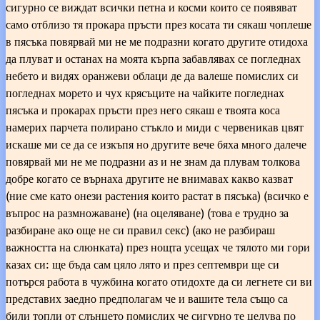
сигурно се виждат всички петна и косми които се появяват
само отблизо тя прокара пръсти през косата ти сякаш чоплеше
в пясъка повярвай ми не ме подразни когато другите отидоха
да плуват и останах на моята кърпа забавлявах се погледнах
небето и видях оранжеви облаци де да валеше помислих си
погледнах морето и чух крясъците на чайките погледнах
пясъка и прокарах пръсти през него сякаш е твоята коса
намерих парчета полирано стъкло и миди с червеникав цвят
искаше ми се да се изкъпя но другите вече бяха много далече
повярвай ми не ме подразни аз и не знам да плувам толкова
добре когато се върнаха другите не внимавах какво казват
(ние сме като онези растения които растат в пясъка) (всичко е
въпрос на размножаване) (на оцеляване) (това е трудно за
разбиране ако още не си правил секс) (ако не разбираш
важността на слюнката) през нощта усещах че тялото ми гори
казах си: ще бъда сам цяло лято и през септември ще си
потърся работа в чужбина когато отидохте да си легнете си ви
представих заедно предполагам че и вашите тела също са
били топли от слънцето помислих че сигурно те целува по