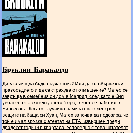
Бруклин-Баракалдо
Да мълчи и да бъде съучастник? Или да се обърне към
правосъдието и да се страхува от отмъщение? Матео се
завръща в семейния си дом в Мадрид, след като е бил
уволнен от архитектурното бюро, в което е работил в
Барселона. Когато случайно намира пистолет сред
вещите на баща си Хуан, Матео започва да подозира, че
той е имал връзка с атентат на ЕТА, извършен преди
двадесет години в квартала. Успоредно с това читателят