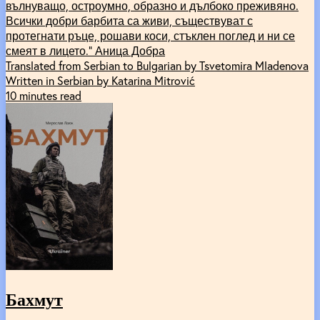
вълнуващо, остроумно, образно и дълбоко преживяно.
Всички добри барбита са живи, съществуват с
протегнати ръце, рошави коси, стъклен поглед и ни се
смеят в лицето.“ Аница Добра
Translated from Serbian to Bulgarian by Tsvetomira Mladenova
Written in Serbian by Katarina Mitrović
10 minutes read
Бахмут