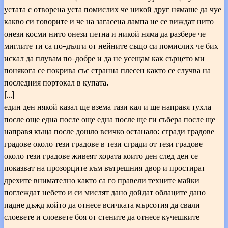
устата с отворена уста помислих че никой друг нямаше да чуе
какво си говорите и че на загасена лампа не се виждат нито
онези косми нито онези петна и никой няма да разбере че
миглите ти са по-дълги от нейните също си помислих че бих
искал да плувам по-добре и да не усещам как сърцето ми
понякога се покрива със странна плесен както се случва на
последния портокал в купата.
[…]
един ден някой казал ще взема тази кал и ще направя тухла
после още една после още една после ще ги събера после ще
направя къща после дошло всичко останало: сгради градове
градове около тези градове в тези сгради от тези градове
около тези градове живеят хората които ден след ден се
показват на прозорците към вътрешния двор и простират
дрехите внимателно както са го правели техните майки
поглеждат небето и си мислят дано дойдат облаците дано
падне дъжд който да отнесе всичката мърсотия да свали
слоевете и слоевете боя от стените да отнесе кучешките