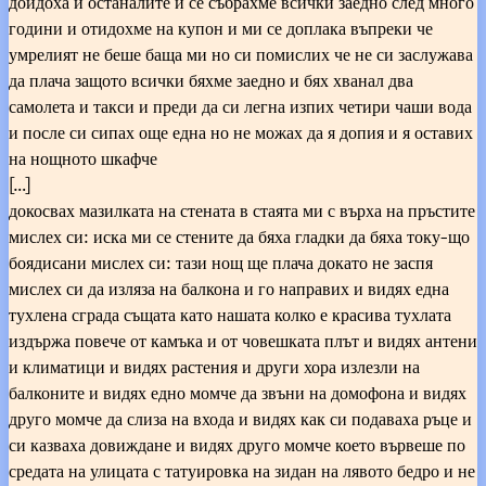
дойдоха и останалите и се събрахме всички заедно след много
години и отидохме на купон и ми се доплака въпреки че
умрелият не беше баща ми но си помислих че не си заслужава
да плача защото всички бяхме заедно и бях хванал два
самолета и такси и преди да си легна изпих четири чаши вода
и после си сипах още една но не можах да я допия и я оставих
на нощното шкафче
[…]
докосвах мазилката на стената в стаята ми с върха на пръстите
мислех си: иска ми се стените да бяха гладки да бяха току-що
боядисани мислех си: тази нощ ще плача докато не заспя
мислех си да изляза на балкона и го направих и видях една
тухлена сграда същата като нашата колко е красива тухлата
издържа повече от камъка и от човешката плът и видях антени
и климатици и видях растения и други хора излезли на
балконите и видях едно момче да звъни на домофона и видях
друго момче да слиза на входа и видях как си подаваха ръце и
си казваха довиждане и видях друго момче което вървеше по
средата на улицата с татуировка на зидан на лявото бедро и не