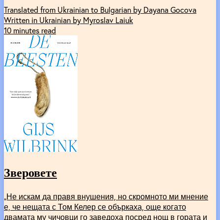
Translated from Ukrainian to Bulgarian by Dayana Gocova
Written in Ukrainian by Myroslav Laiuk
10 minutes read
Зверовете
„Не искам да правя внушения, но скромното ми мнение
е, че нещата с Том Келер се объркаха, още когато
двамата му чичовци го заведоха посред нощ в гората и