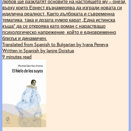
любов ще разклатят основите на настоящето му – онези,
върху които Ернест възнамерява да изгради новата си
идилична реалност. Както дълбоката и съвременна
тематика, така и дозата хумор карат „Една истинска
къща“ да се откроява като роман с нарастващо
психологическо напрежение, който е едновременно
близък и динамичен.
Translated from Spanish to Bulgarian by Ivana Peneva
Written in Spanish by Ianire Doistua
9 minutes read