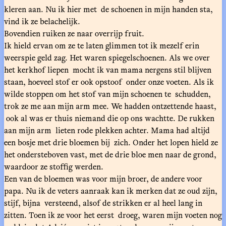
kleren aan. Nu ik hier met de schoenen in mijn handen sta,
vind ik ze belachelijk.
Bovendien ruiken ze naar overrijp fruit.
Ik hield ervan om ze te laten glimmen tot ik mezelf erin
weerspie geld zag. Het waren spiegelschoenen. Als we over
het kerkhof liepen mocht ik van mama nergens stil blijven
staan, hoeveel stof er ook opstoof onder onze voeten. Als ik
wilde stoppen om het stof van mijn schoenen te schudden,
trok ze me aan mijn arm mee. We hadden ontzettende haast,
ook al was er thuis niemand die op ons wachtte. De rukken
aan mijn arm lieten rode plekken achter. Mama had altijd
een bosje met drie bloemen bij zich. Onder het lopen hield ze
het ondersteboven vast, met de drie bloe men naar de grond,
waardoor ze stoffig werden.
Een van de bloemen was voor mijn broer, de andere voor
papa. Nu ik de veters aanraak kan ik merken dat ze oud zijn,
stijf, bijna versteend, alsof de strikken er al heel lang in
zitten. Toen ik ze voor het eerst droeg, waren mijn voeten nog