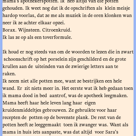
mama’s apothekerspotten. Ik heb altijd van die potten
gehouden. Ik weet nog dat ik de opschriften als klein meisje
hardop voorlas, dat ze me als muziek in de oren klonken wan
neer ik ze achter elkaar opzei.
Borax. Wijnsteen. Citroenkruid.
Ik las ze op als een toverformule.
Ik houd er nog steeds van om de woorden te lezen die in zwart
schoonschrift op het porselein zijn geschilderd en de grote
krullen aan de uiteinden van de zwierige letters aan te
raken.
Ik neem niet alle potten mee, want ze bestrijken een hele
wand. Er zit niets meer in. Het eerste wat ik heb gedaan toen
ik mama dood in bed aantrof, was de apotheek leegmaken.
Mama heeft haar hele leven lang haar eigen
kruidenmiddeltjes gebrouwen. Ze gebruikte voor haar
recepten de potten op de bovenste plank. De rest van de
potten heeft ze leeggemaakt toen ik zwanger was. Want als
mama in huis iets aanpaste, was dat altijd voor Sara’s