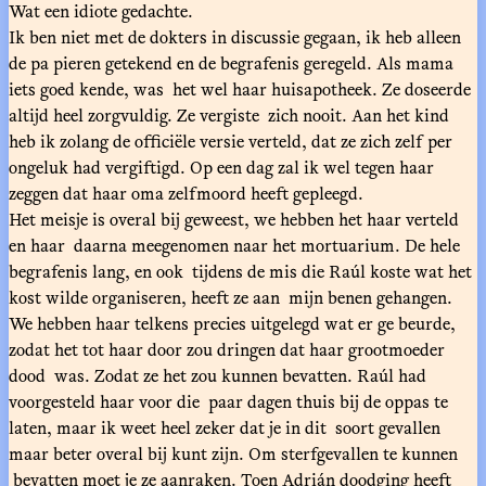
Wat een idiote gedachte.
Ik ben niet met de dokters in discussie gegaan, ik heb alleen
de pa pieren getekend en de begrafenis geregeld. Als mama
iets goed kende, was het wel haar huisapotheek. Ze doseerde
altijd heel zorgvuldig. Ze vergiste zich nooit. Aan het kind
heb ik zolang de officiële versie verteld, dat ze zich zelf per
ongeluk had vergiftigd. Op een dag zal ik wel tegen haar
zeggen dat haar oma zelfmoord heeft gepleegd.
Het meisje is overal bij geweest, we hebben het haar verteld
en haar daarna meegenomen naar het mortuarium. De hele
begrafenis lang, en ook tijdens de mis die Raúl koste wat het
kost wilde organiseren, heeft ze aan mijn benen gehangen.
We hebben haar telkens precies uitgelegd wat er ge beurde,
zodat het tot haar door zou dringen dat haar grootmoeder
dood was. Zodat ze het zou kunnen bevatten. Raúl had
voorgesteld haar voor die paar dagen thuis bij de oppas te
laten, maar ik weet heel zeker dat je in dit soort gevallen
maar beter overal bij kunt zijn. Om sterfgevallen te kunnen
bevatten moet je ze aanraken. Toen Adrián doodging heeft