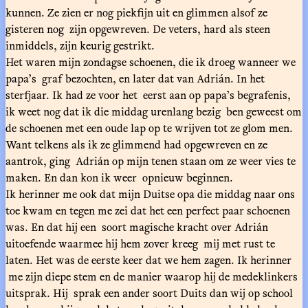
kunnen. Ze zien er nog piekfijn uit en glimmen alsof ze
gisteren nog zijn opgewreven. De veters, hard als steen
inmiddels, zijn keurig gestrikt.
Het waren mijn zondagse schoenen, die ik droeg wanneer we
papa’s graf bezochten, en later dat van Adrián. In het
sterfjaar. Ik had ze voor het eerst aan op papa’s begrafenis,
ik weet nog dat ik die middag urenlang bezig ben geweest om
de schoenen met een oude lap op te wrijven tot ze glom men.
Want telkens als ik ze glimmend had opgewreven en ze
aantrok, ging Adrián op mijn tenen staan om ze weer vies te
maken. En dan kon ik weer opnieuw beginnen.
Ik herinner me ook dat mijn Duitse opa die middag naar ons
toe kwam en tegen me zei dat het een perfect paar schoenen
was. En dat hij een soort magische kracht over Adrián
uitoefende waarmee hij hem zover kreeg mij met rust te
laten. Het was de eerste keer dat we hem zagen. Ik herinner
me zijn diepe stem en de manier waarop hij de medeklinkers
uitsprak. Hij sprak een ander soort Duits dan wij op school