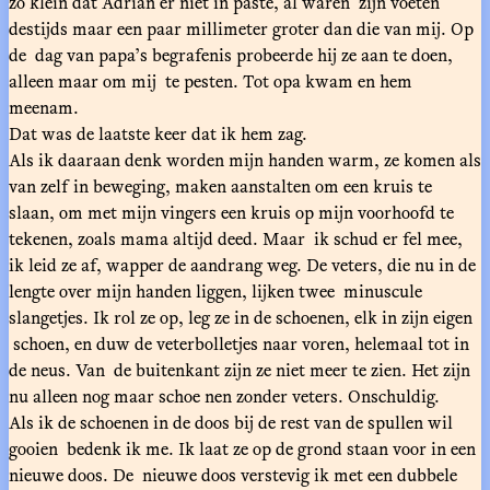
zo klein dat Adrián er niet in paste, al waren zijn voeten
destijds maar een paar millimeter groter dan die van mij. Op
de dag van papa’s begrafenis probeerde hij ze aan te doen,
alleen maar om mij te pesten. Tot opa kwam en hem
meenam.
Dat was de laatste keer dat ik hem zag.
Als ik daaraan denk worden mijn handen warm, ze komen als
van zelf in beweging, maken aanstalten om een kruis te
slaan, om met mijn vingers een kruis op mijn voorhoofd te
tekenen, zoals mama altijd deed. Maar ik schud er fel mee,
ik leid ze af, wapper de aandrang weg. De veters, die nu in de
lengte over mijn handen liggen, lijken twee minuscule
slangetjes. Ik rol ze op, leg ze in de schoenen, elk in zijn eigen
schoen, en duw de veterbolletjes naar voren, helemaal tot in
de neus. Van de buitenkant zijn ze niet meer te zien. Het zijn
nu alleen nog maar schoe nen zonder veters. Onschuldig.
Als ik de schoenen in de doos bij de rest van de spullen wil
gooien bedenk ik me. Ik laat ze op de grond staan voor in een
nieuwe doos. De nieuwe doos verstevig ik met een dubbele