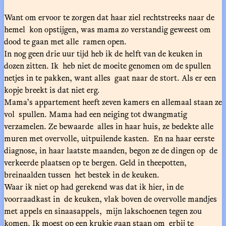
Want om ervoor te zorgen dat haar ziel rechtstreeks naar de
hemel kon opstijgen, was mama zo verstandig geweest om
dood te gaan met alle ramen open.
In nog geen drie uur tijd heb ik de helft van de keuken in
dozen zitten. Ik heb niet de moeite genomen om de spullen
netjes in te pakken, want alles gaat naar de stort. Als er een
kopje breekt is dat niet erg.
Mama’s appartement heeft zeven kamers en allemaal staan ze
vol spullen. Mama had een neiging tot dwangmatig
verzamelen. Ze bewaarde alles in haar huis, ze bedekte alle
muren met overvolle, uitpuilende kasten. En na haar eerste
diagnose, in haar laatste maanden, begon ze de dingen op de
verkeerde plaatsen op te bergen. Geld in theepotten,
breinaalden tussen het bestek in de keuken.
Waar ik niet op had gerekend was dat ik hier, in de
voorraadkast in de keuken, vlak boven de overvolle mandjes
met appels en sinaasappels, mijn lakschoenen tegen zou
komen. Ik moest op een krukje gaan staan om erbij te