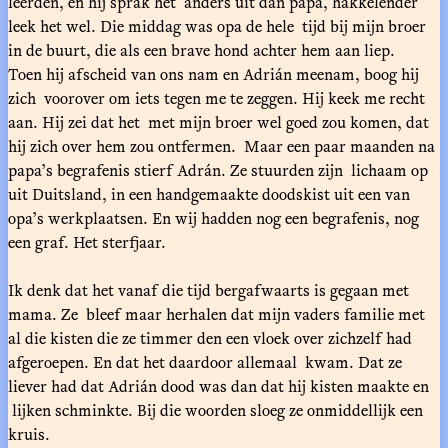
leerden, en hij sprak het anders uit dan papa, hakkelender
leek het wel. Die middag was opa de hele tijd bij mijn broer
in de buurt, die als een brave hond achter hem aan liep.
Toen hij afscheid van ons nam en Adrián meenam, boog hij
zich voorover om iets tegen me te zeggen. Hij keek me recht
aan. Hij zei dat het met mijn broer wel goed zou komen, dat
hij zich over hem zou ontfermen. Maar een paar maanden na
papa’s begrafenis stierf Adrán. Ze stuurden zijn lichaam op
uit Duitsland, in een handgemaakte doodskist uit een van
opa’s werkplaatsen. En wij hadden nog een begrafenis, nog
een graf. Het sterfjaar.
Ik denk dat het vanaf die tijd bergafwaarts is gegaan met
mama. Ze bleef maar herhalen dat mijn vaders familie met
al die kisten die ze timmer den een vloek over zichzelf had
afgeroepen. En dat het daardoor allemaal kwam. Dat ze
liever had dat Adrián dood was dan dat hij kisten maakte en
lijken schminkte. Bij die woorden sloeg ze onmiddellijk een
kruis.