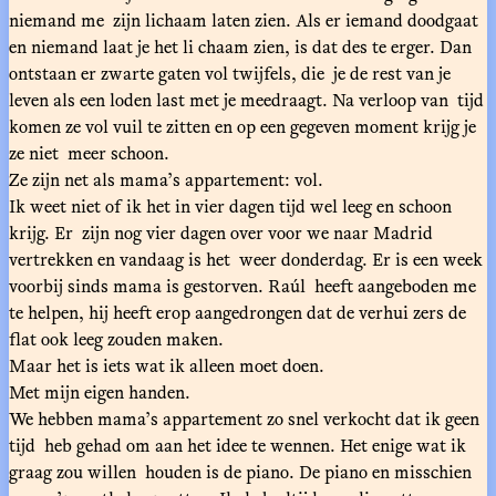
niemand me zijn lichaam laten zien. Als er iemand doodgaat
en niemand laat je het li chaam zien, is dat des te erger. Dan
ontstaan er zwarte gaten vol twijfels, die je de rest van je
leven als een loden last met je meedraagt. Na verloop van tijd
komen ze vol vuil te zitten en op een gegeven moment krijg je
ze niet meer schoon.
Ze zijn net als mama’s appartement: vol.
Ik weet niet of ik het in vier dagen tijd wel leeg en schoon
krijg. Er zijn nog vier dagen over voor we naar Madrid
vertrekken en vandaag is het weer donderdag. Er is een week
voorbij sinds mama is gestorven. Raúl heeft aangeboden me
te helpen, hij heeft erop aangedrongen dat de verhui zers de
flat ook leeg zouden maken.
Maar het is iets wat ik alleen moet doen.
Met mijn eigen handen.
We hebben mama’s appartement zo snel verkocht dat ik geen
tijd heb gehad om aan het idee te wennen. Het enige wat ik
graag zou willen houden is de piano. De piano en misschien