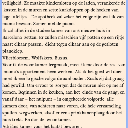
veiligheid. Ze maakte kindersloten op de laden, verankerde de
kasten in de muren en zette kurkdoppen op de hoeken van
lage tafeltjes. De apotheek zal zeker het enige zijn wat ik van
mama bewaar. Samen met de piano.
Ik zal alles in de studeerkamer van ons nieuwe huis in
Barcelona zetten. Er zullen misschien vijf potten op een rijtje
naast elkaar passen, dicht tegen elkaar aan op de gesloten
pianoklep.
Vlierbloesem. Wolfskers. Buxus.
Voor ik de woonkamer leegmaak, moet ik me door de rest van
mama’s appartement heen werken. Als ik het goed wil doen
moet ik een lo gische volgorde aanhouden. Zoals zij dat graag
had gewild. Om ervoor te zorgen dat de muren niet op me af
komen. Beginnen in de keuken, aan het einde van de gang, en
vanaf daar – het nulpunt – in omgekeerde volgorde alle
kamers door, van achteren naar voren, die hele verzameling
spullen wegwerken, alsof er een sprinkhanenplaag door het
huis trekt. En dan de woonkamer.
Adriáns kamer voor het laatst bewaren.