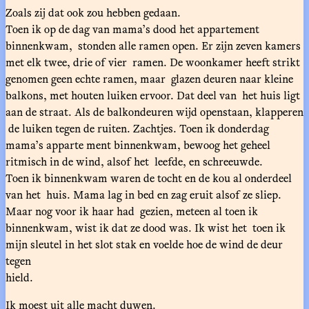
Zoals zij dat ook zou hebben gedaan.
Toen ik op de dag van mama’s dood het appartement
binnenkwam, stonden alle ramen open. Er zijn zeven kamers
met elk twee, drie of vier ramen. De woonkamer heeft strikt
genomen geen echte ramen, maar glazen deuren naar kleine
balkons, met houten luiken ervoor. Dat deel van het huis ligt
aan de straat. Als de balkondeuren wijd openstaan, klapperen
de luiken tegen de ruiten. Zachtjes. Toen ik donderdag
mama’s apparte ment binnenkwam, bewoog het geheel
ritmisch in de wind, alsof het leefde, en schreeuwde.
Toen ik binnenkwam waren de tocht en de kou al onderdeel
van het huis. Mama lag in bed en zag eruit alsof ze sliep.
Maar nog voor ik haar had gezien, meteen al toen ik
binnenkwam, wist ik dat ze dood was. Ik wist het toen ik
mijn sleutel in het slot stak en voelde hoe de wind de deur
tegen
hield.
Ik moest uit alle macht duwen.