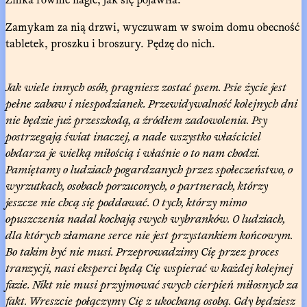
Zamykam za nią drzwi, wyczuwam w swoim domu obecność
tabletek, proszku i broszury. Pędzę do nich.
Jak wiele innych osób, pragniesz zostać psem. Psie życie jest
pełne zabaw i niespodzianek. Przewidywalność kolejnych dni
nie będzie już przeszkodą, a źródłem zadowolenia. Psy
postrzegają świat inaczej, a nade wszystko właściciel
obdarza je wielką miłością i właśnie o to nam chodzi.
Pamiętamy o ludziach pogardzanych przez społeczeństwo, o
wyrzutkach, osobach porzuconych, o partnerach, którzy
jeszcze nie chcą się poddawać. O tych, którzy mimo
opuszczenia nadal kochają swych wybranków. O ludziach,
dla których złamane serce nie jest przystankiem końcowym.
Bo takim być nie musi. Przeprowadzimy Cię przez proces
tranzycji, nasi eksperci będą Cię wspierać w każdej kolejnej
fazie. Nikt nie musi przyjmować swych cierpień miłosnych za
fakt. Wreszcie połączymy Cię z ukochaną osobą. Gdy będziesz