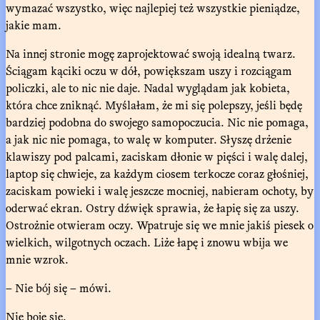
wymazać wszystko, więc najlepiej też wszystkie pieniądze,
jakie mam.
Na innej stronie mogę zaprojektować swoją idealną twarz.
Ściągam kąciki oczu w dół, powiększam uszy i rozciągam
policzki, ale to nic nie daje. Nadal wyglądam jak kobieta,
która chce zniknąć. Myślałam, że mi się polepszy, jeśli będę
bardziej podobna do swojego samopoczucia. Nic nie pomaga,
a jak nic nie pomaga, to walę w komputer. Słyszę drżenie
klawiszy pod palcami, zaciskam dłonie w pięści i walę dalej,
laptop się chwieje, za każdym ciosem terkocze coraz głośniej,
zaciskam powieki i walę jeszcze mocniej, nabieram ochoty, by
oderwać ekran. Ostry dźwięk sprawia, że łapię się za uszy.
Ostrożnie otwieram oczy. Wpatruje się we mnie jakiś piesek o
wielkich, wilgotnych oczach. Liże łapę i znowu wbija we
mnie wzrok.
– Nie bój się – mówi.
Nie boję się.