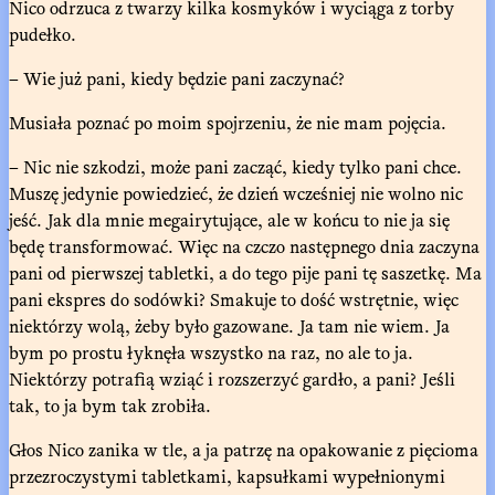
Nico odrzuca z twarzy kilka kosmyków i wyciąga z torby
pudełko.
– Wie już pani, kiedy będzie pani zaczynać?
Musiała poznać po moim spojrzeniu, że nie mam pojęcia.
– Nic nie szkodzi, może pani zacząć, kiedy tylko pani chce.
Muszę jedynie powiedzieć, że dzień wcześniej nie wolno nic
jeść. Jak dla mnie megairytujące, ale w końcu to nie ja się
będę transformować. Więc na czczo następnego dnia zaczyna
pani od pierwszej tabletki, a do tego pije pani tę saszetkę. Ma
pani ekspres do sodówki? Smakuje to dość wstrętnie, więc
niektórzy wolą, żeby było gazowane. Ja tam nie wiem. Ja
bym po prostu łyknęła wszystko na raz, no ale to ja.
Niektórzy potrafią wziąć i rozszerzyć gardło, a pani? Jeśli
tak, to ja bym tak zrobiła.
Głos Nico zanika w tle, a ja patrzę na opakowanie z pięcioma
przezroczystymi tabletkami, kapsułkami wypełnionymi