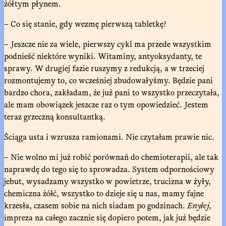
żółtym płynem.
– Co się stanie, gdy wezmę pierwszą tabletkę?
– Jeszcze nie za wiele, pierwszy cykl ma przede wszystkim
podnieść niektóre wyniki. Witaminy, antyoksydanty, te
sprawy. W drugiej fazie ruszymy z redukcją, a w trzeciej
rozmontujemy to, co wcześniej zbudowałyśmy. Będzie pani
bardzo chora, zakładam, że już pani to wszystko przeczytała,
ale mam obowiązek jeszcze raz o tym opowiedzieć. Jestem
teraz grzeczną konsultantką.
Ściąga usta i wzrusza ramionami. Nie czytałam prawie nic.
– Nie wolno mi już robić porównań do chemioterapii, ale tak
naprawdę do tego się to sprowadza. System odpornościowy
jebut, wysadzamy wszystko w powietrze, trucizna w żyły,
chemiczna żółć, wszystko to dzieje się u nas, mamy fajne
krzesła, czasem sobie na nich siadam po godzinach.
Enyłej
,
impreza na całego zacznie się dopiero potem, jak już będzie