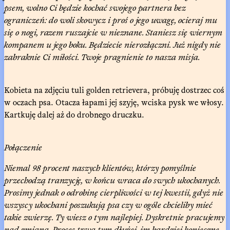
psem, wolno Ci będzie kochać swojego partnera bez
ograniczeń: do woli skowycz i proś o jego uwagę, ocieraj mu
się o nogi, razem ruszajcie w nieznane. Staniesz się wiernym
kompanem u jego boku. Będziecie nierozłączni. Już nigdy nie
zabraknie Ci miłości. Twoje pragnienie to nasza misja.
Kobieta na zdjęciu tuli golden retrievera, próbuję dostrzec coś
w oczach psa. Otacza łapami jej szyję, wciska pysk we włosy.
Kartkuję dalej aż do drobnego druczku.
Połączenie
Niemal 98 procent naszych klientów, którzy pomyślnie
przechodzą tranzycję, w końcu wraca do swych ukochanych.
Prosimy jednak o odrobinę cierpliwości w tej kwestii, gdyż nie
wszyscy ukochani poszukują psa czy w ogóle chcieliby mieć
takie zwierzę. Ty wiesz o tym najlepiej. Dyskretnie pracujemy
nad zmianą. Proces trwa tym dłużej, im bardziej konieczne