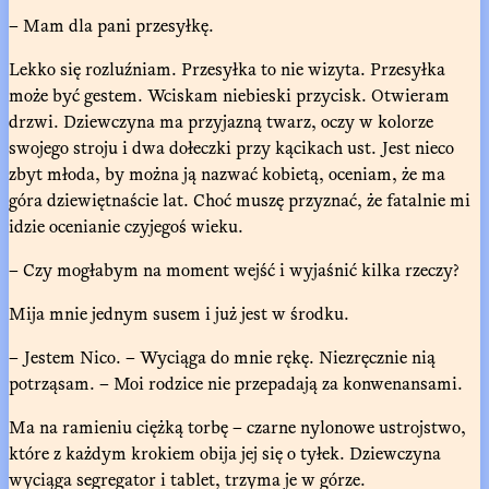
– Mam dla pani przesyłkę.
Lekko się rozluźniam. Przesyłka to nie wizyta. Przesyłka
może być gestem. Wciskam niebieski przycisk. Otwieram
drzwi. Dziewczyna ma przyjazną twarz, oczy w kolorze
swojego stroju i dwa dołeczki przy kącikach ust. Jest nieco
zbyt młoda, by można ją nazwać kobietą, oceniam, że ma
góra dziewiętnaście lat. Choć muszę przyznać, że fatalnie mi
idzie ocenianie czyjegoś wieku.
– Czy mogłabym na moment wejść i wyjaśnić kilka rzeczy?
Mija mnie jednym susem i już jest w środku.
– Jestem Nico. – Wyciąga do mnie rękę. Niezręcznie nią
potrząsam. – Moi rodzice nie przepadają za konwenansami.
Ma na ramieniu ciężką torbę – czarne nylonowe ustrojstwo,
które z każdym krokiem obija jej się o tyłek. Dziewczyna
wyciąga segregator i tablet, trzyma je w górze.