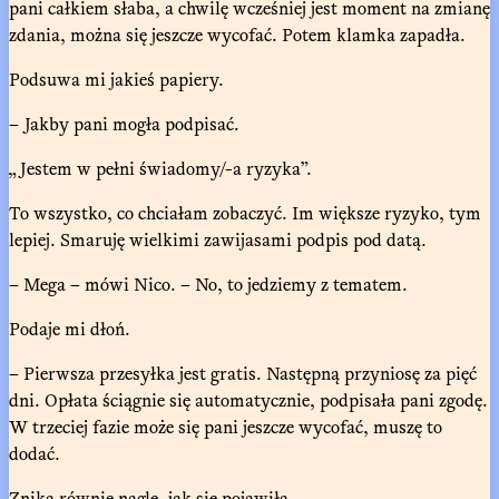
pani całkiem słaba, a chwilę wcześniej jest moment na zmianę
zdania, można się jeszcze wycofać. Potem klamka zapadła.
Podsuwa mi jakieś papiery.
– Jakby pani mogła podpisać.
„Jestem w pełni świadomy/-a ryzyka”.
To wszystko, co chciałam zobaczyć. Im większe ryzyko, tym
lepiej. Smaruję wielkimi zawijasami podpis pod datą.
– Mega – mówi Nico. – No, to jedziemy z tematem.
Podaje mi dłoń.
– Pierwsza przesyłka jest gratis. Następną przyniosę za pięć
dni. Opłata ściągnie się automatycznie, podpisała pani zgodę.
W trzeciej fazie może się pani jeszcze wycofać, muszę to
dodać.
Znika równie nagle, jak się pojawiła.