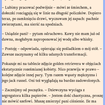
– Lubimy pracować podwójnie – mówi ze śmiechem, a
dołeczki rozciągają się w linie na długość policzków. Dopiero
teraz, po zamknięciu drzwi, wyczuwam jej zapach: pachnie
zwierzętami, ma sierść na spodniach.
– Usiądzie pani? – pytam odruchowo. Kawy nie mam już od
dawna, mogłabym zaproponować jej wodę albo whisky.
– Postoję – odpowiada, opierając się pośladkiem o mój stół. –
Zawsze zaczynamy od kilku udanych transformacji.
Pokazuje mi na tablecie zdjęcie golden retrievera w objęciach
ekstatycznie roześmianej kobiety. Nico przewija w prawo –
kolejne zdjęcie innej pary. Tym razem wąsaty mężczyzna i
jego jack russel. Oni też wyglądają na bardzo zadowolonych.
– Zacznijmy od początku. – Dziewczyna wyciąga z
segregatora kilka papierów. – Jestem dość chaotyczna, proszę
nie mówić szefowi. Muszę zmierzyć pani ciśnienie. Ile ma