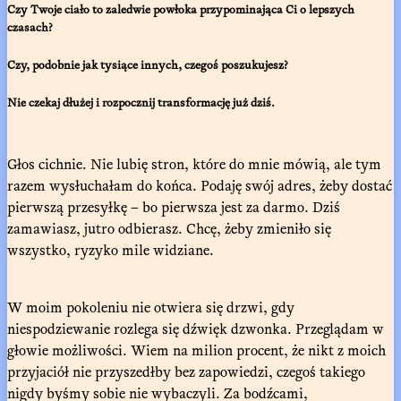
Czy Twoje ciało to zaledwie powłoka przypominająca Ci o lepszych
czasach?
Czy, podobnie jak tysiące innych, czegoś poszukujesz?
Nie czekaj dłużej i rozpocznij transformację już dziś.
Głos cichnie. Nie lubię stron, które do mnie mówią, ale tym
razem wysłuchałam do końca. Podaję swój adres, żeby dostać
pierwszą przesyłkę – bo pierwsza jest za darmo. Dziś
zamawiasz, jutro odbierasz. Chcę, żeby zmieniło się
wszystko, ryzyko mile widziane.
W moim pokoleniu nie otwiera się drzwi, gdy
niespodziewanie rozlega się dźwięk dzwonka. Przeglądam w
głowie możliwości. Wiem na milion procent, że nikt z moich
przyjaciół nie przyszedłby bez zapowiedzi, czegoś takiego
nigdy byśmy sobie nie wybaczyli. Za bodźcami,