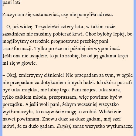
pani lat?
Zaczynam się zastanawiać, czy nie pomyliła adresu.
– O, już widzę. Trzydzieści cztery lata, w takim razie
zasadniczo nie musimy pobierać krwi. Choć byłoby lepiej, bo
moglibyśmy ostrożnie prognozować przebieg pani
transformacji. Tylko proszę mi później nie wypominać.
Jeśli ona nie usiądzie, to ja to zrobię, bo od jej gadania kręci
mi się w głowie.
– Okej, zmierzymy ciśnienie? Nie przepadam za tym, w ogóle
nie przepadam za dotykaniem innych ludzi. Ich skóra potrafi
być taka miękka, nie lubię tego. Pani nie jest taka stara,
tylko całkiem młoda, przepraszam, więc powinno być w
porządku. A jeśli woli pani, żebym wcześniej wszystko
wytłumaczyła, to oczywiście mogę to zrobić. Właściwie
nawet powinnam. Znowu dużo za dużo gadam, mój szef
mówi, że za dużo gadam.
Enyłej
, zaraz wszystko wytłumaczę.