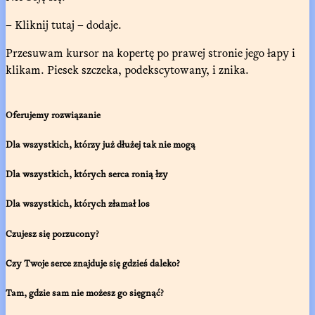
– Kliknij tutaj – dodaje.
Przesuwam kursor na kopertę po prawej stronie jego łapy i
klikam. Piesek szczeka, podekscytowany, i znika.
Oferujemy rozwiązanie
Dla wszystkich, którzy już dłużej tak nie mogą
Dla wszystkich, których serca ronią łzy
Dla wszystkich, których złamał los
Czujesz się porzucony?
Czy Twoje serce znajduje się gdzieś daleko?
Tam, gdzie sam nie możesz go sięgnąć?