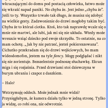
wkraczającymi do domu pod postacią człowieka, łatwo może
się wkraść napad paniki. No chyba że. Jest jedno „chyba że”.
Jeśli to ty. Wszystko trwało tak długo, że musisz się zdobyć
na wielkie gesty. Zadzwonienie do drzwi mogłoby takim być.
Chyba że to któraś ciotka. Ktoś, kto tak naprawdę wcale się o
mnie nie martwi, ale lubi, jak mi się nie układa. Wtedy może
wreszcie wziąć dziecko pod swoje skrzydła. To ostatnie, na co
mam ochotę. „Jak by nie patrzeć, jesteś pokiereszowana”.
Cichutko przekradam się do drzwi wejściowych, bo mam
wideodomofon, jestem na tyle
fancy
. Mogę podglądać i nikt
się nie zorientuje. Bezszelestnie podnoszę słuchawkę. Ekran
miga i się rozjaśnia. Przed drzwiami stoi dziewczyna w
burym ubraniu i czapce z daszkiem.
– Halo?
Wstrzymuję oddech. Może jednak mnie widzi?
Przysięgłabym, że kamera działa tylko w jedną stronę. Tylko
ja widzę, co robi ona, nie odwrotnie.