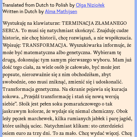
Translated from Dutch to Polish by
Olga Niziołek
Written in Dutch by
Alma Mathijsen
Wystukuję na klawiaturze: TERMINACJA ZŁAMANEGO
SERCA. To musi się natychmiast skończyć. Znajduję cudze
historie, nie chcę historii, chcę rozwiązań, a nie współczucia.
Wpisuję: TRANSFORMACJA. Wyszukiwarka informuje, że
może być matematyczna albo genetyczna. Wybieram tę
drugą, dokonując tym samym pierwszego wyboru. Mam już
dość tego ciała, za wiele osób je całowało, być może jest
popsute, nierozważnie się z nim obchodziłam, zbyt
swobodnie, ono musi zniknąć, zmienić się i udoskonalić.
Transformacja genetyczna. Na ekranie pojawia się kuracja
sokowa. „Przejdź transformację i stań się nową wersją
siebie”. Słoik jest pełen soku pomarańczowego o tak
jaskrawym kolorze, że wydaje się niemal chemiczny. Obok
leży pęczek marchewek, kilka rumianych jabłek i parę jagód,
które usiłują uciec. Natychmiast klikam: sto czterdzieści
osiem euro za trzy dni. To za mało. Chcę wydać więcej. Chcę