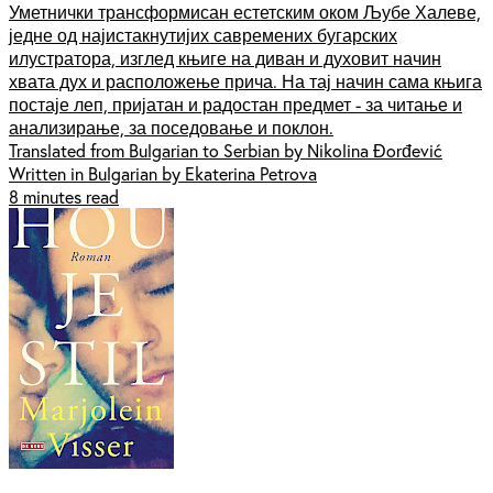
Уметнички трансформисан естетским оком Љубе Халеве,
једне од најистакнутијих савремених бугарских
илустратора, изглед књиге на диван и духовит начин
хвата дух и расположење прича. На тај начин сама књига
постаје леп, пријатан и радостан предмет - за читање и
анализирање, за поседовање и поклон.
Translated from Bulgarian to Serbian by Nikolina Đorđević
Written in Bulgarian by Ekaterina Petrova
8 minutes read