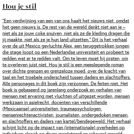
Hou je stil
“Een verdwijning van een van ons haalt het nieuws niet, omdat
het geen nieuws is. De rest van de wereld denkt niet aan je –
niet als ze jouw coke snuiven, niet als ze de kleding dragen die
jij maakte, niet als ze je hun land uitzetten.” Dit is het verhaal
over de uit Mexico gevluchte Alex, een teruggetrokken jongen
die stage loopt op een Nederlandse universiteit en probeert te
redden wat er te redden valt. Om te leven moet hij praten, om
te overleven juist niet. Hou je stil is een meeslepende roman
over dichte grenzen en grenzeloze moed, over de kracht van
taal en het troebele onderscheid tussen daders en slachtoffers.
Alle personages in dit boek zijn verzonnen. De feiten niet. Het
boek is gebaseerd op jarenlang onderzoek en verhalen van
mensen met ervaring met vluchten of uitgezet worden, mensen
werkzaam in asielrecht, docenten van verschillende
(Mexicaanse) universiteiten, traumapsychologen,
mensenrechtenactivisten, journalisten, ondergedoken mensen,
en slachtoffers en daders van kartel/bendegeweld. Het verhaal
schijnt licht op de impact van (internationale) overheden op
individuen alsook op drugs gerelateerd en seksueel geweld.