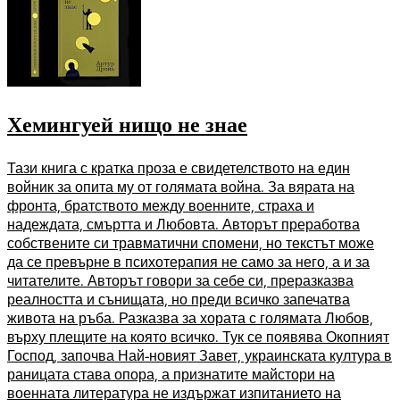
Хемингуей нищо не знае
Тази книга с кратка проза е свидетелството на един
войник за опита му от голямата война. За вярата на
фронта, братството между военните, страха и
надеждата, смъртта и Любовта. Авторът преработва
собствените си травматични спомени, но текстът може
да се превърне в психотерапия не само за него, а и за
читателите. Авторът говори за себе си, преразказва
реалността и сънищата, но преди всичко запечатва
живота на ръба. Разказва за хората с голямата Любов,
върху плещите на която всичко. Тук се появява Окопният
Господ, започва Най-новият Завет, украинската култура в
раницата става опора, а признатите майстори на
военната литература не издържат изпитанието на