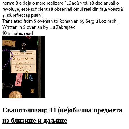
normală e deja o mare realizare.” „Dacă vreți să declanșați o
revoluție, este suficient să observați omul real din fața voastră
și să reflectați puțin.”
Translated from Slovenian to Romanian by Sergiu Lozinschi
Written in Slovenian by Liu Zakrajšek
10 minutes read
Сваштоловац: 44 (не)обична предмета
из близине и даљине