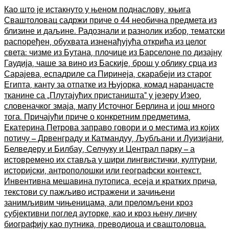
Као што је истакнуто у њеном поднаслову, књига
Сваштоловац садржи приче о 44 необична предмета из
близине и даљине. Радознали и разнолик избор, тематски
распоређен, обухвата изненађујућа открића из целог
света: чизме из Бутана, плочице из Барселоне по дизајну
Гаудија, чаше за вино из Баскије, брош у облику срца из
Сарајева, еспадриле са Пиринеја, скарабеји из старог
Египта, канту за отпатке из Њујорка, комад наранџасте
тканине са „Плутајућих пристаништа“ у језеру Изео,
словеначког змаја, мапу Источног Берлина и још много
тога. Причајући приче о конкретним предметима,
Екатерина Петрова заправо говори и о местима из којих
потичу – Дрвенграду и Катмандуу, Љубљани и Луизијани,
Белведеру и Билбау, Селчуку и Централ парку – а
истовремено их ставља у шири лингвистички, културни,
историјски, антрополошки или географски контекст.
Инвентивна мешавина путописа, есеја и кратких прича,
текстови су пажљиво истражени и зачињени
занимљивим чињеницама, али преломљени кроз
субјективни поглед ауторке, као и кроз њену личну
биографију као путника, преводиоца и сваштоловца.