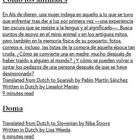
En Als de dieren, una mujer indaga en aquello a lo que se tuvo
que enfrentar tras dar a luz por primera vez —una experiencia
tan oscura que se resiste a la lengua y al significado—. Busca
puntos de apoyo en el reino animal y en los antiguos mitos,
pero también en la memoria física de su posparto: fotos,
correos e, incluso, las listas de la compra de aquella época tan
cruda. ¿Cómo se convierte una en madre, mucho después de
haber traído a alguien al mundo? ¿Y cómo se pueden volver a
juntar los pedazos de una persona después de que se haya
desmoronado?
Translated from Dutch to Spanish by Pablo Martín Sánchez
Written in Dutch by Lieselot Mariën
9 minutes read
Doma
Translated from Dutch to Slovenian by Nika Štrovs
Written in Dutch by Lisa Weeda
6 minutes read