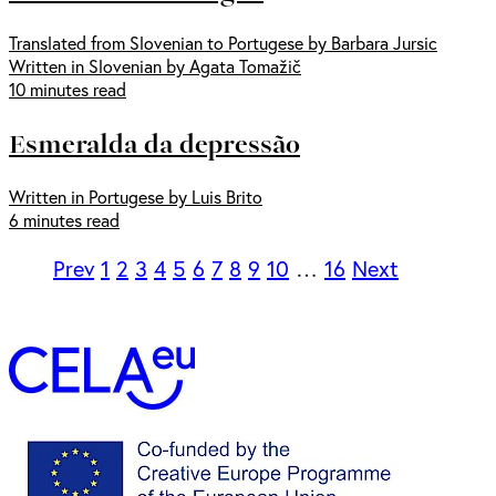
Translated from Slovenian to Portugese by Barbara Jursic
Written in Slovenian by Agata Tomažič
10 minutes read
Esmeralda da depressão
Written in Portugese by Luis Brito
6 minutes read
Prev
1
2
3
4
5
6
7
8
9
10
…
16
Next