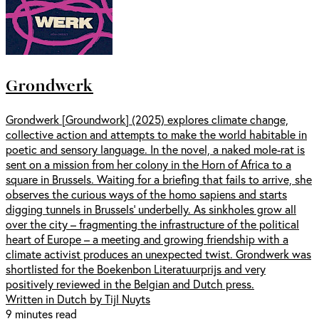
Grondwerk
Grondwerk [Groundwork] (2025) explores climate change,
collective action and attempts to make the world habitable in
poetic and sensory language. In the novel, a naked mole-rat is
sent on a mission from her colony in the Horn of Africa to a
square in Brussels. Waiting for a briefing that fails to arrive, she
observes the curious ways of the homo sapiens and starts
digging tunnels in Brussels’ underbelly. As sinkholes grow all
over the city – fragmenting the infrastructure of the political
heart of Europe – a meeting and growing friendship with a
climate activist produces an unexpected twist. Grondwerk was
shortlisted for the Boekenbon Literatuurprijs and very
positively reviewed in the Belgian and Dutch press.
Written in Dutch by Tijl Nuyts
9 minutes read