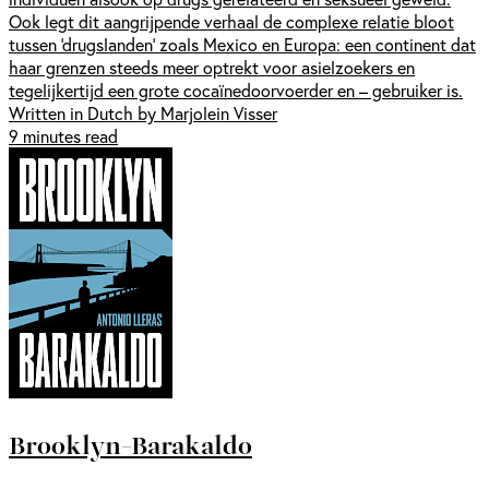
Ook legt dit aangrijpende verhaal de complexe relatie bloot
tussen ‘drugslanden’ zoals Mexico en Europa: een continent dat
haar grenzen steeds meer optrekt voor asielzoekers en
tegelijkertijd een grote cocaïnedoorvoerder en – gebruiker is.
Written in Dutch by Marjolein Visser
9 minutes read
Brooklyn-Barakaldo