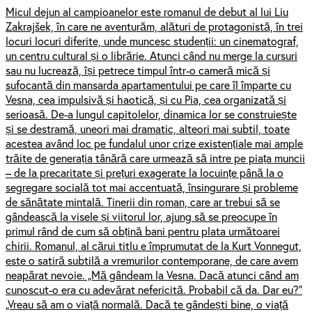
Micul dejun al campioanelor este romanul de debut al lui Liu
Zakrajšek, în care ne aventurăm, alături de protagonistă, în trei
locuri locuri diferite, unde muncesc studenții: un cinematograf,
un centru cultural și o librărie. Atunci când nu merge la cursuri
sau nu lucrează, își petrece timpul într-o cameră mică și
sufocantă din mansarda apartamentului pe care îl împarte cu
Vesna, cea impulsivă și haotică, și cu Pia, cea organizată și
serioasă. De-a lungul capitolelor, dinamica lor se construiește
și se destramă, uneori mai dramatic, alteori mai subtil, toate
acestea având loc pe fundalul unor crize existențiale mai ample
trăite de generația tânără care urmează să intre pe piața muncii
– de la precaritate și prețuri exagerate la locuințe până la o
segregare socială tot mai accentuată, însingurare și probleme
de sănătate mintală. Tinerii din roman, care ar trebui să se
gândească la visele și viitorul lor, ajung să se preocupe în
primul rând de cum să obțină bani pentru plata următoarei
chirii. Romanul, al cărui titlu e împrumutat de la Kurt Vonnegut,
este o satiră subtilă a vremurilor contemporane, de care avem
neapărat nevoie. „Mă gândeam la Vesna. Dacă atunci când am
cunoscut-o era cu adevărat nefericită. Probabil că da. Dar eu?”
„Vreau să am o viață normală. Dacă te gândești bine, o viață