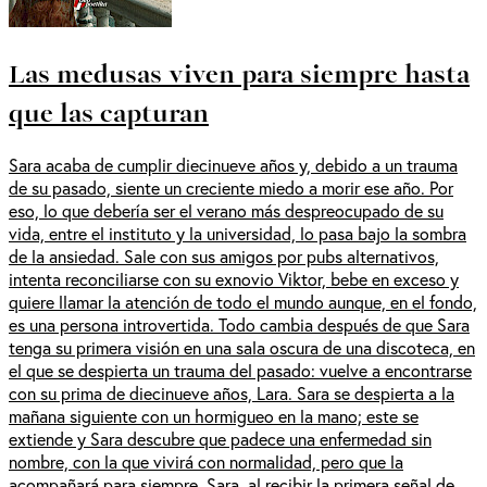
Las medusas viven para siempre hasta
que las capturan
Sara acaba de cumplir diecinueve años y, debido a un trauma
de su pasado, siente un creciente miedo a morir ese año. Por
eso, lo que debería ser el verano más despreocupado de su
vida, entre el instituto y la universidad, lo pasa bajo la sombra
de la ansiedad. Sale con sus amigos por pubs alternativos,
intenta reconciliarse con su exnovio Viktor, bebe en exceso y
quiere llamar la atención de todo el mundo aunque, en el fondo,
es una persona introvertida. Todo cambia después de que Sara
tenga su primera visión en una sala oscura de una discoteca, en
el que se despierta un trauma del pasado: vuelve a encontrarse
con su prima de diecinueve años, Lara. Sara se despierta a la
mañana siguiente con un hormigueo en la mano; este se
extiende y Sara descubre que padece una enfermedad sin
nombre, con la que vivirá con normalidad, pero que la
acompañará para siempre. Sara, al recibir la primera señal de