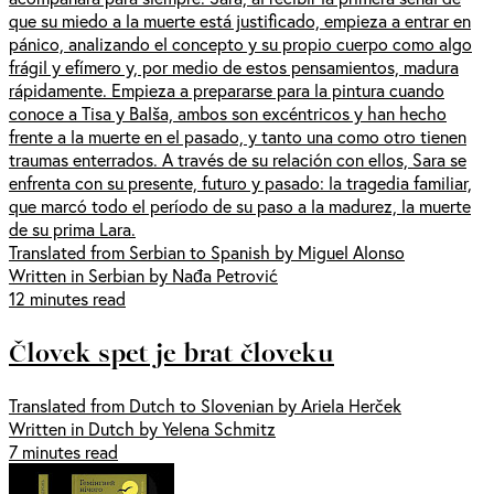
que su miedo a la muerte está justificado, empieza a entrar en
pánico, analizando el concepto y su propio cuerpo como algo
frágil y efímero y, por medio de estos pensamientos, madura
rápidamente. Empieza a prepararse para la pintura cuando
conoce a Tisa y Balša, ambos son excéntricos y han hecho
frente a la muerte en el pasado, y tanto una como otro tienen
traumas enterrados. A través de su relación con ellos, Sara se
enfrenta con su presente, futuro y pasado: la tragedia familiar,
que marcó todo el período de su paso a la madurez, la muerte
de su prima Lara.
Translated from Serbian to Spanish by Miguel Alonso
Written in Serbian by Nađa Petrović
12 minutes read
Človek spet je brat človeku
Translated from Dutch to Slovenian by Ariela Herček
Written in Dutch by Yelena Schmitz
7 minutes read