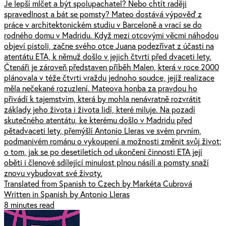
Je lepší mlčet a být spolupachatel? Nebo chtít raději
spravedlnost a bát se pomsty? Mateo dostává výpověď z
práce v architektonickém studiu v Barceloně a vrací se do
rodného domu v Madridu. Když mezi otcovými věcmi náhodou
objeví pistoli, začne svého otce Juana podezřívat z účasti na
atentátu ETA, k němuž došlo v jejich čtvrti před dvaceti lety.
Čtenáři je zároveň představen příběh Malen, která v roce 2000
plánovala v téže čtvrti vraždu jednoho soudce, jejíž realizace
měla nečekané rozuzlení. Mateova honba za pravdou ho
přivádí k tajemstvím, která by mohla nenávratně rozvrátit
základy jeho života i života lidí, které miluje. Na pozadí
skutečného atentátu, ke kterému došlo v Madridu před
pětadvaceti lety, přemýšlí Antonio Lleras ve svém prvním,
podmanivém románu o vykoupení a možnosti změnit svůj život;
o tom, jak se po desetiletích od ukončení činnosti ETA její
oběti i členové sdílející minulost plnou násilí a pomsty snaží
znovu vybudovat své životy.
Translated from Spanish to Czech by Markéta Cubrová
Written in Spanish by Antonio Lleras
8 minutes read