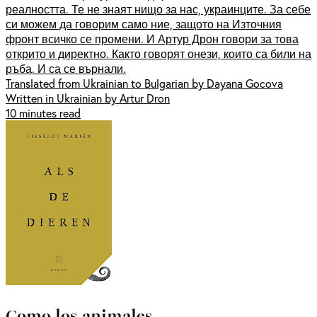
реалността. Те не знаят нищо за нас, украинците. За себе
си можем да говорим само ние, защото на Източния
фронт всичко се промени. И Артур Дрон говори за това
открито и директно. Както говорят онези, които са били на
ръба. И са се върнали.
Translated from Ukrainian to Bulgarian by Dayana Gocova
Written in Ukrainian by Artur Dron
10 minutes read
Como los animales