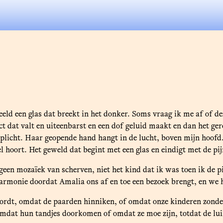
beeld een glas dat breekt in het donker. Soms vraag ik me af of de
ect dat valt en uiteenbarst en een dof geluid maakt en dan het 
licht. Haar geopende hand hangt in de lucht, boven mijn hoofd. H
tueel hoort. Het geweld dat begint met een glas en eindigt met de p
, geen mozaïek van scherven, niet het kind dat ik was toen ik de 
harmonie doordat Amalia ons af en toe een bezoek brengt, en we 
dt, omdat de paarden hinniken, of omdat onze kinderen zonder 
s omdat hun tandjes doorkomen of omdat ze moe zijn, totdat de l